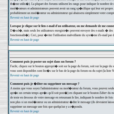
th�me utilis�). La plupart des forums utilisent les rangs pour indiquer le nombre de m
mod�rateurs et administrateurs peuvent avoir un rang sp�cifique qui leur est propre. 
probablement un mod�rateur ou administrateur qui abaissera simplement votre compte
Revenir en haut de page
Lorsque je clique sur le lien e-mail d'un utilisateur, on me demande de me conne
D�sol�, mais seuls les utilisateurs enregistr�s peuvent envoyer des e-mails � des ge
fonctionnalit�). Ceci, pour �viter l'utilisation malveillante du syst�me d'e-mail par 
Revenir en haut de page
Comment puis-je poster un sujet dans un forum ?
Facile, cliquez sur le bouton appropri� soit sur la page du forum, soit sur la page du 
vous sont disponibles sont list�s sur le bas de la page du forum ou du sujet (la liste
V
Revenir en haut de page
Comment puis-je �diter ou supprimer un message ?
A moins que vous soyez l'administrateur ou mod�rateur du forum, vous pouvez seul
apr�s un certain temps apr�s qu'il soit post�) en cliquant sur le bouton
Editer
du me
de texte en dessous de votre message en retournant le lire, indiquant le nombre de fo
non plus si un mod�rateur ou un administrateur �dite le message (ils devraient laisser
supprimer un message une fois que quelqu'un y a r�pondu.
Revenir en haut de page