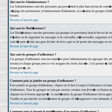
Qui sont les Administrateurs ?
Les Administrateurs sont des personnes qui poss�dent le plus haut niveau de contr�le 
r�glage des permissions, le bannissement d'utilisateurs, la cr�ation de groupes d'uti
forums.
Revenir en haut de page
Qui sont les Mod�rateurs?
Les Mod�rateurs sont des personnes (ou groupes de personnes) dont le but est de veil
d'�diter ou de supprimer les messages et de verrouiller, d�verrouiller, supprimer 
sont l� pour �viter aux gens de faire du
hors-sujet
ou de poster des messages ne res
Revenir en haut de page
Que sont les groupes d'utilisateurs ?
Les groupes d'utilisateurs sont une mani�re pour l'administrateur de regrouper des util
forums) et chaque groupe peut se voir assigner des droits d'acc�s. Ceci permet � 
forum priv�, etc.
Revenir en haut de page
Comment puis-je joindre un groupe d'utilisateurs ?
Pour joindre un groupe d'utilisateurs, cliquez sur le lien
Groupes d'utilisateurs
en haut
d'utilisateurs. Tous les groupes ne sont pas
ouverts
; certains sont
ferm�s
et d'autres p
cliquant sur le bouton appropri�. Le mod�rateur du groupe d'utilisateurs devra appro
Veuillez ne pas harceler un mod�rateur de groupe s'il d�sapprouve votre demande; il 
Revenir en haut de page
Comment puis-je devenir le mod�rateur d'un groupe d'utilisateurs ?