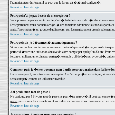
l'administrateur du forum; il se peut que le forum ait �t� mal configur�.
Revenir en haut de page
Pourquoi n'ai-je pas besoin de m'enregistrer ?
Vous pouvez ne pas en avoir besoin; c'est � l'administrateur de d�cider si vous avez 
l'enregistrement vous donnera acc�s � des fonctions additionnelles non-disponibles p
amis, l'inscription � un groupe d'utilisateurs, etc. L'enregistrement prend seulement q
Revenir en haut de page
Pourquoi suis-je d�connect� automatiquement ?
Si vous ne cochez pas la case
Se connecter automatiquement � chaque visite
lorsque 
permet d'�viter une utilisation abusive de votre compte par quelqu'un d'autre. Pour 
forum en utilisant un ordinateur partag�, exemple : biblioth�que, cybercaf�, univers
Revenir en haut de page
Comment puis-je �viter que mon nom d'utilisateur apparaisse dans la liste des u
Dans votre profil, vous trouverez une option
Cacher sa pr�sence en ligne
; si vous c
serez compt� comme un utilisateur invisible.
Revenir en haut de page
J'ai perdu mon mot de passe !
Ne paniquez pas ! Si votre mot de passe ne peut �tre retrouv�, il peut par contre �tre
passe
, puis suivez les instructions et vous devriez pouvoir vous reconnecter en un rien
Revenir en haut de page
Je me suis inscrit mais ne peux pas me connecter !