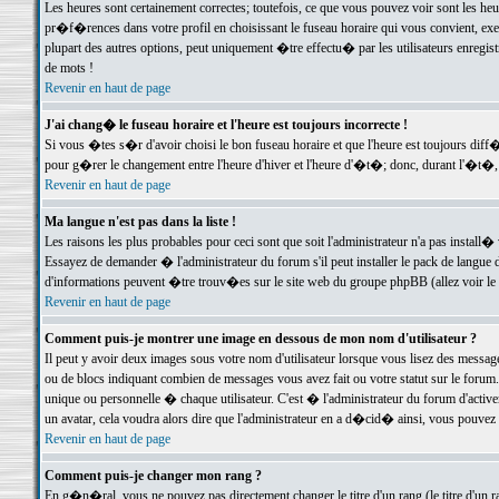
Les heures sont certainement correctes; toutefois, ce que vous pouvez voir sont les he
pr�f�rences dans votre profil en choisissant le fuseau horaire qui vous convient, exe
plupart des autres options, peut uniquement �tre effectu� par les utilisateurs enregis
de mots !
Revenir en haut de page
J'ai chang� le fuseau horaire et l'heure est toujours incorrecte !
Si vous �tes s�r d'avoir choisi le bon fuseau horaire et que l'heure est toujours d
pour g�rer le changement entre l'heure d'hiver et l'heure d'�t�; donc, durant l'�t�,
Revenir en haut de page
Ma langue n'est pas dans la liste !
Les raisons les plus probables pour ceci sont que soit l'administrateur n'a pas install�
Essayez de demander � l'administrateur du forum s'il peut installer le pack de langue d
d'informations peuvent �tre trouv�es sur le site web du groupe phpBB (allez voir le l
Revenir en haut de page
Comment puis-je montrer une image en dessous de mon nom d'utilisateur ?
Il peut y avoir deux images sous votre nom d'utilisateur lorsque vous lisez des mess
ou de blocs indiquant combien de messages vous avez fait ou votre statut sur le for
unique ou personnelle � chaque utilisateur. C'est � l'administrateur du forum d'activer
un avatar, cela voudra alors dire que l'administrateur en a d�cid� ainsi, vous pouvez
Revenir en haut de page
Comment puis-je changer mon rang ?
En g�n�ral, vous ne pouvez pas directement changer le titre d'un rang (le titre d'un ra