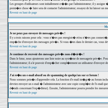
Les groupes d'utilisateurs sont initiallement cr��s par l'administrateur; il y assign
premi�re chose � faire sera de contacter l'administrateur; essayez de lui laisser un 
Revenir en haut de page
Me
Je ne peux pas envoyer de messages priv�s !
Il y a trois raisons pour cela : vous n'�tes pas enregistr� et/ou n'�tes pas connect�
emp�che d'envoyer des messages priv�s. Si vous �tes dans le dernier cas, vous devr
Revenir en haut de page
Je continue de recevoir des messages priv�s non-d�sir�s !
Dans le futur, nous ajouterons une liste noire au syst�me de messagerie priv�e. P
l'administrateur; il a le pouvoir d'emp�cher compl�tement un utilisateur d'envoyer 
Revenir en haut de page
J'ai re�u un e-mail abusif ou de spamming de quelqu'un sur ce forum !
Nous sommes pein�s d'apprendre cela. La fonction d'e-mail int�gr� au forum inclut d
devriez envoyer un e-mail � l'administrateur avec une copie compl�te de l'e-mail que v
d�tails concernant l'exp�diteur). Ensuite, l'administrateur pourra prendre les mesure
Revenir en haut de page