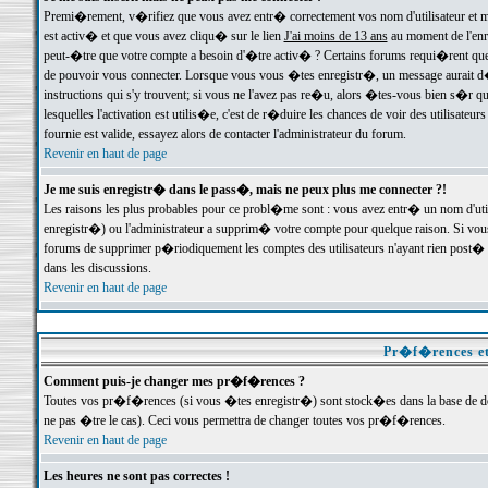
Premi�rement, v�rifiez que vous avez entr� correctement vos nom d'utilisateur et mo
est activ� et que vous avez cliqu� sur le lien
J'ai moins de 13 ans
au moment de l'enre
peut-�tre que votre compte a besoin d'�tre activ� ? Certains forums requi�rent que 
de pouvoir vous connecter. Lorsque vous vous �tes enregistr�, un message aurait d� v
instructions qui s'y trouvent; si vous ne l'avez pas re�u, alors �tes-vous bien s�r que
lesquelles l'activation est utilis�e, c'est de r�duire les chances de voir des utilis
fournie est valide, essayez alors de contacter l'administrateur du forum.
Revenir en haut de page
Je me suis enregistr� dans le pass�, mais ne peux plus me connecter ?!
Les raisons les plus probables pour ce probl�me sont : vous avez entr� un nom d'ut
enregistr�) ou l'administrateur a supprim� votre compte pour quelque raison. Si vous 
forums de supprimer p�riodiquement les comptes des utilisateurs n'ayant rien post� a
dans les discussions.
Revenir en haut de page
Pr�f�rences et
Comment puis-je changer mes pr�f�rences ?
Toutes vos pr�f�rences (si vous �tes enregistr�) sont stock�es dans la base de don
ne pas �tre le cas). Ceci vous permettra de changer toutes vos pr�f�rences.
Revenir en haut de page
Les heures ne sont pas correctes !