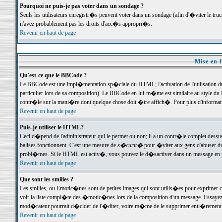
Pourquoi ne puis-je pas voter dans un sondage ?
Seuls les utilisateurs enregistr�s peuvent voter dans un sondage (afin d'�viter le tr
n'avez probablement pas les droits d'acc�s appropri�s.
Revenir en haut de page
Mise en f
Qu'est-ce que le BBCode ?
Le BBCode est une impl�mentation sp�ciale du HTML; l'activation de l'utilisation 
particulier lors de sa composition). Le BBCode en lui-m�me est similaire au style du H
contr�le sur la mani�re dont quelque chose doit �tre affich�. Pour plus d'information
Revenir en haut de page
Puis-je utiliser le HTML?
Ceci d�pend de l'administrateur qui le permet ou non; il a un contr�le complet dessu
balises fonctionnent. C'est une mesure de
s�curit�
pour �viter aux gens d'abuser du 
probl�mes. Si le HTML est activ�, vous pouvez le d�sactiver dans un message en par
Revenir en haut de page
Que sont les smilies ?
Les smilies, ou Emotic�nes sont de petites images qui sont utilis�es pour exprimer certa
voir la liste compl�te des �motic�nes lors de la composition d'un message. Essayez de 
mod�rateur pourrait d�cider de l'�diter, voire m�me de le supprimer enti�rement
Revenir en haut de page