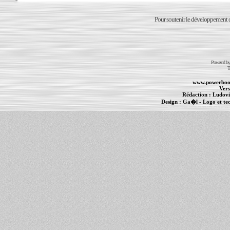
Pour soutenir le développement du
Powered b
T
www.powerboo
Vers
Rédaction :
Ludovi
Design :
Ga�l
- Logo et te
Informations :
PowerBook
-
MacBook Pro
-
i