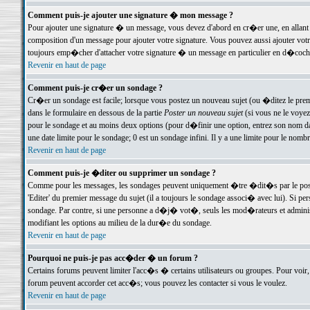
Comment puis-je ajouter une signature � mon message ?
Pour ajouter une signature � un message, vous devez d'abord en cr�er une, en allant
composition d'un message pour ajouter votre signature. Vous pouvez aussi ajouter vot
toujours emp�cher d'attacher votre signature � un message en particulier en d�cochan
Revenir en haut de page
Comment puis-je cr�er un sondage ?
Cr�er un sondage est facile; lorsque vous postez un nouveau sujet (ou �ditez le premie
dans le formulaire en dessous de la partie
Poster un nouveau sujet
(si vous ne le voyez
pour le sondage et au moins deux options (pour d�finir une option, entrez son nom d
une date limite pour le sondage; 0 est un sondage infini. Il y a une limite pour le nomb
Revenir en haut de page
Comment puis-je �diter ou supprimer un sondage ?
Comme pour les messages, les sondages peuvent uniquement �tre �dit�s par le poste
'Editer' du premier message du sujet (il a toujours le sondage associ� avec lui). Si 
sondage. Par contre, si une personne a d�j� vot�, seuls les mod�rateurs et administ
modifiant les options au milieu de la dur�e du sondage.
Revenir en haut de page
Pourquoi ne puis-je pas acc�der � un forum ?
Certains forums peuvent limiter l'acc�s � certains utilisateurs ou groupes. Pour voir, 
forum peuvent accorder cet acc�s; vous pouvez les contacter si vous le voulez.
Revenir en haut de page