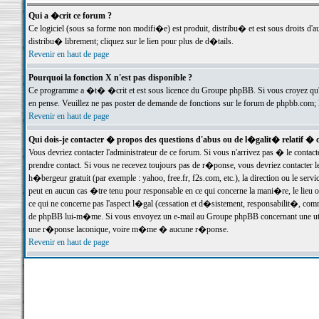
Qui a �crit ce forum ?
Ce logiciel (sous sa forme non modifi�e) est produit, distribu� et est sous droits d'a
distribu� librement; cliquez sur le lien pour plus de d�tails.
Revenir en haut de page
Pourquoi la fonction X n'est pas disponible ?
Ce programme a �t� �crit et est sous licence du Groupe phpBB. Si vous croyez qu'un
en pense. Veuillez ne pas poster de demande de fonctions sur le forum de phpbb.com; 
Revenir en haut de page
Qui dois-je contacter � propos des questions d'abus ou de l�galit� relatif � 
Vous devriez contacter l'administrateur de ce forum. Si vous n'arrivez pas � le conta
prendre contact. Si vous ne recevez toujours pas de r�ponse, vous devriez contacter 
h�bergeur gratuit (par exemple : yahoo, free.fr, f2s.com, etc.), la direction ou le se
peut en aucun cas �tre tenu pour responsable en ce qui concerne la mani�re, le lieu ou 
ce qui ne concerne pas l'aspect l�gal (cessation et d�sistement, responsabilit�, comm
de phpBB lui-m�me. Si vous envoyez un e-mail au Groupe phpBB concernant une utili
une r�ponse laconique, voire m�me � aucune r�ponse.
Revenir en haut de page