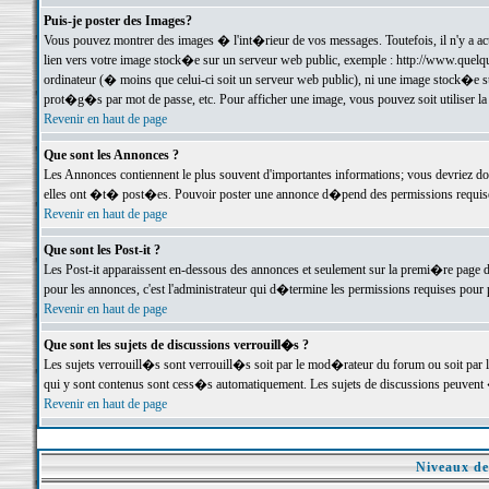
Puis-je poster des Images?
Vous pouvez montrer des images � l'int�rieur de vos messages. Toutefois, il n'y a 
lien vers votre image stock�e sur un serveur web public, exemple : http://www.quelq
ordinateur (� moins que celui-ci soit un serveur web public), ni une image stock�e su
prot�g�s par mot de passe, etc. Pour afficher une image, vous pouvez soit utiliser 
Revenir en haut de page
Que sont les Annonces ?
Les Annonces contiennent le plus souvent d'importantes informations; vous devriez d
elles ont �t� post�es. Pouvoir poster une annonce d�pend des permissions requises;
Revenir en haut de page
Que sont les Post-it ?
Les Post-it apparaissent en-dessous des annonces et seulement sur la premi�re page 
pour les annonces, c'est l'administrateur qui d�termine les permissions requises pour 
Revenir en haut de page
Que sont les sujets de discussions verrouill�s ?
Les sujets verrouill�s sont verrouill�s soit par le mod�rateur du forum ou soit par 
qui y sont contenus sont cess�s automatiquement. Les sujets de discussions peuvent 
Revenir en haut de page
Niveaux de