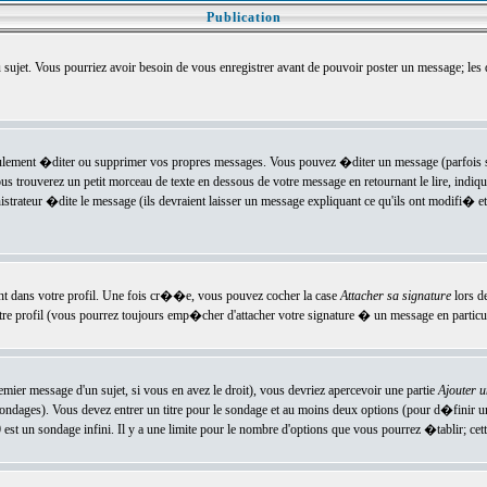
Publication
u sujet. Vous pourriez avoir besoin de vous enregistrer avant de pouvoir poster un message; les
ement �diter ou supprimer vos propres messages. Vous pouvez �diter un message (parfois se
verez un petit morceau de texte en dessous de votre message en retournant le lire, indiquan
ateur �dite le message (ils devraient laisser un message expliquant ce qu'ils ont modifi� et 
nt dans votre profil. Une fois cr��e, vous pouvez cocher la case
Attacher sa signature
lors d
e profil (vous pourrez toujours emp�cher d'attacher votre signature � un message en particuli
ier message d'un sujet, si vous en avez le droit), vous devriez apercevoir une partie
Ajouter 
sondages). Vous devez entrer un titre pour le sondage et au moins deux options (pour d�finir 
t un sondage infini. Il y a une limite pour le nombre d'options que vous pourrez �tablir; cette