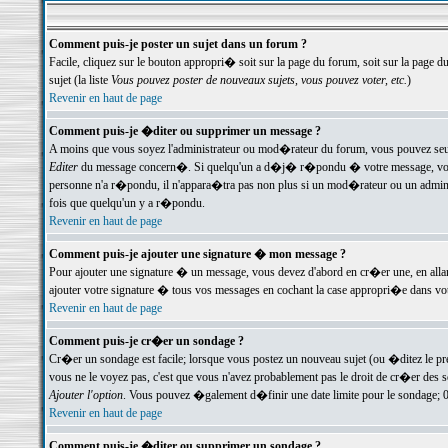
Comment puis-je poster un sujet dans un forum ?
Facile, cliquez sur le bouton appropri� soit sur la page du forum, soit sur la page d
sujet (la liste
Vous pouvez poster de nouveaux sujets, vous pouvez voter, etc.
)
Revenir en haut de page
Comment puis-je �diter ou supprimer un message ?
A moins que vous soyez l'administrateur ou mod�rateur du forum, vous pouvez seul
Editer
du message concern�. Si quelqu'un a d�j� r�pondu � votre message, vous trou
personne n'a r�pondu, il n'appara�tra pas non plus si un mod�rateur ou un administr
fois que quelqu'un y a r�pondu.
Revenir en haut de page
Comment puis-je ajouter une signature � mon message ?
Pour ajouter une signature � un message, vous devez d'abord en cr�er une, en alla
ajouter votre signature � tous vos messages en cochant la case appropri�e dans votr
Revenir en haut de page
Comment puis-je cr�er un sondage ?
Cr�er un sondage est facile; lorsque vous postez un nouveau sujet (ou �ditez le prem
vous ne le voyez pas, c'est que vous n'avez probablement pas le droit de cr�er des 
Ajouter l'option
. Vous pouvez �galement d�finir une date limite pour le sondage; 0 es
Revenir en haut de page
Comment puis-je �diter ou supprimer un sondage ?