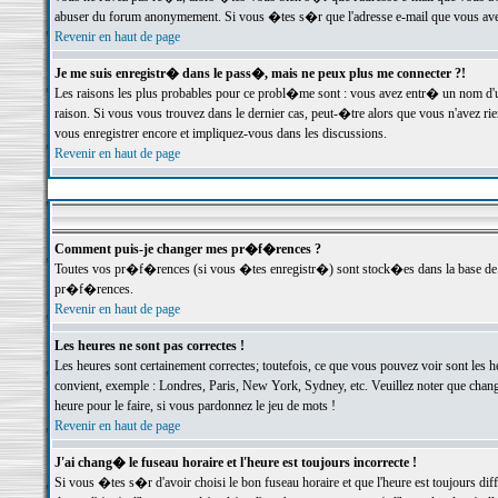
abuser du forum anonymement. Si vous �tes s�r que l'adresse e-mail que vous avez f
Revenir en haut de page
Je me suis enregistr� dans le pass�, mais ne peux plus me connecter ?!
Les raisons les plus probables pour ce probl�me sont : vous avez entr� un nom d'
raison. Si vous vous trouvez dans le dernier cas, peut-�tre alors que vous n'avez ri
vous enregistrer encore et impliquez-vous dans les discussions.
Revenir en haut de page
Comment puis-je changer mes pr�f�rences ?
Toutes vos pr�f�rences (si vous �tes enregistr�) sont stock�es dans la base de d
pr�f�rences.
Revenir en haut de page
Les heures ne sont pas correctes !
Les heures sont certainement correctes; toutefois, ce que vous pouvez voir sont les 
convient, exemple : Londres, Paris, New York, Sydney, etc. Veuillez noter que chang
heure pour le faire, si vous pardonnez le jeu de mots !
Revenir en haut de page
J'ai chang� le fuseau horaire et l'heure est toujours incorrecte !
Si vous �tes s�r d'avoir choisi le bon fuseau horaire et que l'heure est toujours 