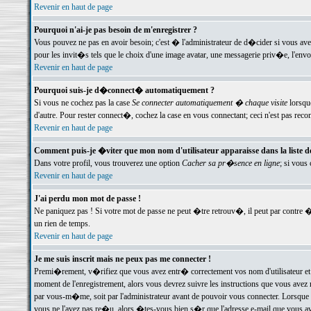
Revenir en haut de page
Pourquoi n'ai-je pas besoin de m'enregistrer ?
Vous pouvez ne pas en avoir besoin; c'est � l'administrateur de d�cider si vous av
pour les invit�s tels que le choix d'une image avatar, une messagerie priv�e, l'envo
Revenir en haut de page
Pourquoi suis-je d�connect� automatiquement ?
Si vous ne cochez pas la case
Se connecter automatiquement � chaque visite
lorsqu
d'autre. Pour rester connect�, cochez la case en vous connectant; ceci n'est pas r
Revenir en haut de page
Comment puis-je �viter que mon nom d'utilisateur apparaisse dans la liste des
Dans votre profil, vous trouverez une option
Cacher sa pr�sence en ligne
; si vous
Revenir en haut de page
J'ai perdu mon mot de passe !
Ne paniquez pas ! Si votre mot de passe ne peut �tre retrouv�, il peut par contre �t
un rien de temps.
Revenir en haut de page
Je me suis inscrit mais ne peux pas me connecter !
Premi�rement, v�rifiez que vous avez entr� correctement vos nom d'utilisateur et 
moment de l'enregistrement, alors vous devrez suivre les instructions que vous avez
par vous-m�me, soit par l'administrateur avant de pouvoir vous connecter. Lorsque v
vous ne l'avez pas re�u, alors �tes-vous bien s�r que l'adresse e-mail que vous avez 