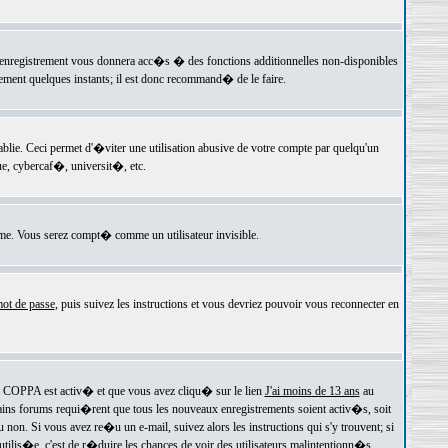
 l'enregistrement vous donnera acc�s � des fonctions additionnelles non-disponibles
lement quelques instants; il est donc recommand� de le faire.
e. Ceci permet d'�viter une utilisation abusive de votre compte par quelqu'un
e, cybercaf�, universit�, etc.
e. Vous serez compt� comme un utilisateur invisible.
ot de passe
, puis suivez les instructions et vous devriez pouvoir vous reconnecter en
rt COPPA est activ� et que vous avez cliqu� sur le lien
J'ai moins de 13 ans
au
tains forums requi�rent que tous les nouveaux enregistrements soient activ�s, soit
on. Si vous avez re�u un e-mail, suivez alors les instructions qui s'y trouvent; si
 utilis�e, c'est de r�duire les chances de voir des utilisateurs malintentionn�s