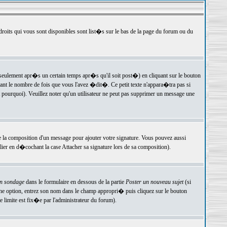
 droits qui vous sont disponibles sont list�s sur le bas de la page du forum ou du
ulement apr�s un certain temps apr�s qu'il soit post�) en cliquant sur le bouton
t le nombre de fois que vous l'avez �dit�. Ce petit texte n'appara�tra pas si
pourquoi). Veuillez noter qu'un utilisateur ne peut pas supprimer un message une
e la composition d'un message pour ajouter votre signature. Vous pouvez aussi
er en d�cochant la case Attacher sa signature lors de sa composition).
un sondage
dans le formulaire en dessous de la partie
Poster un nouveau sujet
(si
une option, entrez son nom dans le champ appropri� puis cliquez sur le bouton
 limite est fix�e par l'administrateur du forum).