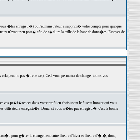
 vous �tes enregistr�) ou l'administrateur a supprim� votre compte pour quelque
teurs n'ayant rien post� afin de r�duire la taille de la base de donn�es. Essayez de
ela peut ne pas �tre le cas). Ceci vous permettra de changer toutes vos
ger vos pr�f�rences dans votre profil en choisissant le fuseau horaire qui vous
es utilisateurs enregistr�s. Donc, si vous n'�tes pas enregistr�, c'est la bonne
 con�u pour g�rer le changement entre l'heure d'hiver et l'heure d'�t�; donc,