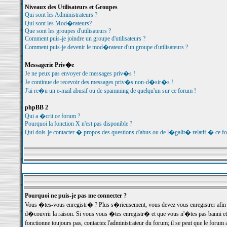
Niveaux des Utilisateurs et Groupes
Qui sont les Administrateurs ?
Qui sont les Mod�rateurs?
Que sont les groupes d'utilisateurs ?
Comment puis-je joindre un groupe d'utilisateurs ?
Comment puis-je devenir le mod�rateur d'un groupe d'utilisateurs ?
Messagerie Priv�e
Je ne peux pas envoyer de messages priv�s !
Je continue de recevoir des messages priv�s non-d�sir�s !
J'ai re�u un e-mail abusif ou de spamming de quelqu'un sur ce forum !
phpBB 2
Qui a �crit ce forum ?
Pourquoi la fonction X n'est pas disponible ?
Qui dois-je contacter � propos des questions d'abus ou de l�galit� relatif � ce f
Pourquoi ne puis-je pas me connecter ?
Vous �tes-vous enregistr� ? Plus s�rieusement, vous devez vous enregistrer afin d
d�couvrir la raison. Si vous vous �tes enregistr� et que vous n'�tes pas banni et
fonctionne toujours pas, contactez l'administrateur du forum; il se peut que le for