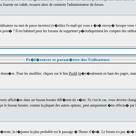
ournie est valide, essayez alors de contacter l'administrateur du forum.
utilisateur ou mot de passe incorrect (v�rifiez l'e-mail qui vous a �t� envoy� lorsque vous
en post� ? Il est habituel pour les forums de supprimer p�riodiquement les comptes des utilisa
Pr�f�rences et param�tres des Utilisateurs
onn�es. Pour les modifier, cliquez sur le lien
Profil
(g�n�ralement en haut des pages, mais c
heures affich�es dans un fuseau horaire diff�rent du v�tre. Si c'est le cas, vous devriez chan
er le fuseau horaire, comme la plupart des autres options, peut uniquement �tre effectu� par l
diff�rente, la r�ponse la plus probable est le passage � l'heure d'�t�. Le forum n'a pas �t�