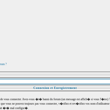
orum ?
Connexion et Enregistrement
e vous connecter. Avez-vous �t� banni du forum (un message est affich� si vous l'�tes) ? Si
 que vous ne pouvez toujours pas vous connecter, v�rifiez et rev�rifiez vos nom d'utilisateu
um ait �t� mal configur�.