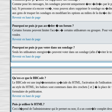
Comme pour les messages, les sondages peuvent uniquement �tre �dit�s par le poste
lui). Si personne n'a encore vot�, vous pouvez alors supprimer le sondage ou �dite
aux gens de truquer les sondages en modifiant les options au milieu de la dur�e du
Revenir en haut de page
Pourquoi ne puis-je pas acc�der � un forum ?
Certains forums peuvent limiter l'acc�s � certains utilisateurs ou groupes. Pour voi
voulez.
Revenir en haut de page
Pourquoi ne puis-je pas voter dans un sondage ?
Seuls les utilisateurs enregistr�s peuvent voter dans un sondage (afin d'�viter le 
Revenir en haut de page
Qu'est-ce que le BBCode ?
Le BBCode est une impl�mentation sp�ciale du HTML; l'activation de l'utilisation
au style du HTML; les balises sont contenues dans des crochets [ et ] � la place de 
formulaire de publication.
Revenir en haut de page
Puis-je utiliser le HTML?
Ceci d�pend de l'administrateur qui le permet ou non; il a un contr�le complet des