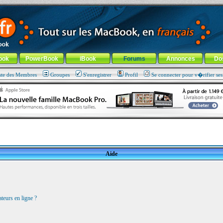
ade !
général
-
Aller au menu de la rubrique
ook
PowerBook
iBook
Forums
Annonces
Do
ste des Membres
Groupes
S'enregistrer
Profil
Se connecter pour v�rifier se
Aide
teurs en ligne ?