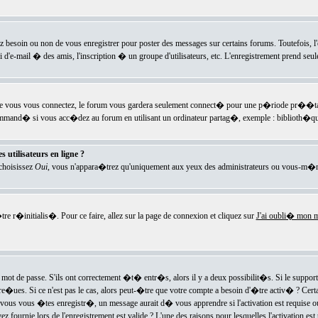
ez besoin ou non de vous enregistrer pour poster des messages sur certains forums. Toutefois,
i d'e-mail � des amis, l'inscription � un groupe d'utilisateurs, etc. L'enregistrement prend seu
e vous vous connectez, le forum vous gardera seulement connect� pour une p�riode pr��tabli
ecommand� si vous acc�dez au forum en utilisant un ordinateur partag�, exemple : biblioth�qu
 utilisateurs en ligne ?
 choisissez
Oui
, vous n'appara�trez qu'uniquement aux yeux des administrateurs ou vous-m�m
re r�initialis�. Pour ce faire, allez sur la page de connexion et cliquez sur
J'ai oubli� mon m
mot de passe. S'ils ont correctement �t� entr�s, alors il y a deux possibilit�s. Si le suppo
 re�ues. Si ce n'est pas le cas, alors peut-�tre que votre compte a besoin d'�tre activ� ? Cer
ous vous �tes enregistr�, un message aurait d� vous apprendre si l'activation est requise ou n
fournie lors de l'enregistrement est valide ? L'une des raisons pour lesquelles l'activation est