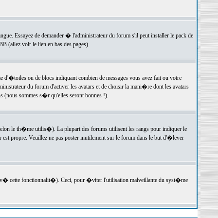
langue. Essayez de demander � l'administrateur du forum s'il peut installer le pack de
 (allez voir le lien en bas des pages).
e d'�toiles ou de blocs indiquant combien de messages vous avez fait ou votre
istrateur du forum d'activer les avatars et de choisir la mani�re dont les avatars
ons (nous sommes s�r qu'elles seront bonnes !).
elon le th�me utilis�). La plupart des forums utilisent les rangs pour indiquer le
est propre. Veuillez ne pas poster inutilement sur le forum dans le but d'�lever
v� cette fonctionnalit�). Ceci, pour �viter l'utilisation malveillante du syst�me