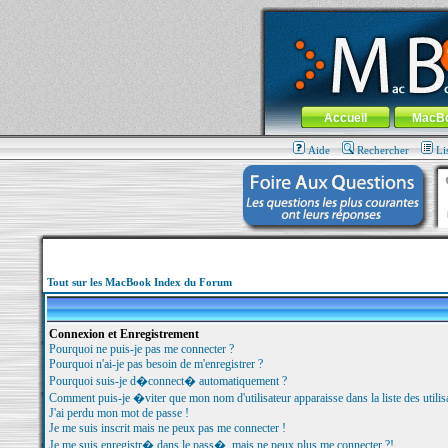
MacBook-fr.com : 100% Apple... 100% nom
Aller au contenu
-
Aller au menu 
Menu général
Accueil
MacB
Aide
Rechercher
Li
Tout sur les MacBook Index du Forum
Connexion et Enregistrement
Pourquoi ne puis-je pas me connecter ?
Pourquoi n'ai-je pas besoin de m'enregistrer ?
Pourquoi suis-je d�connect� automatiquement ?
Comment puis-je �viter que mon nom d'utilisateur apparaisse dans la liste des utilisa
J'ai perdu mon mot de passe !
Je me suis inscrit mais ne peux pas me connecter !
Je me suis enregistr� dans le pass�, mais ne peux plus me connecter ?!