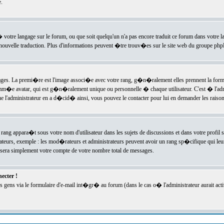
.
l� votre langage sur le forum, ou que soit quelqu'un n'a pas encore traduit ce forum dans votre 
e nouvelle traduction. Plus d'informations peuvent �tre trouv�es sur le site web du groupe phpBB
ssages. La premi�re est l'image associ�e avec votre rang, g�n�ralement elles prennent la form
omm�e avatar, qui est g�n�ralement unique ou personnelle � chaque utilisateur. C'est � l'admin
 que l'administrateur en a d�cid� ainsi, vous pouvez le contacter pour lui en demander les rais
rang appara�t sous votre nom d'utilisateur dans les sujets de discussions et dans votre profil s
teurs, exemple : les mod�rateurs et administrateurs peuvent avoir un rang sp�cifique qui leur 
sera simplement votre compte de votre nombre total de messages.
ecter !
gens via le formulaire d'e-mail int�gr� au forum (dans le cas o� l'administrateur aurait acti