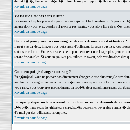
durant l'�t�, l'heure sera d�cal�e d'une heure par rapport � l'heure locale r�elle
Revenir en haut de page
Ma langue n'est pas dans la liste !
Les raisons les plus probables pour ceci sont que soit l'administrateur n'a pas instal
langue dont vous avez besoin; s'il n'existe pas, sentez-vous alors libre de cr�er un
Revenir en haut de page
Comment puis-je montrer une image en dessous de mon nom d'utilisateur ?
Il peut y avoir deux images sous votre nom d'utilisateur lorsque vous lisez des me
statut sur le forum. En dessous de celle-ci peut se trouver une image plus grande n
seront disponibles. Si vous ne pouvez pas utiliser un avatar, cela voudra alors dire
Revenir en haut de page
Comment puis-je changer mon rang ?
En g�n�ral, vous ne pouvez pas directement changer le titre d'un rang (le titre d'un 
nombre de messages que vous avez post�s, mais aussi pour identifier certains utilisa
votre rang; vous trouverez probablement un mod�rateur ou administrateur qui abais
Revenir en haut de page
Lorsque je clique sur le lien e-mail d'un utilisateur, on me demande de me conn
D�sol�, mais seuls les utilisateurs enregistr�s peuvent envoyer des e-mails � des 
d'e-mail par des utilisateurs anonymes.
Revenir en haut de page