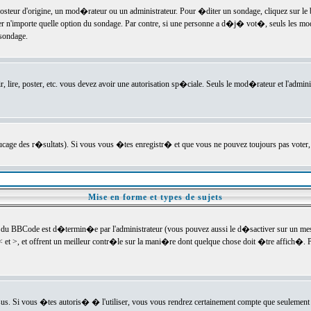
ur d'origine, un mod�rateur ou un administrateur. Pour �diter un sondage, cliquez sur le bou
r n'importe quelle option du sondage. Par contre, si une personne a d�j� vot�, seuls les mod
 sondage.
r, lire, poster, etc. vous devez avoir une autorisation sp�ciale. Seuls le mod�rateur et l'admin
trucage des r�sultats). Si vous vous �tes enregistr� et que vous ne pouvez toujours pas voter
Mise en forme et types de sujets
 du BBCode est d�termin�e par l'administrateur (vous pouvez aussi le d�sactiver sur un mess
< et >, et offrent un meilleur contr�le sur la mani�re dont quelque chose doit �tre affich�. Po
sus. Si vous �tes autoris� � l'utiliser, vous vous rendrez certainement compte que seulement 