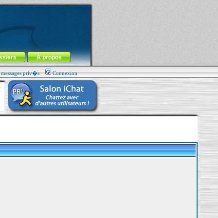
ssiers
À propos
s messages priv�s
Connexion