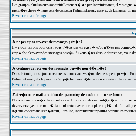
Les groupes d'utilisateurs sont initiallement cr��s par l'administrateur; il y assign
premi�re chose � faire sera de contacter l'administrateur; essayez de lui laisser un 
Revenir en haut de page
Me
Je ne peux pas envoyer de messages priv�s !
Il y a trois raisons pour cela : vous n'�tes pas enregistr� et/ou n'�tes pas connect�
emp�che d'envoyer des messages priv�s. Si vous �tes dans le dernier cas, vous devr
Revenir en haut de page
Je continue de recevoir des messages priv�s non-d�sir�s !
Dans le futur, nous ajouterons une liste noire au syst�me de messagerie priv�e. P
l'administrateur; il a le pouvoir d'emp�cher compl�tement un utilisateur d'envoyer 
Revenir en haut de page
J'ai re�u un e-mail abusif ou de spamming de quelqu'un sur ce forum !
Nous sommes pein�s d'apprendre cela. La fonction d'e-mail int�gr� au forum inclut d
devriez envoyer un e-mail � l'administrateur avec une copie compl�te de l'e-mail que v
d�tails concernant l'exp�diteur). Ensuite, l'administrateur pourra prendre les mesure
Revenir en haut de page