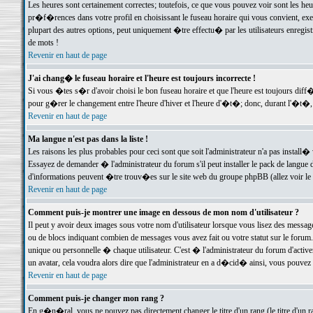
Les heures sont certainement correctes; toutefois, ce que vous pouvez voir sont les he
pr�f�rences dans votre profil en choisissant le fuseau horaire qui vous convient, exe
plupart des autres options, peut uniquement �tre effectu� par les utilisateurs enregis
de mots !
Revenir en haut de page
J'ai chang� le fuseau horaire et l'heure est toujours incorrecte !
Si vous �tes s�r d'avoir choisi le bon fuseau horaire et que l'heure est toujours d
pour g�rer le changement entre l'heure d'hiver et l'heure d'�t�; donc, durant l'�t�,
Revenir en haut de page
Ma langue n'est pas dans la liste !
Les raisons les plus probables pour ceci sont que soit l'administrateur n'a pas install�
Essayez de demander � l'administrateur du forum s'il peut installer le pack de langue d
d'informations peuvent �tre trouv�es sur le site web du groupe phpBB (allez voir le l
Revenir en haut de page
Comment puis-je montrer une image en dessous de mon nom d'utilisateur ?
Il peut y avoir deux images sous votre nom d'utilisateur lorsque vous lisez des mess
ou de blocs indiquant combien de messages vous avez fait ou votre statut sur le for
unique ou personnelle � chaque utilisateur. C'est � l'administrateur du forum d'activer
un avatar, cela voudra alors dire que l'administrateur en a d�cid� ainsi, vous pouvez
Revenir en haut de page
Comment puis-je changer mon rang ?
En g�n�ral, vous ne pouvez pas directement changer le titre d'un rang (le titre d'un ra