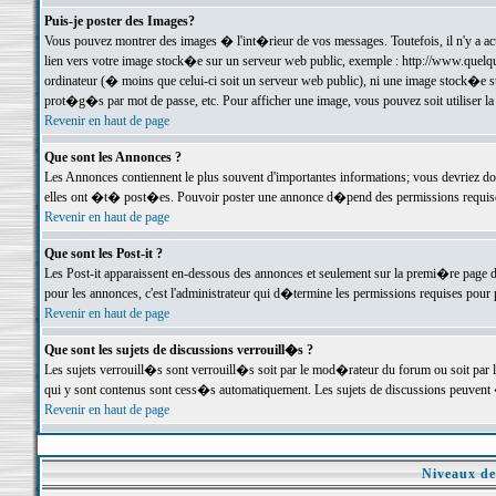
Puis-je poster des Images?
Vous pouvez montrer des images � l'int�rieur de vos messages. Toutefois, il n'y a 
lien vers votre image stock�e sur un serveur web public, exemple : http://www.quelq
ordinateur (� moins que celui-ci soit un serveur web public), ni une image stock�e su
prot�g�s par mot de passe, etc. Pour afficher une image, vous pouvez soit utiliser 
Revenir en haut de page
Que sont les Annonces ?
Les Annonces contiennent le plus souvent d'importantes informations; vous devriez d
elles ont �t� post�es. Pouvoir poster une annonce d�pend des permissions requises;
Revenir en haut de page
Que sont les Post-it ?
Les Post-it apparaissent en-dessous des annonces et seulement sur la premi�re page 
pour les annonces, c'est l'administrateur qui d�termine les permissions requises pour 
Revenir en haut de page
Que sont les sujets de discussions verrouill�s ?
Les sujets verrouill�s sont verrouill�s soit par le mod�rateur du forum ou soit par 
qui y sont contenus sont cess�s automatiquement. Les sujets de discussions peuvent 
Revenir en haut de page
Niveaux de