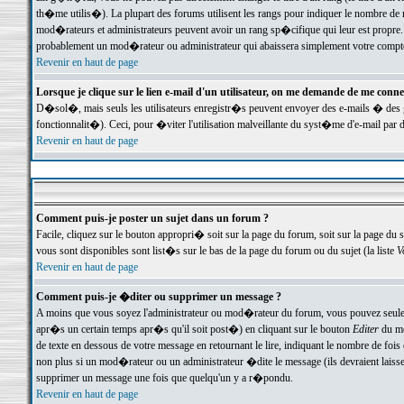
th�me utilis�). La plupart des forums utilisent les rangs pour indiquer le nombre de m
mod�rateurs et administrateurs peuvent avoir un rang sp�cifique qui leur est propre. 
probablement un mod�rateur ou administrateur qui abaissera simplement votre compte
Revenir en haut de page
Lorsque je clique sur le lien e-mail d'un utilisateur, on me demande de me conne
D�sol�, mais seuls les utilisateurs enregistr�s peuvent envoyer des e-mails � des ge
fonctionnalit�). Ceci, pour �viter l'utilisation malveillante du syst�me d'e-mail par 
Revenir en haut de page
Comment puis-je poster un sujet dans un forum ?
Facile, cliquez sur le bouton appropri� soit sur la page du forum, soit sur la page du 
vous sont disponibles sont list�s sur le bas de la page du forum ou du sujet (la liste
V
Revenir en haut de page
Comment puis-je �diter ou supprimer un message ?
A moins que vous soyez l'administrateur ou mod�rateur du forum, vous pouvez seul
apr�s un certain temps apr�s qu'il soit post�) en cliquant sur le bouton
Editer
du me
de texte en dessous de votre message en retournant le lire, indiquant le nombre de fo
non plus si un mod�rateur ou un administrateur �dite le message (ils devraient laisser
supprimer un message une fois que quelqu'un y a r�pondu.
Revenir en haut de page