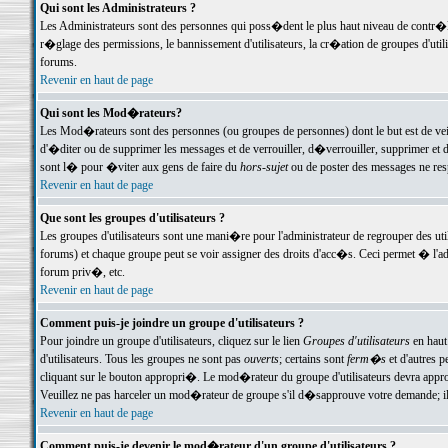
Qui sont les Administrateurs ?
Les Administrateurs sont des personnes qui poss�dent le plus haut niveau de contr�le 
r�glage des permissions, le bannissement d'utilisateurs, la cr�ation de groupes d'uti
forums.
Revenir en haut de page
Qui sont les Mod�rateurs?
Les Mod�rateurs sont des personnes (ou groupes de personnes) dont le but est de veil
d'�diter ou de supprimer les messages et de verrouiller, d�verrouiller, supprimer 
sont l� pour �viter aux gens de faire du
hors-sujet
ou de poster des messages ne res
Revenir en haut de page
Que sont les groupes d'utilisateurs ?
Les groupes d'utilisateurs sont une mani�re pour l'administrateur de regrouper des util
forums) et chaque groupe peut se voir assigner des droits d'acc�s. Ceci permet � 
forum priv�, etc.
Revenir en haut de page
Comment puis-je joindre un groupe d'utilisateurs ?
Pour joindre un groupe d'utilisateurs, cliquez sur le lien
Groupes d'utilisateurs
en haut
d'utilisateurs. Tous les groupes ne sont pas
ouverts
; certains sont
ferm�s
et d'autres p
cliquant sur le bouton appropri�. Le mod�rateur du groupe d'utilisateurs devra appro
Veuillez ne pas harceler un mod�rateur de groupe s'il d�sapprouve votre demande; il 
Revenir en haut de page
Comment puis-je devenir le mod�rateur d'un groupe d'utilisateurs ?