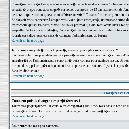
Premi�rement, v�rifiez que vous avez entr� correctement vos nom d'utilisateur et mo
est activ� et que vous avez cliqu� sur le lien
J'ai moins de 13 ans
au moment de l'enre
peut-�tre que votre compte a besoin d'�tre activ� ? Certains forums requi�rent que 
de pouvoir vous connecter. Lorsque vous vous �tes enregistr�, un message aurait d� v
instructions qui s'y trouvent; si vous ne l'avez pas re�u, alors �tes-vous bien s�r que
lesquelles l'activation est utilis�e, c'est de r�duire les chances de voir des utilis
fournie est valide, essayez alors de contacter l'administrateur du forum.
Revenir en haut de page
Je me suis enregistr� dans le pass�, mais ne peux plus me connecter ?!
Les raisons les plus probables pour ce probl�me sont : vous avez entr� un nom d'ut
enregistr�) ou l'administrateur a supprim� votre compte pour quelque raison. Si vous 
forums de supprimer p�riodiquement les comptes des utilisateurs n'ayant rien post� a
dans les discussions.
Revenir en haut de page
Pr�f�rences et
Comment puis-je changer mes pr�f�rences ?
Toutes vos pr�f�rences (si vous �tes enregistr�) sont stock�es dans la base de don
ne pas �tre le cas). Ceci vous permettra de changer toutes vos pr�f�rences.
Revenir en haut de page
Les heures ne sont pas correctes !