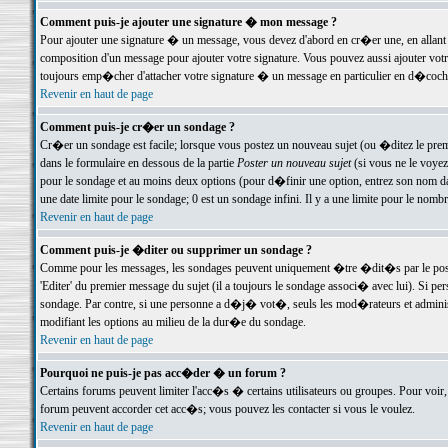
Comment puis-je ajouter une signature � mon message ?
Pour ajouter une signature � un message, vous devez d'abord en cr�er une, en allant
composition d'un message pour ajouter votre signature. Vous pouvez aussi ajouter vot
toujours emp�cher d'attacher votre signature � un message en particulier en d�cochan
Revenir en haut de page
Comment puis-je cr�er un sondage ?
Cr�er un sondage est facile; lorsque vous postez un nouveau sujet (ou �ditez le premie
dans le formulaire en dessous de la partie
Poster un nouveau sujet
(si vous ne le voyez
pour le sondage et au moins deux options (pour d�finir une option, entrez son nom d
une date limite pour le sondage; 0 est un sondage infini. Il y a une limite pour le nomb
Revenir en haut de page
Comment puis-je �diter ou supprimer un sondage ?
Comme pour les messages, les sondages peuvent uniquement �tre �dit�s par le poste
'Editer' du premier message du sujet (il a toujours le sondage associ� avec lui). Si 
sondage. Par contre, si une personne a d�j� vot�, seuls les mod�rateurs et administ
modifiant les options au milieu de la dur�e du sondage.
Revenir en haut de page
Pourquoi ne puis-je pas acc�der � un forum ?
Certains forums peuvent limiter l'acc�s � certains utilisateurs ou groupes. Pour voir, 
forum peuvent accorder cet acc�s; vous pouvez les contacter si vous le voulez.
Revenir en haut de page