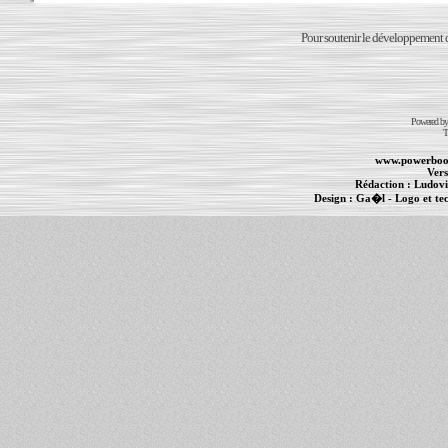
Pour soutenir le développement du
Powered b
T
www.powerboo
Vers
Rédaction :
Ludovi
Design :
Ga�l
- Logo et te
Informations :
PowerBook
-
MacBook Pro
-
i