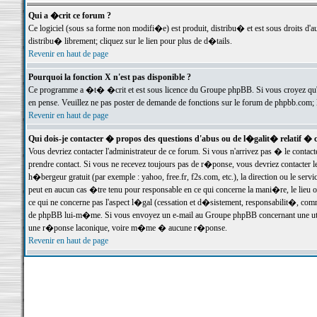
Qui a �crit ce forum ?
Ce logiciel (sous sa forme non modifi�e) est produit, distribu� et est sous droits d'a
distribu� librement; cliquez sur le lien pour plus de d�tails.
Revenir en haut de page
Pourquoi la fonction X n'est pas disponible ?
Ce programme a �t� �crit et est sous licence du Groupe phpBB. Si vous croyez qu'un
en pense. Veuillez ne pas poster de demande de fonctions sur le forum de phpbb.com; 
Revenir en haut de page
Qui dois-je contacter � propos des questions d'abus ou de l�galit� relatif � 
Vous devriez contacter l'administrateur de ce forum. Si vous n'arrivez pas � le conta
prendre contact. Si vous ne recevez toujours pas de r�ponse, vous devriez contacter 
h�bergeur gratuit (par exemple : yahoo, free.fr, f2s.com, etc.), la direction ou le se
peut en aucun cas �tre tenu pour responsable en ce qui concerne la mani�re, le lieu ou 
ce qui ne concerne pas l'aspect l�gal (cessation et d�sistement, responsabilit�, comm
de phpBB lui-m�me. Si vous envoyez un e-mail au Groupe phpBB concernant une utili
une r�ponse laconique, voire m�me � aucune r�ponse.
Revenir en haut de page