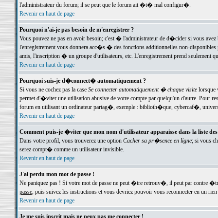
l'administrateur du forum; il se peut que le forum ait �t� mal configur�.
Revenir en haut de page
Pourquoi n'ai-je pas besoin de m'enregistrer ?
Vous pouvez ne pas en avoir besoin; c'est � l'administrateur de d�cider si vous avez 
l'enregistrement vous donnera acc�s � des fonctions additionnelles non-disponibles p
amis, l'inscription � un groupe d'utilisateurs, etc. L'enregistrement prend seulement q
Revenir en haut de page
Pourquoi suis-je d�connect� automatiquement ?
Si vous ne cochez pas la case
Se connecter automatiquement � chaque visite
lorsque 
permet d'�viter une utilisation abusive de votre compte par quelqu'un d'autre. Pour 
forum en utilisant un ordinateur partag�, exemple : biblioth�que, cybercaf�, univers
Revenir en haut de page
Comment puis-je �viter que mon nom d'utilisateur apparaisse dans la liste des u
Dans votre profil, vous trouverez une option
Cacher sa pr�sence en ligne
; si vous c
serez compt� comme un utilisateur invisible.
Revenir en haut de page
J'ai perdu mon mot de passe !
Ne paniquez pas ! Si votre mot de passe ne peut �tre retrouv�, il peut par contre �tre
passe
, puis suivez les instructions et vous devriez pouvoir vous reconnecter en un rien
Revenir en haut de page
Je me suis inscrit mais ne peux pas me connecter !