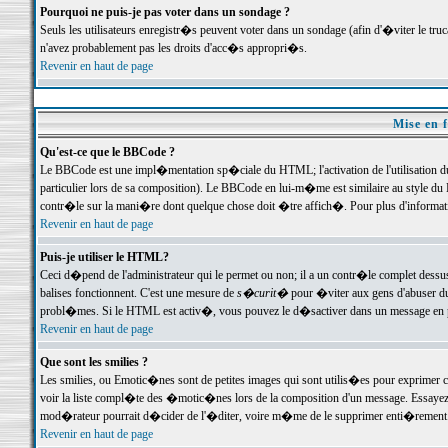
Pourquoi ne puis-je pas voter dans un sondage ?
Seuls les utilisateurs enregistr�s peuvent voter dans un sondage (afin d'�viter le tr
n'avez probablement pas les droits d'acc�s appropri�s.
Revenir en haut de page
Mise en f
Qu'est-ce que le BBCode ?
Le BBCode est une impl�mentation sp�ciale du HTML; l'activation de l'utilisation 
particulier lors de sa composition). Le BBCode en lui-m�me est similaire au style du H
contr�le sur la mani�re dont quelque chose doit �tre affich�. Pour plus d'information
Revenir en haut de page
Puis-je utiliser le HTML?
Ceci d�pend de l'administrateur qui le permet ou non; il a un contr�le complet dessu
balises fonctionnent. C'est une mesure de
s�curit�
pour �viter aux gens d'abuser du 
probl�mes. Si le HTML est activ�, vous pouvez le d�sactiver dans un message en par
Revenir en haut de page
Que sont les smilies ?
Les smilies, ou Emotic�nes sont de petites images qui sont utilis�es pour exprimer certa
voir la liste compl�te des �motic�nes lors de la composition d'un message. Essayez de 
mod�rateur pourrait d�cider de l'�diter, voire m�me de le supprimer enti�rement
Revenir en haut de page