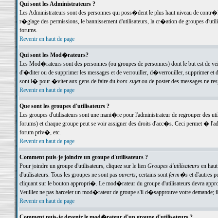
Qui sont les Administrateurs ?
Les Administrateurs sont des personnes qui poss�dent le plus haut niveau de contr�le 
r�glage des permissions, le bannissement d'utilisateurs, la cr�ation de groupes d'uti
forums.
Revenir en haut de page
Qui sont les Mod�rateurs?
Les Mod�rateurs sont des personnes (ou groupes de personnes) dont le but est de veil
d'�diter ou de supprimer les messages et de verrouiller, d�verrouiller, supprimer 
sont l� pour �viter aux gens de faire du
hors-sujet
ou de poster des messages ne res
Revenir en haut de page
Que sont les groupes d'utilisateurs ?
Les groupes d'utilisateurs sont une mani�re pour l'administrateur de regrouper des util
forums) et chaque groupe peut se voir assigner des droits d'acc�s. Ceci permet � 
forum priv�, etc.
Revenir en haut de page
Comment puis-je joindre un groupe d'utilisateurs ?
Pour joindre un groupe d'utilisateurs, cliquez sur le lien
Groupes d'utilisateurs
en haut
d'utilisateurs. Tous les groupes ne sont pas
ouverts
; certains sont
ferm�s
et d'autres p
cliquant sur le bouton appropri�. Le mod�rateur du groupe d'utilisateurs devra appro
Veuillez ne pas harceler un mod�rateur de groupe s'il d�sapprouve votre demande; il 
Revenir en haut de page
Comment puis-je devenir le mod�rateur d'un groupe d'utilisateurs ?