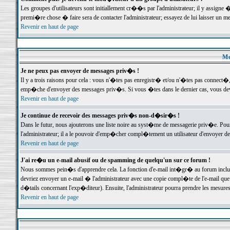
Les groupes d'utilisateurs sont initiallement cr��s par l'administrateur; il y assign
premi�re chose � faire sera de contacter l'administrateur; essayez de lui laisser un 
Revenir en haut de page
Me
Je ne peux pas envoyer de messages priv�s !
Il y a trois raisons pour cela : vous n'�tes pas enregistr� et/ou n'�tes pas connect�
emp�che d'envoyer des messages priv�s. Si vous �tes dans le dernier cas, vous devr
Revenir en haut de page
Je continue de recevoir des messages priv�s non-d�sir�s !
Dans le futur, nous ajouterons une liste noire au syst�me de messagerie priv�e. P
l'administrateur; il a le pouvoir d'emp�cher compl�tement un utilisateur d'envoyer 
Revenir en haut de page
J'ai re�u un e-mail abusif ou de spamming de quelqu'un sur ce forum !
Nous sommes pein�s d'apprendre cela. La fonction d'e-mail int�gr� au forum inclut d
devriez envoyer un e-mail � l'administrateur avec une copie compl�te de l'e-mail que v
d�tails concernant l'exp�diteur). Ensuite, l'administrateur pourra prendre les mesure
Revenir en haut de page