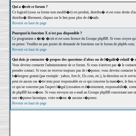
Qui a �crit ce forum ?
Ce logiciel (sous sa forme non modifi�e) est produit, distribu� et est sous droits d'a
distribu� librement; cliquez sur le lien pour plus de d�tails.
Revenir en haut de page
Pourquoi la fonction X n'est pas disponible ?
Ce programme a �t� �crit et est sous licence du Groupe phpBB. Si vous croyez qu'un
en pense. Veuillez ne pas poster de demande de fonctions sur le forum de phpbb.com; 
Revenir en haut de page
Qui dois-je contacter � propos des questions d'abus ou de l�galit� relatif � 
Vous devriez contacter l'administrateur de ce forum. Si vous n'arrivez pas � le conta
prendre contact. Si vous ne recevez toujours pas de r�ponse, vous devriez contacter 
h�bergeur gratuit (par exemple : yahoo, free.fr, f2s.com, etc.), la direction ou le se
peut en aucun cas �tre tenu pour responsable en ce qui concerne la mani�re, le lieu ou 
ce qui ne concerne pas l'aspect l�gal (cessation et d�sistement, responsabilit�, comm
de phpBB lui-m�me. Si vous envoyez un e-mail au Groupe phpBB concernant une utili
une r�ponse laconique, voire m�me � aucune r�ponse.
Revenir en haut de page