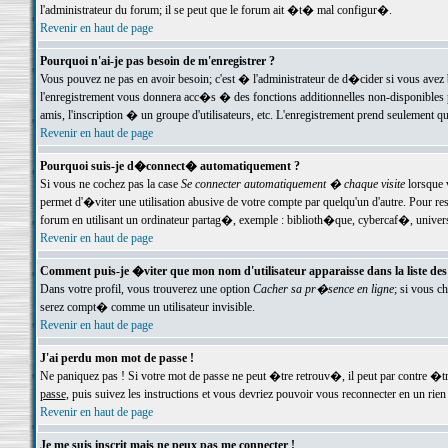
l'administrateur du forum; il se peut que le forum ait �t� mal configur�.
Revenir en haut de page
Pourquoi n'ai-je pas besoin de m'enregistrer ?
Vous pouvez ne pas en avoir besoin; c'est � l'administrateur de d�cider si vous avez 
l'enregistrement vous donnera acc�s � des fonctions additionnelles non-disponibles p
amis, l'inscription � un groupe d'utilisateurs, etc. L'enregistrement prend seulement q
Revenir en haut de page
Pourquoi suis-je d�connect� automatiquement ?
Si vous ne cochez pas la case
Se connecter automatiquement � chaque visite
lorsque 
permet d'�viter une utilisation abusive de votre compte par quelqu'un d'autre. Pour 
forum en utilisant un ordinateur partag�, exemple : biblioth�que, cybercaf�, univers
Revenir en haut de page
Comment puis-je �viter que mon nom d'utilisateur apparaisse dans la liste des u
Dans votre profil, vous trouverez une option
Cacher sa pr�sence en ligne
; si vous c
serez compt� comme un utilisateur invisible.
Revenir en haut de page
J'ai perdu mon mot de passe !
Ne paniquez pas ! Si votre mot de passe ne peut �tre retrouv�, il peut par contre �tre
passe
, puis suivez les instructions et vous devriez pouvoir vous reconnecter en un rien
Revenir en haut de page
Je me suis inscrit mais ne peux pas me connecter !