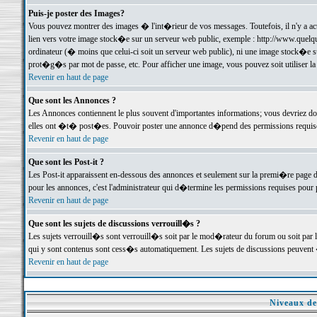
Puis-je poster des Images?
Vous pouvez montrer des images � l'int�rieur de vos messages. Toutefois, il n'y a 
lien vers votre image stock�e sur un serveur web public, exemple : http://www.quelq
ordinateur (� moins que celui-ci soit un serveur web public), ni une image stock�e su
prot�g�s par mot de passe, etc. Pour afficher une image, vous pouvez soit utiliser 
Revenir en haut de page
Que sont les Annonces ?
Les Annonces contiennent le plus souvent d'importantes informations; vous devriez d
elles ont �t� post�es. Pouvoir poster une annonce d�pend des permissions requises;
Revenir en haut de page
Que sont les Post-it ?
Les Post-it apparaissent en-dessous des annonces et seulement sur la premi�re page 
pour les annonces, c'est l'administrateur qui d�termine les permissions requises pour 
Revenir en haut de page
Que sont les sujets de discussions verrouill�s ?
Les sujets verrouill�s sont verrouill�s soit par le mod�rateur du forum ou soit par 
qui y sont contenus sont cess�s automatiquement. Les sujets de discussions peuvent 
Revenir en haut de page
Niveaux de