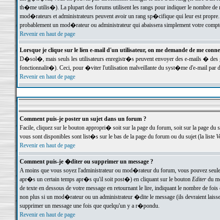
th�me utilis�). La plupart des forums utilisent les rangs pour indiquer le nombre de m
mod�rateurs et administrateurs peuvent avoir un rang sp�cifique qui leur est propre. 
probablement un mod�rateur ou administrateur qui abaissera simplement votre compte
Revenir en haut de page
Lorsque je clique sur le lien e-mail d'un utilisateur, on me demande de me conne
D�sol�, mais seuls les utilisateurs enregistr�s peuvent envoyer des e-mails � des ge
fonctionnalit�). Ceci, pour �viter l'utilisation malveillante du syst�me d'e-mail par 
Revenir en haut de page
Comment puis-je poster un sujet dans un forum ?
Facile, cliquez sur le bouton appropri� soit sur la page du forum, soit sur la page du 
vous sont disponibles sont list�s sur le bas de la page du forum ou du sujet (la liste
V
Revenir en haut de page
Comment puis-je �diter ou supprimer un message ?
A moins que vous soyez l'administrateur ou mod�rateur du forum, vous pouvez seul
apr�s un certain temps apr�s qu'il soit post�) en cliquant sur le bouton
Editer
du me
de texte en dessous de votre message en retournant le lire, indiquant le nombre de fo
non plus si un mod�rateur ou un administrateur �dite le message (ils devraient laisser
supprimer un message une fois que quelqu'un y a r�pondu.
Revenir en haut de page