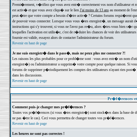
Premi�rement, v�rifiez que vous avez entr� correctement vos nom d'utilisateur et mo
est activ� et que vous avez cliqu� sur le lien
J'ai moins de 13 ans
au moment de l'enre
peut-�tre que votre compte a besoin d'�tre activ� ? Certains forums requi�rent que 
de pouvoir vous connecter. Lorsque vous vous �tes enregistr�, un message aurait d� v
instructions qui s'y trouvent; si vous ne l'avez pas re�u, alors �tes-vous bien s�r que
lesquelles l'activation est utilis�e, c'est de r�duire les chances de voir des utilis
fournie est valide, essayez alors de contacter l'administrateur du forum.
Revenir en haut de page
Je me suis enregistr� dans le pass�, mais ne peux plus me connecter ?!
Les raisons les plus probables pour ce probl�me sont : vous avez entr� un nom d'ut
enregistr�) ou l'administrateur a supprim� votre compte pour quelque raison. Si vous 
forums de supprimer p�riodiquement les comptes des utilisateurs n'ayant rien post� a
dans les discussions.
Revenir en haut de page
Pr�f�rences et
Comment puis-je changer mes pr�f�rences ?
Toutes vos pr�f�rences (si vous �tes enregistr�) sont stock�es dans la base de don
ne pas �tre le cas). Ceci vous permettra de changer toutes vos pr�f�rences.
Revenir en haut de page
Les heures ne sont pas correctes !