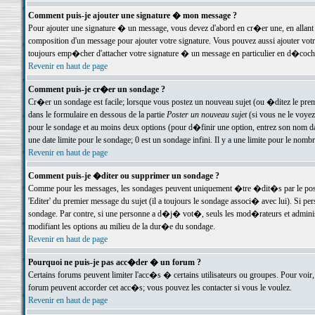
Comment puis-je ajouter une signature � mon message ?
Pour ajouter une signature � un message, vous devez d'abord en cr�er une, en allant
composition d'un message pour ajouter votre signature. Vous pouvez aussi ajouter vot
toujours emp�cher d'attacher votre signature � un message en particulier en d�cochan
Revenir en haut de page
Comment puis-je cr�er un sondage ?
Cr�er un sondage est facile; lorsque vous postez un nouveau sujet (ou �ditez le premie
dans le formulaire en dessous de la partie
Poster un nouveau sujet
(si vous ne le voyez
pour le sondage et au moins deux options (pour d�finir une option, entrez son nom d
une date limite pour le sondage; 0 est un sondage infini. Il y a une limite pour le nomb
Revenir en haut de page
Comment puis-je �diter ou supprimer un sondage ?
Comme pour les messages, les sondages peuvent uniquement �tre �dit�s par le poste
'Editer' du premier message du sujet (il a toujours le sondage associ� avec lui). Si 
sondage. Par contre, si une personne a d�j� vot�, seuls les mod�rateurs et administ
modifiant les options au milieu de la dur�e du sondage.
Revenir en haut de page
Pourquoi ne puis-je pas acc�der � un forum ?
Certains forums peuvent limiter l'acc�s � certains utilisateurs ou groupes. Pour voir, 
forum peuvent accorder cet acc�s; vous pouvez les contacter si vous le voulez.
Revenir en haut de page