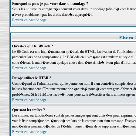
Pourquoi ne puis-je pas voter dans un sondage ?
Seuls les utilisateurs enregistr�s peuvent voter dans un sondage (afin d'�viter le tr
n'avez probablement pas les droits d'acc�s appropri�s.
Revenir en haut de page
Mise en f
Qu'est-ce que le BBCode ?
Le BBCode est une impl�mentation sp�ciale du HTML; l'activation de l'utilisation 
particulier lors de sa composition). Le BBCode en lui-m�me est similaire au style du H
contr�le sur la mani�re dont quelque chose doit �tre affich�. Pour plus d'information
Revenir en haut de page
Puis-je utiliser le HTML?
Ceci d�pend de l'administrateur qui le permet ou non; il a un contr�le complet dessu
balises fonctionnent. C'est une mesure de
s�curit�
pour �viter aux gens d'abuser du 
probl�mes. Si le HTML est activ�, vous pouvez le d�sactiver dans un message en par
Revenir en haut de page
Que sont les smilies ?
Les smilies, ou Emotic�nes sont de petites images qui sont utilis�es pour exprimer certa
voir la liste compl�te des �motic�nes lors de la composition d'un message. Essayez de 
mod�rateur pourrait d�cider de l'�diter, voire m�me de le supprimer enti�rement
Revenir en haut de page