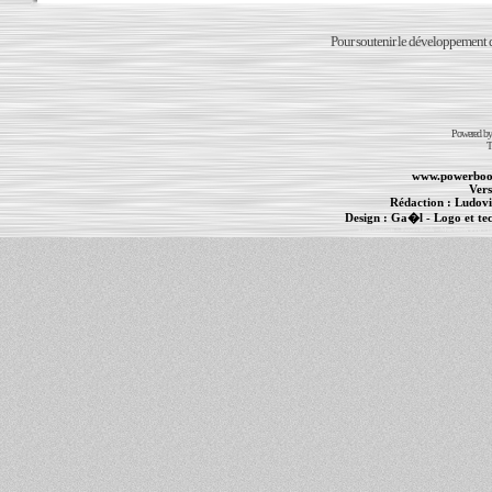
Pour soutenir le développement du
Powered b
T
www.powerboo
Vers
Rédaction :
Ludovi
Design :
Ga�l
- Logo et te
Informations :
PowerBook
-
MacBook Pro
-
i