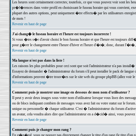
Les heures sont certainement correctes; toutefois, ce que vous pouvez voir sont les he
pr�f�rences dans votre profil en choisissant le fuseau horaire qui vous convient, exe
plupart des autres options, peut uniquement �tre effectu� par les utilisateurs enregis
de mots !
Revenir en haut de page
J'ai chang� le fuseau horaire et l'heure est toujours incorrecte !
Si vous �tes s�r d'avoir choisi le bon fuseau horaire et que l'heure est toujours d
pour g�rer le changement entre l'heure d'hiver et l'heure d'�t�; donc, durant l'�t�,
Revenir en haut de page
Ma langue n'est pas dans la liste !
Les raisons les plus probables pour ceci sont que soit l'administrateur n'a pas install�
Essayez de demander � l'administrateur du forum s'il peut installer le pack de langue d
d'informations peuvent �tre trouv�es sur le site web du groupe phpBB (allez voir le l
Revenir en haut de page
Comment puis-je montrer une image en dessous de mon nom d'utilisateur ?
Il peut y avoir deux images sous votre nom d'utilisateur lorsque vous lisez des mess
ou de blocs indiquant combien de messages vous avez fait ou votre statut sur le for
unique ou personnelle � chaque utilisateur. C'est � l'administrateur du forum d'activer
un avatar, cela voudra alors dire que l'administrateur en a d�cid� ainsi, vous pouvez
Revenir en haut de page
Comment puis-je changer mon rang ?
En g�n�ral, vous ne pouvez pas directement changer le titre d'un rang (le titre d'un ra