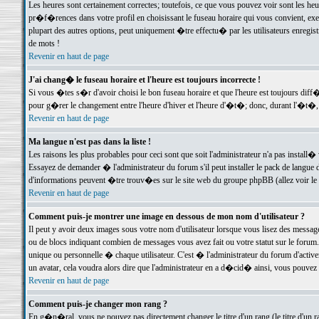
Les heures sont certainement correctes; toutefois, ce que vous pouvez voir sont les he
pr�f�rences dans votre profil en choisissant le fuseau horaire qui vous convient, exe
plupart des autres options, peut uniquement �tre effectu� par les utilisateurs enregis
de mots !
Revenir en haut de page
J'ai chang� le fuseau horaire et l'heure est toujours incorrecte !
Si vous �tes s�r d'avoir choisi le bon fuseau horaire et que l'heure est toujours d
pour g�rer le changement entre l'heure d'hiver et l'heure d'�t�; donc, durant l'�t�,
Revenir en haut de page
Ma langue n'est pas dans la liste !
Les raisons les plus probables pour ceci sont que soit l'administrateur n'a pas install�
Essayez de demander � l'administrateur du forum s'il peut installer le pack de langue d
d'informations peuvent �tre trouv�es sur le site web du groupe phpBB (allez voir le l
Revenir en haut de page
Comment puis-je montrer une image en dessous de mon nom d'utilisateur ?
Il peut y avoir deux images sous votre nom d'utilisateur lorsque vous lisez des mess
ou de blocs indiquant combien de messages vous avez fait ou votre statut sur le for
unique ou personnelle � chaque utilisateur. C'est � l'administrateur du forum d'activer
un avatar, cela voudra alors dire que l'administrateur en a d�cid� ainsi, vous pouvez
Revenir en haut de page
Comment puis-je changer mon rang ?
En g�n�ral, vous ne pouvez pas directement changer le titre d'un rang (le titre d'un ra