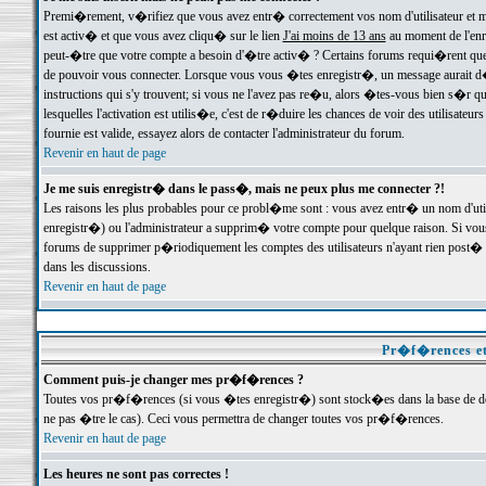
Premi�rement, v�rifiez que vous avez entr� correctement vos nom d'utilisateur et mo
est activ� et que vous avez cliqu� sur le lien
J'ai moins de 13 ans
au moment de l'enre
peut-�tre que votre compte a besoin d'�tre activ� ? Certains forums requi�rent que 
de pouvoir vous connecter. Lorsque vous vous �tes enregistr�, un message aurait d� v
instructions qui s'y trouvent; si vous ne l'avez pas re�u, alors �tes-vous bien s�r que
lesquelles l'activation est utilis�e, c'est de r�duire les chances de voir des utilis
fournie est valide, essayez alors de contacter l'administrateur du forum.
Revenir en haut de page
Je me suis enregistr� dans le pass�, mais ne peux plus me connecter ?!
Les raisons les plus probables pour ce probl�me sont : vous avez entr� un nom d'ut
enregistr�) ou l'administrateur a supprim� votre compte pour quelque raison. Si vous 
forums de supprimer p�riodiquement les comptes des utilisateurs n'ayant rien post� a
dans les discussions.
Revenir en haut de page
Pr�f�rences et
Comment puis-je changer mes pr�f�rences ?
Toutes vos pr�f�rences (si vous �tes enregistr�) sont stock�es dans la base de don
ne pas �tre le cas). Ceci vous permettra de changer toutes vos pr�f�rences.
Revenir en haut de page
Les heures ne sont pas correctes !