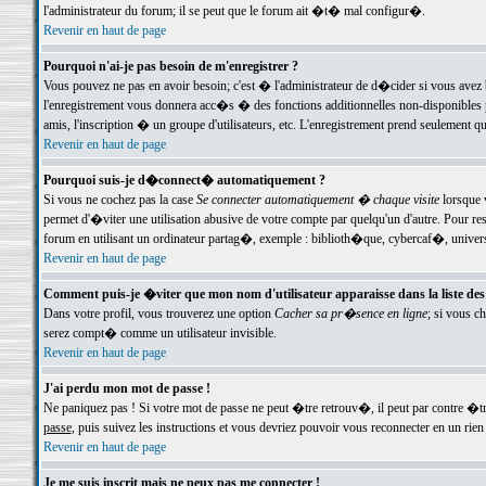
l'administrateur du forum; il se peut que le forum ait �t� mal configur�.
Revenir en haut de page
Pourquoi n'ai-je pas besoin de m'enregistrer ?
Vous pouvez ne pas en avoir besoin; c'est � l'administrateur de d�cider si vous avez 
l'enregistrement vous donnera acc�s � des fonctions additionnelles non-disponibles p
amis, l'inscription � un groupe d'utilisateurs, etc. L'enregistrement prend seulement q
Revenir en haut de page
Pourquoi suis-je d�connect� automatiquement ?
Si vous ne cochez pas la case
Se connecter automatiquement � chaque visite
lorsque 
permet d'�viter une utilisation abusive de votre compte par quelqu'un d'autre. Pour 
forum en utilisant un ordinateur partag�, exemple : biblioth�que, cybercaf�, univers
Revenir en haut de page
Comment puis-je �viter que mon nom d'utilisateur apparaisse dans la liste des u
Dans votre profil, vous trouverez une option
Cacher sa pr�sence en ligne
; si vous c
serez compt� comme un utilisateur invisible.
Revenir en haut de page
J'ai perdu mon mot de passe !
Ne paniquez pas ! Si votre mot de passe ne peut �tre retrouv�, il peut par contre �tre
passe
, puis suivez les instructions et vous devriez pouvoir vous reconnecter en un rien
Revenir en haut de page
Je me suis inscrit mais ne peux pas me connecter !