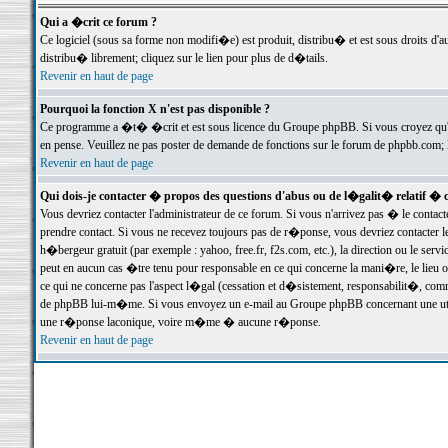
Qui a �crit ce forum ?
Ce logiciel (sous sa forme non modifi�e) est produit, distribu� et est sous droits d'a
distribu� librement; cliquez sur le lien pour plus de d�tails.
Revenir en haut de page
Pourquoi la fonction X n'est pas disponible ?
Ce programme a �t� �crit et est sous licence du Groupe phpBB. Si vous croyez qu'un
en pense. Veuillez ne pas poster de demande de fonctions sur le forum de phpbb.com; 
Revenir en haut de page
Qui dois-je contacter � propos des questions d'abus ou de l�galit� relatif � 
Vous devriez contacter l'administrateur de ce forum. Si vous n'arrivez pas � le conta
prendre contact. Si vous ne recevez toujours pas de r�ponse, vous devriez contacter 
h�bergeur gratuit (par exemple : yahoo, free.fr, f2s.com, etc.), la direction ou le se
peut en aucun cas �tre tenu pour responsable en ce qui concerne la mani�re, le lieu ou 
ce qui ne concerne pas l'aspect l�gal (cessation et d�sistement, responsabilit�, comm
de phpBB lui-m�me. Si vous envoyez un e-mail au Groupe phpBB concernant une utili
une r�ponse laconique, voire m�me � aucune r�ponse.
Revenir en haut de page