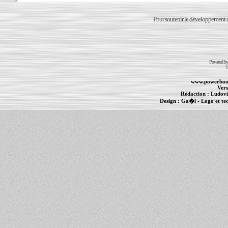
Pour soutenir le développement du
Powered b
T
www.powerboo
Vers
Rédaction :
Ludovi
Design :
Ga�l
- Logo et te
Informations :
PowerBook
-
MacBook Pro
-
i