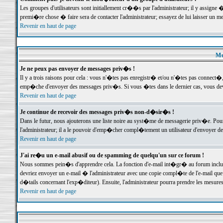
Les groupes d'utilisateurs sont initiallement cr��s par l'administrateur; il y assign
premi�re chose � faire sera de contacter l'administrateur; essayez de lui laisser un 
Revenir en haut de page
Me
Je ne peux pas envoyer de messages priv�s !
Il y a trois raisons pour cela : vous n'�tes pas enregistr� et/ou n'�tes pas connect�
emp�che d'envoyer des messages priv�s. Si vous �tes dans le dernier cas, vous devr
Revenir en haut de page
Je continue de recevoir des messages priv�s non-d�sir�s !
Dans le futur, nous ajouterons une liste noire au syst�me de messagerie priv�e. P
l'administrateur; il a le pouvoir d'emp�cher compl�tement un utilisateur d'envoyer 
Revenir en haut de page
J'ai re�u un e-mail abusif ou de spamming de quelqu'un sur ce forum !
Nous sommes pein�s d'apprendre cela. La fonction d'e-mail int�gr� au forum inclut d
devriez envoyer un e-mail � l'administrateur avec une copie compl�te de l'e-mail que v
d�tails concernant l'exp�diteur). Ensuite, l'administrateur pourra prendre les mesure
Revenir en haut de page