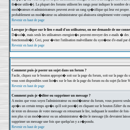
th�me utilis�). La plupart des forums utilisent les rangs pour indiquer le nombre de m
mod�rateurs et administrateurs peuvent avoir un rang sp�cifique qui leur est propre. 
probablement un mod�rateur ou administrateur qui abaissera simplement votre compte
Revenir en haut de page
Lorsque je clique sur le lien e-mail d'un utilisateur, on me demande de me conne
D�sol�, mais seuls les utilisateurs enregistr�s peuvent envoyer des e-mails � des ge
fonctionnalit�). Ceci, pour �viter l'utilisation malveillante du syst�me d'e-mail par 
Revenir en haut de page
Comment puis-je poster un sujet dans un forum ?
Facile, cliquez sur le bouton appropri� soit sur la page du forum, soit sur la page du 
vous sont disponibles sont list�s sur le bas de la page du forum ou du sujet (la liste
V
Revenir en haut de page
Comment puis-je �diter ou supprimer un message ?
A moins que vous soyez l'administrateur ou mod�rateur du forum, vous pouvez seul
apr�s un certain temps apr�s qu'il soit post�) en cliquant sur le bouton
Editer
du me
de texte en dessous de votre message en retournant le lire, indiquant le nombre de fo
non plus si un mod�rateur ou un administrateur �dite le message (ils devraient laisser
supprimer un message une fois que quelqu'un y a r�pondu.
Revenir en haut de page