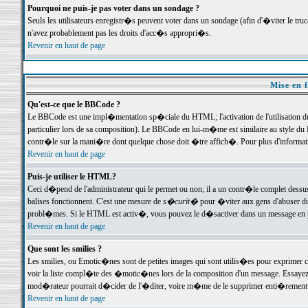
Pourquoi ne puis-je pas voter dans un sondage ?
Seuls les utilisateurs enregistr�s peuvent voter dans un sondage (afin d'�viter le tr
n'avez probablement pas les droits d'acc�s appropri�s.
Revenir en haut de page
Mise en f
Qu'est-ce que le BBCode ?
Le BBCode est une impl�mentation sp�ciale du HTML; l'activation de l'utilisation 
particulier lors de sa composition). Le BBCode en lui-m�me est similaire au style du H
contr�le sur la mani�re dont quelque chose doit �tre affich�. Pour plus d'information
Revenir en haut de page
Puis-je utiliser le HTML?
Ceci d�pend de l'administrateur qui le permet ou non; il a un contr�le complet dessu
balises fonctionnent. C'est une mesure de
s�curit�
pour �viter aux gens d'abuser du 
probl�mes. Si le HTML est activ�, vous pouvez le d�sactiver dans un message en par
Revenir en haut de page
Que sont les smilies ?
Les smilies, ou Emotic�nes sont de petites images qui sont utilis�es pour exprimer certa
voir la liste compl�te des �motic�nes lors de la composition d'un message. Essayez de 
mod�rateur pourrait d�cider de l'�diter, voire m�me de le supprimer enti�rement
Revenir en haut de page