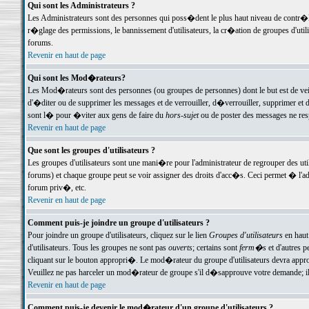
Qui sont les Administrateurs ?
Les Administrateurs sont des personnes qui poss�dent le plus haut niveau de contr�le 
r�glage des permissions, le bannissement d'utilisateurs, la cr�ation de groupes d'uti
forums.
Revenir en haut de page
Qui sont les Mod�rateurs?
Les Mod�rateurs sont des personnes (ou groupes de personnes) dont le but est de veil
d'�diter ou de supprimer les messages et de verrouiller, d�verrouiller, supprimer 
sont l� pour �viter aux gens de faire du
hors-sujet
ou de poster des messages ne res
Revenir en haut de page
Que sont les groupes d'utilisateurs ?
Les groupes d'utilisateurs sont une mani�re pour l'administrateur de regrouper des util
forums) et chaque groupe peut se voir assigner des droits d'acc�s. Ceci permet � 
forum priv�, etc.
Revenir en haut de page
Comment puis-je joindre un groupe d'utilisateurs ?
Pour joindre un groupe d'utilisateurs, cliquez sur le lien
Groupes d'utilisateurs
en haut
d'utilisateurs. Tous les groupes ne sont pas
ouverts
; certains sont
ferm�s
et d'autres p
cliquant sur le bouton appropri�. Le mod�rateur du groupe d'utilisateurs devra appro
Veuillez ne pas harceler un mod�rateur de groupe s'il d�sapprouve votre demande; il 
Revenir en haut de page
Comment puis-je devenir le mod�rateur d'un groupe d'utilisateurs ?