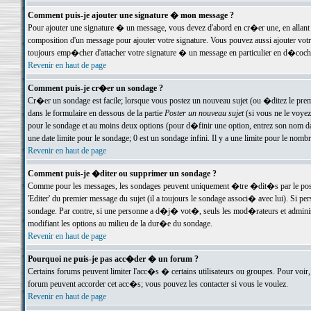
Comment puis-je ajouter une signature � mon message ?
Pour ajouter une signature � un message, vous devez d'abord en cr�er une, en allant
composition d'un message pour ajouter votre signature. Vous pouvez aussi ajouter vot
toujours emp�cher d'attacher votre signature � un message en particulier en d�cochan
Revenir en haut de page
Comment puis-je cr�er un sondage ?
Cr�er un sondage est facile; lorsque vous postez un nouveau sujet (ou �ditez le premie
dans le formulaire en dessous de la partie
Poster un nouveau sujet
(si vous ne le voyez
pour le sondage et au moins deux options (pour d�finir une option, entrez son nom d
une date limite pour le sondage; 0 est un sondage infini. Il y a une limite pour le nomb
Revenir en haut de page
Comment puis-je �diter ou supprimer un sondage ?
Comme pour les messages, les sondages peuvent uniquement �tre �dit�s par le poste
'Editer' du premier message du sujet (il a toujours le sondage associ� avec lui). Si 
sondage. Par contre, si une personne a d�j� vot�, seuls les mod�rateurs et administ
modifiant les options au milieu de la dur�e du sondage.
Revenir en haut de page
Pourquoi ne puis-je pas acc�der � un forum ?
Certains forums peuvent limiter l'acc�s � certains utilisateurs ou groupes. Pour voir, 
forum peuvent accorder cet acc�s; vous pouvez les contacter si vous le voulez.
Revenir en haut de page