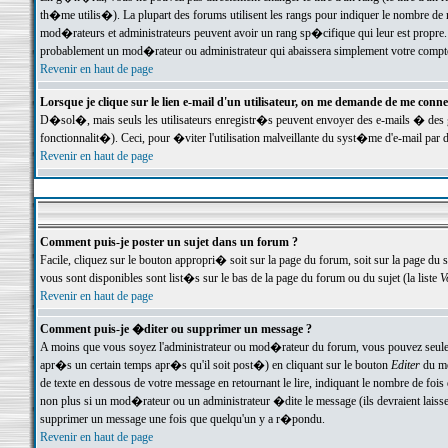
th�me utilis�). La plupart des forums utilisent les rangs pour indiquer le nombre de m
mod�rateurs et administrateurs peuvent avoir un rang sp�cifique qui leur est propre. 
probablement un mod�rateur ou administrateur qui abaissera simplement votre compte
Revenir en haut de page
Lorsque je clique sur le lien e-mail d'un utilisateur, on me demande de me conne
D�sol�, mais seuls les utilisateurs enregistr�s peuvent envoyer des e-mails � des ge
fonctionnalit�). Ceci, pour �viter l'utilisation malveillante du syst�me d'e-mail par 
Revenir en haut de page
Comment puis-je poster un sujet dans un forum ?
Facile, cliquez sur le bouton appropri� soit sur la page du forum, soit sur la page du 
vous sont disponibles sont list�s sur le bas de la page du forum ou du sujet (la liste
V
Revenir en haut de page
Comment puis-je �diter ou supprimer un message ?
A moins que vous soyez l'administrateur ou mod�rateur du forum, vous pouvez seul
apr�s un certain temps apr�s qu'il soit post�) en cliquant sur le bouton
Editer
du me
de texte en dessous de votre message en retournant le lire, indiquant le nombre de fo
non plus si un mod�rateur ou un administrateur �dite le message (ils devraient laisser
supprimer un message une fois que quelqu'un y a r�pondu.
Revenir en haut de page