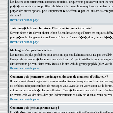
Les heures sont certainement correctes; toutefois, ce que vous pouvez voir sont les he
pr�f�rences dans votre profil en choisissant le fuseau horaire qui vous convient, exe
plupart des autres options, peut uniquement �tre effectu� par les utilisateurs enregis
de mots !
Revenir en haut de page
J'ai chang� le fuseau horaire et l'heure est toujours incorrecte !
Si vous �tes s�r d'avoir choisi le bon fuseau horaire et que l'heure est toujours d
pour g�rer le changement entre l'heure d'hiver et l'heure d'�t�; donc, durant l'�t�,
Revenir en haut de page
Ma langue n'est pas dans la liste !
Les raisons les plus probables pour ceci sont que soit l'administrateur n'a pas install�
Essayez de demander � l'administrateur du forum s'il peut installer le pack de langue d
d'informations peuvent �tre trouv�es sur le site web du groupe phpBB (allez voir le l
Revenir en haut de page
Comment puis-je montrer une image en dessous de mon nom d'utilisateur ?
Il peut y avoir deux images sous votre nom d'utilisateur lorsque vous lisez des mess
ou de blocs indiquant combien de messages vous avez fait ou votre statut sur le for
unique ou personnelle � chaque utilisateur. C'est � l'administrateur du forum d'activer
un avatar, cela voudra alors dire que l'administrateur en a d�cid� ainsi, vous pouvez
Revenir en haut de page
Comment puis-je changer mon rang ?
En g�n�ral, vous ne pouvez pas directement changer le titre d'un rang (le titre d'un ra