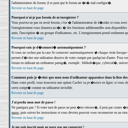
l'administrateur du forum; il se peut que le forum ait �t� mal configur�.
Revenir en haut de page
Pourquoi n'ai-je pas besoin de m'enregistrer ?
Vous pouvez ne pas en avoir besoin; c'est � l'administrateur de d�cider si vous avez 
l'enregistrement vous donnera acc�s � des fonctions additionnelles non-disponibles p
amis, l'inscription � un groupe d'utilisateurs, etc. L'enregistrement prend seulement q
Revenir en haut de page
Pourquoi suis-je d�connect� automatiquement ?
Si vous ne cochez pas la case
Se connecter automatiquement � chaque visite
lorsque 
permet d'�viter une utilisation abusive de votre compte par quelqu'un d'autre. Pour 
forum en utilisant un ordinateur partag�, exemple : biblioth�que, cybercaf�, univers
Revenir en haut de page
Comment puis-je �viter que mon nom d'utilisateur apparaisse dans la liste des u
Dans votre profil, vous trouverez une option
Cacher sa pr�sence en ligne
; si vous c
serez compt� comme un utilisateur invisible.
Revenir en haut de page
J'ai perdu mon mot de passe !
Ne paniquez pas ! Si votre mot de passe ne peut �tre retrouv�, il peut par contre �tre
passe
, puis suivez les instructions et vous devriez pouvoir vous reconnecter en un rien
Revenir en haut de page
Je me suis inscrit mais ne peux pas me connecter !