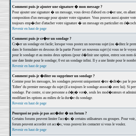
Comment puis-je ajouter une signature � mon message ?
Pour ajouter une signature � un message, vous devez d'abord en cr�er une, en allant
composition d'un message pour ajouter votre signature. Vous pouvez aussi ajouter vot
toujours emp�cher d'attacher votre signature � un message en particulier en d�cochan
Revenir en haut de page
Comment puis-je cr�er un sondage ?
Cr�er un sondage est facile; lorsque vous postez un nouveau sujet (ou �ditez le premie
dans le formulaire en dessous de la partie
Poster un nouveau sujet
(si vous ne le voyez
pour le sondage et au moins deux options (pour d�finir une option, entrez son nom d
une date limite pour le sondage; 0 est un sondage infini. Il y a une limite pour le nomb
Revenir en haut de page
Comment puis-je �diter ou supprimer un sondage ?
Comme pour les messages, les sondages peuvent uniquement �tre �dit�s par le poste
'Editer' du premier message du sujet (il a toujours le sondage associ� avec lui). Si 
sondage. Par contre, si une personne a d�j� vot�, seuls les mod�rateurs et administ
modifiant les options au milieu de la dur�e du sondage.
Revenir en haut de page
Pourquoi ne puis-je pas acc�der � un forum ?
Certains forums peuvent limiter l'acc�s � certains utilisateurs ou groupes. Pour voir, 
forum peuvent accorder cet acc�s; vous pouvez les contacter si vous le voulez.
Revenir en haut de page