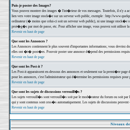
Puis-je poster des Images?
Vous pouvez montrer des images � l'int�rieur de vos messages. Toutefois, il n'y a 
lien vers votre image stock�e sur un serveur web public, exemple : http://www.quelq
ordinateur (� moins que celui-ci soit un serveur web public), ni une image stock�e su
prot�g�s par mot de passe, etc. Pour afficher une image, vous pouvez soit utiliser 
Revenir en haut de page
Que sont les Annonces ?
Les Annonces contiennent le plus souvent d'importantes informations; vous devriez d
elles ont �t� post�es. Pouvoir poster une annonce d�pend des permissions requises;
Revenir en haut de page
Que sont les Post-it ?
Les Post-it apparaissent en-dessous des annonces et seulement sur la premi�re page 
pour les annonces, c'est l'administrateur qui d�termine les permissions requises pour 
Revenir en haut de page
Que sont les sujets de discussions verrouill�s ?
Les sujets verrouill�s sont verrouill�s soit par le mod�rateur du forum ou soit par 
qui y sont contenus sont cess�s automatiquement. Les sujets de discussions peuvent 
Revenir en haut de page
Niveaux de