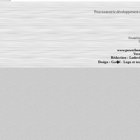
Pour soutenir le développement du
Powered b
T
www.powerboo
Vers
Rédaction :
Ludovi
Design :
Ga�l
- Logo et te
Informations :
PowerBook
-
MacBook Pro
-
i