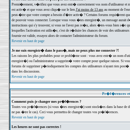
Premi�rement, v�rifiez que vous avez entr� correctement vos nom d'utilisateur et mo
est activ� et que vous avez cliqu� sur le lien
J'ai moins de 13 ans
au moment de l'enre
peut-�tre que votre compte a besoin d'�tre activ� ? Certains forums requi�rent que 
de pouvoir vous connecter. Lorsque vous vous �tes enregistr�, un message aurait d� v
instructions qui s'y trouvent; si vous ne l'avez pas re�u, alors �tes-vous bien s�r que
lesquelles l'activation est utilis�e, c'est de r�duire les chances de voir des utilis
fournie est valide, essayez alors de contacter l'administrateur du forum.
Revenir en haut de page
Je me suis enregistr� dans le pass�, mais ne peux plus me connecter ?!
Les raisons les plus probables pour ce probl�me sont : vous avez entr� un nom d'ut
enregistr�) ou l'administrateur a supprim� votre compte pour quelque raison. Si vous 
forums de supprimer p�riodiquement les comptes des utilisateurs n'ayant rien post� a
dans les discussions.
Revenir en haut de page
Pr�f�rences et
Comment puis-je changer mes pr�f�rences ?
Toutes vos pr�f�rences (si vous �tes enregistr�) sont stock�es dans la base de don
ne pas �tre le cas). Ceci vous permettra de changer toutes vos pr�f�rences.
Revenir en haut de page
Les heures ne sont pas correctes !