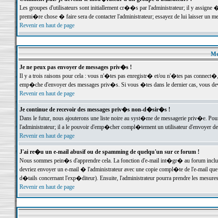
Les groupes d'utilisateurs sont initiallement cr��s par l'administrateur; il y assign
premi�re chose � faire sera de contacter l'administrateur; essayez de lui laisser un 
Revenir en haut de page
Me
Je ne peux pas envoyer de messages priv�s !
Il y a trois raisons pour cela : vous n'�tes pas enregistr� et/ou n'�tes pas connect�
emp�che d'envoyer des messages priv�s. Si vous �tes dans le dernier cas, vous devr
Revenir en haut de page
Je continue de recevoir des messages priv�s non-d�sir�s !
Dans le futur, nous ajouterons une liste noire au syst�me de messagerie priv�e. P
l'administrateur; il a le pouvoir d'emp�cher compl�tement un utilisateur d'envoyer 
Revenir en haut de page
J'ai re�u un e-mail abusif ou de spamming de quelqu'un sur ce forum !
Nous sommes pein�s d'apprendre cela. La fonction d'e-mail int�gr� au forum inclut d
devriez envoyer un e-mail � l'administrateur avec une copie compl�te de l'e-mail que v
d�tails concernant l'exp�diteur). Ensuite, l'administrateur pourra prendre les mesure
Revenir en haut de page