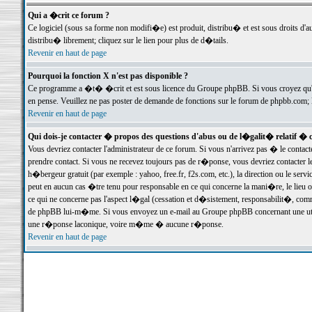
Qui a �crit ce forum ?
Ce logiciel (sous sa forme non modifi�e) est produit, distribu� et est sous droits d'a
distribu� librement; cliquez sur le lien pour plus de d�tails.
Revenir en haut de page
Pourquoi la fonction X n'est pas disponible ?
Ce programme a �t� �crit et est sous licence du Groupe phpBB. Si vous croyez qu'un
en pense. Veuillez ne pas poster de demande de fonctions sur le forum de phpbb.com; 
Revenir en haut de page
Qui dois-je contacter � propos des questions d'abus ou de l�galit� relatif � 
Vous devriez contacter l'administrateur de ce forum. Si vous n'arrivez pas � le conta
prendre contact. Si vous ne recevez toujours pas de r�ponse, vous devriez contacter 
h�bergeur gratuit (par exemple : yahoo, free.fr, f2s.com, etc.), la direction ou le se
peut en aucun cas �tre tenu pour responsable en ce qui concerne la mani�re, le lieu ou 
ce qui ne concerne pas l'aspect l�gal (cessation et d�sistement, responsabilit�, comm
de phpBB lui-m�me. Si vous envoyez un e-mail au Groupe phpBB concernant une utili
une r�ponse laconique, voire m�me � aucune r�ponse.
Revenir en haut de page