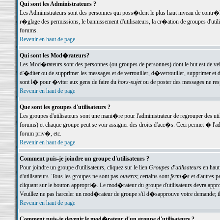
Qui sont les Administrateurs ?
Les Administrateurs sont des personnes qui poss�dent le plus haut niveau de contr�le 
r�glage des permissions, le bannissement d'utilisateurs, la cr�ation de groupes d'uti
forums.
Revenir en haut de page
Qui sont les Mod�rateurs?
Les Mod�rateurs sont des personnes (ou groupes de personnes) dont le but est de veil
d'�diter ou de supprimer les messages et de verrouiller, d�verrouiller, supprimer 
sont l� pour �viter aux gens de faire du
hors-sujet
ou de poster des messages ne res
Revenir en haut de page
Que sont les groupes d'utilisateurs ?
Les groupes d'utilisateurs sont une mani�re pour l'administrateur de regrouper des util
forums) et chaque groupe peut se voir assigner des droits d'acc�s. Ceci permet � 
forum priv�, etc.
Revenir en haut de page
Comment puis-je joindre un groupe d'utilisateurs ?
Pour joindre un groupe d'utilisateurs, cliquez sur le lien
Groupes d'utilisateurs
en haut
d'utilisateurs. Tous les groupes ne sont pas
ouverts
; certains sont
ferm�s
et d'autres p
cliquant sur le bouton appropri�. Le mod�rateur du groupe d'utilisateurs devra appro
Veuillez ne pas harceler un mod�rateur de groupe s'il d�sapprouve votre demande; il 
Revenir en haut de page
Comment puis-je devenir le mod�rateur d'un groupe d'utilisateurs ?