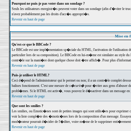
Pourquoi ne puis-je pas voter dans un sondage ?
Seuls les utilisateurs enregistr�s peuvent voter dans un sondage (afin d'�viter le tr
n'avez probablement pas les droits d'acc�s appropri�s.
Revenir en haut de page
Mise en f
Qu'est-ce que le BBCode ?
Le BBCode est une impl�mentation sp�ciale du HTML; l'activation de l'utilisation 
particulier lors de sa composition). Le BBCode en lui-m�me est similaire au style du H
contr�le sur la mani�re dont quelque chose doit �tre affich�. Pour plus d'information
Revenir en haut de page
Puis-je utiliser le HTML?
Ceci d�pend de l'administrateur qui le permet ou non; il a un contr�le complet dessu
balises fonctionnent. C'est une mesure de
s�curit�
pour �viter aux gens d'abuser du 
probl�mes. Si le HTML est activ�, vous pouvez le d�sactiver dans un message en par
Revenir en haut de page
Que sont les smilies ?
Les smilies, ou Emotic�nes sont de petites images qui sont utilis�es pour exprimer certa
voir la liste compl�te des �motic�nes lors de la composition d'un message. Essayez de 
mod�rateur pourrait d�cider de l'�diter, voire m�me de le supprimer enti�rement
Revenir en haut de page