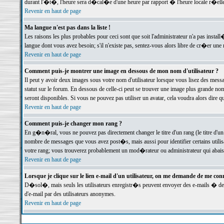
durant l'�t�, l'heure sera d�cal�e d'une heure par rapport � l'heure locale r�elle
Revenir en haut de page
Ma langue n'est pas dans la liste !
Les raisons les plus probables pour ceci sont que soit l'administrateur n'a pas instal
langue dont vous avez besoin; s'il n'existe pas, sentez-vous alors libre de cr�er un
Revenir en haut de page
Comment puis-je montrer une image en dessous de mon nom d'utilisateur ?
Il peut y avoir deux images sous votre nom d'utilisateur lorsque vous lisez des me
statut sur le forum. En dessous de celle-ci peut se trouver une image plus grande n
seront disponibles. Si vous ne pouvez pas utiliser un avatar, cela voudra alors dire
Revenir en haut de page
Comment puis-je changer mon rang ?
En g�n�ral, vous ne pouvez pas directement changer le titre d'un rang (le titre d'un 
nombre de messages que vous avez post�s, mais aussi pour identifier certains utilisa
votre rang; vous trouverez probablement un mod�rateur ou administrateur qui abais
Revenir en haut de page
Lorsque je clique sur le lien e-mail d'un utilisateur, on me demande de me conn
D�sol�, mais seuls les utilisateurs enregistr�s peuvent envoyer des e-mails � des 
d'e-mail par des utilisateurs anonymes.
Revenir en haut de page