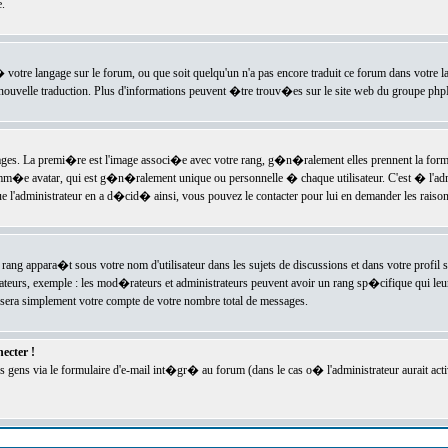
.
l� votre langage sur le forum, ou que soit quelqu'un n'a pas encore traduit ce forum dans votre 
e nouvelle traduction. Plus d'informations peuvent �tre trouv�es sur le site web du groupe phpBB
ssages. La premi�re est l'image associ�e avec votre rang, g�n�ralement elles prennent la form
omm�e avatar, qui est g�n�ralement unique ou personnelle � chaque utilisateur. C'est � l'admin
 que l'administrateur en a d�cid� ainsi, vous pouvez le contacter pour lui en demander les rais
rang appara�t sous votre nom d'utilisateur dans les sujets de discussions et dans votre profil s
teurs, exemple : les mod�rateurs et administrateurs peuvent avoir un rang sp�cifique qui leur 
sera simplement votre compte de votre nombre total de messages.
ecter !
gens via le formulaire d'e-mail int�gr� au forum (dans le cas o� l'administrateur aurait acti