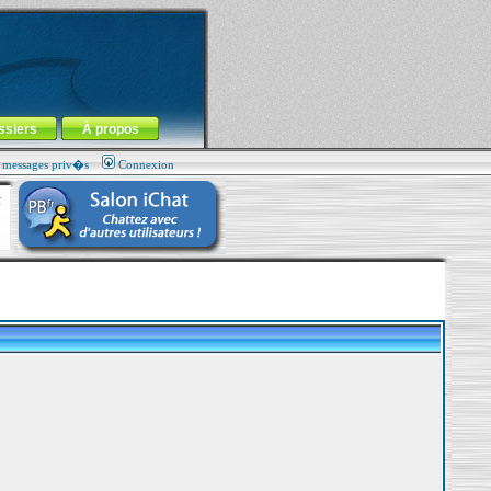
ssiers
À propos
s messages priv�s
Connexion