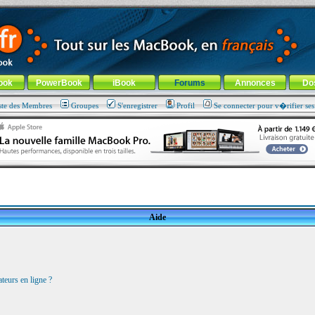
ade !
général
-
Aller au menu de la rubrique
ook
PowerBook
iBook
Forums
Annonces
Do
ste des Membres
Groupes
S'enregistrer
Profil
Se connecter pour v�rifier se
Aide
teurs en ligne ?