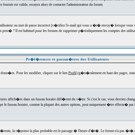
ournie est valide, essayez alors de contacter l'administrateur du forum.
utilisateur ou mot de passe incorrect (v�rifiez l'e-mail qui vous a �t� envoy� lorsque vous
en post� ? Il est habituel pour les forums de supprimer p�riodiquement les comptes des utilisa
Pr�f�rences et param�tres des Utilisateurs
onn�es. Pour les modifier, cliquez sur le lien
Profil
(g�n�ralement en haut des pages, mais c
heures affich�es dans un fuseau horaire diff�rent du v�tre. Si c'est le cas, vous devriez chan
er le fuseau horaire, comme la plupart des autres options, peut uniquement �tre effectu� par l
diff�rente, la r�ponse la plus probable est le passage � l'heure d'�t�. Le forum n'a pas �t�