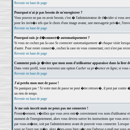
Revenir en haut de page
Pourquoi n'ai-je pas besoin de m'enregistrer ?
Vous pouvez ne pas en avoir besoin; c'est � l'administrateur de d�cider si vous av
pour les invit�s tels que le choix d'une image avatar, une messagerie priv�e, l'envo
Revenir en haut de page
Pourquoi suis-je d�connect� automatiquement ?
Si vous ne cochez pas la case
Se connecter automatiquement � chaque visite
lorsqu
d'autre. Pour rester connect�, cochez la case en vous connectant; ceci n'est pas r
Revenir en haut de page
Comment puis-je �viter que mon nom d'utilisateur apparaisse dans la liste des
Dans votre profil, vous trouverez une option
Cacher sa pr�sence en ligne
; si vous
Revenir en haut de page
J'ai perdu mon mot de passe !
Ne paniquez pas ! Si votre mot de passe ne peut �tre retrouv�, il peut par contre �t
un rien de temps.
Revenir en haut de page
Je me suis inscrit mais ne peux pas me connecter !
Premi�rement, v�rifiez que vous avez entr� correctement vos nom d'utilisateur et 
moment de l'enregistrement, alors vous devrez suivre les instructions que vous avez
par vous-m�me, soit par l'administrateur avant de pouvoir vous connecter. Lorsque v
vous ne l'avez pas re�u, alors �tes-vous bien s�r que l'adresse e-mail que vous avez 