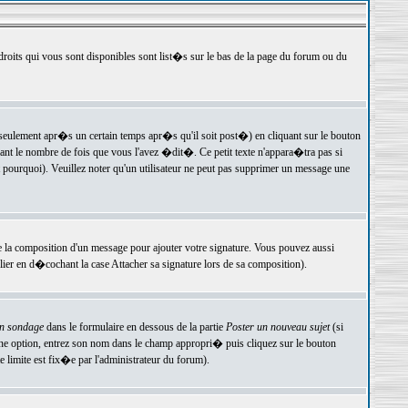
 droits qui vous sont disponibles sont list�s sur le bas de la page du forum ou du
ulement apr�s un certain temps apr�s qu'il soit post�) en cliquant sur le bouton
t le nombre de fois que vous l'avez �dit�. Ce petit texte n'appara�tra pas si
pourquoi). Veuillez noter qu'un utilisateur ne peut pas supprimer un message une
e la composition d'un message pour ajouter votre signature. Vous pouvez aussi
er en d�cochant la case Attacher sa signature lors de sa composition).
un sondage
dans le formulaire en dessous de la partie
Poster un nouveau sujet
(si
une option, entrez son nom dans le champ appropri� puis cliquez sur le bouton
 limite est fix�e par l'administrateur du forum).