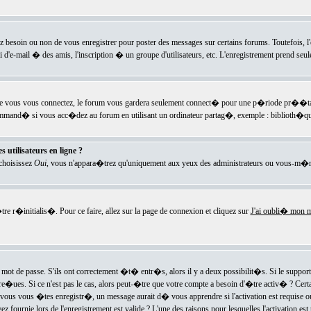
ez besoin ou non de vous enregistrer pour poster des messages sur certains forums. Toutefois,
i d'e-mail � des amis, l'inscription � un groupe d'utilisateurs, etc. L'enregistrement prend seu
e vous vous connectez, le forum vous gardera seulement connect� pour une p�riode pr��tabli
ecommand� si vous acc�dez au forum en utilisant un ordinateur partag�, exemple : biblioth�qu
 utilisateurs en ligne ?
 choisissez
Oui
, vous n'appara�trez qu'uniquement aux yeux des administrateurs ou vous-m�m
re r�initialis�. Pour ce faire, allez sur la page de connexion et cliquez sur
J'ai oubli� mon m
mot de passe. S'ils ont correctement �t� entr�s, alors il y a deux possibilit�s. Si le suppo
 re�ues. Si ce n'est pas le cas, alors peut-�tre que votre compte a besoin d'�tre activ� ? Cer
ous vous �tes enregistr�, un message aurait d� vous apprendre si l'activation est requise ou n
fournie lors de l'enregistrement est valide ? L'une des raisons pour lesquelles l'activation est