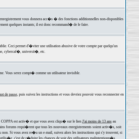
 l'enregistrement vous donnera acc�s � des fonctions additionnelles non-disponibles
lement quelques instants; il est donc recommand� de le faire.
e. Ceci permet d'�viter une utilisation abusive de votre compte par quelqu'un
e, cybercaf�, universit�, etc.
e. Vous serez compt� comme un utilisateur invisible.
ot de passe
, puis suivez les instructions et vous devriez pouvoir vous reconnecter en
rt COPPA est activ� et que vous avez cliqu� sur le lien
J'ai moins de 13 ans
au
tains forums requi�rent que tous les nouveaux enregistrements soient activ�s, soit
on. Si vous avez re�u un e-mail, suivez alors les instructions qui s'y trouvent; si
 utilis�e, c'est de r�duire les chances de voir des utilisateurs malintentionn�s