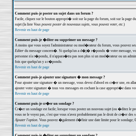
Comment puis-je poster un sujet dans un forum ?
Facile, cliquez sur le bouton appropri� soit sur la page du forum, soit sur la page d
sujet (la liste
Vous pouvez poster de nouveaux sujets, vous pouvez voter, etc.
)
Revenir en haut de page
Comment puis-je �diter ou supprimer un message ?
A moins que vous soyez l'administrateur ou mod�rateur du forum, vous pouvez seul
Editer
du message concern�. Si quelqu'un a d�j� r�pondu � votre message, vous trou
personne n'a r�pondu, il n'appara�tra pas non plus si un mod�rateur ou un administr
fois que quelqu'un y a r�pondu.
Revenir en haut de page
Comment puis-je ajouter une signature � mon message ?
Pour ajouter une signature � un message, vous devez d'abord en cr�er une, en alla
ajouter votre signature � tous vos messages en cochant la case appropri�e dans votr
Revenir en haut de page
Comment puis-je cr�er un sondage ?
Cr�er un sondage est facile; lorsque vous postez un nouveau sujet (ou �ditez le prem
vous ne le voyez pas, c'est que vous n'avez probablement pas le droit de cr�er des 
Ajouter l'option
. Vous pouvez �galement d�finir une date limite pour le sondage; 0 es
Revenir en haut de page
Comment puis-je �diter ou supprimer un sondage ?