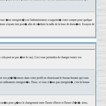
 vous �tes enregistr�) ou l'administrateur a supprim� votre compte pour quelque
teurs n'ayant rien post� afin de r�duire la taille de la base de donn�es. Essayez de
ela peut ne pas �tre le cas). Ceci vous permettra de changer toutes vos
ger vos pr�f�rences dans votre profil en choisissant le fuseau horaire qui vous
es utilisateurs enregistr�s. Donc, si vous n'�tes pas enregistr�, c'est la bonne
 con�u pour g�rer le changement entre l'heure d'hiver et l'heure d'�t�; donc,