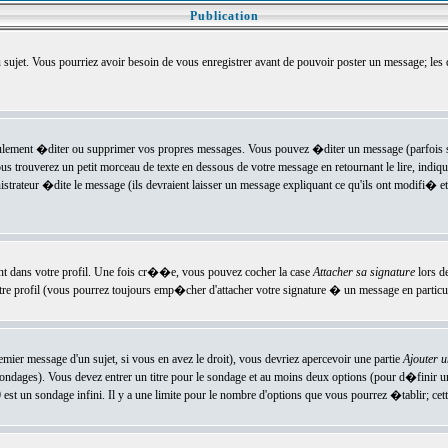
Publication
u sujet. Vous pourriez avoir besoin de vous enregistrer avant de pouvoir poster un message; les
ement �diter ou supprimer vos propres messages. Vous pouvez �diter un message (parfois se
verez un petit morceau de texte en dessous de votre message en retournant le lire, indiquan
ateur �dite le message (ils devraient laisser un message expliquant ce qu'ils ont modifi� et 
nt dans votre profil. Une fois cr��e, vous pouvez cocher la case
Attacher sa signature
lors d
e profil (vous pourrez toujours emp�cher d'attacher votre signature � un message en particuli
ier message d'un sujet, si vous en avez le droit), vous devriez apercevoir une partie
Ajouter 
sondages). Vous devez entrer un titre pour le sondage et au moins deux options (pour d�finir 
t un sondage infini. Il y a une limite pour le nombre d'options que vous pourrez �tablir; cette