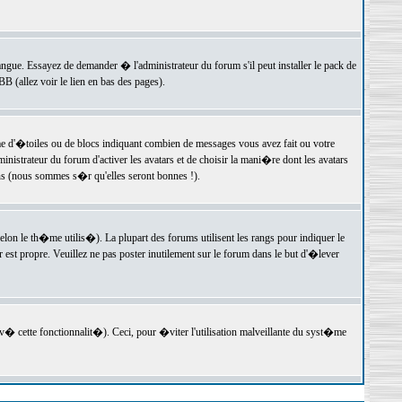
langue. Essayez de demander � l'administrateur du forum s'il peut installer le pack de
 (allez voir le lien en bas des pages).
e d'�toiles ou de blocs indiquant combien de messages vous avez fait ou votre
istrateur du forum d'activer les avatars et de choisir la mani�re dont les avatars
ons (nous sommes s�r qu'elles seront bonnes !).
elon le th�me utilis�). La plupart des forums utilisent les rangs pour indiquer le
est propre. Veuillez ne pas poster inutilement sur le forum dans le but d'�lever
v� cette fonctionnalit�). Ceci, pour �viter l'utilisation malveillante du syst�me