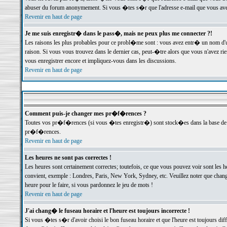
abuser du forum anonymement. Si vous �tes s�r que l'adresse e-mail que vous avez f
Revenir en haut de page
Je me suis enregistr� dans le pass�, mais ne peux plus me connecter ?!
Les raisons les plus probables pour ce probl�me sont : vous avez entr� un nom d'
raison. Si vous vous trouvez dans le dernier cas, peut-�tre alors que vous n'avez ri
vous enregistrer encore et impliquez-vous dans les discussions.
Revenir en haut de page
Comment puis-je changer mes pr�f�rences ?
Toutes vos pr�f�rences (si vous �tes enregistr�) sont stock�es dans la base de d
pr�f�rences.
Revenir en haut de page
Les heures ne sont pas correctes !
Les heures sont certainement correctes; toutefois, ce que vous pouvez voir sont les 
convient, exemple : Londres, Paris, New York, Sydney, etc. Veuillez noter que chang
heure pour le faire, si vous pardonnez le jeu de mots !
Revenir en haut de page
J'ai chang� le fuseau horaire et l'heure est toujours incorrecte !
Si vous �tes s�r d'avoir choisi le bon fuseau horaire et que l'heure est toujours 