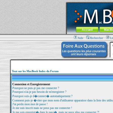
MacBook-fr.com : 100% Apple... 100% nom
Aller au contenu
-
Aller au menu 
Menu général
Accueil
MacB
Aide
Rechercher
Li
Tout sur les MacBook Index du Forum
Connexion et Enregistrement
Pourquoi ne puis-je pas me connecter ?
Pourquoi n'ai-je pas besoin de m'enregistrer ?
Pourquoi suis-je d�connect� automatiquement ?
Comment puis-je �viter que mon nom d'utilisateur apparaisse dans la liste des utilisa
J'ai perdu mon mot de passe !
Je me suis inscrit mais ne peux pas me connecter !
Je me suis enregistr� dans le pass�, mais ne peux plus me connecter ?!