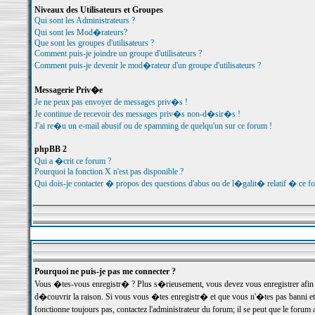
Niveaux des Utilisateurs et Groupes
Qui sont les Administrateurs ?
Qui sont les Mod�rateurs?
Que sont les groupes d'utilisateurs ?
Comment puis-je joindre un groupe d'utilisateurs ?
Comment puis-je devenir le mod�rateur d'un groupe d'utilisateurs ?
Messagerie Priv�e
Je ne peux pas envoyer de messages priv�s !
Je continue de recevoir des messages priv�s non-d�sir�s !
J'ai re�u un e-mail abusif ou de spamming de quelqu'un sur ce forum !
phpBB 2
Qui a �crit ce forum ?
Pourquoi la fonction X n'est pas disponible ?
Qui dois-je contacter � propos des questions d'abus ou de l�galit� relatif � ce f
Pourquoi ne puis-je pas me connecter ?
Vous �tes-vous enregistr� ? Plus s�rieusement, vous devez vous enregistrer afin d
d�couvrir la raison. Si vous vous �tes enregistr� et que vous n'�tes pas banni et
fonctionne toujours pas, contactez l'administrateur du forum; il se peut que le for