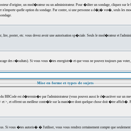
ur d'origine, un mod�rateur ou un administrateur. Pour �diter un sondage, cliquez sur le bou
r n'importe quelle option du sondage. Par contre, si une personne a d�j� vot�, seuls les mod
 sondage.
r, lire, poster, etc. vous devez avoir une autorisation sp�ciale. Seuls le mod�rateur et l'admin
trucage des r�sultats). Si vous vous �tes enregistr� et que vous ne pouvez toujours pas voter
Mise en forme et types de sujets
 du BBCode est d�termin�e par l'administrateur (vous pouvez aussi le d�sactiver sur un mess
< et >, et offrent un meilleur contr�le sur la mani�re dont quelque chose doit �tre affich�. Po
sus. Si vous �tes autoris� � l'utiliser, vous vous rendrez certainement compte que seulement 