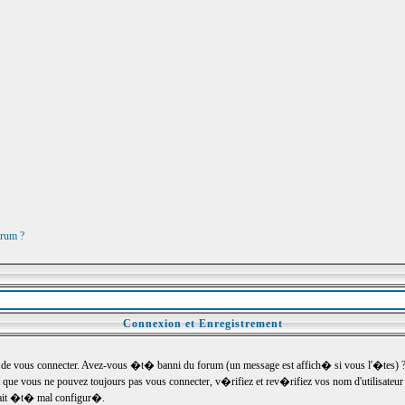
orum ?
Connexion et Enregistrement
e vous connecter. Avez-vous �t� banni du forum (un message est affich� si vous l'�tes) ? Si
 que vous ne pouvez toujours pas vous connecter, v�rifiez et rev�rifiez vos nom d'utilisateu
um ait �t� mal configur�.