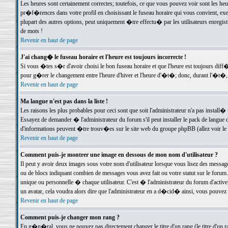
Les heures sont certainement correctes; toutefois, ce que vous pouvez voir sont les he
pr�f�rences dans votre profil en choisissant le fuseau horaire qui vous convient, exe
plupart des autres options, peut uniquement �tre effectu� par les utilisateurs enregis
de mots !
Revenir en haut de page
J'ai chang� le fuseau horaire et l'heure est toujours incorrecte !
Si vous �tes s�r d'avoir choisi le bon fuseau horaire et que l'heure est toujours d
pour g�rer le changement entre l'heure d'hiver et l'heure d'�t�; donc, durant l'�t�,
Revenir en haut de page
Ma langue n'est pas dans la liste !
Les raisons les plus probables pour ceci sont que soit l'administrateur n'a pas install�
Essayez de demander � l'administrateur du forum s'il peut installer le pack de langue d
d'informations peuvent �tre trouv�es sur le site web du groupe phpBB (allez voir le l
Revenir en haut de page
Comment puis-je montrer une image en dessous de mon nom d'utilisateur ?
Il peut y avoir deux images sous votre nom d'utilisateur lorsque vous lisez des mess
ou de blocs indiquant combien de messages vous avez fait ou votre statut sur le for
unique ou personnelle � chaque utilisateur. C'est � l'administrateur du forum d'activer
un avatar, cela voudra alors dire que l'administrateur en a d�cid� ainsi, vous pouvez
Revenir en haut de page
Comment puis-je changer mon rang ?
En g�n�ral, vous ne pouvez pas directement changer le titre d'un rang (le titre d'un ra