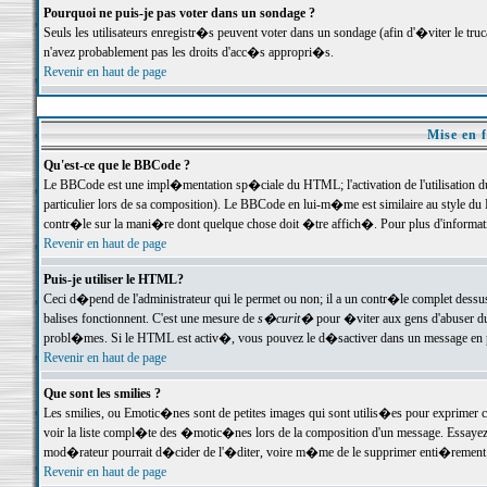
Pourquoi ne puis-je pas voter dans un sondage ?
Seuls les utilisateurs enregistr�s peuvent voter dans un sondage (afin d'�viter le tr
n'avez probablement pas les droits d'acc�s appropri�s.
Revenir en haut de page
Mise en f
Qu'est-ce que le BBCode ?
Le BBCode est une impl�mentation sp�ciale du HTML; l'activation de l'utilisation 
particulier lors de sa composition). Le BBCode en lui-m�me est similaire au style du H
contr�le sur la mani�re dont quelque chose doit �tre affich�. Pour plus d'information
Revenir en haut de page
Puis-je utiliser le HTML?
Ceci d�pend de l'administrateur qui le permet ou non; il a un contr�le complet dessu
balises fonctionnent. C'est une mesure de
s�curit�
pour �viter aux gens d'abuser du 
probl�mes. Si le HTML est activ�, vous pouvez le d�sactiver dans un message en par
Revenir en haut de page
Que sont les smilies ?
Les smilies, ou Emotic�nes sont de petites images qui sont utilis�es pour exprimer certa
voir la liste compl�te des �motic�nes lors de la composition d'un message. Essayez de 
mod�rateur pourrait d�cider de l'�diter, voire m�me de le supprimer enti�rement
Revenir en haut de page