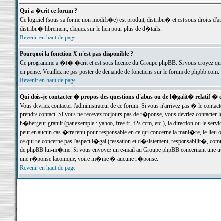
Qui a �crit ce forum ?
Ce logiciel (sous sa forme non modifi�e) est produit, distribu� et est sous droits d'a
distribu� librement; cliquez sur le lien pour plus de d�tails.
Revenir en haut de page
Pourquoi la fonction X n'est pas disponible ?
Ce programme a �t� �crit et est sous licence du Groupe phpBB. Si vous croyez qu'un
en pense. Veuillez ne pas poster de demande de fonctions sur le forum de phpbb.com; 
Revenir en haut de page
Qui dois-je contacter � propos des questions d'abus ou de l�galit� relatif � 
Vous devriez contacter l'administrateur de ce forum. Si vous n'arrivez pas � le conta
prendre contact. Si vous ne recevez toujours pas de r�ponse, vous devriez contacter 
h�bergeur gratuit (par exemple : yahoo, free.fr, f2s.com, etc.), la direction ou le se
peut en aucun cas �tre tenu pour responsable en ce qui concerne la mani�re, le lieu ou 
ce qui ne concerne pas l'aspect l�gal (cessation et d�sistement, responsabilit�, comm
de phpBB lui-m�me. Si vous envoyez un e-mail au Groupe phpBB concernant une utili
une r�ponse laconique, voire m�me � aucune r�ponse.
Revenir en haut de page