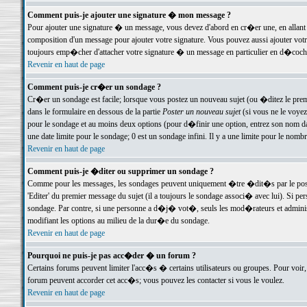
Comment puis-je ajouter une signature � mon message ?
Pour ajouter une signature � un message, vous devez d'abord en cr�er une, en allant
composition d'un message pour ajouter votre signature. Vous pouvez aussi ajouter vot
toujours emp�cher d'attacher votre signature � un message en particulier en d�cochan
Revenir en haut de page
Comment puis-je cr�er un sondage ?
Cr�er un sondage est facile; lorsque vous postez un nouveau sujet (ou �ditez le premie
dans le formulaire en dessous de la partie
Poster un nouveau sujet
(si vous ne le voyez
pour le sondage et au moins deux options (pour d�finir une option, entrez son nom d
une date limite pour le sondage; 0 est un sondage infini. Il y a une limite pour le nomb
Revenir en haut de page
Comment puis-je �diter ou supprimer un sondage ?
Comme pour les messages, les sondages peuvent uniquement �tre �dit�s par le poste
'Editer' du premier message du sujet (il a toujours le sondage associ� avec lui). Si 
sondage. Par contre, si une personne a d�j� vot�, seuls les mod�rateurs et administ
modifiant les options au milieu de la dur�e du sondage.
Revenir en haut de page
Pourquoi ne puis-je pas acc�der � un forum ?
Certains forums peuvent limiter l'acc�s � certains utilisateurs ou groupes. Pour voir, 
forum peuvent accorder cet acc�s; vous pouvez les contacter si vous le voulez.
Revenir en haut de page