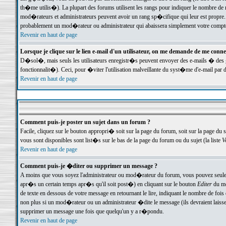
th�me utilis�). La plupart des forums utilisent les rangs pour indiquer le nombre de m
mod�rateurs et administrateurs peuvent avoir un rang sp�cifique qui leur est propre. 
probablement un mod�rateur ou administrateur qui abaissera simplement votre compte
Revenir en haut de page
Lorsque je clique sur le lien e-mail d'un utilisateur, on me demande de me conne
D�sol�, mais seuls les utilisateurs enregistr�s peuvent envoyer des e-mails � des ge
fonctionnalit�). Ceci, pour �viter l'utilisation malveillante du syst�me d'e-mail par 
Revenir en haut de page
Comment puis-je poster un sujet dans un forum ?
Facile, cliquez sur le bouton appropri� soit sur la page du forum, soit sur la page du 
vous sont disponibles sont list�s sur le bas de la page du forum ou du sujet (la liste
V
Revenir en haut de page
Comment puis-je �diter ou supprimer un message ?
A moins que vous soyez l'administrateur ou mod�rateur du forum, vous pouvez seul
apr�s un certain temps apr�s qu'il soit post�) en cliquant sur le bouton
Editer
du me
de texte en dessous de votre message en retournant le lire, indiquant le nombre de fo
non plus si un mod�rateur ou un administrateur �dite le message (ils devraient laisser
supprimer un message une fois que quelqu'un y a r�pondu.
Revenir en haut de page