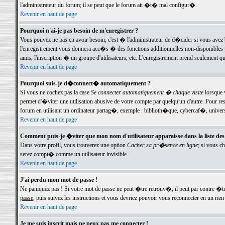
l'administrateur du forum; il se peut que le forum ait �t� mal configur�.
Revenir en haut de page
Pourquoi n'ai-je pas besoin de m'enregistrer ?
Vous pouvez ne pas en avoir besoin; c'est � l'administrateur de d�cider si vous avez 
l'enregistrement vous donnera acc�s � des fonctions additionnelles non-disponibles p
amis, l'inscription � un groupe d'utilisateurs, etc. L'enregistrement prend seulement q
Revenir en haut de page
Pourquoi suis-je d�connect� automatiquement ?
Si vous ne cochez pas la case
Se connecter automatiquement � chaque visite
lorsque 
permet d'�viter une utilisation abusive de votre compte par quelqu'un d'autre. Pour 
forum en utilisant un ordinateur partag�, exemple : biblioth�que, cybercaf�, univers
Revenir en haut de page
Comment puis-je �viter que mon nom d'utilisateur apparaisse dans la liste des u
Dans votre profil, vous trouverez une option
Cacher sa pr�sence en ligne
; si vous c
serez compt� comme un utilisateur invisible.
Revenir en haut de page
J'ai perdu mon mot de passe !
Ne paniquez pas ! Si votre mot de passe ne peut �tre retrouv�, il peut par contre �tre
passe
, puis suivez les instructions et vous devriez pouvoir vous reconnecter en un rien
Revenir en haut de page
Je me suis inscrit mais ne peux pas me connecter !