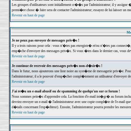
Les groupes d'utilisateurs sont initiallement cr��s par l'administrateur; il y assign
premi�re chose � faire sera de contacter l'administrateur; essayez de lui laisser un 
Revenir en haut de page
Me
Je ne peux pas envoyer de messages priv�s !
Il y a trois raisons pour cela : vous n'�tes pas enregistr� et/ou n'�tes pas connect�
emp�che d'envoyer des messages priv�s. Si vous �tes dans le dernier cas, vous devr
Revenir en haut de page
Je continue de recevoir des messages priv�s non-d�sir�s !
Dans le futur, nous ajouterons une liste noire au syst�me de messagerie priv�e. P
l'administrateur; il a le pouvoir d'emp�cher compl�tement un utilisateur d'envoyer 
Revenir en haut de page
J'ai re�u un e-mail abusif ou de spamming de quelqu'un sur ce forum !
Nous sommes pein�s d'apprendre cela. La fonction d'e-mail int�gr� au forum inclut d
devriez envoyer un e-mail � l'administrateur avec une copie compl�te de l'e-mail que v
d�tails concernant l'exp�diteur). Ensuite, l'administrateur pourra prendre les mesure
Revenir en haut de page