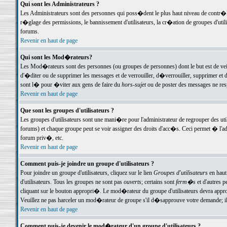
Qui sont les Administrateurs ?
Les Administrateurs sont des personnes qui poss�dent le plus haut niveau de contr�le 
r�glage des permissions, le bannissement d'utilisateurs, la cr�ation de groupes d'uti
forums.
Revenir en haut de page
Qui sont les Mod�rateurs?
Les Mod�rateurs sont des personnes (ou groupes de personnes) dont le but est de veil
d'�diter ou de supprimer les messages et de verrouiller, d�verrouiller, supprimer 
sont l� pour �viter aux gens de faire du
hors-sujet
ou de poster des messages ne res
Revenir en haut de page
Que sont les groupes d'utilisateurs ?
Les groupes d'utilisateurs sont une mani�re pour l'administrateur de regrouper des util
forums) et chaque groupe peut se voir assigner des droits d'acc�s. Ceci permet � 
forum priv�, etc.
Revenir en haut de page
Comment puis-je joindre un groupe d'utilisateurs ?
Pour joindre un groupe d'utilisateurs, cliquez sur le lien
Groupes d'utilisateurs
en haut
d'utilisateurs. Tous les groupes ne sont pas
ouverts
; certains sont
ferm�s
et d'autres p
cliquant sur le bouton appropri�. Le mod�rateur du groupe d'utilisateurs devra appro
Veuillez ne pas harceler un mod�rateur de groupe s'il d�sapprouve votre demande; il 
Revenir en haut de page
Comment puis-je devenir le mod�rateur d'un groupe d'utilisateurs ?