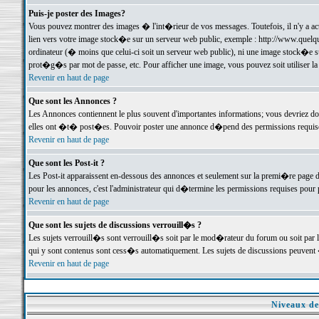
Puis-je poster des Images?
Vous pouvez montrer des images � l'int�rieur de vos messages. Toutefois, il n'y a 
lien vers votre image stock�e sur un serveur web public, exemple : http://www.quelq
ordinateur (� moins que celui-ci soit un serveur web public), ni une image stock�e su
prot�g�s par mot de passe, etc. Pour afficher une image, vous pouvez soit utiliser 
Revenir en haut de page
Que sont les Annonces ?
Les Annonces contiennent le plus souvent d'importantes informations; vous devriez d
elles ont �t� post�es. Pouvoir poster une annonce d�pend des permissions requises;
Revenir en haut de page
Que sont les Post-it ?
Les Post-it apparaissent en-dessous des annonces et seulement sur la premi�re page 
pour les annonces, c'est l'administrateur qui d�termine les permissions requises pour 
Revenir en haut de page
Que sont les sujets de discussions verrouill�s ?
Les sujets verrouill�s sont verrouill�s soit par le mod�rateur du forum ou soit par 
qui y sont contenus sont cess�s automatiquement. Les sujets de discussions peuvent 
Revenir en haut de page
Niveaux de