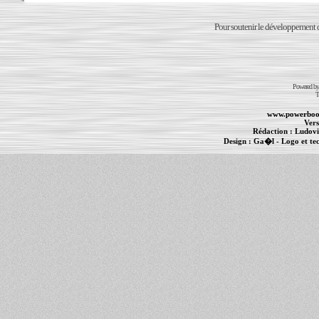
Pour soutenir le développement du
Powered b
T
www.powerboo
Vers
Rédaction :
Ludovi
Design :
Ga�l
- Logo et te
Informations :
PowerBook
-
MacBook Pro
-
i