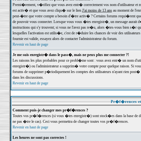
Premi�rement, v�rifiez que vous avez entr� correctement vos nom d'utilisateur et mo
est activ� et que vous avez cliqu� sur le lien
J'ai moins de 13 ans
au moment de l'enre
peut-�tre que votre compte a besoin d'�tre activ� ? Certains forums requi�rent que 
de pouvoir vous connecter. Lorsque vous vous �tes enregistr�, un message aurait d� v
instructions qui s'y trouvent; si vous ne l'avez pas re�u, alors �tes-vous bien s�r que
lesquelles l'activation est utilis�e, c'est de r�duire les chances de voir des utilis
fournie est valide, essayez alors de contacter l'administrateur du forum.
Revenir en haut de page
Je me suis enregistr� dans le pass�, mais ne peux plus me connecter ?!
Les raisons les plus probables pour ce probl�me sont : vous avez entr� un nom d'ut
enregistr�) ou l'administrateur a supprim� votre compte pour quelque raison. Si vous 
forums de supprimer p�riodiquement les comptes des utilisateurs n'ayant rien post� a
dans les discussions.
Revenir en haut de page
Pr�f�rences et
Comment puis-je changer mes pr�f�rences ?
Toutes vos pr�f�rences (si vous �tes enregistr�) sont stock�es dans la base de don
ne pas �tre le cas). Ceci vous permettra de changer toutes vos pr�f�rences.
Revenir en haut de page
Les heures ne sont pas correctes !