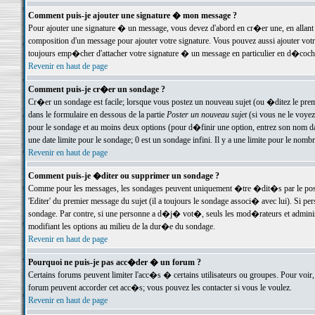
Comment puis-je ajouter une signature � mon message ?
Pour ajouter une signature � un message, vous devez d'abord en cr�er une, en allant
composition d'un message pour ajouter votre signature. Vous pouvez aussi ajouter vot
toujours emp�cher d'attacher votre signature � un message en particulier en d�cochan
Revenir en haut de page
Comment puis-je cr�er un sondage ?
Cr�er un sondage est facile; lorsque vous postez un nouveau sujet (ou �ditez le premie
dans le formulaire en dessous de la partie
Poster un nouveau sujet
(si vous ne le voyez
pour le sondage et au moins deux options (pour d�finir une option, entrez son nom d
une date limite pour le sondage; 0 est un sondage infini. Il y a une limite pour le nomb
Revenir en haut de page
Comment puis-je �diter ou supprimer un sondage ?
Comme pour les messages, les sondages peuvent uniquement �tre �dit�s par le poste
'Editer' du premier message du sujet (il a toujours le sondage associ� avec lui). Si 
sondage. Par contre, si une personne a d�j� vot�, seuls les mod�rateurs et administ
modifiant les options au milieu de la dur�e du sondage.
Revenir en haut de page
Pourquoi ne puis-je pas acc�der � un forum ?
Certains forums peuvent limiter l'acc�s � certains utilisateurs ou groupes. Pour voir, 
forum peuvent accorder cet acc�s; vous pouvez les contacter si vous le voulez.
Revenir en haut de page