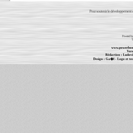
Pour soutenir le développement du
Powered b
T
www.powerboo
Vers
Rédaction :
Ludovi
Design :
Ga�l
- Logo et te
Informations :
PowerBook
-
MacBook Pro
-
i