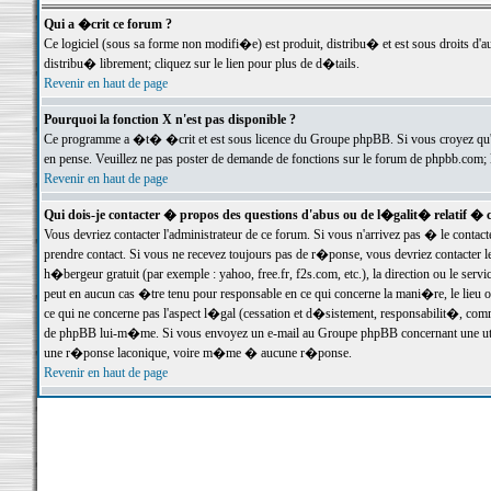
Qui a �crit ce forum ?
Ce logiciel (sous sa forme non modifi�e) est produit, distribu� et est sous droits d'a
distribu� librement; cliquez sur le lien pour plus de d�tails.
Revenir en haut de page
Pourquoi la fonction X n'est pas disponible ?
Ce programme a �t� �crit et est sous licence du Groupe phpBB. Si vous croyez qu'un
en pense. Veuillez ne pas poster de demande de fonctions sur le forum de phpbb.com; 
Revenir en haut de page
Qui dois-je contacter � propos des questions d'abus ou de l�galit� relatif � 
Vous devriez contacter l'administrateur de ce forum. Si vous n'arrivez pas � le conta
prendre contact. Si vous ne recevez toujours pas de r�ponse, vous devriez contacter 
h�bergeur gratuit (par exemple : yahoo, free.fr, f2s.com, etc.), la direction ou le se
peut en aucun cas �tre tenu pour responsable en ce qui concerne la mani�re, le lieu ou 
ce qui ne concerne pas l'aspect l�gal (cessation et d�sistement, responsabilit�, comm
de phpBB lui-m�me. Si vous envoyez un e-mail au Groupe phpBB concernant une utili
une r�ponse laconique, voire m�me � aucune r�ponse.
Revenir en haut de page