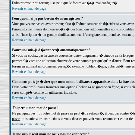
l'administrateur du forum; il se peut que le forum ait �t� mal configur�.
Revenir en haut de page
Pourquoi n'ai-je pas besoin de m'enregistrer ?
Vous pouvez ne pas en avoir besoin; c'est � l'administrateur de d�cider si vous avez 
l'enregistrement vous donnera acc�s � des fonctions additionnelles non-disponibles p
amis, l'inscription � un groupe d'utilisateurs, etc. L'enregistrement prend seulement q
Revenir en haut de page
Pourquoi suis-je d�connect� automatiquement ?
Si vous ne cochez pas la case
Se connecter automatiquement � chaque visite
lorsque 
permet d'�viter une utilisation abusive de votre compte par quelqu'un d'autre. Pour 
forum en utilisant un ordinateur partag�, exemple : biblioth�que, cybercaf�, univers
Revenir en haut de page
Comment puis-je �viter que mon nom d'utilisateur apparaisse dans la liste des u
Dans votre profil, vous trouverez une option
Cacher sa pr�sence en ligne
; si vous c
serez compt� comme un utilisateur invisible.
Revenir en haut de page
J'ai perdu mon mot de passe !
Ne paniquez pas ! Si votre mot de passe ne peut �tre retrouv�, il peut par contre �tre
passe
, puis suivez les instructions et vous devriez pouvoir vous reconnecter en un rien
Revenir en haut de page
Je me suis inscrit mais ne peux pas me connecter !