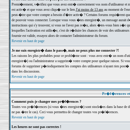
Premi�rement, v�rifiez que vous avez entr� correctement vos nom d'utilisateur et mo
est activ� et que vous avez cliqu� sur le lien
J'ai moins de 13 ans
au moment de l'enre
peut-�tre que votre compte a besoin d'�tre activ� ? Certains forums requi�rent que 
de pouvoir vous connecter. Lorsque vous vous �tes enregistr�, un message aurait d� v
instructions qui s'y trouvent; si vous ne l'avez pas re�u, alors �tes-vous bien s�r que
lesquelles l'activation est utilis�e, c'est de r�duire les chances de voir des utilis
fournie est valide, essayez alors de contacter l'administrateur du forum.
Revenir en haut de page
Je me suis enregistr� dans le pass�, mais ne peux plus me connecter ?!
Les raisons les plus probables pour ce probl�me sont : vous avez entr� un nom d'ut
enregistr�) ou l'administrateur a supprim� votre compte pour quelque raison. Si vous 
forums de supprimer p�riodiquement les comptes des utilisateurs n'ayant rien post� a
dans les discussions.
Revenir en haut de page
Pr�f�rences et
Comment puis-je changer mes pr�f�rences ?
Toutes vos pr�f�rences (si vous �tes enregistr�) sont stock�es dans la base de don
ne pas �tre le cas). Ceci vous permettra de changer toutes vos pr�f�rences.
Revenir en haut de page
Les heures ne sont pas correctes !