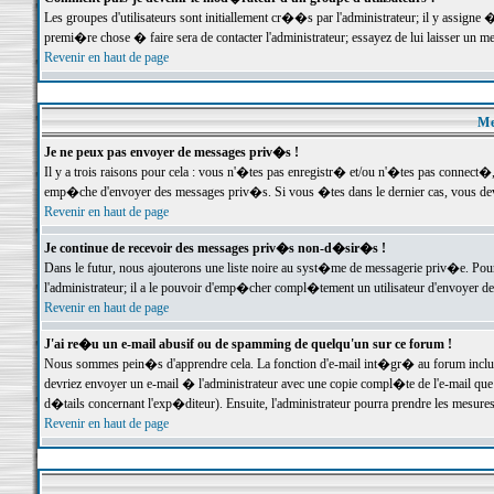
Les groupes d'utilisateurs sont initiallement cr��s par l'administrateur; il y assign
premi�re chose � faire sera de contacter l'administrateur; essayez de lui laisser un 
Revenir en haut de page
Me
Je ne peux pas envoyer de messages priv�s !
Il y a trois raisons pour cela : vous n'�tes pas enregistr� et/ou n'�tes pas connect�
emp�che d'envoyer des messages priv�s. Si vous �tes dans le dernier cas, vous devr
Revenir en haut de page
Je continue de recevoir des messages priv�s non-d�sir�s !
Dans le futur, nous ajouterons une liste noire au syst�me de messagerie priv�e. P
l'administrateur; il a le pouvoir d'emp�cher compl�tement un utilisateur d'envoyer 
Revenir en haut de page
J'ai re�u un e-mail abusif ou de spamming de quelqu'un sur ce forum !
Nous sommes pein�s d'apprendre cela. La fonction d'e-mail int�gr� au forum inclut d
devriez envoyer un e-mail � l'administrateur avec une copie compl�te de l'e-mail que v
d�tails concernant l'exp�diteur). Ensuite, l'administrateur pourra prendre les mesure
Revenir en haut de page