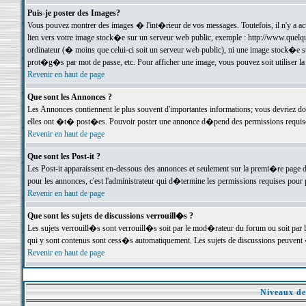
Puis-je poster des Images?
Vous pouvez montrer des images � l'int�rieur de vos messages. Toutefois, il n'y a 
lien vers votre image stock�e sur un serveur web public, exemple : http://www.quelq
ordinateur (� moins que celui-ci soit un serveur web public), ni une image stock�e su
prot�g�s par mot de passe, etc. Pour afficher une image, vous pouvez soit utiliser 
Revenir en haut de page
Que sont les Annonces ?
Les Annonces contiennent le plus souvent d'importantes informations; vous devriez d
elles ont �t� post�es. Pouvoir poster une annonce d�pend des permissions requises;
Revenir en haut de page
Que sont les Post-it ?
Les Post-it apparaissent en-dessous des annonces et seulement sur la premi�re page 
pour les annonces, c'est l'administrateur qui d�termine les permissions requises pour 
Revenir en haut de page
Que sont les sujets de discussions verrouill�s ?
Les sujets verrouill�s sont verrouill�s soit par le mod�rateur du forum ou soit par 
qui y sont contenus sont cess�s automatiquement. Les sujets de discussions peuvent 
Revenir en haut de page
Niveaux de