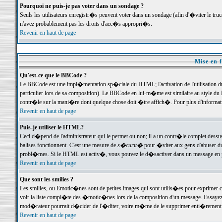
Pourquoi ne puis-je pas voter dans un sondage ?
Seuls les utilisateurs enregistr�s peuvent voter dans un sondage (afin d'�viter le tr
n'avez probablement pas les droits d'acc�s appropri�s.
Revenir en haut de page
Mise en f
Qu'est-ce que le BBCode ?
Le BBCode est une impl�mentation sp�ciale du HTML; l'activation de l'utilisation 
particulier lors de sa composition). Le BBCode en lui-m�me est similaire au style du H
contr�le sur la mani�re dont quelque chose doit �tre affich�. Pour plus d'information
Revenir en haut de page
Puis-je utiliser le HTML?
Ceci d�pend de l'administrateur qui le permet ou non; il a un contr�le complet dessu
balises fonctionnent. C'est une mesure de
s�curit�
pour �viter aux gens d'abuser du 
probl�mes. Si le HTML est activ�, vous pouvez le d�sactiver dans un message en par
Revenir en haut de page
Que sont les smilies ?
Les smilies, ou Emotic�nes sont de petites images qui sont utilis�es pour exprimer certa
voir la liste compl�te des �motic�nes lors de la composition d'un message. Essayez de 
mod�rateur pourrait d�cider de l'�diter, voire m�me de le supprimer enti�rement
Revenir en haut de page