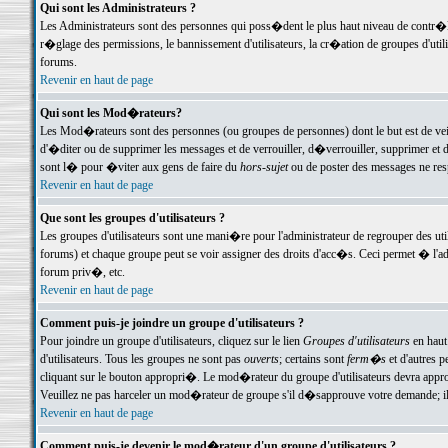
Qui sont les Administrateurs ?
Les Administrateurs sont des personnes qui poss�dent le plus haut niveau de contr�le 
r�glage des permissions, le bannissement d'utilisateurs, la cr�ation de groupes d'uti
forums.
Revenir en haut de page
Qui sont les Mod�rateurs?
Les Mod�rateurs sont des personnes (ou groupes de personnes) dont le but est de veil
d'�diter ou de supprimer les messages et de verrouiller, d�verrouiller, supprimer 
sont l� pour �viter aux gens de faire du
hors-sujet
ou de poster des messages ne res
Revenir en haut de page
Que sont les groupes d'utilisateurs ?
Les groupes d'utilisateurs sont une mani�re pour l'administrateur de regrouper des util
forums) et chaque groupe peut se voir assigner des droits d'acc�s. Ceci permet � 
forum priv�, etc.
Revenir en haut de page
Comment puis-je joindre un groupe d'utilisateurs ?
Pour joindre un groupe d'utilisateurs, cliquez sur le lien
Groupes d'utilisateurs
en haut
d'utilisateurs. Tous les groupes ne sont pas
ouverts
; certains sont
ferm�s
et d'autres p
cliquant sur le bouton appropri�. Le mod�rateur du groupe d'utilisateurs devra appro
Veuillez ne pas harceler un mod�rateur de groupe s'il d�sapprouve votre demande; il 
Revenir en haut de page
Comment puis-je devenir le mod�rateur d'un groupe d'utilisateurs ?