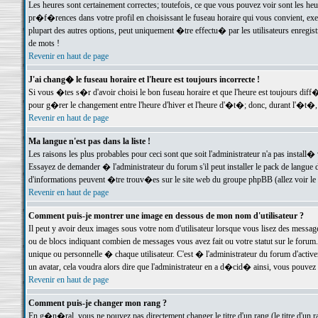
Les heures sont certainement correctes; toutefois, ce que vous pouvez voir sont les he
pr�f�rences dans votre profil en choisissant le fuseau horaire qui vous convient, exe
plupart des autres options, peut uniquement �tre effectu� par les utilisateurs enregis
de mots !
Revenir en haut de page
J'ai chang� le fuseau horaire et l'heure est toujours incorrecte !
Si vous �tes s�r d'avoir choisi le bon fuseau horaire et que l'heure est toujours d
pour g�rer le changement entre l'heure d'hiver et l'heure d'�t�; donc, durant l'�t�,
Revenir en haut de page
Ma langue n'est pas dans la liste !
Les raisons les plus probables pour ceci sont que soit l'administrateur n'a pas install�
Essayez de demander � l'administrateur du forum s'il peut installer le pack de langue d
d'informations peuvent �tre trouv�es sur le site web du groupe phpBB (allez voir le l
Revenir en haut de page
Comment puis-je montrer une image en dessous de mon nom d'utilisateur ?
Il peut y avoir deux images sous votre nom d'utilisateur lorsque vous lisez des mess
ou de blocs indiquant combien de messages vous avez fait ou votre statut sur le for
unique ou personnelle � chaque utilisateur. C'est � l'administrateur du forum d'activer
un avatar, cela voudra alors dire que l'administrateur en a d�cid� ainsi, vous pouvez
Revenir en haut de page
Comment puis-je changer mon rang ?
En g�n�ral, vous ne pouvez pas directement changer le titre d'un rang (le titre d'un ra