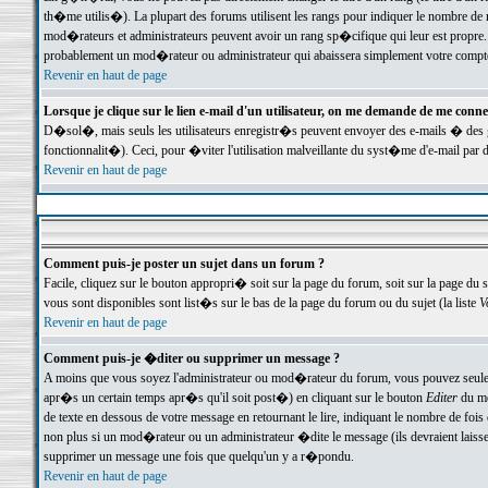
th�me utilis�). La plupart des forums utilisent les rangs pour indiquer le nombre de m
mod�rateurs et administrateurs peuvent avoir un rang sp�cifique qui leur est propre. 
probablement un mod�rateur ou administrateur qui abaissera simplement votre compte
Revenir en haut de page
Lorsque je clique sur le lien e-mail d'un utilisateur, on me demande de me conne
D�sol�, mais seuls les utilisateurs enregistr�s peuvent envoyer des e-mails � des ge
fonctionnalit�). Ceci, pour �viter l'utilisation malveillante du syst�me d'e-mail par 
Revenir en haut de page
Comment puis-je poster un sujet dans un forum ?
Facile, cliquez sur le bouton appropri� soit sur la page du forum, soit sur la page du 
vous sont disponibles sont list�s sur le bas de la page du forum ou du sujet (la liste
V
Revenir en haut de page
Comment puis-je �diter ou supprimer un message ?
A moins que vous soyez l'administrateur ou mod�rateur du forum, vous pouvez seul
apr�s un certain temps apr�s qu'il soit post�) en cliquant sur le bouton
Editer
du me
de texte en dessous de votre message en retournant le lire, indiquant le nombre de fo
non plus si un mod�rateur ou un administrateur �dite le message (ils devraient laisser
supprimer un message une fois que quelqu'un y a r�pondu.
Revenir en haut de page