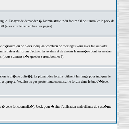
langue. Essayez de demander � l'administrateur du forum s'il peut installer le pack de
 (allez voir le lien en bas des pages).
e d'�toiles ou de blocs indiquant combien de messages vous avez fait ou votre
istrateur du forum d'activer les avatars et de choisir la mani�re dont les avatars
ons (nous sommes s�r qu'elles seront bonnes !).
elon le th�me utilis�). La plupart des forums utilisent les rangs pour indiquer le
est propre. Veuillez ne pas poster inutilement sur le forum dans le but d'�lever
v� cette fonctionnalit�). Ceci, pour �viter l'utilisation malveillante du syst�me