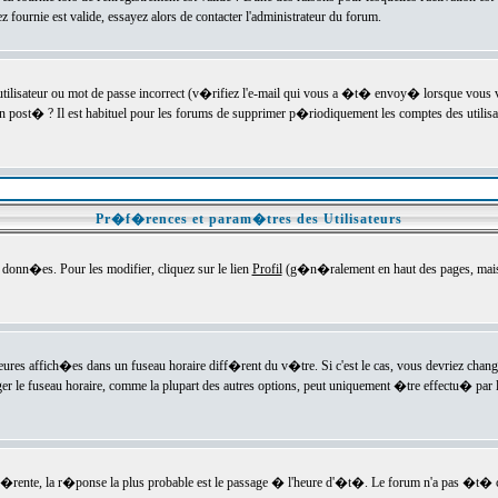
ournie est valide, essayez alors de contacter l'administrateur du forum.
utilisateur ou mot de passe incorrect (v�rifiez l'e-mail qui vous a �t� envoy� lorsque vous
en post� ? Il est habituel pour les forums de supprimer p�riodiquement les comptes des utilisa
Pr�f�rences et param�tres des Utilisateurs
onn�es. Pour les modifier, cliquez sur le lien
Profil
(g�n�ralement en haut des pages, mais c
heures affich�es dans un fuseau horaire diff�rent du v�tre. Si c'est le cas, vous devriez chan
er le fuseau horaire, comme la plupart des autres options, peut uniquement �tre effectu� par l
diff�rente, la r�ponse la plus probable est le passage � l'heure d'�t�. Le forum n'a pas �t�