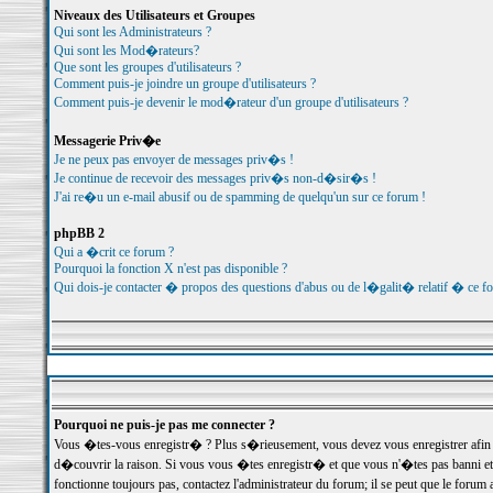
Niveaux des Utilisateurs et Groupes
Qui sont les Administrateurs ?
Qui sont les Mod�rateurs?
Que sont les groupes d'utilisateurs ?
Comment puis-je joindre un groupe d'utilisateurs ?
Comment puis-je devenir le mod�rateur d'un groupe d'utilisateurs ?
Messagerie Priv�e
Je ne peux pas envoyer de messages priv�s !
Je continue de recevoir des messages priv�s non-d�sir�s !
J'ai re�u un e-mail abusif ou de spamming de quelqu'un sur ce forum !
phpBB 2
Qui a �crit ce forum ?
Pourquoi la fonction X n'est pas disponible ?
Qui dois-je contacter � propos des questions d'abus ou de l�galit� relatif � ce f
Pourquoi ne puis-je pas me connecter ?
Vous �tes-vous enregistr� ? Plus s�rieusement, vous devez vous enregistrer afin d
d�couvrir la raison. Si vous vous �tes enregistr� et que vous n'�tes pas banni et
fonctionne toujours pas, contactez l'administrateur du forum; il se peut que le for