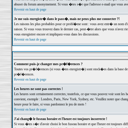
abuser du forum anonymement. Si vous �tes s�r que l'adresse e-mail que vous avez f
Revenir en haut de page
Je me suis enregistr� dans le pass�, mais ne peux plus me connecter ?!
Les raisons les plus probables pour ce probl�me sont : vous avez entr� un nom d'
raison. Si vous vous trouvez dans le dernier cas, peut-�tre alors que vous n'avez ri
vous enregistrer encore et impliquez-vous dans les discussions.
Revenir en haut de page
Comment puis-je changer mes pr�f�rences ?
Toutes vos pr�f�rences (si vous �tes enregistr�) sont stock�es dans la base de d
pr�f�rences.
Revenir en haut de page
Les heures ne sont pas correctes !
Les heures sont certainement correctes; toutefois, ce que vous pouvez voir sont les 
convient, exemple : Londres, Paris, New York, Sydney, etc. Veuillez noter que chang
heure pour le faire, si vous pardonnez le jeu de mots !
Revenir en haut de page
J'ai chang� le fuseau horaire et l'heure est toujours incorrecte !
Si vous �tes s�r d'avoir choisi le bon fuseau horaire et que l'heure est toujours 