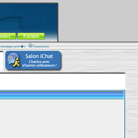
ssiers
À propos
s messages priv�s
Connexion