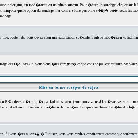
ur d'origine, un mod�rateur ou un administrateur. Pour �diter un sondage, cliquez sur le bou
r n'importe quelle option du sondage. Par contre, si une personne a d�j� vot�, seuls les mod
 sondage.
r, lire, poster, etc. vous devez avoir une autorisation sp�ciale. Seuls le mod�rateur et l'admin
trucage des r�sultats). Si vous vous �tes enregistr� et que vous ne pouvez toujours pas voter
Mise en forme et types de sujets
 du BBCode est d�termin�e par l'administrateur (vous pouvez aussi le d�sactiver sur un mess
< et >, et offrent un meilleur contr�le sur la mani�re dont quelque chose doit �tre affich�. Po
sus. Si vous �tes autoris� � l'utiliser, vous vous rendrez certainement compte que seulement 