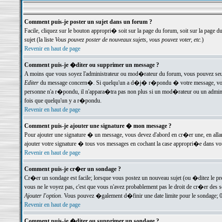
Comment puis-je poster un sujet dans un forum ?
Facile, cliquez sur le bouton appropri� soit sur la page du forum, soit sur la page d
sujet (la liste
Vous pouvez poster de nouveaux sujets, vous pouvez voter, etc.
)
Revenir en haut de page
Comment puis-je �diter ou supprimer un message ?
A moins que vous soyez l'administrateur ou mod�rateur du forum, vous pouvez seul
Editer
du message concern�. Si quelqu'un a d�j� r�pondu � votre message, vous trou
personne n'a r�pondu, il n'appara�tra pas non plus si un mod�rateur ou un administr
fois que quelqu'un y a r�pondu.
Revenir en haut de page
Comment puis-je ajouter une signature � mon message ?
Pour ajouter une signature � un message, vous devez d'abord en cr�er une, en alla
ajouter votre signature � tous vos messages en cochant la case appropri�e dans votr
Revenir en haut de page
Comment puis-je cr�er un sondage ?
Cr�er un sondage est facile; lorsque vous postez un nouveau sujet (ou �ditez le prem
vous ne le voyez pas, c'est que vous n'avez probablement pas le droit de cr�er des 
Ajouter l'option
. Vous pouvez �galement d�finir une date limite pour le sondage; 0 es
Revenir en haut de page
Comment puis-je �diter ou supprimer un sondage ?