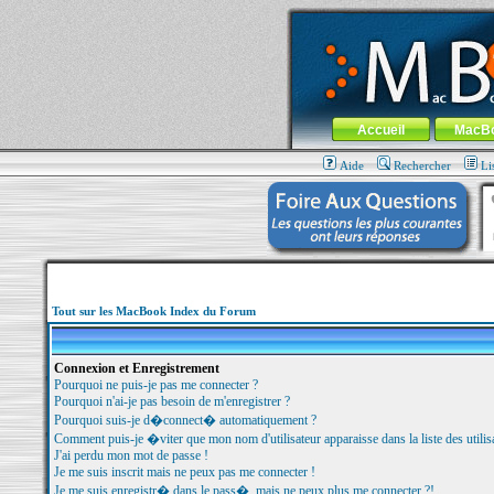
MacBook-fr.com : 100% Apple... 100% nom
Aller au contenu
-
Aller au menu 
Menu général
Accueil
MacB
Aide
Rechercher
Li
Tout sur les MacBook Index du Forum
Connexion et Enregistrement
Pourquoi ne puis-je pas me connecter ?
Pourquoi n'ai-je pas besoin de m'enregistrer ?
Pourquoi suis-je d�connect� automatiquement ?
Comment puis-je �viter que mon nom d'utilisateur apparaisse dans la liste des utilisa
J'ai perdu mon mot de passe !
Je me suis inscrit mais ne peux pas me connecter !
Je me suis enregistr� dans le pass�, mais ne peux plus me connecter ?!