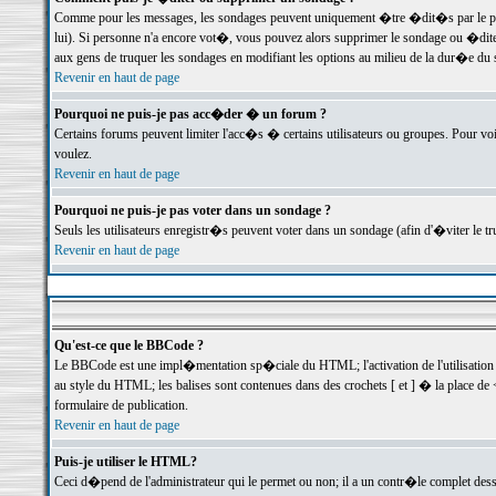
Comme pour les messages, les sondages peuvent uniquement �tre �dit�s par le poste
lui). Si personne n'a encore vot�, vous pouvez alors supprimer le sondage ou �dite
aux gens de truquer les sondages en modifiant les options au milieu de la dur�e du
Revenir en haut de page
Pourquoi ne puis-je pas acc�der � un forum ?
Certains forums peuvent limiter l'acc�s � certains utilisateurs ou groupes. Pour voi
voulez.
Revenir en haut de page
Pourquoi ne puis-je pas voter dans un sondage ?
Seuls les utilisateurs enregistr�s peuvent voter dans un sondage (afin d'�viter le 
Revenir en haut de page
Qu'est-ce que le BBCode ?
Le BBCode est une impl�mentation sp�ciale du HTML; l'activation de l'utilisation
au style du HTML; les balises sont contenues dans des crochets [ et ] � la place de 
formulaire de publication.
Revenir en haut de page
Puis-je utiliser le HTML?
Ceci d�pend de l'administrateur qui le permet ou non; il a un contr�le complet des