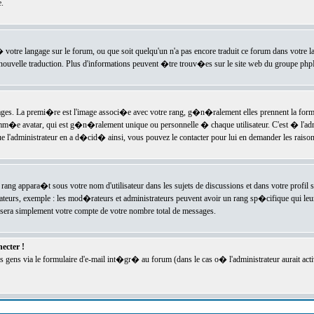
.
l� votre langage sur le forum, ou que soit quelqu'un n'a pas encore traduit ce forum dans votre 
e nouvelle traduction. Plus d'informations peuvent �tre trouv�es sur le site web du groupe phpBB
ssages. La premi�re est l'image associ�e avec votre rang, g�n�ralement elles prennent la form
omm�e avatar, qui est g�n�ralement unique ou personnelle � chaque utilisateur. C'est � l'admin
 que l'administrateur en a d�cid� ainsi, vous pouvez le contacter pour lui en demander les rais
rang appara�t sous votre nom d'utilisateur dans les sujets de discussions et dans votre profil s
teurs, exemple : les mod�rateurs et administrateurs peuvent avoir un rang sp�cifique qui leur 
sera simplement votre compte de votre nombre total de messages.
ecter !
gens via le formulaire d'e-mail int�gr� au forum (dans le cas o� l'administrateur aurait acti