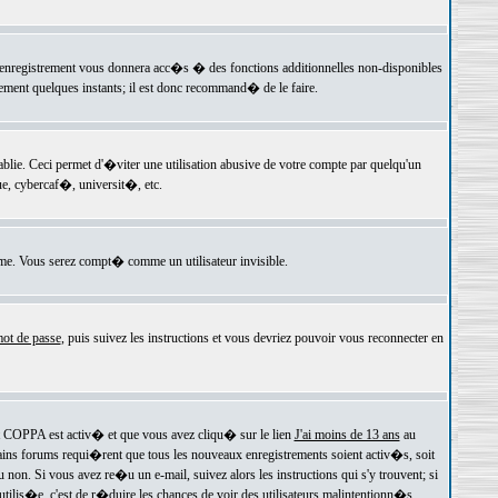
 l'enregistrement vous donnera acc�s � des fonctions additionnelles non-disponibles
lement quelques instants; il est donc recommand� de le faire.
e. Ceci permet d'�viter une utilisation abusive de votre compte par quelqu'un
e, cybercaf�, universit�, etc.
e. Vous serez compt� comme un utilisateur invisible.
ot de passe
, puis suivez les instructions et vous devriez pouvoir vous reconnecter en
rt COPPA est activ� et que vous avez cliqu� sur le lien
J'ai moins de 13 ans
au
tains forums requi�rent que tous les nouveaux enregistrements soient activ�s, soit
on. Si vous avez re�u un e-mail, suivez alors les instructions qui s'y trouvent; si
 utilis�e, c'est de r�duire les chances de voir des utilisateurs malintentionn�s