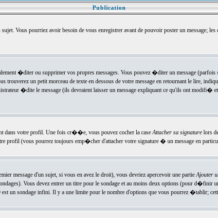
Publication
u sujet. Vous pourriez avoir besoin de vous enregistrer avant de pouvoir poster un message; les
ement �diter ou supprimer vos propres messages. Vous pouvez �diter un message (parfois se
verez un petit morceau de texte en dessous de votre message en retournant le lire, indiquan
ateur �dite le message (ils devraient laisser un message expliquant ce qu'ils ont modifi� et 
nt dans votre profil. Une fois cr��e, vous pouvez cocher la case
Attacher sa signature
lors d
e profil (vous pourrez toujours emp�cher d'attacher votre signature � un message en particuli
ier message d'un sujet, si vous en avez le droit), vous devriez apercevoir une partie
Ajouter 
sondages). Vous devez entrer un titre pour le sondage et au moins deux options (pour d�finir 
t un sondage infini. Il y a une limite pour le nombre d'options que vous pourrez �tablir; cette