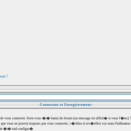
orum ?
Connexion et Enregistrement
e vous connecter. Avez-vous �t� banni du forum (un message est affich� si vous l'�tes) ? Si
 que vous ne pouvez toujours pas vous connecter, v�rifiez et rev�rifiez vos nom d'utilisateu
um ait �t� mal configur�.