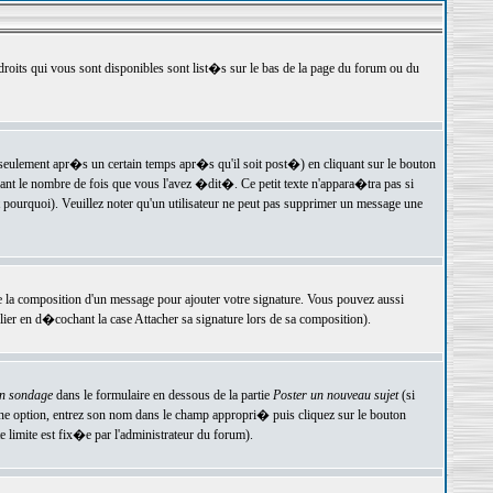
 droits qui vous sont disponibles sont list�s sur le bas de la page du forum ou du
ulement apr�s un certain temps apr�s qu'il soit post�) en cliquant sur le bouton
t le nombre de fois que vous l'avez �dit�. Ce petit texte n'appara�tra pas si
pourquoi). Veuillez noter qu'un utilisateur ne peut pas supprimer un message une
e la composition d'un message pour ajouter votre signature. Vous pouvez aussi
er en d�cochant la case Attacher sa signature lors de sa composition).
un sondage
dans le formulaire en dessous de la partie
Poster un nouveau sujet
(si
une option, entrez son nom dans le champ appropri� puis cliquez sur le bouton
 limite est fix�e par l'administrateur du forum).