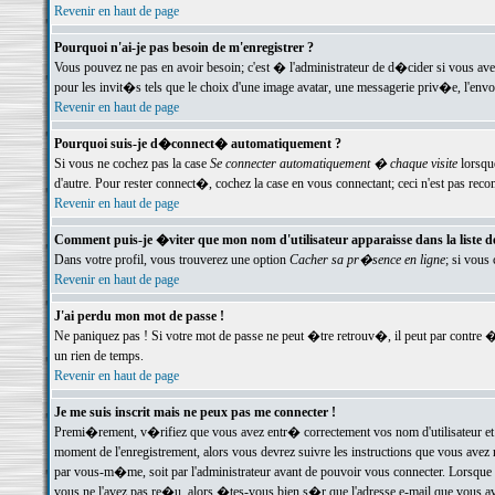
Revenir en haut de page
Pourquoi n'ai-je pas besoin de m'enregistrer ?
Vous pouvez ne pas en avoir besoin; c'est � l'administrateur de d�cider si vous av
pour les invit�s tels que le choix d'une image avatar, une messagerie priv�e, l'envo
Revenir en haut de page
Pourquoi suis-je d�connect� automatiquement ?
Si vous ne cochez pas la case
Se connecter automatiquement � chaque visite
lorsqu
d'autre. Pour rester connect�, cochez la case en vous connectant; ceci n'est pas r
Revenir en haut de page
Comment puis-je �viter que mon nom d'utilisateur apparaisse dans la liste des
Dans votre profil, vous trouverez une option
Cacher sa pr�sence en ligne
; si vous
Revenir en haut de page
J'ai perdu mon mot de passe !
Ne paniquez pas ! Si votre mot de passe ne peut �tre retrouv�, il peut par contre �t
un rien de temps.
Revenir en haut de page
Je me suis inscrit mais ne peux pas me connecter !
Premi�rement, v�rifiez que vous avez entr� correctement vos nom d'utilisateur et 
moment de l'enregistrement, alors vous devrez suivre les instructions que vous avez
par vous-m�me, soit par l'administrateur avant de pouvoir vous connecter. Lorsque v
vous ne l'avez pas re�u, alors �tes-vous bien s�r que l'adresse e-mail que vous avez 