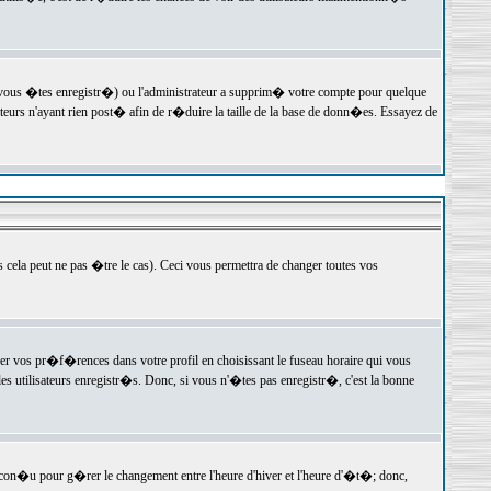
 vous �tes enregistr�) ou l'administrateur a supprim� votre compte pour quelque
teurs n'ayant rien post� afin de r�duire la taille de la base de donn�es. Essayez de
ela peut ne pas �tre le cas). Ceci vous permettra de changer toutes vos
ger vos pr�f�rences dans votre profil en choisissant le fuseau horaire qui vous
es utilisateurs enregistr�s. Donc, si vous n'�tes pas enregistr�, c'est la bonne
 con�u pour g�rer le changement entre l'heure d'hiver et l'heure d'�t�; donc,