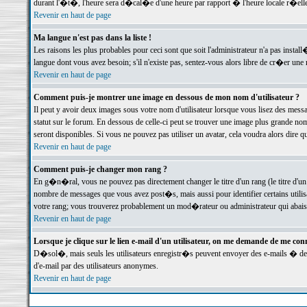
durant l'�t�, l'heure sera d�cal�e d'une heure par rapport � l'heure locale r�elle
Revenir en haut de page
Ma langue n'est pas dans la liste !
Les raisons les plus probables pour ceci sont que soit l'administrateur n'a pas instal
langue dont vous avez besoin; s'il n'existe pas, sentez-vous alors libre de cr�er un
Revenir en haut de page
Comment puis-je montrer une image en dessous de mon nom d'utilisateur ?
Il peut y avoir deux images sous votre nom d'utilisateur lorsque vous lisez des me
statut sur le forum. En dessous de celle-ci peut se trouver une image plus grande n
seront disponibles. Si vous ne pouvez pas utiliser un avatar, cela voudra alors dire
Revenir en haut de page
Comment puis-je changer mon rang ?
En g�n�ral, vous ne pouvez pas directement changer le titre d'un rang (le titre d'un 
nombre de messages que vous avez post�s, mais aussi pour identifier certains utilisa
votre rang; vous trouverez probablement un mod�rateur ou administrateur qui abais
Revenir en haut de page
Lorsque je clique sur le lien e-mail d'un utilisateur, on me demande de me conn
D�sol�, mais seuls les utilisateurs enregistr�s peuvent envoyer des e-mails � des 
d'e-mail par des utilisateurs anonymes.
Revenir en haut de page