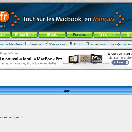
ade !
général
-
Aller au menu de la rubrique
ook
PowerBook
iBook
Forums
Annonces
Do
ste des Membres
Groupes
S'enregistrer
Profil
Se connecter pour v�rifier se
Aide
teurs en ligne ?