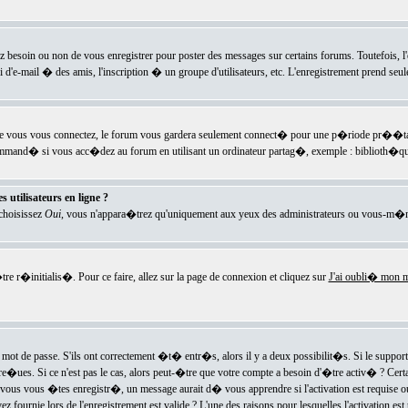
ez besoin ou non de vous enregistrer pour poster des messages sur certains forums. Toutefois,
i d'e-mail � des amis, l'inscription � un groupe d'utilisateurs, etc. L'enregistrement prend seu
e vous vous connectez, le forum vous gardera seulement connect� pour une p�riode pr��tabli
ecommand� si vous acc�dez au forum en utilisant un ordinateur partag�, exemple : biblioth�qu
 utilisateurs en ligne ?
 choisissez
Oui
, vous n'appara�trez qu'uniquement aux yeux des administrateurs ou vous-m�m
re r�initialis�. Pour ce faire, allez sur la page de connexion et cliquez sur
J'ai oubli� mon m
mot de passe. S'ils ont correctement �t� entr�s, alors il y a deux possibilit�s. Si le suppo
 re�ues. Si ce n'est pas le cas, alors peut-�tre que votre compte a besoin d'�tre activ� ? Cer
ous vous �tes enregistr�, un message aurait d� vous apprendre si l'activation est requise ou n
fournie lors de l'enregistrement est valide ? L'une des raisons pour lesquelles l'activation est