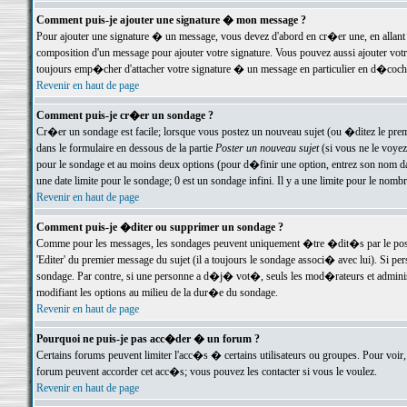
Comment puis-je ajouter une signature � mon message ?
Pour ajouter une signature � un message, vous devez d'abord en cr�er une, en allant
composition d'un message pour ajouter votre signature. Vous pouvez aussi ajouter vot
toujours emp�cher d'attacher votre signature � un message en particulier en d�cochan
Revenir en haut de page
Comment puis-je cr�er un sondage ?
Cr�er un sondage est facile; lorsque vous postez un nouveau sujet (ou �ditez le premie
dans le formulaire en dessous de la partie
Poster un nouveau sujet
(si vous ne le voyez
pour le sondage et au moins deux options (pour d�finir une option, entrez son nom d
une date limite pour le sondage; 0 est un sondage infini. Il y a une limite pour le nomb
Revenir en haut de page
Comment puis-je �diter ou supprimer un sondage ?
Comme pour les messages, les sondages peuvent uniquement �tre �dit�s par le poste
'Editer' du premier message du sujet (il a toujours le sondage associ� avec lui). Si 
sondage. Par contre, si une personne a d�j� vot�, seuls les mod�rateurs et administ
modifiant les options au milieu de la dur�e du sondage.
Revenir en haut de page
Pourquoi ne puis-je pas acc�der � un forum ?
Certains forums peuvent limiter l'acc�s � certains utilisateurs ou groupes. Pour voir, 
forum peuvent accorder cet acc�s; vous pouvez les contacter si vous le voulez.
Revenir en haut de page