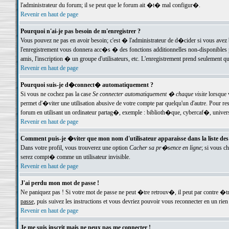
l'administrateur du forum; il se peut que le forum ait �t� mal configur�.
Revenir en haut de page
Pourquoi n'ai-je pas besoin de m'enregistrer ?
Vous pouvez ne pas en avoir besoin; c'est � l'administrateur de d�cider si vous avez 
l'enregistrement vous donnera acc�s � des fonctions additionnelles non-disponibles p
amis, l'inscription � un groupe d'utilisateurs, etc. L'enregistrement prend seulement q
Revenir en haut de page
Pourquoi suis-je d�connect� automatiquement ?
Si vous ne cochez pas la case
Se connecter automatiquement � chaque visite
lorsque 
permet d'�viter une utilisation abusive de votre compte par quelqu'un d'autre. Pour 
forum en utilisant un ordinateur partag�, exemple : biblioth�que, cybercaf�, univers
Revenir en haut de page
Comment puis-je �viter que mon nom d'utilisateur apparaisse dans la liste des u
Dans votre profil, vous trouverez une option
Cacher sa pr�sence en ligne
; si vous c
serez compt� comme un utilisateur invisible.
Revenir en haut de page
J'ai perdu mon mot de passe !
Ne paniquez pas ! Si votre mot de passe ne peut �tre retrouv�, il peut par contre �tre
passe
, puis suivez les instructions et vous devriez pouvoir vous reconnecter en un rien
Revenir en haut de page
Je me suis inscrit mais ne peux pas me connecter !