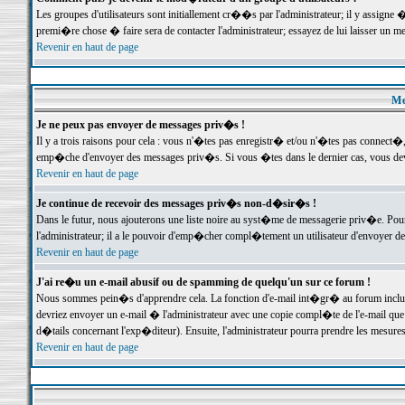
Les groupes d'utilisateurs sont initiallement cr��s par l'administrateur; il y assign
premi�re chose � faire sera de contacter l'administrateur; essayez de lui laisser un 
Revenir en haut de page
Me
Je ne peux pas envoyer de messages priv�s !
Il y a trois raisons pour cela : vous n'�tes pas enregistr� et/ou n'�tes pas connect�
emp�che d'envoyer des messages priv�s. Si vous �tes dans le dernier cas, vous devr
Revenir en haut de page
Je continue de recevoir des messages priv�s non-d�sir�s !
Dans le futur, nous ajouterons une liste noire au syst�me de messagerie priv�e. P
l'administrateur; il a le pouvoir d'emp�cher compl�tement un utilisateur d'envoyer 
Revenir en haut de page
J'ai re�u un e-mail abusif ou de spamming de quelqu'un sur ce forum !
Nous sommes pein�s d'apprendre cela. La fonction d'e-mail int�gr� au forum inclut d
devriez envoyer un e-mail � l'administrateur avec une copie compl�te de l'e-mail que v
d�tails concernant l'exp�diteur). Ensuite, l'administrateur pourra prendre les mesure
Revenir en haut de page