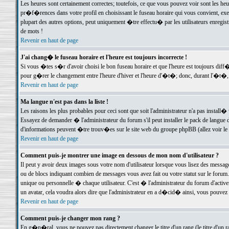
Les heures sont certainement correctes; toutefois, ce que vous pouvez voir sont les he
pr�f�rences dans votre profil en choisissant le fuseau horaire qui vous convient, exe
plupart des autres options, peut uniquement �tre effectu� par les utilisateurs enregis
de mots !
Revenir en haut de page
J'ai chang� le fuseau horaire et l'heure est toujours incorrecte !
Si vous �tes s�r d'avoir choisi le bon fuseau horaire et que l'heure est toujours d
pour g�rer le changement entre l'heure d'hiver et l'heure d'�t�; donc, durant l'�t�,
Revenir en haut de page
Ma langue n'est pas dans la liste !
Les raisons les plus probables pour ceci sont que soit l'administrateur n'a pas install�
Essayez de demander � l'administrateur du forum s'il peut installer le pack de langue d
d'informations peuvent �tre trouv�es sur le site web du groupe phpBB (allez voir le l
Revenir en haut de page
Comment puis-je montrer une image en dessous de mon nom d'utilisateur ?
Il peut y avoir deux images sous votre nom d'utilisateur lorsque vous lisez des mess
ou de blocs indiquant combien de messages vous avez fait ou votre statut sur le for
unique ou personnelle � chaque utilisateur. C'est � l'administrateur du forum d'activer
un avatar, cela voudra alors dire que l'administrateur en a d�cid� ainsi, vous pouvez
Revenir en haut de page
Comment puis-je changer mon rang ?
En g�n�ral, vous ne pouvez pas directement changer le titre d'un rang (le titre d'un ra