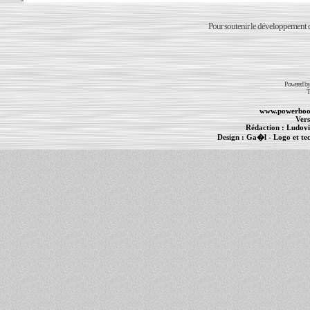
Pour soutenir le développement du
Powered b
T
www.powerboo
Vers
Rédaction :
Ludovi
Design :
Ga�l
- Logo et te
Informations :
PowerBook
-
MacBook Pro
-
i