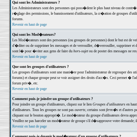
Qui sont les Administrateurs ?
Les Administrateurs sont des personnes qui poss�dent le plus haut niveau de contr�le 
r�glage des permissions, le bannissement d'utilisateurs, la cr�ation de groupes d'uti
forums.
Revenir en haut de page
Qui sont les Mod�rateurs?
Les Mod�rateurs sont des personnes (ou groupes de personnes) dont le but est de veil
d'�diter ou de supprimer les messages et de verrouiller, d�verrouiller, supprimer 
sont l� pour �viter aux gens de faire du
hors-sujet
ou de poster des messages ne res
Revenir en haut de page
Que sont les groupes d'utilisateurs ?
Les groupes d'utilisateurs sont une mani�re pour l'administrateur de regrouper des util
forums) et chaque groupe peut se voir assigner des droits d'acc�s. Ceci permet � 
forum priv�, etc.
Revenir en haut de page
Comment puis-je joindre un groupe d'utilisateurs ?
Pour joindre un groupe d'utilisateurs, cliquez sur le lien
Groupes d'utilisateurs
en haut
d'utilisateurs. Tous les groupes ne sont pas
ouverts
; certains sont
ferm�s
et d'autres p
cliquant sur le bouton appropri�. Le mod�rateur du groupe d'utilisateurs devra appro
Veuillez ne pas harceler un mod�rateur de groupe s'il d�sapprouve votre demande; il 
Revenir en haut de page
Comment puis-je devenir le mod�rateur d'un groupe d'utilisateurs ?