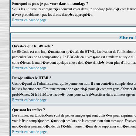
Pourquoi ne puis-je pas voter dans un sondage ?
Seuls les utilisateurs enregistr�s peuvent voter dans un sondage (afin d'�viter le tr
n'avez probablement pas les droits d'acc�s appropri�s.
Revenir en haut de page
Mise en f
Qu'est-ce que le BBCode ?
Le BBCode est une impl�mentation sp�ciale du HTML; l'activation de l'utilisation 
particulier lors de sa composition). Le BBCode en lui-m�me est similaire au style du H
contr�le sur la mani�re dont quelque chose doit �tre affich�. Pour plus d'information
Revenir en haut de page
Puis-je utiliser le HTML?
Ceci d�pend de l'administrateur qui le permet ou non; il a un contr�le complet dessu
balises fonctionnent. C'est une mesure de
s�curit�
pour �viter aux gens d'abuser du 
probl�mes. Si le HTML est activ�, vous pouvez le d�sactiver dans un message en par
Revenir en haut de page
Que sont les smilies ?
Les smilies, ou Emotic�nes sont de petites images qui sont utilis�es pour exprimer certa
voir la liste compl�te des �motic�nes lors de la composition d'un message. Essayez de 
mod�rateur pourrait d�cider de l'�diter, voire m�me de le supprimer enti�rement
Revenir en haut de page