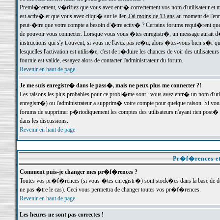
Premi�rement, v�rifiez que vous avez entr� correctement vos nom d'utilisateur et mo
est activ� et que vous avez cliqu� sur le lien
J'ai moins de 13 ans
au moment de l'enre
peut-�tre que votre compte a besoin d'�tre activ� ? Certains forums requi�rent que 
de pouvoir vous connecter. Lorsque vous vous �tes enregistr�, un message aurait d� v
instructions qui s'y trouvent; si vous ne l'avez pas re�u, alors �tes-vous bien s�r que
lesquelles l'activation est utilis�e, c'est de r�duire les chances de voir des utilis
fournie est valide, essayez alors de contacter l'administrateur du forum.
Revenir en haut de page
Je me suis enregistr� dans le pass�, mais ne peux plus me connecter ?!
Les raisons les plus probables pour ce probl�me sont : vous avez entr� un nom d'ut
enregistr�) ou l'administrateur a supprim� votre compte pour quelque raison. Si vous 
forums de supprimer p�riodiquement les comptes des utilisateurs n'ayant rien post� a
dans les discussions.
Revenir en haut de page
Pr�f�rences et
Comment puis-je changer mes pr�f�rences ?
Toutes vos pr�f�rences (si vous �tes enregistr�) sont stock�es dans la base de don
ne pas �tre le cas). Ceci vous permettra de changer toutes vos pr�f�rences.
Revenir en haut de page
Les heures ne sont pas correctes !