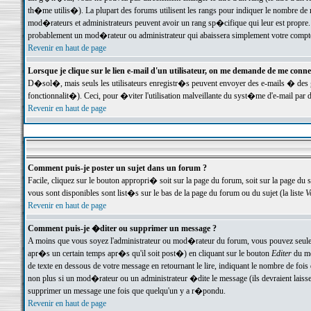
th�me utilis�). La plupart des forums utilisent les rangs pour indiquer le nombre de m
mod�rateurs et administrateurs peuvent avoir un rang sp�cifique qui leur est propre. 
probablement un mod�rateur ou administrateur qui abaissera simplement votre compte
Revenir en haut de page
Lorsque je clique sur le lien e-mail d'un utilisateur, on me demande de me conne
D�sol�, mais seuls les utilisateurs enregistr�s peuvent envoyer des e-mails � des ge
fonctionnalit�). Ceci, pour �viter l'utilisation malveillante du syst�me d'e-mail par 
Revenir en haut de page
Comment puis-je poster un sujet dans un forum ?
Facile, cliquez sur le bouton appropri� soit sur la page du forum, soit sur la page du 
vous sont disponibles sont list�s sur le bas de la page du forum ou du sujet (la liste
V
Revenir en haut de page
Comment puis-je �diter ou supprimer un message ?
A moins que vous soyez l'administrateur ou mod�rateur du forum, vous pouvez seul
apr�s un certain temps apr�s qu'il soit post�) en cliquant sur le bouton
Editer
du me
de texte en dessous de votre message en retournant le lire, indiquant le nombre de fo
non plus si un mod�rateur ou un administrateur �dite le message (ils devraient laisser
supprimer un message une fois que quelqu'un y a r�pondu.
Revenir en haut de page