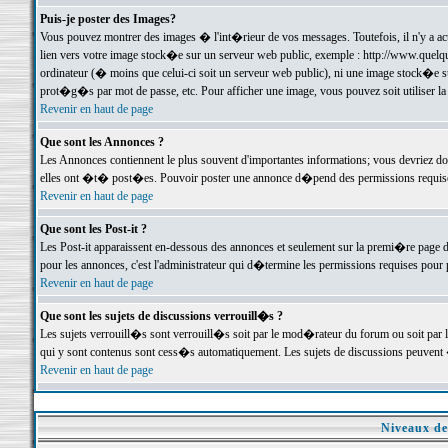
Puis-je poster des Images?
Vous pouvez montrer des images � l'int�rieur de vos messages. Toutefois, il n'y a 
lien vers votre image stock�e sur un serveur web public, exemple : http://www.quelq
ordinateur (� moins que celui-ci soit un serveur web public), ni une image stock�e su
prot�g�s par mot de passe, etc. Pour afficher une image, vous pouvez soit utiliser 
Revenir en haut de page
Que sont les Annonces ?
Les Annonces contiennent le plus souvent d'importantes informations; vous devriez d
elles ont �t� post�es. Pouvoir poster une annonce d�pend des permissions requises;
Revenir en haut de page
Que sont les Post-it ?
Les Post-it apparaissent en-dessous des annonces et seulement sur la premi�re page 
pour les annonces, c'est l'administrateur qui d�termine les permissions requises pour 
Revenir en haut de page
Que sont les sujets de discussions verrouill�s ?
Les sujets verrouill�s sont verrouill�s soit par le mod�rateur du forum ou soit par 
qui y sont contenus sont cess�s automatiquement. Les sujets de discussions peuvent 
Revenir en haut de page
Niveaux de