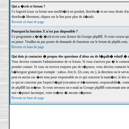
Qui a �crit ce forum ?
Ce logiciel (sous sa forme non modifi�e) est produit, distribu� et est sous droits d'a
distribu� librement; cliquez sur le lien pour plus de d�tails.
Revenir en haut de page
Pourquoi la fonction X n'est pas disponible ?
Ce programme a �t� �crit et est sous licence du Groupe phpBB. Si vous croyez qu'un
en pense. Veuillez ne pas poster de demande de fonctions sur le forum de phpbb.com; 
Revenir en haut de page
Qui dois-je contacter � propos des questions d'abus ou de l�galit� relatif � 
Vous devriez contacter l'administrateur de ce forum. Si vous n'arrivez pas � le conta
prendre contact. Si vous ne recevez toujours pas de r�ponse, vous devriez contacter 
h�bergeur gratuit (par exemple : yahoo, free.fr, f2s.com, etc.), la direction ou le se
peut en aucun cas �tre tenu pour responsable en ce qui concerne la mani�re, le lieu ou 
ce qui ne concerne pas l'aspect l�gal (cessation et d�sistement, responsabilit�, comm
de phpBB lui-m�me. Si vous envoyez un e-mail au Groupe phpBB concernant une utili
une r�ponse laconique, voire m�me � aucune r�ponse.
Revenir en haut de page