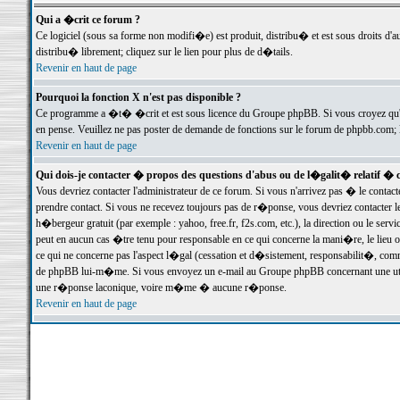
Qui a �crit ce forum ?
Ce logiciel (sous sa forme non modifi�e) est produit, distribu� et est sous droits d'a
distribu� librement; cliquez sur le lien pour plus de d�tails.
Revenir en haut de page
Pourquoi la fonction X n'est pas disponible ?
Ce programme a �t� �crit et est sous licence du Groupe phpBB. Si vous croyez qu'un
en pense. Veuillez ne pas poster de demande de fonctions sur le forum de phpbb.com; 
Revenir en haut de page
Qui dois-je contacter � propos des questions d'abus ou de l�galit� relatif � 
Vous devriez contacter l'administrateur de ce forum. Si vous n'arrivez pas � le conta
prendre contact. Si vous ne recevez toujours pas de r�ponse, vous devriez contacter 
h�bergeur gratuit (par exemple : yahoo, free.fr, f2s.com, etc.), la direction ou le se
peut en aucun cas �tre tenu pour responsable en ce qui concerne la mani�re, le lieu ou 
ce qui ne concerne pas l'aspect l�gal (cessation et d�sistement, responsabilit�, comm
de phpBB lui-m�me. Si vous envoyez un e-mail au Groupe phpBB concernant une utili
une r�ponse laconique, voire m�me � aucune r�ponse.
Revenir en haut de page