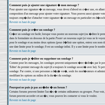
Comment puis-je ajouter une signature � mon message ?
Pour ajouter une signature � un message, vous devez d'abord en cr�er une, en allant
composition d'un message pour ajouter votre signature. Vous pouvez aussi ajouter vot
toujours emp�cher d'attacher votre signature � un message en particulier en d�cochan
Revenir en haut de page
Comment puis-je cr�er un sondage ?
Cr�er un sondage est facile; lorsque vous postez un nouveau sujet (ou �ditez le premie
dans le formulaire en dessous de la partie
Poster un nouveau sujet
(si vous ne le voyez
pour le sondage et au moins deux options (pour d�finir une option, entrez son nom d
une date limite pour le sondage; 0 est un sondage infini. Il y a une limite pour le nomb
Revenir en haut de page
Comment puis-je �diter ou supprimer un sondage ?
Comme pour les messages, les sondages peuvent uniquement �tre �dit�s par le poste
'Editer' du premier message du sujet (il a toujours le sondage associ� avec lui). Si 
sondage. Par contre, si une personne a d�j� vot�, seuls les mod�rateurs et administ
modifiant les options au milieu de la dur�e du sondage.
Revenir en haut de page
Pourquoi ne puis-je pas acc�der � un forum ?
Certains forums peuvent limiter l'acc�s � certains utilisateurs ou groupes. Pour voir, 
forum peuvent accorder cet acc�s; vous pouvez les contacter si vous le voulez.
Revenir en haut de page