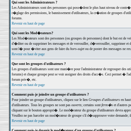
Qui sont les Administrateurs ?
Les Administrateurs sont des personnes qui poss�dent le plus haut niveau de contr�le 
r�glage des permissions, le bannissement d'utilisateurs, la cr�ation de groupes d'uti
forums.
Revenir en haut de page
Qui sont les Mod�rateurs?
Les Mod�rateurs sont des personnes (ou groupes de personnes) dont le but est de veil
d'�diter ou de supprimer les messages et de verrouiller, d�verrouiller, supprimer 
sont l� pour �viter aux gens de faire du
hors-sujet
ou de poster des messages ne res
Revenir en haut de page
Que sont les groupes d'utilisateurs ?
Les groupes d'utilisateurs sont une mani�re pour l'administrateur de regrouper des util
forums) et chaque groupe peut se voir assigner des droits d'acc�s. Ceci permet � 
forum priv�, etc.
Revenir en haut de page
Comment puis-je joindre un groupe d'utilisateurs ?
Pour joindre un groupe d'utilisateurs, cliquez sur le lien
Groupes d'utilisateurs
en haut
d'utilisateurs. Tous les groupes ne sont pas
ouverts
; certains sont
ferm�s
et d'autres p
cliquant sur le bouton appropri�. Le mod�rateur du groupe d'utilisateurs devra appro
Veuillez ne pas harceler un mod�rateur de groupe s'il d�sapprouve votre demande; il 
Revenir en haut de page
Comment puis-je devenir le mod�rateur d'un groupe d'utilisateurs ?