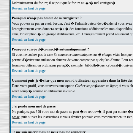
l'administrateur du forum; il se peut que le forum ait �t� mal configur�.
Revenir en haut de page
Pourquoi n'ai-je pas besoin de m'enregistrer ?
Vous pouvez ne pas en avoir besoin; c'est � l'administrateur de d�cider si vous avez 
l'enregistrement vous donnera acc�s � des fonctions additionnelles non-disponibles p
amis, l'inscription � un groupe d'utilisateurs, etc. L'enregistrement prend seulement q
Revenir en haut de page
Pourquoi suis-je d�connect� automatiquement ?
Si vous ne cochez pas la case
Se connecter automatiquement � chaque visite
lorsque 
permet d'�viter une utilisation abusive de votre compte par quelqu'un d'autre. Pour 
forum en utilisant un ordinateur partag�, exemple : biblioth�que, cybercaf�, univers
Revenir en haut de page
Comment puis-je �viter que mon nom d'utilisateur apparaisse dans la liste des u
Dans votre profil, vous trouverez une option
Cacher sa pr�sence en ligne
; si vous c
serez compt� comme un utilisateur invisible.
Revenir en haut de page
J'ai perdu mon mot de passe !
Ne paniquez pas ! Si votre mot de passe ne peut �tre retrouv�, il peut par contre �tre
passe
, puis suivez les instructions et vous devriez pouvoir vous reconnecter en un rien
Revenir en haut de page
Je me suis inscrit mais ne peux pas me connecter !