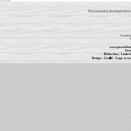
Pour soutenir le développement du
Powered b
T
www.powerboo
Vers
Rédaction :
Ludovi
Design :
Ga�l
- Logo et te
Informations :
PowerBook
-
MacBook Pro
-
i