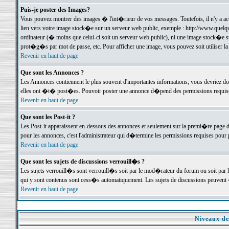
Puis-je poster des Images?
Vous pouvez montrer des images � l'int�rieur de vos messages. Toutefois, il n'y a 
lien vers votre image stock�e sur un serveur web public, exemple : http://www.quelq
ordinateur (� moins que celui-ci soit un serveur web public), ni une image stock�e su
prot�g�s par mot de passe, etc. Pour afficher une image, vous pouvez soit utiliser 
Revenir en haut de page
Que sont les Annonces ?
Les Annonces contiennent le plus souvent d'importantes informations; vous devriez d
elles ont �t� post�es. Pouvoir poster une annonce d�pend des permissions requises;
Revenir en haut de page
Que sont les Post-it ?
Les Post-it apparaissent en-dessous des annonces et seulement sur la premi�re page 
pour les annonces, c'est l'administrateur qui d�termine les permissions requises pour 
Revenir en haut de page
Que sont les sujets de discussions verrouill�s ?
Les sujets verrouill�s sont verrouill�s soit par le mod�rateur du forum ou soit par 
qui y sont contenus sont cess�s automatiquement. Les sujets de discussions peuvent 
Revenir en haut de page
Niveaux de