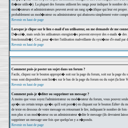
th�me utilis�). La plupart des forums utilisent les rangs pour indiquer le nombre de m
mod�rateurs et administrateurs peuvent avoir un rang sp�cifique qui leur est propre. 
probablement un mod�rateur ou administrateur qui abaissera simplement votre compte
Revenir en haut de page
Lorsque je clique sur le lien e-mail d'un utilisateur, on me demande de me conne
D�sol�, mais seuls les utilisateurs enregistr�s peuvent envoyer des e-mails � des ge
fonctionnalit�). Ceci, pour �viter l'utilisation malveillante du syst�me d'e-mail par 
Revenir en haut de page
Comment puis-je poster un sujet dans un forum ?
Facile, cliquez sur le bouton appropri� soit sur la page du forum, soit sur la page du 
vous sont disponibles sont list�s sur le bas de la page du forum ou du sujet (la liste
V
Revenir en haut de page
Comment puis-je �diter ou supprimer un message ?
A moins que vous soyez l'administrateur ou mod�rateur du forum, vous pouvez seul
apr�s un certain temps apr�s qu'il soit post�) en cliquant sur le bouton
Editer
du me
de texte en dessous de votre message en retournant le lire, indiquant le nombre de fo
non plus si un mod�rateur ou un administrateur �dite le message (ils devraient laisser
supprimer un message une fois que quelqu'un y a r�pondu.
Revenir en haut de page