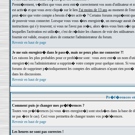
Premi�rement, v�rifiez que vous avez entr� correctement vos nom d'utilisateur et mo
est activ� et que vous avez cliqu� sur le lien
J'ai moins de 13 ans
au moment de l'enre
peut-�tre que votre compte a besoin d'�tre activ� ? Certains forums requi�rent que 
de pouvoir vous connecter. Lorsque vous vous �tes enregistr�, un message aurait d� v
instructions qui s'y trouvent; si vous ne l'avez pas re�u, alors �tes-vous bien s�r que
lesquelles l'activation est utilis�e, c'est de r�duire les chances de voir des utilis
fournie est valide, essayez alors de contacter l'administrateur du forum.
Revenir en haut de page
Je me suis enregistr� dans le pass�, mais ne peux plus me connecter ?!
Les raisons les plus probables pour ce probl�me sont : vous avez entr� un nom d'ut
enregistr�) ou l'administrateur a supprim� votre compte pour quelque raison. Si vous 
forums de supprimer p�riodiquement les comptes des utilisateurs n'ayant rien post� a
dans les discussions.
Revenir en haut de page
Pr�f�rences et
Comment puis-je changer mes pr�f�rences ?
Toutes vos pr�f�rences (si vous �tes enregistr�) sont stock�es dans la base de don
ne pas �tre le cas). Ceci vous permettra de changer toutes vos pr�f�rences.
Revenir en haut de page
Les heures ne sont pas correctes !