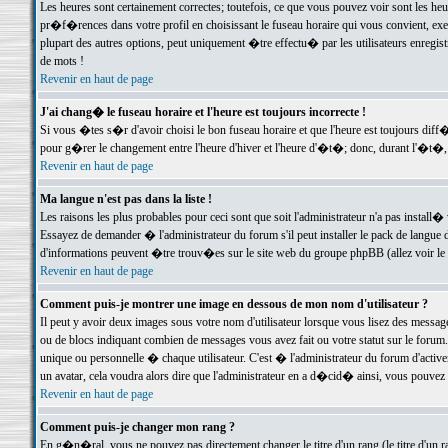
Les heures sont certainement correctes; toutefois, ce que vous pouvez voir sont les he
pr�f�rences dans votre profil en choisissant le fuseau horaire qui vous convient, exe
plupart des autres options, peut uniquement �tre effectu� par les utilisateurs enregis
de mots !
Revenir en haut de page
J'ai chang� le fuseau horaire et l'heure est toujours incorrecte !
Si vous �tes s�r d'avoir choisi le bon fuseau horaire et que l'heure est toujours d
pour g�rer le changement entre l'heure d'hiver et l'heure d'�t�; donc, durant l'�t�,
Revenir en haut de page
Ma langue n'est pas dans la liste !
Les raisons les plus probables pour ceci sont que soit l'administrateur n'a pas install�
Essayez de demander � l'administrateur du forum s'il peut installer le pack de langue d
d'informations peuvent �tre trouv�es sur le site web du groupe phpBB (allez voir le l
Revenir en haut de page
Comment puis-je montrer une image en dessous de mon nom d'utilisateur ?
Il peut y avoir deux images sous votre nom d'utilisateur lorsque vous lisez des mess
ou de blocs indiquant combien de messages vous avez fait ou votre statut sur le for
unique ou personnelle � chaque utilisateur. C'est � l'administrateur du forum d'activer
un avatar, cela voudra alors dire que l'administrateur en a d�cid� ainsi, vous pouvez
Revenir en haut de page
Comment puis-je changer mon rang ?
En g�n�ral, vous ne pouvez pas directement changer le titre d'un rang (le titre d'un ra