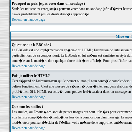
Pourquoi ne puis-je pas voter dans un sondage ?
Seuls les utilisateurs enregistr�s peuvent voter dans un sondage (afin d'�viter le tr
n'avez probablement pas les droits d'acc�s appropri�s.
Revenir en haut de page
Mise en f
Qu'est-ce que le BBCode ?
Le BBCode est une impl�mentation sp�ciale du HTML; l'activation de l'utilisation 
particulier lors de sa composition). Le BBCode en lui-m�me est similaire au style du H
contr�le sur la mani�re dont quelque chose doit �tre affich�. Pour plus d'information
Revenir en haut de page
Puis-je utiliser le HTML?
Ceci d�pend de l'administrateur qui le permet ou non; il a un contr�le complet dessu
balises fonctionnent. C'est une mesure de
s�curit�
pour �viter aux gens d'abuser du 
probl�mes. Si le HTML est activ�, vous pouvez le d�sactiver dans un message en par
Revenir en haut de page
Que sont les smilies ?
Les smilies, ou Emotic�nes sont de petites images qui sont utilis�es pour exprimer certa
voir la liste compl�te des �motic�nes lors de la composition d'un message. Essayez de 
mod�rateur pourrait d�cider de l'�diter, voire m�me de le supprimer enti�rement
Revenir en haut de page