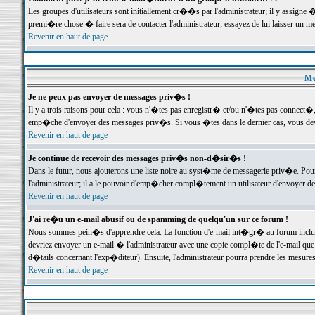
Les groupes d'utilisateurs sont initiallement cr��s par l'administrateur; il y assign
premi�re chose � faire sera de contacter l'administrateur; essayez de lui laisser un 
Revenir en haut de page
Me
Je ne peux pas envoyer de messages priv�s !
Il y a trois raisons pour cela : vous n'�tes pas enregistr� et/ou n'�tes pas connect�
emp�che d'envoyer des messages priv�s. Si vous �tes dans le dernier cas, vous devr
Revenir en haut de page
Je continue de recevoir des messages priv�s non-d�sir�s !
Dans le futur, nous ajouterons une liste noire au syst�me de messagerie priv�e. P
l'administrateur; il a le pouvoir d'emp�cher compl�tement un utilisateur d'envoyer 
Revenir en haut de page
J'ai re�u un e-mail abusif ou de spamming de quelqu'un sur ce forum !
Nous sommes pein�s d'apprendre cela. La fonction d'e-mail int�gr� au forum inclut d
devriez envoyer un e-mail � l'administrateur avec une copie compl�te de l'e-mail que v
d�tails concernant l'exp�diteur). Ensuite, l'administrateur pourra prendre les mesure
Revenir en haut de page