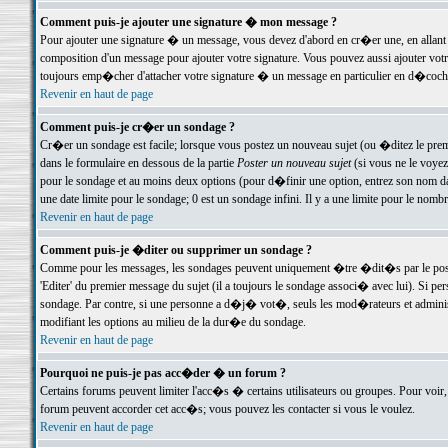
Comment puis-je ajouter une signature � mon message ?
Pour ajouter une signature � un message, vous devez d'abord en cr�er une, en allant
composition d'un message pour ajouter votre signature. Vous pouvez aussi ajouter vot
toujours emp�cher d'attacher votre signature � un message en particulier en d�cochan
Revenir en haut de page
Comment puis-je cr�er un sondage ?
Cr�er un sondage est facile; lorsque vous postez un nouveau sujet (ou �ditez le premie
dans le formulaire en dessous de la partie
Poster un nouveau sujet
(si vous ne le voyez
pour le sondage et au moins deux options (pour d�finir une option, entrez son nom d
une date limite pour le sondage; 0 est un sondage infini. Il y a une limite pour le nomb
Revenir en haut de page
Comment puis-je �diter ou supprimer un sondage ?
Comme pour les messages, les sondages peuvent uniquement �tre �dit�s par le poste
'Editer' du premier message du sujet (il a toujours le sondage associ� avec lui). Si 
sondage. Par contre, si une personne a d�j� vot�, seuls les mod�rateurs et administ
modifiant les options au milieu de la dur�e du sondage.
Revenir en haut de page
Pourquoi ne puis-je pas acc�der � un forum ?
Certains forums peuvent limiter l'acc�s � certains utilisateurs ou groupes. Pour voir, 
forum peuvent accorder cet acc�s; vous pouvez les contacter si vous le voulez.
Revenir en haut de page