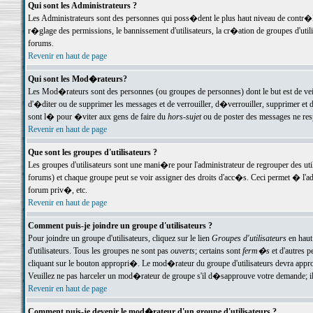
Qui sont les Administrateurs ?
Les Administrateurs sont des personnes qui poss�dent le plus haut niveau de contr�le 
r�glage des permissions, le bannissement d'utilisateurs, la cr�ation de groupes d'uti
forums.
Revenir en haut de page
Qui sont les Mod�rateurs?
Les Mod�rateurs sont des personnes (ou groupes de personnes) dont le but est de veil
d'�diter ou de supprimer les messages et de verrouiller, d�verrouiller, supprimer 
sont l� pour �viter aux gens de faire du
hors-sujet
ou de poster des messages ne res
Revenir en haut de page
Que sont les groupes d'utilisateurs ?
Les groupes d'utilisateurs sont une mani�re pour l'administrateur de regrouper des util
forums) et chaque groupe peut se voir assigner des droits d'acc�s. Ceci permet � 
forum priv�, etc.
Revenir en haut de page
Comment puis-je joindre un groupe d'utilisateurs ?
Pour joindre un groupe d'utilisateurs, cliquez sur le lien
Groupes d'utilisateurs
en haut
d'utilisateurs. Tous les groupes ne sont pas
ouverts
; certains sont
ferm�s
et d'autres p
cliquant sur le bouton appropri�. Le mod�rateur du groupe d'utilisateurs devra appro
Veuillez ne pas harceler un mod�rateur de groupe s'il d�sapprouve votre demande; il 
Revenir en haut de page
Comment puis-je devenir le mod�rateur d'un groupe d'utilisateurs ?