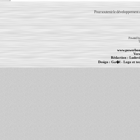
Pour soutenir le développement du
Powered b
T
www.powerboo
Vers
Rédaction :
Ludovi
Design :
Ga�l
- Logo et te
Informations :
PowerBook
-
MacBook Pro
-
i