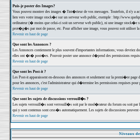
Puis-je poster des Images?
Vous pouvez montrer des images � l'int�rieur de vos messages. Toutefois, il n'y a 
lien vers votre image stock�e sur un serveur web public, exemple : http://www.quelq
ordinateur (� moins que celui-ci soit un serveur web public), ni une image stock�e su
prot�g�s par mot de passe, etc. Pour afficher une image, vous pouvez soit utiliser 
Revenir en haut de page
Que sont les Annonces ?
Les Annonces contiennent le plus souvent d'importantes informations; vous devriez d
elles ont �t� post�es. Pouvoir poster une annonce d�pend des permissions requises;
Revenir en haut de page
Que sont les Post-it ?
Les Post-it apparaissent en-dessous des annonces et seulement sur la premi�re page 
pour les annonces, c'est l'administrateur qui d�termine les permissions requises pour 
Revenir en haut de page
Que sont les sujets de discussions verrouill�s ?
Les sujets verrouill�s sont verrouill�s soit par le mod�rateur du forum ou soit par 
qui y sont contenus sont cess�s automatiquement. Les sujets de discussions peuvent 
Revenir en haut de page
Niveaux de