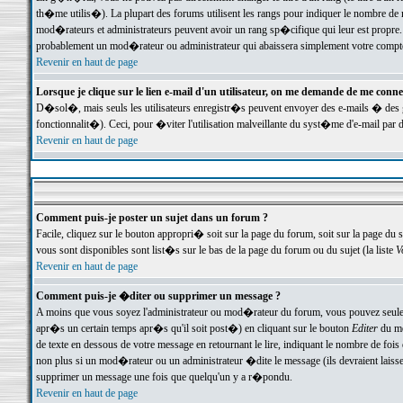
th�me utilis�). La plupart des forums utilisent les rangs pour indiquer le nombre de m
mod�rateurs et administrateurs peuvent avoir un rang sp�cifique qui leur est propre. 
probablement un mod�rateur ou administrateur qui abaissera simplement votre compte
Revenir en haut de page
Lorsque je clique sur le lien e-mail d'un utilisateur, on me demande de me conne
D�sol�, mais seuls les utilisateurs enregistr�s peuvent envoyer des e-mails � des ge
fonctionnalit�). Ceci, pour �viter l'utilisation malveillante du syst�me d'e-mail par 
Revenir en haut de page
Comment puis-je poster un sujet dans un forum ?
Facile, cliquez sur le bouton appropri� soit sur la page du forum, soit sur la page du 
vous sont disponibles sont list�s sur le bas de la page du forum ou du sujet (la liste
V
Revenir en haut de page
Comment puis-je �diter ou supprimer un message ?
A moins que vous soyez l'administrateur ou mod�rateur du forum, vous pouvez seul
apr�s un certain temps apr�s qu'il soit post�) en cliquant sur le bouton
Editer
du me
de texte en dessous de votre message en retournant le lire, indiquant le nombre de fo
non plus si un mod�rateur ou un administrateur �dite le message (ils devraient laisser
supprimer un message une fois que quelqu'un y a r�pondu.
Revenir en haut de page