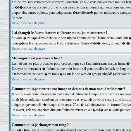
Les heures sont certainement correctes; toutefois, ce que vous pouvez voir sont les he
pr�f�rences dans votre profil en choisissant le fuseau horaire qui vous convient, exe
plupart des autres options, peut uniquement �tre effectu� par les utilisateurs enregis
de mots !
Revenir en haut de page
J'ai chang� le fuseau horaire et l'heure est toujours incorrecte !
Si vous �tes s�r d'avoir choisi le bon fuseau horaire et que l'heure est toujours d
pour g�rer le changement entre l'heure d'hiver et l'heure d'�t�; donc, durant l'�t�,
Revenir en haut de page
Ma langue n'est pas dans la liste !
Les raisons les plus probables pour ceci sont que soit l'administrateur n'a pas install�
Essayez de demander � l'administrateur du forum s'il peut installer le pack de langue d
d'informations peuvent �tre trouv�es sur le site web du groupe phpBB (allez voir le l
Revenir en haut de page
Comment puis-je montrer une image en dessous de mon nom d'utilisateur ?
Il peut y avoir deux images sous votre nom d'utilisateur lorsque vous lisez des mess
ou de blocs indiquant combien de messages vous avez fait ou votre statut sur le for
unique ou personnelle � chaque utilisateur. C'est � l'administrateur du forum d'activer
un avatar, cela voudra alors dire que l'administrateur en a d�cid� ainsi, vous pouvez
Revenir en haut de page
Comment puis-je changer mon rang ?
En g�n�ral, vous ne pouvez pas directement changer le titre d'un rang (le titre d'un ra