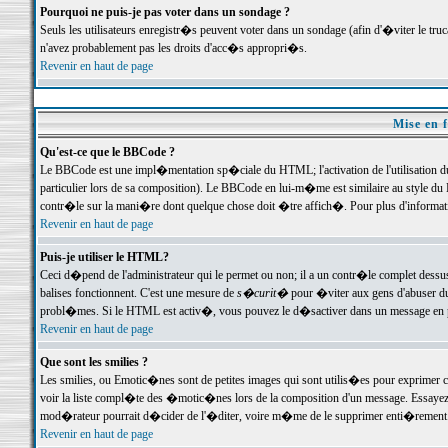
Pourquoi ne puis-je pas voter dans un sondage ?
Seuls les utilisateurs enregistr�s peuvent voter dans un sondage (afin d'�viter le tr
n'avez probablement pas les droits d'acc�s appropri�s.
Revenir en haut de page
Mise en f
Qu'est-ce que le BBCode ?
Le BBCode est une impl�mentation sp�ciale du HTML; l'activation de l'utilisation 
particulier lors de sa composition). Le BBCode en lui-m�me est similaire au style du H
contr�le sur la mani�re dont quelque chose doit �tre affich�. Pour plus d'information
Revenir en haut de page
Puis-je utiliser le HTML?
Ceci d�pend de l'administrateur qui le permet ou non; il a un contr�le complet dessu
balises fonctionnent. C'est une mesure de
s�curit�
pour �viter aux gens d'abuser du 
probl�mes. Si le HTML est activ�, vous pouvez le d�sactiver dans un message en par
Revenir en haut de page
Que sont les smilies ?
Les smilies, ou Emotic�nes sont de petites images qui sont utilis�es pour exprimer certa
voir la liste compl�te des �motic�nes lors de la composition d'un message. Essayez de 
mod�rateur pourrait d�cider de l'�diter, voire m�me de le supprimer enti�rement
Revenir en haut de page