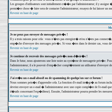
Les groupes d'utilisateurs sont initiallement cr��s par l'administrateur; il y assign
premi�re chose � faire sera de contacter l'administrateur; essayez de lui laisser un 
Revenir en haut de page
Me
Je ne peux pas envoyer de messages priv�s !
Il y a trois raisons pour cela : vous n'�tes pas enregistr� et/ou n'�tes pas connect�
emp�che d'envoyer des messages priv�s. Si vous �tes dans le dernier cas, vous devr
Revenir en haut de page
Je continue de recevoir des messages priv�s non-d�sir�s !
Dans le futur, nous ajouterons une liste noire au syst�me de messagerie priv�e. P
l'administrateur; il a le pouvoir d'emp�cher compl�tement un utilisateur d'envoyer 
Revenir en haut de page
J'ai re�u un e-mail abusif ou de spamming de quelqu'un sur ce forum !
Nous sommes pein�s d'apprendre cela. La fonction d'e-mail int�gr� au forum inclut d
devriez envoyer un e-mail � l'administrateur avec une copie compl�te de l'e-mail que v
d�tails concernant l'exp�diteur). Ensuite, l'administrateur pourra prendre les mesure
Revenir en haut de page