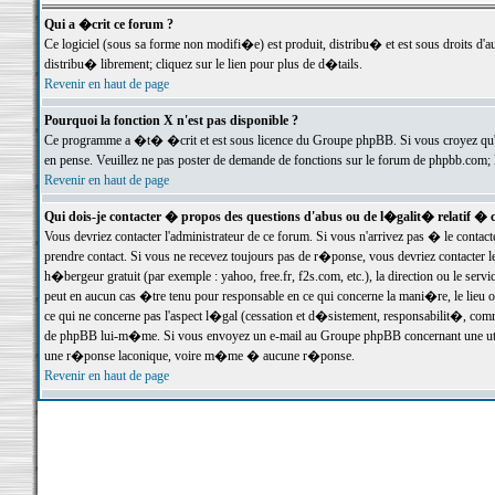
Qui a �crit ce forum ?
Ce logiciel (sous sa forme non modifi�e) est produit, distribu� et est sous droits d'a
distribu� librement; cliquez sur le lien pour plus de d�tails.
Revenir en haut de page
Pourquoi la fonction X n'est pas disponible ?
Ce programme a �t� �crit et est sous licence du Groupe phpBB. Si vous croyez qu'un
en pense. Veuillez ne pas poster de demande de fonctions sur le forum de phpbb.com; 
Revenir en haut de page
Qui dois-je contacter � propos des questions d'abus ou de l�galit� relatif � 
Vous devriez contacter l'administrateur de ce forum. Si vous n'arrivez pas � le conta
prendre contact. Si vous ne recevez toujours pas de r�ponse, vous devriez contacter 
h�bergeur gratuit (par exemple : yahoo, free.fr, f2s.com, etc.), la direction ou le se
peut en aucun cas �tre tenu pour responsable en ce qui concerne la mani�re, le lieu ou 
ce qui ne concerne pas l'aspect l�gal (cessation et d�sistement, responsabilit�, comm
de phpBB lui-m�me. Si vous envoyez un e-mail au Groupe phpBB concernant une utili
une r�ponse laconique, voire m�me � aucune r�ponse.
Revenir en haut de page