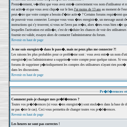
Premi�rement, v�rifiez que vous avez entr� correctement vos nom d'utilisateur et mo
est activ� et que vous avez cliqu� sur le lien
J'ai moins de 13 ans
au moment de l'enre
peut-�tre que votre compte a besoin d'�tre activ� ? Certains forums requi�rent que 
de pouvoir vous connecter. Lorsque vous vous �tes enregistr�, un message aurait d� v
instructions qui s'y trouvent; si vous ne l'avez pas re�u, alors �tes-vous bien s�r que
lesquelles l'activation est utilis�e, c'est de r�duire les chances de voir des utilis
fournie est valide, essayez alors de contacter l'administrateur du forum.
Revenir en haut de page
Je me suis enregistr� dans le pass�, mais ne peux plus me connecter ?!
Les raisons les plus probables pour ce probl�me sont : vous avez entr� un nom d'ut
enregistr�) ou l'administrateur a supprim� votre compte pour quelque raison. Si vous 
forums de supprimer p�riodiquement les comptes des utilisateurs n'ayant rien post� a
dans les discussions.
Revenir en haut de page
Pr�f�rences et
Comment puis-je changer mes pr�f�rences ?
Toutes vos pr�f�rences (si vous �tes enregistr�) sont stock�es dans la base de don
ne pas �tre le cas). Ceci vous permettra de changer toutes vos pr�f�rences.
Revenir en haut de page
Les heures ne sont pas correctes !