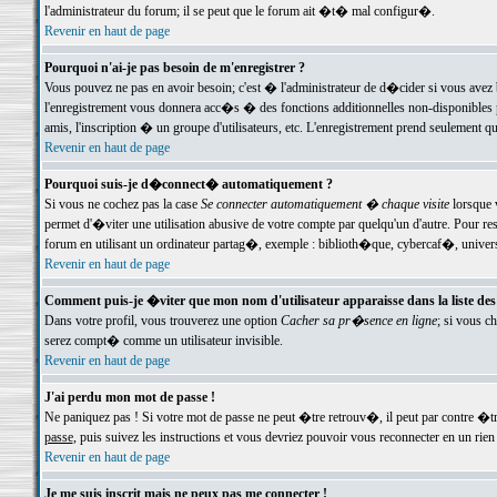
l'administrateur du forum; il se peut que le forum ait �t� mal configur�.
Revenir en haut de page
Pourquoi n'ai-je pas besoin de m'enregistrer ?
Vous pouvez ne pas en avoir besoin; c'est � l'administrateur de d�cider si vous avez 
l'enregistrement vous donnera acc�s � des fonctions additionnelles non-disponibles p
amis, l'inscription � un groupe d'utilisateurs, etc. L'enregistrement prend seulement q
Revenir en haut de page
Pourquoi suis-je d�connect� automatiquement ?
Si vous ne cochez pas la case
Se connecter automatiquement � chaque visite
lorsque 
permet d'�viter une utilisation abusive de votre compte par quelqu'un d'autre. Pour 
forum en utilisant un ordinateur partag�, exemple : biblioth�que, cybercaf�, univers
Revenir en haut de page
Comment puis-je �viter que mon nom d'utilisateur apparaisse dans la liste des u
Dans votre profil, vous trouverez une option
Cacher sa pr�sence en ligne
; si vous c
serez compt� comme un utilisateur invisible.
Revenir en haut de page
J'ai perdu mon mot de passe !
Ne paniquez pas ! Si votre mot de passe ne peut �tre retrouv�, il peut par contre �tre
passe
, puis suivez les instructions et vous devriez pouvoir vous reconnecter en un rien
Revenir en haut de page
Je me suis inscrit mais ne peux pas me connecter !