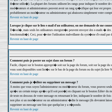
th�me utilis�). La plupart des forums utilisent les rangs pour indiquer le nombre de m
mod�rateurs et administrateurs peuvent avoir un rang sp�cifique qui leur est propre. 
probablement un mod�rateur ou administrateur qui abaissera simplement votre compte
Revenir en haut de page
Lorsque je clique sur le lien e-mail d'un utilisateur, on me demande de me conne
D�sol�, mais seuls les utilisateurs enregistr�s peuvent envoyer des e-mails � des ge
fonctionnalit�). Ceci, pour �viter l'utilisation malveillante du syst�me d'e-mail par 
Revenir en haut de page
Comment puis-je poster un sujet dans un forum ?
Facile, cliquez sur le bouton appropri� soit sur la page du forum, soit sur la page du 
vous sont disponibles sont list�s sur le bas de la page du forum ou du sujet (la liste
V
Revenir en haut de page
Comment puis-je �diter ou supprimer un message ?
A moins que vous soyez l'administrateur ou mod�rateur du forum, vous pouvez seul
apr�s un certain temps apr�s qu'il soit post�) en cliquant sur le bouton
Editer
du me
de texte en dessous de votre message en retournant le lire, indiquant le nombre de fo
non plus si un mod�rateur ou un administrateur �dite le message (ils devraient laisser
supprimer un message une fois que quelqu'un y a r�pondu.
Revenir en haut de page