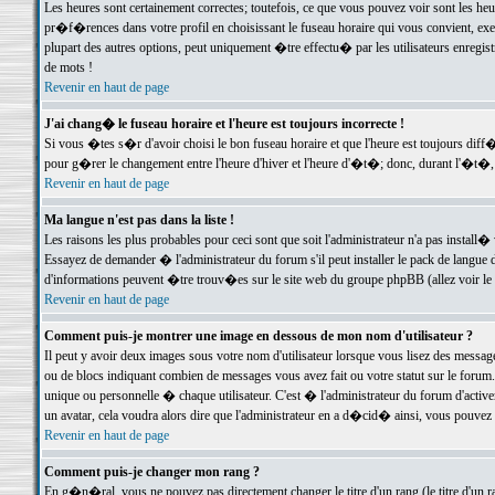
Les heures sont certainement correctes; toutefois, ce que vous pouvez voir sont les he
pr�f�rences dans votre profil en choisissant le fuseau horaire qui vous convient, exe
plupart des autres options, peut uniquement �tre effectu� par les utilisateurs enregis
de mots !
Revenir en haut de page
J'ai chang� le fuseau horaire et l'heure est toujours incorrecte !
Si vous �tes s�r d'avoir choisi le bon fuseau horaire et que l'heure est toujours d
pour g�rer le changement entre l'heure d'hiver et l'heure d'�t�; donc, durant l'�t�,
Revenir en haut de page
Ma langue n'est pas dans la liste !
Les raisons les plus probables pour ceci sont que soit l'administrateur n'a pas install�
Essayez de demander � l'administrateur du forum s'il peut installer le pack de langue d
d'informations peuvent �tre trouv�es sur le site web du groupe phpBB (allez voir le l
Revenir en haut de page
Comment puis-je montrer une image en dessous de mon nom d'utilisateur ?
Il peut y avoir deux images sous votre nom d'utilisateur lorsque vous lisez des mess
ou de blocs indiquant combien de messages vous avez fait ou votre statut sur le for
unique ou personnelle � chaque utilisateur. C'est � l'administrateur du forum d'activer
un avatar, cela voudra alors dire que l'administrateur en a d�cid� ainsi, vous pouvez
Revenir en haut de page
Comment puis-je changer mon rang ?
En g�n�ral, vous ne pouvez pas directement changer le titre d'un rang (le titre d'un ra