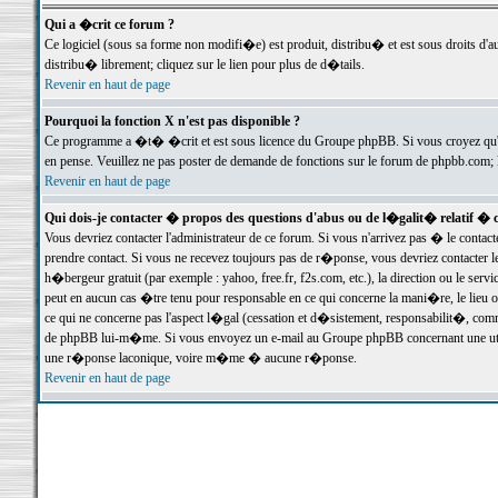
Qui a �crit ce forum ?
Ce logiciel (sous sa forme non modifi�e) est produit, distribu� et est sous droits d'a
distribu� librement; cliquez sur le lien pour plus de d�tails.
Revenir en haut de page
Pourquoi la fonction X n'est pas disponible ?
Ce programme a �t� �crit et est sous licence du Groupe phpBB. Si vous croyez qu'un
en pense. Veuillez ne pas poster de demande de fonctions sur le forum de phpbb.com; 
Revenir en haut de page
Qui dois-je contacter � propos des questions d'abus ou de l�galit� relatif � 
Vous devriez contacter l'administrateur de ce forum. Si vous n'arrivez pas � le conta
prendre contact. Si vous ne recevez toujours pas de r�ponse, vous devriez contacter 
h�bergeur gratuit (par exemple : yahoo, free.fr, f2s.com, etc.), la direction ou le se
peut en aucun cas �tre tenu pour responsable en ce qui concerne la mani�re, le lieu ou 
ce qui ne concerne pas l'aspect l�gal (cessation et d�sistement, responsabilit�, comm
de phpBB lui-m�me. Si vous envoyez un e-mail au Groupe phpBB concernant une utili
une r�ponse laconique, voire m�me � aucune r�ponse.
Revenir en haut de page