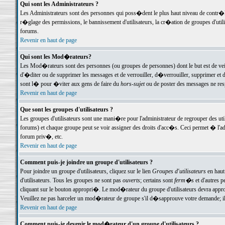
Qui sont les Administrateurs ?
Les Administrateurs sont des personnes qui poss�dent le plus haut niveau de contr�le 
r�glage des permissions, le bannissement d'utilisateurs, la cr�ation de groupes d'uti
forums.
Revenir en haut de page
Qui sont les Mod�rateurs?
Les Mod�rateurs sont des personnes (ou groupes de personnes) dont le but est de veil
d'�diter ou de supprimer les messages et de verrouiller, d�verrouiller, supprimer 
sont l� pour �viter aux gens de faire du
hors-sujet
ou de poster des messages ne res
Revenir en haut de page
Que sont les groupes d'utilisateurs ?
Les groupes d'utilisateurs sont une mani�re pour l'administrateur de regrouper des util
forums) et chaque groupe peut se voir assigner des droits d'acc�s. Ceci permet � 
forum priv�, etc.
Revenir en haut de page
Comment puis-je joindre un groupe d'utilisateurs ?
Pour joindre un groupe d'utilisateurs, cliquez sur le lien
Groupes d'utilisateurs
en haut
d'utilisateurs. Tous les groupes ne sont pas
ouverts
; certains sont
ferm�s
et d'autres p
cliquant sur le bouton appropri�. Le mod�rateur du groupe d'utilisateurs devra appro
Veuillez ne pas harceler un mod�rateur de groupe s'il d�sapprouve votre demande; il 
Revenir en haut de page
Comment puis-je devenir le mod�rateur d'un groupe d'utilisateurs ?