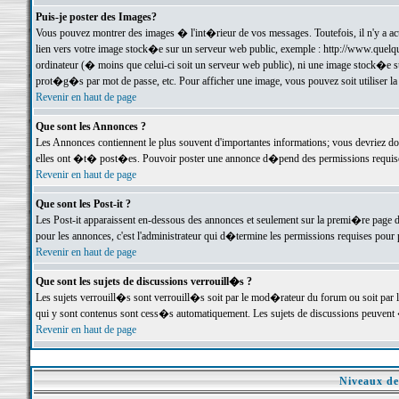
Puis-je poster des Images?
Vous pouvez montrer des images � l'int�rieur de vos messages. Toutefois, il n'y a 
lien vers votre image stock�e sur un serveur web public, exemple : http://www.quelq
ordinateur (� moins que celui-ci soit un serveur web public), ni une image stock�e su
prot�g�s par mot de passe, etc. Pour afficher une image, vous pouvez soit utiliser 
Revenir en haut de page
Que sont les Annonces ?
Les Annonces contiennent le plus souvent d'importantes informations; vous devriez d
elles ont �t� post�es. Pouvoir poster une annonce d�pend des permissions requises;
Revenir en haut de page
Que sont les Post-it ?
Les Post-it apparaissent en-dessous des annonces et seulement sur la premi�re page 
pour les annonces, c'est l'administrateur qui d�termine les permissions requises pour 
Revenir en haut de page
Que sont les sujets de discussions verrouill�s ?
Les sujets verrouill�s sont verrouill�s soit par le mod�rateur du forum ou soit par 
qui y sont contenus sont cess�s automatiquement. Les sujets de discussions peuvent 
Revenir en haut de page
Niveaux de