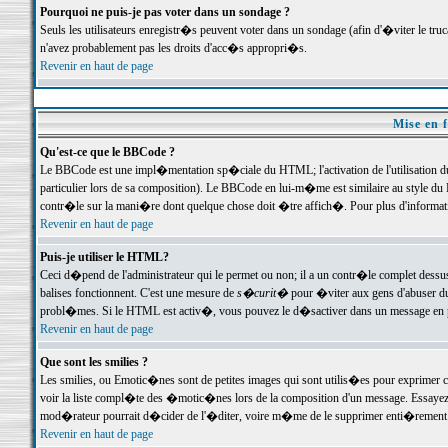
Pourquoi ne puis-je pas voter dans un sondage ?
Seuls les utilisateurs enregistr�s peuvent voter dans un sondage (afin d'�viter le tr
n'avez probablement pas les droits d'acc�s appropri�s.
Revenir en haut de page
Mise en f
Qu'est-ce que le BBCode ?
Le BBCode est une impl�mentation sp�ciale du HTML; l'activation de l'utilisation 
particulier lors de sa composition). Le BBCode en lui-m�me est similaire au style du H
contr�le sur la mani�re dont quelque chose doit �tre affich�. Pour plus d'information
Revenir en haut de page
Puis-je utiliser le HTML?
Ceci d�pend de l'administrateur qui le permet ou non; il a un contr�le complet dessu
balises fonctionnent. C'est une mesure de
s�curit�
pour �viter aux gens d'abuser du 
probl�mes. Si le HTML est activ�, vous pouvez le d�sactiver dans un message en par
Revenir en haut de page
Que sont les smilies ?
Les smilies, ou Emotic�nes sont de petites images qui sont utilis�es pour exprimer certa
voir la liste compl�te des �motic�nes lors de la composition d'un message. Essayez de 
mod�rateur pourrait d�cider de l'�diter, voire m�me de le supprimer enti�rement
Revenir en haut de page