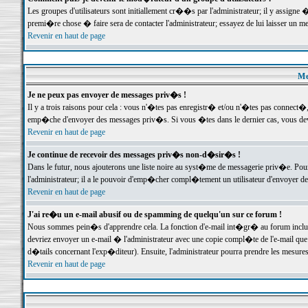
Les groupes d'utilisateurs sont initiallement cr��s par l'administrateur; il y assign
premi�re chose � faire sera de contacter l'administrateur; essayez de lui laisser un 
Revenir en haut de page
Me
Je ne peux pas envoyer de messages priv�s !
Il y a trois raisons pour cela : vous n'�tes pas enregistr� et/ou n'�tes pas connect�
emp�che d'envoyer des messages priv�s. Si vous �tes dans le dernier cas, vous devr
Revenir en haut de page
Je continue de recevoir des messages priv�s non-d�sir�s !
Dans le futur, nous ajouterons une liste noire au syst�me de messagerie priv�e. P
l'administrateur; il a le pouvoir d'emp�cher compl�tement un utilisateur d'envoyer 
Revenir en haut de page
J'ai re�u un e-mail abusif ou de spamming de quelqu'un sur ce forum !
Nous sommes pein�s d'apprendre cela. La fonction d'e-mail int�gr� au forum inclut d
devriez envoyer un e-mail � l'administrateur avec une copie compl�te de l'e-mail que v
d�tails concernant l'exp�diteur). Ensuite, l'administrateur pourra prendre les mesure
Revenir en haut de page