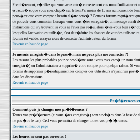
Premi�rement, v�rifiez que vous avez entr� correctement vos nom d'utilisateur et mo
est activ� et que vous avez cliqu� sur le lien
J'ai moins de 13 ans
au moment de l'enre
peut-�tre que votre compte a besoin d'�tre activ� ? Certains forums requi�rent que 
de pouvoir vous connecter. Lorsque vous vous �tes enregistr�, un message aurait d� v
instructions qui s'y trouvent; si vous ne l'avez pas re�u, alors �tes-vous bien s�r que
lesquelles l'activation est utilis�e, c'est de r�duire les chances de voir des utilis
fournie est valide, essayez alors de contacter l'administrateur du forum.
Revenir en haut de page
Je me suis enregistr� dans le pass�, mais ne peux plus me connecter ?!
Les raisons les plus probables pour ce probl�me sont : vous avez entr� un nom d'ut
enregistr�) ou l'administrateur a supprim� votre compte pour quelque raison. Si vous 
forums de supprimer p�riodiquement les comptes des utilisateurs n'ayant rien post� a
dans les discussions.
Revenir en haut de page
Pr�f�rences et
Comment puis-je changer mes pr�f�rences ?
Toutes vos pr�f�rences (si vous �tes enregistr�) sont stock�es dans la base de don
ne pas �tre le cas). Ceci vous permettra de changer toutes vos pr�f�rences.
Revenir en haut de page
Les heures ne sont pas correctes !