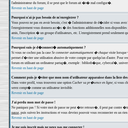
l'administrateur du forum; il se peut que le forum ait �t� mal configur�.
Revenir en haut de page
Pourquoi n'ai-je pas besoin de m'enregistrer ?
Vous pouvez ne pas en avoir besoin; c'est � l'administrateur de d�cider si vous avez 
l'enregistrement vous donnera acc�s � des fonctions additionnelles non-disponibles p
amis, l'inscription � un groupe d'utilisateurs, etc. L'enregistrement prend seulement q
Revenir en haut de page
Pourquoi suis-je d�connect� automatiquement ?
Si vous ne cochez pas la case
Se connecter automatiquement � chaque visite
lorsque 
permet d'�viter une utilisation abusive de votre compte par quelqu'un d'autre. Pour 
forum en utilisant un ordinateur partag�, exemple : biblioth�que, cybercaf�, univers
Revenir en haut de page
Comment puis-je �viter que mon nom d'utilisateur apparaisse dans la liste des u
Dans votre profil, vous trouverez une option
Cacher sa pr�sence en ligne
; si vous c
serez compt� comme un utilisateur invisible.
Revenir en haut de page
J'ai perdu mon mot de passe !
Ne paniquez pas ! Si votre mot de passe ne peut �tre retrouv�, il peut par contre �tre
passe
, puis suivez les instructions et vous devriez pouvoir vous reconnecter en un rien
Revenir en haut de page
Je me suis inscrit mais ne peux pas me connecter !