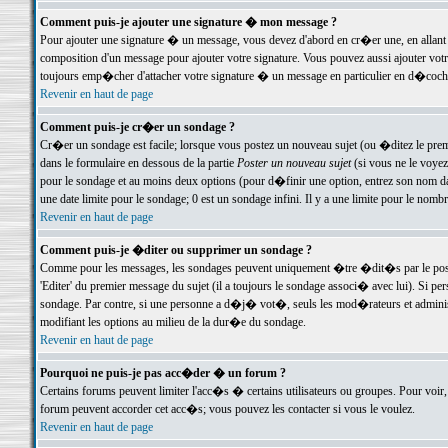
Comment puis-je ajouter une signature � mon message ?
Pour ajouter une signature � un message, vous devez d'abord en cr�er une, en allant
composition d'un message pour ajouter votre signature. Vous pouvez aussi ajouter vot
toujours emp�cher d'attacher votre signature � un message en particulier en d�cochan
Revenir en haut de page
Comment puis-je cr�er un sondage ?
Cr�er un sondage est facile; lorsque vous postez un nouveau sujet (ou �ditez le premie
dans le formulaire en dessous de la partie
Poster un nouveau sujet
(si vous ne le voyez
pour le sondage et au moins deux options (pour d�finir une option, entrez son nom d
une date limite pour le sondage; 0 est un sondage infini. Il y a une limite pour le nomb
Revenir en haut de page
Comment puis-je �diter ou supprimer un sondage ?
Comme pour les messages, les sondages peuvent uniquement �tre �dit�s par le poste
'Editer' du premier message du sujet (il a toujours le sondage associ� avec lui). Si 
sondage. Par contre, si une personne a d�j� vot�, seuls les mod�rateurs et administ
modifiant les options au milieu de la dur�e du sondage.
Revenir en haut de page
Pourquoi ne puis-je pas acc�der � un forum ?
Certains forums peuvent limiter l'acc�s � certains utilisateurs ou groupes. Pour voir, 
forum peuvent accorder cet acc�s; vous pouvez les contacter si vous le voulez.
Revenir en haut de page