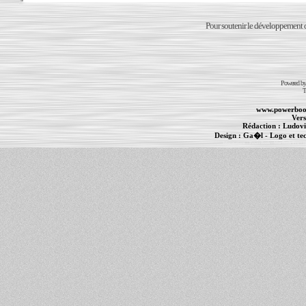
Pour soutenir le développement du
Powered b
T
www.powerboo
Vers
Rédaction :
Ludovi
Design :
Ga�l
- Logo et te
Informations :
PowerBook
-
MacBook Pro
-
i