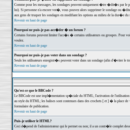
Comme pour les messages, les sondages peuvent uniquement �tre �dit�s par le poste
lui). Si personne n'a encore vot�, vous pouvez alors supprimer le sondage ou �dite
aux gens de truquer les sondages en modifiant les options au milieu de la dur�e du
Revenir en haut de page
Pourquoi ne puis-je pas acc�der � un forum ?
Certains forums peuvent limiter l'acc�s � certains utilisateurs ou groupes. Pour voi
voulez.
Revenir en haut de page
Pourquoi ne puis-je pas voter dans un sondage ?
Seuls les utilisateurs enregistr�s peuvent voter dans un sondage (afin d'�viter le 
Revenir en haut de page
Qu'est-ce que le BBCode ?
Le BBCode est une impl�mentation sp�ciale du HTML; l'activation de l'utilisation
au style du HTML; les balises sont contenues dans des crochets [ et ] � la place de 
formulaire de publication.
Revenir en haut de page
Puis-je utiliser le HTML?
Ceci d�pend de l'administrateur qui le permet ou non; il a un contr�le complet des