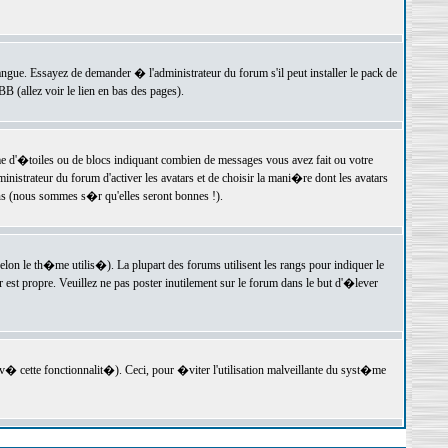
langue. Essayez de demander � l'administrateur du forum s'il peut installer le pack de
 (allez voir le lien en bas des pages).
e d'�toiles ou de blocs indiquant combien de messages vous avez fait ou votre
istrateur du forum d'activer les avatars et de choisir la mani�re dont les avatars
ons (nous sommes s�r qu'elles seront bonnes !).
elon le th�me utilis�). La plupart des forums utilisent les rangs pour indiquer le
est propre. Veuillez ne pas poster inutilement sur le forum dans le but d'�lever
v� cette fonctionnalit�). Ceci, pour �viter l'utilisation malveillante du syst�me