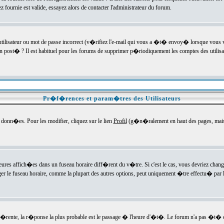
ournie est valide, essayez alors de contacter l'administrateur du forum.
utilisateur ou mot de passe incorrect (v�rifiez l'e-mail qui vous a �t� envoy� lorsque vous
en post� ? Il est habituel pour les forums de supprimer p�riodiquement les comptes des utilisa
Pr�f�rences et param�tres des Utilisateurs
onn�es. Pour les modifier, cliquez sur le lien
Profil
(g�n�ralement en haut des pages, mais c
heures affich�es dans un fuseau horaire diff�rent du v�tre. Si c'est le cas, vous devriez chan
er le fuseau horaire, comme la plupart des autres options, peut uniquement �tre effectu� par l
diff�rente, la r�ponse la plus probable est le passage � l'heure d'�t�. Le forum n'a pas �t�