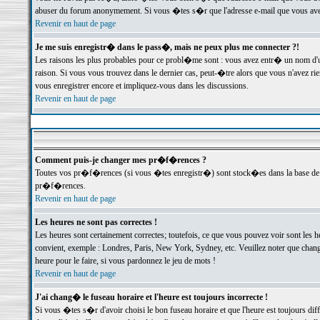
abuser du forum anonymement. Si vous �tes s�r que l'adresse e-mail que vous avez f
Revenir en haut de page
Je me suis enregistr� dans le pass�, mais ne peux plus me connecter ?!
Les raisons les plus probables pour ce probl�me sont : vous avez entr� un nom d'
raison. Si vous vous trouvez dans le dernier cas, peut-�tre alors que vous n'avez ri
vous enregistrer encore et impliquez-vous dans les discussions.
Revenir en haut de page
Comment puis-je changer mes pr�f�rences ?
Toutes vos pr�f�rences (si vous �tes enregistr�) sont stock�es dans la base de d
pr�f�rences.
Revenir en haut de page
Les heures ne sont pas correctes !
Les heures sont certainement correctes; toutefois, ce que vous pouvez voir sont les 
convient, exemple : Londres, Paris, New York, Sydney, etc. Veuillez noter que chang
heure pour le faire, si vous pardonnez le jeu de mots !
Revenir en haut de page
J'ai chang� le fuseau horaire et l'heure est toujours incorrecte !
Si vous �tes s�r d'avoir choisi le bon fuseau horaire et que l'heure est toujours 