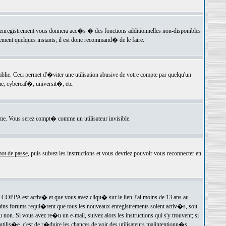
 l'enregistrement vous donnera acc�s � des fonctions additionnelles non-disponibles
lement quelques instants; il est donc recommand� de le faire.
e. Ceci permet d'�viter une utilisation abusive de votre compte par quelqu'un
e, cybercaf�, universit�, etc.
e. Vous serez compt� comme un utilisateur invisible.
ot de passe
, puis suivez les instructions et vous devriez pouvoir vous reconnecter en
rt COPPA est activ� et que vous avez cliqu� sur le lien
J'ai moins de 13 ans
au
tains forums requi�rent que tous les nouveaux enregistrements soient activ�s, soit
on. Si vous avez re�u un e-mail, suivez alors les instructions qui s'y trouvent; si
 utilis�e, c'est de r�duire les chances de voir des utilisateurs malintentionn�s