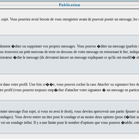
Publication
u sujet. Vous pourriez avoir besoin de vous enregistrer avant de pouvoir poster un message; les
ement �diter ou supprimer vos propres messages. Vous pouvez �diter un message (parfois se
verez un petit morceau de texte en dessous de votre message en retournant le lire, indiquan
ateur �dite le message (ils devraient laisser un message expliquant ce qu'ils ont modifi� et 
nt dans votre profil. Une fois cr��e, vous pouvez cocher la case
Attacher sa signature
lors d
e profil (vous pourrez toujours emp�cher d'attacher votre signature � un message en particuli
ier message d'un sujet, si vous en avez le droit), vous devriez apercevoir une partie
Ajouter 
sondages). Vous devez entrer un titre pour le sondage et au moins deux options (pour d�finir 
t un sondage infini. Il y a une limite pour le nombre d'options que vous pourrez �tablir; cette