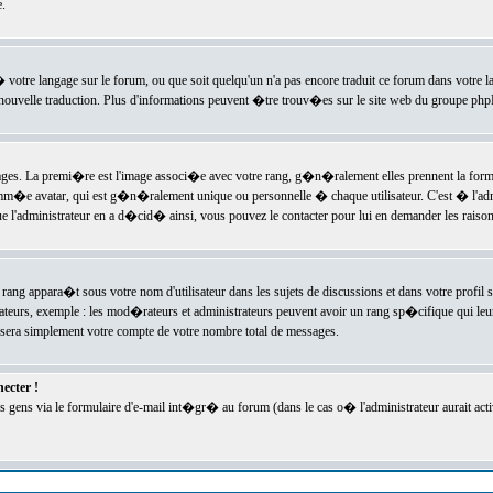
.
l� votre langage sur le forum, ou que soit quelqu'un n'a pas encore traduit ce forum dans votre 
e nouvelle traduction. Plus d'informations peuvent �tre trouv�es sur le site web du groupe phpBB
ssages. La premi�re est l'image associ�e avec votre rang, g�n�ralement elles prennent la form
omm�e avatar, qui est g�n�ralement unique ou personnelle � chaque utilisateur. C'est � l'admin
 que l'administrateur en a d�cid� ainsi, vous pouvez le contacter pour lui en demander les rais
rang appara�t sous votre nom d'utilisateur dans les sujets de discussions et dans votre profil s
teurs, exemple : les mod�rateurs et administrateurs peuvent avoir un rang sp�cifique qui leur 
sera simplement votre compte de votre nombre total de messages.
ecter !
gens via le formulaire d'e-mail int�gr� au forum (dans le cas o� l'administrateur aurait acti