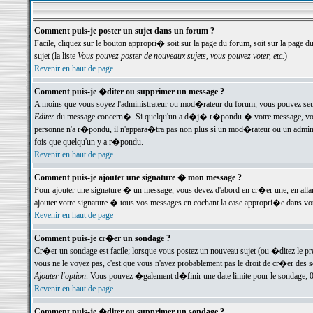
Comment puis-je poster un sujet dans un forum ?
Facile, cliquez sur le bouton appropri� soit sur la page du forum, soit sur la page d
sujet (la liste
Vous pouvez poster de nouveaux sujets, vous pouvez voter, etc.
)
Revenir en haut de page
Comment puis-je �diter ou supprimer un message ?
A moins que vous soyez l'administrateur ou mod�rateur du forum, vous pouvez seul
Editer
du message concern�. Si quelqu'un a d�j� r�pondu � votre message, vous trou
personne n'a r�pondu, il n'appara�tra pas non plus si un mod�rateur ou un administr
fois que quelqu'un y a r�pondu.
Revenir en haut de page
Comment puis-je ajouter une signature � mon message ?
Pour ajouter une signature � un message, vous devez d'abord en cr�er une, en alla
ajouter votre signature � tous vos messages en cochant la case appropri�e dans votr
Revenir en haut de page
Comment puis-je cr�er un sondage ?
Cr�er un sondage est facile; lorsque vous postez un nouveau sujet (ou �ditez le prem
vous ne le voyez pas, c'est que vous n'avez probablement pas le droit de cr�er des 
Ajouter l'option
. Vous pouvez �galement d�finir une date limite pour le sondage; 0 es
Revenir en haut de page
Comment puis-je �diter ou supprimer un sondage ?