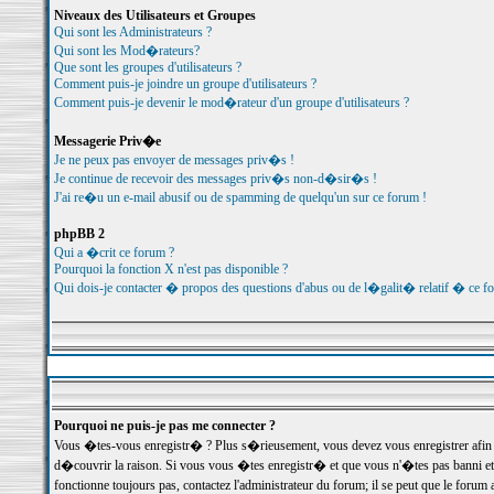
Niveaux des Utilisateurs et Groupes
Qui sont les Administrateurs ?
Qui sont les Mod�rateurs?
Que sont les groupes d'utilisateurs ?
Comment puis-je joindre un groupe d'utilisateurs ?
Comment puis-je devenir le mod�rateur d'un groupe d'utilisateurs ?
Messagerie Priv�e
Je ne peux pas envoyer de messages priv�s !
Je continue de recevoir des messages priv�s non-d�sir�s !
J'ai re�u un e-mail abusif ou de spamming de quelqu'un sur ce forum !
phpBB 2
Qui a �crit ce forum ?
Pourquoi la fonction X n'est pas disponible ?
Qui dois-je contacter � propos des questions d'abus ou de l�galit� relatif � ce f
Pourquoi ne puis-je pas me connecter ?
Vous �tes-vous enregistr� ? Plus s�rieusement, vous devez vous enregistrer afin d
d�couvrir la raison. Si vous vous �tes enregistr� et que vous n'�tes pas banni et
fonctionne toujours pas, contactez l'administrateur du forum; il se peut que le for