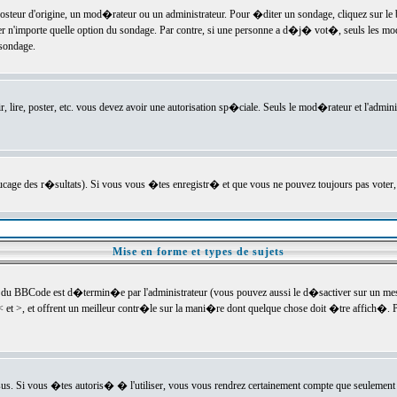
ur d'origine, un mod�rateur ou un administrateur. Pour �diter un sondage, cliquez sur le bou
r n'importe quelle option du sondage. Par contre, si une personne a d�j� vot�, seuls les mod
 sondage.
r, lire, poster, etc. vous devez avoir une autorisation sp�ciale. Seuls le mod�rateur et l'admin
trucage des r�sultats). Si vous vous �tes enregistr� et que vous ne pouvez toujours pas voter
Mise en forme et types de sujets
 du BBCode est d�termin�e par l'administrateur (vous pouvez aussi le d�sactiver sur un mess
< et >, et offrent un meilleur contr�le sur la mani�re dont quelque chose doit �tre affich�. Po
sus. Si vous �tes autoris� � l'utiliser, vous vous rendrez certainement compte que seulement 