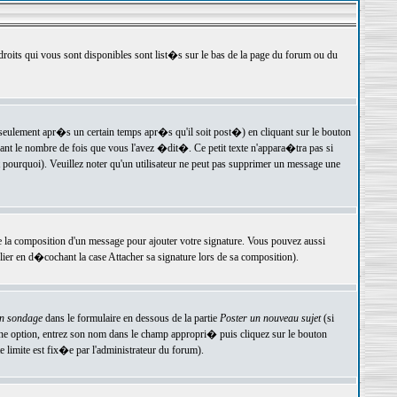
 droits qui vous sont disponibles sont list�s sur le bas de la page du forum ou du
ulement apr�s un certain temps apr�s qu'il soit post�) en cliquant sur le bouton
t le nombre de fois que vous l'avez �dit�. Ce petit texte n'appara�tra pas si
pourquoi). Veuillez noter qu'un utilisateur ne peut pas supprimer un message une
e la composition d'un message pour ajouter votre signature. Vous pouvez aussi
er en d�cochant la case Attacher sa signature lors de sa composition).
un sondage
dans le formulaire en dessous de la partie
Poster un nouveau sujet
(si
une option, entrez son nom dans le champ appropri� puis cliquez sur le bouton
 limite est fix�e par l'administrateur du forum).