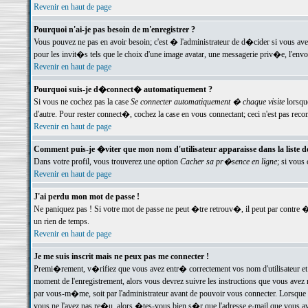
Revenir en haut de page
Pourquoi n'ai-je pas besoin de m'enregistrer ?
Vous pouvez ne pas en avoir besoin; c'est � l'administrateur de d�cider si vous av
pour les invit�s tels que le choix d'une image avatar, une messagerie priv�e, l'envo
Revenir en haut de page
Pourquoi suis-je d�connect� automatiquement ?
Si vous ne cochez pas la case
Se connecter automatiquement � chaque visite
lorsqu
d'autre. Pour rester connect�, cochez la case en vous connectant; ceci n'est pas r
Revenir en haut de page
Comment puis-je �viter que mon nom d'utilisateur apparaisse dans la liste des
Dans votre profil, vous trouverez une option
Cacher sa pr�sence en ligne
; si vous
Revenir en haut de page
J'ai perdu mon mot de passe !
Ne paniquez pas ! Si votre mot de passe ne peut �tre retrouv�, il peut par contre �t
un rien de temps.
Revenir en haut de page
Je me suis inscrit mais ne peux pas me connecter !
Premi�rement, v�rifiez que vous avez entr� correctement vos nom d'utilisateur et 
moment de l'enregistrement, alors vous devrez suivre les instructions que vous avez
par vous-m�me, soit par l'administrateur avant de pouvoir vous connecter. Lorsque v
vous ne l'avez pas re�u, alors �tes-vous bien s�r que l'adresse e-mail que vous avez 