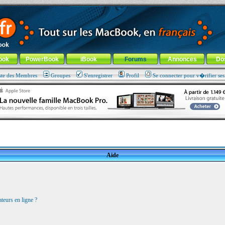
ade !
général
-
Aller au menu de la rubrique
ook
PowerBook
iBook
Forums
Annonces
Do
ste des Membres
Groupes
S'enregistrer
Profil
Se connecter pour v�rifier se
Aide
teurs en ligne ?