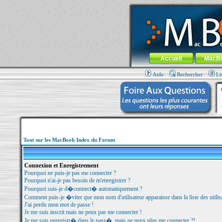
MacBook-fr.com : 100% Apple... 100% nom
Aller au contenu
-
Aller au menu 
Menu général
Accueil
MacB
Aide
Rechercher
Li
Tout sur les MacBook Index du Forum
Connexion et Enregistrement
Pourquoi ne puis-je pas me connecter ?
Pourquoi n'ai-je pas besoin de m'enregistrer ?
Pourquoi suis-je d�connect� automatiquement ?
Comment puis-je �viter que mon nom d'utilisateur apparaisse dans la liste des utilisa
J'ai perdu mon mot de passe !
Je me suis inscrit mais ne peux pas me connecter !
Je me suis enregistr� dans le pass�, mais ne peux plus me connecter ?!