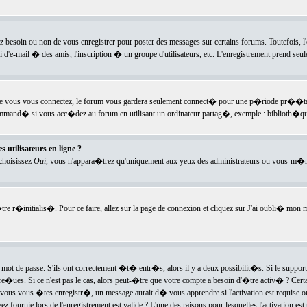
ez besoin ou non de vous enregistrer pour poster des messages sur certains forums. Toutefois,
i d'e-mail � des amis, l'inscription � un groupe d'utilisateurs, etc. L'enregistrement prend seu
e vous vous connectez, le forum vous gardera seulement connect� pour une p�riode pr��tabli
ecommand� si vous acc�dez au forum en utilisant un ordinateur partag�, exemple : biblioth�qu
 utilisateurs en ligne ?
 choisissez
Oui
, vous n'appara�trez qu'uniquement aux yeux des administrateurs ou vous-m�m
re r�initialis�. Pour ce faire, allez sur la page de connexion et cliquez sur
J'ai oubli� mon m
mot de passe. S'ils ont correctement �t� entr�s, alors il y a deux possibilit�s. Si le suppo
 re�ues. Si ce n'est pas le cas, alors peut-�tre que votre compte a besoin d'�tre activ� ? Cer
ous vous �tes enregistr�, un message aurait d� vous apprendre si l'activation est requise ou n
fournie lors de l'enregistrement est valide ? L'une des raisons pour lesquelles l'activation est