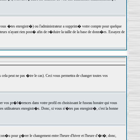
 vous �tes enregistr�) ou l'administrateur a supprim� votre compte pour quelque
teurs n'ayant rien post� afin de r�duire la taille de la base de donn�es. Essayez de
ela peut ne pas �tre le cas). Ceci vous permettra de changer toutes vos
ger vos pr�f�rences dans votre profil en choisissant le fuseau horaire qui vous
es utilisateurs enregistr�s. Donc, si vous n'�tes pas enregistr�, c'est la bonne
 con�u pour g�rer le changement entre l'heure d'hiver et l'heure d'�t�; donc,