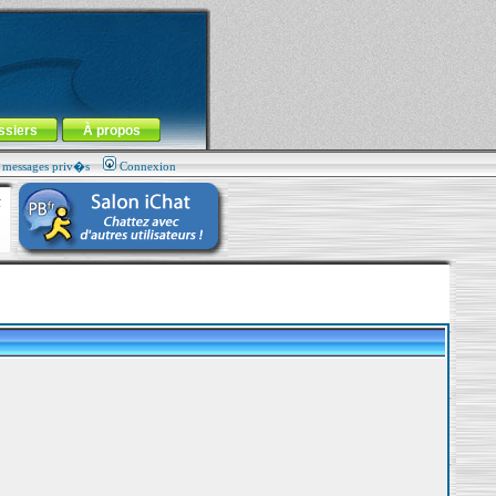
ssiers
À propos
s messages priv�s
Connexion