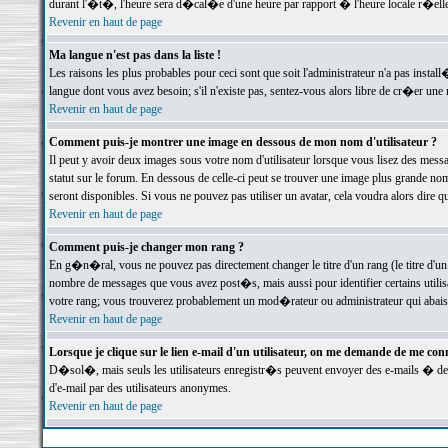
durant l'�t�, l'heure sera d�cal�e d'une heure par rapport � l'heure locale r�elle
Revenir en haut de page
Ma langue n'est pas dans la liste !
Les raisons les plus probables pour ceci sont que soit l'administrateur n'a pas instal
langue dont vous avez besoin; s'il n'existe pas, sentez-vous alors libre de cr�er un
Revenir en haut de page
Comment puis-je montrer une image en dessous de mon nom d'utilisateur ?
Il peut y avoir deux images sous votre nom d'utilisateur lorsque vous lisez des me
statut sur le forum. En dessous de celle-ci peut se trouver une image plus grande n
seront disponibles. Si vous ne pouvez pas utiliser un avatar, cela voudra alors dire
Revenir en haut de page
Comment puis-je changer mon rang ?
En g�n�ral, vous ne pouvez pas directement changer le titre d'un rang (le titre d'un 
nombre de messages que vous avez post�s, mais aussi pour identifier certains utilisa
votre rang; vous trouverez probablement un mod�rateur ou administrateur qui abais
Revenir en haut de page
Lorsque je clique sur le lien e-mail d'un utilisateur, on me demande de me conn
D�sol�, mais seuls les utilisateurs enregistr�s peuvent envoyer des e-mails � des 
d'e-mail par des utilisateurs anonymes.
Revenir en haut de page