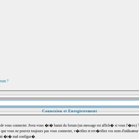
orum ?
Connexion et Enregistrement
e vous connecter. Avez-vous �t� banni du forum (un message est affich� si vous l'�tes) ? Si
 que vous ne pouvez toujours pas vous connecter, v�rifiez et rev�rifiez vos nom d'utilisateu
um ait �t� mal configur�.