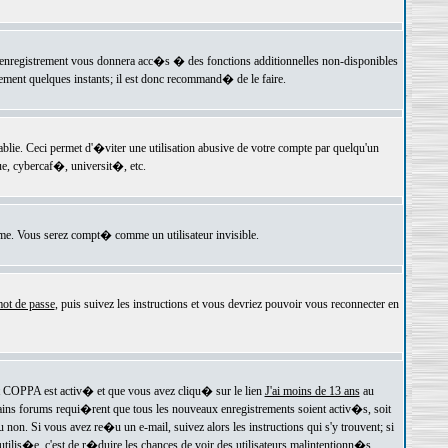
 l'enregistrement vous donnera acc�s � des fonctions additionnelles non-disponibles
lement quelques instants; il est donc recommand� de le faire.
e. Ceci permet d'�viter une utilisation abusive de votre compte par quelqu'un
e, cybercaf�, universit�, etc.
e. Vous serez compt� comme un utilisateur invisible.
ot de passe
, puis suivez les instructions et vous devriez pouvoir vous reconnecter en
rt COPPA est activ� et que vous avez cliqu� sur le lien
J'ai moins de 13 ans
au
tains forums requi�rent que tous les nouveaux enregistrements soient activ�s, soit
on. Si vous avez re�u un e-mail, suivez alors les instructions qui s'y trouvent; si
 utilis�e, c'est de r�duire les chances de voir des utilisateurs malintentionn�s