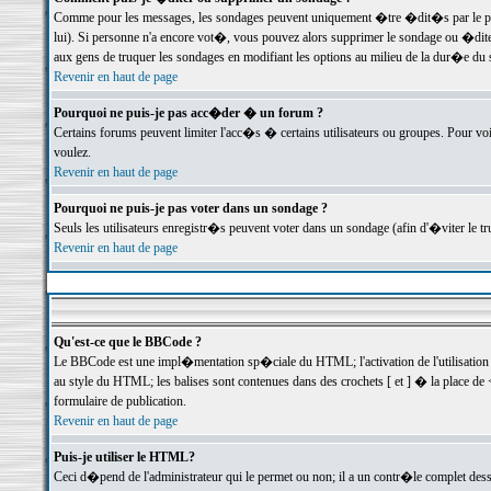
Comme pour les messages, les sondages peuvent uniquement �tre �dit�s par le poste
lui). Si personne n'a encore vot�, vous pouvez alors supprimer le sondage ou �dite
aux gens de truquer les sondages en modifiant les options au milieu de la dur�e du
Revenir en haut de page
Pourquoi ne puis-je pas acc�der � un forum ?
Certains forums peuvent limiter l'acc�s � certains utilisateurs ou groupes. Pour voi
voulez.
Revenir en haut de page
Pourquoi ne puis-je pas voter dans un sondage ?
Seuls les utilisateurs enregistr�s peuvent voter dans un sondage (afin d'�viter le 
Revenir en haut de page
Qu'est-ce que le BBCode ?
Le BBCode est une impl�mentation sp�ciale du HTML; l'activation de l'utilisation
au style du HTML; les balises sont contenues dans des crochets [ et ] � la place de 
formulaire de publication.
Revenir en haut de page
Puis-je utiliser le HTML?
Ceci d�pend de l'administrateur qui le permet ou non; il a un contr�le complet des