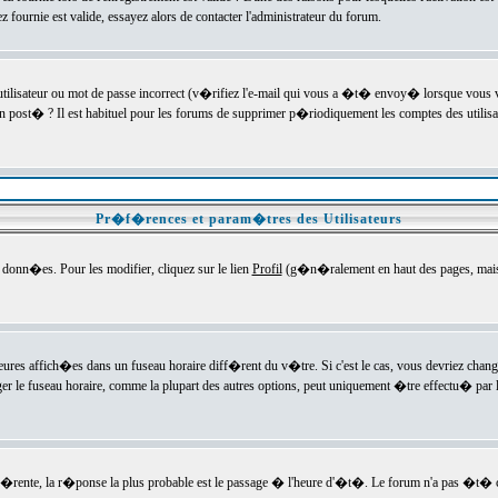
ournie est valide, essayez alors de contacter l'administrateur du forum.
utilisateur ou mot de passe incorrect (v�rifiez l'e-mail qui vous a �t� envoy� lorsque vous
en post� ? Il est habituel pour les forums de supprimer p�riodiquement les comptes des utilisa
Pr�f�rences et param�tres des Utilisateurs
onn�es. Pour les modifier, cliquez sur le lien
Profil
(g�n�ralement en haut des pages, mais c
heures affich�es dans un fuseau horaire diff�rent du v�tre. Si c'est le cas, vous devriez chan
er le fuseau horaire, comme la plupart des autres options, peut uniquement �tre effectu� par l
diff�rente, la r�ponse la plus probable est le passage � l'heure d'�t�. Le forum n'a pas �t�