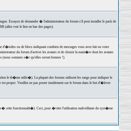
langue. Essayez de demander � l'administrateur du forum s'il peut installer le pack de
 (allez voir le lien en bas des pages).
e d'�toiles ou de blocs indiquant combien de messages vous avez fait ou votre
istrateur du forum d'activer les avatars et de choisir la mani�re dont les avatars
ons (nous sommes s�r qu'elles seront bonnes !).
elon le th�me utilis�). La plupart des forums utilisent les rangs pour indiquer le
est propre. Veuillez ne pas poster inutilement sur le forum dans le but d'�lever
v� cette fonctionnalit�). Ceci, pour �viter l'utilisation malveillante du syst�me