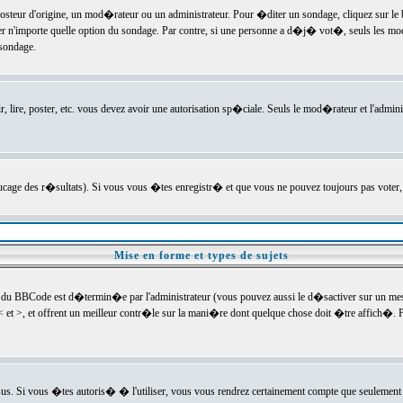
ur d'origine, un mod�rateur ou un administrateur. Pour �diter un sondage, cliquez sur le bou
r n'importe quelle option du sondage. Par contre, si une personne a d�j� vot�, seuls les mod
 sondage.
r, lire, poster, etc. vous devez avoir une autorisation sp�ciale. Seuls le mod�rateur et l'admin
trucage des r�sultats). Si vous vous �tes enregistr� et que vous ne pouvez toujours pas voter
Mise en forme et types de sujets
 du BBCode est d�termin�e par l'administrateur (vous pouvez aussi le d�sactiver sur un mess
< et >, et offrent un meilleur contr�le sur la mani�re dont quelque chose doit �tre affich�. Po
sus. Si vous �tes autoris� � l'utiliser, vous vous rendrez certainement compte que seulement 