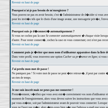
Revenir en haut de page
Pourquoi n'ai-je pas besoin de m'enregistrer ?
Vous pouvez ne pas en avoir besoin; c'est � l'administrateur de d�cider si vous av
pour les invit�s tels que le choix d'une image avatar, une messagerie priv�e, l'envo
Revenir en haut de page
Pourquoi suis-je d�connect� automatiquement ?
Si vous ne cochez pas la case
Se connecter automatiquement � chaque visite
lorsqu
d'autre. Pour rester connect�, cochez la case en vous connectant; ceci n'est pas r
Revenir en haut de page
Comment puis-je �viter que mon nom d'utilisateur apparaisse dans la liste des
Dans votre profil, vous trouverez une option
Cacher sa pr�sence en ligne
; si vous
Revenir en haut de page
J'ai perdu mon mot de passe !
Ne paniquez pas ! Si votre mot de passe ne peut �tre retrouv�, il peut par contre �t
un rien de temps.
Revenir en haut de page
Je me suis inscrit mais ne peux pas me connecter !
Premi�rement, v�rifiez que vous avez entr� correctement vos nom d'utilisateur et 
moment de l'enregistrement, alors vous devrez suivre les instructions que vous avez
par vous-m�me, soit par l'administrateur avant de pouvoir vous connecter. Lorsque v
vous ne l'avez pas re�u, alors �tes-vous bien s�r que l'adresse e-mail que vous avez 