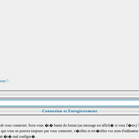
orum ?
Connexion et Enregistrement
e vous connecter. Avez-vous �t� banni du forum (un message est affich� si vous l'�tes) ? Si
 que vous ne pouvez toujours pas vous connecter, v�rifiez et rev�rifiez vos nom d'utilisateu
um ait �t� mal configur�.