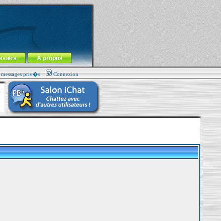
ssiers
À propos
s messages priv�s
Connexion