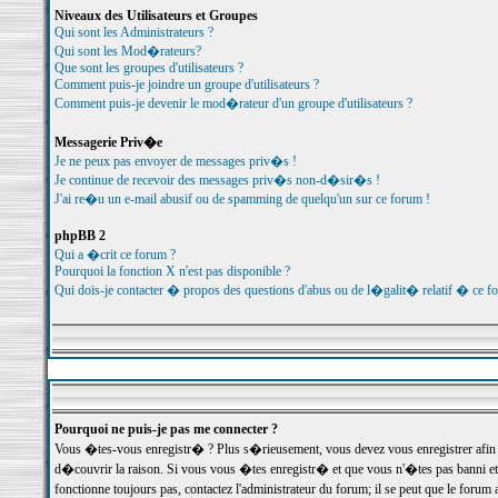
Niveaux des Utilisateurs et Groupes
Qui sont les Administrateurs ?
Qui sont les Mod�rateurs?
Que sont les groupes d'utilisateurs ?
Comment puis-je joindre un groupe d'utilisateurs ?
Comment puis-je devenir le mod�rateur d'un groupe d'utilisateurs ?
Messagerie Priv�e
Je ne peux pas envoyer de messages priv�s !
Je continue de recevoir des messages priv�s non-d�sir�s !
J'ai re�u un e-mail abusif ou de spamming de quelqu'un sur ce forum !
phpBB 2
Qui a �crit ce forum ?
Pourquoi la fonction X n'est pas disponible ?
Qui dois-je contacter � propos des questions d'abus ou de l�galit� relatif � ce f
Pourquoi ne puis-je pas me connecter ?
Vous �tes-vous enregistr� ? Plus s�rieusement, vous devez vous enregistrer afin d
d�couvrir la raison. Si vous vous �tes enregistr� et que vous n'�tes pas banni et
fonctionne toujours pas, contactez l'administrateur du forum; il se peut que le for