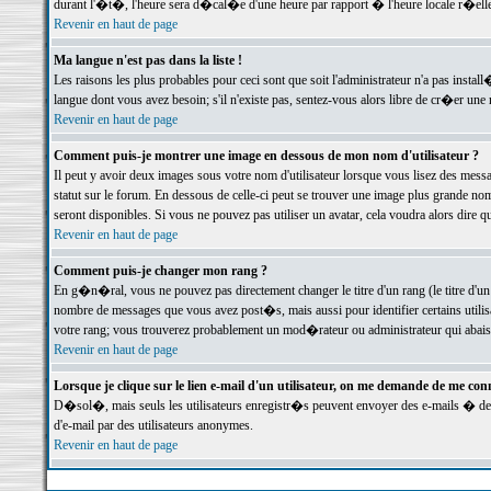
durant l'�t�, l'heure sera d�cal�e d'une heure par rapport � l'heure locale r�elle
Revenir en haut de page
Ma langue n'est pas dans la liste !
Les raisons les plus probables pour ceci sont que soit l'administrateur n'a pas instal
langue dont vous avez besoin; s'il n'existe pas, sentez-vous alors libre de cr�er un
Revenir en haut de page
Comment puis-je montrer une image en dessous de mon nom d'utilisateur ?
Il peut y avoir deux images sous votre nom d'utilisateur lorsque vous lisez des me
statut sur le forum. En dessous de celle-ci peut se trouver une image plus grande n
seront disponibles. Si vous ne pouvez pas utiliser un avatar, cela voudra alors dire
Revenir en haut de page
Comment puis-je changer mon rang ?
En g�n�ral, vous ne pouvez pas directement changer le titre d'un rang (le titre d'un 
nombre de messages que vous avez post�s, mais aussi pour identifier certains utilisa
votre rang; vous trouverez probablement un mod�rateur ou administrateur qui abais
Revenir en haut de page
Lorsque je clique sur le lien e-mail d'un utilisateur, on me demande de me conn
D�sol�, mais seuls les utilisateurs enregistr�s peuvent envoyer des e-mails � des 
d'e-mail par des utilisateurs anonymes.
Revenir en haut de page