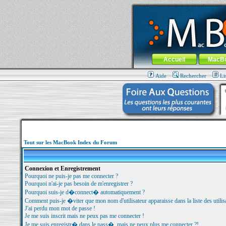
MacBook-fr.com : 100% Apple... 100% nom
Aller au contenu
-
Aller au menu 
Menu général
Accueil
MacB
Aide
Rechercher
Li
Tout sur les MacBook Index du Forum
Connexion et Enregistrement
Pourquoi ne puis-je pas me connecter ?
Pourquoi n'ai-je pas besoin de m'enregistrer ?
Pourquoi suis-je d�connect� automatiquement ?
Comment puis-je �viter que mon nom d'utilisateur apparaisse dans la liste des utilisa
J'ai perdu mon mot de passe !
Je me suis inscrit mais ne peux pas me connecter !
Je me suis enregistr� dans le pass�, mais ne peux plus me connecter ?!