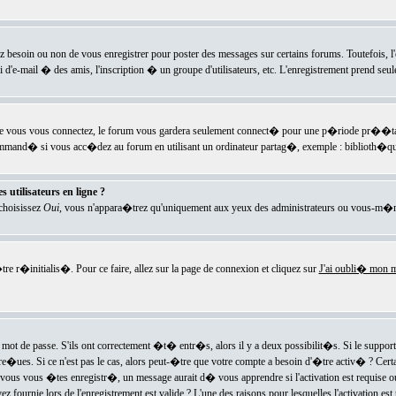
ez besoin ou non de vous enregistrer pour poster des messages sur certains forums. Toutefois,
i d'e-mail � des amis, l'inscription � un groupe d'utilisateurs, etc. L'enregistrement prend seu
e vous vous connectez, le forum vous gardera seulement connect� pour une p�riode pr��tabli
ecommand� si vous acc�dez au forum en utilisant un ordinateur partag�, exemple : biblioth�qu
 utilisateurs en ligne ?
 choisissez
Oui
, vous n'appara�trez qu'uniquement aux yeux des administrateurs ou vous-m�m
re r�initialis�. Pour ce faire, allez sur la page de connexion et cliquez sur
J'ai oubli� mon m
mot de passe. S'ils ont correctement �t� entr�s, alors il y a deux possibilit�s. Si le suppo
 re�ues. Si ce n'est pas le cas, alors peut-�tre que votre compte a besoin d'�tre activ� ? Cer
ous vous �tes enregistr�, un message aurait d� vous apprendre si l'activation est requise ou n
fournie lors de l'enregistrement est valide ? L'une des raisons pour lesquelles l'activation est