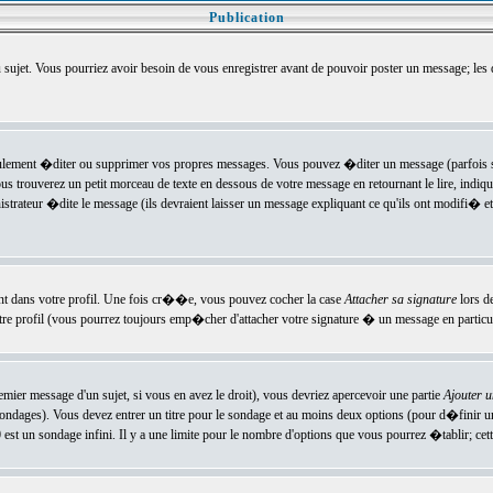
Publication
u sujet. Vous pourriez avoir besoin de vous enregistrer avant de pouvoir poster un message; les
ement �diter ou supprimer vos propres messages. Vous pouvez �diter un message (parfois se
verez un petit morceau de texte en dessous de votre message en retournant le lire, indiquan
ateur �dite le message (ils devraient laisser un message expliquant ce qu'ils ont modifi� et 
nt dans votre profil. Une fois cr��e, vous pouvez cocher la case
Attacher sa signature
lors d
e profil (vous pourrez toujours emp�cher d'attacher votre signature � un message en particuli
ier message d'un sujet, si vous en avez le droit), vous devriez apercevoir une partie
Ajouter 
sondages). Vous devez entrer un titre pour le sondage et au moins deux options (pour d�finir 
t un sondage infini. Il y a une limite pour le nombre d'options que vous pourrez �tablir; cette