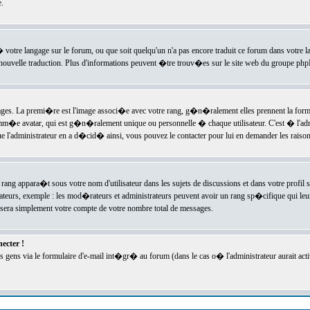
.
l� votre langage sur le forum, ou que soit quelqu'un n'a pas encore traduit ce forum dans votre 
e nouvelle traduction. Plus d'informations peuvent �tre trouv�es sur le site web du groupe phpBB
ssages. La premi�re est l'image associ�e avec votre rang, g�n�ralement elles prennent la form
omm�e avatar, qui est g�n�ralement unique ou personnelle � chaque utilisateur. C'est � l'admin
 que l'administrateur en a d�cid� ainsi, vous pouvez le contacter pour lui en demander les rais
rang appara�t sous votre nom d'utilisateur dans les sujets de discussions et dans votre profil s
teurs, exemple : les mod�rateurs et administrateurs peuvent avoir un rang sp�cifique qui leur 
sera simplement votre compte de votre nombre total de messages.
ecter !
gens via le formulaire d'e-mail int�gr� au forum (dans le cas o� l'administrateur aurait acti