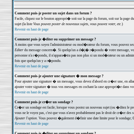
Comment puis-je poster un sujet dans un forum ?
Facile, cliquez sur le bouton appropri� soit sur la page du forum, soit sur la page d
sujet (la liste
Vous pouvez poster de nouveaux sujets, vous pouvez voter, etc.
)
Revenir en haut de page
Comment puis-je �diter ou supprimer un message ?
A moins que vous soyez l'administrateur ou mod�rateur du forum, vous pouvez seul
Editer
du message concern�. Si quelqu'un a d�j� r�pondu � votre message, vous trou
personne n'a r�pondu, il n'appara�tra pas non plus si un mod�rateur ou un administr
fois que quelqu'un y a r�pondu.
Revenir en haut de page
Comment puis-je ajouter une signature � mon message ?
Pour ajouter une signature � un message, vous devez d'abord en cr�er une, en alla
ajouter votre signature � tous vos messages en cochant la case appropri�e dans votr
Revenir en haut de page
Comment puis-je cr�er un sondage ?
Cr�er un sondage est facile; lorsque vous postez un nouveau sujet (ou �ditez le prem
vous ne le voyez pas, c'est que vous n'avez probablement pas le droit de cr�er des 
Ajouter l'option
. Vous pouvez �galement d�finir une date limite pour le sondage; 0 es
Revenir en haut de page
Comment puis-je �diter ou supprimer un sondage ?