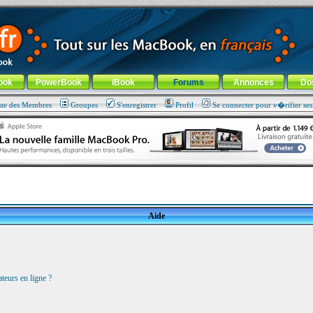
ade !
général
-
Aller au menu de la rubrique
ook
PowerBook
iBook
Forums
Annonces
Do
ste des Membres
Groupes
S'enregistrer
Profil
Se connecter pour v�rifier se
Aide
teurs en ligne ?