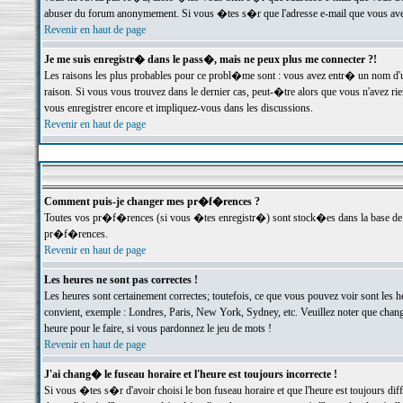
abuser du forum anonymement. Si vous �tes s�r que l'adresse e-mail que vous avez f
Revenir en haut de page
Je me suis enregistr� dans le pass�, mais ne peux plus me connecter ?!
Les raisons les plus probables pour ce probl�me sont : vous avez entr� un nom d'
raison. Si vous vous trouvez dans le dernier cas, peut-�tre alors que vous n'avez ri
vous enregistrer encore et impliquez-vous dans les discussions.
Revenir en haut de page
Comment puis-je changer mes pr�f�rences ?
Toutes vos pr�f�rences (si vous �tes enregistr�) sont stock�es dans la base de d
pr�f�rences.
Revenir en haut de page
Les heures ne sont pas correctes !
Les heures sont certainement correctes; toutefois, ce que vous pouvez voir sont les 
convient, exemple : Londres, Paris, New York, Sydney, etc. Veuillez noter que chang
heure pour le faire, si vous pardonnez le jeu de mots !
Revenir en haut de page
J'ai chang� le fuseau horaire et l'heure est toujours incorrecte !
Si vous �tes s�r d'avoir choisi le bon fuseau horaire et que l'heure est toujours 