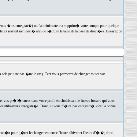
 vous �tes enregistr�) ou l'administrateur a supprim� votre compte pour quelque
teurs n'ayant rien post� afin de r�duire la taille de la base de donn�es. Essayez de
ela peut ne pas �tre le cas). Ceci vous permettra de changer toutes vos
ger vos pr�f�rences dans votre profil en choisissant le fuseau horaire qui vous
es utilisateurs enregistr�s. Donc, si vous n'�tes pas enregistr�, c'est la bonne
 con�u pour g�rer le changement entre l'heure d'hiver et l'heure d'�t�; donc,