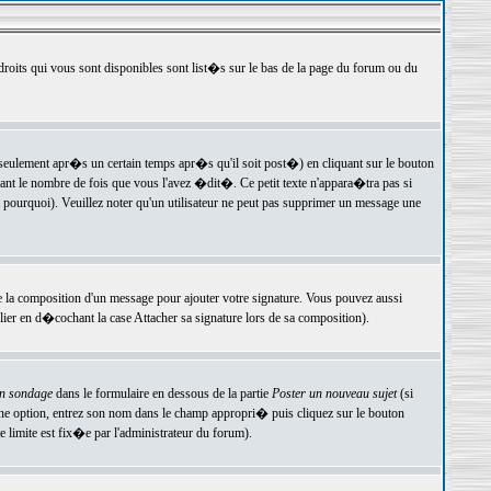
 droits qui vous sont disponibles sont list�s sur le bas de la page du forum ou du
ulement apr�s un certain temps apr�s qu'il soit post�) en cliquant sur le bouton
t le nombre de fois que vous l'avez �dit�. Ce petit texte n'appara�tra pas si
pourquoi). Veuillez noter qu'un utilisateur ne peut pas supprimer un message une
e la composition d'un message pour ajouter votre signature. Vous pouvez aussi
er en d�cochant la case Attacher sa signature lors de sa composition).
un sondage
dans le formulaire en dessous de la partie
Poster un nouveau sujet
(si
une option, entrez son nom dans le champ appropri� puis cliquez sur le bouton
 limite est fix�e par l'administrateur du forum).