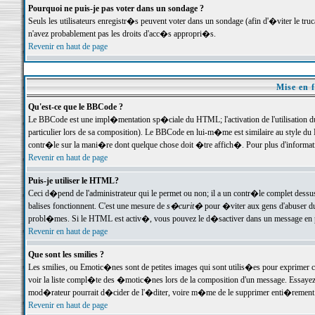
Pourquoi ne puis-je pas voter dans un sondage ?
Seuls les utilisateurs enregistr�s peuvent voter dans un sondage (afin d'�viter le tr
n'avez probablement pas les droits d'acc�s appropri�s.
Revenir en haut de page
Mise en f
Qu'est-ce que le BBCode ?
Le BBCode est une impl�mentation sp�ciale du HTML; l'activation de l'utilisation 
particulier lors de sa composition). Le BBCode en lui-m�me est similaire au style du H
contr�le sur la mani�re dont quelque chose doit �tre affich�. Pour plus d'information
Revenir en haut de page
Puis-je utiliser le HTML?
Ceci d�pend de l'administrateur qui le permet ou non; il a un contr�le complet dessu
balises fonctionnent. C'est une mesure de
s�curit�
pour �viter aux gens d'abuser du 
probl�mes. Si le HTML est activ�, vous pouvez le d�sactiver dans un message en par
Revenir en haut de page
Que sont les smilies ?
Les smilies, ou Emotic�nes sont de petites images qui sont utilis�es pour exprimer certa
voir la liste compl�te des �motic�nes lors de la composition d'un message. Essayez de 
mod�rateur pourrait d�cider de l'�diter, voire m�me de le supprimer enti�rement
Revenir en haut de page