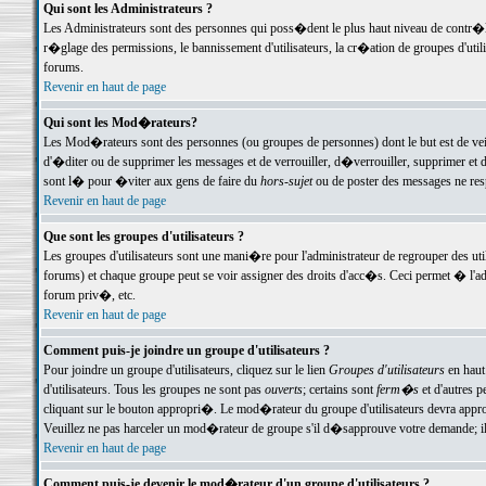
Qui sont les Administrateurs ?
Les Administrateurs sont des personnes qui poss�dent le plus haut niveau de contr�le 
r�glage des permissions, le bannissement d'utilisateurs, la cr�ation de groupes d'uti
forums.
Revenir en haut de page
Qui sont les Mod�rateurs?
Les Mod�rateurs sont des personnes (ou groupes de personnes) dont le but est de veil
d'�diter ou de supprimer les messages et de verrouiller, d�verrouiller, supprimer 
sont l� pour �viter aux gens de faire du
hors-sujet
ou de poster des messages ne res
Revenir en haut de page
Que sont les groupes d'utilisateurs ?
Les groupes d'utilisateurs sont une mani�re pour l'administrateur de regrouper des util
forums) et chaque groupe peut se voir assigner des droits d'acc�s. Ceci permet � 
forum priv�, etc.
Revenir en haut de page
Comment puis-je joindre un groupe d'utilisateurs ?
Pour joindre un groupe d'utilisateurs, cliquez sur le lien
Groupes d'utilisateurs
en haut
d'utilisateurs. Tous les groupes ne sont pas
ouverts
; certains sont
ferm�s
et d'autres p
cliquant sur le bouton appropri�. Le mod�rateur du groupe d'utilisateurs devra appro
Veuillez ne pas harceler un mod�rateur de groupe s'il d�sapprouve votre demande; il 
Revenir en haut de page
Comment puis-je devenir le mod�rateur d'un groupe d'utilisateurs ?