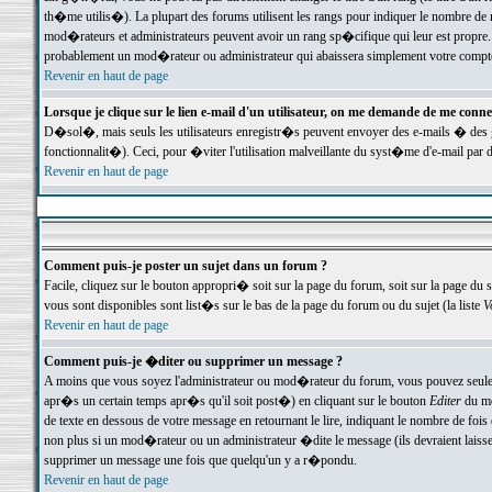
th�me utilis�). La plupart des forums utilisent les rangs pour indiquer le nombre de m
mod�rateurs et administrateurs peuvent avoir un rang sp�cifique qui leur est propre. 
probablement un mod�rateur ou administrateur qui abaissera simplement votre compte
Revenir en haut de page
Lorsque je clique sur le lien e-mail d'un utilisateur, on me demande de me conne
D�sol�, mais seuls les utilisateurs enregistr�s peuvent envoyer des e-mails � des ge
fonctionnalit�). Ceci, pour �viter l'utilisation malveillante du syst�me d'e-mail par 
Revenir en haut de page
Comment puis-je poster un sujet dans un forum ?
Facile, cliquez sur le bouton appropri� soit sur la page du forum, soit sur la page du 
vous sont disponibles sont list�s sur le bas de la page du forum ou du sujet (la liste
V
Revenir en haut de page
Comment puis-je �diter ou supprimer un message ?
A moins que vous soyez l'administrateur ou mod�rateur du forum, vous pouvez seul
apr�s un certain temps apr�s qu'il soit post�) en cliquant sur le bouton
Editer
du me
de texte en dessous de votre message en retournant le lire, indiquant le nombre de fo
non plus si un mod�rateur ou un administrateur �dite le message (ils devraient laisser
supprimer un message une fois que quelqu'un y a r�pondu.
Revenir en haut de page