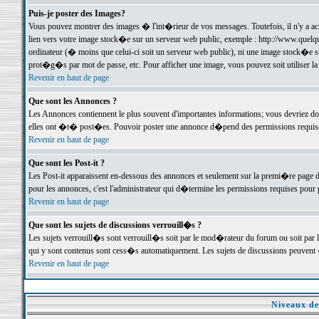
Puis-je poster des Images?
Vous pouvez montrer des images � l'int�rieur de vos messages. Toutefois, il n'y a 
lien vers votre image stock�e sur un serveur web public, exemple : http://www.quelq
ordinateur (� moins que celui-ci soit un serveur web public), ni une image stock�e su
prot�g�s par mot de passe, etc. Pour afficher une image, vous pouvez soit utiliser 
Revenir en haut de page
Que sont les Annonces ?
Les Annonces contiennent le plus souvent d'importantes informations; vous devriez d
elles ont �t� post�es. Pouvoir poster une annonce d�pend des permissions requises;
Revenir en haut de page
Que sont les Post-it ?
Les Post-it apparaissent en-dessous des annonces et seulement sur la premi�re page 
pour les annonces, c'est l'administrateur qui d�termine les permissions requises pour 
Revenir en haut de page
Que sont les sujets de discussions verrouill�s ?
Les sujets verrouill�s sont verrouill�s soit par le mod�rateur du forum ou soit par 
qui y sont contenus sont cess�s automatiquement. Les sujets de discussions peuvent 
Revenir en haut de page
Niveaux de