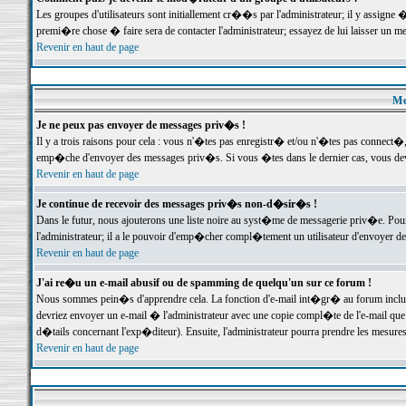
Les groupes d'utilisateurs sont initiallement cr��s par l'administrateur; il y assign
premi�re chose � faire sera de contacter l'administrateur; essayez de lui laisser un 
Revenir en haut de page
Me
Je ne peux pas envoyer de messages priv�s !
Il y a trois raisons pour cela : vous n'�tes pas enregistr� et/ou n'�tes pas connect�
emp�che d'envoyer des messages priv�s. Si vous �tes dans le dernier cas, vous devr
Revenir en haut de page
Je continue de recevoir des messages priv�s non-d�sir�s !
Dans le futur, nous ajouterons une liste noire au syst�me de messagerie priv�e. P
l'administrateur; il a le pouvoir d'emp�cher compl�tement un utilisateur d'envoyer 
Revenir en haut de page
J'ai re�u un e-mail abusif ou de spamming de quelqu'un sur ce forum !
Nous sommes pein�s d'apprendre cela. La fonction d'e-mail int�gr� au forum inclut d
devriez envoyer un e-mail � l'administrateur avec une copie compl�te de l'e-mail que v
d�tails concernant l'exp�diteur). Ensuite, l'administrateur pourra prendre les mesure
Revenir en haut de page