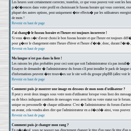
Les heures sont certainement correctes; toutefois, ce que vous pouvez voir sont les he
pr�f�rences dans votre profil en choisissant le fuseau horaire qui vous convient, exe
plupart des autres options, peut uniquement �tre effectu� par les utilisateurs enregis
de mots !
Revenir en haut de page
J'ai chang� le fuseau horaire et l'heure est toujours incorrecte !
Si vous �tes s�r d'avoir choisi le bon fuseau horaire et que l'heure est toujours d
pour g�rer le changement entre l'heure d'hiver et l'heure d'�t�; donc, durant l'�t�,
Revenir en haut de page
Ma langue n'est pas dans la liste !
Les raisons les plus probables pour ceci sont que soit l'administrateur n'a pas install�
Essayez de demander � l'administrateur du forum s'il peut installer le pack de langue d
d'informations peuvent �tre trouv�es sur le site web du groupe phpBB (allez voir le l
Revenir en haut de page
Comment puis-je montrer une image en dessous de mon nom d'utilisateur ?
Il peut y avoir deux images sous votre nom d'utilisateur lorsque vous lisez des mess
ou de blocs indiquant combien de messages vous avez fait ou votre statut sur le for
unique ou personnelle � chaque utilisateur. C'est � l'administrateur du forum d'activer
un avatar, cela voudra alors dire que l'administrateur en a d�cid� ainsi, vous pouvez
Revenir en haut de page
Comment puis-je changer mon rang ?
En g�n�ral, vous ne pouvez pas directement changer le titre d'un rang (le titre d'un ra