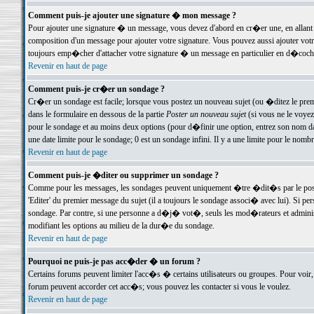
Comment puis-je ajouter une signature � mon message ?
Pour ajouter une signature � un message, vous devez d'abord en cr�er une, en allant
composition d'un message pour ajouter votre signature. Vous pouvez aussi ajouter vot
toujours emp�cher d'attacher votre signature � un message en particulier en d�cochan
Revenir en haut de page
Comment puis-je cr�er un sondage ?
Cr�er un sondage est facile; lorsque vous postez un nouveau sujet (ou �ditez le premie
dans le formulaire en dessous de la partie
Poster un nouveau sujet
(si vous ne le voyez
pour le sondage et au moins deux options (pour d�finir une option, entrez son nom d
une date limite pour le sondage; 0 est un sondage infini. Il y a une limite pour le nomb
Revenir en haut de page
Comment puis-je �diter ou supprimer un sondage ?
Comme pour les messages, les sondages peuvent uniquement �tre �dit�s par le poste
'Editer' du premier message du sujet (il a toujours le sondage associ� avec lui). Si 
sondage. Par contre, si une personne a d�j� vot�, seuls les mod�rateurs et administ
modifiant les options au milieu de la dur�e du sondage.
Revenir en haut de page
Pourquoi ne puis-je pas acc�der � un forum ?
Certains forums peuvent limiter l'acc�s � certains utilisateurs ou groupes. Pour voir, 
forum peuvent accorder cet acc�s; vous pouvez les contacter si vous le voulez.
Revenir en haut de page