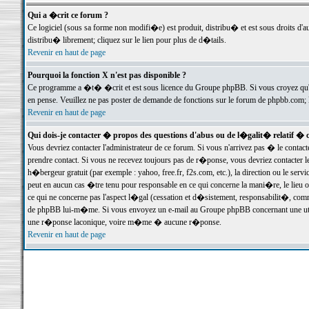
Qui a �crit ce forum ?
Ce logiciel (sous sa forme non modifi�e) est produit, distribu� et est sous droits d'a
distribu� librement; cliquez sur le lien pour plus de d�tails.
Revenir en haut de page
Pourquoi la fonction X n'est pas disponible ?
Ce programme a �t� �crit et est sous licence du Groupe phpBB. Si vous croyez qu'un
en pense. Veuillez ne pas poster de demande de fonctions sur le forum de phpbb.com; 
Revenir en haut de page
Qui dois-je contacter � propos des questions d'abus ou de l�galit� relatif � 
Vous devriez contacter l'administrateur de ce forum. Si vous n'arrivez pas � le conta
prendre contact. Si vous ne recevez toujours pas de r�ponse, vous devriez contacter 
h�bergeur gratuit (par exemple : yahoo, free.fr, f2s.com, etc.), la direction ou le se
peut en aucun cas �tre tenu pour responsable en ce qui concerne la mani�re, le lieu ou 
ce qui ne concerne pas l'aspect l�gal (cessation et d�sistement, responsabilit�, comm
de phpBB lui-m�me. Si vous envoyez un e-mail au Groupe phpBB concernant une utili
une r�ponse laconique, voire m�me � aucune r�ponse.
Revenir en haut de page