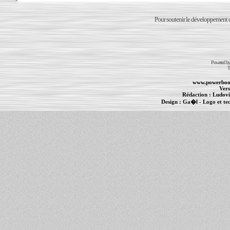
Pour soutenir le développement du
Powered b
T
www.powerboo
Vers
Rédaction :
Ludovi
Design :
Ga�l
- Logo et te
Informations :
PowerBook
-
MacBook Pro
-
i