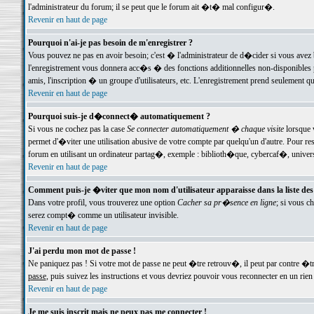
l'administrateur du forum; il se peut que le forum ait �t� mal configur�.
Revenir en haut de page
Pourquoi n'ai-je pas besoin de m'enregistrer ?
Vous pouvez ne pas en avoir besoin; c'est � l'administrateur de d�cider si vous avez 
l'enregistrement vous donnera acc�s � des fonctions additionnelles non-disponibles p
amis, l'inscription � un groupe d'utilisateurs, etc. L'enregistrement prend seulement q
Revenir en haut de page
Pourquoi suis-je d�connect� automatiquement ?
Si vous ne cochez pas la case
Se connecter automatiquement � chaque visite
lorsque 
permet d'�viter une utilisation abusive de votre compte par quelqu'un d'autre. Pour 
forum en utilisant un ordinateur partag�, exemple : biblioth�que, cybercaf�, univers
Revenir en haut de page
Comment puis-je �viter que mon nom d'utilisateur apparaisse dans la liste des u
Dans votre profil, vous trouverez une option
Cacher sa pr�sence en ligne
; si vous c
serez compt� comme un utilisateur invisible.
Revenir en haut de page
J'ai perdu mon mot de passe !
Ne paniquez pas ! Si votre mot de passe ne peut �tre retrouv�, il peut par contre �tre
passe
, puis suivez les instructions et vous devriez pouvoir vous reconnecter en un rien
Revenir en haut de page
Je me suis inscrit mais ne peux pas me connecter !