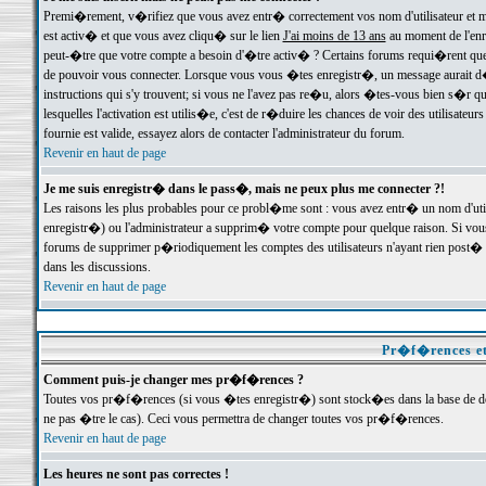
Premi�rement, v�rifiez que vous avez entr� correctement vos nom d'utilisateur et mo
est activ� et que vous avez cliqu� sur le lien
J'ai moins de 13 ans
au moment de l'enre
peut-�tre que votre compte a besoin d'�tre activ� ? Certains forums requi�rent que 
de pouvoir vous connecter. Lorsque vous vous �tes enregistr�, un message aurait d� v
instructions qui s'y trouvent; si vous ne l'avez pas re�u, alors �tes-vous bien s�r que
lesquelles l'activation est utilis�e, c'est de r�duire les chances de voir des utilis
fournie est valide, essayez alors de contacter l'administrateur du forum.
Revenir en haut de page
Je me suis enregistr� dans le pass�, mais ne peux plus me connecter ?!
Les raisons les plus probables pour ce probl�me sont : vous avez entr� un nom d'ut
enregistr�) ou l'administrateur a supprim� votre compte pour quelque raison. Si vous 
forums de supprimer p�riodiquement les comptes des utilisateurs n'ayant rien post� a
dans les discussions.
Revenir en haut de page
Pr�f�rences et
Comment puis-je changer mes pr�f�rences ?
Toutes vos pr�f�rences (si vous �tes enregistr�) sont stock�es dans la base de don
ne pas �tre le cas). Ceci vous permettra de changer toutes vos pr�f�rences.
Revenir en haut de page
Les heures ne sont pas correctes !