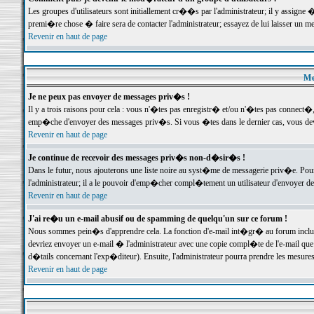
Les groupes d'utilisateurs sont initiallement cr��s par l'administrateur; il y assign
premi�re chose � faire sera de contacter l'administrateur; essayez de lui laisser un 
Revenir en haut de page
Me
Je ne peux pas envoyer de messages priv�s !
Il y a trois raisons pour cela : vous n'�tes pas enregistr� et/ou n'�tes pas connect�
emp�che d'envoyer des messages priv�s. Si vous �tes dans le dernier cas, vous devr
Revenir en haut de page
Je continue de recevoir des messages priv�s non-d�sir�s !
Dans le futur, nous ajouterons une liste noire au syst�me de messagerie priv�e. P
l'administrateur; il a le pouvoir d'emp�cher compl�tement un utilisateur d'envoyer 
Revenir en haut de page
J'ai re�u un e-mail abusif ou de spamming de quelqu'un sur ce forum !
Nous sommes pein�s d'apprendre cela. La fonction d'e-mail int�gr� au forum inclut d
devriez envoyer un e-mail � l'administrateur avec une copie compl�te de l'e-mail que v
d�tails concernant l'exp�diteur). Ensuite, l'administrateur pourra prendre les mesure
Revenir en haut de page