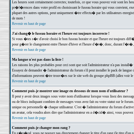
Les heures sont certainement correctes; toutefois, ce que vous pouvez voir sont les he
pr�f�rences dans votre profil en choisissant le fuseau horaire qui vous convient, exe
plupart des autres options, peut uniquement �tre effectu� par les utilisateurs enregis
de mots !
Revenir en haut de page
J'ai chang� le fuseau horaire et l'heure est toujours incorrecte !
Si vous �tes s�r d'avoir choisi le bon fuseau horaire et que l'heure est toujours d
pour g�rer le changement entre l'heure d'hiver et l'heure d'�t�; donc, durant l'�t�,
Revenir en haut de page
Ma langue n'est pas dans la liste !
Les raisons les plus probables pour ceci sont que soit l'administrateur n'a pas install�
Essayez de demander � l'administrateur du forum s'il peut installer le pack de langue d
d'informations peuvent �tre trouv�es sur le site web du groupe phpBB (allez voir le l
Revenir en haut de page
Comment puis-je montrer une image en dessous de mon nom d'utilisateur ?
Il peut y avoir deux images sous votre nom d'utilisateur lorsque vous lisez des mess
ou de blocs indiquant combien de messages vous avez fait ou votre statut sur le for
unique ou personnelle � chaque utilisateur. C'est � l'administrateur du forum d'activer
un avatar, cela voudra alors dire que l'administrateur en a d�cid� ainsi, vous pouvez
Revenir en haut de page
Comment puis-je changer mon rang ?
En g�n�ral, vous ne pouvez pas directement changer le titre d'un rang (le titre d'un ra