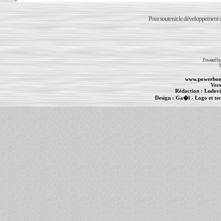
Pour soutenir le développement du
Powered b
T
www.powerboo
Vers
Rédaction :
Ludovi
Design :
Ga�l
- Logo et te
Informations :
PowerBook
-
MacBook Pro
-
i