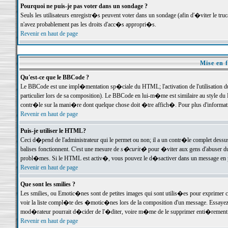
Pourquoi ne puis-je pas voter dans un sondage ?
Seuls les utilisateurs enregistr�s peuvent voter dans un sondage (afin d'�viter le tr
n'avez probablement pas les droits d'acc�s appropri�s.
Revenir en haut de page
Mise en f
Qu'est-ce que le BBCode ?
Le BBCode est une impl�mentation sp�ciale du HTML; l'activation de l'utilisation 
particulier lors de sa composition). Le BBCode en lui-m�me est similaire au style du H
contr�le sur la mani�re dont quelque chose doit �tre affich�. Pour plus d'information
Revenir en haut de page
Puis-je utiliser le HTML?
Ceci d�pend de l'administrateur qui le permet ou non; il a un contr�le complet dessu
balises fonctionnent. C'est une mesure de
s�curit�
pour �viter aux gens d'abuser du 
probl�mes. Si le HTML est activ�, vous pouvez le d�sactiver dans un message en par
Revenir en haut de page
Que sont les smilies ?
Les smilies, ou Emotic�nes sont de petites images qui sont utilis�es pour exprimer certa
voir la liste compl�te des �motic�nes lors de la composition d'un message. Essayez de 
mod�rateur pourrait d�cider de l'�diter, voire m�me de le supprimer enti�rement
Revenir en haut de page