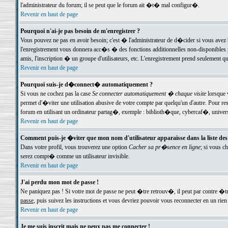
l'administrateur du forum; il se peut que le forum ait �t� mal configur�.
Revenir en haut de page
Pourquoi n'ai-je pas besoin de m'enregistrer ?
Vous pouvez ne pas en avoir besoin; c'est � l'administrateur de d�cider si vous avez 
l'enregistrement vous donnera acc�s � des fonctions additionnelles non-disponibles p
amis, l'inscription � un groupe d'utilisateurs, etc. L'enregistrement prend seulement q
Revenir en haut de page
Pourquoi suis-je d�connect� automatiquement ?
Si vous ne cochez pas la case
Se connecter automatiquement � chaque visite
lorsque 
permet d'�viter une utilisation abusive de votre compte par quelqu'un d'autre. Pour 
forum en utilisant un ordinateur partag�, exemple : biblioth�que, cybercaf�, univers
Revenir en haut de page
Comment puis-je �viter que mon nom d'utilisateur apparaisse dans la liste des u
Dans votre profil, vous trouverez une option
Cacher sa pr�sence en ligne
; si vous c
serez compt� comme un utilisateur invisible.
Revenir en haut de page
J'ai perdu mon mot de passe !
Ne paniquez pas ! Si votre mot de passe ne peut �tre retrouv�, il peut par contre �tre
passe
, puis suivez les instructions et vous devriez pouvoir vous reconnecter en un rien
Revenir en haut de page
Je me suis inscrit mais ne peux pas me connecter !