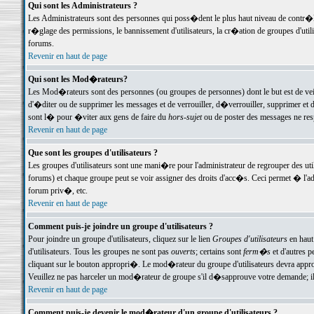
Qui sont les Administrateurs ?
Les Administrateurs sont des personnes qui poss�dent le plus haut niveau de contr�le 
r�glage des permissions, le bannissement d'utilisateurs, la cr�ation de groupes d'uti
forums.
Revenir en haut de page
Qui sont les Mod�rateurs?
Les Mod�rateurs sont des personnes (ou groupes de personnes) dont le but est de veil
d'�diter ou de supprimer les messages et de verrouiller, d�verrouiller, supprimer 
sont l� pour �viter aux gens de faire du
hors-sujet
ou de poster des messages ne res
Revenir en haut de page
Que sont les groupes d'utilisateurs ?
Les groupes d'utilisateurs sont une mani�re pour l'administrateur de regrouper des util
forums) et chaque groupe peut se voir assigner des droits d'acc�s. Ceci permet � 
forum priv�, etc.
Revenir en haut de page
Comment puis-je joindre un groupe d'utilisateurs ?
Pour joindre un groupe d'utilisateurs, cliquez sur le lien
Groupes d'utilisateurs
en haut
d'utilisateurs. Tous les groupes ne sont pas
ouverts
; certains sont
ferm�s
et d'autres p
cliquant sur le bouton appropri�. Le mod�rateur du groupe d'utilisateurs devra appro
Veuillez ne pas harceler un mod�rateur de groupe s'il d�sapprouve votre demande; il 
Revenir en haut de page
Comment puis-je devenir le mod�rateur d'un groupe d'utilisateurs ?