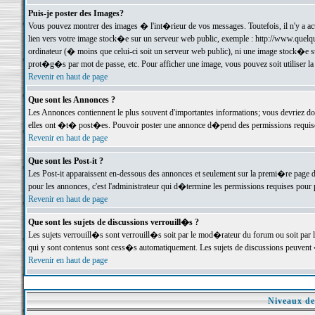
Puis-je poster des Images?
Vous pouvez montrer des images � l'int�rieur de vos messages. Toutefois, il n'y a 
lien vers votre image stock�e sur un serveur web public, exemple : http://www.quelq
ordinateur (� moins que celui-ci soit un serveur web public), ni une image stock�e su
prot�g�s par mot de passe, etc. Pour afficher une image, vous pouvez soit utiliser 
Revenir en haut de page
Que sont les Annonces ?
Les Annonces contiennent le plus souvent d'importantes informations; vous devriez d
elles ont �t� post�es. Pouvoir poster une annonce d�pend des permissions requises;
Revenir en haut de page
Que sont les Post-it ?
Les Post-it apparaissent en-dessous des annonces et seulement sur la premi�re page 
pour les annonces, c'est l'administrateur qui d�termine les permissions requises pour 
Revenir en haut de page
Que sont les sujets de discussions verrouill�s ?
Les sujets verrouill�s sont verrouill�s soit par le mod�rateur du forum ou soit par 
qui y sont contenus sont cess�s automatiquement. Les sujets de discussions peuvent 
Revenir en haut de page
Niveaux de