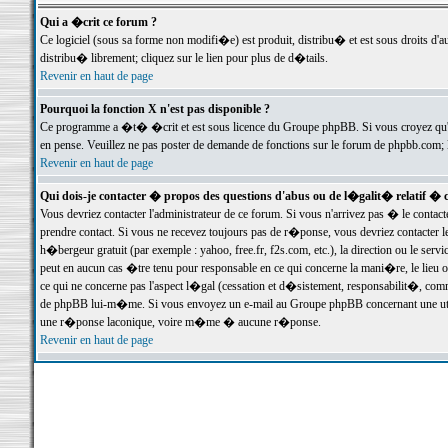
Qui a �crit ce forum ?
Ce logiciel (sous sa forme non modifi�e) est produit, distribu� et est sous droits d'a
distribu� librement; cliquez sur le lien pour plus de d�tails.
Revenir en haut de page
Pourquoi la fonction X n'est pas disponible ?
Ce programme a �t� �crit et est sous licence du Groupe phpBB. Si vous croyez qu'un
en pense. Veuillez ne pas poster de demande de fonctions sur le forum de phpbb.com; 
Revenir en haut de page
Qui dois-je contacter � propos des questions d'abus ou de l�galit� relatif � 
Vous devriez contacter l'administrateur de ce forum. Si vous n'arrivez pas � le conta
prendre contact. Si vous ne recevez toujours pas de r�ponse, vous devriez contacter 
h�bergeur gratuit (par exemple : yahoo, free.fr, f2s.com, etc.), la direction ou le se
peut en aucun cas �tre tenu pour responsable en ce qui concerne la mani�re, le lieu ou 
ce qui ne concerne pas l'aspect l�gal (cessation et d�sistement, responsabilit�, comm
de phpBB lui-m�me. Si vous envoyez un e-mail au Groupe phpBB concernant une utili
une r�ponse laconique, voire m�me � aucune r�ponse.
Revenir en haut de page