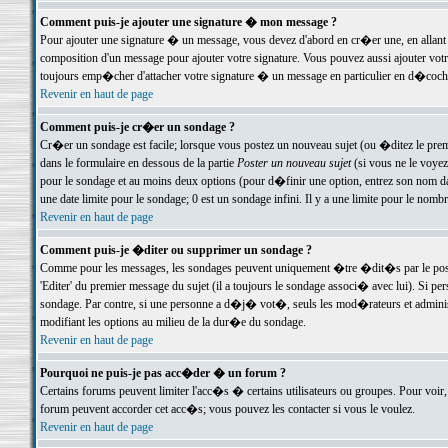
Comment puis-je ajouter une signature � mon message ?
Pour ajouter une signature � un message, vous devez d'abord en cr�er une, en allant
composition d'un message pour ajouter votre signature. Vous pouvez aussi ajouter vot
toujours emp�cher d'attacher votre signature � un message en particulier en d�cochan
Revenir en haut de page
Comment puis-je cr�er un sondage ?
Cr�er un sondage est facile; lorsque vous postez un nouveau sujet (ou �ditez le premie
dans le formulaire en dessous de la partie
Poster un nouveau sujet
(si vous ne le voyez
pour le sondage et au moins deux options (pour d�finir une option, entrez son nom d
une date limite pour le sondage; 0 est un sondage infini. Il y a une limite pour le nomb
Revenir en haut de page
Comment puis-je �diter ou supprimer un sondage ?
Comme pour les messages, les sondages peuvent uniquement �tre �dit�s par le poste
'Editer' du premier message du sujet (il a toujours le sondage associ� avec lui). Si 
sondage. Par contre, si une personne a d�j� vot�, seuls les mod�rateurs et administ
modifiant les options au milieu de la dur�e du sondage.
Revenir en haut de page
Pourquoi ne puis-je pas acc�der � un forum ?
Certains forums peuvent limiter l'acc�s � certains utilisateurs ou groupes. Pour voir, 
forum peuvent accorder cet acc�s; vous pouvez les contacter si vous le voulez.
Revenir en haut de page