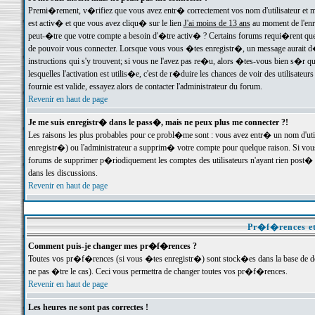
Premi�rement, v�rifiez que vous avez entr� correctement vos nom d'utilisateur et mo
est activ� et que vous avez cliqu� sur le lien
J'ai moins de 13 ans
au moment de l'enre
peut-�tre que votre compte a besoin d'�tre activ� ? Certains forums requi�rent que 
de pouvoir vous connecter. Lorsque vous vous �tes enregistr�, un message aurait d� v
instructions qui s'y trouvent; si vous ne l'avez pas re�u, alors �tes-vous bien s�r que
lesquelles l'activation est utilis�e, c'est de r�duire les chances de voir des utilis
fournie est valide, essayez alors de contacter l'administrateur du forum.
Revenir en haut de page
Je me suis enregistr� dans le pass�, mais ne peux plus me connecter ?!
Les raisons les plus probables pour ce probl�me sont : vous avez entr� un nom d'ut
enregistr�) ou l'administrateur a supprim� votre compte pour quelque raison. Si vous 
forums de supprimer p�riodiquement les comptes des utilisateurs n'ayant rien post� a
dans les discussions.
Revenir en haut de page
Pr�f�rences et
Comment puis-je changer mes pr�f�rences ?
Toutes vos pr�f�rences (si vous �tes enregistr�) sont stock�es dans la base de don
ne pas �tre le cas). Ceci vous permettra de changer toutes vos pr�f�rences.
Revenir en haut de page
Les heures ne sont pas correctes !