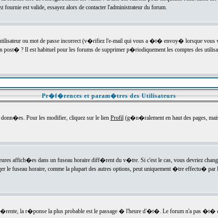
ournie est valide, essayez alors de contacter l'administrateur du forum.
utilisateur ou mot de passe incorrect (v�rifiez l'e-mail qui vous a �t� envoy� lorsque vous
en post� ? Il est habituel pour les forums de supprimer p�riodiquement les comptes des utilisa
Pr�f�rences et param�tres des Utilisateurs
onn�es. Pour les modifier, cliquez sur le lien
Profil
(g�n�ralement en haut des pages, mais c
heures affich�es dans un fuseau horaire diff�rent du v�tre. Si c'est le cas, vous devriez chan
er le fuseau horaire, comme la plupart des autres options, peut uniquement �tre effectu� par l
diff�rente, la r�ponse la plus probable est le passage � l'heure d'�t�. Le forum n'a pas �t�