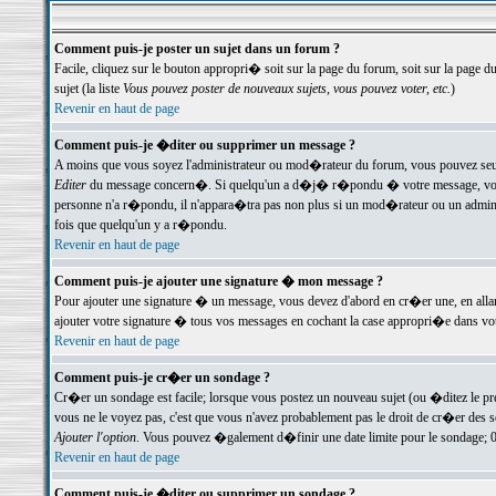
Comment puis-je poster un sujet dans un forum ?
Facile, cliquez sur le bouton appropri� soit sur la page du forum, soit sur la page d
sujet (la liste
Vous pouvez poster de nouveaux sujets, vous pouvez voter, etc.
)
Revenir en haut de page
Comment puis-je �diter ou supprimer un message ?
A moins que vous soyez l'administrateur ou mod�rateur du forum, vous pouvez seul
Editer
du message concern�. Si quelqu'un a d�j� r�pondu � votre message, vous trou
personne n'a r�pondu, il n'appara�tra pas non plus si un mod�rateur ou un administr
fois que quelqu'un y a r�pondu.
Revenir en haut de page
Comment puis-je ajouter une signature � mon message ?
Pour ajouter une signature � un message, vous devez d'abord en cr�er une, en alla
ajouter votre signature � tous vos messages en cochant la case appropri�e dans votr
Revenir en haut de page
Comment puis-je cr�er un sondage ?
Cr�er un sondage est facile; lorsque vous postez un nouveau sujet (ou �ditez le prem
vous ne le voyez pas, c'est que vous n'avez probablement pas le droit de cr�er des 
Ajouter l'option
. Vous pouvez �galement d�finir une date limite pour le sondage; 0 es
Revenir en haut de page
Comment puis-je �diter ou supprimer un sondage ?