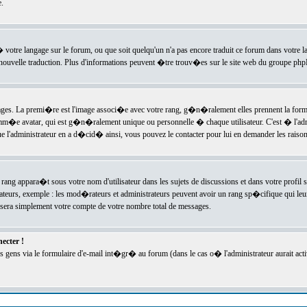
.
l� votre langage sur le forum, ou que soit quelqu'un n'a pas encore traduit ce forum dans votre 
e nouvelle traduction. Plus d'informations peuvent �tre trouv�es sur le site web du groupe phpBB
ssages. La premi�re est l'image associ�e avec votre rang, g�n�ralement elles prennent la form
omm�e avatar, qui est g�n�ralement unique ou personnelle � chaque utilisateur. C'est � l'admin
 que l'administrateur en a d�cid� ainsi, vous pouvez le contacter pour lui en demander les rais
rang appara�t sous votre nom d'utilisateur dans les sujets de discussions et dans votre profil s
teurs, exemple : les mod�rateurs et administrateurs peuvent avoir un rang sp�cifique qui leur 
sera simplement votre compte de votre nombre total de messages.
ecter !
gens via le formulaire d'e-mail int�gr� au forum (dans le cas o� l'administrateur aurait acti