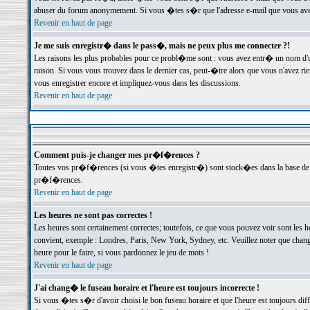
abuser du forum anonymement. Si vous �tes s�r que l'adresse e-mail que vous avez f
Revenir en haut de page
Je me suis enregistr� dans le pass�, mais ne peux plus me connecter ?!
Les raisons les plus probables pour ce probl�me sont : vous avez entr� un nom d'
raison. Si vous vous trouvez dans le dernier cas, peut-�tre alors que vous n'avez ri
vous enregistrer encore et impliquez-vous dans les discussions.
Revenir en haut de page
Comment puis-je changer mes pr�f�rences ?
Toutes vos pr�f�rences (si vous �tes enregistr�) sont stock�es dans la base de d
pr�f�rences.
Revenir en haut de page
Les heures ne sont pas correctes !
Les heures sont certainement correctes; toutefois, ce que vous pouvez voir sont les 
convient, exemple : Londres, Paris, New York, Sydney, etc. Veuillez noter que chang
heure pour le faire, si vous pardonnez le jeu de mots !
Revenir en haut de page
J'ai chang� le fuseau horaire et l'heure est toujours incorrecte !
Si vous �tes s�r d'avoir choisi le bon fuseau horaire et que l'heure est toujours 