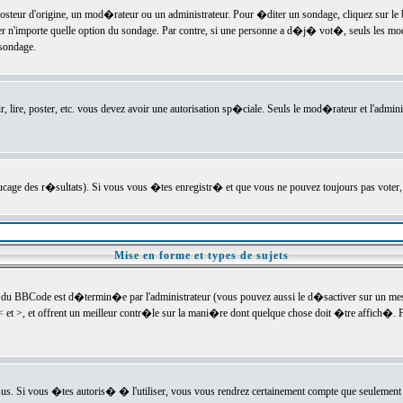
ur d'origine, un mod�rateur ou un administrateur. Pour �diter un sondage, cliquez sur le bou
r n'importe quelle option du sondage. Par contre, si une personne a d�j� vot�, seuls les mod
 sondage.
r, lire, poster, etc. vous devez avoir une autorisation sp�ciale. Seuls le mod�rateur et l'admin
trucage des r�sultats). Si vous vous �tes enregistr� et que vous ne pouvez toujours pas voter
Mise en forme et types de sujets
 du BBCode est d�termin�e par l'administrateur (vous pouvez aussi le d�sactiver sur un mess
< et >, et offrent un meilleur contr�le sur la mani�re dont quelque chose doit �tre affich�. Po
sus. Si vous �tes autoris� � l'utiliser, vous vous rendrez certainement compte que seulement 