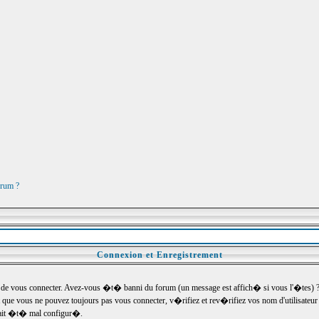
orum ?
Connexion et Enregistrement
e vous connecter. Avez-vous �t� banni du forum (un message est affich� si vous l'�tes) ? Si
 que vous ne pouvez toujours pas vous connecter, v�rifiez et rev�rifiez vos nom d'utilisateu
um ait �t� mal configur�.