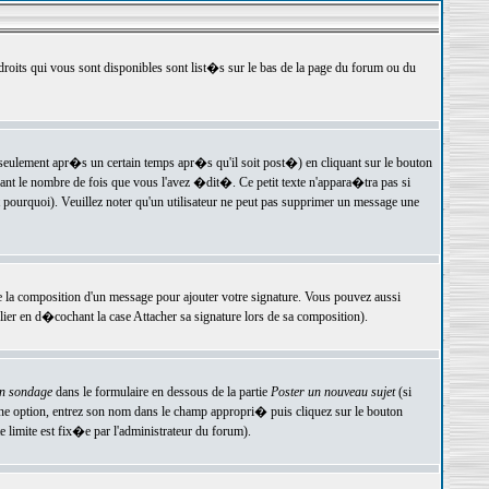
 droits qui vous sont disponibles sont list�s sur le bas de la page du forum ou du
ulement apr�s un certain temps apr�s qu'il soit post�) en cliquant sur le bouton
t le nombre de fois que vous l'avez �dit�. Ce petit texte n'appara�tra pas si
pourquoi). Veuillez noter qu'un utilisateur ne peut pas supprimer un message une
e la composition d'un message pour ajouter votre signature. Vous pouvez aussi
er en d�cochant la case Attacher sa signature lors de sa composition).
un sondage
dans le formulaire en dessous de la partie
Poster un nouveau sujet
(si
une option, entrez son nom dans le champ appropri� puis cliquez sur le bouton
 limite est fix�e par l'administrateur du forum).