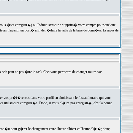
 vous �tes enregistr�) ou l'administrateur a supprim� votre compte pour quelque
teurs n'ayant rien post� afin de r�duire la taille de la base de donn�es. Essayez de
ela peut ne pas �tre le cas). Ceci vous permettra de changer toutes vos
ger vos pr�f�rences dans votre profil en choisissant le fuseau horaire qui vous
es utilisateurs enregistr�s. Donc, si vous n'�tes pas enregistr�, c'est la bonne
 con�u pour g�rer le changement entre l'heure d'hiver et l'heure d'�t�; donc,