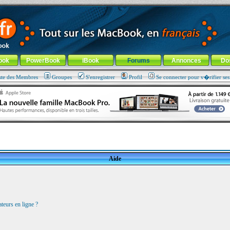
ade !
général
-
Aller au menu de la rubrique
ook
PowerBook
iBook
Forums
Annonces
Do
ste des Membres
Groupes
S'enregistrer
Profil
Se connecter pour v�rifier se
Aide
teurs en ligne ?