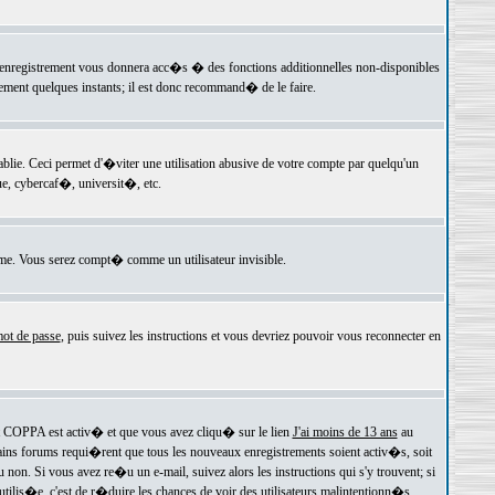
 l'enregistrement vous donnera acc�s � des fonctions additionnelles non-disponibles
lement quelques instants; il est donc recommand� de le faire.
e. Ceci permet d'�viter une utilisation abusive de votre compte par quelqu'un
e, cybercaf�, universit�, etc.
e. Vous serez compt� comme un utilisateur invisible.
ot de passe
, puis suivez les instructions et vous devriez pouvoir vous reconnecter en
rt COPPA est activ� et que vous avez cliqu� sur le lien
J'ai moins de 13 ans
au
tains forums requi�rent que tous les nouveaux enregistrements soient activ�s, soit
on. Si vous avez re�u un e-mail, suivez alors les instructions qui s'y trouvent; si
 utilis�e, c'est de r�duire les chances de voir des utilisateurs malintentionn�s