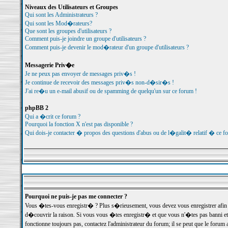
Niveaux des Utilisateurs et Groupes
Qui sont les Administrateurs ?
Qui sont les Mod�rateurs?
Que sont les groupes d'utilisateurs ?
Comment puis-je joindre un groupe d'utilisateurs ?
Comment puis-je devenir le mod�rateur d'un groupe d'utilisateurs ?
Messagerie Priv�e
Je ne peux pas envoyer de messages priv�s !
Je continue de recevoir des messages priv�s non-d�sir�s !
J'ai re�u un e-mail abusif ou de spamming de quelqu'un sur ce forum !
phpBB 2
Qui a �crit ce forum ?
Pourquoi la fonction X n'est pas disponible ?
Qui dois-je contacter � propos des questions d'abus ou de l�galit� relatif � ce f
Pourquoi ne puis-je pas me connecter ?
Vous �tes-vous enregistr� ? Plus s�rieusement, vous devez vous enregistrer afin d
d�couvrir la raison. Si vous vous �tes enregistr� et que vous n'�tes pas banni et
fonctionne toujours pas, contactez l'administrateur du forum; il se peut que le for