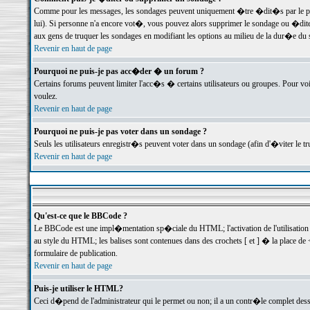
Comme pour les messages, les sondages peuvent uniquement �tre �dit�s par le poste
lui). Si personne n'a encore vot�, vous pouvez alors supprimer le sondage ou �dite
aux gens de truquer les sondages en modifiant les options au milieu de la dur�e du
Revenir en haut de page
Pourquoi ne puis-je pas acc�der � un forum ?
Certains forums peuvent limiter l'acc�s � certains utilisateurs ou groupes. Pour voi
voulez.
Revenir en haut de page
Pourquoi ne puis-je pas voter dans un sondage ?
Seuls les utilisateurs enregistr�s peuvent voter dans un sondage (afin d'�viter le 
Revenir en haut de page
Qu'est-ce que le BBCode ?
Le BBCode est une impl�mentation sp�ciale du HTML; l'activation de l'utilisation
au style du HTML; les balises sont contenues dans des crochets [ et ] � la place de 
formulaire de publication.
Revenir en haut de page
Puis-je utiliser le HTML?
Ceci d�pend de l'administrateur qui le permet ou non; il a un contr�le complet des