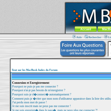
MacBook-fr.com : 100% Apple... 100% nom
Aller au contenu
-
Aller au menu 
Menu général
Accueil
MacB
Aide
Rechercher
Li
Tout sur les MacBook Index du Forum
Connexion et Enregistrement
Pourquoi ne puis-je pas me connecter ?
Pourquoi n'ai-je pas besoin de m'enregistrer ?
Pourquoi suis-je d�connect� automatiquement ?
Comment puis-je �viter que mon nom d'utilisateur apparaisse dans la liste des utilisa
J'ai perdu mon mot de passe !
Je me suis inscrit mais ne peux pas me connecter !
Je me suis enregistr� dans le pass�, mais ne peux plus me connecter ?!