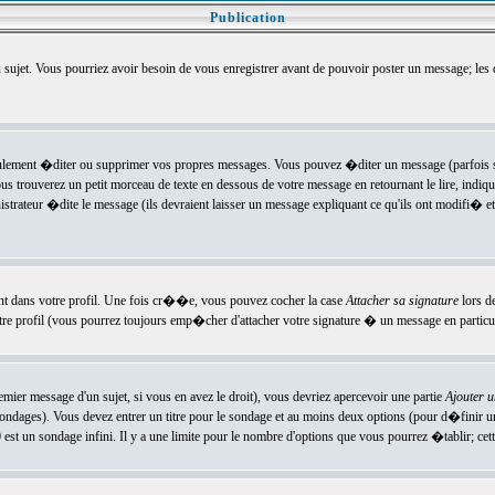
Publication
u sujet. Vous pourriez avoir besoin de vous enregistrer avant de pouvoir poster un message; les
ement �diter ou supprimer vos propres messages. Vous pouvez �diter un message (parfois se
verez un petit morceau de texte en dessous de votre message en retournant le lire, indiquan
ateur �dite le message (ils devraient laisser un message expliquant ce qu'ils ont modifi� et 
nt dans votre profil. Une fois cr��e, vous pouvez cocher la case
Attacher sa signature
lors d
e profil (vous pourrez toujours emp�cher d'attacher votre signature � un message en particuli
ier message d'un sujet, si vous en avez le droit), vous devriez apercevoir une partie
Ajouter 
sondages). Vous devez entrer un titre pour le sondage et au moins deux options (pour d�finir 
t un sondage infini. Il y a une limite pour le nombre d'options que vous pourrez �tablir; cette