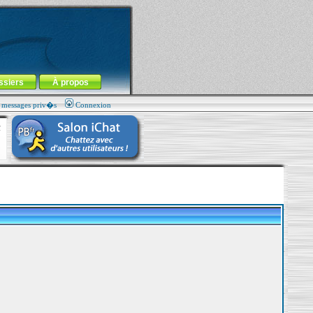
ssiers
À propos
s messages priv�s
Connexion