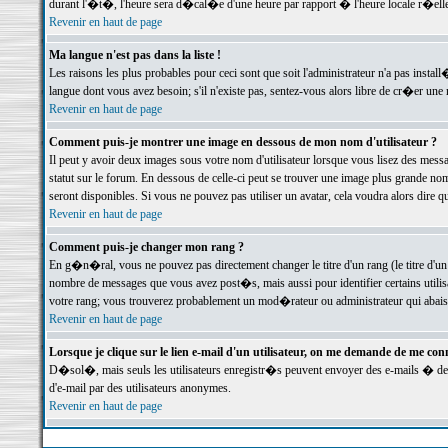
durant l'�t�, l'heure sera d�cal�e d'une heure par rapport � l'heure locale r�elle
Revenir en haut de page
Ma langue n'est pas dans la liste !
Les raisons les plus probables pour ceci sont que soit l'administrateur n'a pas instal
langue dont vous avez besoin; s'il n'existe pas, sentez-vous alors libre de cr�er un
Revenir en haut de page
Comment puis-je montrer une image en dessous de mon nom d'utilisateur ?
Il peut y avoir deux images sous votre nom d'utilisateur lorsque vous lisez des me
statut sur le forum. En dessous de celle-ci peut se trouver une image plus grande n
seront disponibles. Si vous ne pouvez pas utiliser un avatar, cela voudra alors dire
Revenir en haut de page
Comment puis-je changer mon rang ?
En g�n�ral, vous ne pouvez pas directement changer le titre d'un rang (le titre d'un 
nombre de messages que vous avez post�s, mais aussi pour identifier certains utilisa
votre rang; vous trouverez probablement un mod�rateur ou administrateur qui abais
Revenir en haut de page
Lorsque je clique sur le lien e-mail d'un utilisateur, on me demande de me conn
D�sol�, mais seuls les utilisateurs enregistr�s peuvent envoyer des e-mails � des 
d'e-mail par des utilisateurs anonymes.
Revenir en haut de page