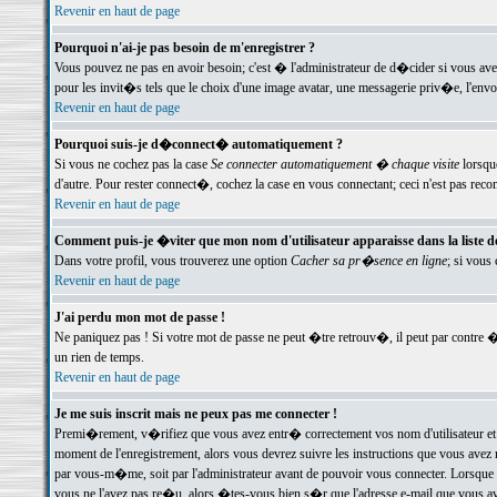
Revenir en haut de page
Pourquoi n'ai-je pas besoin de m'enregistrer ?
Vous pouvez ne pas en avoir besoin; c'est � l'administrateur de d�cider si vous av
pour les invit�s tels que le choix d'une image avatar, une messagerie priv�e, l'envo
Revenir en haut de page
Pourquoi suis-je d�connect� automatiquement ?
Si vous ne cochez pas la case
Se connecter automatiquement � chaque visite
lorsqu
d'autre. Pour rester connect�, cochez la case en vous connectant; ceci n'est pas r
Revenir en haut de page
Comment puis-je �viter que mon nom d'utilisateur apparaisse dans la liste des
Dans votre profil, vous trouverez une option
Cacher sa pr�sence en ligne
; si vous
Revenir en haut de page
J'ai perdu mon mot de passe !
Ne paniquez pas ! Si votre mot de passe ne peut �tre retrouv�, il peut par contre �t
un rien de temps.
Revenir en haut de page
Je me suis inscrit mais ne peux pas me connecter !
Premi�rement, v�rifiez que vous avez entr� correctement vos nom d'utilisateur et 
moment de l'enregistrement, alors vous devrez suivre les instructions que vous avez
par vous-m�me, soit par l'administrateur avant de pouvoir vous connecter. Lorsque v
vous ne l'avez pas re�u, alors �tes-vous bien s�r que l'adresse e-mail que vous avez 