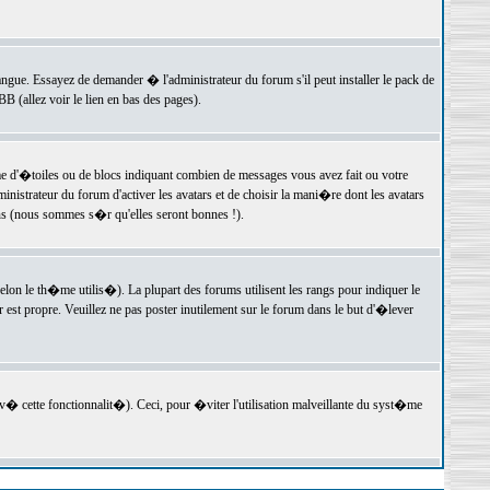
langue. Essayez de demander � l'administrateur du forum s'il peut installer le pack de
 (allez voir le lien en bas des pages).
e d'�toiles ou de blocs indiquant combien de messages vous avez fait ou votre
istrateur du forum d'activer les avatars et de choisir la mani�re dont les avatars
ons (nous sommes s�r qu'elles seront bonnes !).
elon le th�me utilis�). La plupart des forums utilisent les rangs pour indiquer le
est propre. Veuillez ne pas poster inutilement sur le forum dans le but d'�lever
v� cette fonctionnalit�). Ceci, pour �viter l'utilisation malveillante du syst�me