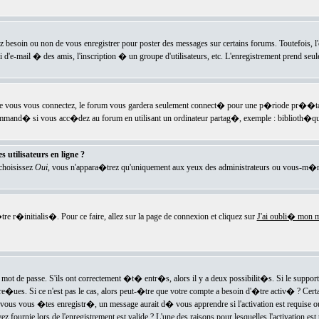
ez besoin ou non de vous enregistrer pour poster des messages sur certains forums. Toutefois,
i d'e-mail � des amis, l'inscription � un groupe d'utilisateurs, etc. L'enregistrement prend seu
e vous vous connectez, le forum vous gardera seulement connect� pour une p�riode pr��tabli
ecommand� si vous acc�dez au forum en utilisant un ordinateur partag�, exemple : biblioth�qu
 utilisateurs en ligne ?
 choisissez
Oui
, vous n'appara�trez qu'uniquement aux yeux des administrateurs ou vous-m�m
re r�initialis�. Pour ce faire, allez sur la page de connexion et cliquez sur
J'ai oubli� mon m
mot de passe. S'ils ont correctement �t� entr�s, alors il y a deux possibilit�s. Si le suppo
 re�ues. Si ce n'est pas le cas, alors peut-�tre que votre compte a besoin d'�tre activ� ? Cer
ous vous �tes enregistr�, un message aurait d� vous apprendre si l'activation est requise ou n
fournie lors de l'enregistrement est valide ? L'une des raisons pour lesquelles l'activation est