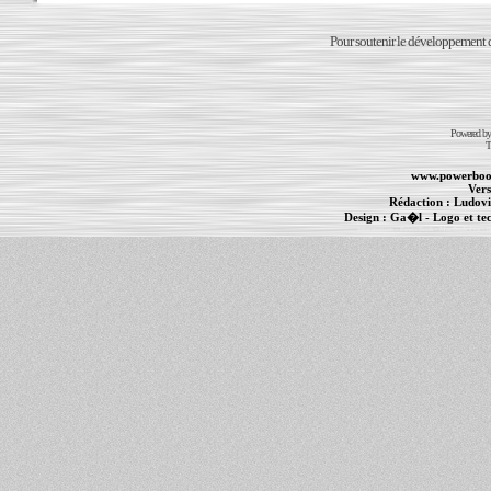
Pour soutenir le développement du
Powered b
T
www.powerboo
Vers
Rédaction :
Ludovi
Design :
Ga�l
- Logo et te
Informations :
PowerBook
-
MacBook Pro
-
i