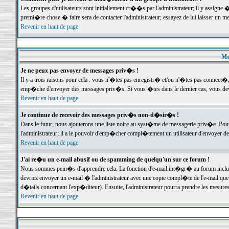
Les groupes d'utilisateurs sont initiallement cr��s par l'administrateur; il y assign
premi�re chose � faire sera de contacter l'administrateur; essayez de lui laisser un 
Revenir en haut de page
Me
Je ne peux pas envoyer de messages priv�s !
Il y a trois raisons pour cela : vous n'�tes pas enregistr� et/ou n'�tes pas connect�
emp�che d'envoyer des messages priv�s. Si vous �tes dans le dernier cas, vous devr
Revenir en haut de page
Je continue de recevoir des messages priv�s non-d�sir�s !
Dans le futur, nous ajouterons une liste noire au syst�me de messagerie priv�e. P
l'administrateur; il a le pouvoir d'emp�cher compl�tement un utilisateur d'envoyer 
Revenir en haut de page
J'ai re�u un e-mail abusif ou de spamming de quelqu'un sur ce forum !
Nous sommes pein�s d'apprendre cela. La fonction d'e-mail int�gr� au forum inclut d
devriez envoyer un e-mail � l'administrateur avec une copie compl�te de l'e-mail que v
d�tails concernant l'exp�diteur). Ensuite, l'administrateur pourra prendre les mesure
Revenir en haut de page