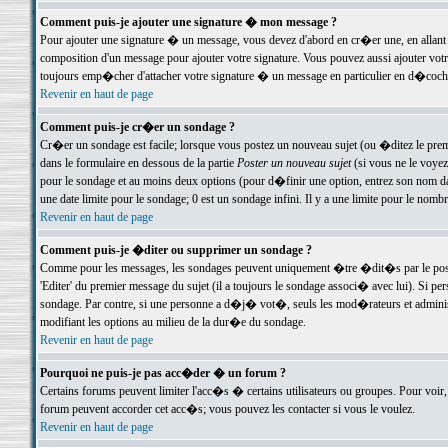
Comment puis-je ajouter une signature � mon message ?
Pour ajouter une signature � un message, vous devez d'abord en cr�er une, en allant
composition d'un message pour ajouter votre signature. Vous pouvez aussi ajouter vot
toujours emp�cher d'attacher votre signature � un message en particulier en d�cochan
Revenir en haut de page
Comment puis-je cr�er un sondage ?
Cr�er un sondage est facile; lorsque vous postez un nouveau sujet (ou �ditez le premie
dans le formulaire en dessous de la partie
Poster un nouveau sujet
(si vous ne le voyez
pour le sondage et au moins deux options (pour d�finir une option, entrez son nom d
une date limite pour le sondage; 0 est un sondage infini. Il y a une limite pour le nomb
Revenir en haut de page
Comment puis-je �diter ou supprimer un sondage ?
Comme pour les messages, les sondages peuvent uniquement �tre �dit�s par le poste
'Editer' du premier message du sujet (il a toujours le sondage associ� avec lui). Si 
sondage. Par contre, si une personne a d�j� vot�, seuls les mod�rateurs et administ
modifiant les options au milieu de la dur�e du sondage.
Revenir en haut de page
Pourquoi ne puis-je pas acc�der � un forum ?
Certains forums peuvent limiter l'acc�s � certains utilisateurs ou groupes. Pour voir, 
forum peuvent accorder cet acc�s; vous pouvez les contacter si vous le voulez.
Revenir en haut de page