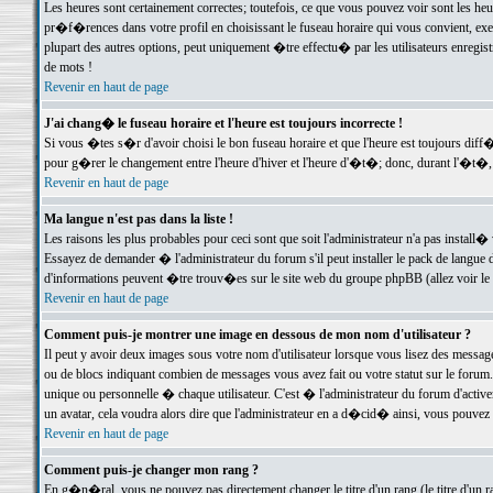
Les heures sont certainement correctes; toutefois, ce que vous pouvez voir sont les he
pr�f�rences dans votre profil en choisissant le fuseau horaire qui vous convient, exe
plupart des autres options, peut uniquement �tre effectu� par les utilisateurs enregis
de mots !
Revenir en haut de page
J'ai chang� le fuseau horaire et l'heure est toujours incorrecte !
Si vous �tes s�r d'avoir choisi le bon fuseau horaire et que l'heure est toujours d
pour g�rer le changement entre l'heure d'hiver et l'heure d'�t�; donc, durant l'�t�,
Revenir en haut de page
Ma langue n'est pas dans la liste !
Les raisons les plus probables pour ceci sont que soit l'administrateur n'a pas install�
Essayez de demander � l'administrateur du forum s'il peut installer le pack de langue d
d'informations peuvent �tre trouv�es sur le site web du groupe phpBB (allez voir le l
Revenir en haut de page
Comment puis-je montrer une image en dessous de mon nom d'utilisateur ?
Il peut y avoir deux images sous votre nom d'utilisateur lorsque vous lisez des mess
ou de blocs indiquant combien de messages vous avez fait ou votre statut sur le for
unique ou personnelle � chaque utilisateur. C'est � l'administrateur du forum d'activer
un avatar, cela voudra alors dire que l'administrateur en a d�cid� ainsi, vous pouvez
Revenir en haut de page
Comment puis-je changer mon rang ?
En g�n�ral, vous ne pouvez pas directement changer le titre d'un rang (le titre d'un ra