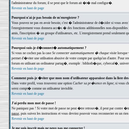
l'administrateur du forum; il se peut que le forum ait �t� mal configur�.
Revenir en haut de page
Pourquoi n'ai-je pas besoin de m'enregistrer ?
Vous pouvez ne pas en avoir besoin; c'est � l'administrateur de d�cider si vous avez 
l'enregistrement vous donnera acc�s � des fonctions additionnelles non-disponibles p
amis, l'inscription � un groupe d'utilisateurs, etc. L'enregistrement prend seulement q
Revenir en haut de page
Pourquoi suis-je d�connect� automatiquement ?
Si vous ne cochez pas la case
Se connecter automatiquement � chaque visite
lorsque 
permet d'�viter une utilisation abusive de votre compte par quelqu'un d'autre. Pour 
forum en utilisant un ordinateur partag�, exemple : biblioth�que, cybercaf�, univers
Revenir en haut de page
Comment puis-je �viter que mon nom d'utilisateur apparaisse dans la liste des u
Dans votre profil, vous trouverez une option
Cacher sa pr�sence en ligne
; si vous c
serez compt� comme un utilisateur invisible.
Revenir en haut de page
J'ai perdu mon mot de passe !
Ne paniquez pas ! Si votre mot de passe ne peut �tre retrouv�, il peut par contre �tre
passe
, puis suivez les instructions et vous devriez pouvoir vous reconnecter en un rien
Revenir en haut de page
Je me suis inscrit mais ne peux pas me connecter !