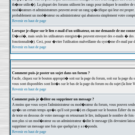
th�me utilis�). La plupart des forums utilisent les rangs pour indiquer le nombre de m
mod�rateurs et administrateurs peuvent avoir un rang sp�cifique qui leur est propre. 
probablement un mod�rateur ou administrateur qui abaissera simplement votre compte
Revenir en haut de page
Lorsque je clique sur le lien e-mail d'un utilisateur, on me demande de me conne
D�sol�, mais seuls les utilisateurs enregistr�s peuvent envoyer des e-mails � des ge
fonctionnalit�). Ceci, pour �viter l'utilisation malveillante du syst�me d'e-mail par 
Revenir en haut de page
Comment puis-je poster un sujet dans un forum ?
Facile, cliquez sur le bouton appropri� soit sur la page du forum, soit sur la page du 
vous sont disponibles sont list�s sur le bas de la page du forum ou du sujet (la liste
V
Revenir en haut de page
Comment puis-je �diter ou supprimer un message ?
A moins que vous soyez l'administrateur ou mod�rateur du forum, vous pouvez seul
apr�s un certain temps apr�s qu'il soit post�) en cliquant sur le bouton
Editer
du me
de texte en dessous de votre message en retournant le lire, indiquant le nombre de fo
non plus si un mod�rateur ou un administrateur �dite le message (ils devraient laisser
supprimer un message une fois que quelqu'un y a r�pondu.
Revenir en haut de page