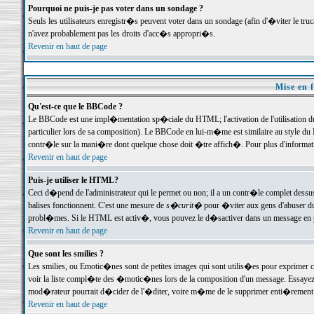
Pourquoi ne puis-je pas voter dans un sondage ?
Seuls les utilisateurs enregistr�s peuvent voter dans un sondage (afin d'�viter le tr
n'avez probablement pas les droits d'acc�s appropri�s.
Revenir en haut de page
Mise en f
Qu'est-ce que le BBCode ?
Le BBCode est une impl�mentation sp�ciale du HTML; l'activation de l'utilisation 
particulier lors de sa composition). Le BBCode en lui-m�me est similaire au style du H
contr�le sur la mani�re dont quelque chose doit �tre affich�. Pour plus d'information
Revenir en haut de page
Puis-je utiliser le HTML?
Ceci d�pend de l'administrateur qui le permet ou non; il a un contr�le complet dessu
balises fonctionnent. C'est une mesure de
s�curit�
pour �viter aux gens d'abuser du 
probl�mes. Si le HTML est activ�, vous pouvez le d�sactiver dans un message en par
Revenir en haut de page
Que sont les smilies ?
Les smilies, ou Emotic�nes sont de petites images qui sont utilis�es pour exprimer certa
voir la liste compl�te des �motic�nes lors de la composition d'un message. Essayez de 
mod�rateur pourrait d�cider de l'�diter, voire m�me de le supprimer enti�rement
Revenir en haut de page