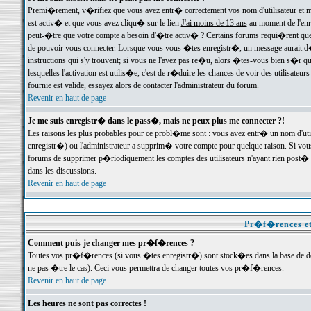
Premi�rement, v�rifiez que vous avez entr� correctement vos nom d'utilisateur et mo
est activ� et que vous avez cliqu� sur le lien
J'ai moins de 13 ans
au moment de l'enre
peut-�tre que votre compte a besoin d'�tre activ� ? Certains forums requi�rent que 
de pouvoir vous connecter. Lorsque vous vous �tes enregistr�, un message aurait d� v
instructions qui s'y trouvent; si vous ne l'avez pas re�u, alors �tes-vous bien s�r que
lesquelles l'activation est utilis�e, c'est de r�duire les chances de voir des utilis
fournie est valide, essayez alors de contacter l'administrateur du forum.
Revenir en haut de page
Je me suis enregistr� dans le pass�, mais ne peux plus me connecter ?!
Les raisons les plus probables pour ce probl�me sont : vous avez entr� un nom d'ut
enregistr�) ou l'administrateur a supprim� votre compte pour quelque raison. Si vous 
forums de supprimer p�riodiquement les comptes des utilisateurs n'ayant rien post� a
dans les discussions.
Revenir en haut de page
Pr�f�rences et
Comment puis-je changer mes pr�f�rences ?
Toutes vos pr�f�rences (si vous �tes enregistr�) sont stock�es dans la base de don
ne pas �tre le cas). Ceci vous permettra de changer toutes vos pr�f�rences.
Revenir en haut de page
Les heures ne sont pas correctes !