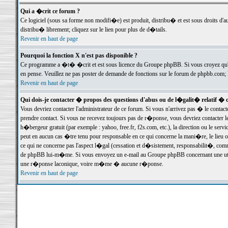
Qui a �crit ce forum ?
Ce logiciel (sous sa forme non modifi�e) est produit, distribu� et est sous droits d'a
distribu� librement; cliquez sur le lien pour plus de d�tails.
Revenir en haut de page
Pourquoi la fonction X n'est pas disponible ?
Ce programme a �t� �crit et est sous licence du Groupe phpBB. Si vous croyez qu'un
en pense. Veuillez ne pas poster de demande de fonctions sur le forum de phpbb.com; 
Revenir en haut de page
Qui dois-je contacter � propos des questions d'abus ou de l�galit� relatif � 
Vous devriez contacter l'administrateur de ce forum. Si vous n'arrivez pas � le conta
prendre contact. Si vous ne recevez toujours pas de r�ponse, vous devriez contacter 
h�bergeur gratuit (par exemple : yahoo, free.fr, f2s.com, etc.), la direction ou le se
peut en aucun cas �tre tenu pour responsable en ce qui concerne la mani�re, le lieu ou 
ce qui ne concerne pas l'aspect l�gal (cessation et d�sistement, responsabilit�, comm
de phpBB lui-m�me. Si vous envoyez un e-mail au Groupe phpBB concernant une utili
une r�ponse laconique, voire m�me � aucune r�ponse.
Revenir en haut de page