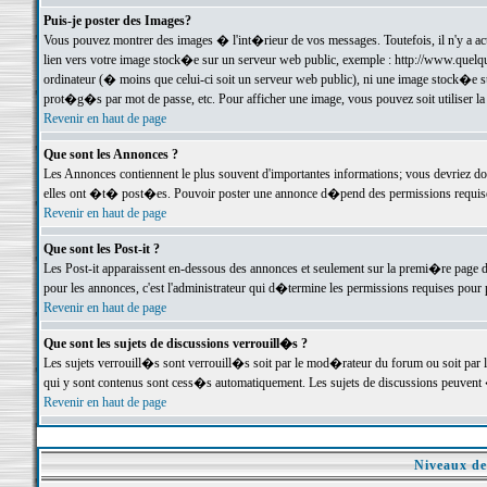
Puis-je poster des Images?
Vous pouvez montrer des images � l'int�rieur de vos messages. Toutefois, il n'y a 
lien vers votre image stock�e sur un serveur web public, exemple : http://www.quelq
ordinateur (� moins que celui-ci soit un serveur web public), ni une image stock�e su
prot�g�s par mot de passe, etc. Pour afficher une image, vous pouvez soit utiliser 
Revenir en haut de page
Que sont les Annonces ?
Les Annonces contiennent le plus souvent d'importantes informations; vous devriez d
elles ont �t� post�es. Pouvoir poster une annonce d�pend des permissions requises;
Revenir en haut de page
Que sont les Post-it ?
Les Post-it apparaissent en-dessous des annonces et seulement sur la premi�re page 
pour les annonces, c'est l'administrateur qui d�termine les permissions requises pour 
Revenir en haut de page
Que sont les sujets de discussions verrouill�s ?
Les sujets verrouill�s sont verrouill�s soit par le mod�rateur du forum ou soit par 
qui y sont contenus sont cess�s automatiquement. Les sujets de discussions peuvent 
Revenir en haut de page
Niveaux de