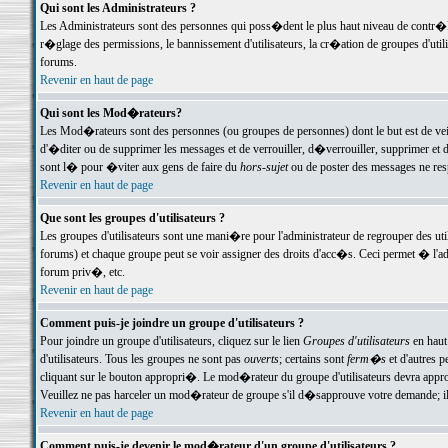
Qui sont les Administrateurs ?
Les Administrateurs sont des personnes qui poss�dent le plus haut niveau de contr�le 
r�glage des permissions, le bannissement d'utilisateurs, la cr�ation de groupes d'uti
forums.
Revenir en haut de page
Qui sont les Mod�rateurs?
Les Mod�rateurs sont des personnes (ou groupes de personnes) dont le but est de veil
d'�diter ou de supprimer les messages et de verrouiller, d�verrouiller, supprimer 
sont l� pour �viter aux gens de faire du
hors-sujet
ou de poster des messages ne res
Revenir en haut de page
Que sont les groupes d'utilisateurs ?
Les groupes d'utilisateurs sont une mani�re pour l'administrateur de regrouper des util
forums) et chaque groupe peut se voir assigner des droits d'acc�s. Ceci permet � 
forum priv�, etc.
Revenir en haut de page
Comment puis-je joindre un groupe d'utilisateurs ?
Pour joindre un groupe d'utilisateurs, cliquez sur le lien
Groupes d'utilisateurs
en haut
d'utilisateurs. Tous les groupes ne sont pas
ouverts
; certains sont
ferm�s
et d'autres p
cliquant sur le bouton appropri�. Le mod�rateur du groupe d'utilisateurs devra appro
Veuillez ne pas harceler un mod�rateur de groupe s'il d�sapprouve votre demande; il 
Revenir en haut de page
Comment puis-je devenir le mod�rateur d'un groupe d'utilisateurs ?