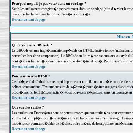
Pourquoi ne puis-je pas voter dans un sondage ?
Seuls les utilisateurs enregistr�s peuvent voter dans un sondage (afin d'�viter le tr
n'avez probablement pas les droits d'acc�s appropri�s.
Revenir en haut de page
Mise en f
Qu'est-ce que le BBCode ?
Le BBCode est une impl�mentation sp�ciale du HTML; l'activation de l'utilisation 
particulier lors de sa composition). Le BBCode en lui-m�me est similaire au style du H
contr�le sur la mani�re dont quelque chose doit �tre affich�. Pour plus d'information
Revenir en haut de page
Puis-je utiliser le HTML?
Ceci d�pend de l'administrateur qui le permet ou non; il a un contr�le complet dessu
balises fonctionnent. C'est une mesure de
s�curit�
pour �viter aux gens d'abuser du 
probl�mes. Si le HTML est activ�, vous pouvez le d�sactiver dans un message en par
Revenir en haut de page
Que sont les smilies ?
Les smilies, ou Emotic�nes sont de petites images qui sont utilis�es pour exprimer certa
voir la liste compl�te des �motic�nes lors de la composition d'un message. Essayez de 
mod�rateur pourrait d�cider de l'�diter, voire m�me de le supprimer enti�rement
Revenir en haut de page