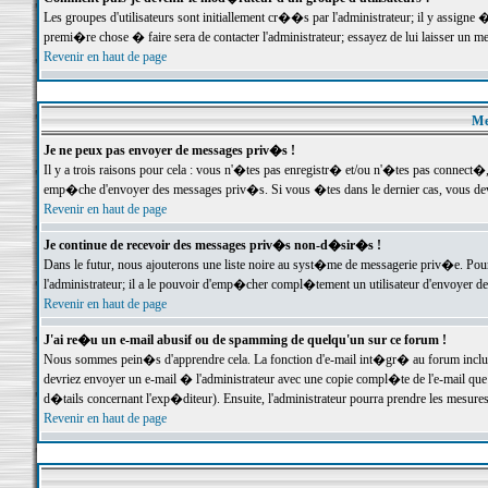
Les groupes d'utilisateurs sont initiallement cr��s par l'administrateur; il y assign
premi�re chose � faire sera de contacter l'administrateur; essayez de lui laisser un 
Revenir en haut de page
Me
Je ne peux pas envoyer de messages priv�s !
Il y a trois raisons pour cela : vous n'�tes pas enregistr� et/ou n'�tes pas connect�
emp�che d'envoyer des messages priv�s. Si vous �tes dans le dernier cas, vous devr
Revenir en haut de page
Je continue de recevoir des messages priv�s non-d�sir�s !
Dans le futur, nous ajouterons une liste noire au syst�me de messagerie priv�e. P
l'administrateur; il a le pouvoir d'emp�cher compl�tement un utilisateur d'envoyer 
Revenir en haut de page
J'ai re�u un e-mail abusif ou de spamming de quelqu'un sur ce forum !
Nous sommes pein�s d'apprendre cela. La fonction d'e-mail int�gr� au forum inclut d
devriez envoyer un e-mail � l'administrateur avec une copie compl�te de l'e-mail que v
d�tails concernant l'exp�diteur). Ensuite, l'administrateur pourra prendre les mesure
Revenir en haut de page