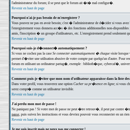
l'administrateur du forum; il se peut que le forum ait �t� mal configur�.
Revenir en haut de page
Pourquoi n'ai-je pas besoin de m'enregistrer ?
Vous pouvez ne pas en avoir besoin; c'est � l'administrateur de d�cider si vous avez 
l'enregistrement vous donnera acc�s � des fonctions additionnelles non-disponibles p
amis, l'inscription � un groupe d'utilisateurs, etc. L'enregistrement prend seulement q
Revenir en haut de page
Pourquoi suis-je d�connect� automatiquement ?
Si vous ne cochez pas la case
Se connecter automatiquement � chaque visite
lorsque 
permet d'�viter une utilisation abusive de votre compte par quelqu'un d'autre. Pour 
forum en utilisant un ordinateur partag�, exemple : biblioth�que, cybercaf�, univers
Revenir en haut de page
Comment puis-je �viter que mon nom d'utilisateur apparaisse dans la liste des u
Dans votre profil, vous trouverez une option
Cacher sa pr�sence en ligne
; si vous c
serez compt� comme un utilisateur invisible.
Revenir en haut de page
J'ai perdu mon mot de passe !
Ne paniquez pas ! Si votre mot de passe ne peut �tre retrouv�, il peut par contre �tre
passe
, puis suivez les instructions et vous devriez pouvoir vous reconnecter en un rien
Revenir en haut de page
Je me suis inscrit mais ne peux pas me connecter !