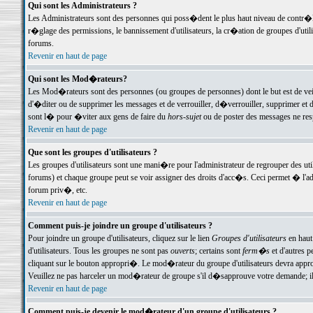
Qui sont les Administrateurs ?
Les Administrateurs sont des personnes qui poss�dent le plus haut niveau de contr�le 
r�glage des permissions, le bannissement d'utilisateurs, la cr�ation de groupes d'uti
forums.
Revenir en haut de page
Qui sont les Mod�rateurs?
Les Mod�rateurs sont des personnes (ou groupes de personnes) dont le but est de veil
d'�diter ou de supprimer les messages et de verrouiller, d�verrouiller, supprimer 
sont l� pour �viter aux gens de faire du
hors-sujet
ou de poster des messages ne res
Revenir en haut de page
Que sont les groupes d'utilisateurs ?
Les groupes d'utilisateurs sont une mani�re pour l'administrateur de regrouper des util
forums) et chaque groupe peut se voir assigner des droits d'acc�s. Ceci permet � 
forum priv�, etc.
Revenir en haut de page
Comment puis-je joindre un groupe d'utilisateurs ?
Pour joindre un groupe d'utilisateurs, cliquez sur le lien
Groupes d'utilisateurs
en haut
d'utilisateurs. Tous les groupes ne sont pas
ouverts
; certains sont
ferm�s
et d'autres p
cliquant sur le bouton appropri�. Le mod�rateur du groupe d'utilisateurs devra appro
Veuillez ne pas harceler un mod�rateur de groupe s'il d�sapprouve votre demande; il 
Revenir en haut de page
Comment puis-je devenir le mod�rateur d'un groupe d'utilisateurs ?