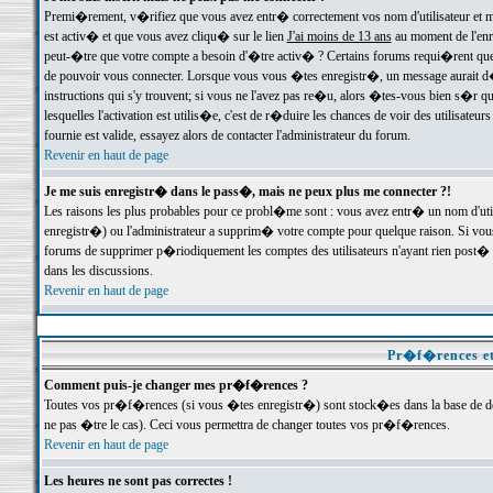
Premi�rement, v�rifiez que vous avez entr� correctement vos nom d'utilisateur et mo
est activ� et que vous avez cliqu� sur le lien
J'ai moins de 13 ans
au moment de l'enre
peut-�tre que votre compte a besoin d'�tre activ� ? Certains forums requi�rent que 
de pouvoir vous connecter. Lorsque vous vous �tes enregistr�, un message aurait d� v
instructions qui s'y trouvent; si vous ne l'avez pas re�u, alors �tes-vous bien s�r que
lesquelles l'activation est utilis�e, c'est de r�duire les chances de voir des utilis
fournie est valide, essayez alors de contacter l'administrateur du forum.
Revenir en haut de page
Je me suis enregistr� dans le pass�, mais ne peux plus me connecter ?!
Les raisons les plus probables pour ce probl�me sont : vous avez entr� un nom d'ut
enregistr�) ou l'administrateur a supprim� votre compte pour quelque raison. Si vous 
forums de supprimer p�riodiquement les comptes des utilisateurs n'ayant rien post� a
dans les discussions.
Revenir en haut de page
Pr�f�rences et
Comment puis-je changer mes pr�f�rences ?
Toutes vos pr�f�rences (si vous �tes enregistr�) sont stock�es dans la base de don
ne pas �tre le cas). Ceci vous permettra de changer toutes vos pr�f�rences.
Revenir en haut de page
Les heures ne sont pas correctes !