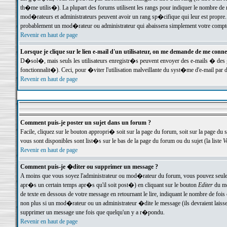
th�me utilis�). La plupart des forums utilisent les rangs pour indiquer le nombre de m
mod�rateurs et administrateurs peuvent avoir un rang sp�cifique qui leur est propre. 
probablement un mod�rateur ou administrateur qui abaissera simplement votre compte
Revenir en haut de page
Lorsque je clique sur le lien e-mail d'un utilisateur, on me demande de me conne
D�sol�, mais seuls les utilisateurs enregistr�s peuvent envoyer des e-mails � des ge
fonctionnalit�). Ceci, pour �viter l'utilisation malveillante du syst�me d'e-mail par 
Revenir en haut de page
Comment puis-je poster un sujet dans un forum ?
Facile, cliquez sur le bouton appropri� soit sur la page du forum, soit sur la page du 
vous sont disponibles sont list�s sur le bas de la page du forum ou du sujet (la liste
V
Revenir en haut de page
Comment puis-je �diter ou supprimer un message ?
A moins que vous soyez l'administrateur ou mod�rateur du forum, vous pouvez seul
apr�s un certain temps apr�s qu'il soit post�) en cliquant sur le bouton
Editer
du me
de texte en dessous de votre message en retournant le lire, indiquant le nombre de fo
non plus si un mod�rateur ou un administrateur �dite le message (ils devraient laisser
supprimer un message une fois que quelqu'un y a r�pondu.
Revenir en haut de page