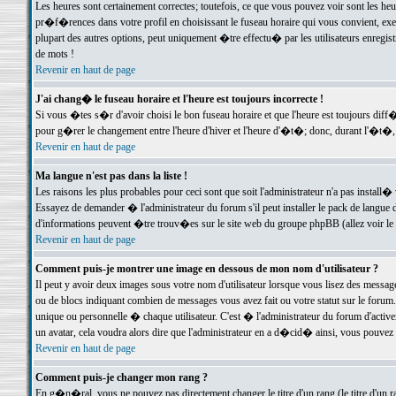
Les heures sont certainement correctes; toutefois, ce que vous pouvez voir sont les he
pr�f�rences dans votre profil en choisissant le fuseau horaire qui vous convient, exe
plupart des autres options, peut uniquement �tre effectu� par les utilisateurs enregis
de mots !
Revenir en haut de page
J'ai chang� le fuseau horaire et l'heure est toujours incorrecte !
Si vous �tes s�r d'avoir choisi le bon fuseau horaire et que l'heure est toujours d
pour g�rer le changement entre l'heure d'hiver et l'heure d'�t�; donc, durant l'�t�,
Revenir en haut de page
Ma langue n'est pas dans la liste !
Les raisons les plus probables pour ceci sont que soit l'administrateur n'a pas install�
Essayez de demander � l'administrateur du forum s'il peut installer le pack de langue d
d'informations peuvent �tre trouv�es sur le site web du groupe phpBB (allez voir le l
Revenir en haut de page
Comment puis-je montrer une image en dessous de mon nom d'utilisateur ?
Il peut y avoir deux images sous votre nom d'utilisateur lorsque vous lisez des mess
ou de blocs indiquant combien de messages vous avez fait ou votre statut sur le for
unique ou personnelle � chaque utilisateur. C'est � l'administrateur du forum d'activer
un avatar, cela voudra alors dire que l'administrateur en a d�cid� ainsi, vous pouvez
Revenir en haut de page
Comment puis-je changer mon rang ?
En g�n�ral, vous ne pouvez pas directement changer le titre d'un rang (le titre d'un ra