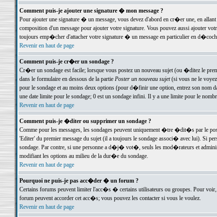
Comment puis-je ajouter une signature � mon message ?
Pour ajouter une signature � un message, vous devez d'abord en cr�er une, en allant
composition d'un message pour ajouter votre signature. Vous pouvez aussi ajouter vot
toujours emp�cher d'attacher votre signature � un message en particulier en d�cochan
Revenir en haut de page
Comment puis-je cr�er un sondage ?
Cr�er un sondage est facile; lorsque vous postez un nouveau sujet (ou �ditez le premie
dans le formulaire en dessous de la partie
Poster un nouveau sujet
(si vous ne le voyez
pour le sondage et au moins deux options (pour d�finir une option, entrez son nom d
une date limite pour le sondage; 0 est un sondage infini. Il y a une limite pour le nomb
Revenir en haut de page
Comment puis-je �diter ou supprimer un sondage ?
Comme pour les messages, les sondages peuvent uniquement �tre �dit�s par le poste
'Editer' du premier message du sujet (il a toujours le sondage associ� avec lui). Si 
sondage. Par contre, si une personne a d�j� vot�, seuls les mod�rateurs et administ
modifiant les options au milieu de la dur�e du sondage.
Revenir en haut de page
Pourquoi ne puis-je pas acc�der � un forum ?
Certains forums peuvent limiter l'acc�s � certains utilisateurs ou groupes. Pour voir, 
forum peuvent accorder cet acc�s; vous pouvez les contacter si vous le voulez.
Revenir en haut de page