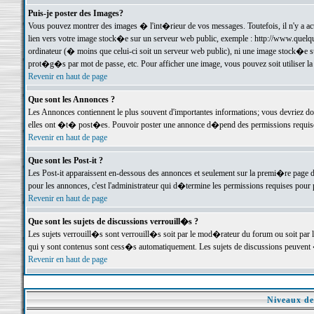
Puis-je poster des Images?
Vous pouvez montrer des images � l'int�rieur de vos messages. Toutefois, il n'y a 
lien vers votre image stock�e sur un serveur web public, exemple : http://www.quelq
ordinateur (� moins que celui-ci soit un serveur web public), ni une image stock�e su
prot�g�s par mot de passe, etc. Pour afficher une image, vous pouvez soit utiliser 
Revenir en haut de page
Que sont les Annonces ?
Les Annonces contiennent le plus souvent d'importantes informations; vous devriez d
elles ont �t� post�es. Pouvoir poster une annonce d�pend des permissions requises;
Revenir en haut de page
Que sont les Post-it ?
Les Post-it apparaissent en-dessous des annonces et seulement sur la premi�re page 
pour les annonces, c'est l'administrateur qui d�termine les permissions requises pour 
Revenir en haut de page
Que sont les sujets de discussions verrouill�s ?
Les sujets verrouill�s sont verrouill�s soit par le mod�rateur du forum ou soit par 
qui y sont contenus sont cess�s automatiquement. Les sujets de discussions peuvent 
Revenir en haut de page
Niveaux de