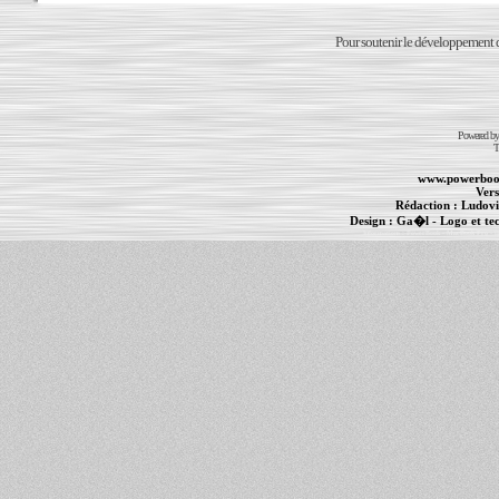
Pour soutenir le développement du
Powered b
T
www.powerboo
Vers
Rédaction :
Ludovi
Design :
Ga�l
- Logo et te
Informations :
PowerBook
-
MacBook Pro
-
i