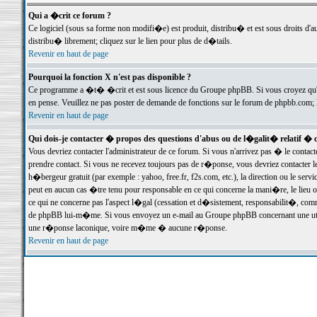
Qui a �crit ce forum ?
Ce logiciel (sous sa forme non modifi�e) est produit, distribu� et est sous droits d'a
distribu� librement; cliquez sur le lien pour plus de d�tails.
Revenir en haut de page
Pourquoi la fonction X n'est pas disponible ?
Ce programme a �t� �crit et est sous licence du Groupe phpBB. Si vous croyez qu'un
en pense. Veuillez ne pas poster de demande de fonctions sur le forum de phpbb.com; 
Revenir en haut de page
Qui dois-je contacter � propos des questions d'abus ou de l�galit� relatif � 
Vous devriez contacter l'administrateur de ce forum. Si vous n'arrivez pas � le conta
prendre contact. Si vous ne recevez toujours pas de r�ponse, vous devriez contacter 
h�bergeur gratuit (par exemple : yahoo, free.fr, f2s.com, etc.), la direction ou le se
peut en aucun cas �tre tenu pour responsable en ce qui concerne la mani�re, le lieu ou 
ce qui ne concerne pas l'aspect l�gal (cessation et d�sistement, responsabilit�, comm
de phpBB lui-m�me. Si vous envoyez un e-mail au Groupe phpBB concernant une utili
une r�ponse laconique, voire m�me � aucune r�ponse.
Revenir en haut de page