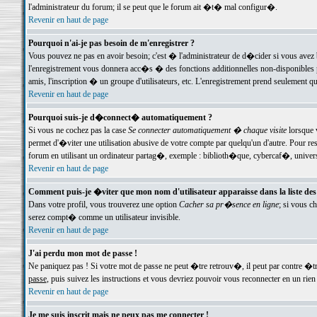
l'administrateur du forum; il se peut que le forum ait �t� mal configur�.
Revenir en haut de page
Pourquoi n'ai-je pas besoin de m'enregistrer ?
Vous pouvez ne pas en avoir besoin; c'est � l'administrateur de d�cider si vous avez 
l'enregistrement vous donnera acc�s � des fonctions additionnelles non-disponibles p
amis, l'inscription � un groupe d'utilisateurs, etc. L'enregistrement prend seulement q
Revenir en haut de page
Pourquoi suis-je d�connect� automatiquement ?
Si vous ne cochez pas la case
Se connecter automatiquement � chaque visite
lorsque 
permet d'�viter une utilisation abusive de votre compte par quelqu'un d'autre. Pour 
forum en utilisant un ordinateur partag�, exemple : biblioth�que, cybercaf�, univers
Revenir en haut de page
Comment puis-je �viter que mon nom d'utilisateur apparaisse dans la liste des u
Dans votre profil, vous trouverez une option
Cacher sa pr�sence en ligne
; si vous c
serez compt� comme un utilisateur invisible.
Revenir en haut de page
J'ai perdu mon mot de passe !
Ne paniquez pas ! Si votre mot de passe ne peut �tre retrouv�, il peut par contre �tre
passe
, puis suivez les instructions et vous devriez pouvoir vous reconnecter en un rien
Revenir en haut de page
Je me suis inscrit mais ne peux pas me connecter !