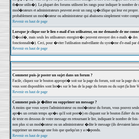
th�me utilis�). La plupart des forums utilisent les rangs pour indiquer le nombre de m
mod�rateurs et administrateurs peuvent avoir un rang sp�cifique qui leur est propre. 
probablement un mod�rateur ou administrateur qui abaissera simplement votre compte
Revenir en haut de page
Lorsque je clique sur le lien e-mail d'un utilisateur, on me demande de me conne
D�sol�, mais seuls les utilisateurs enregistr�s peuvent envoyer des e-mails � des ge
fonctionnalit�). Ceci, pour �viter l'utilisation malveillante du syst�me d'e-mail par 
Revenir en haut de page
Comment puis-je poster un sujet dans un forum ?
Facile, cliquez sur le bouton appropri� soit sur la page du forum, soit sur la page du 
vous sont disponibles sont list�s sur le bas de la page du forum ou du sujet (la liste
V
Revenir en haut de page
Comment puis-je �diter ou supprimer un message ?
A moins que vous soyez l'administrateur ou mod�rateur du forum, vous pouvez seul
apr�s un certain temps apr�s qu'il soit post�) en cliquant sur le bouton
Editer
du me
de texte en dessous de votre message en retournant le lire, indiquant le nombre de fo
non plus si un mod�rateur ou un administrateur �dite le message (ils devraient laisser
supprimer un message une fois que quelqu'un y a r�pondu.
Revenir en haut de page