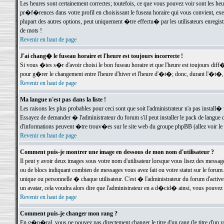
Les heures sont certainement correctes; toutefois, ce que vous pouvez voir sont les he
pr�f�rences dans votre profil en choisissant le fuseau horaire qui vous convient, exe
plupart des autres options, peut uniquement �tre effectu� par les utilisateurs enregis
de mots !
Revenir en haut de page
J'ai chang� le fuseau horaire et l'heure est toujours incorrecte !
Si vous �tes s�r d'avoir choisi le bon fuseau horaire et que l'heure est toujours d
pour g�rer le changement entre l'heure d'hiver et l'heure d'�t�; donc, durant l'�t�,
Revenir en haut de page
Ma langue n'est pas dans la liste !
Les raisons les plus probables pour ceci sont que soit l'administrateur n'a pas install�
Essayez de demander � l'administrateur du forum s'il peut installer le pack de langue d
d'informations peuvent �tre trouv�es sur le site web du groupe phpBB (allez voir le l
Revenir en haut de page
Comment puis-je montrer une image en dessous de mon nom d'utilisateur ?
Il peut y avoir deux images sous votre nom d'utilisateur lorsque vous lisez des mess
ou de blocs indiquant combien de messages vous avez fait ou votre statut sur le for
unique ou personnelle � chaque utilisateur. C'est � l'administrateur du forum d'activer
un avatar, cela voudra alors dire que l'administrateur en a d�cid� ainsi, vous pouvez
Revenir en haut de page
Comment puis-je changer mon rang ?
En g�n�ral, vous ne pouvez pas directement changer le titre d'un rang (le titre d'un ra