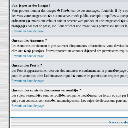
Puis-je poster des Images?
Vous pouvez montrer des images � l'int�rieur de vos messages. Toutefois, il n'y a 
lien vers votre image stock�e sur un serveur web public, exemple : http://www.quelq
ordinateur (� moins que celui-ci soit un serveur web public), ni une image stock�e su
prot�g�s par mot de passe, etc. Pour afficher une image, vous pouvez soit utiliser 
Revenir en haut de page
Que sont les Annonces ?
Les Annonces contiennent le plus souvent d'importantes informations; vous devriez d
elles ont �t� post�es. Pouvoir poster une annonce d�pend des permissions requises;
Revenir en haut de page
Que sont les Post-it ?
Les Post-it apparaissent en-dessous des annonces et seulement sur la premi�re page 
pour les annonces, c'est l'administrateur qui d�termine les permissions requises pour 
Revenir en haut de page
Que sont les sujets de discussions verrouill�s ?
Les sujets verrouill�s sont verrouill�s soit par le mod�rateur du forum ou soit par 
qui y sont contenus sont cess�s automatiquement. Les sujets de discussions peuvent 
Revenir en haut de page
Niveaux de