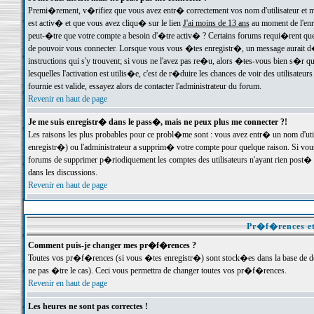
Premi�rement, v�rifiez que vous avez entr� correctement vos nom d'utilisateur et mo
est activ� et que vous avez cliqu� sur le lien
J'ai moins de 13 ans
au moment de l'enre
peut-�tre que votre compte a besoin d'�tre activ� ? Certains forums requi�rent que 
de pouvoir vous connecter. Lorsque vous vous �tes enregistr�, un message aurait d� v
instructions qui s'y trouvent; si vous ne l'avez pas re�u, alors �tes-vous bien s�r que
lesquelles l'activation est utilis�e, c'est de r�duire les chances de voir des utilis
fournie est valide, essayez alors de contacter l'administrateur du forum.
Revenir en haut de page
Je me suis enregistr� dans le pass�, mais ne peux plus me connecter ?!
Les raisons les plus probables pour ce probl�me sont : vous avez entr� un nom d'ut
enregistr�) ou l'administrateur a supprim� votre compte pour quelque raison. Si vous 
forums de supprimer p�riodiquement les comptes des utilisateurs n'ayant rien post� a
dans les discussions.
Revenir en haut de page
Pr�f�rences et
Comment puis-je changer mes pr�f�rences ?
Toutes vos pr�f�rences (si vous �tes enregistr�) sont stock�es dans la base de don
ne pas �tre le cas). Ceci vous permettra de changer toutes vos pr�f�rences.
Revenir en haut de page
Les heures ne sont pas correctes !