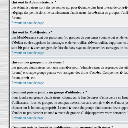
Qui sont les Administrateurs ?
Les Administrateurs sont des personnes qui poss�dent le plus haut niveau de contr�le 
r�glage des permissions, le bannissement d'utilisateurs, la cr�ation de groupes d'uti
forums.
Revenir en haut de page
Qui sont les Mod�rateurs?
Les Mod�rateurs sont des personnes (ou groupes de personnes) dont le but est de veil
d'�diter ou de supprimer les messages et de verrouiller, d�verrouiller, supprimer 
sont l� pour �viter aux gens de faire du
hors-sujet
ou de poster des messages ne res
Revenir en haut de page
Que sont les groupes d'utilisateurs ?
Les groupes d'utilisateurs sont une mani�re pour l'administrateur de regrouper des util
forums) et chaque groupe peut se voir assigner des droits d'acc�s. Ceci permet � 
forum priv�, etc.
Revenir en haut de page
Comment puis-je joindre un groupe d'utilisateurs ?
Pour joindre un groupe d'utilisateurs, cliquez sur le lien
Groupes d'utilisateurs
en haut
d'utilisateurs. Tous les groupes ne sont pas
ouverts
; certains sont
ferm�s
et d'autres p
cliquant sur le bouton appropri�. Le mod�rateur du groupe d'utilisateurs devra appro
Veuillez ne pas harceler un mod�rateur de groupe s'il d�sapprouve votre demande; il 
Revenir en haut de page
Comment puis-je devenir le mod�rateur d'un groupe d'utilisateurs ?