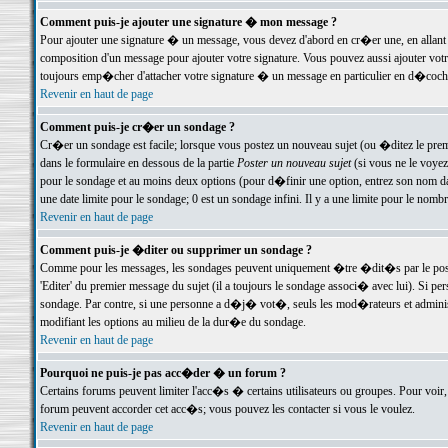
Comment puis-je ajouter une signature � mon message ?
Pour ajouter une signature � un message, vous devez d'abord en cr�er une, en allant
composition d'un message pour ajouter votre signature. Vous pouvez aussi ajouter vot
toujours emp�cher d'attacher votre signature � un message en particulier en d�cochan
Revenir en haut de page
Comment puis-je cr�er un sondage ?
Cr�er un sondage est facile; lorsque vous postez un nouveau sujet (ou �ditez le premie
dans le formulaire en dessous de la partie
Poster un nouveau sujet
(si vous ne le voyez
pour le sondage et au moins deux options (pour d�finir une option, entrez son nom d
une date limite pour le sondage; 0 est un sondage infini. Il y a une limite pour le nomb
Revenir en haut de page
Comment puis-je �diter ou supprimer un sondage ?
Comme pour les messages, les sondages peuvent uniquement �tre �dit�s par le poste
'Editer' du premier message du sujet (il a toujours le sondage associ� avec lui). Si 
sondage. Par contre, si une personne a d�j� vot�, seuls les mod�rateurs et administ
modifiant les options au milieu de la dur�e du sondage.
Revenir en haut de page
Pourquoi ne puis-je pas acc�der � un forum ?
Certains forums peuvent limiter l'acc�s � certains utilisateurs ou groupes. Pour voir, 
forum peuvent accorder cet acc�s; vous pouvez les contacter si vous le voulez.
Revenir en haut de page