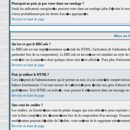
Pourquoi ne puis-je pas voter dans un sondage ?
Seuls les utilisateurs enregistr�s peuvent voter dans un sondage (afin d'�viter le tr
n'avez probablement pas les droits d'acc�s appropri�s.
Revenir en haut de page
Mise en f
Qu'est-ce que le BBCode ?
Le BBCode est une impl�mentation sp�ciale du HTML; l'activation de l'utilisation 
particulier lors de sa composition). Le BBCode en lui-m�me est similaire au style du H
contr�le sur la mani�re dont quelque chose doit �tre affich�. Pour plus d'information
Revenir en haut de page
Puis-je utiliser le HTML?
Ceci d�pend de l'administrateur qui le permet ou non; il a un contr�le complet dessu
balises fonctionnent. C'est une mesure de
s�curit�
pour �viter aux gens d'abuser du 
probl�mes. Si le HTML est activ�, vous pouvez le d�sactiver dans un message en par
Revenir en haut de page
Que sont les smilies ?
Les smilies, ou Emotic�nes sont de petites images qui sont utilis�es pour exprimer certa
voir la liste compl�te des �motic�nes lors de la composition d'un message. Essayez de 
mod�rateur pourrait d�cider de l'�diter, voire m�me de le supprimer enti�rement
Revenir en haut de page