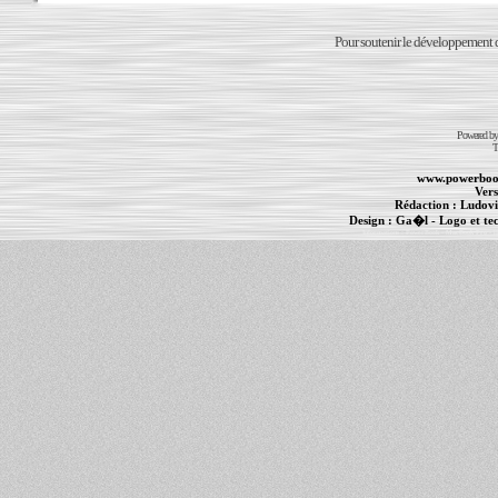
Pour soutenir le développement du
Powered b
T
www.powerboo
Vers
Rédaction :
Ludovi
Design :
Ga�l
- Logo et te
Informations :
PowerBook
-
MacBook Pro
-
i