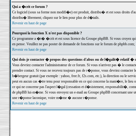
Qui a �crit ce forum ?
Ce logiciel (sous sa forme non modifi�e) est produit, distribu� et est sous droits d'a
distribu� librement; cliquez sur le lien pour plus de d�tails.
Revenir en haut de page
Pourquoi la fonction X n'est pas disponible ?
Ce programme a �t� �crit et est sous licence du Groupe phpBB. Si vous croyez qu'un
en pense. Veuillez ne pas poster de demande de fonctions sur le forum de phpbb.com; 
Revenir en haut de page
Qui dois-je contacter � propos des questions d'abus ou de l�galit� relatif � 
Vous devriez contacter l'administrateur de ce forum. Si vous n'arrivez pas � le conta
prendre contact. Si vous ne recevez toujours pas de r�ponse, vous devriez contacter 
h�bergeur gratuit (par exemple : yahoo, free.fr, f2s.com, etc.), la direction ou le se
peut en aucun cas �tre tenu pour responsable en ce qui concerne la mani�re, le lieu ou 
ce qui ne concerne pas l'aspect l�gal (cessation et d�sistement, responsabilit�, comm
de phpBB lui-m�me. Si vous envoyez un e-mail au Groupe phpBB concernant une utili
une r�ponse laconique, voire m�me � aucune r�ponse.
Revenir en haut de page