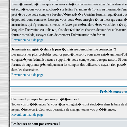
Premi�rement, v�rifiez que vous avez entr� correctement vos nom d'utilisateur et mo
est activ� et que vous avez cliqu� sur le lien
J'ai moins de 13 ans
au moment de l'enre
peut-�tre que votre compte a besoin d'�tre activ� ? Certains forums requi�rent que 
de pouvoir vous connecter. Lorsque vous vous �tes enregistr�, un message aurait d� v
instructions qui s'y trouvent; si vous ne l'avez pas re�u, alors �tes-vous bien s�r que
lesquelles l'activation est utilis�e, c'est de r�duire les chances de voir des utilis
fournie est valide, essayez alors de contacter l'administrateur du forum.
Revenir en haut de page
Je me suis enregistr� dans le pass�, mais ne peux plus me connecter ?!
Les raisons les plus probables pour ce probl�me sont : vous avez entr� un nom d'ut
enregistr�) ou l'administrateur a supprim� votre compte pour quelque raison. Si vous 
forums de supprimer p�riodiquement les comptes des utilisateurs n'ayant rien post� a
dans les discussions.
Revenir en haut de page
Pr�f�rences et
Comment puis-je changer mes pr�f�rences ?
Toutes vos pr�f�rences (si vous �tes enregistr�) sont stock�es dans la base de don
ne pas �tre le cas). Ceci vous permettra de changer toutes vos pr�f�rences.
Revenir en haut de page
Les heures ne sont pas correctes !