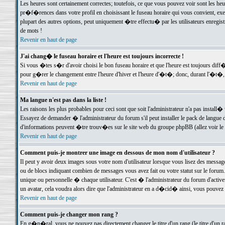
Les heures sont certainement correctes; toutefois, ce que vous pouvez voir sont les he
pr�f�rences dans votre profil en choisissant le fuseau horaire qui vous convient, exe
plupart des autres options, peut uniquement �tre effectu� par les utilisateurs enregis
de mots !
Revenir en haut de page
J'ai chang� le fuseau horaire et l'heure est toujours incorrecte !
Si vous �tes s�r d'avoir choisi le bon fuseau horaire et que l'heure est toujours d
pour g�rer le changement entre l'heure d'hiver et l'heure d'�t�; donc, durant l'�t�,
Revenir en haut de page
Ma langue n'est pas dans la liste !
Les raisons les plus probables pour ceci sont que soit l'administrateur n'a pas install�
Essayez de demander � l'administrateur du forum s'il peut installer le pack de langue d
d'informations peuvent �tre trouv�es sur le site web du groupe phpBB (allez voir le l
Revenir en haut de page
Comment puis-je montrer une image en dessous de mon nom d'utilisateur ?
Il peut y avoir deux images sous votre nom d'utilisateur lorsque vous lisez des mess
ou de blocs indiquant combien de messages vous avez fait ou votre statut sur le for
unique ou personnelle � chaque utilisateur. C'est � l'administrateur du forum d'activer
un avatar, cela voudra alors dire que l'administrateur en a d�cid� ainsi, vous pouvez
Revenir en haut de page
Comment puis-je changer mon rang ?
En g�n�ral, vous ne pouvez pas directement changer le titre d'un rang (le titre d'un ra