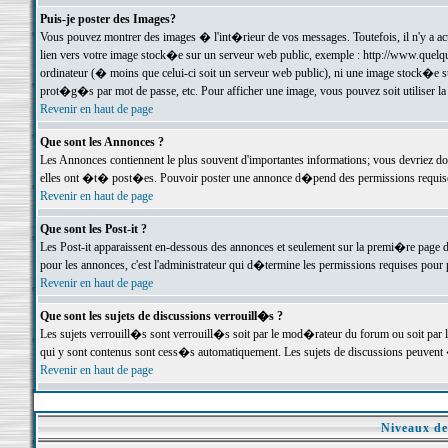
Puis-je poster des Images?
Vous pouvez montrer des images � l'int�rieur de vos messages. Toutefois, il n'y a 
lien vers votre image stock�e sur un serveur web public, exemple : http://www.quelq
ordinateur (� moins que celui-ci soit un serveur web public), ni une image stock�e su
prot�g�s par mot de passe, etc. Pour afficher une image, vous pouvez soit utiliser 
Revenir en haut de page
Que sont les Annonces ?
Les Annonces contiennent le plus souvent d'importantes informations; vous devriez d
elles ont �t� post�es. Pouvoir poster une annonce d�pend des permissions requises;
Revenir en haut de page
Que sont les Post-it ?
Les Post-it apparaissent en-dessous des annonces et seulement sur la premi�re page 
pour les annonces, c'est l'administrateur qui d�termine les permissions requises pour 
Revenir en haut de page
Que sont les sujets de discussions verrouill�s ?
Les sujets verrouill�s sont verrouill�s soit par le mod�rateur du forum ou soit par 
qui y sont contenus sont cess�s automatiquement. Les sujets de discussions peuvent 
Revenir en haut de page
Niveaux de