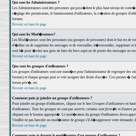
Qui sont les Administrateurs ?
Les Administrateurs sont des personnes qui poss�dent le plus haut niveau de contr�le 
r�glage des permissions, le bannissement d'utilisateurs, la cr�ation de groupes d'uti
forums.
Revenir en haut de page
Qui sont les Mod�rateurs?
Les Mod�rateurs sont des personnes (ou groupes de personnes) dont le but est de veil
d'�diter ou de supprimer les messages et de verrouiller, d�verrouiller, supprimer 
sont l� pour �viter aux gens de faire du
hors-sujet
ou de poster des messages ne res
Revenir en haut de page
Que sont les groupes d'utilisateurs ?
Les groupes d'utilisateurs sont une mani�re pour l'administrateur de regrouper des util
forums) et chaque groupe peut se voir assigner des droits d'acc�s. Ceci permet � 
forum priv�, etc.
Revenir en haut de page
Comment puis-je joindre un groupe d'utilisateurs ?
Pour joindre un groupe d'utilisateurs, cliquez sur le lien
Groupes d'utilisateurs
en haut
d'utilisateurs. Tous les groupes ne sont pas
ouverts
; certains sont
ferm�s
et d'autres p
cliquant sur le bouton appropri�. Le mod�rateur du groupe d'utilisateurs devra appro
Veuillez ne pas harceler un mod�rateur de groupe s'il d�sapprouve votre demande; il 
Revenir en haut de page
Comment puis-je devenir le mod�rateur d'un groupe d'utilisateurs ?