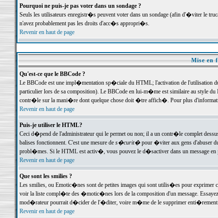
Pourquoi ne puis-je pas voter dans un sondage ?
Seuls les utilisateurs enregistr�s peuvent voter dans un sondage (afin d'�viter le tr
n'avez probablement pas les droits d'acc�s appropri�s.
Revenir en haut de page
Mise en f
Qu'est-ce que le BBCode ?
Le BBCode est une impl�mentation sp�ciale du HTML; l'activation de l'utilisation 
particulier lors de sa composition). Le BBCode en lui-m�me est similaire au style du H
contr�le sur la mani�re dont quelque chose doit �tre affich�. Pour plus d'information
Revenir en haut de page
Puis-je utiliser le HTML?
Ceci d�pend de l'administrateur qui le permet ou non; il a un contr�le complet dessu
balises fonctionnent. C'est une mesure de
s�curit�
pour �viter aux gens d'abuser du 
probl�mes. Si le HTML est activ�, vous pouvez le d�sactiver dans un message en par
Revenir en haut de page
Que sont les smilies ?
Les smilies, ou Emotic�nes sont de petites images qui sont utilis�es pour exprimer certa
voir la liste compl�te des �motic�nes lors de la composition d'un message. Essayez de 
mod�rateur pourrait d�cider de l'�diter, voire m�me de le supprimer enti�rement
Revenir en haut de page