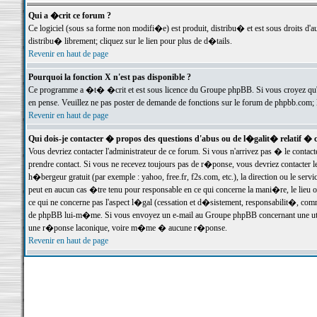
Qui a �crit ce forum ?
Ce logiciel (sous sa forme non modifi�e) est produit, distribu� et est sous droits d'a
distribu� librement; cliquez sur le lien pour plus de d�tails.
Revenir en haut de page
Pourquoi la fonction X n'est pas disponible ?
Ce programme a �t� �crit et est sous licence du Groupe phpBB. Si vous croyez qu'un
en pense. Veuillez ne pas poster de demande de fonctions sur le forum de phpbb.com; 
Revenir en haut de page
Qui dois-je contacter � propos des questions d'abus ou de l�galit� relatif � 
Vous devriez contacter l'administrateur de ce forum. Si vous n'arrivez pas � le conta
prendre contact. Si vous ne recevez toujours pas de r�ponse, vous devriez contacter 
h�bergeur gratuit (par exemple : yahoo, free.fr, f2s.com, etc.), la direction ou le se
peut en aucun cas �tre tenu pour responsable en ce qui concerne la mani�re, le lieu ou 
ce qui ne concerne pas l'aspect l�gal (cessation et d�sistement, responsabilit�, comm
de phpBB lui-m�me. Si vous envoyez un e-mail au Groupe phpBB concernant une utili
une r�ponse laconique, voire m�me � aucune r�ponse.
Revenir en haut de page