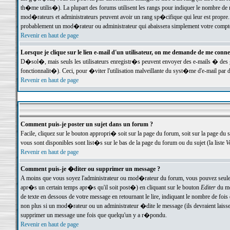
th�me utilis�). La plupart des forums utilisent les rangs pour indiquer le nombre de m
mod�rateurs et administrateurs peuvent avoir un rang sp�cifique qui leur est propre. 
probablement un mod�rateur ou administrateur qui abaissera simplement votre compte
Revenir en haut de page
Lorsque je clique sur le lien e-mail d'un utilisateur, on me demande de me conne
D�sol�, mais seuls les utilisateurs enregistr�s peuvent envoyer des e-mails � des ge
fonctionnalit�). Ceci, pour �viter l'utilisation malveillante du syst�me d'e-mail par 
Revenir en haut de page
Comment puis-je poster un sujet dans un forum ?
Facile, cliquez sur le bouton appropri� soit sur la page du forum, soit sur la page du 
vous sont disponibles sont list�s sur le bas de la page du forum ou du sujet (la liste
V
Revenir en haut de page
Comment puis-je �diter ou supprimer un message ?
A moins que vous soyez l'administrateur ou mod�rateur du forum, vous pouvez seul
apr�s un certain temps apr�s qu'il soit post�) en cliquant sur le bouton
Editer
du me
de texte en dessous de votre message en retournant le lire, indiquant le nombre de fo
non plus si un mod�rateur ou un administrateur �dite le message (ils devraient laisser
supprimer un message une fois que quelqu'un y a r�pondu.
Revenir en haut de page