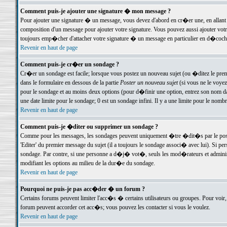
Comment puis-je ajouter une signature � mon message ?
Pour ajouter une signature � un message, vous devez d'abord en cr�er une, en allant
composition d'un message pour ajouter votre signature. Vous pouvez aussi ajouter vot
toujours emp�cher d'attacher votre signature � un message en particulier en d�cochan
Revenir en haut de page
Comment puis-je cr�er un sondage ?
Cr�er un sondage est facile; lorsque vous postez un nouveau sujet (ou �ditez le premie
dans le formulaire en dessous de la partie
Poster un nouveau sujet
(si vous ne le voyez
pour le sondage et au moins deux options (pour d�finir une option, entrez son nom d
une date limite pour le sondage; 0 est un sondage infini. Il y a une limite pour le nomb
Revenir en haut de page
Comment puis-je �diter ou supprimer un sondage ?
Comme pour les messages, les sondages peuvent uniquement �tre �dit�s par le poste
'Editer' du premier message du sujet (il a toujours le sondage associ� avec lui). Si 
sondage. Par contre, si une personne a d�j� vot�, seuls les mod�rateurs et administ
modifiant les options au milieu de la dur�e du sondage.
Revenir en haut de page
Pourquoi ne puis-je pas acc�der � un forum ?
Certains forums peuvent limiter l'acc�s � certains utilisateurs ou groupes. Pour voir, 
forum peuvent accorder cet acc�s; vous pouvez les contacter si vous le voulez.
Revenir en haut de page