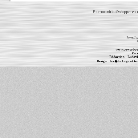
Pour soutenir le développement du
Powered b
T
www.powerboo
Vers
Rédaction :
Ludovi
Design :
Ga�l
- Logo et te
Informations :
PowerBook
-
MacBook Pro
-
i