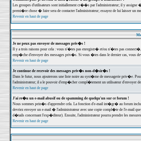
Les groupes d'utilisateurs sont initiallement cr��s par l'administrateur; il y assign
premi�re chose � faire sera de contacter l'administrateur; essayez de lui laisser un 
Revenir en haut de page
Me
Je ne peux pas envoyer de messages priv�s !
Il y a trois raisons pour cela : vous n'�tes pas enregistr� et/ou n'�tes pas connect�
emp�che d'envoyer des messages priv�s. Si vous �tes dans le dernier cas, vous devr
Revenir en haut de page
Je continue de recevoir des messages priv�s non-d�sir�s !
Dans le futur, nous ajouterons une liste noire au syst�me de messagerie priv�e. P
l'administrateur; il a le pouvoir d'emp�cher compl�tement un utilisateur d'envoyer 
Revenir en haut de page
J'ai re�u un e-mail abusif ou de spamming de quelqu'un sur ce forum !
Nous sommes pein�s d'apprendre cela. La fonction d'e-mail int�gr� au forum inclut d
devriez envoyer un e-mail � l'administrateur avec une copie compl�te de l'e-mail que v
d�tails concernant l'exp�diteur). Ensuite, l'administrateur pourra prendre les mesure
Revenir en haut de page