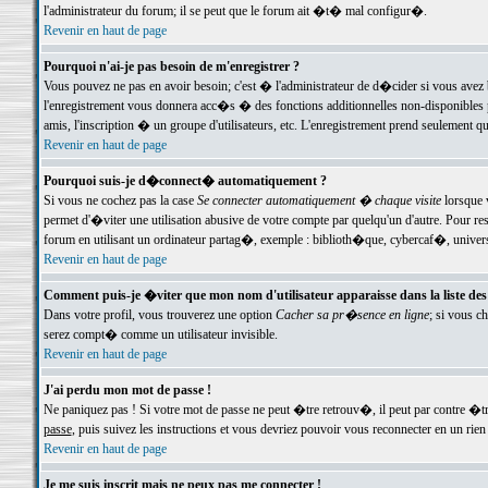
l'administrateur du forum; il se peut que le forum ait �t� mal configur�.
Revenir en haut de page
Pourquoi n'ai-je pas besoin de m'enregistrer ?
Vous pouvez ne pas en avoir besoin; c'est � l'administrateur de d�cider si vous avez 
l'enregistrement vous donnera acc�s � des fonctions additionnelles non-disponibles p
amis, l'inscription � un groupe d'utilisateurs, etc. L'enregistrement prend seulement q
Revenir en haut de page
Pourquoi suis-je d�connect� automatiquement ?
Si vous ne cochez pas la case
Se connecter automatiquement � chaque visite
lorsque 
permet d'�viter une utilisation abusive de votre compte par quelqu'un d'autre. Pour 
forum en utilisant un ordinateur partag�, exemple : biblioth�que, cybercaf�, univers
Revenir en haut de page
Comment puis-je �viter que mon nom d'utilisateur apparaisse dans la liste des u
Dans votre profil, vous trouverez une option
Cacher sa pr�sence en ligne
; si vous c
serez compt� comme un utilisateur invisible.
Revenir en haut de page
J'ai perdu mon mot de passe !
Ne paniquez pas ! Si votre mot de passe ne peut �tre retrouv�, il peut par contre �tre
passe
, puis suivez les instructions et vous devriez pouvoir vous reconnecter en un rien
Revenir en haut de page
Je me suis inscrit mais ne peux pas me connecter !