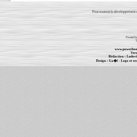
Pour soutenir le développement du
Powered b
T
www.powerboo
Vers
Rédaction :
Ludovi
Design :
Ga�l
- Logo et te
Informations :
PowerBook
-
MacBook Pro
-
i