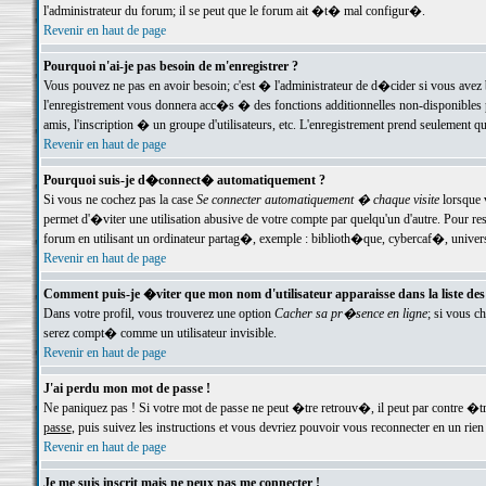
l'administrateur du forum; il se peut que le forum ait �t� mal configur�.
Revenir en haut de page
Pourquoi n'ai-je pas besoin de m'enregistrer ?
Vous pouvez ne pas en avoir besoin; c'est � l'administrateur de d�cider si vous avez 
l'enregistrement vous donnera acc�s � des fonctions additionnelles non-disponibles p
amis, l'inscription � un groupe d'utilisateurs, etc. L'enregistrement prend seulement q
Revenir en haut de page
Pourquoi suis-je d�connect� automatiquement ?
Si vous ne cochez pas la case
Se connecter automatiquement � chaque visite
lorsque 
permet d'�viter une utilisation abusive de votre compte par quelqu'un d'autre. Pour 
forum en utilisant un ordinateur partag�, exemple : biblioth�que, cybercaf�, univers
Revenir en haut de page
Comment puis-je �viter que mon nom d'utilisateur apparaisse dans la liste des u
Dans votre profil, vous trouverez une option
Cacher sa pr�sence en ligne
; si vous c
serez compt� comme un utilisateur invisible.
Revenir en haut de page
J'ai perdu mon mot de passe !
Ne paniquez pas ! Si votre mot de passe ne peut �tre retrouv�, il peut par contre �tre
passe
, puis suivez les instructions et vous devriez pouvoir vous reconnecter en un rien
Revenir en haut de page
Je me suis inscrit mais ne peux pas me connecter !