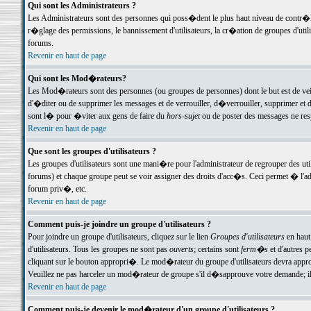
Qui sont les Administrateurs ?
Les Administrateurs sont des personnes qui poss�dent le plus haut niveau de contr�le 
r�glage des permissions, le bannissement d'utilisateurs, la cr�ation de groupes d'uti
forums.
Revenir en haut de page
Qui sont les Mod�rateurs?
Les Mod�rateurs sont des personnes (ou groupes de personnes) dont le but est de veil
d'�diter ou de supprimer les messages et de verrouiller, d�verrouiller, supprimer 
sont l� pour �viter aux gens de faire du
hors-sujet
ou de poster des messages ne res
Revenir en haut de page
Que sont les groupes d'utilisateurs ?
Les groupes d'utilisateurs sont une mani�re pour l'administrateur de regrouper des util
forums) et chaque groupe peut se voir assigner des droits d'acc�s. Ceci permet � 
forum priv�, etc.
Revenir en haut de page
Comment puis-je joindre un groupe d'utilisateurs ?
Pour joindre un groupe d'utilisateurs, cliquez sur le lien
Groupes d'utilisateurs
en haut
d'utilisateurs. Tous les groupes ne sont pas
ouverts
; certains sont
ferm�s
et d'autres p
cliquant sur le bouton appropri�. Le mod�rateur du groupe d'utilisateurs devra appro
Veuillez ne pas harceler un mod�rateur de groupe s'il d�sapprouve votre demande; il 
Revenir en haut de page
Comment puis-je devenir le mod�rateur d'un groupe d'utilisateurs ?