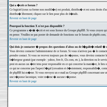
Qui a �crit ce forum ?
Ce logiciel (sous sa forme non modifi�e) est produit, distribu� et est sous droits d'a
distribu� librement; cliquez sur le lien pour plus de d�tails.
Revenir en haut de page
Pourquoi la fonction X n'est pas disponible ?
Ce programme a �t� �crit et est sous licence du Groupe phpBB. Si vous croyez qu'un
en pense. Veuillez ne pas poster de demande de fonctions sur le forum de phpbb.com; 
Revenir en haut de page
Qui dois-je contacter � propos des questions d'abus ou de l�galit� relatif � 
Vous devriez contacter l'administrateur de ce forum. Si vous n'arrivez pas � le conta
prendre contact. Si vous ne recevez toujours pas de r�ponse, vous devriez contacter 
h�bergeur gratuit (par exemple : yahoo, free.fr, f2s.com, etc.), la direction ou le se
peut en aucun cas �tre tenu pour responsable en ce qui concerne la mani�re, le lieu ou 
ce qui ne concerne pas l'aspect l�gal (cessation et d�sistement, responsabilit�, comm
de phpBB lui-m�me. Si vous envoyez un e-mail au Groupe phpBB concernant une utili
une r�ponse laconique, voire m�me � aucune r�ponse.
Revenir en haut de page