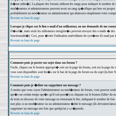
th�me utilis�). La plupart des forums utilisent les rangs pour indiquer le nombre de m
mod�rateurs et administrateurs peuvent avoir un rang sp�cifique qui leur est propre. 
probablement un mod�rateur ou administrateur qui abaissera simplement votre compte
Revenir en haut de page
Lorsque je clique sur le lien e-mail d'un utilisateur, on me demande de me conne
D�sol�, mais seuls les utilisateurs enregistr�s peuvent envoyer des e-mails � des ge
fonctionnalit�). Ceci, pour �viter l'utilisation malveillante du syst�me d'e-mail par 
Revenir en haut de page
Comment puis-je poster un sujet dans un forum ?
Facile, cliquez sur le bouton appropri� soit sur la page du forum, soit sur la page du 
vous sont disponibles sont list�s sur le bas de la page du forum ou du sujet (la liste
V
Revenir en haut de page
Comment puis-je �diter ou supprimer un message ?
A moins que vous soyez l'administrateur ou mod�rateur du forum, vous pouvez seul
apr�s un certain temps apr�s qu'il soit post�) en cliquant sur le bouton
Editer
du me
de texte en dessous de votre message en retournant le lire, indiquant le nombre de fo
non plus si un mod�rateur ou un administrateur �dite le message (ils devraient laisser
supprimer un message une fois que quelqu'un y a r�pondu.
Revenir en haut de page