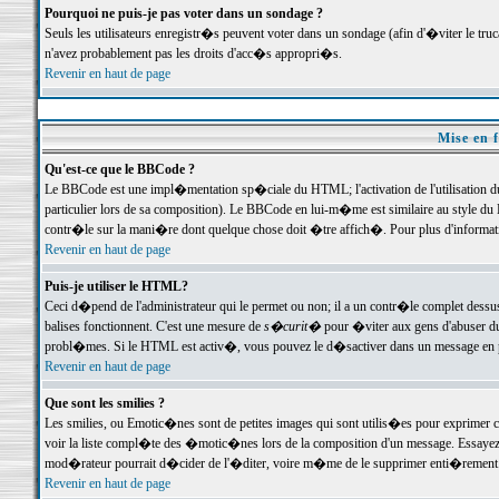
Pourquoi ne puis-je pas voter dans un sondage ?
Seuls les utilisateurs enregistr�s peuvent voter dans un sondage (afin d'�viter le tr
n'avez probablement pas les droits d'acc�s appropri�s.
Revenir en haut de page
Mise en f
Qu'est-ce que le BBCode ?
Le BBCode est une impl�mentation sp�ciale du HTML; l'activation de l'utilisation 
particulier lors de sa composition). Le BBCode en lui-m�me est similaire au style du H
contr�le sur la mani�re dont quelque chose doit �tre affich�. Pour plus d'information
Revenir en haut de page
Puis-je utiliser le HTML?
Ceci d�pend de l'administrateur qui le permet ou non; il a un contr�le complet dessu
balises fonctionnent. C'est une mesure de
s�curit�
pour �viter aux gens d'abuser du 
probl�mes. Si le HTML est activ�, vous pouvez le d�sactiver dans un message en par
Revenir en haut de page
Que sont les smilies ?
Les smilies, ou Emotic�nes sont de petites images qui sont utilis�es pour exprimer certa
voir la liste compl�te des �motic�nes lors de la composition d'un message. Essayez de 
mod�rateur pourrait d�cider de l'�diter, voire m�me de le supprimer enti�rement
Revenir en haut de page