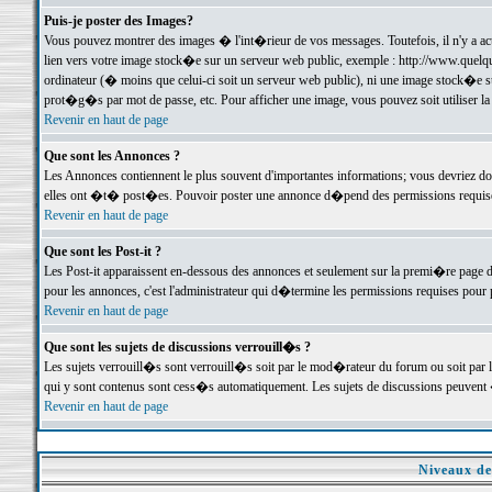
Puis-je poster des Images?
Vous pouvez montrer des images � l'int�rieur de vos messages. Toutefois, il n'y a 
lien vers votre image stock�e sur un serveur web public, exemple : http://www.quelq
ordinateur (� moins que celui-ci soit un serveur web public), ni une image stock�e su
prot�g�s par mot de passe, etc. Pour afficher une image, vous pouvez soit utiliser 
Revenir en haut de page
Que sont les Annonces ?
Les Annonces contiennent le plus souvent d'importantes informations; vous devriez d
elles ont �t� post�es. Pouvoir poster une annonce d�pend des permissions requises;
Revenir en haut de page
Que sont les Post-it ?
Les Post-it apparaissent en-dessous des annonces et seulement sur la premi�re page 
pour les annonces, c'est l'administrateur qui d�termine les permissions requises pour 
Revenir en haut de page
Que sont les sujets de discussions verrouill�s ?
Les sujets verrouill�s sont verrouill�s soit par le mod�rateur du forum ou soit par 
qui y sont contenus sont cess�s automatiquement. Les sujets de discussions peuvent 
Revenir en haut de page
Niveaux de