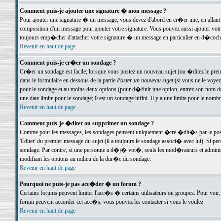
Comment puis-je ajouter une signature � mon message ?
Pour ajouter une signature � un message, vous devez d'abord en cr�er une, en allant
composition d'un message pour ajouter votre signature. Vous pouvez aussi ajouter vot
toujours emp�cher d'attacher votre signature � un message en particulier en d�cochan
Revenir en haut de page
Comment puis-je cr�er un sondage ?
Cr�er un sondage est facile; lorsque vous postez un nouveau sujet (ou �ditez le premie
dans le formulaire en dessous de la partie
Poster un nouveau sujet
(si vous ne le voyez
pour le sondage et au moins deux options (pour d�finir une option, entrez son nom d
une date limite pour le sondage; 0 est un sondage infini. Il y a une limite pour le nomb
Revenir en haut de page
Comment puis-je �diter ou supprimer un sondage ?
Comme pour les messages, les sondages peuvent uniquement �tre �dit�s par le poste
'Editer' du premier message du sujet (il a toujours le sondage associ� avec lui). Si 
sondage. Par contre, si une personne a d�j� vot�, seuls les mod�rateurs et administ
modifiant les options au milieu de la dur�e du sondage.
Revenir en haut de page
Pourquoi ne puis-je pas acc�der � un forum ?
Certains forums peuvent limiter l'acc�s � certains utilisateurs ou groupes. Pour voir, 
forum peuvent accorder cet acc�s; vous pouvez les contacter si vous le voulez.
Revenir en haut de page