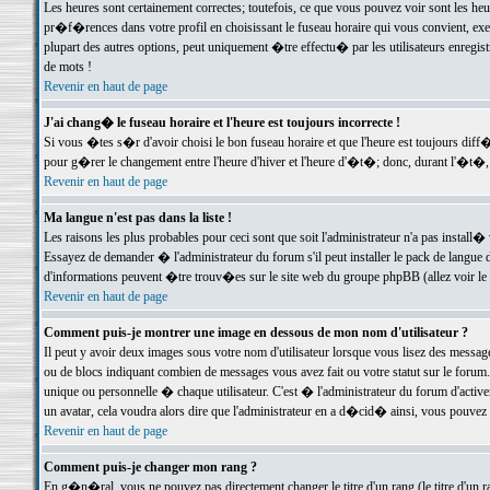
Les heures sont certainement correctes; toutefois, ce que vous pouvez voir sont les he
pr�f�rences dans votre profil en choisissant le fuseau horaire qui vous convient, exe
plupart des autres options, peut uniquement �tre effectu� par les utilisateurs enregis
de mots !
Revenir en haut de page
J'ai chang� le fuseau horaire et l'heure est toujours incorrecte !
Si vous �tes s�r d'avoir choisi le bon fuseau horaire et que l'heure est toujours d
pour g�rer le changement entre l'heure d'hiver et l'heure d'�t�; donc, durant l'�t�,
Revenir en haut de page
Ma langue n'est pas dans la liste !
Les raisons les plus probables pour ceci sont que soit l'administrateur n'a pas install�
Essayez de demander � l'administrateur du forum s'il peut installer le pack de langue d
d'informations peuvent �tre trouv�es sur le site web du groupe phpBB (allez voir le l
Revenir en haut de page
Comment puis-je montrer une image en dessous de mon nom d'utilisateur ?
Il peut y avoir deux images sous votre nom d'utilisateur lorsque vous lisez des mess
ou de blocs indiquant combien de messages vous avez fait ou votre statut sur le for
unique ou personnelle � chaque utilisateur. C'est � l'administrateur du forum d'activer
un avatar, cela voudra alors dire que l'administrateur en a d�cid� ainsi, vous pouvez
Revenir en haut de page
Comment puis-je changer mon rang ?
En g�n�ral, vous ne pouvez pas directement changer le titre d'un rang (le titre d'un ra