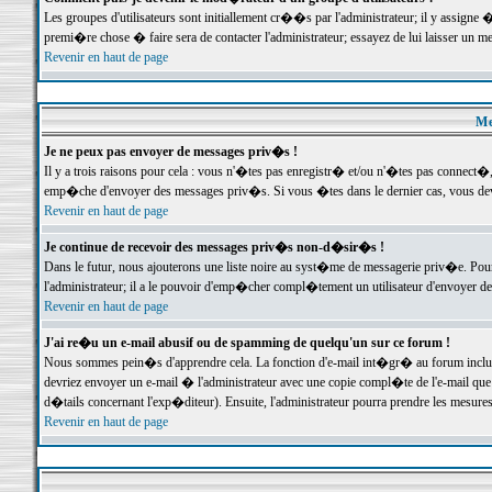
Les groupes d'utilisateurs sont initiallement cr��s par l'administrateur; il y assign
premi�re chose � faire sera de contacter l'administrateur; essayez de lui laisser un 
Revenir en haut de page
Me
Je ne peux pas envoyer de messages priv�s !
Il y a trois raisons pour cela : vous n'�tes pas enregistr� et/ou n'�tes pas connect�
emp�che d'envoyer des messages priv�s. Si vous �tes dans le dernier cas, vous devr
Revenir en haut de page
Je continue de recevoir des messages priv�s non-d�sir�s !
Dans le futur, nous ajouterons une liste noire au syst�me de messagerie priv�e. P
l'administrateur; il a le pouvoir d'emp�cher compl�tement un utilisateur d'envoyer 
Revenir en haut de page
J'ai re�u un e-mail abusif ou de spamming de quelqu'un sur ce forum !
Nous sommes pein�s d'apprendre cela. La fonction d'e-mail int�gr� au forum inclut d
devriez envoyer un e-mail � l'administrateur avec une copie compl�te de l'e-mail que v
d�tails concernant l'exp�diteur). Ensuite, l'administrateur pourra prendre les mesure
Revenir en haut de page