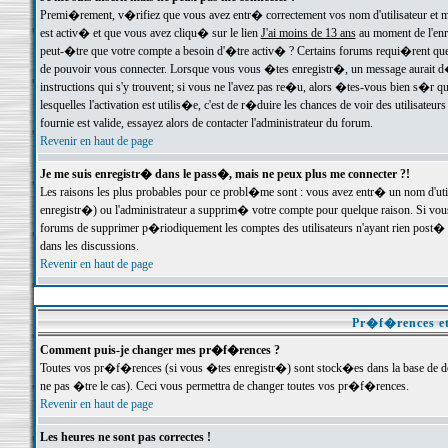
Premi�rement, v�rifiez que vous avez entr� correctement vos nom d'utilisateur et mo
est activ� et que vous avez cliqu� sur le lien
J'ai moins de 13 ans
au moment de l'enre
peut-�tre que votre compte a besoin d'�tre activ� ? Certains forums requi�rent que 
de pouvoir vous connecter. Lorsque vous vous �tes enregistr�, un message aurait d� v
instructions qui s'y trouvent; si vous ne l'avez pas re�u, alors �tes-vous bien s�r que
lesquelles l'activation est utilis�e, c'est de r�duire les chances de voir des utilis
fournie est valide, essayez alors de contacter l'administrateur du forum.
Revenir en haut de page
Je me suis enregistr� dans le pass�, mais ne peux plus me connecter ?!
Les raisons les plus probables pour ce probl�me sont : vous avez entr� un nom d'ut
enregistr�) ou l'administrateur a supprim� votre compte pour quelque raison. Si vous 
forums de supprimer p�riodiquement les comptes des utilisateurs n'ayant rien post� a
dans les discussions.
Revenir en haut de page
Pr�f�rences et
Comment puis-je changer mes pr�f�rences ?
Toutes vos pr�f�rences (si vous �tes enregistr�) sont stock�es dans la base de don
ne pas �tre le cas). Ceci vous permettra de changer toutes vos pr�f�rences.
Revenir en haut de page
Les heures ne sont pas correctes !