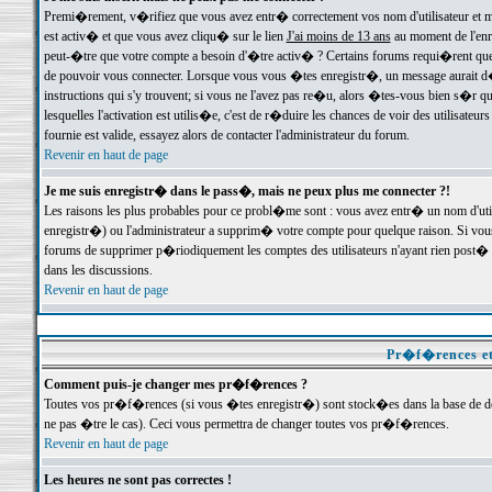
Premi�rement, v�rifiez que vous avez entr� correctement vos nom d'utilisateur et mo
est activ� et que vous avez cliqu� sur le lien
J'ai moins de 13 ans
au moment de l'enre
peut-�tre que votre compte a besoin d'�tre activ� ? Certains forums requi�rent que 
de pouvoir vous connecter. Lorsque vous vous �tes enregistr�, un message aurait d� v
instructions qui s'y trouvent; si vous ne l'avez pas re�u, alors �tes-vous bien s�r que
lesquelles l'activation est utilis�e, c'est de r�duire les chances de voir des utilis
fournie est valide, essayez alors de contacter l'administrateur du forum.
Revenir en haut de page
Je me suis enregistr� dans le pass�, mais ne peux plus me connecter ?!
Les raisons les plus probables pour ce probl�me sont : vous avez entr� un nom d'ut
enregistr�) ou l'administrateur a supprim� votre compte pour quelque raison. Si vous 
forums de supprimer p�riodiquement les comptes des utilisateurs n'ayant rien post� a
dans les discussions.
Revenir en haut de page
Pr�f�rences et
Comment puis-je changer mes pr�f�rences ?
Toutes vos pr�f�rences (si vous �tes enregistr�) sont stock�es dans la base de don
ne pas �tre le cas). Ceci vous permettra de changer toutes vos pr�f�rences.
Revenir en haut de page
Les heures ne sont pas correctes !