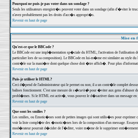
Pourquoi ne puis-je pas voter dans un sondage ?
Seuls les utilisateurs enregistr�s peuvent voter dans un sondage (afin d'�viter le tr
n'avez probablement pas les droits d'acc�s appropri�s.
Revenir en haut de page
Mise en f
Qu'est-ce que le BBCode ?
Le BBCode est une impl�mentation sp�ciale du HTML; l'activation de l'utilisation 
particulier lors de sa composition). Le BBCode en lui-m�me est similaire au style du H
contr�le sur la mani�re dont quelque chose doit �tre affich�. Pour plus d'information
Revenir en haut de page
Puis-je utiliser le HTML?
Ceci d�pend de l'administrateur qui le permet ou non; il a un contr�le complet dessu
balises fonctionnent. C'est une mesure de
s�curit�
pour �viter aux gens d'abuser du 
probl�mes. Si le HTML est activ�, vous pouvez le d�sactiver dans un message en par
Revenir en haut de page
Que sont les smilies ?
Les smilies, ou Emotic�nes sont de petites images qui sont utilis�es pour exprimer certa
voir la liste compl�te des �motic�nes lors de la composition d'un message. Essayez de 
mod�rateur pourrait d�cider de l'�diter, voire m�me de le supprimer enti�rement
Revenir en haut de page