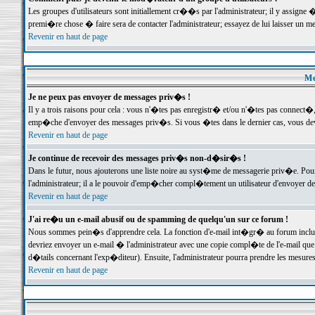
Les groupes d'utilisateurs sont initiallement cr��s par l'administrateur; il y assign
premi�re chose � faire sera de contacter l'administrateur; essayez de lui laisser un 
Revenir en haut de page
Me
Je ne peux pas envoyer de messages priv�s !
Il y a trois raisons pour cela : vous n'�tes pas enregistr� et/ou n'�tes pas connect�
emp�che d'envoyer des messages priv�s. Si vous �tes dans le dernier cas, vous devr
Revenir en haut de page
Je continue de recevoir des messages priv�s non-d�sir�s !
Dans le futur, nous ajouterons une liste noire au syst�me de messagerie priv�e. P
l'administrateur; il a le pouvoir d'emp�cher compl�tement un utilisateur d'envoyer 
Revenir en haut de page
J'ai re�u un e-mail abusif ou de spamming de quelqu'un sur ce forum !
Nous sommes pein�s d'apprendre cela. La fonction d'e-mail int�gr� au forum inclut d
devriez envoyer un e-mail � l'administrateur avec une copie compl�te de l'e-mail que v
d�tails concernant l'exp�diteur). Ensuite, l'administrateur pourra prendre les mesure
Revenir en haut de page