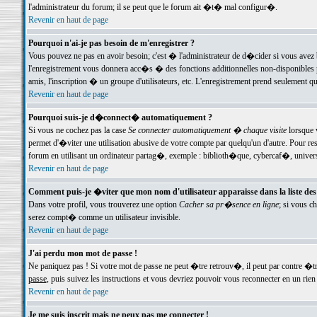
l'administrateur du forum; il se peut que le forum ait �t� mal configur�.
Revenir en haut de page
Pourquoi n'ai-je pas besoin de m'enregistrer ?
Vous pouvez ne pas en avoir besoin; c'est � l'administrateur de d�cider si vous avez 
l'enregistrement vous donnera acc�s � des fonctions additionnelles non-disponibles p
amis, l'inscription � un groupe d'utilisateurs, etc. L'enregistrement prend seulement q
Revenir en haut de page
Pourquoi suis-je d�connect� automatiquement ?
Si vous ne cochez pas la case
Se connecter automatiquement � chaque visite
lorsque 
permet d'�viter une utilisation abusive de votre compte par quelqu'un d'autre. Pour 
forum en utilisant un ordinateur partag�, exemple : biblioth�que, cybercaf�, univers
Revenir en haut de page
Comment puis-je �viter que mon nom d'utilisateur apparaisse dans la liste des u
Dans votre profil, vous trouverez une option
Cacher sa pr�sence en ligne
; si vous c
serez compt� comme un utilisateur invisible.
Revenir en haut de page
J'ai perdu mon mot de passe !
Ne paniquez pas ! Si votre mot de passe ne peut �tre retrouv�, il peut par contre �tre
passe
, puis suivez les instructions et vous devriez pouvoir vous reconnecter en un rien
Revenir en haut de page
Je me suis inscrit mais ne peux pas me connecter !