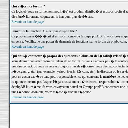
Qui a �crit ce forum ?
Ce logiciel (sous sa forme non modifi�e) est produit, distribu� et est sous droits d'a
distribu� librement; cliquez sur le lien pour plus de d�tails.
Revenir en haut de page
Pourquoi la fonction X n'est pas disponible ?
Ce programme a �t� �crit et est sous licence du Groupe phpBB. Si vous croyez qu'un
en pense. Veuillez ne pas poster de demande de fonctions sur le forum de phpbb.com; 
Revenir en haut de page
Qui dois-je contacter � propos des questions d'abus ou de l�galit� relatif � 
Vous devriez contacter l'administrateur de ce forum. Si vous n'arrivez pas � le conta
prendre contact. Si vous ne recevez toujours pas de r�ponse, vous devriez contacter 
h�bergeur gratuit (par exemple : yahoo, free.fr, f2s.com, etc.), la direction ou le se
peut en aucun cas �tre tenu pour responsable en ce qui concerne la mani�re, le lieu ou 
ce qui ne concerne pas l'aspect l�gal (cessation et d�sistement, responsabilit�, comm
de phpBB lui-m�me. Si vous envoyez un e-mail au Groupe phpBB concernant une utili
une r�ponse laconique, voire m�me � aucune r�ponse.
Revenir en haut de page