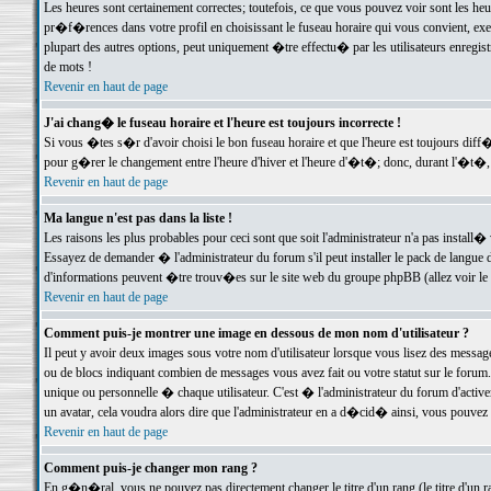
Les heures sont certainement correctes; toutefois, ce que vous pouvez voir sont les he
pr�f�rences dans votre profil en choisissant le fuseau horaire qui vous convient, exe
plupart des autres options, peut uniquement �tre effectu� par les utilisateurs enregis
de mots !
Revenir en haut de page
J'ai chang� le fuseau horaire et l'heure est toujours incorrecte !
Si vous �tes s�r d'avoir choisi le bon fuseau horaire et que l'heure est toujours d
pour g�rer le changement entre l'heure d'hiver et l'heure d'�t�; donc, durant l'�t�,
Revenir en haut de page
Ma langue n'est pas dans la liste !
Les raisons les plus probables pour ceci sont que soit l'administrateur n'a pas install�
Essayez de demander � l'administrateur du forum s'il peut installer le pack de langue d
d'informations peuvent �tre trouv�es sur le site web du groupe phpBB (allez voir le l
Revenir en haut de page
Comment puis-je montrer une image en dessous de mon nom d'utilisateur ?
Il peut y avoir deux images sous votre nom d'utilisateur lorsque vous lisez des mess
ou de blocs indiquant combien de messages vous avez fait ou votre statut sur le for
unique ou personnelle � chaque utilisateur. C'est � l'administrateur du forum d'activer
un avatar, cela voudra alors dire que l'administrateur en a d�cid� ainsi, vous pouvez
Revenir en haut de page
Comment puis-je changer mon rang ?
En g�n�ral, vous ne pouvez pas directement changer le titre d'un rang (le titre d'un ra