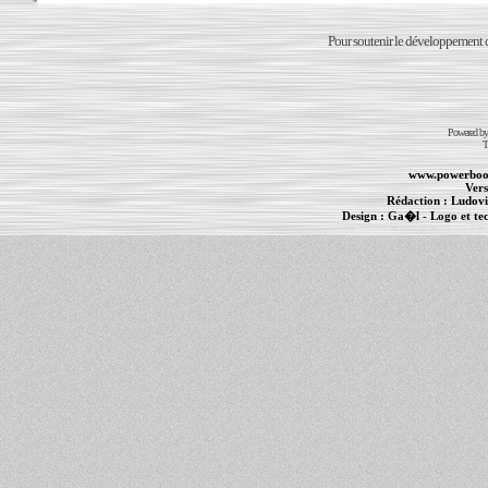
Pour soutenir le développement du
Powered b
T
www.powerboo
Vers
Rédaction :
Ludovi
Design :
Ga�l
- Logo et te
Informations :
PowerBook
-
MacBook Pro
-
i