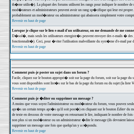
th�me utilis�). La plupart des forums utilisent les rangs pour indiquer le nombre de m
mod�rateurs et administrateurs peuvent avoir un rang sp�cifique qui leur est propre. 
probablement un mod�rateur ou administrateur qui abaissera simplement votre compte
Revenir en haut de page
Lorsque je clique sur le lien e-mail d'un utilisateur, on me demande de me conne
D�sol�, mais seuls les utilisateurs enregistr�s peuvent envoyer des e-mails � des ge
fonctionnalit�). Ceci, pour �viter l'utilisation malveillante du syst�me d'e-mail par 
Revenir en haut de page
Comment puis-je poster un sujet dans un forum ?
Facile, cliquez sur le bouton appropri� soit sur la page du forum, soit sur la page du 
vous sont disponibles sont list�s sur le bas de la page du forum ou du sujet (la liste
V
Revenir en haut de page
Comment puis-je �diter ou supprimer un message ?
A moins que vous soyez l'administrateur ou mod�rateur du forum, vous pouvez seul
apr�s un certain temps apr�s qu'il soit post�) en cliquant sur le bouton
Editer
du me
de texte en dessous de votre message en retournant le lire, indiquant le nombre de fo
non plus si un mod�rateur ou un administrateur �dite le message (ils devraient laisser
supprimer un message une fois que quelqu'un y a r�pondu.
Revenir en haut de page