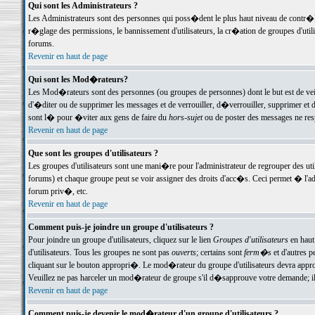
Qui sont les Administrateurs ?
Les Administrateurs sont des personnes qui poss�dent le plus haut niveau de contr�le 
r�glage des permissions, le bannissement d'utilisateurs, la cr�ation de groupes d'uti
forums.
Revenir en haut de page
Qui sont les Mod�rateurs?
Les Mod�rateurs sont des personnes (ou groupes de personnes) dont le but est de veil
d'�diter ou de supprimer les messages et de verrouiller, d�verrouiller, supprimer 
sont l� pour �viter aux gens de faire du
hors-sujet
ou de poster des messages ne res
Revenir en haut de page
Que sont les groupes d'utilisateurs ?
Les groupes d'utilisateurs sont une mani�re pour l'administrateur de regrouper des util
forums) et chaque groupe peut se voir assigner des droits d'acc�s. Ceci permet � 
forum priv�, etc.
Revenir en haut de page
Comment puis-je joindre un groupe d'utilisateurs ?
Pour joindre un groupe d'utilisateurs, cliquez sur le lien
Groupes d'utilisateurs
en haut
d'utilisateurs. Tous les groupes ne sont pas
ouverts
; certains sont
ferm�s
et d'autres p
cliquant sur le bouton appropri�. Le mod�rateur du groupe d'utilisateurs devra appro
Veuillez ne pas harceler un mod�rateur de groupe s'il d�sapprouve votre demande; il 
Revenir en haut de page
Comment puis-je devenir le mod�rateur d'un groupe d'utilisateurs ?