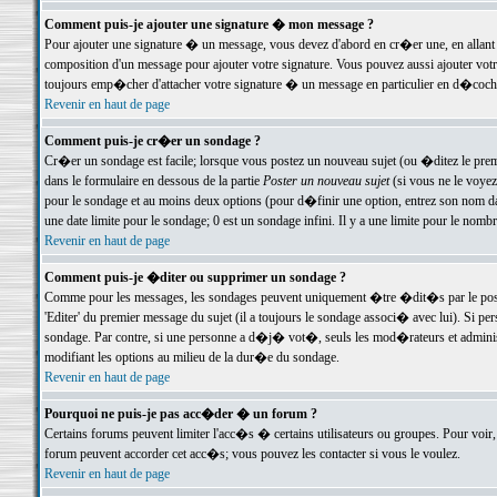
Comment puis-je ajouter une signature � mon message ?
Pour ajouter une signature � un message, vous devez d'abord en cr�er une, en allant
composition d'un message pour ajouter votre signature. Vous pouvez aussi ajouter vot
toujours emp�cher d'attacher votre signature � un message en particulier en d�cochan
Revenir en haut de page
Comment puis-je cr�er un sondage ?
Cr�er un sondage est facile; lorsque vous postez un nouveau sujet (ou �ditez le premie
dans le formulaire en dessous de la partie
Poster un nouveau sujet
(si vous ne le voyez
pour le sondage et au moins deux options (pour d�finir une option, entrez son nom d
une date limite pour le sondage; 0 est un sondage infini. Il y a une limite pour le nomb
Revenir en haut de page
Comment puis-je �diter ou supprimer un sondage ?
Comme pour les messages, les sondages peuvent uniquement �tre �dit�s par le poste
'Editer' du premier message du sujet (il a toujours le sondage associ� avec lui). Si 
sondage. Par contre, si une personne a d�j� vot�, seuls les mod�rateurs et administ
modifiant les options au milieu de la dur�e du sondage.
Revenir en haut de page
Pourquoi ne puis-je pas acc�der � un forum ?
Certains forums peuvent limiter l'acc�s � certains utilisateurs ou groupes. Pour voir, 
forum peuvent accorder cet acc�s; vous pouvez les contacter si vous le voulez.
Revenir en haut de page