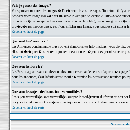
Puis-je poster des Images?
Vous pouvez montrer des images � l'int�rieur de vos messages. Toutefois, il n'y a 
lien vers votre image stock�e sur un serveur web public, exemple : http://www.quelq
ordinateur (� moins que celui-ci soit un serveur web public), ni une image stock�e su
prot�g�s par mot de passe, etc. Pour afficher une image, vous pouvez soit utiliser 
Revenir en haut de page
Que sont les Annonces ?
Les Annonces contiennent le plus souvent d'importantes informations; vous devriez d
elles ont �t� post�es. Pouvoir poster une annonce d�pend des permissions requises;
Revenir en haut de page
Que sont les Post-it ?
Les Post-it apparaissent en-dessous des annonces et seulement sur la premi�re page 
pour les annonces, c'est l'administrateur qui d�termine les permissions requises pour 
Revenir en haut de page
Que sont les sujets de discussions verrouill�s ?
Les sujets verrouill�s sont verrouill�s soit par le mod�rateur du forum ou soit par 
qui y sont contenus sont cess�s automatiquement. Les sujets de discussions peuvent 
Revenir en haut de page
Niveaux de