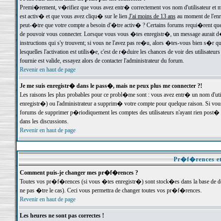
Premi�rement, v�rifiez que vous avez entr� correctement vos nom d'utilisateur et mo
est activ� et que vous avez cliqu� sur le lien
J'ai moins de 13 ans
au moment de l'enre
peut-�tre que votre compte a besoin d'�tre activ� ? Certains forums requi�rent que 
de pouvoir vous connecter. Lorsque vous vous �tes enregistr�, un message aurait d� v
instructions qui s'y trouvent; si vous ne l'avez pas re�u, alors �tes-vous bien s�r que
lesquelles l'activation est utilis�e, c'est de r�duire les chances de voir des utilis
fournie est valide, essayez alors de contacter l'administrateur du forum.
Revenir en haut de page
Je me suis enregistr� dans le pass�, mais ne peux plus me connecter ?!
Les raisons les plus probables pour ce probl�me sont : vous avez entr� un nom d'ut
enregistr�) ou l'administrateur a supprim� votre compte pour quelque raison. Si vous 
forums de supprimer p�riodiquement les comptes des utilisateurs n'ayant rien post� a
dans les discussions.
Revenir en haut de page
Pr�f�rences et
Comment puis-je changer mes pr�f�rences ?
Toutes vos pr�f�rences (si vous �tes enregistr�) sont stock�es dans la base de don
ne pas �tre le cas). Ceci vous permettra de changer toutes vos pr�f�rences.
Revenir en haut de page
Les heures ne sont pas correctes !