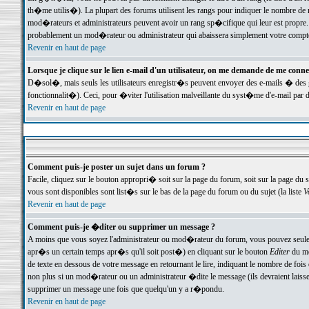
th�me utilis�). La plupart des forums utilisent les rangs pour indiquer le nombre de m
mod�rateurs et administrateurs peuvent avoir un rang sp�cifique qui leur est propre. 
probablement un mod�rateur ou administrateur qui abaissera simplement votre compte
Revenir en haut de page
Lorsque je clique sur le lien e-mail d'un utilisateur, on me demande de me conne
D�sol�, mais seuls les utilisateurs enregistr�s peuvent envoyer des e-mails � des ge
fonctionnalit�). Ceci, pour �viter l'utilisation malveillante du syst�me d'e-mail par 
Revenir en haut de page
Comment puis-je poster un sujet dans un forum ?
Facile, cliquez sur le bouton appropri� soit sur la page du forum, soit sur la page du 
vous sont disponibles sont list�s sur le bas de la page du forum ou du sujet (la liste
V
Revenir en haut de page
Comment puis-je �diter ou supprimer un message ?
A moins que vous soyez l'administrateur ou mod�rateur du forum, vous pouvez seul
apr�s un certain temps apr�s qu'il soit post�) en cliquant sur le bouton
Editer
du me
de texte en dessous de votre message en retournant le lire, indiquant le nombre de fo
non plus si un mod�rateur ou un administrateur �dite le message (ils devraient laisser
supprimer un message une fois que quelqu'un y a r�pondu.
Revenir en haut de page