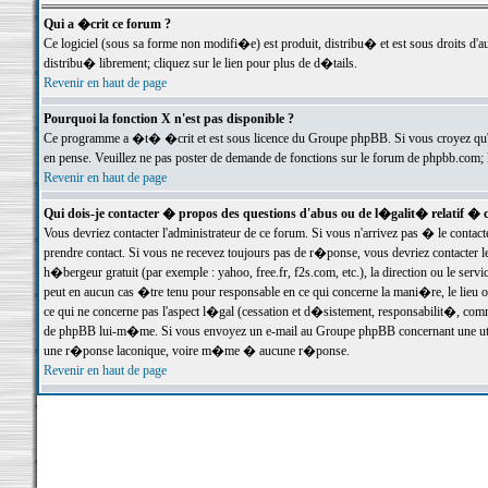
Qui a �crit ce forum ?
Ce logiciel (sous sa forme non modifi�e) est produit, distribu� et est sous droits d'a
distribu� librement; cliquez sur le lien pour plus de d�tails.
Revenir en haut de page
Pourquoi la fonction X n'est pas disponible ?
Ce programme a �t� �crit et est sous licence du Groupe phpBB. Si vous croyez qu'un
en pense. Veuillez ne pas poster de demande de fonctions sur le forum de phpbb.com; 
Revenir en haut de page
Qui dois-je contacter � propos des questions d'abus ou de l�galit� relatif � 
Vous devriez contacter l'administrateur de ce forum. Si vous n'arrivez pas � le conta
prendre contact. Si vous ne recevez toujours pas de r�ponse, vous devriez contacter 
h�bergeur gratuit (par exemple : yahoo, free.fr, f2s.com, etc.), la direction ou le se
peut en aucun cas �tre tenu pour responsable en ce qui concerne la mani�re, le lieu ou 
ce qui ne concerne pas l'aspect l�gal (cessation et d�sistement, responsabilit�, comm
de phpBB lui-m�me. Si vous envoyez un e-mail au Groupe phpBB concernant une utili
une r�ponse laconique, voire m�me � aucune r�ponse.
Revenir en haut de page