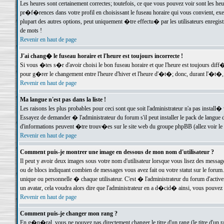
Les heures sont certainement correctes; toutefois, ce que vous pouvez voir sont les he
pr�f�rences dans votre profil en choisissant le fuseau horaire qui vous convient, exe
plupart des autres options, peut uniquement �tre effectu� par les utilisateurs enregis
de mots !
Revenir en haut de page
J'ai chang� le fuseau horaire et l'heure est toujours incorrecte !
Si vous �tes s�r d'avoir choisi le bon fuseau horaire et que l'heure est toujours d
pour g�rer le changement entre l'heure d'hiver et l'heure d'�t�; donc, durant l'�t�,
Revenir en haut de page
Ma langue n'est pas dans la liste !
Les raisons les plus probables pour ceci sont que soit l'administrateur n'a pas install�
Essayez de demander � l'administrateur du forum s'il peut installer le pack de langue d
d'informations peuvent �tre trouv�es sur le site web du groupe phpBB (allez voir le l
Revenir en haut de page
Comment puis-je montrer une image en dessous de mon nom d'utilisateur ?
Il peut y avoir deux images sous votre nom d'utilisateur lorsque vous lisez des mess
ou de blocs indiquant combien de messages vous avez fait ou votre statut sur le for
unique ou personnelle � chaque utilisateur. C'est � l'administrateur du forum d'activer
un avatar, cela voudra alors dire que l'administrateur en a d�cid� ainsi, vous pouvez
Revenir en haut de page
Comment puis-je changer mon rang ?
En g�n�ral, vous ne pouvez pas directement changer le titre d'un rang (le titre d'un ra