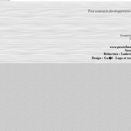
Pour soutenir le développement du
Powered b
T
www.powerboo
Vers
Rédaction :
Ludovi
Design :
Ga�l
- Logo et te
Informations :
PowerBook
-
MacBook Pro
-
i