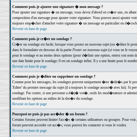
Comment puis-je ajouter une signature � mon message ?
Pour ajouter une signature � un message, vous devez d'abord en cr�er une, en allant
composition d'un message pour ajouter votre signature. Vous pouvez aussi ajouter vot
toujours emp�cher d'attacher votre signature � un message en particulier en d�cochan
Revenir en haut de page
Comment puis-je cr�er un sondage ?
Cr�er un sondage est facile; lorsque vous postez un nouveau sujet (ou �ditez le premie
dans le formulaire en dessous de la partie
Poster un nouveau sujet
(si vous ne le voyez
pour le sondage et au moins deux options (pour d�finir une option, entrez son nom d
une date limite pour le sondage; 0 est un sondage infini. Il y a une limite pour le nomb
Revenir en haut de page
Comment puis-je �diter ou supprimer un sondage ?
Comme pour les messages, les sondages peuvent uniquement �tre �dit�s par le poste
'Editer' du premier message du sujet (il a toujours le sondage associ� avec lui). Si 
sondage. Par contre, si une personne a d�j� vot�, seuls les mod�rateurs et administ
modifiant les options au milieu de la dur�e du sondage.
Revenir en haut de page
Pourquoi ne puis-je pas acc�der � un forum ?
Certains forums peuvent limiter l'acc�s � certains utilisateurs ou groupes. Pour voir, 
forum peuvent accorder cet acc�s; vous pouvez les contacter si vous le voulez.
Revenir en haut de page