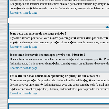
Les groupes d'utilisateurs sont initiallement cr��s par l'administrateur; il y assign
premi�re chose � faire sera de contacter l'administrateur; essayez de lui laisser un 
Revenir en haut de page
Me
Je ne peux pas envoyer de messages priv�s !
Il y a trois raisons pour cela : vous n'�tes pas enregistr� et/ou n'�tes pas connect�
emp�che d'envoyer des messages priv�s. Si vous �tes dans le dernier cas, vous devr
Revenir en haut de page
Je continue de recevoir des messages priv�s non-d�sir�s !
Dans le futur, nous ajouterons une liste noire au syst�me de messagerie priv�e. P
l'administrateur; il a le pouvoir d'emp�cher compl�tement un utilisateur d'envoyer 
Revenir en haut de page
J'ai re�u un e-mail abusif ou de spamming de quelqu'un sur ce forum !
Nous sommes pein�s d'apprendre cela. La fonction d'e-mail int�gr� au forum inclut d
devriez envoyer un e-mail � l'administrateur avec une copie compl�te de l'e-mail que v
d�tails concernant l'exp�diteur). Ensuite, l'administrateur pourra prendre les mesure
Revenir en haut de page