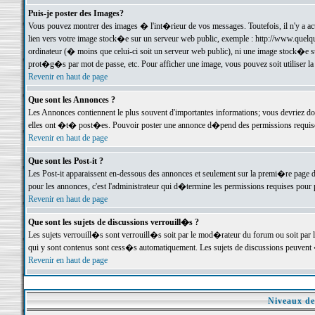
Puis-je poster des Images?
Vous pouvez montrer des images � l'int�rieur de vos messages. Toutefois, il n'y a 
lien vers votre image stock�e sur un serveur web public, exemple : http://www.quelq
ordinateur (� moins que celui-ci soit un serveur web public), ni une image stock�e su
prot�g�s par mot de passe, etc. Pour afficher une image, vous pouvez soit utiliser 
Revenir en haut de page
Que sont les Annonces ?
Les Annonces contiennent le plus souvent d'importantes informations; vous devriez d
elles ont �t� post�es. Pouvoir poster une annonce d�pend des permissions requises;
Revenir en haut de page
Que sont les Post-it ?
Les Post-it apparaissent en-dessous des annonces et seulement sur la premi�re page 
pour les annonces, c'est l'administrateur qui d�termine les permissions requises pour 
Revenir en haut de page
Que sont les sujets de discussions verrouill�s ?
Les sujets verrouill�s sont verrouill�s soit par le mod�rateur du forum ou soit par 
qui y sont contenus sont cess�s automatiquement. Les sujets de discussions peuvent 
Revenir en haut de page
Niveaux de