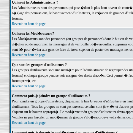
Qui sont les Administrateurs ?
Les Administrateurs sont des personnes qui poss�dent le plus haut niveau de contr�le 
r�glage des permissions, le bannissement d'utilisateurs, la cr�ation de groupes d'uti
forums.
Revenir en haut de page
Qui sont les Mod�rateurs?
Les Mod�rateurs sont des personnes (ou groupes de personnes) dont le but est de veil
d'�diter ou de supprimer les messages et de verrouiller, d�verrouiller, supprimer 
sont l� pour �viter aux gens de faire du
hors-sujet
ou de poster des messages ne res
Revenir en haut de page
Que sont les groupes d'utilisateurs ?
Les groupes d'utilisateurs sont une mani�re pour l'administrateur de regrouper des util
forums) et chaque groupe peut se voir assigner des droits d'acc�s. Ceci permet � 
forum priv�, etc.
Revenir en haut de page
Comment puis-je joindre un groupe d'utilisateurs ?
Pour joindre un groupe d'utilisateurs, cliquez sur le lien
Groupes d'utilisateurs
en haut
d'utilisateurs. Tous les groupes ne sont pas
ouverts
; certains sont
ferm�s
et d'autres p
cliquant sur le bouton appropri�. Le mod�rateur du groupe d'utilisateurs devra appro
Veuillez ne pas harceler un mod�rateur de groupe s'il d�sapprouve votre demande; il 
Revenir en haut de page
Comment puis-je devenir le mod�rateur d'un groupe d'utilisateurs ?