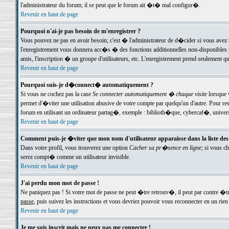
l'administrateur du forum; il se peut que le forum ait �t� mal configur�.
Revenir en haut de page
Pourquoi n'ai-je pas besoin de m'enregistrer ?
Vous pouvez ne pas en avoir besoin; c'est � l'administrateur de d�cider si vous avez 
l'enregistrement vous donnera acc�s � des fonctions additionnelles non-disponibles p
amis, l'inscription � un groupe d'utilisateurs, etc. L'enregistrement prend seulement q
Revenir en haut de page
Pourquoi suis-je d�connect� automatiquement ?
Si vous ne cochez pas la case
Se connecter automatiquement � chaque visite
lorsque 
permet d'�viter une utilisation abusive de votre compte par quelqu'un d'autre. Pour 
forum en utilisant un ordinateur partag�, exemple : biblioth�que, cybercaf�, univers
Revenir en haut de page
Comment puis-je �viter que mon nom d'utilisateur apparaisse dans la liste des u
Dans votre profil, vous trouverez une option
Cacher sa pr�sence en ligne
; si vous c
serez compt� comme un utilisateur invisible.
Revenir en haut de page
J'ai perdu mon mot de passe !
Ne paniquez pas ! Si votre mot de passe ne peut �tre retrouv�, il peut par contre �tre
passe
, puis suivez les instructions et vous devriez pouvoir vous reconnecter en un rien
Revenir en haut de page
Je me suis inscrit mais ne peux pas me connecter !