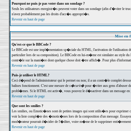
Pourquoi ne puis-je pas voter dans un sondage ?
Seuls les utilisateurs enregistr�s peuvent voter dans un sondage (afin d'�viter le tr
n'avez probablement pas les droits d'acc�s appropri�s.
Revenir en haut de page
Mise en f
Qu'est-ce que le BBCode ?
Le BBCode est une impl�mentation sp�ciale du HTML; l'activation de l'utilisation 
particulier lors de sa composition). Le BBCode en lui-m�me est similaire au style du H
contr�le sur la mani�re dont quelque chose doit �tre affich�. Pour plus d'information
Revenir en haut de page
Puis-je utiliser le HTML?
Ceci d�pend de l'administrateur qui le permet ou non; il a un contr�le complet dessu
balises fonctionnent. C'est une mesure de
s�curit�
pour �viter aux gens d'abuser du 
probl�mes. Si le HTML est activ�, vous pouvez le d�sactiver dans un message en par
Revenir en haut de page
Que sont les smilies ?
Les smilies, ou Emotic�nes sont de petites images qui sont utilis�es pour exprimer certa
voir la liste compl�te des �motic�nes lors de la composition d'un message. Essayez de 
mod�rateur pourrait d�cider de l'�diter, voire m�me de le supprimer enti�rement
Revenir en haut de page