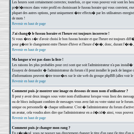
Les heures sont certainement correctes; toutefois, ce que vous pouvez voir sont les he
pr�f�rences dans votre profil en choisissant le fuseau horaire qui vous convient, exe
plupart des autres options, peut uniquement �tre effectu� par les utilisateurs enregis
de mots !
Revenir en haut de page
J'ai chang� le fuseau horaire et l'heure est toujours incorrecte !
Si vous �tes s�r d'avoir choisi le bon fuseau horaire et que l'heure est toujours d
pour g�rer le changement entre l'heure d'hiver et l'heure d'�t�; donc, durant l'�t�,
Revenir en haut de page
Ma langue n'est pas dans la liste !
Les raisons les plus probables pour ceci sont que soit l'administrateur n'a pas install�
Essayez de demander � l'administrateur du forum s'il peut installer le pack de langue d
d'informations peuvent �tre trouv�es sur le site web du groupe phpBB (allez voir le l
Revenir en haut de page
Comment puis-je montrer une image en dessous de mon nom d'utilisateur ?
Il peut y avoir deux images sous votre nom d'utilisateur lorsque vous lisez des mess
ou de blocs indiquant combien de messages vous avez fait ou votre statut sur le for
unique ou personnelle � chaque utilisateur. C'est � l'administrateur du forum d'activer
un avatar, cela voudra alors dire que l'administrateur en a d�cid� ainsi, vous pouvez
Revenir en haut de page
Comment puis-je changer mon rang ?
En g�n�ral, vous ne pouvez pas directement changer le titre d'un rang (le titre d'un ra