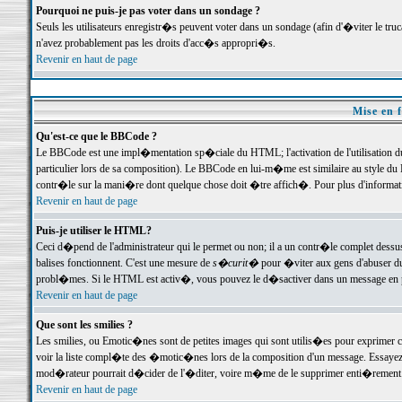
Pourquoi ne puis-je pas voter dans un sondage ?
Seuls les utilisateurs enregistr�s peuvent voter dans un sondage (afin d'�viter le tr
n'avez probablement pas les droits d'acc�s appropri�s.
Revenir en haut de page
Mise en f
Qu'est-ce que le BBCode ?
Le BBCode est une impl�mentation sp�ciale du HTML; l'activation de l'utilisation 
particulier lors de sa composition). Le BBCode en lui-m�me est similaire au style du H
contr�le sur la mani�re dont quelque chose doit �tre affich�. Pour plus d'information
Revenir en haut de page
Puis-je utiliser le HTML?
Ceci d�pend de l'administrateur qui le permet ou non; il a un contr�le complet dessu
balises fonctionnent. C'est une mesure de
s�curit�
pour �viter aux gens d'abuser du 
probl�mes. Si le HTML est activ�, vous pouvez le d�sactiver dans un message en par
Revenir en haut de page
Que sont les smilies ?
Les smilies, ou Emotic�nes sont de petites images qui sont utilis�es pour exprimer certa
voir la liste compl�te des �motic�nes lors de la composition d'un message. Essayez de 
mod�rateur pourrait d�cider de l'�diter, voire m�me de le supprimer enti�rement
Revenir en haut de page