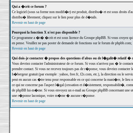
Qui a �crit ce forum ?
Ce logiciel (sous sa forme non modifi�e) est produit, distribu� et est sous droits d'a
distribu� librement; cliquez sur le lien pour plus de d�tails.
Revenir en haut de page
Pourquoi la fonction X n'est pas disponible ?
Ce programme a �t� �crit et est sous licence du Groupe phpBB. Si vous croyez qu'un
en pense. Veuillez ne pas poster de demande de fonctions sur le forum de phpbb.com; 
Revenir en haut de page
Qui dois-je contacter � propos des questions d'abus ou de l�galit� relatif � 
Vous devriez contacter l'administrateur de ce forum. Si vous n'arrivez pas � le conta
prendre contact. Si vous ne recevez toujours pas de r�ponse, vous devriez contacter 
h�bergeur gratuit (par exemple : yahoo, free.fr, f2s.com, etc.), la direction ou le se
peut en aucun cas �tre tenu pour responsable en ce qui concerne la mani�re, le lieu ou 
ce qui ne concerne pas l'aspect l�gal (cessation et d�sistement, responsabilit�, comm
de phpBB lui-m�me. Si vous envoyez un e-mail au Groupe phpBB concernant une utili
une r�ponse laconique, voire m�me � aucune r�ponse.
Revenir en haut de page