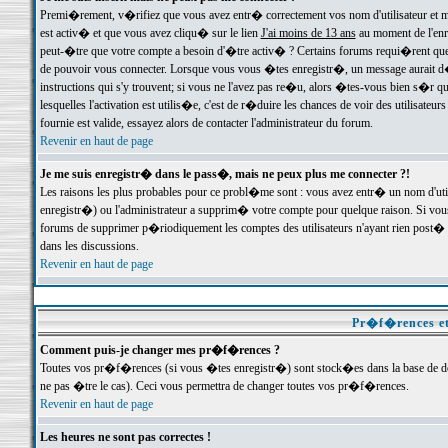
Premi�rement, v�rifiez que vous avez entr� correctement vos nom d'utilisateur et mo
est activ� et que vous avez cliqu� sur le lien
J'ai moins de 13 ans
au moment de l'enre
peut-�tre que votre compte a besoin d'�tre activ� ? Certains forums requi�rent que 
de pouvoir vous connecter. Lorsque vous vous �tes enregistr�, un message aurait d� v
instructions qui s'y trouvent; si vous ne l'avez pas re�u, alors �tes-vous bien s�r que
lesquelles l'activation est utilis�e, c'est de r�duire les chances de voir des utilis
fournie est valide, essayez alors de contacter l'administrateur du forum.
Revenir en haut de page
Je me suis enregistr� dans le pass�, mais ne peux plus me connecter ?!
Les raisons les plus probables pour ce probl�me sont : vous avez entr� un nom d'ut
enregistr�) ou l'administrateur a supprim� votre compte pour quelque raison. Si vous 
forums de supprimer p�riodiquement les comptes des utilisateurs n'ayant rien post� a
dans les discussions.
Revenir en haut de page
Pr�f�rences et
Comment puis-je changer mes pr�f�rences ?
Toutes vos pr�f�rences (si vous �tes enregistr�) sont stock�es dans la base de don
ne pas �tre le cas). Ceci vous permettra de changer toutes vos pr�f�rences.
Revenir en haut de page
Les heures ne sont pas correctes !