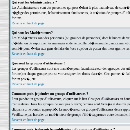
Qui sont les Administrateurs ?
Les Administrateurs sont des personnes qui poss�dent le plus haut niveau de contr�le 
r�glage des permissions, le bannissement d'utilisateurs, la cr�ation de groupes d'uti
forums.
Revenir en haut de page
Qui sont les Mod�rateurs?
Les Mod�rateurs sont des personnes (ou groupes de personnes) dont le but est de veil
d'�diter ou de supprimer les messages et de verrouiller, d�verrouiller, supprimer 
sont l� pour �viter aux gens de faire du
hors-sujet
ou de poster des messages ne res
Revenir en haut de page
Que sont les groupes d'utilisateurs ?
Les groupes d'utilisateurs sont une mani�re pour l'administrateur de regrouper des util
forums) et chaque groupe peut se voir assigner des droits d'acc�s. Ceci permet � 
forum priv�, etc.
Revenir en haut de page
Comment puis-je joindre un groupe d'utilisateurs ?
Pour joindre un groupe d'utilisateurs, cliquez sur le lien
Groupes d'utilisateurs
en haut
d'utilisateurs. Tous les groupes ne sont pas
ouverts
; certains sont
ferm�s
et d'autres p
cliquant sur le bouton appropri�. Le mod�rateur du groupe d'utilisateurs devra appro
Veuillez ne pas harceler un mod�rateur de groupe s'il d�sapprouve votre demande; il 
Revenir en haut de page
Comment puis-je devenir le mod�rateur d'un groupe d'utilisateurs ?