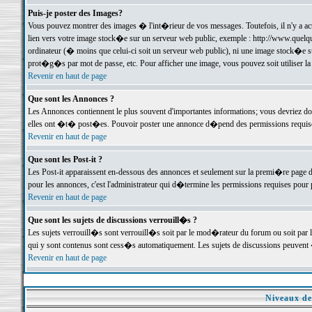
Puis-je poster des Images?
Vous pouvez montrer des images � l'int�rieur de vos messages. Toutefois, il n'y a 
lien vers votre image stock�e sur un serveur web public, exemple : http://www.quelq
ordinateur (� moins que celui-ci soit un serveur web public), ni une image stock�e su
prot�g�s par mot de passe, etc. Pour afficher une image, vous pouvez soit utiliser 
Revenir en haut de page
Que sont les Annonces ?
Les Annonces contiennent le plus souvent d'importantes informations; vous devriez d
elles ont �t� post�es. Pouvoir poster une annonce d�pend des permissions requises;
Revenir en haut de page
Que sont les Post-it ?
Les Post-it apparaissent en-dessous des annonces et seulement sur la premi�re page 
pour les annonces, c'est l'administrateur qui d�termine les permissions requises pour 
Revenir en haut de page
Que sont les sujets de discussions verrouill�s ?
Les sujets verrouill�s sont verrouill�s soit par le mod�rateur du forum ou soit par 
qui y sont contenus sont cess�s automatiquement. Les sujets de discussions peuvent 
Revenir en haut de page
Niveaux de