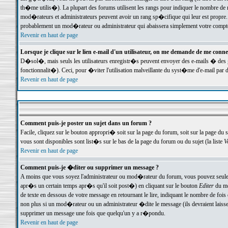
th�me utilis�). La plupart des forums utilisent les rangs pour indiquer le nombre de m
mod�rateurs et administrateurs peuvent avoir un rang sp�cifique qui leur est propre. 
probablement un mod�rateur ou administrateur qui abaissera simplement votre compte
Revenir en haut de page
Lorsque je clique sur le lien e-mail d'un utilisateur, on me demande de me conne
D�sol�, mais seuls les utilisateurs enregistr�s peuvent envoyer des e-mails � des ge
fonctionnalit�). Ceci, pour �viter l'utilisation malveillante du syst�me d'e-mail par 
Revenir en haut de page
Comment puis-je poster un sujet dans un forum ?
Facile, cliquez sur le bouton appropri� soit sur la page du forum, soit sur la page du 
vous sont disponibles sont list�s sur le bas de la page du forum ou du sujet (la liste
V
Revenir en haut de page
Comment puis-je �diter ou supprimer un message ?
A moins que vous soyez l'administrateur ou mod�rateur du forum, vous pouvez seul
apr�s un certain temps apr�s qu'il soit post�) en cliquant sur le bouton
Editer
du me
de texte en dessous de votre message en retournant le lire, indiquant le nombre de fo
non plus si un mod�rateur ou un administrateur �dite le message (ils devraient laisser
supprimer un message une fois que quelqu'un y a r�pondu.
Revenir en haut de page