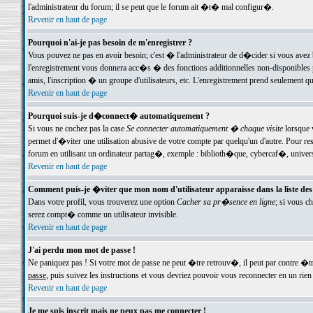
l'administrateur du forum; il se peut que le forum ait �t� mal configur�.
Revenir en haut de page
Pourquoi n'ai-je pas besoin de m'enregistrer ?
Vous pouvez ne pas en avoir besoin; c'est � l'administrateur de d�cider si vous avez 
l'enregistrement vous donnera acc�s � des fonctions additionnelles non-disponibles p
amis, l'inscription � un groupe d'utilisateurs, etc. L'enregistrement prend seulement q
Revenir en haut de page
Pourquoi suis-je d�connect� automatiquement ?
Si vous ne cochez pas la case
Se connecter automatiquement � chaque visite
lorsque 
permet d'�viter une utilisation abusive de votre compte par quelqu'un d'autre. Pour 
forum en utilisant un ordinateur partag�, exemple : biblioth�que, cybercaf�, univers
Revenir en haut de page
Comment puis-je �viter que mon nom d'utilisateur apparaisse dans la liste des u
Dans votre profil, vous trouverez une option
Cacher sa pr�sence en ligne
; si vous c
serez compt� comme un utilisateur invisible.
Revenir en haut de page
J'ai perdu mon mot de passe !
Ne paniquez pas ! Si votre mot de passe ne peut �tre retrouv�, il peut par contre �tre
passe
, puis suivez les instructions et vous devriez pouvoir vous reconnecter en un rien
Revenir en haut de page
Je me suis inscrit mais ne peux pas me connecter !