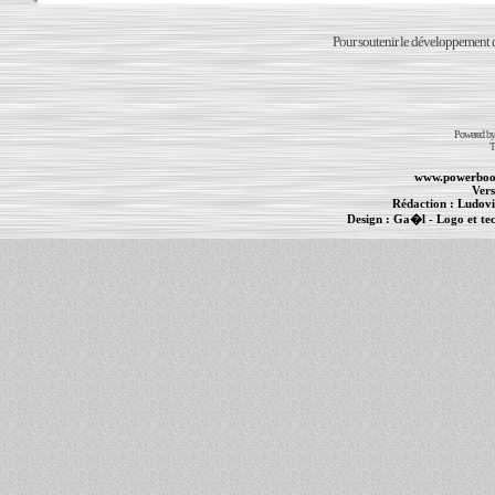
Pour soutenir le développement du
Powered b
T
www.powerboo
Vers
Rédaction :
Ludovi
Design :
Ga�l
- Logo et te
Informations :
PowerBook
-
MacBook Pro
-
i