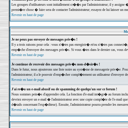
Les groupes d'utilisateurs sont initiallement cr��s par l'administrateur; il y assign
premi�re chose � faire sera de contacter l'administrateur; essayez de lui laisser un 
Revenir en haut de page
Me
Je ne peux pas envoyer de messages priv�s !
Il y a trois raisons pour cela : vous n'�tes pas enregistr� et/ou n'�tes pas connect�
emp�che d'envoyer des messages priv�s. Si vous �tes dans le dernier cas, vous devr
Revenir en haut de page
Je continue de recevoir des messages priv�s non-d�sir�s !
Dans le futur, nous ajouterons une liste noire au syst�me de messagerie priv�e. P
l'administrateur; il a le pouvoir d'emp�cher compl�tement un utilisateur d'envoyer 
Revenir en haut de page
J'ai re�u un e-mail abusif ou de spamming de quelqu'un sur ce forum !
Nous sommes pein�s d'apprendre cela. La fonction d'e-mail int�gr� au forum inclut d
devriez envoyer un e-mail � l'administrateur avec une copie compl�te de l'e-mail que v
d�tails concernant l'exp�diteur). Ensuite, l'administrateur pourra prendre les mesure
Revenir en haut de page