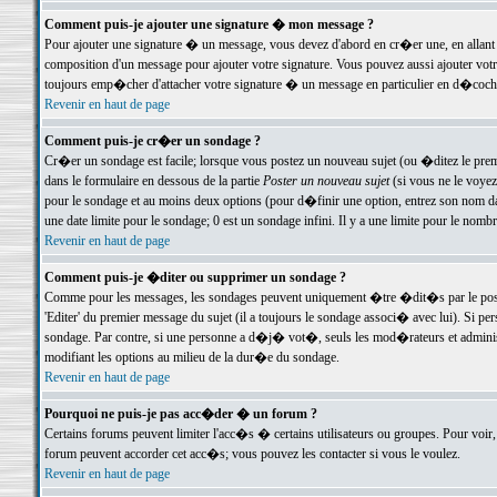
Comment puis-je ajouter une signature � mon message ?
Pour ajouter une signature � un message, vous devez d'abord en cr�er une, en allant
composition d'un message pour ajouter votre signature. Vous pouvez aussi ajouter vot
toujours emp�cher d'attacher votre signature � un message en particulier en d�cochan
Revenir en haut de page
Comment puis-je cr�er un sondage ?
Cr�er un sondage est facile; lorsque vous postez un nouveau sujet (ou �ditez le premie
dans le formulaire en dessous de la partie
Poster un nouveau sujet
(si vous ne le voyez
pour le sondage et au moins deux options (pour d�finir une option, entrez son nom d
une date limite pour le sondage; 0 est un sondage infini. Il y a une limite pour le nomb
Revenir en haut de page
Comment puis-je �diter ou supprimer un sondage ?
Comme pour les messages, les sondages peuvent uniquement �tre �dit�s par le poste
'Editer' du premier message du sujet (il a toujours le sondage associ� avec lui). Si 
sondage. Par contre, si une personne a d�j� vot�, seuls les mod�rateurs et administ
modifiant les options au milieu de la dur�e du sondage.
Revenir en haut de page
Pourquoi ne puis-je pas acc�der � un forum ?
Certains forums peuvent limiter l'acc�s � certains utilisateurs ou groupes. Pour voir, 
forum peuvent accorder cet acc�s; vous pouvez les contacter si vous le voulez.
Revenir en haut de page