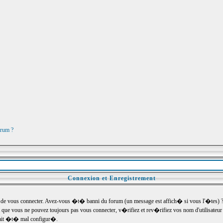
orum ?
Connexion et Enregistrement
e vous connecter. Avez-vous �t� banni du forum (un message est affich� si vous l'�tes) ? Si
 que vous ne pouvez toujours pas vous connecter, v�rifiez et rev�rifiez vos nom d'utilisateu
um ait �t� mal configur�.