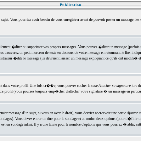
Publication
u sujet. Vous pourriez avoir besoin de vous enregistrer avant de pouvoir poster un message; les
ement �diter ou supprimer vos propres messages. Vous pouvez �diter un message (parfois se
verez un petit morceau de texte en dessous de votre message en retournant le lire, indiquan
ateur �dite le message (ils devraient laisser un message expliquant ce qu'ils ont modifi� et 
nt dans votre profil. Une fois cr��e, vous pouvez cocher la case
Attacher sa signature
lors d
e profil (vous pourrez toujours emp�cher d'attacher votre signature � un message en particuli
ier message d'un sujet, si vous en avez le droit), vous devriez apercevoir une partie
Ajouter 
sondages). Vous devez entrer un titre pour le sondage et au moins deux options (pour d�finir 
t un sondage infini. Il y a une limite pour le nombre d'options que vous pourrez �tablir; cette