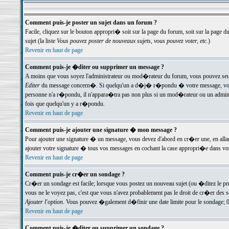
Comment puis-je poster un sujet dans un forum ?
Facile, cliquez sur le bouton appropri� soit sur la page du forum, soit sur la page d
sujet (la liste
Vous pouvez poster de nouveaux sujets, vous pouvez voter, etc.
)
Revenir en haut de page
Comment puis-je �diter ou supprimer un message ?
A moins que vous soyez l'administrateur ou mod�rateur du forum, vous pouvez seul
Editer
du message concern�. Si quelqu'un a d�j� r�pondu � votre message, vous trou
personne n'a r�pondu, il n'appara�tra pas non plus si un mod�rateur ou un administr
fois que quelqu'un y a r�pondu.
Revenir en haut de page
Comment puis-je ajouter une signature � mon message ?
Pour ajouter une signature � un message, vous devez d'abord en cr�er une, en alla
ajouter votre signature � tous vos messages en cochant la case appropri�e dans votr
Revenir en haut de page
Comment puis-je cr�er un sondage ?
Cr�er un sondage est facile; lorsque vous postez un nouveau sujet (ou �ditez le prem
vous ne le voyez pas, c'est que vous n'avez probablement pas le droit de cr�er des 
Ajouter l'option
. Vous pouvez �galement d�finir une date limite pour le sondage; 0 es
Revenir en haut de page
Comment puis-je �diter ou supprimer un sondage ?