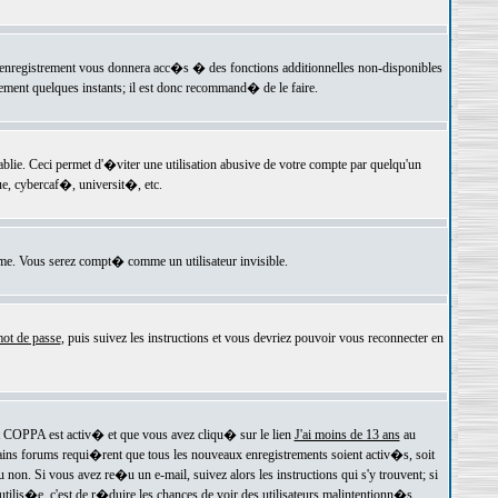
 l'enregistrement vous donnera acc�s � des fonctions additionnelles non-disponibles
lement quelques instants; il est donc recommand� de le faire.
e. Ceci permet d'�viter une utilisation abusive de votre compte par quelqu'un
e, cybercaf�, universit�, etc.
e. Vous serez compt� comme un utilisateur invisible.
ot de passe
, puis suivez les instructions et vous devriez pouvoir vous reconnecter en
rt COPPA est activ� et que vous avez cliqu� sur le lien
J'ai moins de 13 ans
au
tains forums requi�rent que tous les nouveaux enregistrements soient activ�s, soit
on. Si vous avez re�u un e-mail, suivez alors les instructions qui s'y trouvent; si
 utilis�e, c'est de r�duire les chances de voir des utilisateurs malintentionn�s