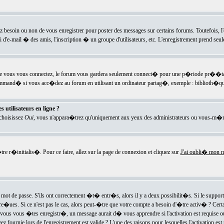
ez besoin ou non de vous enregistrer pour poster des messages sur certains forums. Toutefois,
i d'e-mail � des amis, l'inscription � un groupe d'utilisateurs, etc. L'enregistrement prend seu
e vous vous connectez, le forum vous gardera seulement connect� pour une p�riode pr��tabli
ecommand� si vous acc�dez au forum en utilisant un ordinateur partag�, exemple : biblioth�qu
 utilisateurs en ligne ?
 choisissez
Oui
, vous n'appara�trez qu'uniquement aux yeux des administrateurs ou vous-m�m
re r�initialis�. Pour ce faire, allez sur la page de connexion et cliquez sur
J'ai oubli� mon m
mot de passe. S'ils ont correctement �t� entr�s, alors il y a deux possibilit�s. Si le suppo
 re�ues. Si ce n'est pas le cas, alors peut-�tre que votre compte a besoin d'�tre activ� ? Cer
ous vous �tes enregistr�, un message aurait d� vous apprendre si l'activation est requise ou n
fournie lors de l'enregistrement est valide ? L'une des raisons pour lesquelles l'activation est