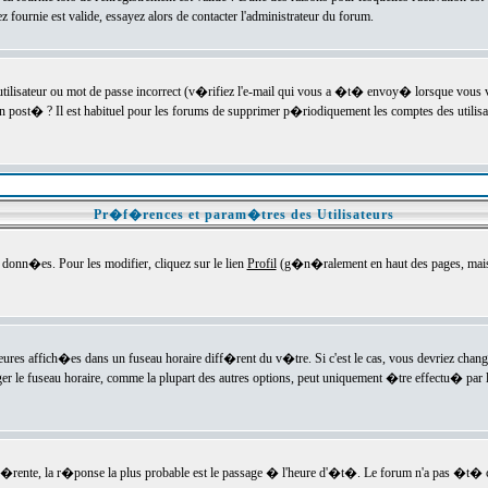
ournie est valide, essayez alors de contacter l'administrateur du forum.
utilisateur ou mot de passe incorrect (v�rifiez l'e-mail qui vous a �t� envoy� lorsque vous
en post� ? Il est habituel pour les forums de supprimer p�riodiquement les comptes des utilisa
Pr�f�rences et param�tres des Utilisateurs
onn�es. Pour les modifier, cliquez sur le lien
Profil
(g�n�ralement en haut des pages, mais c
heures affich�es dans un fuseau horaire diff�rent du v�tre. Si c'est le cas, vous devriez chan
er le fuseau horaire, comme la plupart des autres options, peut uniquement �tre effectu� par l
diff�rente, la r�ponse la plus probable est le passage � l'heure d'�t�. Le forum n'a pas �t�