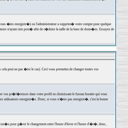
 vous �tes enregistr�) ou l'administrateur a supprim� votre compte pour quelque
teurs n'ayant rien post� afin de r�duire la taille de la base de donn�es. Essayez de
ela peut ne pas �tre le cas). Ceci vous permettra de changer toutes vos
ger vos pr�f�rences dans votre profil en choisissant le fuseau horaire qui vous
es utilisateurs enregistr�s. Donc, si vous n'�tes pas enregistr�, c'est la bonne
 con�u pour g�rer le changement entre l'heure d'hiver et l'heure d'�t�; donc,