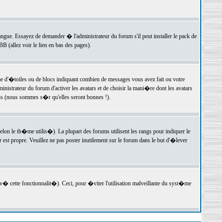
langue. Essayez de demander � l'administrateur du forum s'il peut installer le pack de
 (allez voir le lien en bas des pages).
e d'�toiles ou de blocs indiquant combien de messages vous avez fait ou votre
istrateur du forum d'activer les avatars et de choisir la mani�re dont les avatars
ons (nous sommes s�r qu'elles seront bonnes !).
elon le th�me utilis�). La plupart des forums utilisent les rangs pour indiquer le
est propre. Veuillez ne pas poster inutilement sur le forum dans le but d'�lever
v� cette fonctionnalit�). Ceci, pour �viter l'utilisation malveillante du syst�me