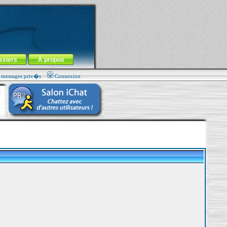
ssiers
À propos
s messages priv�s
Connexion