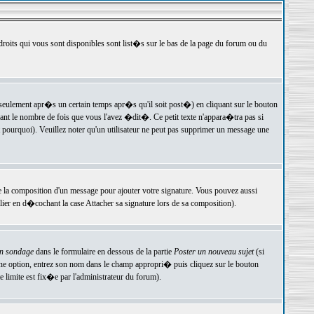
 droits qui vous sont disponibles sont list�s sur le bas de la page du forum ou du
ulement apr�s un certain temps apr�s qu'il soit post�) en cliquant sur le bouton
t le nombre de fois que vous l'avez �dit�. Ce petit texte n'appara�tra pas si
pourquoi). Veuillez noter qu'un utilisateur ne peut pas supprimer un message une
e la composition d'un message pour ajouter votre signature. Vous pouvez aussi
er en d�cochant la case Attacher sa signature lors de sa composition).
un sondage
dans le formulaire en dessous de la partie
Poster un nouveau sujet
(si
une option, entrez son nom dans le champ appropri� puis cliquez sur le bouton
 limite est fix�e par l'administrateur du forum).