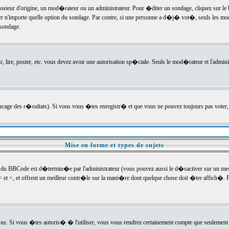
ur d'origine, un mod�rateur ou un administrateur. Pour �diter un sondage, cliquez sur le bou
r n'importe quelle option du sondage. Par contre, si une personne a d�j� vot�, seuls les mod
 sondage.
r, lire, poster, etc. vous devez avoir une autorisation sp�ciale. Seuls le mod�rateur et l'admin
trucage des r�sultats). Si vous vous �tes enregistr� et que vous ne pouvez toujours pas voter
Mise en forme et types de sujets
 du BBCode est d�termin�e par l'administrateur (vous pouvez aussi le d�sactiver sur un mess
< et >, et offrent un meilleur contr�le sur la mani�re dont quelque chose doit �tre affich�. Po
sus. Si vous �tes autoris� � l'utiliser, vous vous rendrez certainement compte que seulement 