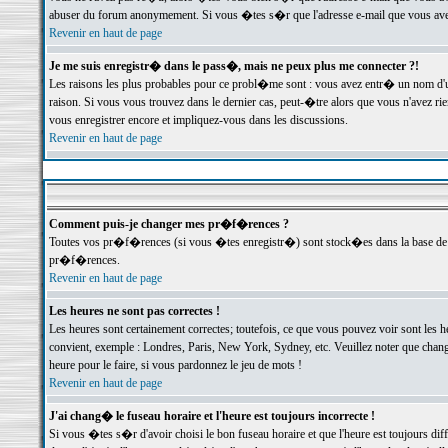
abuser du forum anonymement. Si vous �tes s�r que l'adresse e-mail que vous avez f
Revenir en haut de page
Je me suis enregistr� dans le pass�, mais ne peux plus me connecter ?!
Les raisons les plus probables pour ce probl�me sont : vous avez entr� un nom d'
raison. Si vous vous trouvez dans le dernier cas, peut-�tre alors que vous n'avez ri
vous enregistrer encore et impliquez-vous dans les discussions.
Revenir en haut de page
Comment puis-je changer mes pr�f�rences ?
Toutes vos pr�f�rences (si vous �tes enregistr�) sont stock�es dans la base de d
pr�f�rences.
Revenir en haut de page
Les heures ne sont pas correctes !
Les heures sont certainement correctes; toutefois, ce que vous pouvez voir sont les 
convient, exemple : Londres, Paris, New York, Sydney, etc. Veuillez noter que chang
heure pour le faire, si vous pardonnez le jeu de mots !
Revenir en haut de page
J'ai chang� le fuseau horaire et l'heure est toujours incorrecte !
Si vous �tes s�r d'avoir choisi le bon fuseau horaire et que l'heure est toujours 