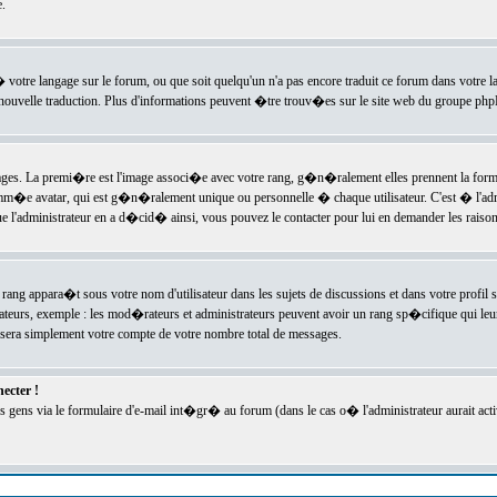
.
l� votre langage sur le forum, ou que soit quelqu'un n'a pas encore traduit ce forum dans votre 
e nouvelle traduction. Plus d'informations peuvent �tre trouv�es sur le site web du groupe phpBB
ssages. La premi�re est l'image associ�e avec votre rang, g�n�ralement elles prennent la form
omm�e avatar, qui est g�n�ralement unique ou personnelle � chaque utilisateur. C'est � l'admin
 que l'administrateur en a d�cid� ainsi, vous pouvez le contacter pour lui en demander les rais
rang appara�t sous votre nom d'utilisateur dans les sujets de discussions et dans votre profil s
teurs, exemple : les mod�rateurs et administrateurs peuvent avoir un rang sp�cifique qui leur 
sera simplement votre compte de votre nombre total de messages.
ecter !
gens via le formulaire d'e-mail int�gr� au forum (dans le cas o� l'administrateur aurait acti