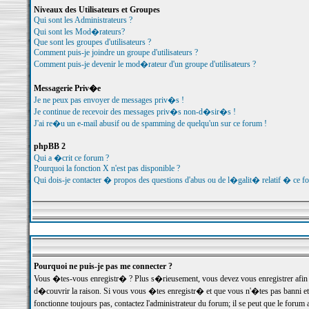
Niveaux des Utilisateurs et Groupes
Qui sont les Administrateurs ?
Qui sont les Mod�rateurs?
Que sont les groupes d'utilisateurs ?
Comment puis-je joindre un groupe d'utilisateurs ?
Comment puis-je devenir le mod�rateur d'un groupe d'utilisateurs ?
Messagerie Priv�e
Je ne peux pas envoyer de messages priv�s !
Je continue de recevoir des messages priv�s non-d�sir�s !
J'ai re�u un e-mail abusif ou de spamming de quelqu'un sur ce forum !
phpBB 2
Qui a �crit ce forum ?
Pourquoi la fonction X n'est pas disponible ?
Qui dois-je contacter � propos des questions d'abus ou de l�galit� relatif � ce f
Pourquoi ne puis-je pas me connecter ?
Vous �tes-vous enregistr� ? Plus s�rieusement, vous devez vous enregistrer afin d
d�couvrir la raison. Si vous vous �tes enregistr� et que vous n'�tes pas banni et
fonctionne toujours pas, contactez l'administrateur du forum; il se peut que le for