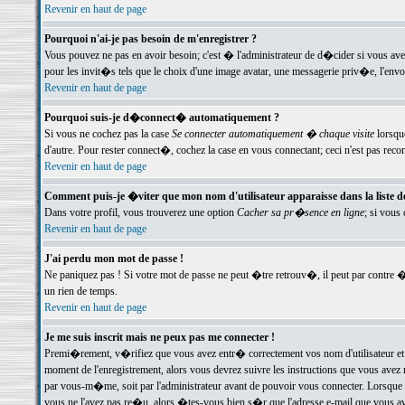
Revenir en haut de page
Pourquoi n'ai-je pas besoin de m'enregistrer ?
Vous pouvez ne pas en avoir besoin; c'est � l'administrateur de d�cider si vous av
pour les invit�s tels que le choix d'une image avatar, une messagerie priv�e, l'envo
Revenir en haut de page
Pourquoi suis-je d�connect� automatiquement ?
Si vous ne cochez pas la case
Se connecter automatiquement � chaque visite
lorsqu
d'autre. Pour rester connect�, cochez la case en vous connectant; ceci n'est pas r
Revenir en haut de page
Comment puis-je �viter que mon nom d'utilisateur apparaisse dans la liste des
Dans votre profil, vous trouverez une option
Cacher sa pr�sence en ligne
; si vous
Revenir en haut de page
J'ai perdu mon mot de passe !
Ne paniquez pas ! Si votre mot de passe ne peut �tre retrouv�, il peut par contre �t
un rien de temps.
Revenir en haut de page
Je me suis inscrit mais ne peux pas me connecter !
Premi�rement, v�rifiez que vous avez entr� correctement vos nom d'utilisateur et 
moment de l'enregistrement, alors vous devrez suivre les instructions que vous avez
par vous-m�me, soit par l'administrateur avant de pouvoir vous connecter. Lorsque v
vous ne l'avez pas re�u, alors �tes-vous bien s�r que l'adresse e-mail que vous avez 