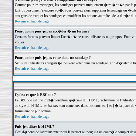
Comme pour les messages, les sondages peuvent uniquement �tre �dit�s par le poste
lui). Si personne n'a encore vot�, vous pouvez alors supprimer le sondage ou �dite
aux gens de truquer les sondages en modifiant les options au milieu de la dur�e du
Revenir en haut de page
Pourquoi ne puis-je pas acc�der � un forum ?
Certains forums peuvent limiter l'acc�s � certains utilisateurs ou groupes. Pour voi
voulez.
Revenir en haut de page
Pourquoi ne puis-je pas voter dans un sondage ?
Seuls les utilisateurs enregistr�s peuvent voter dans un sondage (afin d'�viter le 
Revenir en haut de page
Qu'est-ce que le BBCode ?
Le BBCode est une impl�mentation sp�ciale du HTML; l'activation de l'utilisation
au style du HTML; les balises sont contenues dans des crochets [ et ] � la place de 
formulaire de publication.
Revenir en haut de page
Puis-je utiliser le HTML?
Ceci d�pend de l'administrateur qui le permet ou non; il a un contr�le complet des