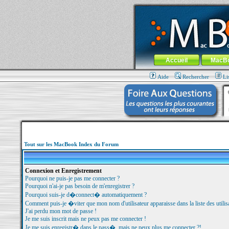
MacBook-fr.com : 100% Apple... 100% nom
Aller au contenu
-
Aller au menu 
Menu général
Accueil
MacB
Aide
Rechercher
Li
Tout sur les MacBook Index du Forum
Connexion et Enregistrement
Pourquoi ne puis-je pas me connecter ?
Pourquoi n'ai-je pas besoin de m'enregistrer ?
Pourquoi suis-je d�connect� automatiquement ?
Comment puis-je �viter que mon nom d'utilisateur apparaisse dans la liste des utilisa
J'ai perdu mon mot de passe !
Je me suis inscrit mais ne peux pas me connecter !
Je me suis enregistr� dans le pass�, mais ne peux plus me connecter ?!