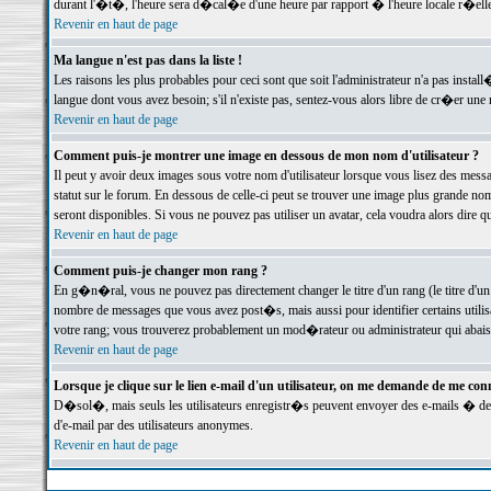
durant l'�t�, l'heure sera d�cal�e d'une heure par rapport � l'heure locale r�elle
Revenir en haut de page
Ma langue n'est pas dans la liste !
Les raisons les plus probables pour ceci sont que soit l'administrateur n'a pas instal
langue dont vous avez besoin; s'il n'existe pas, sentez-vous alors libre de cr�er un
Revenir en haut de page
Comment puis-je montrer une image en dessous de mon nom d'utilisateur ?
Il peut y avoir deux images sous votre nom d'utilisateur lorsque vous lisez des me
statut sur le forum. En dessous de celle-ci peut se trouver une image plus grande n
seront disponibles. Si vous ne pouvez pas utiliser un avatar, cela voudra alors dire
Revenir en haut de page
Comment puis-je changer mon rang ?
En g�n�ral, vous ne pouvez pas directement changer le titre d'un rang (le titre d'un 
nombre de messages que vous avez post�s, mais aussi pour identifier certains utilisa
votre rang; vous trouverez probablement un mod�rateur ou administrateur qui abais
Revenir en haut de page
Lorsque je clique sur le lien e-mail d'un utilisateur, on me demande de me conn
D�sol�, mais seuls les utilisateurs enregistr�s peuvent envoyer des e-mails � des 
d'e-mail par des utilisateurs anonymes.
Revenir en haut de page