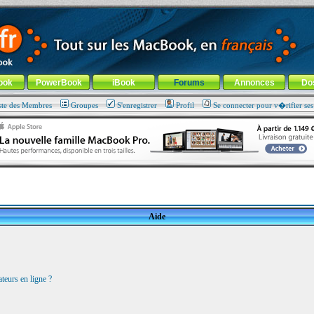
ade !
général
-
Aller au menu de la rubrique
ook
PowerBook
iBook
Forums
Annonces
Do
ste des Membres
Groupes
S'enregistrer
Profil
Se connecter pour v�rifier se
Aide
teurs en ligne ?