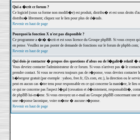
Qui a �crit ce forum ?
Ce logiciel (sous sa forme non modifi�e) est produit, distribu� et est sous droits d'a
distribu� librement; cliquez sur le lien pour plus de d�tails.
Revenir en haut de page
Pourquoi la fonction X n'est pas disponible ?
Ce programme a �t� �crit et est sous licence du Groupe phpBB. Si vous croyez qu'un
en pense. Veuillez ne pas poster de demande de fonctions sur le forum de phpbb.com; 
Revenir en haut de page
Qui dois-je contacter � propos des questions d'abus ou de l�galit� relatif � 
Vous devriez contacter l'administrateur de ce forum. Si vous n'arrivez pas � le conta
prendre contact. Si vous ne recevez toujours pas de r�ponse, vous devriez contacter 
h�bergeur gratuit (par exemple : yahoo, free.fr, f2s.com, etc.), la direction ou le se
peut en aucun cas �tre tenu pour responsable en ce qui concerne la mani�re, le lieu ou 
ce qui ne concerne pas l'aspect l�gal (cessation et d�sistement, responsabilit�, comm
de phpBB lui-m�me. Si vous envoyez un e-mail au Groupe phpBB concernant une utili
une r�ponse laconique, voire m�me � aucune r�ponse.
Revenir en haut de page