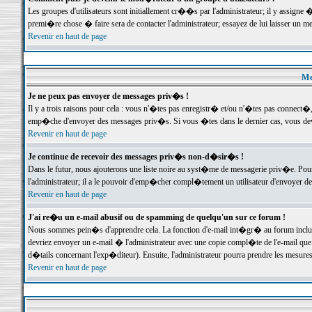
Les groupes d'utilisateurs sont initiallement cr��s par l'administrateur; il y assign
premi�re chose � faire sera de contacter l'administrateur; essayez de lui laisser un 
Revenir en haut de page
Me
Je ne peux pas envoyer de messages priv�s !
Il y a trois raisons pour cela : vous n'�tes pas enregistr� et/ou n'�tes pas connect�
emp�che d'envoyer des messages priv�s. Si vous �tes dans le dernier cas, vous devr
Revenir en haut de page
Je continue de recevoir des messages priv�s non-d�sir�s !
Dans le futur, nous ajouterons une liste noire au syst�me de messagerie priv�e. P
l'administrateur; il a le pouvoir d'emp�cher compl�tement un utilisateur d'envoyer 
Revenir en haut de page
J'ai re�u un e-mail abusif ou de spamming de quelqu'un sur ce forum !
Nous sommes pein�s d'apprendre cela. La fonction d'e-mail int�gr� au forum inclut d
devriez envoyer un e-mail � l'administrateur avec une copie compl�te de l'e-mail que v
d�tails concernant l'exp�diteur). Ensuite, l'administrateur pourra prendre les mesure
Revenir en haut de page