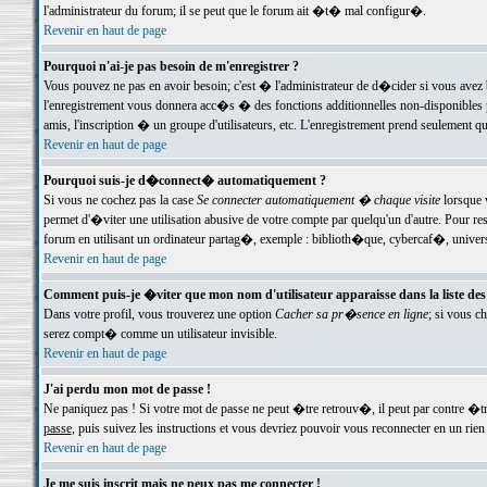
l'administrateur du forum; il se peut que le forum ait �t� mal configur�.
Revenir en haut de page
Pourquoi n'ai-je pas besoin de m'enregistrer ?
Vous pouvez ne pas en avoir besoin; c'est � l'administrateur de d�cider si vous avez 
l'enregistrement vous donnera acc�s � des fonctions additionnelles non-disponibles p
amis, l'inscription � un groupe d'utilisateurs, etc. L'enregistrement prend seulement q
Revenir en haut de page
Pourquoi suis-je d�connect� automatiquement ?
Si vous ne cochez pas la case
Se connecter automatiquement � chaque visite
lorsque 
permet d'�viter une utilisation abusive de votre compte par quelqu'un d'autre. Pour 
forum en utilisant un ordinateur partag�, exemple : biblioth�que, cybercaf�, univers
Revenir en haut de page
Comment puis-je �viter que mon nom d'utilisateur apparaisse dans la liste des u
Dans votre profil, vous trouverez une option
Cacher sa pr�sence en ligne
; si vous c
serez compt� comme un utilisateur invisible.
Revenir en haut de page
J'ai perdu mon mot de passe !
Ne paniquez pas ! Si votre mot de passe ne peut �tre retrouv�, il peut par contre �tre
passe
, puis suivez les instructions et vous devriez pouvoir vous reconnecter en un rien
Revenir en haut de page
Je me suis inscrit mais ne peux pas me connecter !