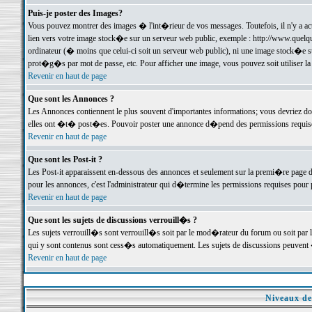
Puis-je poster des Images?
Vous pouvez montrer des images � l'int�rieur de vos messages. Toutefois, il n'y a 
lien vers votre image stock�e sur un serveur web public, exemple : http://www.quelq
ordinateur (� moins que celui-ci soit un serveur web public), ni une image stock�e su
prot�g�s par mot de passe, etc. Pour afficher une image, vous pouvez soit utiliser 
Revenir en haut de page
Que sont les Annonces ?
Les Annonces contiennent le plus souvent d'importantes informations; vous devriez d
elles ont �t� post�es. Pouvoir poster une annonce d�pend des permissions requises;
Revenir en haut de page
Que sont les Post-it ?
Les Post-it apparaissent en-dessous des annonces et seulement sur la premi�re page 
pour les annonces, c'est l'administrateur qui d�termine les permissions requises pour 
Revenir en haut de page
Que sont les sujets de discussions verrouill�s ?
Les sujets verrouill�s sont verrouill�s soit par le mod�rateur du forum ou soit par 
qui y sont contenus sont cess�s automatiquement. Les sujets de discussions peuvent 
Revenir en haut de page
Niveaux de