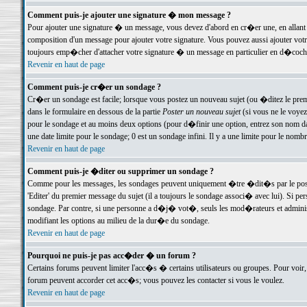
Comment puis-je ajouter une signature � mon message ?
Pour ajouter une signature � un message, vous devez d'abord en cr�er une, en allant
composition d'un message pour ajouter votre signature. Vous pouvez aussi ajouter vot
toujours emp�cher d'attacher votre signature � un message en particulier en d�cochan
Revenir en haut de page
Comment puis-je cr�er un sondage ?
Cr�er un sondage est facile; lorsque vous postez un nouveau sujet (ou �ditez le premie
dans le formulaire en dessous de la partie
Poster un nouveau sujet
(si vous ne le voyez
pour le sondage et au moins deux options (pour d�finir une option, entrez son nom d
une date limite pour le sondage; 0 est un sondage infini. Il y a une limite pour le nomb
Revenir en haut de page
Comment puis-je �diter ou supprimer un sondage ?
Comme pour les messages, les sondages peuvent uniquement �tre �dit�s par le poste
'Editer' du premier message du sujet (il a toujours le sondage associ� avec lui). Si 
sondage. Par contre, si une personne a d�j� vot�, seuls les mod�rateurs et administ
modifiant les options au milieu de la dur�e du sondage.
Revenir en haut de page
Pourquoi ne puis-je pas acc�der � un forum ?
Certains forums peuvent limiter l'acc�s � certains utilisateurs ou groupes. Pour voir, 
forum peuvent accorder cet acc�s; vous pouvez les contacter si vous le voulez.
Revenir en haut de page