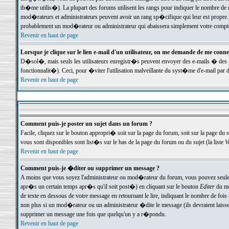
th�me utilis�). La plupart des forums utilisent les rangs pour indiquer le nombre de m
mod�rateurs et administrateurs peuvent avoir un rang sp�cifique qui leur est propre. 
probablement un mod�rateur ou administrateur qui abaissera simplement votre compte
Revenir en haut de page
Lorsque je clique sur le lien e-mail d'un utilisateur, on me demande de me conne
D�sol�, mais seuls les utilisateurs enregistr�s peuvent envoyer des e-mails � des ge
fonctionnalit�). Ceci, pour �viter l'utilisation malveillante du syst�me d'e-mail par 
Revenir en haut de page
Comment puis-je poster un sujet dans un forum ?
Facile, cliquez sur le bouton appropri� soit sur la page du forum, soit sur la page du 
vous sont disponibles sont list�s sur le bas de la page du forum ou du sujet (la liste
V
Revenir en haut de page
Comment puis-je �diter ou supprimer un message ?
A moins que vous soyez l'administrateur ou mod�rateur du forum, vous pouvez seul
apr�s un certain temps apr�s qu'il soit post�) en cliquant sur le bouton
Editer
du me
de texte en dessous de votre message en retournant le lire, indiquant le nombre de fo
non plus si un mod�rateur ou un administrateur �dite le message (ils devraient laisser
supprimer un message une fois que quelqu'un y a r�pondu.
Revenir en haut de page