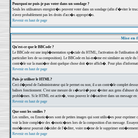
Pourquoi ne puis-je pas voter dans un sondage ?
Seuls les utilisateurs enregistr�s peuvent voter dans un sondage (afin d'�viter le tr
n'avez probablement pas les droits d'acc�s appropri�s.
Revenir en haut de page
Mise en f
Qu'est-ce que le BBCode ?
Le BBCode est une impl�mentation sp�ciale du HTML; l'activation de l'utilisation 
particulier lors de sa composition). Le BBCode en lui-m�me est similaire au style du H
contr�le sur la mani�re dont quelque chose doit �tre affich�. Pour plus d'information
Revenir en haut de page
Puis-je utiliser le HTML?
Ceci d�pend de l'administrateur qui le permet ou non; il a un contr�le complet dessu
balises fonctionnent. C'est une mesure de
s�curit�
pour �viter aux gens d'abuser du 
probl�mes. Si le HTML est activ�, vous pouvez le d�sactiver dans un message en par
Revenir en haut de page
Que sont les smilies ?
Les smilies, ou Emotic�nes sont de petites images qui sont utilis�es pour exprimer certa
voir la liste compl�te des �motic�nes lors de la composition d'un message. Essayez de 
mod�rateur pourrait d�cider de l'�diter, voire m�me de le supprimer enti�rement
Revenir en haut de page