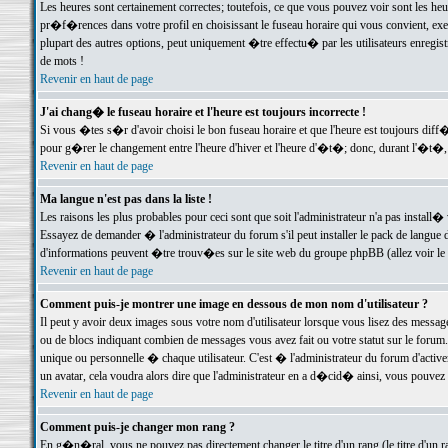
Les heures sont certainement correctes; toutefois, ce que vous pouvez voir sont les he
pr�f�rences dans votre profil en choisissant le fuseau horaire qui vous convient, exe
plupart des autres options, peut uniquement �tre effectu� par les utilisateurs enregis
de mots !
Revenir en haut de page
J'ai chang� le fuseau horaire et l'heure est toujours incorrecte !
Si vous �tes s�r d'avoir choisi le bon fuseau horaire et que l'heure est toujours d
pour g�rer le changement entre l'heure d'hiver et l'heure d'�t�; donc, durant l'�t�,
Revenir en haut de page
Ma langue n'est pas dans la liste !
Les raisons les plus probables pour ceci sont que soit l'administrateur n'a pas install�
Essayez de demander � l'administrateur du forum s'il peut installer le pack de langue d
d'informations peuvent �tre trouv�es sur le site web du groupe phpBB (allez voir le l
Revenir en haut de page
Comment puis-je montrer une image en dessous de mon nom d'utilisateur ?
Il peut y avoir deux images sous votre nom d'utilisateur lorsque vous lisez des mess
ou de blocs indiquant combien de messages vous avez fait ou votre statut sur le for
unique ou personnelle � chaque utilisateur. C'est � l'administrateur du forum d'activer
un avatar, cela voudra alors dire que l'administrateur en a d�cid� ainsi, vous pouvez
Revenir en haut de page
Comment puis-je changer mon rang ?
En g�n�ral, vous ne pouvez pas directement changer le titre d'un rang (le titre d'un ra