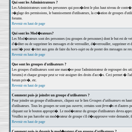
Qui sont les Administrateurs ?
Les Administrateurs sont des personnes qui poss�dent le plus haut niveau de contr�le 
r�glage des permissions, le bannissement d'utilisateurs, la cr�ation de groupes d'uti
forums.
Revenir en haut de page
Qui sont les Mod�rateurs?
Les Mod�rateurs sont des personnes (ou groupes de personnes) dont le but est de veil
d'�diter ou de supprimer les messages et de verrouiller, d�verrouiller, supprimer 
sont l� pour �viter aux gens de faire du
hors-sujet
ou de poster des messages ne res
Revenir en haut de page
Que sont les groupes d'utilisateurs ?
Les groupes d'utilisateurs sont une mani�re pour l'administrateur de regrouper des util
forums) et chaque groupe peut se voir assigner des droits d'acc�s. Ceci permet � 
forum priv�, etc.
Revenir en haut de page
Comment puis-je joindre un groupe d'utilisateurs ?
Pour joindre un groupe d'utilisateurs, cliquez sur le lien
Groupes d'utilisateurs
en haut
d'utilisateurs. Tous les groupes ne sont pas
ouverts
; certains sont
ferm�s
et d'autres p
cliquant sur le bouton appropri�. Le mod�rateur du groupe d'utilisateurs devra appro
Veuillez ne pas harceler un mod�rateur de groupe s'il d�sapprouve votre demande; il 
Revenir en haut de page
Comment puis-je devenir le mod�rateur d'un groupe d'utilisateurs ?