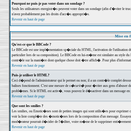
Pourquoi ne puis-je pas voter dans un sondage ?
Seuls les utilisateurs enregistr�s peuvent voter dans un sondage (afin d'�viter le tr
n'avez probablement pas les droits d'acc�s appropri�s.
Revenir en haut de page
Mise en f
Qu'est-ce que le BBCode ?
Le BBCode est une impl�mentation sp�ciale du HTML; l'activation de l'utilisation 
particulier lors de sa composition). Le BBCode en lui-m�me est similaire au style du H
contr�le sur la mani�re dont quelque chose doit �tre affich�. Pour plus d'information
Revenir en haut de page
Puis-je utiliser le HTML?
Ceci d�pend de l'administrateur qui le permet ou non; il a un contr�le complet dessu
balises fonctionnent. C'est une mesure de
s�curit�
pour �viter aux gens d'abuser du 
probl�mes. Si le HTML est activ�, vous pouvez le d�sactiver dans un message en par
Revenir en haut de page
Que sont les smilies ?
Les smilies, ou Emotic�nes sont de petites images qui sont utilis�es pour exprimer certa
voir la liste compl�te des �motic�nes lors de la composition d'un message. Essayez de 
mod�rateur pourrait d�cider de l'�diter, voire m�me de le supprimer enti�rement
Revenir en haut de page