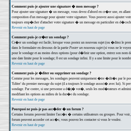
Comment puis-je ajouter une signature � mon message ?
Pour ajouter une signature � un message, vous devez d'abord en cr�er une, en allant
composition d'un message pour ajouter votre signature. Vous pouvez aussi ajouter vot
toujours emp�cher d'attacher votre signature � un message en particulier en d�cochan
Revenir en haut de page
Comment puis-je cr�er un sondage ?
Cr�er un sondage est facile; lorsque vous postez un nouveau sujet (ou �ditez le premie
dans le formulaire en dessous de la partie
Poster un nouveau sujet
(si vous ne le voyez
pour le sondage et au moins deux options (pour d�finir une option, entrez son nom d
une date limite pour le sondage; 0 est un sondage infini. Il y a une limite pour le nomb
Revenir en haut de page
Comment puis-je �diter ou supprimer un sondage ?
Comme pour les messages, les sondages peuvent uniquement �tre �dit�s par le poste
'Editer' du premier message du sujet (il a toujours le sondage associ� avec lui). Si 
sondage. Par contre, si une personne a d�j� vot�, seuls les mod�rateurs et administ
modifiant les options au milieu de la dur�e du sondage.
Revenir en haut de page
Pourquoi ne puis-je pas acc�der � un forum ?
Certains forums peuvent limiter l'acc�s � certains utilisateurs ou groupes. Pour voir, 
forum peuvent accorder cet acc�s; vous pouvez les contacter si vous le voulez.
Revenir en haut de page