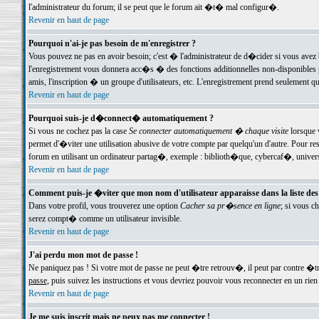
l'administrateur du forum; il se peut que le forum ait �t� mal configur�.
Revenir en haut de page
Pourquoi n'ai-je pas besoin de m'enregistrer ?
Vous pouvez ne pas en avoir besoin; c'est � l'administrateur de d�cider si vous avez 
l'enregistrement vous donnera acc�s � des fonctions additionnelles non-disponibles p
amis, l'inscription � un groupe d'utilisateurs, etc. L'enregistrement prend seulement q
Revenir en haut de page
Pourquoi suis-je d�connect� automatiquement ?
Si vous ne cochez pas la case
Se connecter automatiquement � chaque visite
lorsque 
permet d'�viter une utilisation abusive de votre compte par quelqu'un d'autre. Pour 
forum en utilisant un ordinateur partag�, exemple : biblioth�que, cybercaf�, univers
Revenir en haut de page
Comment puis-je �viter que mon nom d'utilisateur apparaisse dans la liste des u
Dans votre profil, vous trouverez une option
Cacher sa pr�sence en ligne
; si vous c
serez compt� comme un utilisateur invisible.
Revenir en haut de page
J'ai perdu mon mot de passe !
Ne paniquez pas ! Si votre mot de passe ne peut �tre retrouv�, il peut par contre �tre
passe
, puis suivez les instructions et vous devriez pouvoir vous reconnecter en un rien
Revenir en haut de page
Je me suis inscrit mais ne peux pas me connecter !