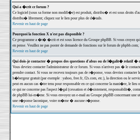
Qui a �crit ce forum ?
Ce logiciel (sous sa forme non modifi�e) est produit, distribu� et est sous droits d'a
distribu� librement; cliquez sur le lien pour plus de d�tails.
Revenir en haut de page
Pourquoi la fonction X n'est pas disponible ?
Ce programme a �t� �crit et est sous licence du Groupe phpBB. Si vous croyez qu'un
en pense. Veuillez ne pas poster de demande de fonctions sur le forum de phpbb.com; 
Revenir en haut de page
Qui dois-je contacter � propos des questions d'abus ou de l�galit� relatif � 
Vous devriez contacter l'administrateur de ce forum. Si vous n'arrivez pas � le conta
prendre contact. Si vous ne recevez toujours pas de r�ponse, vous devriez contacter 
h�bergeur gratuit (par exemple : yahoo, free.fr, f2s.com, etc.), la direction ou le se
peut en aucun cas �tre tenu pour responsable en ce qui concerne la mani�re, le lieu ou 
ce qui ne concerne pas l'aspect l�gal (cessation et d�sistement, responsabilit�, comm
de phpBB lui-m�me. Si vous envoyez un e-mail au Groupe phpBB concernant une utili
une r�ponse laconique, voire m�me � aucune r�ponse.
Revenir en haut de page