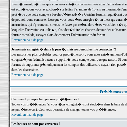
Premi�rement, v�rifiez que vous avez entr� correctement vos nom d'utilisateur et mo
est activ� et que vous avez cliqu� sur le lien
J'ai moins de 13 ans
au moment de l'enre
peut-�tre que votre compte a besoin d'�tre activ� ? Certains forums requi�rent que 
de pouvoir vous connecter. Lorsque vous vous �tes enregistr�, un message aurait d� v
instructions qui s'y trouvent; si vous ne l'avez pas re�u, alors �tes-vous bien s�r que
lesquelles l'activation est utilis�e, c'est de r�duire les chances de voir des utilis
fournie est valide, essayez alors de contacter l'administrateur du forum.
Revenir en haut de page
Je me suis enregistr� dans le pass�, mais ne peux plus me connecter ?!
Les raisons les plus probables pour ce probl�me sont : vous avez entr� un nom d'ut
enregistr�) ou l'administrateur a supprim� votre compte pour quelque raison. Si vous 
forums de supprimer p�riodiquement les comptes des utilisateurs n'ayant rien post� a
dans les discussions.
Revenir en haut de page
Pr�f�rences et
Comment puis-je changer mes pr�f�rences ?
Toutes vos pr�f�rences (si vous �tes enregistr�) sont stock�es dans la base de don
ne pas �tre le cas). Ceci vous permettra de changer toutes vos pr�f�rences.
Revenir en haut de page
Les heures ne sont pas correctes !