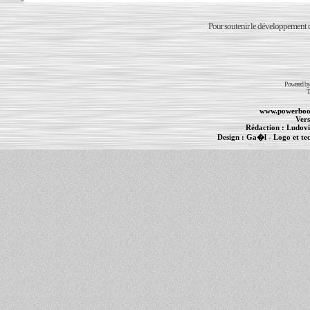
Pour soutenir le développement du
Powered b
T
www.powerboo
Vers
Rédaction :
Ludovi
Design :
Ga�l
- Logo et te
Informations :
PowerBook
-
MacBook Pro
-
i