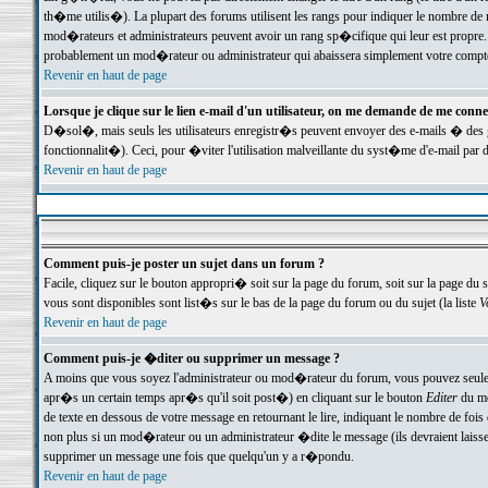
th�me utilis�). La plupart des forums utilisent les rangs pour indiquer le nombre de m
mod�rateurs et administrateurs peuvent avoir un rang sp�cifique qui leur est propre. 
probablement un mod�rateur ou administrateur qui abaissera simplement votre compte
Revenir en haut de page
Lorsque je clique sur le lien e-mail d'un utilisateur, on me demande de me conne
D�sol�, mais seuls les utilisateurs enregistr�s peuvent envoyer des e-mails � des ge
fonctionnalit�). Ceci, pour �viter l'utilisation malveillante du syst�me d'e-mail par 
Revenir en haut de page
Comment puis-je poster un sujet dans un forum ?
Facile, cliquez sur le bouton appropri� soit sur la page du forum, soit sur la page du 
vous sont disponibles sont list�s sur le bas de la page du forum ou du sujet (la liste
V
Revenir en haut de page
Comment puis-je �diter ou supprimer un message ?
A moins que vous soyez l'administrateur ou mod�rateur du forum, vous pouvez seul
apr�s un certain temps apr�s qu'il soit post�) en cliquant sur le bouton
Editer
du me
de texte en dessous de votre message en retournant le lire, indiquant le nombre de fo
non plus si un mod�rateur ou un administrateur �dite le message (ils devraient laisser
supprimer un message une fois que quelqu'un y a r�pondu.
Revenir en haut de page