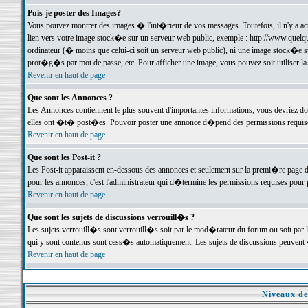
Puis-je poster des Images?
Vous pouvez montrer des images � l'int�rieur de vos messages. Toutefois, il n'y a 
lien vers votre image stock�e sur un serveur web public, exemple : http://www.quelq
ordinateur (� moins que celui-ci soit un serveur web public), ni une image stock�e su
prot�g�s par mot de passe, etc. Pour afficher une image, vous pouvez soit utiliser 
Revenir en haut de page
Que sont les Annonces ?
Les Annonces contiennent le plus souvent d'importantes informations; vous devriez d
elles ont �t� post�es. Pouvoir poster une annonce d�pend des permissions requises;
Revenir en haut de page
Que sont les Post-it ?
Les Post-it apparaissent en-dessous des annonces et seulement sur la premi�re page 
pour les annonces, c'est l'administrateur qui d�termine les permissions requises pour 
Revenir en haut de page
Que sont les sujets de discussions verrouill�s ?
Les sujets verrouill�s sont verrouill�s soit par le mod�rateur du forum ou soit par 
qui y sont contenus sont cess�s automatiquement. Les sujets de discussions peuvent 
Revenir en haut de page
Niveaux de