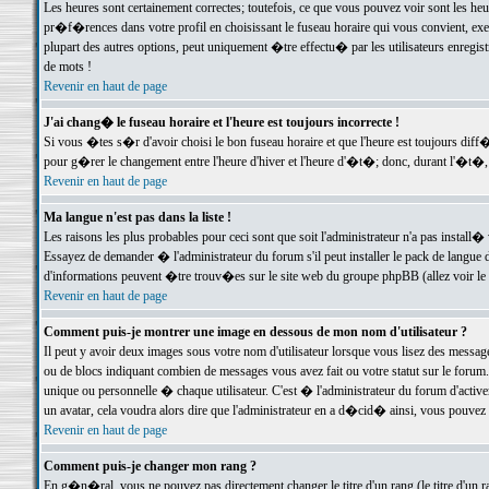
Les heures sont certainement correctes; toutefois, ce que vous pouvez voir sont les he
pr�f�rences dans votre profil en choisissant le fuseau horaire qui vous convient, exe
plupart des autres options, peut uniquement �tre effectu� par les utilisateurs enregis
de mots !
Revenir en haut de page
J'ai chang� le fuseau horaire et l'heure est toujours incorrecte !
Si vous �tes s�r d'avoir choisi le bon fuseau horaire et que l'heure est toujours d
pour g�rer le changement entre l'heure d'hiver et l'heure d'�t�; donc, durant l'�t�,
Revenir en haut de page
Ma langue n'est pas dans la liste !
Les raisons les plus probables pour ceci sont que soit l'administrateur n'a pas install�
Essayez de demander � l'administrateur du forum s'il peut installer le pack de langue d
d'informations peuvent �tre trouv�es sur le site web du groupe phpBB (allez voir le l
Revenir en haut de page
Comment puis-je montrer une image en dessous de mon nom d'utilisateur ?
Il peut y avoir deux images sous votre nom d'utilisateur lorsque vous lisez des mess
ou de blocs indiquant combien de messages vous avez fait ou votre statut sur le for
unique ou personnelle � chaque utilisateur. C'est � l'administrateur du forum d'activer
un avatar, cela voudra alors dire que l'administrateur en a d�cid� ainsi, vous pouvez
Revenir en haut de page
Comment puis-je changer mon rang ?
En g�n�ral, vous ne pouvez pas directement changer le titre d'un rang (le titre d'un ra