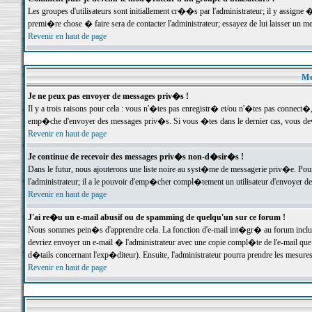
Les groupes d'utilisateurs sont initiallement cr��s par l'administrateur; il y assign
premi�re chose � faire sera de contacter l'administrateur; essayez de lui laisser un 
Revenir en haut de page
Me
Je ne peux pas envoyer de messages priv�s !
Il y a trois raisons pour cela : vous n'�tes pas enregistr� et/ou n'�tes pas connect�
emp�che d'envoyer des messages priv�s. Si vous �tes dans le dernier cas, vous devr
Revenir en haut de page
Je continue de recevoir des messages priv�s non-d�sir�s !
Dans le futur, nous ajouterons une liste noire au syst�me de messagerie priv�e. P
l'administrateur; il a le pouvoir d'emp�cher compl�tement un utilisateur d'envoyer 
Revenir en haut de page
J'ai re�u un e-mail abusif ou de spamming de quelqu'un sur ce forum !
Nous sommes pein�s d'apprendre cela. La fonction d'e-mail int�gr� au forum inclut d
devriez envoyer un e-mail � l'administrateur avec une copie compl�te de l'e-mail que v
d�tails concernant l'exp�diteur). Ensuite, l'administrateur pourra prendre les mesure
Revenir en haut de page