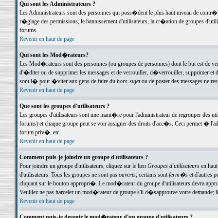
Qui sont les Administrateurs ?
Les Administrateurs sont des personnes qui poss�dent le plus haut niveau de contr�le 
r�glage des permissions, le bannissement d'utilisateurs, la cr�ation de groupes d'uti
forums.
Revenir en haut de page
Qui sont les Mod�rateurs?
Les Mod�rateurs sont des personnes (ou groupes de personnes) dont le but est de veil
d'�diter ou de supprimer les messages et de verrouiller, d�verrouiller, supprimer 
sont l� pour �viter aux gens de faire du
hors-sujet
ou de poster des messages ne res
Revenir en haut de page
Que sont les groupes d'utilisateurs ?
Les groupes d'utilisateurs sont une mani�re pour l'administrateur de regrouper des util
forums) et chaque groupe peut se voir assigner des droits d'acc�s. Ceci permet � 
forum priv�, etc.
Revenir en haut de page
Comment puis-je joindre un groupe d'utilisateurs ?
Pour joindre un groupe d'utilisateurs, cliquez sur le lien
Groupes d'utilisateurs
en haut
d'utilisateurs. Tous les groupes ne sont pas
ouverts
; certains sont
ferm�s
et d'autres p
cliquant sur le bouton appropri�. Le mod�rateur du groupe d'utilisateurs devra appro
Veuillez ne pas harceler un mod�rateur de groupe s'il d�sapprouve votre demande; il 
Revenir en haut de page
Comment puis-je devenir le mod�rateur d'un groupe d'utilisateurs ?