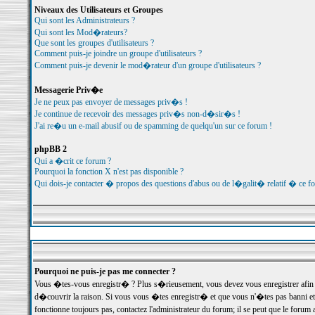
Niveaux des Utilisateurs et Groupes
Qui sont les Administrateurs ?
Qui sont les Mod�rateurs?
Que sont les groupes d'utilisateurs ?
Comment puis-je joindre un groupe d'utilisateurs ?
Comment puis-je devenir le mod�rateur d'un groupe d'utilisateurs ?
Messagerie Priv�e
Je ne peux pas envoyer de messages priv�s !
Je continue de recevoir des messages priv�s non-d�sir�s !
J'ai re�u un e-mail abusif ou de spamming de quelqu'un sur ce forum !
phpBB 2
Qui a �crit ce forum ?
Pourquoi la fonction X n'est pas disponible ?
Qui dois-je contacter � propos des questions d'abus ou de l�galit� relatif � ce f
Pourquoi ne puis-je pas me connecter ?
Vous �tes-vous enregistr� ? Plus s�rieusement, vous devez vous enregistrer afin d
d�couvrir la raison. Si vous vous �tes enregistr� et que vous n'�tes pas banni et
fonctionne toujours pas, contactez l'administrateur du forum; il se peut que le for