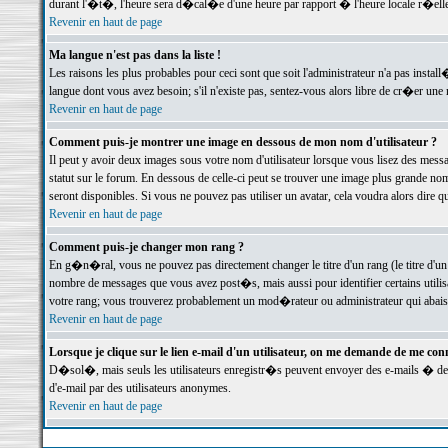
durant l'�t�, l'heure sera d�cal�e d'une heure par rapport � l'heure locale r�elle
Revenir en haut de page
Ma langue n'est pas dans la liste !
Les raisons les plus probables pour ceci sont que soit l'administrateur n'a pas instal
langue dont vous avez besoin; s'il n'existe pas, sentez-vous alors libre de cr�er un
Revenir en haut de page
Comment puis-je montrer une image en dessous de mon nom d'utilisateur ?
Il peut y avoir deux images sous votre nom d'utilisateur lorsque vous lisez des me
statut sur le forum. En dessous de celle-ci peut se trouver une image plus grande n
seront disponibles. Si vous ne pouvez pas utiliser un avatar, cela voudra alors dire
Revenir en haut de page
Comment puis-je changer mon rang ?
En g�n�ral, vous ne pouvez pas directement changer le titre d'un rang (le titre d'un 
nombre de messages que vous avez post�s, mais aussi pour identifier certains utilisa
votre rang; vous trouverez probablement un mod�rateur ou administrateur qui abais
Revenir en haut de page
Lorsque je clique sur le lien e-mail d'un utilisateur, on me demande de me conn
D�sol�, mais seuls les utilisateurs enregistr�s peuvent envoyer des e-mails � des 
d'e-mail par des utilisateurs anonymes.
Revenir en haut de page