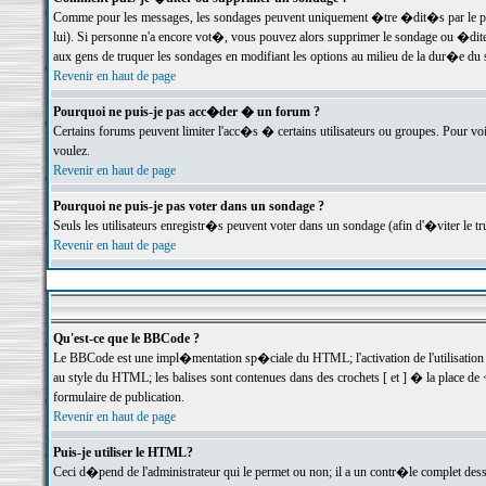
Comme pour les messages, les sondages peuvent uniquement �tre �dit�s par le poste
lui). Si personne n'a encore vot�, vous pouvez alors supprimer le sondage ou �dite
aux gens de truquer les sondages en modifiant les options au milieu de la dur�e du
Revenir en haut de page
Pourquoi ne puis-je pas acc�der � un forum ?
Certains forums peuvent limiter l'acc�s � certains utilisateurs ou groupes. Pour voi
voulez.
Revenir en haut de page
Pourquoi ne puis-je pas voter dans un sondage ?
Seuls les utilisateurs enregistr�s peuvent voter dans un sondage (afin d'�viter le 
Revenir en haut de page
Qu'est-ce que le BBCode ?
Le BBCode est une impl�mentation sp�ciale du HTML; l'activation de l'utilisation
au style du HTML; les balises sont contenues dans des crochets [ et ] � la place de 
formulaire de publication.
Revenir en haut de page
Puis-je utiliser le HTML?
Ceci d�pend de l'administrateur qui le permet ou non; il a un contr�le complet des