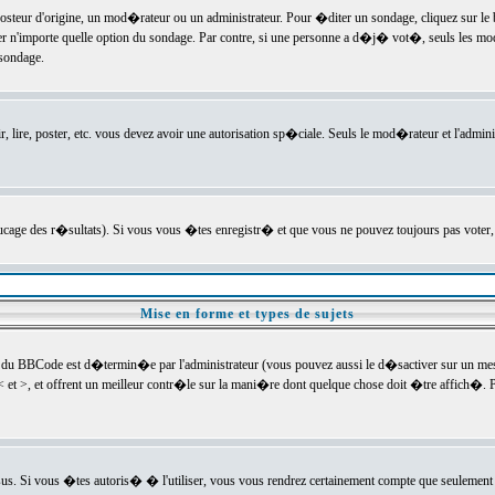
ur d'origine, un mod�rateur ou un administrateur. Pour �diter un sondage, cliquez sur le bou
r n'importe quelle option du sondage. Par contre, si une personne a d�j� vot�, seuls les mod
 sondage.
r, lire, poster, etc. vous devez avoir une autorisation sp�ciale. Seuls le mod�rateur et l'admin
trucage des r�sultats). Si vous vous �tes enregistr� et que vous ne pouvez toujours pas voter
Mise en forme et types de sujets
 du BBCode est d�termin�e par l'administrateur (vous pouvez aussi le d�sactiver sur un mess
< et >, et offrent un meilleur contr�le sur la mani�re dont quelque chose doit �tre affich�. Po
sus. Si vous �tes autoris� � l'utiliser, vous vous rendrez certainement compte que seulement 