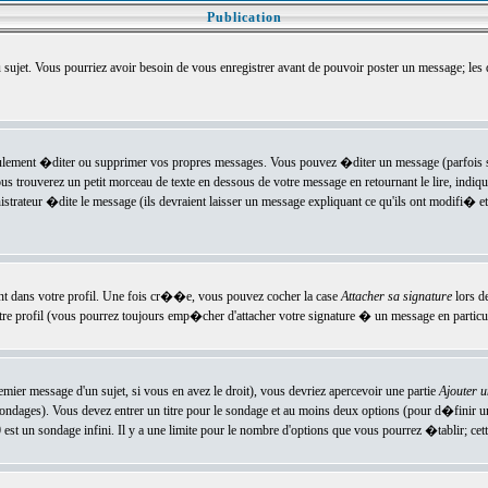
Publication
u sujet. Vous pourriez avoir besoin de vous enregistrer avant de pouvoir poster un message; les
ement �diter ou supprimer vos propres messages. Vous pouvez �diter un message (parfois se
verez un petit morceau de texte en dessous de votre message en retournant le lire, indiquan
ateur �dite le message (ils devraient laisser un message expliquant ce qu'ils ont modifi� et 
nt dans votre profil. Une fois cr��e, vous pouvez cocher la case
Attacher sa signature
lors d
e profil (vous pourrez toujours emp�cher d'attacher votre signature � un message en particuli
ier message d'un sujet, si vous en avez le droit), vous devriez apercevoir une partie
Ajouter 
sondages). Vous devez entrer un titre pour le sondage et au moins deux options (pour d�finir 
t un sondage infini. Il y a une limite pour le nombre d'options que vous pourrez �tablir; cette