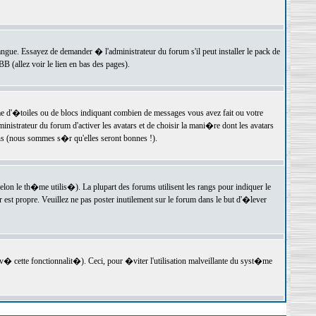
langue. Essayez de demander � l'administrateur du forum s'il peut installer le pack de
 (allez voir le lien en bas des pages).
e d'�toiles ou de blocs indiquant combien de messages vous avez fait ou votre
istrateur du forum d'activer les avatars et de choisir la mani�re dont les avatars
ons (nous sommes s�r qu'elles seront bonnes !).
elon le th�me utilis�). La plupart des forums utilisent les rangs pour indiquer le
est propre. Veuillez ne pas poster inutilement sur le forum dans le but d'�lever
v� cette fonctionnalit�). Ceci, pour �viter l'utilisation malveillante du syst�me