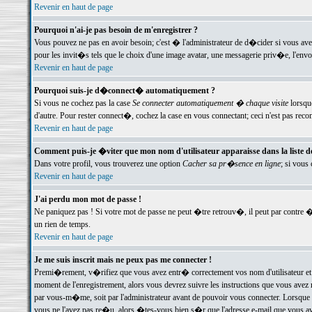
Revenir en haut de page
Pourquoi n'ai-je pas besoin de m'enregistrer ?
Vous pouvez ne pas en avoir besoin; c'est � l'administrateur de d�cider si vous av
pour les invit�s tels que le choix d'une image avatar, une messagerie priv�e, l'envo
Revenir en haut de page
Pourquoi suis-je d�connect� automatiquement ?
Si vous ne cochez pas la case
Se connecter automatiquement � chaque visite
lorsqu
d'autre. Pour rester connect�, cochez la case en vous connectant; ceci n'est pas r
Revenir en haut de page
Comment puis-je �viter que mon nom d'utilisateur apparaisse dans la liste des
Dans votre profil, vous trouverez une option
Cacher sa pr�sence en ligne
; si vous
Revenir en haut de page
J'ai perdu mon mot de passe !
Ne paniquez pas ! Si votre mot de passe ne peut �tre retrouv�, il peut par contre �t
un rien de temps.
Revenir en haut de page
Je me suis inscrit mais ne peux pas me connecter !
Premi�rement, v�rifiez que vous avez entr� correctement vos nom d'utilisateur et 
moment de l'enregistrement, alors vous devrez suivre les instructions que vous avez
par vous-m�me, soit par l'administrateur avant de pouvoir vous connecter. Lorsque v
vous ne l'avez pas re�u, alors �tes-vous bien s�r que l'adresse e-mail que vous avez 