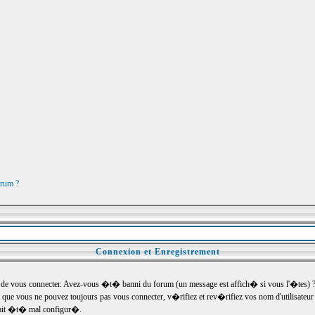
orum ?
Connexion et Enregistrement
e vous connecter. Avez-vous �t� banni du forum (un message est affich� si vous l'�tes) ? Si
 que vous ne pouvez toujours pas vous connecter, v�rifiez et rev�rifiez vos nom d'utilisateu
um ait �t� mal configur�.