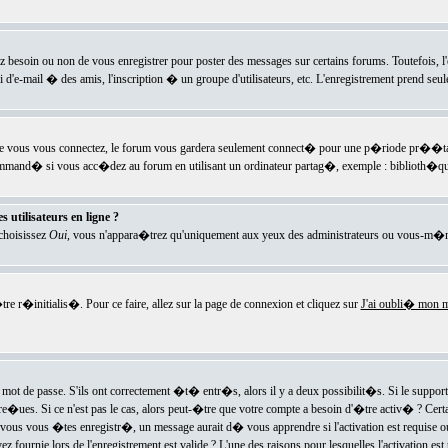
ez besoin ou non de vous enregistrer pour poster des messages sur certains forums. Toutefois,
i d'e-mail � des amis, l'inscription � un groupe d'utilisateurs, etc. L'enregistrement prend seu
e vous vous connectez, le forum vous gardera seulement connect� pour une p�riode pr��tabli
ecommand� si vous acc�dez au forum en utilisant un ordinateur partag�, exemple : biblioth�qu
 utilisateurs en ligne ?
 choisissez
Oui
, vous n'appara�trez qu'uniquement aux yeux des administrateurs ou vous-m�m
re r�initialis�. Pour ce faire, allez sur la page de connexion et cliquez sur
J'ai oubli� mon m
mot de passe. S'ils ont correctement �t� entr�s, alors il y a deux possibilit�s. Si le suppo
 re�ues. Si ce n'est pas le cas, alors peut-�tre que votre compte a besoin d'�tre activ� ? Cer
ous vous �tes enregistr�, un message aurait d� vous apprendre si l'activation est requise ou n
fournie lors de l'enregistrement est valide ? L'une des raisons pour lesquelles l'activation est