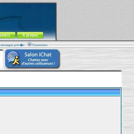
ssiers
À propos
s messages priv�s
Connexion