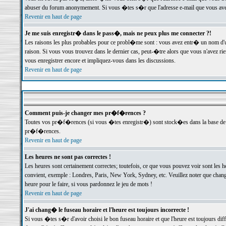
abuser du forum anonymement. Si vous �tes s�r que l'adresse e-mail que vous avez f
Revenir en haut de page
Je me suis enregistr� dans le pass�, mais ne peux plus me connecter ?!
Les raisons les plus probables pour ce probl�me sont : vous avez entr� un nom d'
raison. Si vous vous trouvez dans le dernier cas, peut-�tre alors que vous n'avez ri
vous enregistrer encore et impliquez-vous dans les discussions.
Revenir en haut de page
Comment puis-je changer mes pr�f�rences ?
Toutes vos pr�f�rences (si vous �tes enregistr�) sont stock�es dans la base de d
pr�f�rences.
Revenir en haut de page
Les heures ne sont pas correctes !
Les heures sont certainement correctes; toutefois, ce que vous pouvez voir sont les 
convient, exemple : Londres, Paris, New York, Sydney, etc. Veuillez noter que chang
heure pour le faire, si vous pardonnez le jeu de mots !
Revenir en haut de page
J'ai chang� le fuseau horaire et l'heure est toujours incorrecte !
Si vous �tes s�r d'avoir choisi le bon fuseau horaire et que l'heure est toujours 