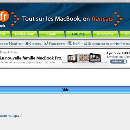
ade !
général
-
Aller au menu de la rubrique
ook
PowerBook
iBook
Forums
Annonces
Do
ste des Membres
Groupes
S'enregistrer
Profil
Se connecter pour v�rifier se
Aide
teurs en ligne ?