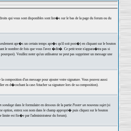
 droits qui vous sont disponibles sont list�s sur le bas de la page du forum ou du
ulement apr�s un certain temps apr�s qu'il soit post�) en cliquant sur le bouton
t le nombre de fois que vous l'avez �dit�. Ce petit texte n'appara�tra pas si
pourquoi). Veuillez noter qu'un utilisateur ne peut pas supprimer un message une
e la composition d'un message pour ajouter votre signature. Vous pouvez aussi
er en d�cochant la case Attacher sa signature lors de sa composition).
un sondage
dans le formulaire en dessous de la partie
Poster un nouveau sujet
(si
une option, entrez son nom dans le champ appropri� puis cliquez sur le bouton
 limite est fix�e par l'administrateur du forum).