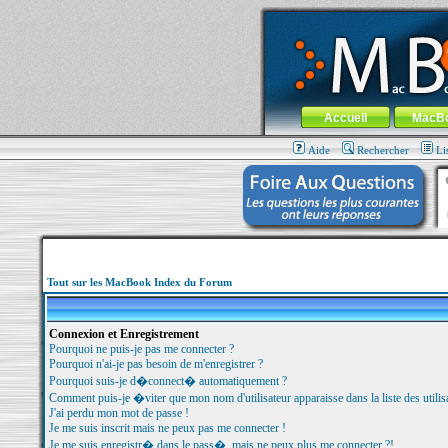
MacBook-fr.com : 100% Apple... 100% nom
Aller au contenu
-
Aller au menu 
Menu général
Accueil
MacB
Aide
Rechercher
Li
Tout sur les MacBook Index du Forum
Connexion et Enregistrement
Pourquoi ne puis-je pas me connecter ?
Pourquoi n'ai-je pas besoin de m'enregistrer ?
Pourquoi suis-je d�connect� automatiquement ?
Comment puis-je �viter que mon nom d'utilisateur apparaisse dans la liste des utilisa
J'ai perdu mon mot de passe !
Je me suis inscrit mais ne peux pas me connecter !
Je me suis enregistr� dans le pass�, mais ne peux plus me connecter ?!