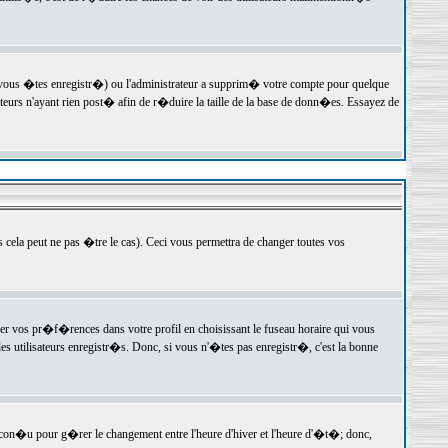
 vous �tes enregistr�) ou l'administrateur a supprim� votre compte pour quelque
teurs n'ayant rien post� afin de r�duire la taille de la base de donn�es. Essayez de
ela peut ne pas �tre le cas). Ceci vous permettra de changer toutes vos
ger vos pr�f�rences dans votre profil en choisissant le fuseau horaire qui vous
es utilisateurs enregistr�s. Donc, si vous n'�tes pas enregistr�, c'est la bonne
 con�u pour g�rer le changement entre l'heure d'hiver et l'heure d'�t�; donc,