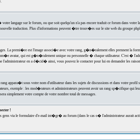
.
l� votre langage sur le forum, ou que soit quelqu'un n'a pas encore traduit ce forum dans votre 
e nouvelle traduction. Plus d'informations peuvent �tre trouv�es sur le site web du groupe phpBB
ssages. La premi�re est l'image associ�e avec votre rang, g�n�ralement elles prennent la form
omm�e avatar, qui est g�n�ralement unique ou personnelle � chaque utilisateur. C'est � l'admin
 que l'administrateur en a d�cid� ainsi, vous pouvez le contacter pour lui en demander les rais
rang appara�t sous votre nom d'utilisateur dans les sujets de discussions et dans votre profil s
teurs, exemple : les mod�rateurs et administrateurs peuvent avoir un rang sp�cifique qui leur 
sera simplement votre compte de votre nombre total de messages.
ecter !
gens via le formulaire d'e-mail int�gr� au forum (dans le cas o� l'administrateur aurait acti