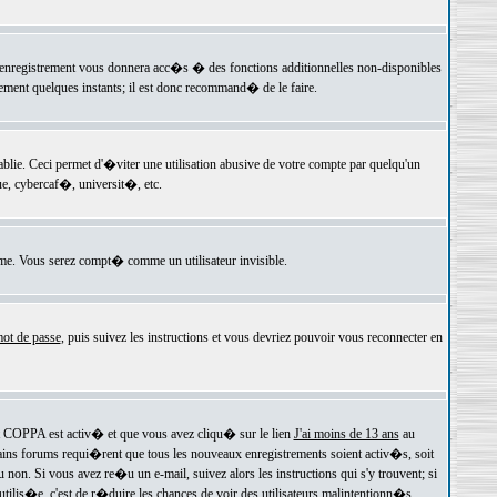
 l'enregistrement vous donnera acc�s � des fonctions additionnelles non-disponibles
lement quelques instants; il est donc recommand� de le faire.
e. Ceci permet d'�viter une utilisation abusive de votre compte par quelqu'un
e, cybercaf�, universit�, etc.
e. Vous serez compt� comme un utilisateur invisible.
ot de passe
, puis suivez les instructions et vous devriez pouvoir vous reconnecter en
rt COPPA est activ� et que vous avez cliqu� sur le lien
J'ai moins de 13 ans
au
tains forums requi�rent que tous les nouveaux enregistrements soient activ�s, soit
on. Si vous avez re�u un e-mail, suivez alors les instructions qui s'y trouvent; si
 utilis�e, c'est de r�duire les chances de voir des utilisateurs malintentionn�s