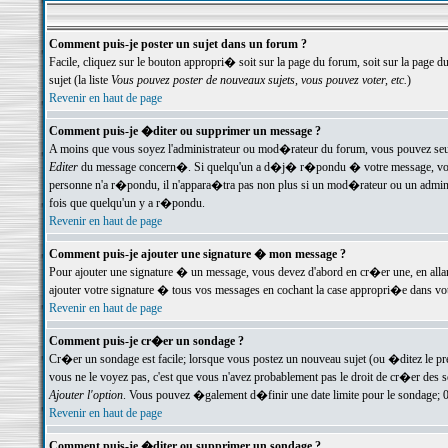
Comment puis-je poster un sujet dans un forum ?
Facile, cliquez sur le bouton appropri� soit sur la page du forum, soit sur la page d
sujet (la liste
Vous pouvez poster de nouveaux sujets, vous pouvez voter, etc.
)
Revenir en haut de page
Comment puis-je �diter ou supprimer un message ?
A moins que vous soyez l'administrateur ou mod�rateur du forum, vous pouvez seul
Editer
du message concern�. Si quelqu'un a d�j� r�pondu � votre message, vous trou
personne n'a r�pondu, il n'appara�tra pas non plus si un mod�rateur ou un administr
fois que quelqu'un y a r�pondu.
Revenir en haut de page
Comment puis-je ajouter une signature � mon message ?
Pour ajouter une signature � un message, vous devez d'abord en cr�er une, en alla
ajouter votre signature � tous vos messages en cochant la case appropri�e dans votr
Revenir en haut de page
Comment puis-je cr�er un sondage ?
Cr�er un sondage est facile; lorsque vous postez un nouveau sujet (ou �ditez le prem
vous ne le voyez pas, c'est que vous n'avez probablement pas le droit de cr�er des 
Ajouter l'option
. Vous pouvez �galement d�finir une date limite pour le sondage; 0 es
Revenir en haut de page
Comment puis-je �diter ou supprimer un sondage ?