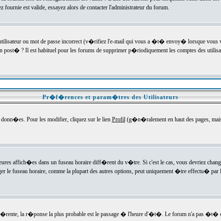
ournie est valide, essayez alors de contacter l'administrateur du forum.
utilisateur ou mot de passe incorrect (v�rifiez l'e-mail qui vous a �t� envoy� lorsque vous
en post� ? Il est habituel pour les forums de supprimer p�riodiquement les comptes des utilisa
Pr�f�rences et param�tres des Utilisateurs
onn�es. Pour les modifier, cliquez sur le lien
Profil
(g�n�ralement en haut des pages, mais c
heures affich�es dans un fuseau horaire diff�rent du v�tre. Si c'est le cas, vous devriez chan
er le fuseau horaire, comme la plupart des autres options, peut uniquement �tre effectu� par l
diff�rente, la r�ponse la plus probable est le passage � l'heure d'�t�. Le forum n'a pas �t�