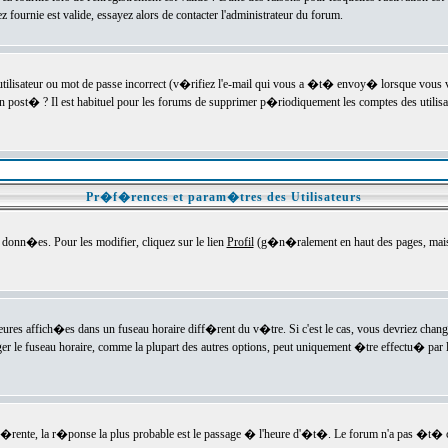
ournie est valide, essayez alors de contacter l'administrateur du forum.
utilisateur ou mot de passe incorrect (v�rifiez l'e-mail qui vous a �t� envoy� lorsque vous
en post� ? Il est habituel pour les forums de supprimer p�riodiquement les comptes des utilisa
Pr�f�rences et param�tres des Utilisateurs
onn�es. Pour les modifier, cliquez sur le lien
Profil
(g�n�ralement en haut des pages, mais c
heures affich�es dans un fuseau horaire diff�rent du v�tre. Si c'est le cas, vous devriez chan
er le fuseau horaire, comme la plupart des autres options, peut uniquement �tre effectu� par l
diff�rente, la r�ponse la plus probable est le passage � l'heure d'�t�. Le forum n'a pas �t�