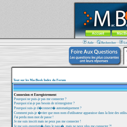
MacBook-fr.com : 100% Apple... 100% nom
Aller au contenu
-
Aller au menu 
Menu général
Accueil
MacB
Aide
Rechercher
Li
Tout sur les MacBook Index du Forum
Connexion et Enregistrement
Pourquoi ne puis-je pas me connecter ?
Pourquoi n'ai-je pas besoin de m'enregistrer ?
Pourquoi suis-je d�connect� automatiquement ?
Comment puis-je �viter que mon nom d'utilisateur apparaisse dans la liste des utilisa
J'ai perdu mon mot de passe !
Je me suis inscrit mais ne peux pas me connecter !
Je me suis enregistr� dans le pass�, mais ne peux plus me connecter ?!