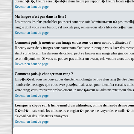
durant l'�t�, l'heure sera d�cal�e d'une heure par rapport � l'heure locale r�elle
Revenir en haut de page
Ma langue n'est pas dans la liste !
Les raisons les plus probables pour ceci sont que soit l'administrateur n'a pas instal
langue dont vous avez besoin; s'il n'existe pas, sentez-vous alors libre de cr�er un
Revenir en haut de page
Comment puis-je montrer une image en dessous de mon nom d'utilisateur ?
Il peut y avoir deux images sous votre nom d'utilisateur lorsque vous lisez des me
statut sur le forum. En dessous de celle-ci peut se trouver une image plus grande n
seront disponibles. Si vous ne pouvez pas utiliser un avatar, cela voudra alors dire
Revenir en haut de page
Comment puis-je changer mon rang ?
En g�n�ral, vous ne pouvez pas directement changer le titre d'un rang (le titre d'un 
nombre de messages que vous avez post�s, mais aussi pour identifier certains utilisa
votre rang; vous trouverez probablement un mod�rateur ou administrateur qui abais
Revenir en haut de page
Lorsque je clique sur le lien e-mail d'un utilisateur, on me demande de me conn
D�sol�, mais seuls les utilisateurs enregistr�s peuvent envoyer des e-mails � des 
d'e-mail par des utilisateurs anonymes.
Revenir en haut de page