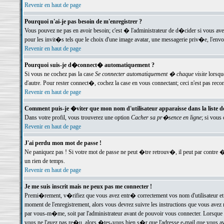
Revenir en haut de page
Pourquoi n'ai-je pas besoin de m'enregistrer ?
Vous pouvez ne pas en avoir besoin; c'est � l'administrateur de d�cider si vous av
pour les invit�s tels que le choix d'une image avatar, une messagerie priv�e, l'envo
Revenir en haut de page
Pourquoi suis-je d�connect� automatiquement ?
Si vous ne cochez pas la case
Se connecter automatiquement � chaque visite
lorsqu
d'autre. Pour rester connect�, cochez la case en vous connectant; ceci n'est pas r
Revenir en haut de page
Comment puis-je �viter que mon nom d'utilisateur apparaisse dans la liste des
Dans votre profil, vous trouverez une option
Cacher sa pr�sence en ligne
; si vous
Revenir en haut de page
J'ai perdu mon mot de passe !
Ne paniquez pas ! Si votre mot de passe ne peut �tre retrouv�, il peut par contre �t
un rien de temps.
Revenir en haut de page
Je me suis inscrit mais ne peux pas me connecter !
Premi�rement, v�rifiez que vous avez entr� correctement vos nom d'utilisateur et 
moment de l'enregistrement, alors vous devrez suivre les instructions que vous avez
par vous-m�me, soit par l'administrateur avant de pouvoir vous connecter. Lorsque v
vous ne l'avez pas re�u, alors �tes-vous bien s�r que l'adresse e-mail que vous avez 