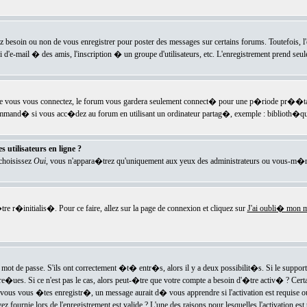
ez besoin ou non de vous enregistrer pour poster des messages sur certains forums. Toutefois,
i d'e-mail � des amis, l'inscription � un groupe d'utilisateurs, etc. L'enregistrement prend seu
e vous vous connectez, le forum vous gardera seulement connect� pour une p�riode pr��tabli
ecommand� si vous acc�dez au forum en utilisant un ordinateur partag�, exemple : biblioth�qu
 utilisateurs en ligne ?
 choisissez
Oui
, vous n'appara�trez qu'uniquement aux yeux des administrateurs ou vous-m�m
re r�initialis�. Pour ce faire, allez sur la page de connexion et cliquez sur
J'ai oubli� mon m
mot de passe. S'ils ont correctement �t� entr�s, alors il y a deux possibilit�s. Si le suppo
 re�ues. Si ce n'est pas le cas, alors peut-�tre que votre compte a besoin d'�tre activ� ? Cer
ous vous �tes enregistr�, un message aurait d� vous apprendre si l'activation est requise ou n
fournie lors de l'enregistrement est valide ? L'une des raisons pour lesquelles l'activation est