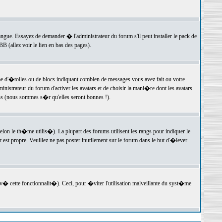
langue. Essayez de demander � l'administrateur du forum s'il peut installer le pack de
 (allez voir le lien en bas des pages).
e d'�toiles ou de blocs indiquant combien de messages vous avez fait ou votre
istrateur du forum d'activer les avatars et de choisir la mani�re dont les avatars
ons (nous sommes s�r qu'elles seront bonnes !).
elon le th�me utilis�). La plupart des forums utilisent les rangs pour indiquer le
est propre. Veuillez ne pas poster inutilement sur le forum dans le but d'�lever
v� cette fonctionnalit�). Ceci, pour �viter l'utilisation malveillante du syst�me