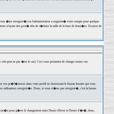
 vous �tes enregistr�) ou l'administrateur a supprim� votre compte pour quelque
teurs n'ayant rien post� afin de r�duire la taille de la base de donn�es. Essayez de
ela peut ne pas �tre le cas). Ceci vous permettra de changer toutes vos
ger vos pr�f�rences dans votre profil en choisissant le fuseau horaire qui vous
es utilisateurs enregistr�s. Donc, si vous n'�tes pas enregistr�, c'est la bonne
 con�u pour g�rer le changement entre l'heure d'hiver et l'heure d'�t�; donc,