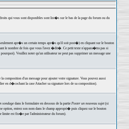
 droits qui vous sont disponibles sont list�s sur le bas de la page du forum ou du
ulement apr�s un certain temps apr�s qu'il soit post�) en cliquant sur le bouton
t le nombre de fois que vous l'avez �dit�. Ce petit texte n'appara�tra pas si
pourquoi). Veuillez noter qu'un utilisateur ne peut pas supprimer un message une
e la composition d'un message pour ajouter votre signature. Vous pouvez aussi
er en d�cochant la case Attacher sa signature lors de sa composition).
un sondage
dans le formulaire en dessous de la partie
Poster un nouveau sujet
(si
une option, entrez son nom dans le champ appropri� puis cliquez sur le bouton
 limite est fix�e par l'administrateur du forum).