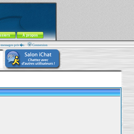
ssiers
À propos
s messages priv�s
Connexion