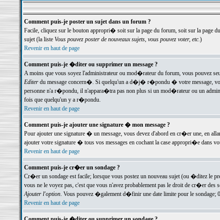
Comment puis-je poster un sujet dans un forum ?
Facile, cliquez sur le bouton appropri� soit sur la page du forum, soit sur la page d
sujet (la liste
Vous pouvez poster de nouveaux sujets, vous pouvez voter, etc.
)
Revenir en haut de page
Comment puis-je �diter ou supprimer un message ?
A moins que vous soyez l'administrateur ou mod�rateur du forum, vous pouvez seul
Editer
du message concern�. Si quelqu'un a d�j� r�pondu � votre message, vous trou
personne n'a r�pondu, il n'appara�tra pas non plus si un mod�rateur ou un administr
fois que quelqu'un y a r�pondu.
Revenir en haut de page
Comment puis-je ajouter une signature � mon message ?
Pour ajouter une signature � un message, vous devez d'abord en cr�er une, en alla
ajouter votre signature � tous vos messages en cochant la case appropri�e dans votr
Revenir en haut de page
Comment puis-je cr�er un sondage ?
Cr�er un sondage est facile; lorsque vous postez un nouveau sujet (ou �ditez le prem
vous ne le voyez pas, c'est que vous n'avez probablement pas le droit de cr�er des 
Ajouter l'option
. Vous pouvez �galement d�finir une date limite pour le sondage; 0 es
Revenir en haut de page
Comment puis-je �diter ou supprimer un sondage ?