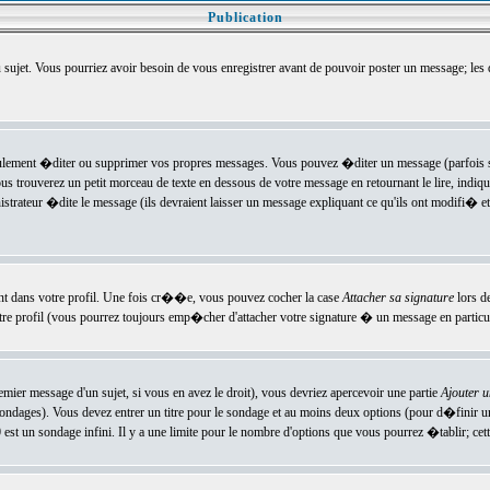
Publication
u sujet. Vous pourriez avoir besoin de vous enregistrer avant de pouvoir poster un message; les
ement �diter ou supprimer vos propres messages. Vous pouvez �diter un message (parfois se
verez un petit morceau de texte en dessous de votre message en retournant le lire, indiquan
ateur �dite le message (ils devraient laisser un message expliquant ce qu'ils ont modifi� et 
nt dans votre profil. Une fois cr��e, vous pouvez cocher la case
Attacher sa signature
lors d
e profil (vous pourrez toujours emp�cher d'attacher votre signature � un message en particuli
ier message d'un sujet, si vous en avez le droit), vous devriez apercevoir une partie
Ajouter 
sondages). Vous devez entrer un titre pour le sondage et au moins deux options (pour d�finir 
t un sondage infini. Il y a une limite pour le nombre d'options que vous pourrez �tablir; cette