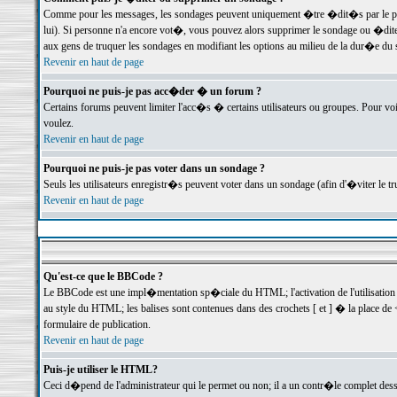
Comme pour les messages, les sondages peuvent uniquement �tre �dit�s par le poste
lui). Si personne n'a encore vot�, vous pouvez alors supprimer le sondage ou �dite
aux gens de truquer les sondages en modifiant les options au milieu de la dur�e du
Revenir en haut de page
Pourquoi ne puis-je pas acc�der � un forum ?
Certains forums peuvent limiter l'acc�s � certains utilisateurs ou groupes. Pour voi
voulez.
Revenir en haut de page
Pourquoi ne puis-je pas voter dans un sondage ?
Seuls les utilisateurs enregistr�s peuvent voter dans un sondage (afin d'�viter le 
Revenir en haut de page
Qu'est-ce que le BBCode ?
Le BBCode est une impl�mentation sp�ciale du HTML; l'activation de l'utilisation
au style du HTML; les balises sont contenues dans des crochets [ et ] � la place de 
formulaire de publication.
Revenir en haut de page
Puis-je utiliser le HTML?
Ceci d�pend de l'administrateur qui le permet ou non; il a un contr�le complet des