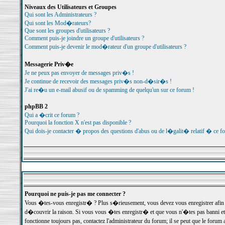
Niveaux des Utilisateurs et Groupes
Qui sont les Administrateurs ?
Qui sont les Mod�rateurs?
Que sont les groupes d'utilisateurs ?
Comment puis-je joindre un groupe d'utilisateurs ?
Comment puis-je devenir le mod�rateur d'un groupe d'utilisateurs ?
Messagerie Priv�e
Je ne peux pas envoyer de messages priv�s !
Je continue de recevoir des messages priv�s non-d�sir�s !
J'ai re�u un e-mail abusif ou de spamming de quelqu'un sur ce forum !
phpBB 2
Qui a �crit ce forum ?
Pourquoi la fonction X n'est pas disponible ?
Qui dois-je contacter � propos des questions d'abus ou de l�galit� relatif � ce f
Pourquoi ne puis-je pas me connecter ?
Vous �tes-vous enregistr� ? Plus s�rieusement, vous devez vous enregistrer afin d
d�couvrir la raison. Si vous vous �tes enregistr� et que vous n'�tes pas banni et
fonctionne toujours pas, contactez l'administrateur du forum; il se peut que le for