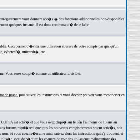
 l'enregistrement vous donnera acc�s � des fonctions additionnelles non-disponibles
lement quelques instants; il est donc recommand� de le faire.
e. Ceci permet d'�viter une utilisation abusive de votre compte par quelqu'un
e, cybercaf�, universit�, etc.
e. Vous serez compt� comme un utilisateur invisible.
ot de passe
, puis suivez les instructions et vous devriez pouvoir vous reconnecter en
rt COPPA est activ� et que vous avez cliqu� sur le lien
J'ai moins de 13 ans
au
tains forums requi�rent que tous les nouveaux enregistrements soient activ�s, soit
on. Si vous avez re�u un e-mail, suivez alors les instructions qui s'y trouvent; si
 utilis�e, c'est de r�duire les chances de voir des utilisateurs malintentionn�s