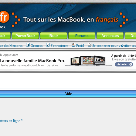
ade !
général
-
Aller au menu de la rubrique
ook
PowerBook
iBook
Forums
Annonces
Do
ste des Membres
Groupes
S'enregistrer
Profil
Se connecter pour v�rifier se
Aide
teurs en ligne ?