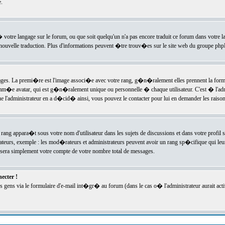
.
l� votre langage sur le forum, ou que soit quelqu'un n'a pas encore traduit ce forum dans votre 
e nouvelle traduction. Plus d'informations peuvent �tre trouv�es sur le site web du groupe phpBB
ssages. La premi�re est l'image associ�e avec votre rang, g�n�ralement elles prennent la form
omm�e avatar, qui est g�n�ralement unique ou personnelle � chaque utilisateur. C'est � l'admin
 que l'administrateur en a d�cid� ainsi, vous pouvez le contacter pour lui en demander les rais
rang appara�t sous votre nom d'utilisateur dans les sujets de discussions et dans votre profil s
teurs, exemple : les mod�rateurs et administrateurs peuvent avoir un rang sp�cifique qui leur 
sera simplement votre compte de votre nombre total de messages.
ecter !
gens via le formulaire d'e-mail int�gr� au forum (dans le cas o� l'administrateur aurait acti