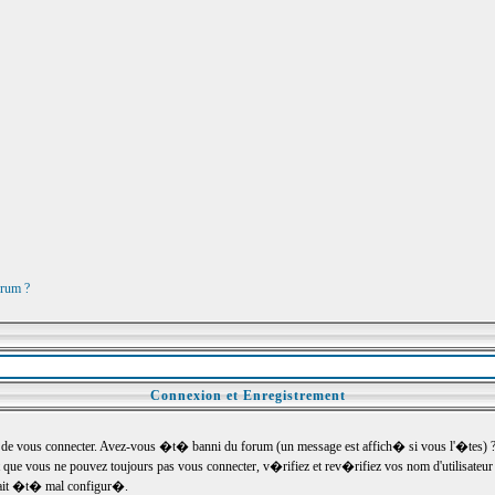
orum ?
Connexion et Enregistrement
e vous connecter. Avez-vous �t� banni du forum (un message est affich� si vous l'�tes) ? Si
 que vous ne pouvez toujours pas vous connecter, v�rifiez et rev�rifiez vos nom d'utilisateu
um ait �t� mal configur�.