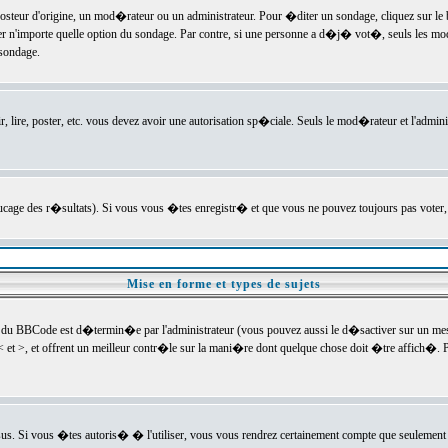
ur d'origine, un mod�rateur ou un administrateur. Pour �diter un sondage, cliquez sur le bou
r n'importe quelle option du sondage. Par contre, si une personne a d�j� vot�, seuls les mod
 sondage.
r, lire, poster, etc. vous devez avoir une autorisation sp�ciale. Seuls le mod�rateur et l'admin
trucage des r�sultats). Si vous vous �tes enregistr� et que vous ne pouvez toujours pas voter
Mise en forme et types de sujets
 du BBCode est d�termin�e par l'administrateur (vous pouvez aussi le d�sactiver sur un mess
< et >, et offrent un meilleur contr�le sur la mani�re dont quelque chose doit �tre affich�. Po
sus. Si vous �tes autoris� � l'utiliser, vous vous rendrez certainement compte que seulement 