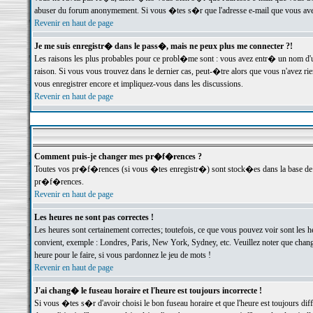
abuser du forum anonymement. Si vous �tes s�r que l'adresse e-mail que vous avez f
Revenir en haut de page
Je me suis enregistr� dans le pass�, mais ne peux plus me connecter ?!
Les raisons les plus probables pour ce probl�me sont : vous avez entr� un nom d'
raison. Si vous vous trouvez dans le dernier cas, peut-�tre alors que vous n'avez ri
vous enregistrer encore et impliquez-vous dans les discussions.
Revenir en haut de page
Comment puis-je changer mes pr�f�rences ?
Toutes vos pr�f�rences (si vous �tes enregistr�) sont stock�es dans la base de d
pr�f�rences.
Revenir en haut de page
Les heures ne sont pas correctes !
Les heures sont certainement correctes; toutefois, ce que vous pouvez voir sont les 
convient, exemple : Londres, Paris, New York, Sydney, etc. Veuillez noter que chang
heure pour le faire, si vous pardonnez le jeu de mots !
Revenir en haut de page
J'ai chang� le fuseau horaire et l'heure est toujours incorrecte !
Si vous �tes s�r d'avoir choisi le bon fuseau horaire et que l'heure est toujours 