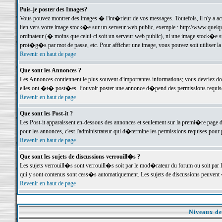
Puis-je poster des Images?
Vous pouvez montrer des images � l'int�rieur de vos messages. Toutefois, il n'y a 
lien vers votre image stock�e sur un serveur web public, exemple : http://www.quelq
ordinateur (� moins que celui-ci soit un serveur web public), ni une image stock�e su
prot�g�s par mot de passe, etc. Pour afficher une image, vous pouvez soit utiliser 
Revenir en haut de page
Que sont les Annonces ?
Les Annonces contiennent le plus souvent d'importantes informations; vous devriez d
elles ont �t� post�es. Pouvoir poster une annonce d�pend des permissions requises;
Revenir en haut de page
Que sont les Post-it ?
Les Post-it apparaissent en-dessous des annonces et seulement sur la premi�re page 
pour les annonces, c'est l'administrateur qui d�termine les permissions requises pour 
Revenir en haut de page
Que sont les sujets de discussions verrouill�s ?
Les sujets verrouill�s sont verrouill�s soit par le mod�rateur du forum ou soit par 
qui y sont contenus sont cess�s automatiquement. Les sujets de discussions peuvent 
Revenir en haut de page
Niveaux de