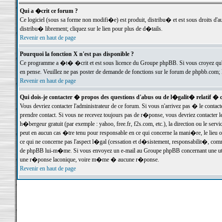
Qui a �crit ce forum ?
Ce logiciel (sous sa forme non modifi�e) est produit, distribu� et est sous droits d'a
distribu� librement; cliquez sur le lien pour plus de d�tails.
Revenir en haut de page
Pourquoi la fonction X n'est pas disponible ?
Ce programme a �t� �crit et est sous licence du Groupe phpBB. Si vous croyez qu'un
en pense. Veuillez ne pas poster de demande de fonctions sur le forum de phpbb.com; 
Revenir en haut de page
Qui dois-je contacter � propos des questions d'abus ou de l�galit� relatif � 
Vous devriez contacter l'administrateur de ce forum. Si vous n'arrivez pas � le conta
prendre contact. Si vous ne recevez toujours pas de r�ponse, vous devriez contacter 
h�bergeur gratuit (par exemple : yahoo, free.fr, f2s.com, etc.), la direction ou le se
peut en aucun cas �tre tenu pour responsable en ce qui concerne la mani�re, le lieu ou 
ce qui ne concerne pas l'aspect l�gal (cessation et d�sistement, responsabilit�, comm
de phpBB lui-m�me. Si vous envoyez un e-mail au Groupe phpBB concernant une utili
une r�ponse laconique, voire m�me � aucune r�ponse.
Revenir en haut de page