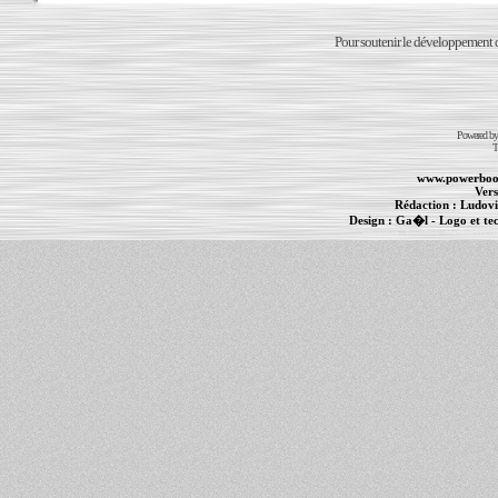
Pour soutenir le développement du
Powered b
T
www.powerboo
Vers
Rédaction :
Ludovi
Design :
Ga�l
- Logo et te
Informations :
PowerBook
-
MacBook Pro
-
i