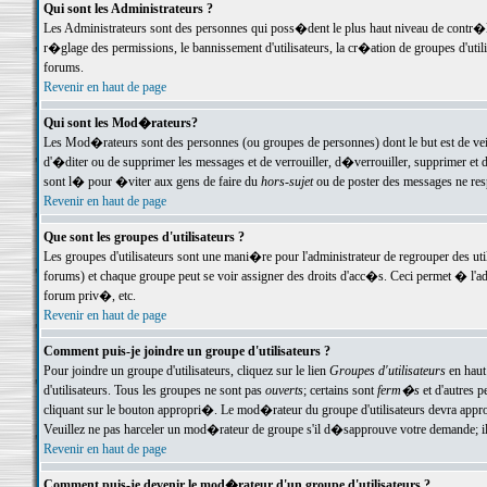
Qui sont les Administrateurs ?
Les Administrateurs sont des personnes qui poss�dent le plus haut niveau de contr�le 
r�glage des permissions, le bannissement d'utilisateurs, la cr�ation de groupes d'uti
forums.
Revenir en haut de page
Qui sont les Mod�rateurs?
Les Mod�rateurs sont des personnes (ou groupes de personnes) dont le but est de veil
d'�diter ou de supprimer les messages et de verrouiller, d�verrouiller, supprimer 
sont l� pour �viter aux gens de faire du
hors-sujet
ou de poster des messages ne res
Revenir en haut de page
Que sont les groupes d'utilisateurs ?
Les groupes d'utilisateurs sont une mani�re pour l'administrateur de regrouper des util
forums) et chaque groupe peut se voir assigner des droits d'acc�s. Ceci permet � 
forum priv�, etc.
Revenir en haut de page
Comment puis-je joindre un groupe d'utilisateurs ?
Pour joindre un groupe d'utilisateurs, cliquez sur le lien
Groupes d'utilisateurs
en haut
d'utilisateurs. Tous les groupes ne sont pas
ouverts
; certains sont
ferm�s
et d'autres p
cliquant sur le bouton appropri�. Le mod�rateur du groupe d'utilisateurs devra appro
Veuillez ne pas harceler un mod�rateur de groupe s'il d�sapprouve votre demande; il 
Revenir en haut de page
Comment puis-je devenir le mod�rateur d'un groupe d'utilisateurs ?