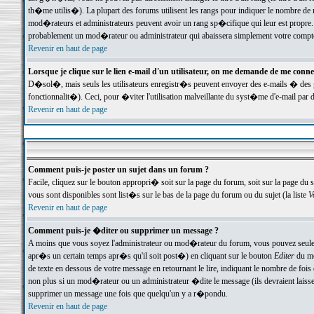
th�me utilis�). La plupart des forums utilisent les rangs pour indiquer le nombre de m
mod�rateurs et administrateurs peuvent avoir un rang sp�cifique qui leur est propre. 
probablement un mod�rateur ou administrateur qui abaissera simplement votre compte
Revenir en haut de page
Lorsque je clique sur le lien e-mail d'un utilisateur, on me demande de me conne
D�sol�, mais seuls les utilisateurs enregistr�s peuvent envoyer des e-mails � des ge
fonctionnalit�). Ceci, pour �viter l'utilisation malveillante du syst�me d'e-mail par 
Revenir en haut de page
Comment puis-je poster un sujet dans un forum ?
Facile, cliquez sur le bouton appropri� soit sur la page du forum, soit sur la page du 
vous sont disponibles sont list�s sur le bas de la page du forum ou du sujet (la liste
V
Revenir en haut de page
Comment puis-je �diter ou supprimer un message ?
A moins que vous soyez l'administrateur ou mod�rateur du forum, vous pouvez seul
apr�s un certain temps apr�s qu'il soit post�) en cliquant sur le bouton
Editer
du me
de texte en dessous de votre message en retournant le lire, indiquant le nombre de fo
non plus si un mod�rateur ou un administrateur �dite le message (ils devraient laisser
supprimer un message une fois que quelqu'un y a r�pondu.
Revenir en haut de page