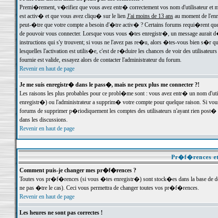
Premi�rement, v�rifiez que vous avez entr� correctement vos nom d'utilisateur et mo
est activ� et que vous avez cliqu� sur le lien
J'ai moins de 13 ans
au moment de l'enre
peut-�tre que votre compte a besoin d'�tre activ� ? Certains forums requi�rent que 
de pouvoir vous connecter. Lorsque vous vous �tes enregistr�, un message aurait d� v
instructions qui s'y trouvent; si vous ne l'avez pas re�u, alors �tes-vous bien s�r que
lesquelles l'activation est utilis�e, c'est de r�duire les chances de voir des utilis
fournie est valide, essayez alors de contacter l'administrateur du forum.
Revenir en haut de page
Je me suis enregistr� dans le pass�, mais ne peux plus me connecter ?!
Les raisons les plus probables pour ce probl�me sont : vous avez entr� un nom d'ut
enregistr�) ou l'administrateur a supprim� votre compte pour quelque raison. Si vous 
forums de supprimer p�riodiquement les comptes des utilisateurs n'ayant rien post� a
dans les discussions.
Revenir en haut de page
Pr�f�rences et
Comment puis-je changer mes pr�f�rences ?
Toutes vos pr�f�rences (si vous �tes enregistr�) sont stock�es dans la base de don
ne pas �tre le cas). Ceci vous permettra de changer toutes vos pr�f�rences.
Revenir en haut de page
Les heures ne sont pas correctes !