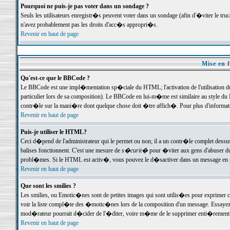
Pourquoi ne puis-je pas voter dans un sondage ?
Seuls les utilisateurs enregistr�s peuvent voter dans un sondage (afin d'�viter le tr
n'avez probablement pas les droits d'acc�s appropri�s.
Revenir en haut de page
Mise en f
Qu'est-ce que le BBCode ?
Le BBCode est une impl�mentation sp�ciale du HTML; l'activation de l'utilisation 
particulier lors de sa composition). Le BBCode en lui-m�me est similaire au style du H
contr�le sur la mani�re dont quelque chose doit �tre affich�. Pour plus d'information
Revenir en haut de page
Puis-je utiliser le HTML?
Ceci d�pend de l'administrateur qui le permet ou non; il a un contr�le complet dessu
balises fonctionnent. C'est une mesure de
s�curit�
pour �viter aux gens d'abuser du 
probl�mes. Si le HTML est activ�, vous pouvez le d�sactiver dans un message en par
Revenir en haut de page
Que sont les smilies ?
Les smilies, ou Emotic�nes sont de petites images qui sont utilis�es pour exprimer certa
voir la liste compl�te des �motic�nes lors de la composition d'un message. Essayez de 
mod�rateur pourrait d�cider de l'�diter, voire m�me de le supprimer enti�rement
Revenir en haut de page