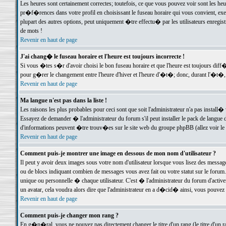
Les heures sont certainement correctes; toutefois, ce que vous pouvez voir sont les he
pr�f�rences dans votre profil en choisissant le fuseau horaire qui vous convient, exe
plupart des autres options, peut uniquement �tre effectu� par les utilisateurs enregis
de mots !
Revenir en haut de page
J'ai chang� le fuseau horaire et l'heure est toujours incorrecte !
Si vous �tes s�r d'avoir choisi le bon fuseau horaire et que l'heure est toujours d
pour g�rer le changement entre l'heure d'hiver et l'heure d'�t�; donc, durant l'�t�,
Revenir en haut de page
Ma langue n'est pas dans la liste !
Les raisons les plus probables pour ceci sont que soit l'administrateur n'a pas install�
Essayez de demander � l'administrateur du forum s'il peut installer le pack de langue d
d'informations peuvent �tre trouv�es sur le site web du groupe phpBB (allez voir le l
Revenir en haut de page
Comment puis-je montrer une image en dessous de mon nom d'utilisateur ?
Il peut y avoir deux images sous votre nom d'utilisateur lorsque vous lisez des mess
ou de blocs indiquant combien de messages vous avez fait ou votre statut sur le for
unique ou personnelle � chaque utilisateur. C'est � l'administrateur du forum d'activer
un avatar, cela voudra alors dire que l'administrateur en a d�cid� ainsi, vous pouvez
Revenir en haut de page
Comment puis-je changer mon rang ?
En g�n�ral, vous ne pouvez pas directement changer le titre d'un rang (le titre d'un ra