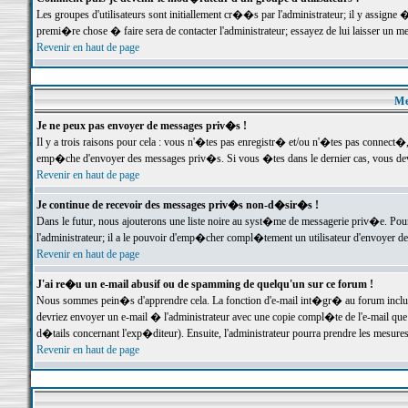
Les groupes d'utilisateurs sont initiallement cr��s par l'administrateur; il y assign
premi�re chose � faire sera de contacter l'administrateur; essayez de lui laisser un 
Revenir en haut de page
Me
Je ne peux pas envoyer de messages priv�s !
Il y a trois raisons pour cela : vous n'�tes pas enregistr� et/ou n'�tes pas connect�
emp�che d'envoyer des messages priv�s. Si vous �tes dans le dernier cas, vous devr
Revenir en haut de page
Je continue de recevoir des messages priv�s non-d�sir�s !
Dans le futur, nous ajouterons une liste noire au syst�me de messagerie priv�e. P
l'administrateur; il a le pouvoir d'emp�cher compl�tement un utilisateur d'envoyer 
Revenir en haut de page
J'ai re�u un e-mail abusif ou de spamming de quelqu'un sur ce forum !
Nous sommes pein�s d'apprendre cela. La fonction d'e-mail int�gr� au forum inclut d
devriez envoyer un e-mail � l'administrateur avec une copie compl�te de l'e-mail que v
d�tails concernant l'exp�diteur). Ensuite, l'administrateur pourra prendre les mesure
Revenir en haut de page