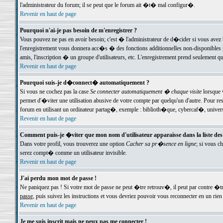
l'administrateur du forum; il se peut que le forum ait �t� mal configur�.
Revenir en haut de page
Pourquoi n'ai-je pas besoin de m'enregistrer ?
Vous pouvez ne pas en avoir besoin; c'est � l'administrateur de d�cider si vous avez 
l'enregistrement vous donnera acc�s � des fonctions additionnelles non-disponibles p
amis, l'inscription � un groupe d'utilisateurs, etc. L'enregistrement prend seulement q
Revenir en haut de page
Pourquoi suis-je d�connect� automatiquement ?
Si vous ne cochez pas la case
Se connecter automatiquement � chaque visite
lorsque 
permet d'�viter une utilisation abusive de votre compte par quelqu'un d'autre. Pour 
forum en utilisant un ordinateur partag�, exemple : biblioth�que, cybercaf�, univers
Revenir en haut de page
Comment puis-je �viter que mon nom d'utilisateur apparaisse dans la liste des u
Dans votre profil, vous trouverez une option
Cacher sa pr�sence en ligne
; si vous c
serez compt� comme un utilisateur invisible.
Revenir en haut de page
J'ai perdu mon mot de passe !
Ne paniquez pas ! Si votre mot de passe ne peut �tre retrouv�, il peut par contre �tre
passe
, puis suivez les instructions et vous devriez pouvoir vous reconnecter en un rien
Revenir en haut de page
Je me suis inscrit mais ne peux pas me connecter !