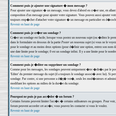
Comment puis-je ajouter une signature � mon message ?
Pour ajouter une signature � un message, vous devez d'abord en cr�er une, en allant
composition d'un message pour ajouter votre signature. Vous pouvez aussi ajouter vot
toujours emp�cher d'attacher votre signature � un message en particulier en d�cochan
Revenir en haut de page
Comment puis-je cr�er un sondage ?
Cr�er un sondage est facile; lorsque vous postez un nouveau sujet (ou �ditez le premie
dans le formulaire en dessous de la partie
Poster un nouveau sujet
(si vous ne le voyez
pour le sondage et au moins deux options (pour d�finir une option, entrez son nom d
une date limite pour le sondage; 0 est un sondage infini. Il y a une limite pour le nomb
Revenir en haut de page
Comment puis-je �diter ou supprimer un sondage ?
Comme pour les messages, les sondages peuvent uniquement �tre �dit�s par le poste
'Editer' du premier message du sujet (il a toujours le sondage associ� avec lui). Si 
sondage. Par contre, si une personne a d�j� vot�, seuls les mod�rateurs et administ
modifiant les options au milieu de la dur�e du sondage.
Revenir en haut de page
Pourquoi ne puis-je pas acc�der � un forum ?
Certains forums peuvent limiter l'acc�s � certains utilisateurs ou groupes. Pour voir, 
forum peuvent accorder cet acc�s; vous pouvez les contacter si vous le voulez.
Revenir en haut de page