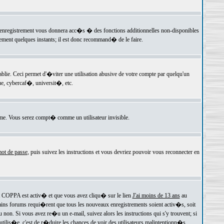
 l'enregistrement vous donnera acc�s � des fonctions additionnelles non-disponibles
lement quelques instants; il est donc recommand� de le faire.
e. Ceci permet d'�viter une utilisation abusive de votre compte par quelqu'un
e, cybercaf�, universit�, etc.
e. Vous serez compt� comme un utilisateur invisible.
ot de passe
, puis suivez les instructions et vous devriez pouvoir vous reconnecter en
rt COPPA est activ� et que vous avez cliqu� sur le lien
J'ai moins de 13 ans
au
tains forums requi�rent que tous les nouveaux enregistrements soient activ�s, soit
on. Si vous avez re�u un e-mail, suivez alors les instructions qui s'y trouvent; si
 utilis�e, c'est de r�duire les chances de voir des utilisateurs malintentionn�s