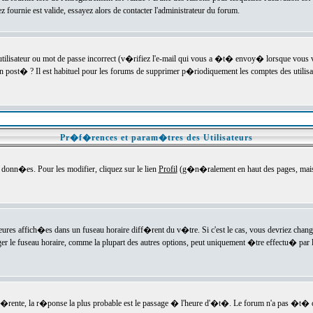
ournie est valide, essayez alors de contacter l'administrateur du forum.
utilisateur ou mot de passe incorrect (v�rifiez l'e-mail qui vous a �t� envoy� lorsque vous
en post� ? Il est habituel pour les forums de supprimer p�riodiquement les comptes des utilisa
Pr�f�rences et param�tres des Utilisateurs
onn�es. Pour les modifier, cliquez sur le lien
Profil
(g�n�ralement en haut des pages, mais c
heures affich�es dans un fuseau horaire diff�rent du v�tre. Si c'est le cas, vous devriez chan
er le fuseau horaire, comme la plupart des autres options, peut uniquement �tre effectu� par l
diff�rente, la r�ponse la plus probable est le passage � l'heure d'�t�. Le forum n'a pas �t�