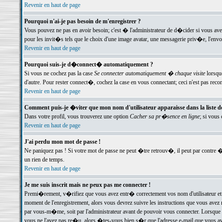
Revenir en haut de page
Pourquoi n'ai-je pas besoin de m'enregistrer ?
Vous pouvez ne pas en avoir besoin; c'est � l'administrateur de d�cider si vous av
pour les invit�s tels que le choix d'une image avatar, une messagerie priv�e, l'envo
Revenir en haut de page
Pourquoi suis-je d�connect� automatiquement ?
Si vous ne cochez pas la case
Se connecter automatiquement � chaque visite
lorsqu
d'autre. Pour rester connect�, cochez la case en vous connectant; ceci n'est pas r
Revenir en haut de page
Comment puis-je �viter que mon nom d'utilisateur apparaisse dans la liste des
Dans votre profil, vous trouverez une option
Cacher sa pr�sence en ligne
; si vous
Revenir en haut de page
J'ai perdu mon mot de passe !
Ne paniquez pas ! Si votre mot de passe ne peut �tre retrouv�, il peut par contre �t
un rien de temps.
Revenir en haut de page
Je me suis inscrit mais ne peux pas me connecter !
Premi�rement, v�rifiez que vous avez entr� correctement vos nom d'utilisateur et 
moment de l'enregistrement, alors vous devrez suivre les instructions que vous avez
par vous-m�me, soit par l'administrateur avant de pouvoir vous connecter. Lorsque v
vous ne l'avez pas re�u, alors �tes-vous bien s�r que l'adresse e-mail que vous avez 