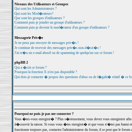
Niveaux des Utilisateurs et Groupes
Qui sont les Administrateurs ?
Qui sont les Mod�rateurs?
Que sont les groupes d'utilisateurs ?
Comment puis-je joindre un groupe d'utilisateurs ?
Comment puis-je devenir le mod�rateur d'un groupe d'utilisateurs ?
Messagerie Priv�e
Je ne peux pas envoyer de messages priv�s !
Je continue de recevoir des messages priv�s non-d�sir�s !
J'ai re�u un e-mail abusif ou de spamming de quelqu'un sur ce forum !
phpBB 2
Qui a �crit ce forum ?
Pourquoi la fonction X n'est pas disponible ?
Qui dois-je contacter � propos des questions d'abus ou de l�galit� relatif � ce f
Pourquoi ne puis-je pas me connecter ?
Vous �tes-vous enregistr� ? Plus s�rieusement, vous devez vous enregistrer afin d
d�couvrir la raison. Si vous vous �tes enregistr� et que vous n'�tes pas banni et
fonctionne toujours pas, contactez l'administrateur du forum; il se peut que le for