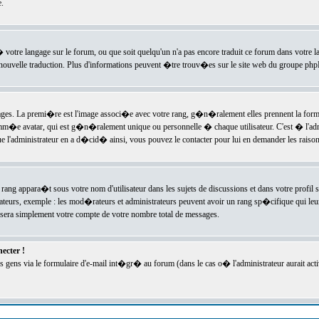
.
l� votre langage sur le forum, ou que soit quelqu'un n'a pas encore traduit ce forum dans votre 
e nouvelle traduction. Plus d'informations peuvent �tre trouv�es sur le site web du groupe phpBB
ssages. La premi�re est l'image associ�e avec votre rang, g�n�ralement elles prennent la form
omm�e avatar, qui est g�n�ralement unique ou personnelle � chaque utilisateur. C'est � l'admin
 que l'administrateur en a d�cid� ainsi, vous pouvez le contacter pour lui en demander les rais
rang appara�t sous votre nom d'utilisateur dans les sujets de discussions et dans votre profil s
teurs, exemple : les mod�rateurs et administrateurs peuvent avoir un rang sp�cifique qui leur 
sera simplement votre compte de votre nombre total de messages.
ecter !
gens via le formulaire d'e-mail int�gr� au forum (dans le cas o� l'administrateur aurait acti