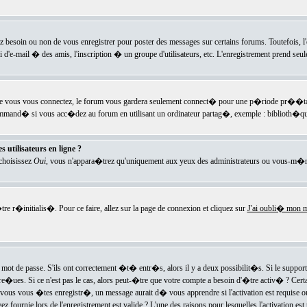
ez besoin ou non de vous enregistrer pour poster des messages sur certains forums. Toutefois,
i d'e-mail � des amis, l'inscription � un groupe d'utilisateurs, etc. L'enregistrement prend seu
e vous vous connectez, le forum vous gardera seulement connect� pour une p�riode pr��tabli
ecommand� si vous acc�dez au forum en utilisant un ordinateur partag�, exemple : biblioth�qu
 utilisateurs en ligne ?
 choisissez
Oui
, vous n'appara�trez qu'uniquement aux yeux des administrateurs ou vous-m�m
re r�initialis�. Pour ce faire, allez sur la page de connexion et cliquez sur
J'ai oubli� mon m
mot de passe. S'ils ont correctement �t� entr�s, alors il y a deux possibilit�s. Si le suppo
 re�ues. Si ce n'est pas le cas, alors peut-�tre que votre compte a besoin d'�tre activ� ? Cer
ous vous �tes enregistr�, un message aurait d� vous apprendre si l'activation est requise ou n
fournie lors de l'enregistrement est valide ? L'une des raisons pour lesquelles l'activation est