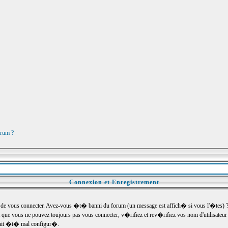
orum ?
Connexion et Enregistrement
e vous connecter. Avez-vous �t� banni du forum (un message est affich� si vous l'�tes) ? Si
 que vous ne pouvez toujours pas vous connecter, v�rifiez et rev�rifiez vos nom d'utilisateu
um ait �t� mal configur�.