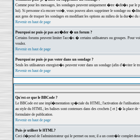
Comme pour les messages, les sondages peuvent uniquement �tre �dit�s par le poste
lui). Si personne n'a encore vot�, vous pouvez alors supprimer le sondage ou �dite
aux gens de truquer les sondages en modifiant les options au milieu de la dur�e du
Revenir en haut de page
Pourquoi ne puis-je pas acc�der � un forum ?
Certains forums peuvent limiter l'acc�s � certains utilisateurs ou groupes. Pour voi
voulez.
Revenir en haut de page
Pourquoi ne puis-je pas voter dans un sondage ?
Seuls les utilisateurs enregistr�s peuvent voter dans un sondage (afin d'�viter le 
Revenir en haut de page
Qu'est-ce que le BBCode ?
Le BBCode est une impl�mentation sp�ciale du HTML; l'activation de l'utilisation
au style du HTML; les balises sont contenues dans des crochets [ et ] � la place de 
formulaire de publication.
Revenir en haut de page
Puis-je utiliser le HTML?
Ceci d�pend de l'administrateur qui le permet ou non; il a un contr�le complet des