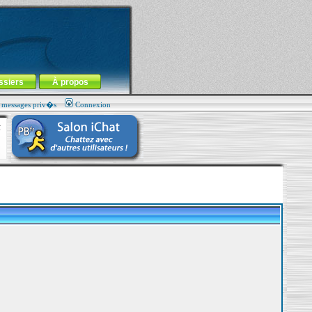
ssiers
À propos
s messages priv�s
Connexion