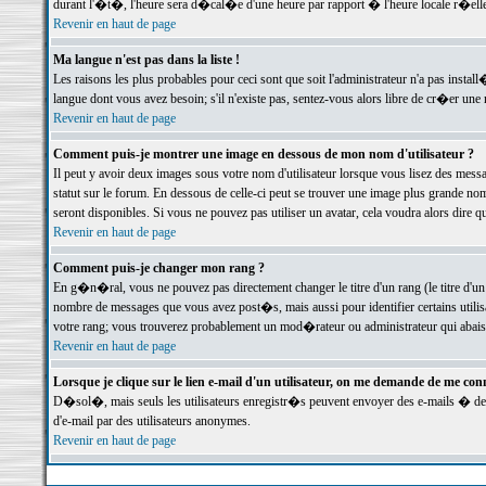
durant l'�t�, l'heure sera d�cal�e d'une heure par rapport � l'heure locale r�elle
Revenir en haut de page
Ma langue n'est pas dans la liste !
Les raisons les plus probables pour ceci sont que soit l'administrateur n'a pas instal
langue dont vous avez besoin; s'il n'existe pas, sentez-vous alors libre de cr�er un
Revenir en haut de page
Comment puis-je montrer une image en dessous de mon nom d'utilisateur ?
Il peut y avoir deux images sous votre nom d'utilisateur lorsque vous lisez des me
statut sur le forum. En dessous de celle-ci peut se trouver une image plus grande n
seront disponibles. Si vous ne pouvez pas utiliser un avatar, cela voudra alors dire
Revenir en haut de page
Comment puis-je changer mon rang ?
En g�n�ral, vous ne pouvez pas directement changer le titre d'un rang (le titre d'un 
nombre de messages que vous avez post�s, mais aussi pour identifier certains utilisa
votre rang; vous trouverez probablement un mod�rateur ou administrateur qui abais
Revenir en haut de page
Lorsque je clique sur le lien e-mail d'un utilisateur, on me demande de me conn
D�sol�, mais seuls les utilisateurs enregistr�s peuvent envoyer des e-mails � des 
d'e-mail par des utilisateurs anonymes.
Revenir en haut de page