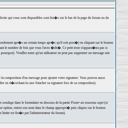
 droits qui vous sont disponibles sont list�s sur le bas de la page du forum ou du
ulement apr�s un certain temps apr�s qu'il soit post�) en cliquant sur le bouton
t le nombre de fois que vous l'avez �dit�. Ce petit texte n'appara�tra pas si
pourquoi). Veuillez noter qu'un utilisateur ne peut pas supprimer un message une
e la composition d'un message pour ajouter votre signature. Vous pouvez aussi
er en d�cochant la case Attacher sa signature lors de sa composition).
un sondage
dans le formulaire en dessous de la partie
Poster un nouveau sujet
(si
une option, entrez son nom dans le champ appropri� puis cliquez sur le bouton
 limite est fix�e par l'administrateur du forum).