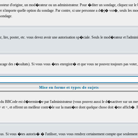
ur d'origine, un mod�rateur ou un administrateur. Pour �diter un sondage, cliquez sur le bou
r n'importe quelle option du sondage. Par contre, si une personne a d�j� vot�, seuls les mod
 sondage.
r, lire, poster, etc. vous devez avoir une autorisation sp�ciale. Seuls le mod�rateur et l'admin
trucage des r�sultats). Si vous vous �tes enregistr� et que vous ne pouvez toujours pas voter
Mise en forme et types de sujets
 du BBCode est d�termin�e par l'administrateur (vous pouvez aussi le d�sactiver sur un mess
< et >, et offrent un meilleur contr�le sur la mani�re dont quelque chose doit �tre affich�. Po
sus. Si vous �tes autoris� � l'utiliser, vous vous rendrez certainement compte que seulement 