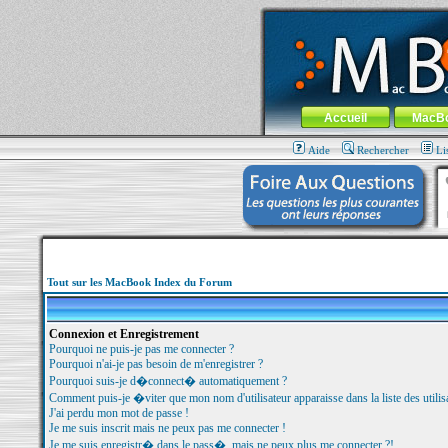
MacBook-fr.com : 100% Apple... 100% nom
Aller au contenu
-
Aller au menu 
Menu général
Accueil
MacB
Aide
Rechercher
Li
Tout sur les MacBook Index du Forum
Connexion et Enregistrement
Pourquoi ne puis-je pas me connecter ?
Pourquoi n'ai-je pas besoin de m'enregistrer ?
Pourquoi suis-je d�connect� automatiquement ?
Comment puis-je �viter que mon nom d'utilisateur apparaisse dans la liste des utilisa
J'ai perdu mon mot de passe !
Je me suis inscrit mais ne peux pas me connecter !
Je me suis enregistr� dans le pass�, mais ne peux plus me connecter ?!