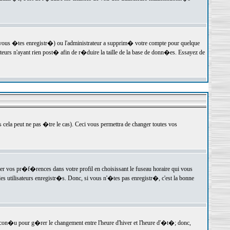
 vous �tes enregistr�) ou l'administrateur a supprim� votre compte pour quelque
teurs n'ayant rien post� afin de r�duire la taille de la base de donn�es. Essayez de
ela peut ne pas �tre le cas). Ceci vous permettra de changer toutes vos
ger vos pr�f�rences dans votre profil en choisissant le fuseau horaire qui vous
es utilisateurs enregistr�s. Donc, si vous n'�tes pas enregistr�, c'est la bonne
 con�u pour g�rer le changement entre l'heure d'hiver et l'heure d'�t�; donc,