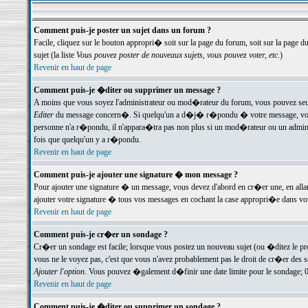
Comment puis-je poster un sujet dans un forum ?
Facile, cliquez sur le bouton appropri� soit sur la page du forum, soit sur la page d
sujet (la liste
Vous pouvez poster de nouveaux sujets, vous pouvez voter, etc.
)
Revenir en haut de page
Comment puis-je �diter ou supprimer un message ?
A moins que vous soyez l'administrateur ou mod�rateur du forum, vous pouvez seul
Editer
du message concern�. Si quelqu'un a d�j� r�pondu � votre message, vous trou
personne n'a r�pondu, il n'appara�tra pas non plus si un mod�rateur ou un administr
fois que quelqu'un y a r�pondu.
Revenir en haut de page
Comment puis-je ajouter une signature � mon message ?
Pour ajouter une signature � un message, vous devez d'abord en cr�er une, en alla
ajouter votre signature � tous vos messages en cochant la case appropri�e dans votr
Revenir en haut de page
Comment puis-je cr�er un sondage ?
Cr�er un sondage est facile; lorsque vous postez un nouveau sujet (ou �ditez le prem
vous ne le voyez pas, c'est que vous n'avez probablement pas le droit de cr�er des 
Ajouter l'option
. Vous pouvez �galement d�finir une date limite pour le sondage; 0 es
Revenir en haut de page
Comment puis-je �diter ou supprimer un sondage ?