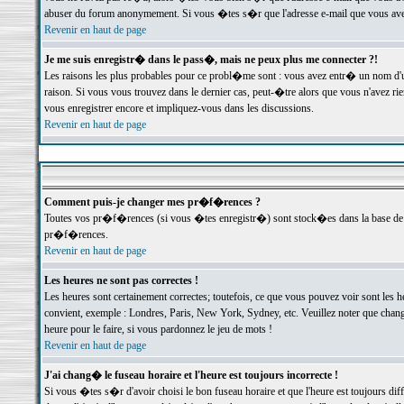
abuser du forum anonymement. Si vous �tes s�r que l'adresse e-mail que vous avez f
Revenir en haut de page
Je me suis enregistr� dans le pass�, mais ne peux plus me connecter ?!
Les raisons les plus probables pour ce probl�me sont : vous avez entr� un nom d'
raison. Si vous vous trouvez dans le dernier cas, peut-�tre alors que vous n'avez ri
vous enregistrer encore et impliquez-vous dans les discussions.
Revenir en haut de page
Comment puis-je changer mes pr�f�rences ?
Toutes vos pr�f�rences (si vous �tes enregistr�) sont stock�es dans la base de d
pr�f�rences.
Revenir en haut de page
Les heures ne sont pas correctes !
Les heures sont certainement correctes; toutefois, ce que vous pouvez voir sont les 
convient, exemple : Londres, Paris, New York, Sydney, etc. Veuillez noter que chang
heure pour le faire, si vous pardonnez le jeu de mots !
Revenir en haut de page
J'ai chang� le fuseau horaire et l'heure est toujours incorrecte !
Si vous �tes s�r d'avoir choisi le bon fuseau horaire et que l'heure est toujours 