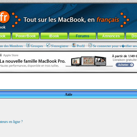
ade !
général
-
Aller au menu de la rubrique
ook
PowerBook
iBook
Forums
Annonces
Do
ste des Membres
Groupes
S'enregistrer
Profil
Se connecter pour v�rifier se
Aide
teurs en ligne ?