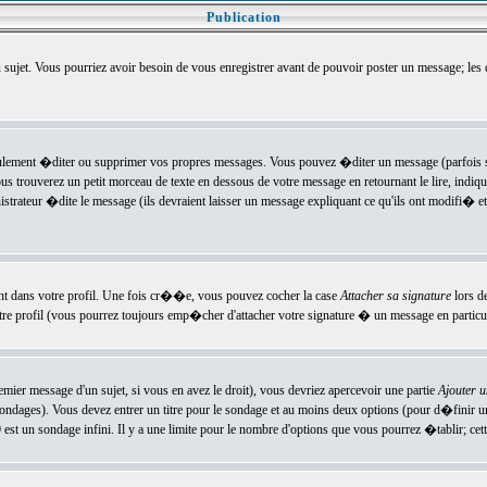
Publication
u sujet. Vous pourriez avoir besoin de vous enregistrer avant de pouvoir poster un message; les
ement �diter ou supprimer vos propres messages. Vous pouvez �diter un message (parfois se
verez un petit morceau de texte en dessous de votre message en retournant le lire, indiquan
ateur �dite le message (ils devraient laisser un message expliquant ce qu'ils ont modifi� et 
nt dans votre profil. Une fois cr��e, vous pouvez cocher la case
Attacher sa signature
lors d
e profil (vous pourrez toujours emp�cher d'attacher votre signature � un message en particuli
ier message d'un sujet, si vous en avez le droit), vous devriez apercevoir une partie
Ajouter 
sondages). Vous devez entrer un titre pour le sondage et au moins deux options (pour d�finir 
t un sondage infini. Il y a une limite pour le nombre d'options que vous pourrez �tablir; cette