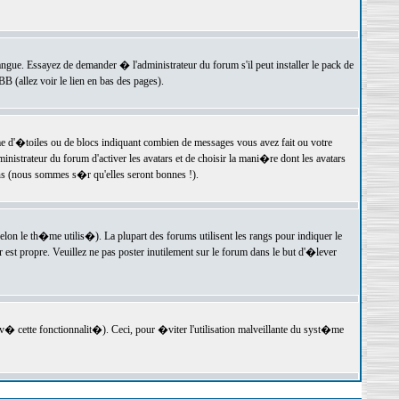
langue. Essayez de demander � l'administrateur du forum s'il peut installer le pack de
 (allez voir le lien en bas des pages).
e d'�toiles ou de blocs indiquant combien de messages vous avez fait ou votre
istrateur du forum d'activer les avatars et de choisir la mani�re dont les avatars
ons (nous sommes s�r qu'elles seront bonnes !).
elon le th�me utilis�). La plupart des forums utilisent les rangs pour indiquer le
est propre. Veuillez ne pas poster inutilement sur le forum dans le but d'�lever
v� cette fonctionnalit�). Ceci, pour �viter l'utilisation malveillante du syst�me