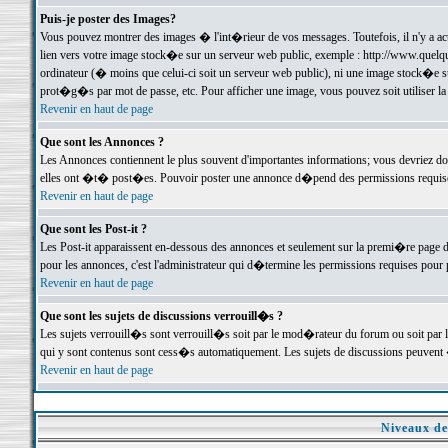
Puis-je poster des Images?
Vous pouvez montrer des images � l'int�rieur de vos messages. Toutefois, il n'y a 
lien vers votre image stock�e sur un serveur web public, exemple : http://www.quelq
ordinateur (� moins que celui-ci soit un serveur web public), ni une image stock�e su
prot�g�s par mot de passe, etc. Pour afficher une image, vous pouvez soit utiliser 
Revenir en haut de page
Que sont les Annonces ?
Les Annonces contiennent le plus souvent d'importantes informations; vous devriez d
elles ont �t� post�es. Pouvoir poster une annonce d�pend des permissions requises;
Revenir en haut de page
Que sont les Post-it ?
Les Post-it apparaissent en-dessous des annonces et seulement sur la premi�re page 
pour les annonces, c'est l'administrateur qui d�termine les permissions requises pour 
Revenir en haut de page
Que sont les sujets de discussions verrouill�s ?
Les sujets verrouill�s sont verrouill�s soit par le mod�rateur du forum ou soit par 
qui y sont contenus sont cess�s automatiquement. Les sujets de discussions peuvent 
Revenir en haut de page
Niveaux de