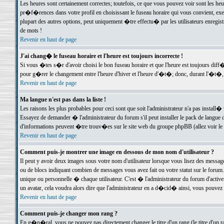
Les heures sont certainement correctes; toutefois, ce que vous pouvez voir sont les he
pr�f�rences dans votre profil en choisissant le fuseau horaire qui vous convient, exe
plupart des autres options, peut uniquement �tre effectu� par les utilisateurs enregis
de mots !
Revenir en haut de page
J'ai chang� le fuseau horaire et l'heure est toujours incorrecte !
Si vous �tes s�r d'avoir choisi le bon fuseau horaire et que l'heure est toujours d
pour g�rer le changement entre l'heure d'hiver et l'heure d'�t�; donc, durant l'�t�,
Revenir en haut de page
Ma langue n'est pas dans la liste !
Les raisons les plus probables pour ceci sont que soit l'administrateur n'a pas install�
Essayez de demander � l'administrateur du forum s'il peut installer le pack de langue d
d'informations peuvent �tre trouv�es sur le site web du groupe phpBB (allez voir le l
Revenir en haut de page
Comment puis-je montrer une image en dessous de mon nom d'utilisateur ?
Il peut y avoir deux images sous votre nom d'utilisateur lorsque vous lisez des mess
ou de blocs indiquant combien de messages vous avez fait ou votre statut sur le for
unique ou personnelle � chaque utilisateur. C'est � l'administrateur du forum d'activer
un avatar, cela voudra alors dire que l'administrateur en a d�cid� ainsi, vous pouvez
Revenir en haut de page
Comment puis-je changer mon rang ?
En g�n�ral, vous ne pouvez pas directement changer le titre d'un rang (le titre d'un ra