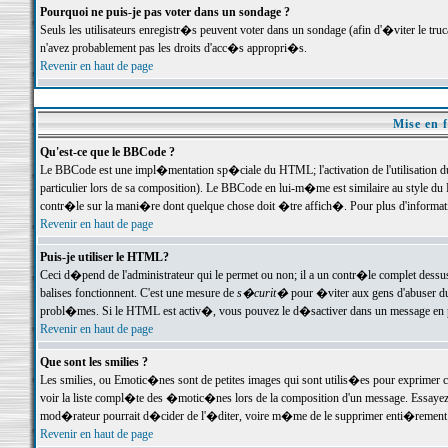
Pourquoi ne puis-je pas voter dans un sondage ?
Seuls les utilisateurs enregistr�s peuvent voter dans un sondage (afin d'�viter le tr
n'avez probablement pas les droits d'acc�s appropri�s.
Revenir en haut de page
Mise en f
Qu'est-ce que le BBCode ?
Le BBCode est une impl�mentation sp�ciale du HTML; l'activation de l'utilisation 
particulier lors de sa composition). Le BBCode en lui-m�me est similaire au style du H
contr�le sur la mani�re dont quelque chose doit �tre affich�. Pour plus d'information
Revenir en haut de page
Puis-je utiliser le HTML?
Ceci d�pend de l'administrateur qui le permet ou non; il a un contr�le complet dessu
balises fonctionnent. C'est une mesure de
s�curit�
pour �viter aux gens d'abuser du 
probl�mes. Si le HTML est activ�, vous pouvez le d�sactiver dans un message en par
Revenir en haut de page
Que sont les smilies ?
Les smilies, ou Emotic�nes sont de petites images qui sont utilis�es pour exprimer certa
voir la liste compl�te des �motic�nes lors de la composition d'un message. Essayez de 
mod�rateur pourrait d�cider de l'�diter, voire m�me de le supprimer enti�rement
Revenir en haut de page