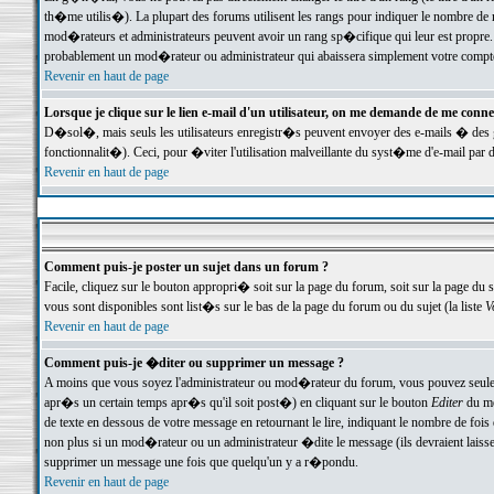
th�me utilis�). La plupart des forums utilisent les rangs pour indiquer le nombre de m
mod�rateurs et administrateurs peuvent avoir un rang sp�cifique qui leur est propre. 
probablement un mod�rateur ou administrateur qui abaissera simplement votre compte
Revenir en haut de page
Lorsque je clique sur le lien e-mail d'un utilisateur, on me demande de me conne
D�sol�, mais seuls les utilisateurs enregistr�s peuvent envoyer des e-mails � des ge
fonctionnalit�). Ceci, pour �viter l'utilisation malveillante du syst�me d'e-mail par 
Revenir en haut de page
Comment puis-je poster un sujet dans un forum ?
Facile, cliquez sur le bouton appropri� soit sur la page du forum, soit sur la page du 
vous sont disponibles sont list�s sur le bas de la page du forum ou du sujet (la liste
V
Revenir en haut de page
Comment puis-je �diter ou supprimer un message ?
A moins que vous soyez l'administrateur ou mod�rateur du forum, vous pouvez seul
apr�s un certain temps apr�s qu'il soit post�) en cliquant sur le bouton
Editer
du me
de texte en dessous de votre message en retournant le lire, indiquant le nombre de fo
non plus si un mod�rateur ou un administrateur �dite le message (ils devraient laisser
supprimer un message une fois que quelqu'un y a r�pondu.
Revenir en haut de page