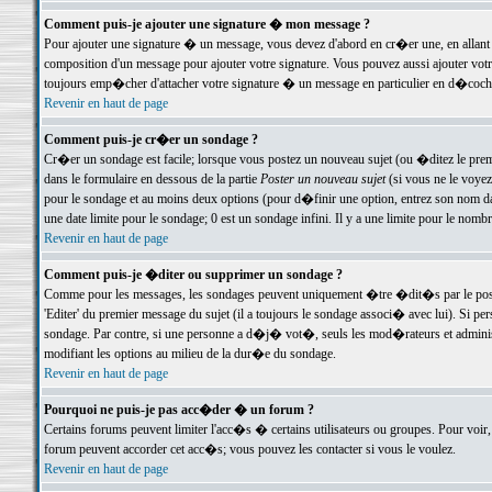
Comment puis-je ajouter une signature � mon message ?
Pour ajouter une signature � un message, vous devez d'abord en cr�er une, en allant
composition d'un message pour ajouter votre signature. Vous pouvez aussi ajouter vot
toujours emp�cher d'attacher votre signature � un message en particulier en d�cochan
Revenir en haut de page
Comment puis-je cr�er un sondage ?
Cr�er un sondage est facile; lorsque vous postez un nouveau sujet (ou �ditez le premie
dans le formulaire en dessous de la partie
Poster un nouveau sujet
(si vous ne le voyez
pour le sondage et au moins deux options (pour d�finir une option, entrez son nom d
une date limite pour le sondage; 0 est un sondage infini. Il y a une limite pour le nomb
Revenir en haut de page
Comment puis-je �diter ou supprimer un sondage ?
Comme pour les messages, les sondages peuvent uniquement �tre �dit�s par le poste
'Editer' du premier message du sujet (il a toujours le sondage associ� avec lui). Si 
sondage. Par contre, si une personne a d�j� vot�, seuls les mod�rateurs et administ
modifiant les options au milieu de la dur�e du sondage.
Revenir en haut de page
Pourquoi ne puis-je pas acc�der � un forum ?
Certains forums peuvent limiter l'acc�s � certains utilisateurs ou groupes. Pour voir, 
forum peuvent accorder cet acc�s; vous pouvez les contacter si vous le voulez.
Revenir en haut de page