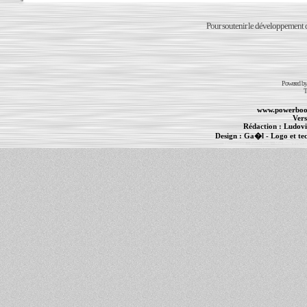
Pour soutenir le développement du
Powered b
T
www.powerboo
Vers
Rédaction :
Ludovi
Design :
Ga�l
- Logo et te
Informations :
PowerBook
-
MacBook Pro
-
i