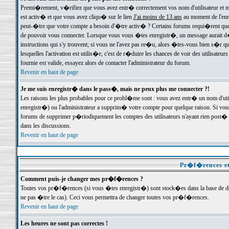
Premi�rement, v�rifiez que vous avez entr� correctement vos nom d'utilisateur et mo
est activ� et que vous avez cliqu� sur le lien
J'ai moins de 13 ans
au moment de l'enre
peut-�tre que votre compte a besoin d'�tre activ� ? Certains forums requi�rent que 
de pouvoir vous connecter. Lorsque vous vous �tes enregistr�, un message aurait d� v
instructions qui s'y trouvent; si vous ne l'avez pas re�u, alors �tes-vous bien s�r que
lesquelles l'activation est utilis�e, c'est de r�duire les chances de voir des utilis
fournie est valide, essayez alors de contacter l'administrateur du forum.
Revenir en haut de page
Je me suis enregistr� dans le pass�, mais ne peux plus me connecter ?!
Les raisons les plus probables pour ce probl�me sont : vous avez entr� un nom d'ut
enregistr�) ou l'administrateur a supprim� votre compte pour quelque raison. Si vous 
forums de supprimer p�riodiquement les comptes des utilisateurs n'ayant rien post� a
dans les discussions.
Revenir en haut de page
Pr�f�rences et
Comment puis-je changer mes pr�f�rences ?
Toutes vos pr�f�rences (si vous �tes enregistr�) sont stock�es dans la base de don
ne pas �tre le cas). Ceci vous permettra de changer toutes vos pr�f�rences.
Revenir en haut de page
Les heures ne sont pas correctes !