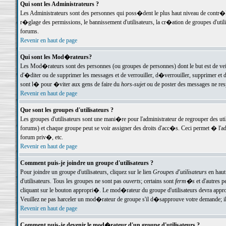
Qui sont les Administrateurs ?
Les Administrateurs sont des personnes qui poss�dent le plus haut niveau de contr�le 
r�glage des permissions, le bannissement d'utilisateurs, la cr�ation de groupes d'uti
forums.
Revenir en haut de page
Qui sont les Mod�rateurs?
Les Mod�rateurs sont des personnes (ou groupes de personnes) dont le but est de veil
d'�diter ou de supprimer les messages et de verrouiller, d�verrouiller, supprimer 
sont l� pour �viter aux gens de faire du
hors-sujet
ou de poster des messages ne res
Revenir en haut de page
Que sont les groupes d'utilisateurs ?
Les groupes d'utilisateurs sont une mani�re pour l'administrateur de regrouper des util
forums) et chaque groupe peut se voir assigner des droits d'acc�s. Ceci permet � 
forum priv�, etc.
Revenir en haut de page
Comment puis-je joindre un groupe d'utilisateurs ?
Pour joindre un groupe d'utilisateurs, cliquez sur le lien
Groupes d'utilisateurs
en haut
d'utilisateurs. Tous les groupes ne sont pas
ouverts
; certains sont
ferm�s
et d'autres p
cliquant sur le bouton appropri�. Le mod�rateur du groupe d'utilisateurs devra appro
Veuillez ne pas harceler un mod�rateur de groupe s'il d�sapprouve votre demande; il 
Revenir en haut de page
Comment puis-je devenir le mod�rateur d'un groupe d'utilisateurs ?