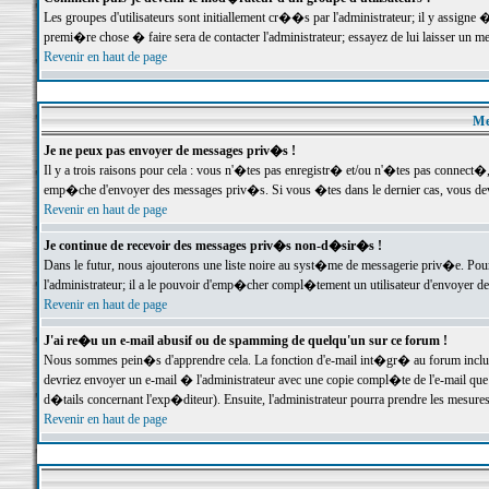
Les groupes d'utilisateurs sont initiallement cr��s par l'administrateur; il y assign
premi�re chose � faire sera de contacter l'administrateur; essayez de lui laisser un 
Revenir en haut de page
Me
Je ne peux pas envoyer de messages priv�s !
Il y a trois raisons pour cela : vous n'�tes pas enregistr� et/ou n'�tes pas connect�
emp�che d'envoyer des messages priv�s. Si vous �tes dans le dernier cas, vous devr
Revenir en haut de page
Je continue de recevoir des messages priv�s non-d�sir�s !
Dans le futur, nous ajouterons une liste noire au syst�me de messagerie priv�e. P
l'administrateur; il a le pouvoir d'emp�cher compl�tement un utilisateur d'envoyer 
Revenir en haut de page
J'ai re�u un e-mail abusif ou de spamming de quelqu'un sur ce forum !
Nous sommes pein�s d'apprendre cela. La fonction d'e-mail int�gr� au forum inclut d
devriez envoyer un e-mail � l'administrateur avec une copie compl�te de l'e-mail que v
d�tails concernant l'exp�diteur). Ensuite, l'administrateur pourra prendre les mesure
Revenir en haut de page