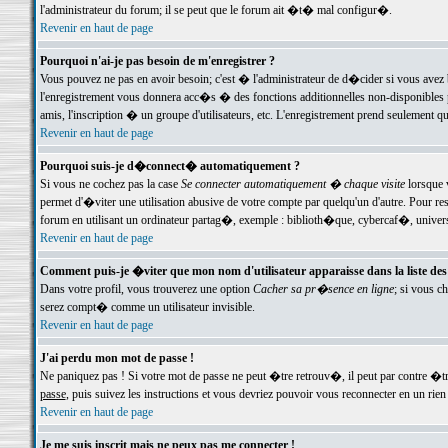
l'administrateur du forum; il se peut que le forum ait �t� mal configur�.
Revenir en haut de page
Pourquoi n'ai-je pas besoin de m'enregistrer ?
Vous pouvez ne pas en avoir besoin; c'est � l'administrateur de d�cider si vous avez 
l'enregistrement vous donnera acc�s � des fonctions additionnelles non-disponibles p
amis, l'inscription � un groupe d'utilisateurs, etc. L'enregistrement prend seulement q
Revenir en haut de page
Pourquoi suis-je d�connect� automatiquement ?
Si vous ne cochez pas la case
Se connecter automatiquement � chaque visite
lorsque 
permet d'�viter une utilisation abusive de votre compte par quelqu'un d'autre. Pour 
forum en utilisant un ordinateur partag�, exemple : biblioth�que, cybercaf�, univers
Revenir en haut de page
Comment puis-je �viter que mon nom d'utilisateur apparaisse dans la liste des u
Dans votre profil, vous trouverez une option
Cacher sa pr�sence en ligne
; si vous c
serez compt� comme un utilisateur invisible.
Revenir en haut de page
J'ai perdu mon mot de passe !
Ne paniquez pas ! Si votre mot de passe ne peut �tre retrouv�, il peut par contre �tre
passe
, puis suivez les instructions et vous devriez pouvoir vous reconnecter en un rien
Revenir en haut de page
Je me suis inscrit mais ne peux pas me connecter !