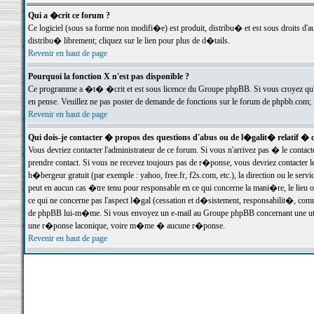
Qui a �crit ce forum ?
Ce logiciel (sous sa forme non modifi�e) est produit, distribu� et est sous droits d'a
distribu� librement; cliquez sur le lien pour plus de d�tails.
Revenir en haut de page
Pourquoi la fonction X n'est pas disponible ?
Ce programme a �t� �crit et est sous licence du Groupe phpBB. Si vous croyez qu'un
en pense. Veuillez ne pas poster de demande de fonctions sur le forum de phpbb.com; 
Revenir en haut de page
Qui dois-je contacter � propos des questions d'abus ou de l�galit� relatif � 
Vous devriez contacter l'administrateur de ce forum. Si vous n'arrivez pas � le conta
prendre contact. Si vous ne recevez toujours pas de r�ponse, vous devriez contacter 
h�bergeur gratuit (par exemple : yahoo, free.fr, f2s.com, etc.), la direction ou le se
peut en aucun cas �tre tenu pour responsable en ce qui concerne la mani�re, le lieu ou 
ce qui ne concerne pas l'aspect l�gal (cessation et d�sistement, responsabilit�, comm
de phpBB lui-m�me. Si vous envoyez un e-mail au Groupe phpBB concernant une utili
une r�ponse laconique, voire m�me � aucune r�ponse.
Revenir en haut de page