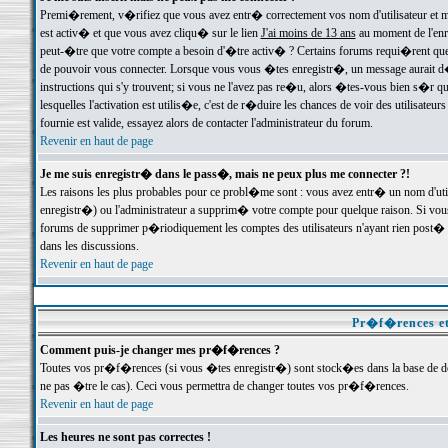
Premi�rement, v�rifiez que vous avez entr� correctement vos nom d'utilisateur et mo
est activ� et que vous avez cliqu� sur le lien
J'ai moins de 13 ans
au moment de l'enre
peut-�tre que votre compte a besoin d'�tre activ� ? Certains forums requi�rent que 
de pouvoir vous connecter. Lorsque vous vous �tes enregistr�, un message aurait d� v
instructions qui s'y trouvent; si vous ne l'avez pas re�u, alors �tes-vous bien s�r que
lesquelles l'activation est utilis�e, c'est de r�duire les chances de voir des utilis
fournie est valide, essayez alors de contacter l'administrateur du forum.
Revenir en haut de page
Je me suis enregistr� dans le pass�, mais ne peux plus me connecter ?!
Les raisons les plus probables pour ce probl�me sont : vous avez entr� un nom d'ut
enregistr�) ou l'administrateur a supprim� votre compte pour quelque raison. Si vous 
forums de supprimer p�riodiquement les comptes des utilisateurs n'ayant rien post� a
dans les discussions.
Revenir en haut de page
Pr�f�rences et
Comment puis-je changer mes pr�f�rences ?
Toutes vos pr�f�rences (si vous �tes enregistr�) sont stock�es dans la base de don
ne pas �tre le cas). Ceci vous permettra de changer toutes vos pr�f�rences.
Revenir en haut de page
Les heures ne sont pas correctes !