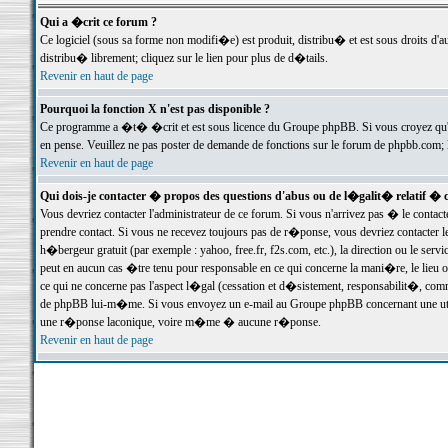
Qui a �crit ce forum ?
Ce logiciel (sous sa forme non modifi�e) est produit, distribu� et est sous droits d'a
distribu� librement; cliquez sur le lien pour plus de d�tails.
Revenir en haut de page
Pourquoi la fonction X n'est pas disponible ?
Ce programme a �t� �crit et est sous licence du Groupe phpBB. Si vous croyez qu'un
en pense. Veuillez ne pas poster de demande de fonctions sur le forum de phpbb.com; 
Revenir en haut de page
Qui dois-je contacter � propos des questions d'abus ou de l�galit� relatif � 
Vous devriez contacter l'administrateur de ce forum. Si vous n'arrivez pas � le conta
prendre contact. Si vous ne recevez toujours pas de r�ponse, vous devriez contacter 
h�bergeur gratuit (par exemple : yahoo, free.fr, f2s.com, etc.), la direction ou le se
peut en aucun cas �tre tenu pour responsable en ce qui concerne la mani�re, le lieu ou 
ce qui ne concerne pas l'aspect l�gal (cessation et d�sistement, responsabilit�, comm
de phpBB lui-m�me. Si vous envoyez un e-mail au Groupe phpBB concernant une utili
une r�ponse laconique, voire m�me � aucune r�ponse.
Revenir en haut de page