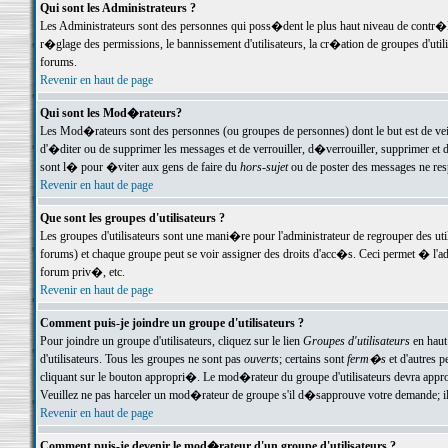
Qui sont les Administrateurs ?
Les Administrateurs sont des personnes qui poss�dent le plus haut niveau de contr�le 
r�glage des permissions, le bannissement d'utilisateurs, la cr�ation de groupes d'uti
forums.
Revenir en haut de page
Qui sont les Mod�rateurs?
Les Mod�rateurs sont des personnes (ou groupes de personnes) dont le but est de veil
d'�diter ou de supprimer les messages et de verrouiller, d�verrouiller, supprimer 
sont l� pour �viter aux gens de faire du
hors-sujet
ou de poster des messages ne res
Revenir en haut de page
Que sont les groupes d'utilisateurs ?
Les groupes d'utilisateurs sont une mani�re pour l'administrateur de regrouper des util
forums) et chaque groupe peut se voir assigner des droits d'acc�s. Ceci permet � 
forum priv�, etc.
Revenir en haut de page
Comment puis-je joindre un groupe d'utilisateurs ?
Pour joindre un groupe d'utilisateurs, cliquez sur le lien
Groupes d'utilisateurs
en haut
d'utilisateurs. Tous les groupes ne sont pas
ouverts
; certains sont
ferm�s
et d'autres p
cliquant sur le bouton appropri�. Le mod�rateur du groupe d'utilisateurs devra appro
Veuillez ne pas harceler un mod�rateur de groupe s'il d�sapprouve votre demande; il 
Revenir en haut de page
Comment puis-je devenir le mod�rateur d'un groupe d'utilisateurs ?