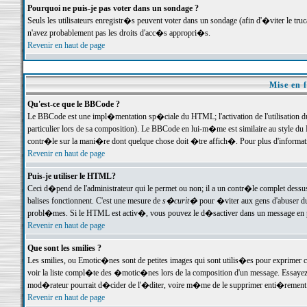
Pourquoi ne puis-je pas voter dans un sondage ?
Seuls les utilisateurs enregistr�s peuvent voter dans un sondage (afin d'�viter le tr
n'avez probablement pas les droits d'acc�s appropri�s.
Revenir en haut de page
Mise en f
Qu'est-ce que le BBCode ?
Le BBCode est une impl�mentation sp�ciale du HTML; l'activation de l'utilisation 
particulier lors de sa composition). Le BBCode en lui-m�me est similaire au style du H
contr�le sur la mani�re dont quelque chose doit �tre affich�. Pour plus d'information
Revenir en haut de page
Puis-je utiliser le HTML?
Ceci d�pend de l'administrateur qui le permet ou non; il a un contr�le complet dessu
balises fonctionnent. C'est une mesure de
s�curit�
pour �viter aux gens d'abuser du 
probl�mes. Si le HTML est activ�, vous pouvez le d�sactiver dans un message en par
Revenir en haut de page
Que sont les smilies ?
Les smilies, ou Emotic�nes sont de petites images qui sont utilis�es pour exprimer certa
voir la liste compl�te des �motic�nes lors de la composition d'un message. Essayez de 
mod�rateur pourrait d�cider de l'�diter, voire m�me de le supprimer enti�rement
Revenir en haut de page