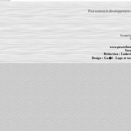
Pour soutenir le développement du
Powered b
T
www.powerboo
Vers
Rédaction :
Ludovi
Design :
Ga�l
- Logo et te
Informations :
PowerBook
-
MacBook Pro
-
i