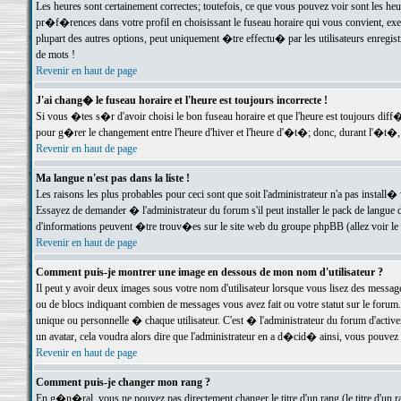
Les heures sont certainement correctes; toutefois, ce que vous pouvez voir sont les he
pr�f�rences dans votre profil en choisissant le fuseau horaire qui vous convient, exe
plupart des autres options, peut uniquement �tre effectu� par les utilisateurs enregis
de mots !
Revenir en haut de page
J'ai chang� le fuseau horaire et l'heure est toujours incorrecte !
Si vous �tes s�r d'avoir choisi le bon fuseau horaire et que l'heure est toujours d
pour g�rer le changement entre l'heure d'hiver et l'heure d'�t�; donc, durant l'�t�,
Revenir en haut de page
Ma langue n'est pas dans la liste !
Les raisons les plus probables pour ceci sont que soit l'administrateur n'a pas install�
Essayez de demander � l'administrateur du forum s'il peut installer le pack de langue d
d'informations peuvent �tre trouv�es sur le site web du groupe phpBB (allez voir le l
Revenir en haut de page
Comment puis-je montrer une image en dessous de mon nom d'utilisateur ?
Il peut y avoir deux images sous votre nom d'utilisateur lorsque vous lisez des mess
ou de blocs indiquant combien de messages vous avez fait ou votre statut sur le for
unique ou personnelle � chaque utilisateur. C'est � l'administrateur du forum d'activer
un avatar, cela voudra alors dire que l'administrateur en a d�cid� ainsi, vous pouvez
Revenir en haut de page
Comment puis-je changer mon rang ?
En g�n�ral, vous ne pouvez pas directement changer le titre d'un rang (le titre d'un ra