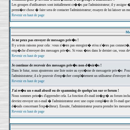
Les groupes d'utilisateurs sont initiallement cr��s par l'administrateur; il y assign
premi�re chose � faire sera de contacter l'administrateur; essayez de lui laisser un 
Revenir en haut de page
Me
Je ne peux pas envoyer de messages priv�s !
Il y a trois raisons pour cela : vous n'�tes pas enregistr� et/ou n'�tes pas connect�
emp�che d'envoyer des messages priv�s. Si vous �tes dans le dernier cas, vous devr
Revenir en haut de page
Je continue de recevoir des messages priv�s non-d�sir�s !
Dans le futur, nous ajouterons une liste noire au syst�me de messagerie priv�e. P
l'administrateur; il a le pouvoir d'emp�cher compl�tement un utilisateur d'envoyer 
Revenir en haut de page
J'ai re�u un e-mail abusif ou de spamming de quelqu'un sur ce forum !
Nous sommes pein�s d'apprendre cela. La fonction d'e-mail int�gr� au forum inclut d
devriez envoyer un e-mail � l'administrateur avec une copie compl�te de l'e-mail que v
d�tails concernant l'exp�diteur). Ensuite, l'administrateur pourra prendre les mesure
Revenir en haut de page