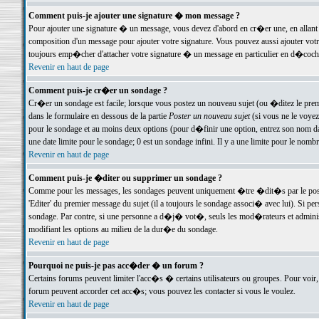
Comment puis-je ajouter une signature � mon message ?
Pour ajouter une signature � un message, vous devez d'abord en cr�er une, en allant
composition d'un message pour ajouter votre signature. Vous pouvez aussi ajouter vot
toujours emp�cher d'attacher votre signature � un message en particulier en d�cochan
Revenir en haut de page
Comment puis-je cr�er un sondage ?
Cr�er un sondage est facile; lorsque vous postez un nouveau sujet (ou �ditez le premie
dans le formulaire en dessous de la partie
Poster un nouveau sujet
(si vous ne le voyez
pour le sondage et au moins deux options (pour d�finir une option, entrez son nom d
une date limite pour le sondage; 0 est un sondage infini. Il y a une limite pour le nomb
Revenir en haut de page
Comment puis-je �diter ou supprimer un sondage ?
Comme pour les messages, les sondages peuvent uniquement �tre �dit�s par le poste
'Editer' du premier message du sujet (il a toujours le sondage associ� avec lui). Si 
sondage. Par contre, si une personne a d�j� vot�, seuls les mod�rateurs et administ
modifiant les options au milieu de la dur�e du sondage.
Revenir en haut de page
Pourquoi ne puis-je pas acc�der � un forum ?
Certains forums peuvent limiter l'acc�s � certains utilisateurs ou groupes. Pour voir, 
forum peuvent accorder cet acc�s; vous pouvez les contacter si vous le voulez.
Revenir en haut de page