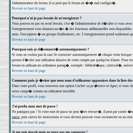
l'administrateur du forum; il se peut que le forum ait �t� mal configur�.
Revenir en haut de page
Pourquoi n'ai-je pas besoin de m'enregistrer ?
Vous pouvez ne pas en avoir besoin; c'est � l'administrateur de d�cider si vous avez 
l'enregistrement vous donnera acc�s � des fonctions additionnelles non-disponibles p
amis, l'inscription � un groupe d'utilisateurs, etc. L'enregistrement prend seulement q
Revenir en haut de page
Pourquoi suis-je d�connect� automatiquement ?
Si vous ne cochez pas la case
Se connecter automatiquement � chaque visite
lorsque 
permet d'�viter une utilisation abusive de votre compte par quelqu'un d'autre. Pour 
forum en utilisant un ordinateur partag�, exemple : biblioth�que, cybercaf�, univers
Revenir en haut de page
Comment puis-je �viter que mon nom d'utilisateur apparaisse dans la liste des u
Dans votre profil, vous trouverez une option
Cacher sa pr�sence en ligne
; si vous c
serez compt� comme un utilisateur invisible.
Revenir en haut de page
J'ai perdu mon mot de passe !
Ne paniquez pas ! Si votre mot de passe ne peut �tre retrouv�, il peut par contre �tre
passe
, puis suivez les instructions et vous devriez pouvoir vous reconnecter en un rien
Revenir en haut de page
Je me suis inscrit mais ne peux pas me connecter !