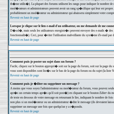
th�me utilis�). La plupart des forums utilisent les rangs pour indiquer le nombre de m
mod�rateurs et administrateurs peuvent avoir un rang sp�cifique qui leur est propre. 
probablement un mod�rateur ou administrateur qui abaissera simplement votre compte
Revenir en haut de page
Lorsque je clique sur le lien e-mail d'un utilisateur, on me demande de me conne
D�sol�, mais seuls les utilisateurs enregistr�s peuvent envoyer des e-mails � des ge
fonctionnalit�). Ceci, pour �viter l'utilisation malveillante du syst�me d'e-mail par 
Revenir en haut de page
Comment puis-je poster un sujet dans un forum ?
Facile, cliquez sur le bouton appropri� soit sur la page du forum, soit sur la page du 
vous sont disponibles sont list�s sur le bas de la page du forum ou du sujet (la liste
V
Revenir en haut de page
Comment puis-je �diter ou supprimer un message ?
A moins que vous soyez l'administrateur ou mod�rateur du forum, vous pouvez seul
apr�s un certain temps apr�s qu'il soit post�) en cliquant sur le bouton
Editer
du me
de texte en dessous de votre message en retournant le lire, indiquant le nombre de fo
non plus si un mod�rateur ou un administrateur �dite le message (ils devraient laisser
supprimer un message une fois que quelqu'un y a r�pondu.
Revenir en haut de page