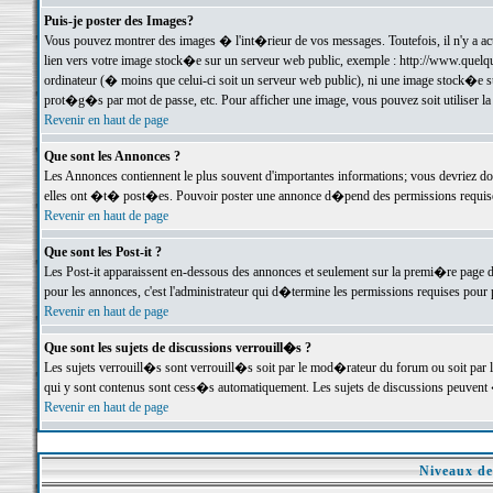
Puis-je poster des Images?
Vous pouvez montrer des images � l'int�rieur de vos messages. Toutefois, il n'y a 
lien vers votre image stock�e sur un serveur web public, exemple : http://www.quelq
ordinateur (� moins que celui-ci soit un serveur web public), ni une image stock�e su
prot�g�s par mot de passe, etc. Pour afficher une image, vous pouvez soit utiliser 
Revenir en haut de page
Que sont les Annonces ?
Les Annonces contiennent le plus souvent d'importantes informations; vous devriez d
elles ont �t� post�es. Pouvoir poster une annonce d�pend des permissions requises;
Revenir en haut de page
Que sont les Post-it ?
Les Post-it apparaissent en-dessous des annonces et seulement sur la premi�re page 
pour les annonces, c'est l'administrateur qui d�termine les permissions requises pour 
Revenir en haut de page
Que sont les sujets de discussions verrouill�s ?
Les sujets verrouill�s sont verrouill�s soit par le mod�rateur du forum ou soit par 
qui y sont contenus sont cess�s automatiquement. Les sujets de discussions peuvent 
Revenir en haut de page
Niveaux de