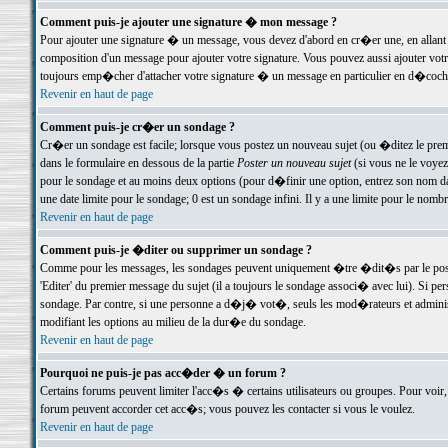
Comment puis-je ajouter une signature � mon message ?
Pour ajouter une signature � un message, vous devez d'abord en cr�er une, en allant
composition d'un message pour ajouter votre signature. Vous pouvez aussi ajouter vot
toujours emp�cher d'attacher votre signature � un message en particulier en d�cochan
Revenir en haut de page
Comment puis-je cr�er un sondage ?
Cr�er un sondage est facile; lorsque vous postez un nouveau sujet (ou �ditez le premie
dans le formulaire en dessous de la partie
Poster un nouveau sujet
(si vous ne le voyez
pour le sondage et au moins deux options (pour d�finir une option, entrez son nom d
une date limite pour le sondage; 0 est un sondage infini. Il y a une limite pour le nomb
Revenir en haut de page
Comment puis-je �diter ou supprimer un sondage ?
Comme pour les messages, les sondages peuvent uniquement �tre �dit�s par le poste
'Editer' du premier message du sujet (il a toujours le sondage associ� avec lui). Si 
sondage. Par contre, si une personne a d�j� vot�, seuls les mod�rateurs et administ
modifiant les options au milieu de la dur�e du sondage.
Revenir en haut de page
Pourquoi ne puis-je pas acc�der � un forum ?
Certains forums peuvent limiter l'acc�s � certains utilisateurs ou groupes. Pour voir, 
forum peuvent accorder cet acc�s; vous pouvez les contacter si vous le voulez.
Revenir en haut de page