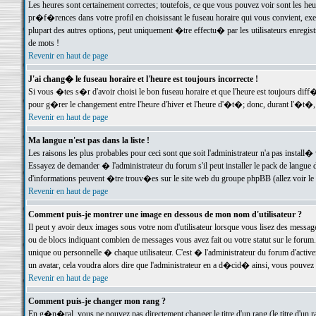
Les heures sont certainement correctes; toutefois, ce que vous pouvez voir sont les he
pr�f�rences dans votre profil en choisissant le fuseau horaire qui vous convient, exe
plupart des autres options, peut uniquement �tre effectu� par les utilisateurs enregis
de mots !
Revenir en haut de page
J'ai chang� le fuseau horaire et l'heure est toujours incorrecte !
Si vous �tes s�r d'avoir choisi le bon fuseau horaire et que l'heure est toujours d
pour g�rer le changement entre l'heure d'hiver et l'heure d'�t�; donc, durant l'�t�,
Revenir en haut de page
Ma langue n'est pas dans la liste !
Les raisons les plus probables pour ceci sont que soit l'administrateur n'a pas install�
Essayez de demander � l'administrateur du forum s'il peut installer le pack de langue d
d'informations peuvent �tre trouv�es sur le site web du groupe phpBB (allez voir le l
Revenir en haut de page
Comment puis-je montrer une image en dessous de mon nom d'utilisateur ?
Il peut y avoir deux images sous votre nom d'utilisateur lorsque vous lisez des mess
ou de blocs indiquant combien de messages vous avez fait ou votre statut sur le for
unique ou personnelle � chaque utilisateur. C'est � l'administrateur du forum d'activer
un avatar, cela voudra alors dire que l'administrateur en a d�cid� ainsi, vous pouvez
Revenir en haut de page
Comment puis-je changer mon rang ?
En g�n�ral, vous ne pouvez pas directement changer le titre d'un rang (le titre d'un ra