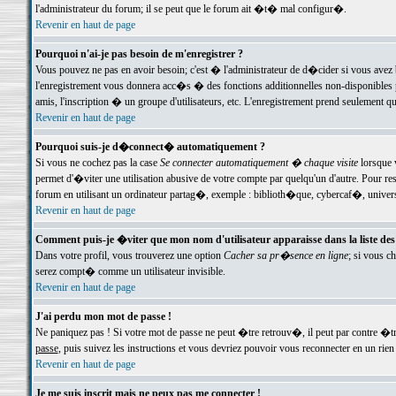
l'administrateur du forum; il se peut que le forum ait �t� mal configur�.
Revenir en haut de page
Pourquoi n'ai-je pas besoin de m'enregistrer ?
Vous pouvez ne pas en avoir besoin; c'est � l'administrateur de d�cider si vous avez 
l'enregistrement vous donnera acc�s � des fonctions additionnelles non-disponibles p
amis, l'inscription � un groupe d'utilisateurs, etc. L'enregistrement prend seulement q
Revenir en haut de page
Pourquoi suis-je d�connect� automatiquement ?
Si vous ne cochez pas la case
Se connecter automatiquement � chaque visite
lorsque 
permet d'�viter une utilisation abusive de votre compte par quelqu'un d'autre. Pour 
forum en utilisant un ordinateur partag�, exemple : biblioth�que, cybercaf�, univers
Revenir en haut de page
Comment puis-je �viter que mon nom d'utilisateur apparaisse dans la liste des u
Dans votre profil, vous trouverez une option
Cacher sa pr�sence en ligne
; si vous c
serez compt� comme un utilisateur invisible.
Revenir en haut de page
J'ai perdu mon mot de passe !
Ne paniquez pas ! Si votre mot de passe ne peut �tre retrouv�, il peut par contre �tre
passe
, puis suivez les instructions et vous devriez pouvoir vous reconnecter en un rien
Revenir en haut de page
Je me suis inscrit mais ne peux pas me connecter !