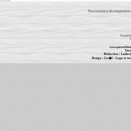
Pour soutenir le développement du
Powered b
T
www.powerboo
Vers
Rédaction :
Ludovi
Design :
Ga�l
- Logo et te
Informations :
PowerBook
-
MacBook Pro
-
i