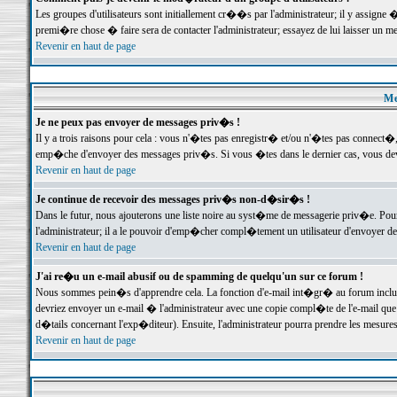
Les groupes d'utilisateurs sont initiallement cr��s par l'administrateur; il y assign
premi�re chose � faire sera de contacter l'administrateur; essayez de lui laisser un 
Revenir en haut de page
Me
Je ne peux pas envoyer de messages priv�s !
Il y a trois raisons pour cela : vous n'�tes pas enregistr� et/ou n'�tes pas connect�
emp�che d'envoyer des messages priv�s. Si vous �tes dans le dernier cas, vous devr
Revenir en haut de page
Je continue de recevoir des messages priv�s non-d�sir�s !
Dans le futur, nous ajouterons une liste noire au syst�me de messagerie priv�e. P
l'administrateur; il a le pouvoir d'emp�cher compl�tement un utilisateur d'envoyer 
Revenir en haut de page
J'ai re�u un e-mail abusif ou de spamming de quelqu'un sur ce forum !
Nous sommes pein�s d'apprendre cela. La fonction d'e-mail int�gr� au forum inclut d
devriez envoyer un e-mail � l'administrateur avec une copie compl�te de l'e-mail que v
d�tails concernant l'exp�diteur). Ensuite, l'administrateur pourra prendre les mesure
Revenir en haut de page