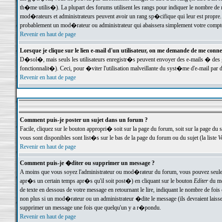
th�me utilis�). La plupart des forums utilisent les rangs pour indiquer le nombre de m
mod�rateurs et administrateurs peuvent avoir un rang sp�cifique qui leur est propre. 
probablement un mod�rateur ou administrateur qui abaissera simplement votre compte
Revenir en haut de page
Lorsque je clique sur le lien e-mail d'un utilisateur, on me demande de me conne
D�sol�, mais seuls les utilisateurs enregistr�s peuvent envoyer des e-mails � des ge
fonctionnalit�). Ceci, pour �viter l'utilisation malveillante du syst�me d'e-mail par 
Revenir en haut de page
Comment puis-je poster un sujet dans un forum ?
Facile, cliquez sur le bouton appropri� soit sur la page du forum, soit sur la page du 
vous sont disponibles sont list�s sur le bas de la page du forum ou du sujet (la liste
V
Revenir en haut de page
Comment puis-je �diter ou supprimer un message ?
A moins que vous soyez l'administrateur ou mod�rateur du forum, vous pouvez seul
apr�s un certain temps apr�s qu'il soit post�) en cliquant sur le bouton
Editer
du me
de texte en dessous de votre message en retournant le lire, indiquant le nombre de fo
non plus si un mod�rateur ou un administrateur �dite le message (ils devraient laisser
supprimer un message une fois que quelqu'un y a r�pondu.
Revenir en haut de page