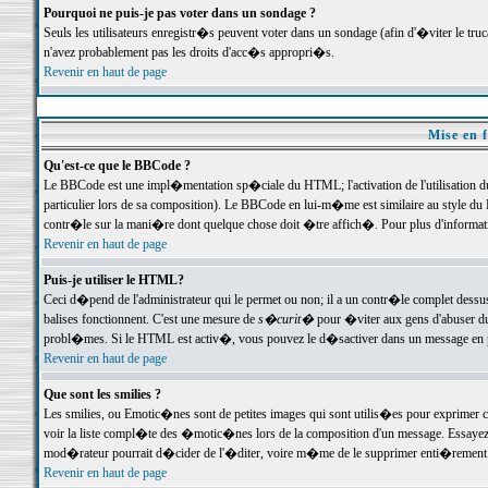
Pourquoi ne puis-je pas voter dans un sondage ?
Seuls les utilisateurs enregistr�s peuvent voter dans un sondage (afin d'�viter le tr
n'avez probablement pas les droits d'acc�s appropri�s.
Revenir en haut de page
Mise en f
Qu'est-ce que le BBCode ?
Le BBCode est une impl�mentation sp�ciale du HTML; l'activation de l'utilisation 
particulier lors de sa composition). Le BBCode en lui-m�me est similaire au style du H
contr�le sur la mani�re dont quelque chose doit �tre affich�. Pour plus d'information
Revenir en haut de page
Puis-je utiliser le HTML?
Ceci d�pend de l'administrateur qui le permet ou non; il a un contr�le complet dessu
balises fonctionnent. C'est une mesure de
s�curit�
pour �viter aux gens d'abuser du 
probl�mes. Si le HTML est activ�, vous pouvez le d�sactiver dans un message en par
Revenir en haut de page
Que sont les smilies ?
Les smilies, ou Emotic�nes sont de petites images qui sont utilis�es pour exprimer certa
voir la liste compl�te des �motic�nes lors de la composition d'un message. Essayez de 
mod�rateur pourrait d�cider de l'�diter, voire m�me de le supprimer enti�rement
Revenir en haut de page