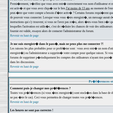
Premi�rement, v�rifiez que vous avez entr� correctement vos nom d'utilisateur et mo
est activ� et que vous avez cliqu� sur le lien
J'ai moins de 13 ans
au moment de l'enre
peut-�tre que votre compte a besoin d'�tre activ� ? Certains forums requi�rent que 
de pouvoir vous connecter. Lorsque vous vous �tes enregistr�, un message aurait d� v
instructions qui s'y trouvent; si vous ne l'avez pas re�u, alors �tes-vous bien s�r que
lesquelles l'activation est utilis�e, c'est de r�duire les chances de voir des utilis
fournie est valide, essayez alors de contacter l'administrateur du forum.
Revenir en haut de page
Je me suis enregistr� dans le pass�, mais ne peux plus me connecter ?!
Les raisons les plus probables pour ce probl�me sont : vous avez entr� un nom d'ut
enregistr�) ou l'administrateur a supprim� votre compte pour quelque raison. Si vous 
forums de supprimer p�riodiquement les comptes des utilisateurs n'ayant rien post� a
dans les discussions.
Revenir en haut de page
Pr�f�rences et
Comment puis-je changer mes pr�f�rences ?
Toutes vos pr�f�rences (si vous �tes enregistr�) sont stock�es dans la base de don
ne pas �tre le cas). Ceci vous permettra de changer toutes vos pr�f�rences.
Revenir en haut de page
Les heures ne sont pas correctes !