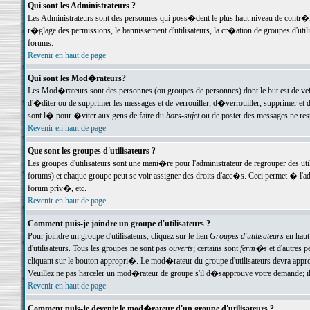
Qui sont les Administrateurs ?
Les Administrateurs sont des personnes qui poss�dent le plus haut niveau de contr�le 
r�glage des permissions, le bannissement d'utilisateurs, la cr�ation de groupes d'uti
forums.
Revenir en haut de page
Qui sont les Mod�rateurs?
Les Mod�rateurs sont des personnes (ou groupes de personnes) dont le but est de veil
d'�diter ou de supprimer les messages et de verrouiller, d�verrouiller, supprimer 
sont l� pour �viter aux gens de faire du
hors-sujet
ou de poster des messages ne res
Revenir en haut de page
Que sont les groupes d'utilisateurs ?
Les groupes d'utilisateurs sont une mani�re pour l'administrateur de regrouper des util
forums) et chaque groupe peut se voir assigner des droits d'acc�s. Ceci permet � 
forum priv�, etc.
Revenir en haut de page
Comment puis-je joindre un groupe d'utilisateurs ?
Pour joindre un groupe d'utilisateurs, cliquez sur le lien
Groupes d'utilisateurs
en haut
d'utilisateurs. Tous les groupes ne sont pas
ouverts
; certains sont
ferm�s
et d'autres p
cliquant sur le bouton appropri�. Le mod�rateur du groupe d'utilisateurs devra appro
Veuillez ne pas harceler un mod�rateur de groupe s'il d�sapprouve votre demande; il 
Revenir en haut de page
Comment puis-je devenir le mod�rateur d'un groupe d'utilisateurs ?