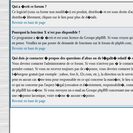
Qui a �crit ce forum ?
Ce logiciel (sous sa forme non modifi�e) est produit, distribu� et est sous droits d'a
distribu� librement; cliquez sur le lien pour plus de d�tails.
Revenir en haut de page
Pourquoi la fonction X n'est pas disponible ?
Ce programme a �t� �crit et est sous licence du Groupe phpBB. Si vous croyez qu'un
en pense. Veuillez ne pas poster de demande de fonctions sur le forum de phpbb.com; 
Revenir en haut de page
Qui dois-je contacter � propos des questions d'abus ou de l�galit� relatif � 
Vous devriez contacter l'administrateur de ce forum. Si vous n'arrivez pas � le conta
prendre contact. Si vous ne recevez toujours pas de r�ponse, vous devriez contacter 
h�bergeur gratuit (par exemple : yahoo, free.fr, f2s.com, etc.), la direction ou le se
peut en aucun cas �tre tenu pour responsable en ce qui concerne la mani�re, le lieu ou 
ce qui ne concerne pas l'aspect l�gal (cessation et d�sistement, responsabilit�, comm
de phpBB lui-m�me. Si vous envoyez un e-mail au Groupe phpBB concernant une utili
une r�ponse laconique, voire m�me � aucune r�ponse.
Revenir en haut de page