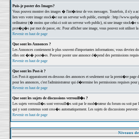
Puis-je poster des Images?
Vous pouvez montrer des images � l'int�rieur de vos messages. Toutefois, il n'y a 
lien vers votre image stock�e sur un serveur web public, exemple : http://www.quelq
ordinateur (� moins que celui-ci soit un serveur web public), ni une image stock�e su
prot�g�s par mot de passe, etc. Pour afficher une image, vous pouvez soit utiliser 
Revenir en haut de page
Que sont les Annonces ?
Les Annonces contiennent le plus souvent d'importantes informations; vous devriez d
elles ont �t� post�es. Pouvoir poster une annonce d�pend des permissions requises;
Revenir en haut de page
Que sont les Post-it ?
Les Post-it apparaissent en-dessous des annonces et seulement sur la premi�re page 
pour les annonces, c'est l'administrateur qui d�termine les permissions requises pour 
Revenir en haut de page
Que sont les sujets de discussions verrouill�s ?
Les sujets verrouill�s sont verrouill�s soit par le mod�rateur du forum ou soit par 
qui y sont contenus sont cess�s automatiquement. Les sujets de discussions peuvent 
Revenir en haut de page
Niveaux de