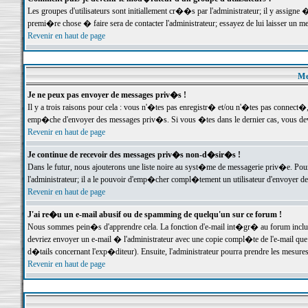
Les groupes d'utilisateurs sont initiallement cr��s par l'administrateur; il y assign
premi�re chose � faire sera de contacter l'administrateur; essayez de lui laisser un 
Revenir en haut de page
Me
Je ne peux pas envoyer de messages priv�s !
Il y a trois raisons pour cela : vous n'�tes pas enregistr� et/ou n'�tes pas connect�
emp�che d'envoyer des messages priv�s. Si vous �tes dans le dernier cas, vous devr
Revenir en haut de page
Je continue de recevoir des messages priv�s non-d�sir�s !
Dans le futur, nous ajouterons une liste noire au syst�me de messagerie priv�e. P
l'administrateur; il a le pouvoir d'emp�cher compl�tement un utilisateur d'envoyer 
Revenir en haut de page
J'ai re�u un e-mail abusif ou de spamming de quelqu'un sur ce forum !
Nous sommes pein�s d'apprendre cela. La fonction d'e-mail int�gr� au forum inclut d
devriez envoyer un e-mail � l'administrateur avec une copie compl�te de l'e-mail que v
d�tails concernant l'exp�diteur). Ensuite, l'administrateur pourra prendre les mesure
Revenir en haut de page