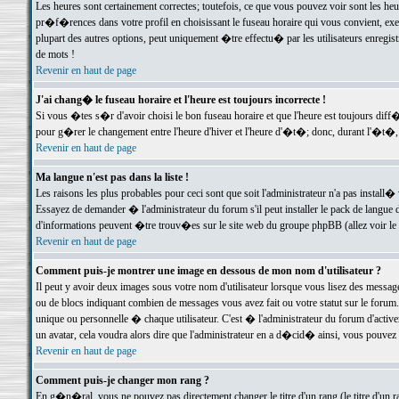
Les heures sont certainement correctes; toutefois, ce que vous pouvez voir sont les he
pr�f�rences dans votre profil en choisissant le fuseau horaire qui vous convient, exe
plupart des autres options, peut uniquement �tre effectu� par les utilisateurs enregis
de mots !
Revenir en haut de page
J'ai chang� le fuseau horaire et l'heure est toujours incorrecte !
Si vous �tes s�r d'avoir choisi le bon fuseau horaire et que l'heure est toujours d
pour g�rer le changement entre l'heure d'hiver et l'heure d'�t�; donc, durant l'�t�,
Revenir en haut de page
Ma langue n'est pas dans la liste !
Les raisons les plus probables pour ceci sont que soit l'administrateur n'a pas install�
Essayez de demander � l'administrateur du forum s'il peut installer le pack de langue d
d'informations peuvent �tre trouv�es sur le site web du groupe phpBB (allez voir le l
Revenir en haut de page
Comment puis-je montrer une image en dessous de mon nom d'utilisateur ?
Il peut y avoir deux images sous votre nom d'utilisateur lorsque vous lisez des mess
ou de blocs indiquant combien de messages vous avez fait ou votre statut sur le for
unique ou personnelle � chaque utilisateur. C'est � l'administrateur du forum d'activer
un avatar, cela voudra alors dire que l'administrateur en a d�cid� ainsi, vous pouvez
Revenir en haut de page
Comment puis-je changer mon rang ?
En g�n�ral, vous ne pouvez pas directement changer le titre d'un rang (le titre d'un ra