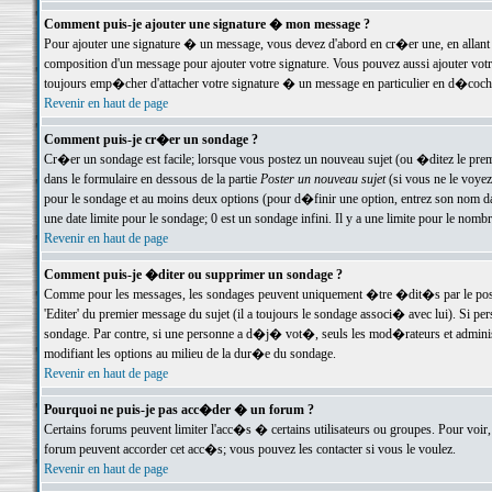
Comment puis-je ajouter une signature � mon message ?
Pour ajouter une signature � un message, vous devez d'abord en cr�er une, en allant
composition d'un message pour ajouter votre signature. Vous pouvez aussi ajouter vot
toujours emp�cher d'attacher votre signature � un message en particulier en d�cochan
Revenir en haut de page
Comment puis-je cr�er un sondage ?
Cr�er un sondage est facile; lorsque vous postez un nouveau sujet (ou �ditez le premie
dans le formulaire en dessous de la partie
Poster un nouveau sujet
(si vous ne le voyez
pour le sondage et au moins deux options (pour d�finir une option, entrez son nom d
une date limite pour le sondage; 0 est un sondage infini. Il y a une limite pour le nomb
Revenir en haut de page
Comment puis-je �diter ou supprimer un sondage ?
Comme pour les messages, les sondages peuvent uniquement �tre �dit�s par le poste
'Editer' du premier message du sujet (il a toujours le sondage associ� avec lui). Si 
sondage. Par contre, si une personne a d�j� vot�, seuls les mod�rateurs et administ
modifiant les options au milieu de la dur�e du sondage.
Revenir en haut de page
Pourquoi ne puis-je pas acc�der � un forum ?
Certains forums peuvent limiter l'acc�s � certains utilisateurs ou groupes. Pour voir, 
forum peuvent accorder cet acc�s; vous pouvez les contacter si vous le voulez.
Revenir en haut de page