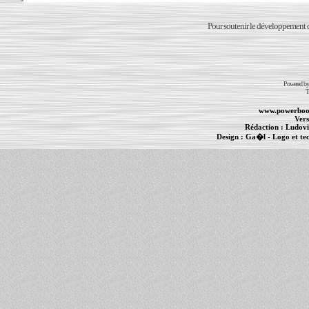
Pour soutenir le développement du
Powered b
T
www.powerboo
Vers
Rédaction :
Ludovi
Design :
Ga�l
- Logo et te
Informations :
PowerBook
-
MacBook Pro
-
i