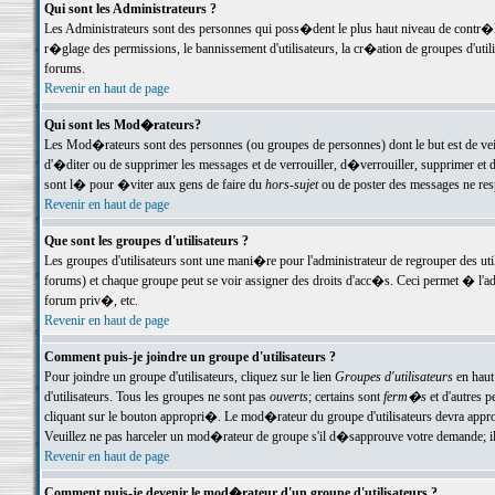
Qui sont les Administrateurs ?
Les Administrateurs sont des personnes qui poss�dent le plus haut niveau de contr�le 
r�glage des permissions, le bannissement d'utilisateurs, la cr�ation de groupes d'uti
forums.
Revenir en haut de page
Qui sont les Mod�rateurs?
Les Mod�rateurs sont des personnes (ou groupes de personnes) dont le but est de veil
d'�diter ou de supprimer les messages et de verrouiller, d�verrouiller, supprimer 
sont l� pour �viter aux gens de faire du
hors-sujet
ou de poster des messages ne res
Revenir en haut de page
Que sont les groupes d'utilisateurs ?
Les groupes d'utilisateurs sont une mani�re pour l'administrateur de regrouper des util
forums) et chaque groupe peut se voir assigner des droits d'acc�s. Ceci permet � 
forum priv�, etc.
Revenir en haut de page
Comment puis-je joindre un groupe d'utilisateurs ?
Pour joindre un groupe d'utilisateurs, cliquez sur le lien
Groupes d'utilisateurs
en haut
d'utilisateurs. Tous les groupes ne sont pas
ouverts
; certains sont
ferm�s
et d'autres p
cliquant sur le bouton appropri�. Le mod�rateur du groupe d'utilisateurs devra appro
Veuillez ne pas harceler un mod�rateur de groupe s'il d�sapprouve votre demande; il 
Revenir en haut de page
Comment puis-je devenir le mod�rateur d'un groupe d'utilisateurs ?