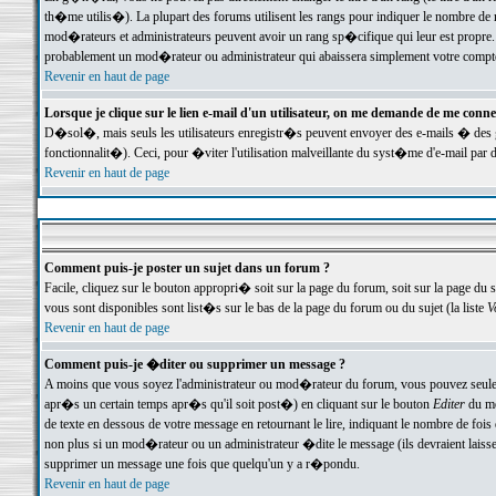
th�me utilis�). La plupart des forums utilisent les rangs pour indiquer le nombre de m
mod�rateurs et administrateurs peuvent avoir un rang sp�cifique qui leur est propre. 
probablement un mod�rateur ou administrateur qui abaissera simplement votre compte
Revenir en haut de page
Lorsque je clique sur le lien e-mail d'un utilisateur, on me demande de me conne
D�sol�, mais seuls les utilisateurs enregistr�s peuvent envoyer des e-mails � des ge
fonctionnalit�). Ceci, pour �viter l'utilisation malveillante du syst�me d'e-mail par 
Revenir en haut de page
Comment puis-je poster un sujet dans un forum ?
Facile, cliquez sur le bouton appropri� soit sur la page du forum, soit sur la page du 
vous sont disponibles sont list�s sur le bas de la page du forum ou du sujet (la liste
V
Revenir en haut de page
Comment puis-je �diter ou supprimer un message ?
A moins que vous soyez l'administrateur ou mod�rateur du forum, vous pouvez seul
apr�s un certain temps apr�s qu'il soit post�) en cliquant sur le bouton
Editer
du me
de texte en dessous de votre message en retournant le lire, indiquant le nombre de fo
non plus si un mod�rateur ou un administrateur �dite le message (ils devraient laisser
supprimer un message une fois que quelqu'un y a r�pondu.
Revenir en haut de page