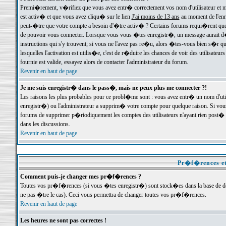
Premi�rement, v�rifiez que vous avez entr� correctement vos nom d'utilisateur et mo
est activ� et que vous avez cliqu� sur le lien
J'ai moins de 13 ans
au moment de l'enre
peut-�tre que votre compte a besoin d'�tre activ� ? Certains forums requi�rent que 
de pouvoir vous connecter. Lorsque vous vous �tes enregistr�, un message aurait d� v
instructions qui s'y trouvent; si vous ne l'avez pas re�u, alors �tes-vous bien s�r que
lesquelles l'activation est utilis�e, c'est de r�duire les chances de voir des utilis
fournie est valide, essayez alors de contacter l'administrateur du forum.
Revenir en haut de page
Je me suis enregistr� dans le pass�, mais ne peux plus me connecter ?!
Les raisons les plus probables pour ce probl�me sont : vous avez entr� un nom d'ut
enregistr�) ou l'administrateur a supprim� votre compte pour quelque raison. Si vous 
forums de supprimer p�riodiquement les comptes des utilisateurs n'ayant rien post� a
dans les discussions.
Revenir en haut de page
Pr�f�rences et
Comment puis-je changer mes pr�f�rences ?
Toutes vos pr�f�rences (si vous �tes enregistr�) sont stock�es dans la base de don
ne pas �tre le cas). Ceci vous permettra de changer toutes vos pr�f�rences.
Revenir en haut de page
Les heures ne sont pas correctes !