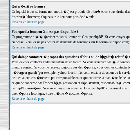
Qui a �crit ce forum ?
Ce logiciel (sous sa forme non modifi�e) est produit, distribu� et est sous droits d'a
distribu� librement; cliquez sur le lien pour plus de d�tails.
Revenir en haut de page
Pourquoi la fonction X n'est pas disponible ?
Ce programme a �t� �crit et est sous licence du Groupe phpBB. Si vous croyez qu'un
en pense. Veuillez ne pas poster de demande de fonctions sur le forum de phpbb.com; 
Revenir en haut de page
Qui dois-je contacter � propos des questions d'abus ou de l�galit� relatif � 
Vous devriez contacter l'administrateur de ce forum. Si vous n'arrivez pas � le conta
prendre contact. Si vous ne recevez toujours pas de r�ponse, vous devriez contacter 
h�bergeur gratuit (par exemple : yahoo, free.fr, f2s.com, etc.), la direction ou le se
peut en aucun cas �tre tenu pour responsable en ce qui concerne la mani�re, le lieu ou 
ce qui ne concerne pas l'aspect l�gal (cessation et d�sistement, responsabilit�, comm
de phpBB lui-m�me. Si vous envoyez un e-mail au Groupe phpBB concernant une utili
une r�ponse laconique, voire m�me � aucune r�ponse.
Revenir en haut de page