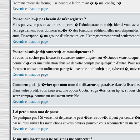
l'administrateur du forum; il se peut que le forum ait �t� mal configur�.
Revenir en haut de page
Pourquoi n'ai-je pas besoin de m'enregistrer ?
Vous pouvez ne pas en avoir besoin; c'est � l'administrateur de d�cider si vous avez 
l'enregistrement vous donnera acc�s � des fonctions additionnelles non-disponibles p
amis, l'inscription � un groupe d'utilisateurs, etc. L'enregistrement prend seulement q
Revenir en haut de page
Pourquoi suis-je d�connect� automatiquement ?
Si vous ne cochez pas la case
Se connecter automatiquement � chaque visite
lorsque 
permet d'�viter une utilisation abusive de votre compte par quelqu'un d'autre. Pour 
forum en utilisant un ordinateur partag�, exemple : biblioth�que, cybercaf�, univers
Revenir en haut de page
Comment puis-je �viter que mon nom d'utilisateur apparaisse dans la liste des u
Dans votre profil, vous trouverez une option
Cacher sa pr�sence en ligne
; si vous c
serez compt� comme un utilisateur invisible.
Revenir en haut de page
J'ai perdu mon mot de passe !
Ne paniquez pas ! Si votre mot de passe ne peut �tre retrouv�, il peut par contre �tre
passe
, puis suivez les instructions et vous devriez pouvoir vous reconnecter en un rien
Revenir en haut de page
Je me suis inscrit mais ne peux pas me connecter !