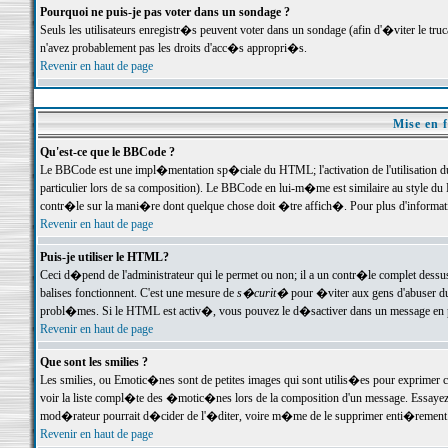
Pourquoi ne puis-je pas voter dans un sondage ?
Seuls les utilisateurs enregistr�s peuvent voter dans un sondage (afin d'�viter le tr
n'avez probablement pas les droits d'acc�s appropri�s.
Revenir en haut de page
Mise en f
Qu'est-ce que le BBCode ?
Le BBCode est une impl�mentation sp�ciale du HTML; l'activation de l'utilisation 
particulier lors de sa composition). Le BBCode en lui-m�me est similaire au style du H
contr�le sur la mani�re dont quelque chose doit �tre affich�. Pour plus d'information
Revenir en haut de page
Puis-je utiliser le HTML?
Ceci d�pend de l'administrateur qui le permet ou non; il a un contr�le complet dessu
balises fonctionnent. C'est une mesure de
s�curit�
pour �viter aux gens d'abuser du 
probl�mes. Si le HTML est activ�, vous pouvez le d�sactiver dans un message en par
Revenir en haut de page
Que sont les smilies ?
Les smilies, ou Emotic�nes sont de petites images qui sont utilis�es pour exprimer certa
voir la liste compl�te des �motic�nes lors de la composition d'un message. Essayez de 
mod�rateur pourrait d�cider de l'�diter, voire m�me de le supprimer enti�rement
Revenir en haut de page