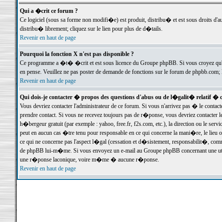
Qui a �crit ce forum ?
Ce logiciel (sous sa forme non modifi�e) est produit, distribu� et est sous droits d'a
distribu� librement; cliquez sur le lien pour plus de d�tails.
Revenir en haut de page
Pourquoi la fonction X n'est pas disponible ?
Ce programme a �t� �crit et est sous licence du Groupe phpBB. Si vous croyez qu'un
en pense. Veuillez ne pas poster de demande de fonctions sur le forum de phpbb.com; 
Revenir en haut de page
Qui dois-je contacter � propos des questions d'abus ou de l�galit� relatif � 
Vous devriez contacter l'administrateur de ce forum. Si vous n'arrivez pas � le conta
prendre contact. Si vous ne recevez toujours pas de r�ponse, vous devriez contacter 
h�bergeur gratuit (par exemple : yahoo, free.fr, f2s.com, etc.), la direction ou le se
peut en aucun cas �tre tenu pour responsable en ce qui concerne la mani�re, le lieu ou 
ce qui ne concerne pas l'aspect l�gal (cessation et d�sistement, responsabilit�, comm
de phpBB lui-m�me. Si vous envoyez un e-mail au Groupe phpBB concernant une utili
une r�ponse laconique, voire m�me � aucune r�ponse.
Revenir en haut de page