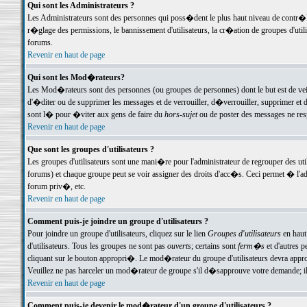
Qui sont les Administrateurs ?
Les Administrateurs sont des personnes qui poss�dent le plus haut niveau de contr�le 
r�glage des permissions, le bannissement d'utilisateurs, la cr�ation de groupes d'uti
forums.
Revenir en haut de page
Qui sont les Mod�rateurs?
Les Mod�rateurs sont des personnes (ou groupes de personnes) dont le but est de veil
d'�diter ou de supprimer les messages et de verrouiller, d�verrouiller, supprimer 
sont l� pour �viter aux gens de faire du
hors-sujet
ou de poster des messages ne res
Revenir en haut de page
Que sont les groupes d'utilisateurs ?
Les groupes d'utilisateurs sont une mani�re pour l'administrateur de regrouper des util
forums) et chaque groupe peut se voir assigner des droits d'acc�s. Ceci permet � 
forum priv�, etc.
Revenir en haut de page
Comment puis-je joindre un groupe d'utilisateurs ?
Pour joindre un groupe d'utilisateurs, cliquez sur le lien
Groupes d'utilisateurs
en haut
d'utilisateurs. Tous les groupes ne sont pas
ouverts
; certains sont
ferm�s
et d'autres p
cliquant sur le bouton appropri�. Le mod�rateur du groupe d'utilisateurs devra appro
Veuillez ne pas harceler un mod�rateur de groupe s'il d�sapprouve votre demande; il 
Revenir en haut de page
Comment puis-je devenir le mod�rateur d'un groupe d'utilisateurs ?