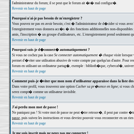
l'administrateur du forum; il se peut que le forum ait �t� mal configur�.
Revenir en haut de page
Pourquoi n'ai-je pas besoin de m'enregistrer ?
Vous pouvez ne pas en avoir besoin; c'est � l'administrateur de d�cider si vous avez 
l'enregistrement vous donnera acc�s � des fonctions additionnelles non-disponibles p
amis, l'inscription � un groupe d'utilisateurs, etc. L'enregistrement prend seulement q
Revenir en haut de page
Pourquoi suis-je d�connect� automatiquement ?
Si vous ne cochez pas la case
Se connecter automatiquement � chaque visite
lorsque 
permet d'�viter une utilisation abusive de votre compte par quelqu'un d'autre. Pour 
forum en utilisant un ordinateur partag�, exemple : biblioth�que, cybercaf�, univers
Revenir en haut de page
Comment puis-je �viter que mon nom d'utilisateur apparaisse dans la liste des u
Dans votre profil, vous trouverez une option
Cacher sa pr�sence en ligne
; si vous c
serez compt� comme un utilisateur invisible.
Revenir en haut de page
J'ai perdu mon mot de passe !
Ne paniquez pas ! Si votre mot de passe ne peut �tre retrouv�, il peut par contre �tre
passe
, puis suivez les instructions et vous devriez pouvoir vous reconnecter en un rien
Revenir en haut de page
Je me suis inscrit mais ne peux pas me connecter !