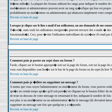
th�me utilis�). La plupart des forums utilisent les rangs pour indiquer le nombre de m
mod�rateurs et administrateurs peuvent avoir un rang sp�cifique qui leur est propre. 
probablement un mod�rateur ou administrateur qui abaissera simplement votre compte
Revenir en haut de page
Lorsque je clique sur le lien e-mail d'un utilisateur, on me demande de me conne
D�sol�, mais seuls les utilisateurs enregistr�s peuvent envoyer des e-mails � des ge
fonctionnalit�). Ceci, pour �viter l'utilisation malveillante du syst�me d'e-mail par 
Revenir en haut de page
Comment puis-je poster un sujet dans un forum ?
Facile, cliquez sur le bouton appropri� soit sur la page du forum, soit sur la page du 
vous sont disponibles sont list�s sur le bas de la page du forum ou du sujet (la liste
V
Revenir en haut de page
Comment puis-je �diter ou supprimer un message ?
A moins que vous soyez l'administrateur ou mod�rateur du forum, vous pouvez seul
apr�s un certain temps apr�s qu'il soit post�) en cliquant sur le bouton
Editer
du me
de texte en dessous de votre message en retournant le lire, indiquant le nombre de fo
non plus si un mod�rateur ou un administrateur �dite le message (ils devraient laisser
supprimer un message une fois que quelqu'un y a r�pondu.
Revenir en haut de page