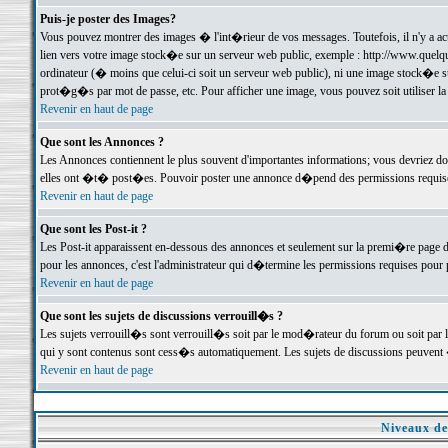
Puis-je poster des Images?
Vous pouvez montrer des images � l'int�rieur de vos messages. Toutefois, il n'y a 
lien vers votre image stock�e sur un serveur web public, exemple : http://www.quelq
ordinateur (� moins que celui-ci soit un serveur web public), ni une image stock�e su
prot�g�s par mot de passe, etc. Pour afficher une image, vous pouvez soit utiliser 
Revenir en haut de page
Que sont les Annonces ?
Les Annonces contiennent le plus souvent d'importantes informations; vous devriez d
elles ont �t� post�es. Pouvoir poster une annonce d�pend des permissions requises;
Revenir en haut de page
Que sont les Post-it ?
Les Post-it apparaissent en-dessous des annonces et seulement sur la premi�re page 
pour les annonces, c'est l'administrateur qui d�termine les permissions requises pour 
Revenir en haut de page
Que sont les sujets de discussions verrouill�s ?
Les sujets verrouill�s sont verrouill�s soit par le mod�rateur du forum ou soit par 
qui y sont contenus sont cess�s automatiquement. Les sujets de discussions peuvent 
Revenir en haut de page
Niveaux de