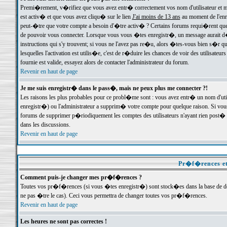
Premi�rement, v�rifiez que vous avez entr� correctement vos nom d'utilisateur et mo
est activ� et que vous avez cliqu� sur le lien
J'ai moins de 13 ans
au moment de l'enre
peut-�tre que votre compte a besoin d'�tre activ� ? Certains forums requi�rent que 
de pouvoir vous connecter. Lorsque vous vous �tes enregistr�, un message aurait d� v
instructions qui s'y trouvent; si vous ne l'avez pas re�u, alors �tes-vous bien s�r que
lesquelles l'activation est utilis�e, c'est de r�duire les chances de voir des utilis
fournie est valide, essayez alors de contacter l'administrateur du forum.
Revenir en haut de page
Je me suis enregistr� dans le pass�, mais ne peux plus me connecter ?!
Les raisons les plus probables pour ce probl�me sont : vous avez entr� un nom d'ut
enregistr�) ou l'administrateur a supprim� votre compte pour quelque raison. Si vous 
forums de supprimer p�riodiquement les comptes des utilisateurs n'ayant rien post� a
dans les discussions.
Revenir en haut de page
Pr�f�rences et
Comment puis-je changer mes pr�f�rences ?
Toutes vos pr�f�rences (si vous �tes enregistr�) sont stock�es dans la base de don
ne pas �tre le cas). Ceci vous permettra de changer toutes vos pr�f�rences.
Revenir en haut de page
Les heures ne sont pas correctes !