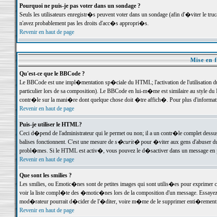
Pourquoi ne puis-je pas voter dans un sondage ?
Seuls les utilisateurs enregistr�s peuvent voter dans un sondage (afin d'�viter le tr
n'avez probablement pas les droits d'acc�s appropri�s.
Revenir en haut de page
Mise en f
Qu'est-ce que le BBCode ?
Le BBCode est une impl�mentation sp�ciale du HTML; l'activation de l'utilisation 
particulier lors de sa composition). Le BBCode en lui-m�me est similaire au style du H
contr�le sur la mani�re dont quelque chose doit �tre affich�. Pour plus d'information
Revenir en haut de page
Puis-je utiliser le HTML?
Ceci d�pend de l'administrateur qui le permet ou non; il a un contr�le complet dessu
balises fonctionnent. C'est une mesure de
s�curit�
pour �viter aux gens d'abuser du 
probl�mes. Si le HTML est activ�, vous pouvez le d�sactiver dans un message en par
Revenir en haut de page
Que sont les smilies ?
Les smilies, ou Emotic�nes sont de petites images qui sont utilis�es pour exprimer certa
voir la liste compl�te des �motic�nes lors de la composition d'un message. Essayez de 
mod�rateur pourrait d�cider de l'�diter, voire m�me de le supprimer enti�rement
Revenir en haut de page