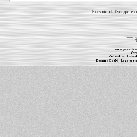
Pour soutenir le développement du
Powered b
T
www.powerboo
Vers
Rédaction :
Ludovi
Design :
Ga�l
- Logo et te
Informations :
PowerBook
-
MacBook Pro
-
i