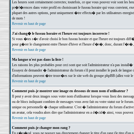
Les heures sont certainement correctes; toutefois, ce que vous pouvez voir sont les he
pr�f�rences dans votre profil en choisissant le fuseau horaire qui vous convient, exe
plupart des autres options, peut uniquement �tre effectu� par les utilisateurs enregis
de mots !
Revenir en haut de page
J'ai chang� le fuseau horaire et l'heure est toujours incorrecte !
Si vous �tes s�r d'avoir choisi le bon fuseau horaire et que l'heure est toujours d
pour g�rer le changement entre l'heure d'hiver et l'heure d'�t�; donc, durant l'�t�,
Revenir en haut de page
Ma langue n'est pas dans la liste !
Les raisons les plus probables pour ceci sont que soit l'administrateur n'a pas install�
Essayez de demander � l'administrateur du forum s'il peut installer le pack de langue d
d'informations peuvent �tre trouv�es sur le site web du groupe phpBB (allez voir le l
Revenir en haut de page
Comment puis-je montrer une image en dessous de mon nom d'utilisateur ?
Il peut y avoir deux images sous votre nom d'utilisateur lorsque vous lisez des mess
ou de blocs indiquant combien de messages vous avez fait ou votre statut sur le for
unique ou personnelle � chaque utilisateur. C'est � l'administrateur du forum d'activer
un avatar, cela voudra alors dire que l'administrateur en a d�cid� ainsi, vous pouvez
Revenir en haut de page
Comment puis-je changer mon rang ?
En g�n�ral, vous ne pouvez pas directement changer le titre d'un rang (le titre d'un ra