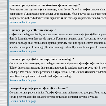
Comment puis-je ajouter une signature � mon message ?
Pour ajouter une signature � un message, vous devez d'abord en cr�er une, en allant
composition d'un message pour ajouter votre signature. Vous pouvez aussi ajouter vot
toujours emp�cher d'attacher votre signature � un message en particulier en d�cochan
Revenir en haut de page
Comment puis-je cr�er un sondage ?
Cr�er un sondage est facile; lorsque vous postez un nouveau sujet (ou �ditez le premie
dans le formulaire en dessous de la partie
Poster un nouveau sujet
(si vous ne le voyez
pour le sondage et au moins deux options (pour d�finir une option, entrez son nom d
une date limite pour le sondage; 0 est un sondage infini. Il y a une limite pour le nomb
Revenir en haut de page
Comment puis-je �diter ou supprimer un sondage ?
Comme pour les messages, les sondages peuvent uniquement �tre �dit�s par le poste
'Editer' du premier message du sujet (il a toujours le sondage associ� avec lui). Si 
sondage. Par contre, si une personne a d�j� vot�, seuls les mod�rateurs et administ
modifiant les options au milieu de la dur�e du sondage.
Revenir en haut de page
Pourquoi ne puis-je pas acc�der � un forum ?
Certains forums peuvent limiter l'acc�s � certains utilisateurs ou groupes. Pour voir, 
forum peuvent accorder cet acc�s; vous pouvez les contacter si vous le voulez.
Revenir en haut de page