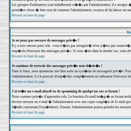
Les groupes d'utilisateurs sont initiallement cr��s par l'administrateur; il y assign
premi�re chose � faire sera de contacter l'administrateur; essayez de lui laisser un 
Revenir en haut de page
Me
Je ne peux pas envoyer de messages priv�s !
Il y a trois raisons pour cela : vous n'�tes pas enregistr� et/ou n'�tes pas connect�
emp�che d'envoyer des messages priv�s. Si vous �tes dans le dernier cas, vous devr
Revenir en haut de page
Je continue de recevoir des messages priv�s non-d�sir�s !
Dans le futur, nous ajouterons une liste noire au syst�me de messagerie priv�e. P
l'administrateur; il a le pouvoir d'emp�cher compl�tement un utilisateur d'envoyer 
Revenir en haut de page
J'ai re�u un e-mail abusif ou de spamming de quelqu'un sur ce forum !
Nous sommes pein�s d'apprendre cela. La fonction d'e-mail int�gr� au forum inclut d
devriez envoyer un e-mail � l'administrateur avec une copie compl�te de l'e-mail que v
d�tails concernant l'exp�diteur). Ensuite, l'administrateur pourra prendre les mesure
Revenir en haut de page