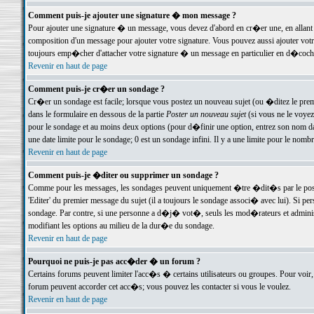
Comment puis-je ajouter une signature � mon message ?
Pour ajouter une signature � un message, vous devez d'abord en cr�er une, en allant
composition d'un message pour ajouter votre signature. Vous pouvez aussi ajouter vot
toujours emp�cher d'attacher votre signature � un message en particulier en d�cochan
Revenir en haut de page
Comment puis-je cr�er un sondage ?
Cr�er un sondage est facile; lorsque vous postez un nouveau sujet (ou �ditez le premie
dans le formulaire en dessous de la partie
Poster un nouveau sujet
(si vous ne le voyez
pour le sondage et au moins deux options (pour d�finir une option, entrez son nom d
une date limite pour le sondage; 0 est un sondage infini. Il y a une limite pour le nomb
Revenir en haut de page
Comment puis-je �diter ou supprimer un sondage ?
Comme pour les messages, les sondages peuvent uniquement �tre �dit�s par le poste
'Editer' du premier message du sujet (il a toujours le sondage associ� avec lui). Si 
sondage. Par contre, si une personne a d�j� vot�, seuls les mod�rateurs et administ
modifiant les options au milieu de la dur�e du sondage.
Revenir en haut de page
Pourquoi ne puis-je pas acc�der � un forum ?
Certains forums peuvent limiter l'acc�s � certains utilisateurs ou groupes. Pour voir, 
forum peuvent accorder cet acc�s; vous pouvez les contacter si vous le voulez.
Revenir en haut de page