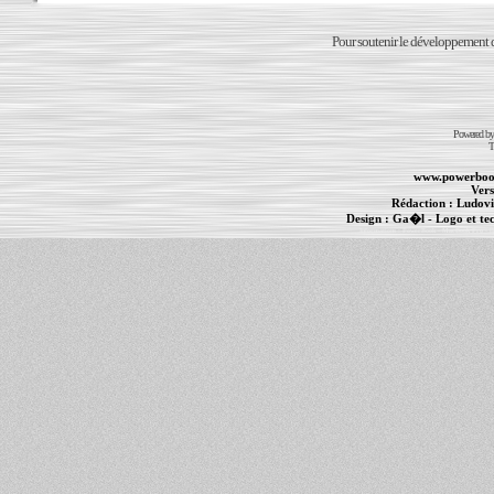
Pour soutenir le développement du
Powered b
T
www.powerboo
Vers
Rédaction :
Ludovi
Design :
Ga�l
- Logo et te
Informations :
PowerBook
-
MacBook Pro
-
i