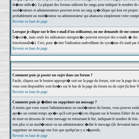
th�me utilis�). La plupart des forums utilisent les rangs pour indiquer le nombre de m
mod�rateurs et administrateurs peuvent avoir un rang sp�cifique qui leur est propre. 
probablement un mod�rateur ou administrateur qui abaissera simplement votre compte
Revenir en haut de page
Lorsque je clique sur le lien e-mail d'un utilisateur, on me demande de me conne
D�sol�, mais seuls les utilisateurs enregistr�s peuvent envoyer des e-mails � des ge
fonctionnalit�). Ceci, pour �viter l'utilisation malveillante du syst�me d'e-mail par 
Revenir en haut de page
Comment puis-je poster un sujet dans un forum ?
Facile, cliquez sur le bouton appropri� soit sur la page du forum, soit sur la page du 
vous sont disponibles sont list�s sur le bas de la page du forum ou du sujet (la liste
V
Revenir en haut de page
Comment puis-je �diter ou supprimer un message ?
A moins que vous soyez l'administrateur ou mod�rateur du forum, vous pouvez seul
apr�s un certain temps apr�s qu'il soit post�) en cliquant sur le bouton
Editer
du me
de texte en dessous de votre message en retournant le lire, indiquant le nombre de fo
non plus si un mod�rateur ou un administrateur �dite le message (ils devraient laisser
supprimer un message une fois que quelqu'un y a r�pondu.
Revenir en haut de page