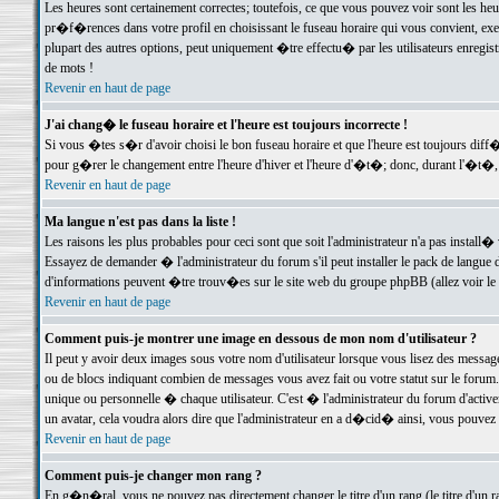
Les heures sont certainement correctes; toutefois, ce que vous pouvez voir sont les he
pr�f�rences dans votre profil en choisissant le fuseau horaire qui vous convient, exe
plupart des autres options, peut uniquement �tre effectu� par les utilisateurs enregis
de mots !
Revenir en haut de page
J'ai chang� le fuseau horaire et l'heure est toujours incorrecte !
Si vous �tes s�r d'avoir choisi le bon fuseau horaire et que l'heure est toujours d
pour g�rer le changement entre l'heure d'hiver et l'heure d'�t�; donc, durant l'�t�,
Revenir en haut de page
Ma langue n'est pas dans la liste !
Les raisons les plus probables pour ceci sont que soit l'administrateur n'a pas install�
Essayez de demander � l'administrateur du forum s'il peut installer le pack de langue d
d'informations peuvent �tre trouv�es sur le site web du groupe phpBB (allez voir le l
Revenir en haut de page
Comment puis-je montrer une image en dessous de mon nom d'utilisateur ?
Il peut y avoir deux images sous votre nom d'utilisateur lorsque vous lisez des mess
ou de blocs indiquant combien de messages vous avez fait ou votre statut sur le for
unique ou personnelle � chaque utilisateur. C'est � l'administrateur du forum d'activer
un avatar, cela voudra alors dire que l'administrateur en a d�cid� ainsi, vous pouvez
Revenir en haut de page
Comment puis-je changer mon rang ?
En g�n�ral, vous ne pouvez pas directement changer le titre d'un rang (le titre d'un ra