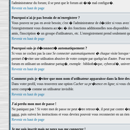
l'administrateur du forum; il se peut que le forum ait �t� mal configur�.
Revenir en haut de page
Pourquoi n'ai-je pas besoin de m'enregistrer ?
Vous pouvez ne pas en avoir besoin; c'est � l'administrateur de d�cider si vous avez 
l'enregistrement vous donnera acc�s � des fonctions additionnelles non-disponibles p
amis, l'inscription � un groupe d'utilisateurs, etc. L'enregistrement prend seulement q
Revenir en haut de page
Pourquoi suis-je d�connect� automatiquement ?
Si vous ne cochez pas la case
Se connecter automatiquement � chaque visite
lorsque 
permet d'�viter une utilisation abusive de votre compte par quelqu'un d'autre. Pour 
forum en utilisant un ordinateur partag�, exemple : biblioth�que, cybercaf�, univers
Revenir en haut de page
Comment puis-je �viter que mon nom d'utilisateur apparaisse dans la liste des u
Dans votre profil, vous trouverez une option
Cacher sa pr�sence en ligne
; si vous c
serez compt� comme un utilisateur invisible.
Revenir en haut de page
J'ai perdu mon mot de passe !
Ne paniquez pas ! Si votre mot de passe ne peut �tre retrouv�, il peut par contre �tre
passe
, puis suivez les instructions et vous devriez pouvoir vous reconnecter en un rien
Revenir en haut de page
Je me suis inscrit mais ne peux pas me connecter !