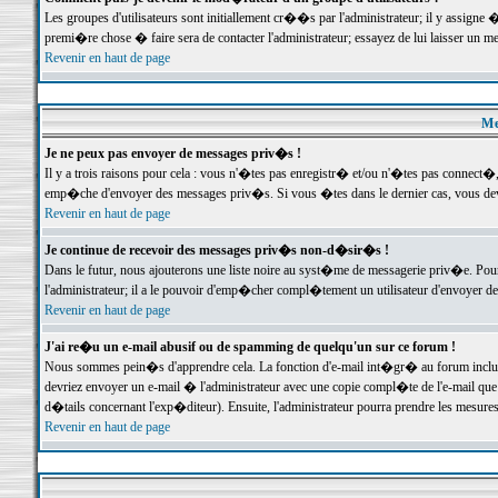
Les groupes d'utilisateurs sont initiallement cr��s par l'administrateur; il y assign
premi�re chose � faire sera de contacter l'administrateur; essayez de lui laisser un 
Revenir en haut de page
Me
Je ne peux pas envoyer de messages priv�s !
Il y a trois raisons pour cela : vous n'�tes pas enregistr� et/ou n'�tes pas connect�
emp�che d'envoyer des messages priv�s. Si vous �tes dans le dernier cas, vous devr
Revenir en haut de page
Je continue de recevoir des messages priv�s non-d�sir�s !
Dans le futur, nous ajouterons une liste noire au syst�me de messagerie priv�e. P
l'administrateur; il a le pouvoir d'emp�cher compl�tement un utilisateur d'envoyer 
Revenir en haut de page
J'ai re�u un e-mail abusif ou de spamming de quelqu'un sur ce forum !
Nous sommes pein�s d'apprendre cela. La fonction d'e-mail int�gr� au forum inclut d
devriez envoyer un e-mail � l'administrateur avec une copie compl�te de l'e-mail que v
d�tails concernant l'exp�diteur). Ensuite, l'administrateur pourra prendre les mesure
Revenir en haut de page