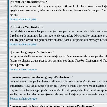
Qui sont les Administrateurs ?
Les Administrateurs sont des personnes qui poss�dent le plus haut niveau de contr�le 
r�glage des permissions, le bannissement d'utilisateurs, la cr�ation de groupes d'uti
forums.
Revenir en haut de page
Qui sont les Mod�rateurs?
Les Mod�rateurs sont des personnes (ou groupes de personnes) dont le but est de veil
d'�diter ou de supprimer les messages et de verrouiller, d�verrouiller, supprimer 
sont l� pour �viter aux gens de faire du
hors-sujet
ou de poster des messages ne res
Revenir en haut de page
Que sont les groupes d'utilisateurs ?
Les groupes d'utilisateurs sont une mani�re pour l'administrateur de regrouper des util
forums) et chaque groupe peut se voir assigner des droits d'acc�s. Ceci permet � 
forum priv�, etc.
Revenir en haut de page
Comment puis-je joindre un groupe d'utilisateurs ?
Pour joindre un groupe d'utilisateurs, cliquez sur le lien
Groupes d'utilisateurs
en haut
d'utilisateurs. Tous les groupes ne sont pas
ouverts
; certains sont
ferm�s
et d'autres p
cliquant sur le bouton appropri�. Le mod�rateur du groupe d'utilisateurs devra appro
Veuillez ne pas harceler un mod�rateur de groupe s'il d�sapprouve votre demande; il 
Revenir en haut de page
Comment puis-je devenir le mod�rateur d'un groupe d'utilisateurs ?