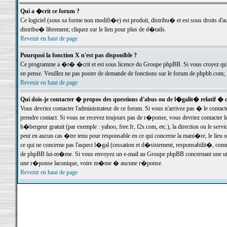
Qui a �crit ce forum ?
Ce logiciel (sous sa forme non modifi�e) est produit, distribu� et est sous droits d'a
distribu� librement; cliquez sur le lien pour plus de d�tails.
Revenir en haut de page
Pourquoi la fonction X n'est pas disponible ?
Ce programme a �t� �crit et est sous licence du Groupe phpBB. Si vous croyez qu'un
en pense. Veuillez ne pas poster de demande de fonctions sur le forum de phpbb.com; 
Revenir en haut de page
Qui dois-je contacter � propos des questions d'abus ou de l�galit� relatif � 
Vous devriez contacter l'administrateur de ce forum. Si vous n'arrivez pas � le conta
prendre contact. Si vous ne recevez toujours pas de r�ponse, vous devriez contacter 
h�bergeur gratuit (par exemple : yahoo, free.fr, f2s.com, etc.), la direction ou le se
peut en aucun cas �tre tenu pour responsable en ce qui concerne la mani�re, le lieu ou 
ce qui ne concerne pas l'aspect l�gal (cessation et d�sistement, responsabilit�, comm
de phpBB lui-m�me. Si vous envoyez un e-mail au Groupe phpBB concernant une utili
une r�ponse laconique, voire m�me � aucune r�ponse.
Revenir en haut de page