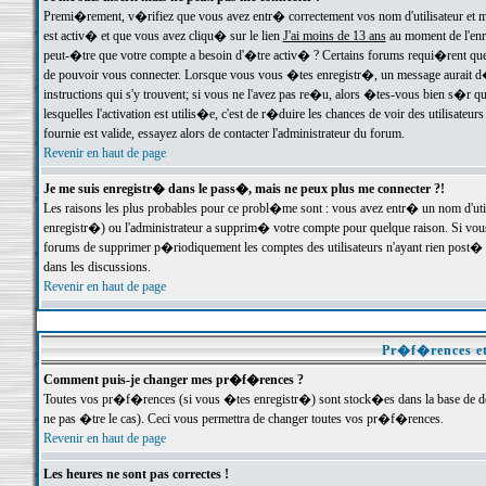
Premi�rement, v�rifiez que vous avez entr� correctement vos nom d'utilisateur et mo
est activ� et que vous avez cliqu� sur le lien
J'ai moins de 13 ans
au moment de l'enre
peut-�tre que votre compte a besoin d'�tre activ� ? Certains forums requi�rent que 
de pouvoir vous connecter. Lorsque vous vous �tes enregistr�, un message aurait d� v
instructions qui s'y trouvent; si vous ne l'avez pas re�u, alors �tes-vous bien s�r que
lesquelles l'activation est utilis�e, c'est de r�duire les chances de voir des utilis
fournie est valide, essayez alors de contacter l'administrateur du forum.
Revenir en haut de page
Je me suis enregistr� dans le pass�, mais ne peux plus me connecter ?!
Les raisons les plus probables pour ce probl�me sont : vous avez entr� un nom d'ut
enregistr�) ou l'administrateur a supprim� votre compte pour quelque raison. Si vous 
forums de supprimer p�riodiquement les comptes des utilisateurs n'ayant rien post� a
dans les discussions.
Revenir en haut de page
Pr�f�rences et
Comment puis-je changer mes pr�f�rences ?
Toutes vos pr�f�rences (si vous �tes enregistr�) sont stock�es dans la base de don
ne pas �tre le cas). Ceci vous permettra de changer toutes vos pr�f�rences.
Revenir en haut de page
Les heures ne sont pas correctes !