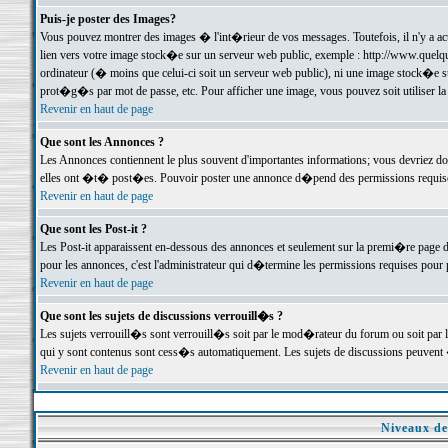
Puis-je poster des Images?
Vous pouvez montrer des images � l'int�rieur de vos messages. Toutefois, il n'y a 
lien vers votre image stock�e sur un serveur web public, exemple : http://www.quelq
ordinateur (� moins que celui-ci soit un serveur web public), ni une image stock�e su
prot�g�s par mot de passe, etc. Pour afficher une image, vous pouvez soit utiliser 
Revenir en haut de page
Que sont les Annonces ?
Les Annonces contiennent le plus souvent d'importantes informations; vous devriez d
elles ont �t� post�es. Pouvoir poster une annonce d�pend des permissions requises;
Revenir en haut de page
Que sont les Post-it ?
Les Post-it apparaissent en-dessous des annonces et seulement sur la premi�re page 
pour les annonces, c'est l'administrateur qui d�termine les permissions requises pour 
Revenir en haut de page
Que sont les sujets de discussions verrouill�s ?
Les sujets verrouill�s sont verrouill�s soit par le mod�rateur du forum ou soit par 
qui y sont contenus sont cess�s automatiquement. Les sujets de discussions peuvent 
Revenir en haut de page
Niveaux de