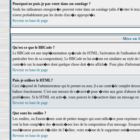
Pourquoi ne puis-je pas voter dans un sondage ?
Seuls les utilisateurs enregistr�s peuvent voter dans un sondage (afin d'�viter le tr
n'avez probablement pas les droits d'acc�s appropri�s.
Revenir en haut de page
Mise en f
Qu'est-ce que le BBCode ?
Le BBCode est une impl�mentation sp�ciale du HTML; l'activation de l'utilisation 
particulier lors de sa composition). Le BBCode en lui-m�me est similaire au style du H
contr�le sur la mani�re dont quelque chose doit �tre affich�. Pour plus d'information
Revenir en haut de page
Puis-je utiliser le HTML?
Ceci d�pend de l'administrateur qui le permet ou non; il a un contr�le complet dessu
balises fonctionnent. C'est une mesure de
s�curit�
pour �viter aux gens d'abuser du 
probl�mes. Si le HTML est activ�, vous pouvez le d�sactiver dans un message en par
Revenir en haut de page
Que sont les smilies ?
Les smilies, ou Emotic�nes sont de petites images qui sont utilis�es pour exprimer certa
voir la liste compl�te des �motic�nes lors de la composition d'un message. Essayez de 
mod�rateur pourrait d�cider de l'�diter, voire m�me de le supprimer enti�rement
Revenir en haut de page