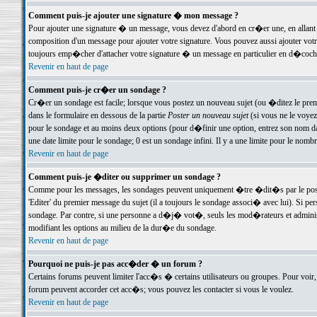
Comment puis-je ajouter une signature � mon message ?
Pour ajouter une signature � un message, vous devez d'abord en cr�er une, en allant
composition d'un message pour ajouter votre signature. Vous pouvez aussi ajouter vot
toujours emp�cher d'attacher votre signature � un message en particulier en d�cochan
Revenir en haut de page
Comment puis-je cr�er un sondage ?
Cr�er un sondage est facile; lorsque vous postez un nouveau sujet (ou �ditez le premie
dans le formulaire en dessous de la partie
Poster un nouveau sujet
(si vous ne le voyez
pour le sondage et au moins deux options (pour d�finir une option, entrez son nom d
une date limite pour le sondage; 0 est un sondage infini. Il y a une limite pour le nomb
Revenir en haut de page
Comment puis-je �diter ou supprimer un sondage ?
Comme pour les messages, les sondages peuvent uniquement �tre �dit�s par le poste
'Editer' du premier message du sujet (il a toujours le sondage associ� avec lui). Si 
sondage. Par contre, si une personne a d�j� vot�, seuls les mod�rateurs et administ
modifiant les options au milieu de la dur�e du sondage.
Revenir en haut de page
Pourquoi ne puis-je pas acc�der � un forum ?
Certains forums peuvent limiter l'acc�s � certains utilisateurs ou groupes. Pour voir, 
forum peuvent accorder cet acc�s; vous pouvez les contacter si vous le voulez.
Revenir en haut de page