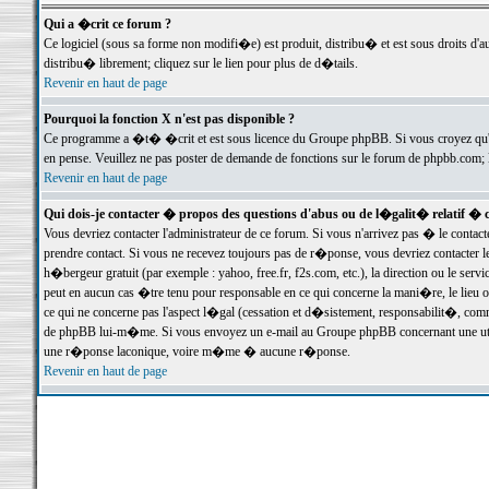
Qui a �crit ce forum ?
Ce logiciel (sous sa forme non modifi�e) est produit, distribu� et est sous droits d'a
distribu� librement; cliquez sur le lien pour plus de d�tails.
Revenir en haut de page
Pourquoi la fonction X n'est pas disponible ?
Ce programme a �t� �crit et est sous licence du Groupe phpBB. Si vous croyez qu'un
en pense. Veuillez ne pas poster de demande de fonctions sur le forum de phpbb.com; 
Revenir en haut de page
Qui dois-je contacter � propos des questions d'abus ou de l�galit� relatif � 
Vous devriez contacter l'administrateur de ce forum. Si vous n'arrivez pas � le conta
prendre contact. Si vous ne recevez toujours pas de r�ponse, vous devriez contacter 
h�bergeur gratuit (par exemple : yahoo, free.fr, f2s.com, etc.), la direction ou le se
peut en aucun cas �tre tenu pour responsable en ce qui concerne la mani�re, le lieu ou 
ce qui ne concerne pas l'aspect l�gal (cessation et d�sistement, responsabilit�, comm
de phpBB lui-m�me. Si vous envoyez un e-mail au Groupe phpBB concernant une utili
une r�ponse laconique, voire m�me � aucune r�ponse.
Revenir en haut de page