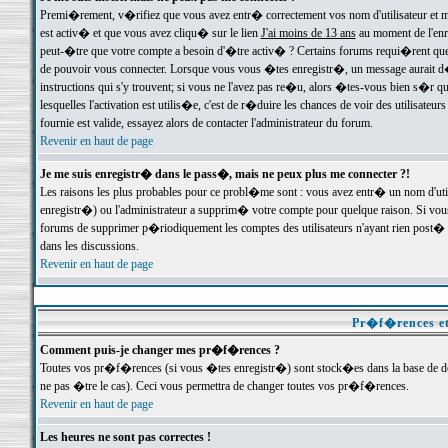
Premi�rement, v�rifiez que vous avez entr� correctement vos nom d'utilisateur et mo
est activ� et que vous avez cliqu� sur le lien
J'ai moins de 13 ans
au moment de l'enre
peut-�tre que votre compte a besoin d'�tre activ� ? Certains forums requi�rent que 
de pouvoir vous connecter. Lorsque vous vous �tes enregistr�, un message aurait d� v
instructions qui s'y trouvent; si vous ne l'avez pas re�u, alors �tes-vous bien s�r que
lesquelles l'activation est utilis�e, c'est de r�duire les chances de voir des utilis
fournie est valide, essayez alors de contacter l'administrateur du forum.
Revenir en haut de page
Je me suis enregistr� dans le pass�, mais ne peux plus me connecter ?!
Les raisons les plus probables pour ce probl�me sont : vous avez entr� un nom d'ut
enregistr�) ou l'administrateur a supprim� votre compte pour quelque raison. Si vous 
forums de supprimer p�riodiquement les comptes des utilisateurs n'ayant rien post� a
dans les discussions.
Revenir en haut de page
Pr�f�rences et
Comment puis-je changer mes pr�f�rences ?
Toutes vos pr�f�rences (si vous �tes enregistr�) sont stock�es dans la base de don
ne pas �tre le cas). Ceci vous permettra de changer toutes vos pr�f�rences.
Revenir en haut de page
Les heures ne sont pas correctes !