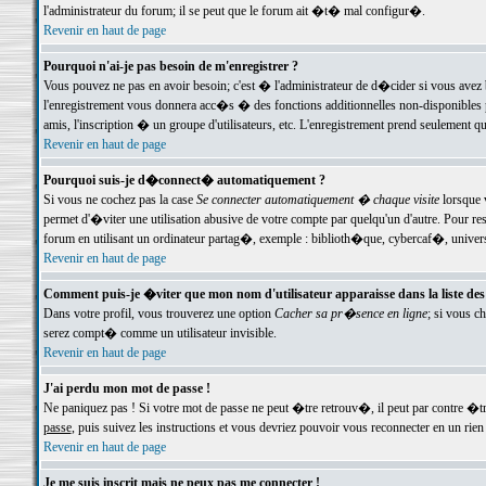
l'administrateur du forum; il se peut que le forum ait �t� mal configur�.
Revenir en haut de page
Pourquoi n'ai-je pas besoin de m'enregistrer ?
Vous pouvez ne pas en avoir besoin; c'est � l'administrateur de d�cider si vous avez 
l'enregistrement vous donnera acc�s � des fonctions additionnelles non-disponibles p
amis, l'inscription � un groupe d'utilisateurs, etc. L'enregistrement prend seulement q
Revenir en haut de page
Pourquoi suis-je d�connect� automatiquement ?
Si vous ne cochez pas la case
Se connecter automatiquement � chaque visite
lorsque 
permet d'�viter une utilisation abusive de votre compte par quelqu'un d'autre. Pour 
forum en utilisant un ordinateur partag�, exemple : biblioth�que, cybercaf�, univers
Revenir en haut de page
Comment puis-je �viter que mon nom d'utilisateur apparaisse dans la liste des u
Dans votre profil, vous trouverez une option
Cacher sa pr�sence en ligne
; si vous c
serez compt� comme un utilisateur invisible.
Revenir en haut de page
J'ai perdu mon mot de passe !
Ne paniquez pas ! Si votre mot de passe ne peut �tre retrouv�, il peut par contre �tre
passe
, puis suivez les instructions et vous devriez pouvoir vous reconnecter en un rien
Revenir en haut de page
Je me suis inscrit mais ne peux pas me connecter !