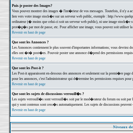
Puis-je poster des Images?
Vous pouvez montrer des images � l'int�rieur de vos messages. Toutefois, il n'y a 
lien vers votre image stock�e sur un serveur web public, exemple : http://www.quelq
ordinateur (� moins que celui-ci soit un serveur web public), ni une image stock�e su
prot�g�s par mot de passe, etc. Pour afficher une image, vous pouvez soit utiliser 
Revenir en haut de page
Que sont les Annonces ?
Les Annonces contiennent le plus souvent d'importantes informations; vous devriez d
elles ont �t� post�es. Pouvoir poster une annonce d�pend des permissions requises;
Revenir en haut de page
Que sont les Post-it ?
Les Post-it apparaissent en-dessous des annonces et seulement sur la premi�re page 
pour les annonces, c'est l'administrateur qui d�termine les permissions requises pour 
Revenir en haut de page
Que sont les sujets de discussions verrouill�s ?
Les sujets verrouill�s sont verrouill�s soit par le mod�rateur du forum ou soit par 
qui y sont contenus sont cess�s automatiquement. Les sujets de discussions peuvent 
Revenir en haut de page
Niveaux de