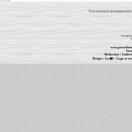
Pour soutenir le développement du
Powered b
T
www.powerboo
Vers
Rédaction :
Ludovi
Design :
Ga�l
- Logo et te
Informations :
PowerBook
-
MacBook Pro
-
i