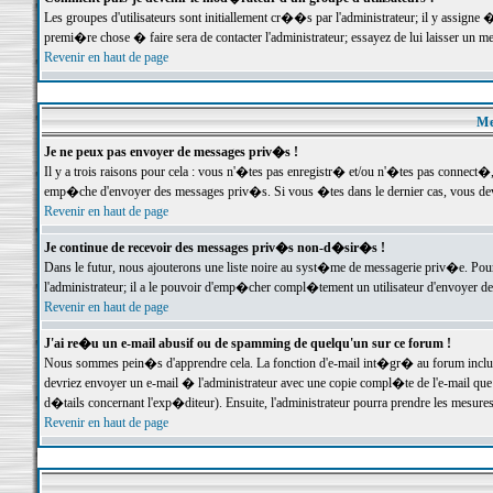
Les groupes d'utilisateurs sont initiallement cr��s par l'administrateur; il y assign
premi�re chose � faire sera de contacter l'administrateur; essayez de lui laisser un 
Revenir en haut de page
Me
Je ne peux pas envoyer de messages priv�s !
Il y a trois raisons pour cela : vous n'�tes pas enregistr� et/ou n'�tes pas connect�
emp�che d'envoyer des messages priv�s. Si vous �tes dans le dernier cas, vous devr
Revenir en haut de page
Je continue de recevoir des messages priv�s non-d�sir�s !
Dans le futur, nous ajouterons une liste noire au syst�me de messagerie priv�e. P
l'administrateur; il a le pouvoir d'emp�cher compl�tement un utilisateur d'envoyer 
Revenir en haut de page
J'ai re�u un e-mail abusif ou de spamming de quelqu'un sur ce forum !
Nous sommes pein�s d'apprendre cela. La fonction d'e-mail int�gr� au forum inclut d
devriez envoyer un e-mail � l'administrateur avec une copie compl�te de l'e-mail que v
d�tails concernant l'exp�diteur). Ensuite, l'administrateur pourra prendre les mesure
Revenir en haut de page