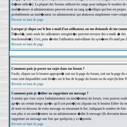
th�me utilis�). La plupart des forums utilisent les rangs pour indiquer le nombre de m
mod�rateurs et administrateurs peuvent avoir un rang sp�cifique qui leur est propre. 
probablement un mod�rateur ou administrateur qui abaissera simplement votre compte
Revenir en haut de page
Lorsque je clique sur le lien e-mail d'un utilisateur, on me demande de me conne
D�sol�, mais seuls les utilisateurs enregistr�s peuvent envoyer des e-mails � des ge
fonctionnalit�). Ceci, pour �viter l'utilisation malveillante du syst�me d'e-mail par 
Revenir en haut de page
Comment puis-je poster un sujet dans un forum ?
Facile, cliquez sur le bouton appropri� soit sur la page du forum, soit sur la page du 
vous sont disponibles sont list�s sur le bas de la page du forum ou du sujet (la liste
V
Revenir en haut de page
Comment puis-je �diter ou supprimer un message ?
A moins que vous soyez l'administrateur ou mod�rateur du forum, vous pouvez seul
apr�s un certain temps apr�s qu'il soit post�) en cliquant sur le bouton
Editer
du me
de texte en dessous de votre message en retournant le lire, indiquant le nombre de fo
non plus si un mod�rateur ou un administrateur �dite le message (ils devraient laisser
supprimer un message une fois que quelqu'un y a r�pondu.
Revenir en haut de page