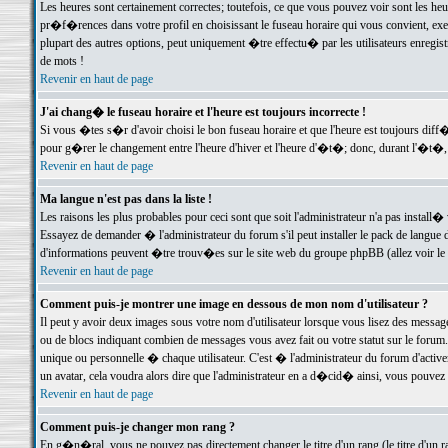
Les heures sont certainement correctes; toutefois, ce que vous pouvez voir sont les he
pr�f�rences dans votre profil en choisissant le fuseau horaire qui vous convient, exe
plupart des autres options, peut uniquement �tre effectu� par les utilisateurs enregis
de mots !
Revenir en haut de page
J'ai chang� le fuseau horaire et l'heure est toujours incorrecte !
Si vous �tes s�r d'avoir choisi le bon fuseau horaire et que l'heure est toujours d
pour g�rer le changement entre l'heure d'hiver et l'heure d'�t�; donc, durant l'�t�,
Revenir en haut de page
Ma langue n'est pas dans la liste !
Les raisons les plus probables pour ceci sont que soit l'administrateur n'a pas install�
Essayez de demander � l'administrateur du forum s'il peut installer le pack de langue d
d'informations peuvent �tre trouv�es sur le site web du groupe phpBB (allez voir le l
Revenir en haut de page
Comment puis-je montrer une image en dessous de mon nom d'utilisateur ?
Il peut y avoir deux images sous votre nom d'utilisateur lorsque vous lisez des mess
ou de blocs indiquant combien de messages vous avez fait ou votre statut sur le for
unique ou personnelle � chaque utilisateur. C'est � l'administrateur du forum d'activer
un avatar, cela voudra alors dire que l'administrateur en a d�cid� ainsi, vous pouvez
Revenir en haut de page
Comment puis-je changer mon rang ?
En g�n�ral, vous ne pouvez pas directement changer le titre d'un rang (le titre d'un ra