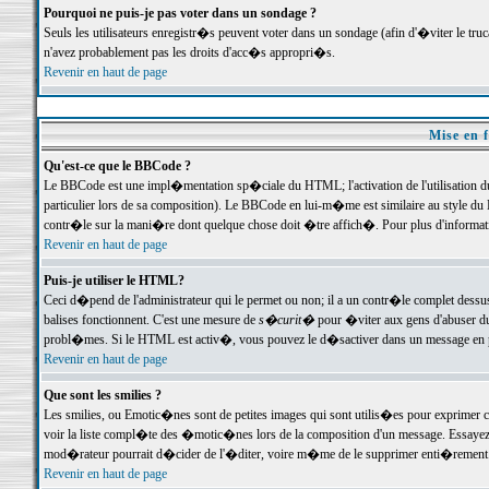
Pourquoi ne puis-je pas voter dans un sondage ?
Seuls les utilisateurs enregistr�s peuvent voter dans un sondage (afin d'�viter le tr
n'avez probablement pas les droits d'acc�s appropri�s.
Revenir en haut de page
Mise en f
Qu'est-ce que le BBCode ?
Le BBCode est une impl�mentation sp�ciale du HTML; l'activation de l'utilisation 
particulier lors de sa composition). Le BBCode en lui-m�me est similaire au style du H
contr�le sur la mani�re dont quelque chose doit �tre affich�. Pour plus d'information
Revenir en haut de page
Puis-je utiliser le HTML?
Ceci d�pend de l'administrateur qui le permet ou non; il a un contr�le complet dessu
balises fonctionnent. C'est une mesure de
s�curit�
pour �viter aux gens d'abuser du 
probl�mes. Si le HTML est activ�, vous pouvez le d�sactiver dans un message en par
Revenir en haut de page
Que sont les smilies ?
Les smilies, ou Emotic�nes sont de petites images qui sont utilis�es pour exprimer certa
voir la liste compl�te des �motic�nes lors de la composition d'un message. Essayez de 
mod�rateur pourrait d�cider de l'�diter, voire m�me de le supprimer enti�rement
Revenir en haut de page