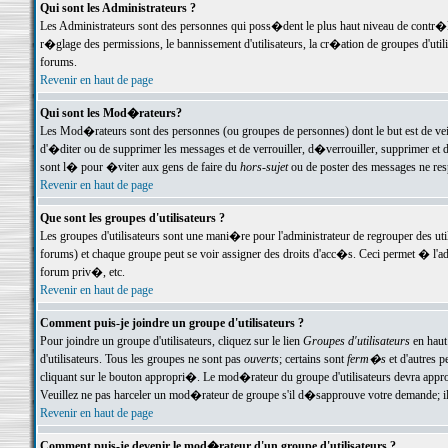
Qui sont les Administrateurs ?
Les Administrateurs sont des personnes qui poss�dent le plus haut niveau de contr�le 
r�glage des permissions, le bannissement d'utilisateurs, la cr�ation de groupes d'uti
forums.
Revenir en haut de page
Qui sont les Mod�rateurs?
Les Mod�rateurs sont des personnes (ou groupes de personnes) dont le but est de veil
d'�diter ou de supprimer les messages et de verrouiller, d�verrouiller, supprimer 
sont l� pour �viter aux gens de faire du
hors-sujet
ou de poster des messages ne res
Revenir en haut de page
Que sont les groupes d'utilisateurs ?
Les groupes d'utilisateurs sont une mani�re pour l'administrateur de regrouper des util
forums) et chaque groupe peut se voir assigner des droits d'acc�s. Ceci permet � 
forum priv�, etc.
Revenir en haut de page
Comment puis-je joindre un groupe d'utilisateurs ?
Pour joindre un groupe d'utilisateurs, cliquez sur le lien
Groupes d'utilisateurs
en haut
d'utilisateurs. Tous les groupes ne sont pas
ouverts
; certains sont
ferm�s
et d'autres p
cliquant sur le bouton appropri�. Le mod�rateur du groupe d'utilisateurs devra appro
Veuillez ne pas harceler un mod�rateur de groupe s'il d�sapprouve votre demande; il 
Revenir en haut de page
Comment puis-je devenir le mod�rateur d'un groupe d'utilisateurs ?