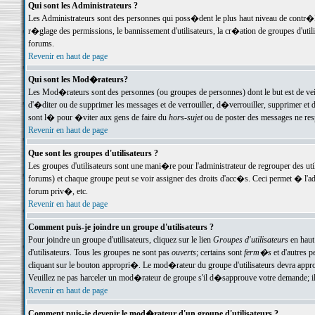
Qui sont les Administrateurs ?
Les Administrateurs sont des personnes qui poss�dent le plus haut niveau de contr�le 
r�glage des permissions, le bannissement d'utilisateurs, la cr�ation de groupes d'uti
forums.
Revenir en haut de page
Qui sont les Mod�rateurs?
Les Mod�rateurs sont des personnes (ou groupes de personnes) dont le but est de veil
d'�diter ou de supprimer les messages et de verrouiller, d�verrouiller, supprimer 
sont l� pour �viter aux gens de faire du
hors-sujet
ou de poster des messages ne res
Revenir en haut de page
Que sont les groupes d'utilisateurs ?
Les groupes d'utilisateurs sont une mani�re pour l'administrateur de regrouper des util
forums) et chaque groupe peut se voir assigner des droits d'acc�s. Ceci permet � 
forum priv�, etc.
Revenir en haut de page
Comment puis-je joindre un groupe d'utilisateurs ?
Pour joindre un groupe d'utilisateurs, cliquez sur le lien
Groupes d'utilisateurs
en haut
d'utilisateurs. Tous les groupes ne sont pas
ouverts
; certains sont
ferm�s
et d'autres p
cliquant sur le bouton appropri�. Le mod�rateur du groupe d'utilisateurs devra appro
Veuillez ne pas harceler un mod�rateur de groupe s'il d�sapprouve votre demande; il 
Revenir en haut de page
Comment puis-je devenir le mod�rateur d'un groupe d'utilisateurs ?