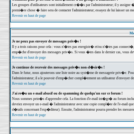
Les groupes d'utilisateurs sont initiallement cr��s par l'administrateur; il y assign
premi�re chose � faire sera de contacter l'administrateur; essayez de lui laisser un 
Revenir en haut de page
Me
Je ne peux pas envoyer de messages priv�s !
Il y a trois raisons pour cela : vous n'�tes pas enregistr� et/ou n'�tes pas connect�
emp�che d'envoyer des messages priv�s. Si vous �tes dans le dernier cas, vous devr
Revenir en haut de page
Je continue de recevoir des messages priv�s non-d�sir�s !
Dans le futur, nous ajouterons une liste noire au syst�me de messagerie priv�e. P
l'administrateur; il a le pouvoir d'emp�cher compl�tement un utilisateur d'envoyer 
Revenir en haut de page
J'ai re�u un e-mail abusif ou de spamming de quelqu'un sur ce forum !
Nous sommes pein�s d'apprendre cela. La fonction d'e-mail int�gr� au forum inclut d
devriez envoyer un e-mail � l'administrateur avec une copie compl�te de l'e-mail que v
d�tails concernant l'exp�diteur). Ensuite, l'administrateur pourra prendre les mesure
Revenir en haut de page