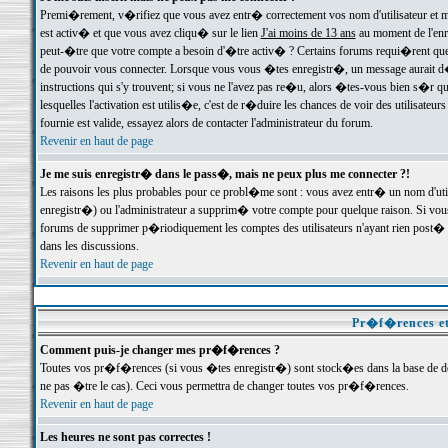
Premi�rement, v�rifiez que vous avez entr� correctement vos nom d'utilisateur et mo
est activ� et que vous avez cliqu� sur le lien
J'ai moins de 13 ans
au moment de l'enre
peut-�tre que votre compte a besoin d'�tre activ� ? Certains forums requi�rent que 
de pouvoir vous connecter. Lorsque vous vous �tes enregistr�, un message aurait d� v
instructions qui s'y trouvent; si vous ne l'avez pas re�u, alors �tes-vous bien s�r que
lesquelles l'activation est utilis�e, c'est de r�duire les chances de voir des utilis
fournie est valide, essayez alors de contacter l'administrateur du forum.
Revenir en haut de page
Je me suis enregistr� dans le pass�, mais ne peux plus me connecter ?!
Les raisons les plus probables pour ce probl�me sont : vous avez entr� un nom d'ut
enregistr�) ou l'administrateur a supprim� votre compte pour quelque raison. Si vous 
forums de supprimer p�riodiquement les comptes des utilisateurs n'ayant rien post� a
dans les discussions.
Revenir en haut de page
Pr�f�rences et
Comment puis-je changer mes pr�f�rences ?
Toutes vos pr�f�rences (si vous �tes enregistr�) sont stock�es dans la base de don
ne pas �tre le cas). Ceci vous permettra de changer toutes vos pr�f�rences.
Revenir en haut de page
Les heures ne sont pas correctes !