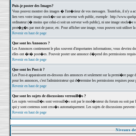
Puis-je poster des Images?
Vous pouvez montrer des images � l'int�rieur de vos messages. Toutefois, il n'y a 
lien vers votre image stock�e sur un serveur web public, exemple : http://www.quelq
ordinateur (� moins que celui-ci soit un serveur web public), ni une image stock�e su
prot�g�s par mot de passe, etc. Pour afficher une image, vous pouvez soit utiliser 
Revenir en haut de page
Que sont les Annonces ?
Les Annonces contiennent le plus souvent d'importantes informations; vous devriez d
elles ont �t� post�es. Pouvoir poster une annonce d�pend des permissions requises;
Revenir en haut de page
Que sont les Post-it ?
Les Post-it apparaissent en-dessous des annonces et seulement sur la premi�re page 
pour les annonces, c'est l'administrateur qui d�termine les permissions requises pour 
Revenir en haut de page
Que sont les sujets de discussions verrouill�s ?
Les sujets verrouill�s sont verrouill�s soit par le mod�rateur du forum ou soit par 
qui y sont contenus sont cess�s automatiquement. Les sujets de discussions peuvent 
Revenir en haut de page
Niveaux de