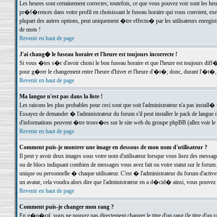
Les heures sont certainement correctes; toutefois, ce que vous pouvez voir sont les he
pr�f�rences dans votre profil en choisissant le fuseau horaire qui vous convient, exe
plupart des autres options, peut uniquement �tre effectu� par les utilisateurs enregis
de mots !
Revenir en haut de page
J'ai chang� le fuseau horaire et l'heure est toujours incorrecte !
Si vous �tes s�r d'avoir choisi le bon fuseau horaire et que l'heure est toujours d
pour g�rer le changement entre l'heure d'hiver et l'heure d'�t�; donc, durant l'�t�,
Revenir en haut de page
Ma langue n'est pas dans la liste !
Les raisons les plus probables pour ceci sont que soit l'administrateur n'a pas install�
Essayez de demander � l'administrateur du forum s'il peut installer le pack de langue d
d'informations peuvent �tre trouv�es sur le site web du groupe phpBB (allez voir le l
Revenir en haut de page
Comment puis-je montrer une image en dessous de mon nom d'utilisateur ?
Il peut y avoir deux images sous votre nom d'utilisateur lorsque vous lisez des mess
ou de blocs indiquant combien de messages vous avez fait ou votre statut sur le for
unique ou personnelle � chaque utilisateur. C'est � l'administrateur du forum d'activer
un avatar, cela voudra alors dire que l'administrateur en a d�cid� ainsi, vous pouvez
Revenir en haut de page
Comment puis-je changer mon rang ?
En g�n�ral, vous ne pouvez pas directement changer le titre d'un rang (le titre d'un ra