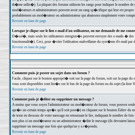
th�me utilis�). La plupart des forums utilisent les rangs pour indiquer le nombre de m
mod�rateurs et administrateurs peuvent avoir un rang sp�cifique qui leur est propre. 
probablement un mod�rateur ou administrateur qui abaissera simplement votre compte
Revenir en haut de page
Lorsque je clique sur le lien e-mail d'un utilisateur, on me demande de me conne
D�sol�, mais seuls les utilisateurs enregistr�s peuvent envoyer des e-mails � des ge
fonctionnalit�). Ceci, pour �viter l'utilisation malveillante du syst�me d'e-mail par 
Revenir en haut de page
Comment puis-je poster un sujet dans un forum ?
Facile, cliquez sur le bouton appropri� soit sur la page du forum, soit sur la page du 
vous sont disponibles sont list�s sur le bas de la page du forum ou du sujet (la liste
V
Revenir en haut de page
Comment puis-je �diter ou supprimer un message ?
A moins que vous soyez l'administrateur ou mod�rateur du forum, vous pouvez seul
apr�s un certain temps apr�s qu'il soit post�) en cliquant sur le bouton
Editer
du me
de texte en dessous de votre message en retournant le lire, indiquant le nombre de fo
non plus si un mod�rateur ou un administrateur �dite le message (ils devraient laisser
supprimer un message une fois que quelqu'un y a r�pondu.
Revenir en haut de page