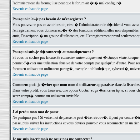
l'administrateur du forum; il se peut que le forum ait �t� mal configur�.
Revenir en haut de page
Pourquoi n'ai-je pas besoin de m'enregistrer ?
Vous pouvez ne pas en avoir besoin; c'est � l'administrateur de d�cider si vous avez 
l'enregistrement vous donnera acc�s � des fonctions additionnelles non-disponibles p
amis, l'inscription � un groupe d'utilisateurs, etc. L'enregistrement prend seulement q
Revenir en haut de page
Pourquoi suis-je d�connect� automatiquement ?
Si vous ne cochez pas la case
Se connecter automatiquement � chaque visite
lorsque 
permet d'�viter une utilisation abusive de votre compte par quelqu'un d'autre. Pour 
forum en utilisant un ordinateur partag�, exemple : biblioth�que, cybercaf�, univers
Revenir en haut de page
Comment puis-je �viter que mon nom d'utilisateur apparaisse dans la liste des u
Dans votre profil, vous trouverez une option
Cacher sa pr�sence en ligne
; si vous c
serez compt� comme un utilisateur invisible.
Revenir en haut de page
J'ai perdu mon mot de passe !
Ne paniquez pas ! Si votre mot de passe ne peut �tre retrouv�, il peut par contre �tre
passe
, puis suivez les instructions et vous devriez pouvoir vous reconnecter en un rien
Revenir en haut de page
Je me suis inscrit mais ne peux pas me connecter !