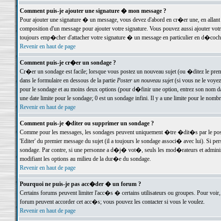
Comment puis-je ajouter une signature � mon message ?
Pour ajouter une signature � un message, vous devez d'abord en cr�er une, en allant
composition d'un message pour ajouter votre signature. Vous pouvez aussi ajouter vot
toujours emp�cher d'attacher votre signature � un message en particulier en d�cochan
Revenir en haut de page
Comment puis-je cr�er un sondage ?
Cr�er un sondage est facile; lorsque vous postez un nouveau sujet (ou �ditez le premie
dans le formulaire en dessous de la partie
Poster un nouveau sujet
(si vous ne le voyez
pour le sondage et au moins deux options (pour d�finir une option, entrez son nom d
une date limite pour le sondage; 0 est un sondage infini. Il y a une limite pour le nomb
Revenir en haut de page
Comment puis-je �diter ou supprimer un sondage ?
Comme pour les messages, les sondages peuvent uniquement �tre �dit�s par le poste
'Editer' du premier message du sujet (il a toujours le sondage associ� avec lui). Si 
sondage. Par contre, si une personne a d�j� vot�, seuls les mod�rateurs et administ
modifiant les options au milieu de la dur�e du sondage.
Revenir en haut de page
Pourquoi ne puis-je pas acc�der � un forum ?
Certains forums peuvent limiter l'acc�s � certains utilisateurs ou groupes. Pour voir, 
forum peuvent accorder cet acc�s; vous pouvez les contacter si vous le voulez.
Revenir en haut de page