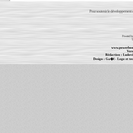
Pour soutenir le développement du
Powered b
T
www.powerboo
Vers
Rédaction :
Ludovi
Design :
Ga�l
- Logo et te
Informations :
PowerBook
-
MacBook Pro
-
i