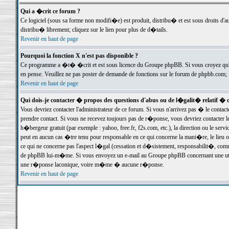
Qui a �crit ce forum ?
Ce logiciel (sous sa forme non modifi�e) est produit, distribu� et est sous droits d'a
distribu� librement; cliquez sur le lien pour plus de d�tails.
Revenir en haut de page
Pourquoi la fonction X n'est pas disponible ?
Ce programme a �t� �crit et est sous licence du Groupe phpBB. Si vous croyez qu'un
en pense. Veuillez ne pas poster de demande de fonctions sur le forum de phpbb.com; 
Revenir en haut de page
Qui dois-je contacter � propos des questions d'abus ou de l�galit� relatif � 
Vous devriez contacter l'administrateur de ce forum. Si vous n'arrivez pas � le conta
prendre contact. Si vous ne recevez toujours pas de r�ponse, vous devriez contacter 
h�bergeur gratuit (par exemple : yahoo, free.fr, f2s.com, etc.), la direction ou le se
peut en aucun cas �tre tenu pour responsable en ce qui concerne la mani�re, le lieu ou 
ce qui ne concerne pas l'aspect l�gal (cessation et d�sistement, responsabilit�, comm
de phpBB lui-m�me. Si vous envoyez un e-mail au Groupe phpBB concernant une utili
une r�ponse laconique, voire m�me � aucune r�ponse.
Revenir en haut de page