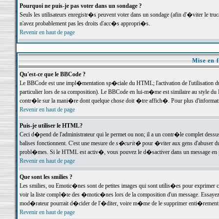
Pourquoi ne puis-je pas voter dans un sondage ?
Seuls les utilisateurs enregistr�s peuvent voter dans un sondage (afin d'�viter le tr
n'avez probablement pas les droits d'acc�s appropri�s.
Revenir en haut de page
Mise en f
Qu'est-ce que le BBCode ?
Le BBCode est une impl�mentation sp�ciale du HTML; l'activation de l'utilisation 
particulier lors de sa composition). Le BBCode en lui-m�me est similaire au style du H
contr�le sur la mani�re dont quelque chose doit �tre affich�. Pour plus d'information
Revenir en haut de page
Puis-je utiliser le HTML?
Ceci d�pend de l'administrateur qui le permet ou non; il a un contr�le complet dessu
balises fonctionnent. C'est une mesure de
s�curit�
pour �viter aux gens d'abuser du 
probl�mes. Si le HTML est activ�, vous pouvez le d�sactiver dans un message en par
Revenir en haut de page
Que sont les smilies ?
Les smilies, ou Emotic�nes sont de petites images qui sont utilis�es pour exprimer certa
voir la liste compl�te des �motic�nes lors de la composition d'un message. Essayez de 
mod�rateur pourrait d�cider de l'�diter, voire m�me de le supprimer enti�rement
Revenir en haut de page