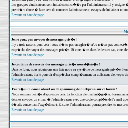
Les groupes d'utilisateurs sont initiallement cr��s par l'administrateur; il y assign
premi�re chose � faire sera de contacter l'administrateur; essayez de lui laisser un 
Revenir en haut de page
Me
Je ne peux pas envoyer de messages priv�s !
Il y a trois raisons pour cela : vous n'�tes pas enregistr� et/ou n'�tes pas connect�
emp�che d'envoyer des messages priv�s. Si vous �tes dans le dernier cas, vous devr
Revenir en haut de page
Je continue de recevoir des messages priv�s non-d�sir�s !
Dans le futur, nous ajouterons une liste noire au syst�me de messagerie priv�e. P
l'administrateur; il a le pouvoir d'emp�cher compl�tement un utilisateur d'envoyer 
Revenir en haut de page
J'ai re�u un e-mail abusif ou de spamming de quelqu'un sur ce forum !
Nous sommes pein�s d'apprendre cela. La fonction d'e-mail int�gr� au forum inclut d
devriez envoyer un e-mail � l'administrateur avec une copie compl�te de l'e-mail que v
d�tails concernant l'exp�diteur). Ensuite, l'administrateur pourra prendre les mesure
Revenir en haut de page