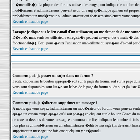
th�me utilis�). La plupart des forums utilisent les rangs pour indiquer le nombre de m
mod�rateurs et administrateurs peuvent avoir un rang sp�cifique qui leur est propre. 
probablement un mod�rateur ou administrateur qui abaissera simplement votre compte
Revenir en haut de page
Lorsque je clique sur le lien e-mail d'un utilisateur, on me demande de me conne
D�sol�, mais seuls les utilisateurs enregistr�s peuvent envoyer des e-mails � des ge
fonctionnalit�). Ceci, pour �viter l'utilisation malveillante du syst�me d'e-mail par 
Revenir en haut de page
Comment puis-je poster un sujet dans un forum ?
Facile, cliquez sur le bouton appropri� soit sur la page du forum, soit sur la page du 
vous sont disponibles sont list�s sur le bas de la page du forum ou du sujet (la liste
V
Revenir en haut de page
Comment puis-je �diter ou supprimer un message ?
A moins que vous soyez l'administrateur ou mod�rateur du forum, vous pouvez seul
apr�s un certain temps apr�s qu'il soit post�) en cliquant sur le bouton
Editer
du me
de texte en dessous de votre message en retournant le lire, indiquant le nombre de fo
non plus si un mod�rateur ou un administrateur �dite le message (ils devraient laisser
supprimer un message une fois que quelqu'un y a r�pondu.
Revenir en haut de page