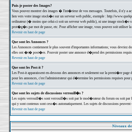
Puis-je poster des Images?
Vous pouvez montrer des images � l'int�rieur de vos messages. Toutefois, il n'y a 
lien vers votre image stock�e sur un serveur web public, exemple : http://www.quelq
ordinateur (� moins que celui-ci soit un serveur web public), ni une image stock�e su
prot�g�s par mot de passe, etc. Pour afficher une image, vous pouvez soit utiliser 
Revenir en haut de page
Que sont les Annonces ?
Les Annonces contiennent le plus souvent d'importantes informations; vous devriez d
elles ont �t� post�es. Pouvoir poster une annonce d�pend des permissions requises;
Revenir en haut de page
Que sont les Post-it ?
Les Post-it apparaissent en-dessous des annonces et seulement sur la premi�re page 
pour les annonces, c'est l'administrateur qui d�termine les permissions requises pour 
Revenir en haut de page
Que sont les sujets de discussions verrouill�s ?
Les sujets verrouill�s sont verrouill�s soit par le mod�rateur du forum ou soit par 
qui y sont contenus sont cess�s automatiquement. Les sujets de discussions peuvent 
Revenir en haut de page
Niveaux de