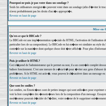
Pourquoi ne puis-je pas voter dans un sondage ?
Seuls les utilisateurs enregistr�s peuvent voter dans un sondage (afin d'�viter le tr
n'avez probablement pas les droits d'acc�s appropri�s.
Revenir en haut de page
Mise en f
Qu'est-ce que le BBCode ?
Le BBCode est une impl�mentation sp�ciale du HTML; l'activation de l'utilisation 
particulier lors de sa composition). Le BBCode en lui-m�me est similaire au style du H
contr�le sur la mani�re dont quelque chose doit �tre affich�. Pour plus d'information
Revenir en haut de page
Puis-je utiliser le HTML?
Ceci d�pend de l'administrateur qui le permet ou non; il a un contr�le complet dessu
balises fonctionnent. C'est une mesure de
s�curit�
pour �viter aux gens d'abuser du 
probl�mes. Si le HTML est activ�, vous pouvez le d�sactiver dans un message en par
Revenir en haut de page
Que sont les smilies ?
Les smilies, ou Emotic�nes sont de petites images qui sont utilis�es pour exprimer certa
voir la liste compl�te des �motic�nes lors de la composition d'un message. Essayez de 
mod�rateur pourrait d�cider de l'�diter, voire m�me de le supprimer enti�rement
Revenir en haut de page