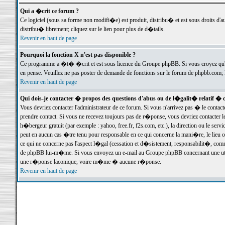
Qui a �crit ce forum ?
Ce logiciel (sous sa forme non modifi�e) est produit, distribu� et est sous droits d'a
distribu� librement; cliquez sur le lien pour plus de d�tails.
Revenir en haut de page
Pourquoi la fonction X n'est pas disponible ?
Ce programme a �t� �crit et est sous licence du Groupe phpBB. Si vous croyez qu'un
en pense. Veuillez ne pas poster de demande de fonctions sur le forum de phpbb.com; 
Revenir en haut de page
Qui dois-je contacter � propos des questions d'abus ou de l�galit� relatif � 
Vous devriez contacter l'administrateur de ce forum. Si vous n'arrivez pas � le conta
prendre contact. Si vous ne recevez toujours pas de r�ponse, vous devriez contacter 
h�bergeur gratuit (par exemple : yahoo, free.fr, f2s.com, etc.), la direction ou le se
peut en aucun cas �tre tenu pour responsable en ce qui concerne la mani�re, le lieu ou 
ce qui ne concerne pas l'aspect l�gal (cessation et d�sistement, responsabilit�, comm
de phpBB lui-m�me. Si vous envoyez un e-mail au Groupe phpBB concernant une utili
une r�ponse laconique, voire m�me � aucune r�ponse.
Revenir en haut de page