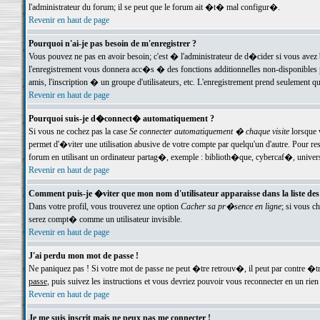
l'administrateur du forum; il se peut que le forum ait �t� mal configur�.
Revenir en haut de page
Pourquoi n'ai-je pas besoin de m'enregistrer ?
Vous pouvez ne pas en avoir besoin; c'est � l'administrateur de d�cider si vous avez 
l'enregistrement vous donnera acc�s � des fonctions additionnelles non-disponibles p
amis, l'inscription � un groupe d'utilisateurs, etc. L'enregistrement prend seulement q
Revenir en haut de page
Pourquoi suis-je d�connect� automatiquement ?
Si vous ne cochez pas la case
Se connecter automatiquement � chaque visite
lorsque 
permet d'�viter une utilisation abusive de votre compte par quelqu'un d'autre. Pour 
forum en utilisant un ordinateur partag�, exemple : biblioth�que, cybercaf�, univers
Revenir en haut de page
Comment puis-je �viter que mon nom d'utilisateur apparaisse dans la liste des u
Dans votre profil, vous trouverez une option
Cacher sa pr�sence en ligne
; si vous c
serez compt� comme un utilisateur invisible.
Revenir en haut de page
J'ai perdu mon mot de passe !
Ne paniquez pas ! Si votre mot de passe ne peut �tre retrouv�, il peut par contre �tre
passe
, puis suivez les instructions et vous devriez pouvoir vous reconnecter en un rien
Revenir en haut de page
Je me suis inscrit mais ne peux pas me connecter !