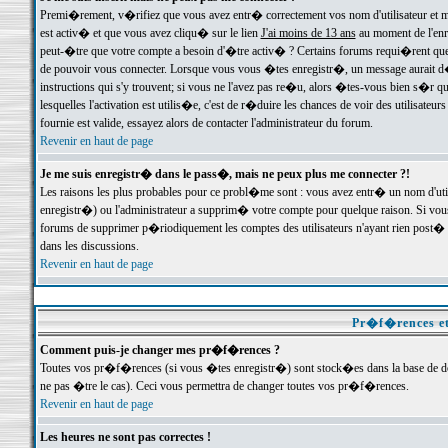
Premi�rement, v�rifiez que vous avez entr� correctement vos nom d'utilisateur et mo
est activ� et que vous avez cliqu� sur le lien
J'ai moins de 13 ans
au moment de l'enre
peut-�tre que votre compte a besoin d'�tre activ� ? Certains forums requi�rent que 
de pouvoir vous connecter. Lorsque vous vous �tes enregistr�, un message aurait d� v
instructions qui s'y trouvent; si vous ne l'avez pas re�u, alors �tes-vous bien s�r que
lesquelles l'activation est utilis�e, c'est de r�duire les chances de voir des utilis
fournie est valide, essayez alors de contacter l'administrateur du forum.
Revenir en haut de page
Je me suis enregistr� dans le pass�, mais ne peux plus me connecter ?!
Les raisons les plus probables pour ce probl�me sont : vous avez entr� un nom d'ut
enregistr�) ou l'administrateur a supprim� votre compte pour quelque raison. Si vous 
forums de supprimer p�riodiquement les comptes des utilisateurs n'ayant rien post� a
dans les discussions.
Revenir en haut de page
Pr�f�rences et
Comment puis-je changer mes pr�f�rences ?
Toutes vos pr�f�rences (si vous �tes enregistr�) sont stock�es dans la base de don
ne pas �tre le cas). Ceci vous permettra de changer toutes vos pr�f�rences.
Revenir en haut de page
Les heures ne sont pas correctes !