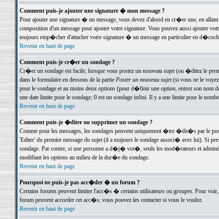
Comment puis-je ajouter une signature � mon message ?
Pour ajouter une signature � un message, vous devez d'abord en cr�er une, en allant
composition d'un message pour ajouter votre signature. Vous pouvez aussi ajouter vot
toujours emp�cher d'attacher votre signature � un message en particulier en d�cochan
Revenir en haut de page
Comment puis-je cr�er un sondage ?
Cr�er un sondage est facile; lorsque vous postez un nouveau sujet (ou �ditez le premie
dans le formulaire en dessous de la partie
Poster un nouveau sujet
(si vous ne le voyez
pour le sondage et au moins deux options (pour d�finir une option, entrez son nom d
une date limite pour le sondage; 0 est un sondage infini. Il y a une limite pour le nomb
Revenir en haut de page
Comment puis-je �diter ou supprimer un sondage ?
Comme pour les messages, les sondages peuvent uniquement �tre �dit�s par le poste
'Editer' du premier message du sujet (il a toujours le sondage associ� avec lui). Si 
sondage. Par contre, si une personne a d�j� vot�, seuls les mod�rateurs et administ
modifiant les options au milieu de la dur�e du sondage.
Revenir en haut de page
Pourquoi ne puis-je pas acc�der � un forum ?
Certains forums peuvent limiter l'acc�s � certains utilisateurs ou groupes. Pour voir, 
forum peuvent accorder cet acc�s; vous pouvez les contacter si vous le voulez.
Revenir en haut de page