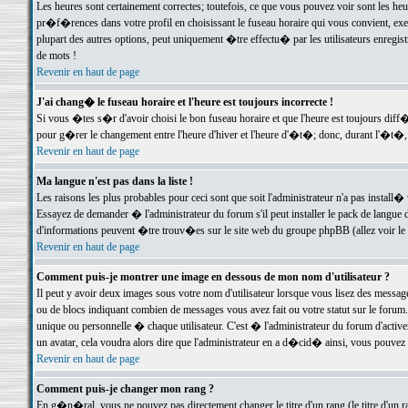
Les heures sont certainement correctes; toutefois, ce que vous pouvez voir sont les he
pr�f�rences dans votre profil en choisissant le fuseau horaire qui vous convient, exe
plupart des autres options, peut uniquement �tre effectu� par les utilisateurs enregis
de mots !
Revenir en haut de page
J'ai chang� le fuseau horaire et l'heure est toujours incorrecte !
Si vous �tes s�r d'avoir choisi le bon fuseau horaire et que l'heure est toujours d
pour g�rer le changement entre l'heure d'hiver et l'heure d'�t�; donc, durant l'�t�,
Revenir en haut de page
Ma langue n'est pas dans la liste !
Les raisons les plus probables pour ceci sont que soit l'administrateur n'a pas install�
Essayez de demander � l'administrateur du forum s'il peut installer le pack de langue d
d'informations peuvent �tre trouv�es sur le site web du groupe phpBB (allez voir le l
Revenir en haut de page
Comment puis-je montrer une image en dessous de mon nom d'utilisateur ?
Il peut y avoir deux images sous votre nom d'utilisateur lorsque vous lisez des mess
ou de blocs indiquant combien de messages vous avez fait ou votre statut sur le for
unique ou personnelle � chaque utilisateur. C'est � l'administrateur du forum d'activer
un avatar, cela voudra alors dire que l'administrateur en a d�cid� ainsi, vous pouvez
Revenir en haut de page
Comment puis-je changer mon rang ?
En g�n�ral, vous ne pouvez pas directement changer le titre d'un rang (le titre d'un ra