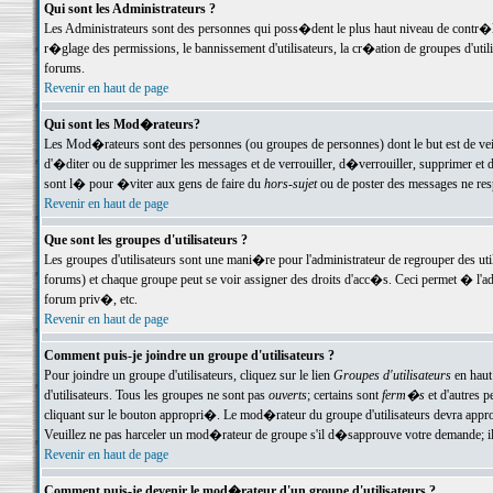
Qui sont les Administrateurs ?
Les Administrateurs sont des personnes qui poss�dent le plus haut niveau de contr�le 
r�glage des permissions, le bannissement d'utilisateurs, la cr�ation de groupes d'uti
forums.
Revenir en haut de page
Qui sont les Mod�rateurs?
Les Mod�rateurs sont des personnes (ou groupes de personnes) dont le but est de veil
d'�diter ou de supprimer les messages et de verrouiller, d�verrouiller, supprimer 
sont l� pour �viter aux gens de faire du
hors-sujet
ou de poster des messages ne res
Revenir en haut de page
Que sont les groupes d'utilisateurs ?
Les groupes d'utilisateurs sont une mani�re pour l'administrateur de regrouper des util
forums) et chaque groupe peut se voir assigner des droits d'acc�s. Ceci permet � 
forum priv�, etc.
Revenir en haut de page
Comment puis-je joindre un groupe d'utilisateurs ?
Pour joindre un groupe d'utilisateurs, cliquez sur le lien
Groupes d'utilisateurs
en haut
d'utilisateurs. Tous les groupes ne sont pas
ouverts
; certains sont
ferm�s
et d'autres p
cliquant sur le bouton appropri�. Le mod�rateur du groupe d'utilisateurs devra appro
Veuillez ne pas harceler un mod�rateur de groupe s'il d�sapprouve votre demande; il 
Revenir en haut de page
Comment puis-je devenir le mod�rateur d'un groupe d'utilisateurs ?