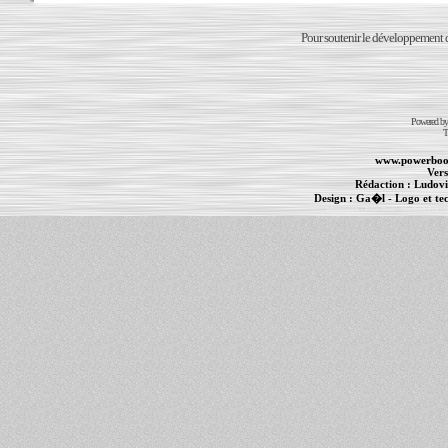
Pour soutenir le développement du
Powered b
T
www.powerboo
Vers
Rédaction :
Ludovi
Design :
Ga�l
- Logo et te
Informations :
PowerBook
-
MacBook Pro
-
i