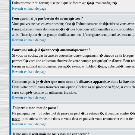
l'administrateur du forum; il se peut que le forum ait �t� mal configur�.
Revenir en haut de page
Pourquoi n'ai-je pas besoin de m'enregistrer ?
Vous pouvez ne pas en avoir besoin; c'est � l'administrateur de d�cider si vous avez 
l'enregistrement vous donnera acc�s � des fonctions additionnelles non-disponibles p
amis, l'inscription � un groupe d'utilisateurs, etc. L'enregistrement prend seulement q
Revenir en haut de page
Pourquoi suis-je d�connect� automatiquement ?
Si vous ne cochez pas la case
Se connecter automatiquement � chaque visite
lorsque 
permet d'�viter une utilisation abusive de votre compte par quelqu'un d'autre. Pour 
forum en utilisant un ordinateur partag�, exemple : biblioth�que, cybercaf�, univers
Revenir en haut de page
Comment puis-je �viter que mon nom d'utilisateur apparaisse dans la liste des u
Dans votre profil, vous trouverez une option
Cacher sa pr�sence en ligne
; si vous c
serez compt� comme un utilisateur invisible.
Revenir en haut de page
J'ai perdu mon mot de passe !
Ne paniquez pas ! Si votre mot de passe ne peut �tre retrouv�, il peut par contre �tre
passe
, puis suivez les instructions et vous devriez pouvoir vous reconnecter en un rien
Revenir en haut de page
Je me suis inscrit mais ne peux pas me connecter !