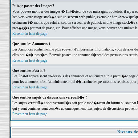
Puis-je poster des Images?
Vous pouvez montrer des images � l'int�rieur de vos messages. Toutefois, il n'y a 
lien vers votre image stock�e sur un serveur web public, exemple : http://www.quelq
ordinateur (� moins que celui-ci soit un serveur web public), ni une image stock�e su
prot�g�s par mot de passe, etc. Pour afficher une image, vous pouvez soit utiliser 
Revenir en haut de page
Que sont les Annonces ?
Les Annonces contiennent le plus souvent d'importantes informations; vous devriez d
elles ont �t� post�es. Pouvoir poster une annonce d�pend des permissions requises;
Revenir en haut de page
Que sont les Post-it ?
Les Post-it apparaissent en-dessous des annonces et seulement sur la premi�re page 
pour les annonces, c'est l'administrateur qui d�termine les permissions requises pour 
Revenir en haut de page
Que sont les sujets de discussions verrouill�s ?
Les sujets verrouill�s sont verrouill�s soit par le mod�rateur du forum ou soit par 
qui y sont contenus sont cess�s automatiquement. Les sujets de discussions peuvent 
Revenir en haut de page
Niveaux de