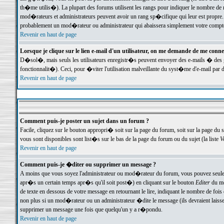
th�me utilis�). La plupart des forums utilisent les rangs pour indiquer le nombre de m
mod�rateurs et administrateurs peuvent avoir un rang sp�cifique qui leur est propre. 
probablement un mod�rateur ou administrateur qui abaissera simplement votre compte
Revenir en haut de page
Lorsque je clique sur le lien e-mail d'un utilisateur, on me demande de me conne
D�sol�, mais seuls les utilisateurs enregistr�s peuvent envoyer des e-mails � des ge
fonctionnalit�). Ceci, pour �viter l'utilisation malveillante du syst�me d'e-mail par 
Revenir en haut de page
Comment puis-je poster un sujet dans un forum ?
Facile, cliquez sur le bouton appropri� soit sur la page du forum, soit sur la page du 
vous sont disponibles sont list�s sur le bas de la page du forum ou du sujet (la liste
V
Revenir en haut de page
Comment puis-je �diter ou supprimer un message ?
A moins que vous soyez l'administrateur ou mod�rateur du forum, vous pouvez seul
apr�s un certain temps apr�s qu'il soit post�) en cliquant sur le bouton
Editer
du me
de texte en dessous de votre message en retournant le lire, indiquant le nombre de fo
non plus si un mod�rateur ou un administrateur �dite le message (ils devraient laisser
supprimer un message une fois que quelqu'un y a r�pondu.
Revenir en haut de page