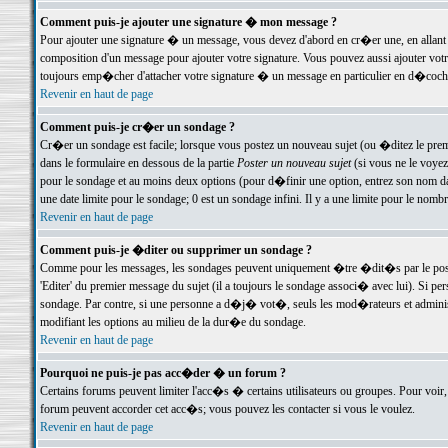
Comment puis-je ajouter une signature � mon message ?
Pour ajouter une signature � un message, vous devez d'abord en cr�er une, en allant
composition d'un message pour ajouter votre signature. Vous pouvez aussi ajouter vot
toujours emp�cher d'attacher votre signature � un message en particulier en d�cochan
Revenir en haut de page
Comment puis-je cr�er un sondage ?
Cr�er un sondage est facile; lorsque vous postez un nouveau sujet (ou �ditez le premie
dans le formulaire en dessous de la partie
Poster un nouveau sujet
(si vous ne le voyez
pour le sondage et au moins deux options (pour d�finir une option, entrez son nom d
une date limite pour le sondage; 0 est un sondage infini. Il y a une limite pour le nomb
Revenir en haut de page
Comment puis-je �diter ou supprimer un sondage ?
Comme pour les messages, les sondages peuvent uniquement �tre �dit�s par le poste
'Editer' du premier message du sujet (il a toujours le sondage associ� avec lui). Si 
sondage. Par contre, si une personne a d�j� vot�, seuls les mod�rateurs et administ
modifiant les options au milieu de la dur�e du sondage.
Revenir en haut de page
Pourquoi ne puis-je pas acc�der � un forum ?
Certains forums peuvent limiter l'acc�s � certains utilisateurs ou groupes. Pour voir, 
forum peuvent accorder cet acc�s; vous pouvez les contacter si vous le voulez.
Revenir en haut de page