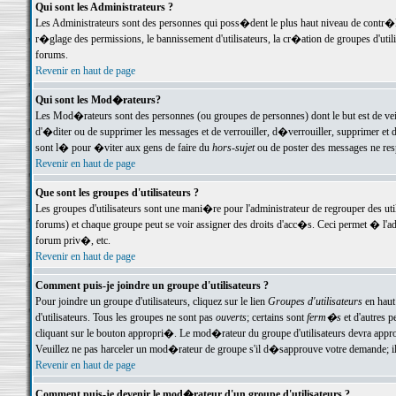
Qui sont les Administrateurs ?
Les Administrateurs sont des personnes qui poss�dent le plus haut niveau de contr�le 
r�glage des permissions, le bannissement d'utilisateurs, la cr�ation de groupes d'uti
forums.
Revenir en haut de page
Qui sont les Mod�rateurs?
Les Mod�rateurs sont des personnes (ou groupes de personnes) dont le but est de veil
d'�diter ou de supprimer les messages et de verrouiller, d�verrouiller, supprimer 
sont l� pour �viter aux gens de faire du
hors-sujet
ou de poster des messages ne res
Revenir en haut de page
Que sont les groupes d'utilisateurs ?
Les groupes d'utilisateurs sont une mani�re pour l'administrateur de regrouper des util
forums) et chaque groupe peut se voir assigner des droits d'acc�s. Ceci permet � 
forum priv�, etc.
Revenir en haut de page
Comment puis-je joindre un groupe d'utilisateurs ?
Pour joindre un groupe d'utilisateurs, cliquez sur le lien
Groupes d'utilisateurs
en haut
d'utilisateurs. Tous les groupes ne sont pas
ouverts
; certains sont
ferm�s
et d'autres p
cliquant sur le bouton appropri�. Le mod�rateur du groupe d'utilisateurs devra appro
Veuillez ne pas harceler un mod�rateur de groupe s'il d�sapprouve votre demande; il 
Revenir en haut de page
Comment puis-je devenir le mod�rateur d'un groupe d'utilisateurs ?