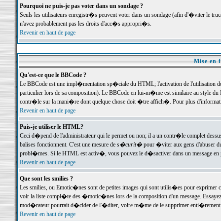
Pourquoi ne puis-je pas voter dans un sondage ?
Seuls les utilisateurs enregistr�s peuvent voter dans un sondage (afin d'�viter le tr
n'avez probablement pas les droits d'acc�s appropri�s.
Revenir en haut de page
Mise en f
Qu'est-ce que le BBCode ?
Le BBCode est une impl�mentation sp�ciale du HTML; l'activation de l'utilisation 
particulier lors de sa composition). Le BBCode en lui-m�me est similaire au style du H
contr�le sur la mani�re dont quelque chose doit �tre affich�. Pour plus d'information
Revenir en haut de page
Puis-je utiliser le HTML?
Ceci d�pend de l'administrateur qui le permet ou non; il a un contr�le complet dessu
balises fonctionnent. C'est une mesure de
s�curit�
pour �viter aux gens d'abuser du 
probl�mes. Si le HTML est activ�, vous pouvez le d�sactiver dans un message en par
Revenir en haut de page
Que sont les smilies ?
Les smilies, ou Emotic�nes sont de petites images qui sont utilis�es pour exprimer certa
voir la liste compl�te des �motic�nes lors de la composition d'un message. Essayez de 
mod�rateur pourrait d�cider de l'�diter, voire m�me de le supprimer enti�rement
Revenir en haut de page