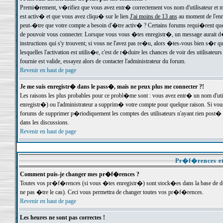
Premi�rement, v�rifiez que vous avez entr� correctement vos nom d'utilisateur et mo
est activ� et que vous avez cliqu� sur le lien
J'ai moins de 13 ans
au moment de l'enre
peut-�tre que votre compte a besoin d'�tre activ� ? Certains forums requi�rent que 
de pouvoir vous connecter. Lorsque vous vous �tes enregistr�, un message aurait d� v
instructions qui s'y trouvent; si vous ne l'avez pas re�u, alors �tes-vous bien s�r que
lesquelles l'activation est utilis�e, c'est de r�duire les chances de voir des utilis
fournie est valide, essayez alors de contacter l'administrateur du forum.
Revenir en haut de page
Je me suis enregistr� dans le pass�, mais ne peux plus me connecter ?!
Les raisons les plus probables pour ce probl�me sont : vous avez entr� un nom d'ut
enregistr�) ou l'administrateur a supprim� votre compte pour quelque raison. Si vous 
forums de supprimer p�riodiquement les comptes des utilisateurs n'ayant rien post� a
dans les discussions.
Revenir en haut de page
Pr�f�rences et
Comment puis-je changer mes pr�f�rences ?
Toutes vos pr�f�rences (si vous �tes enregistr�) sont stock�es dans la base de don
ne pas �tre le cas). Ceci vous permettra de changer toutes vos pr�f�rences.
Revenir en haut de page
Les heures ne sont pas correctes !