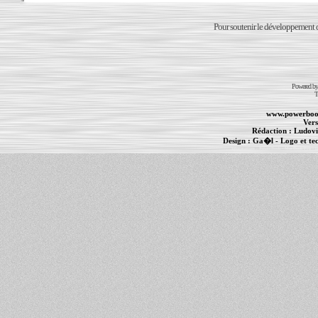
Pour soutenir le développement du
Powered b
T
www.powerboo
Vers
Rédaction :
Ludovi
Design :
Ga�l
- Logo et te
Informations :
PowerBook
-
MacBook Pro
-
i