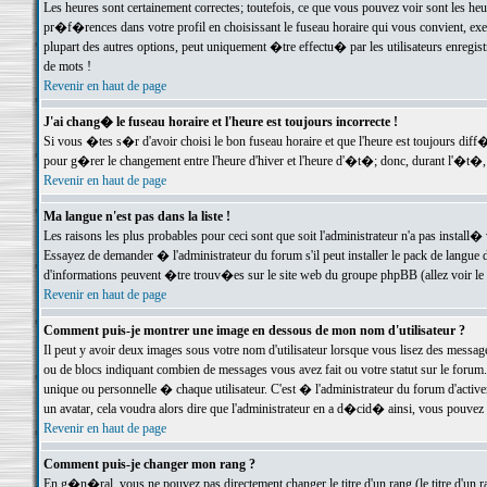
Les heures sont certainement correctes; toutefois, ce que vous pouvez voir sont les he
pr�f�rences dans votre profil en choisissant le fuseau horaire qui vous convient, exe
plupart des autres options, peut uniquement �tre effectu� par les utilisateurs enregis
de mots !
Revenir en haut de page
J'ai chang� le fuseau horaire et l'heure est toujours incorrecte !
Si vous �tes s�r d'avoir choisi le bon fuseau horaire et que l'heure est toujours d
pour g�rer le changement entre l'heure d'hiver et l'heure d'�t�; donc, durant l'�t�,
Revenir en haut de page
Ma langue n'est pas dans la liste !
Les raisons les plus probables pour ceci sont que soit l'administrateur n'a pas install�
Essayez de demander � l'administrateur du forum s'il peut installer le pack de langue d
d'informations peuvent �tre trouv�es sur le site web du groupe phpBB (allez voir le l
Revenir en haut de page
Comment puis-je montrer une image en dessous de mon nom d'utilisateur ?
Il peut y avoir deux images sous votre nom d'utilisateur lorsque vous lisez des mess
ou de blocs indiquant combien de messages vous avez fait ou votre statut sur le for
unique ou personnelle � chaque utilisateur. C'est � l'administrateur du forum d'activer
un avatar, cela voudra alors dire que l'administrateur en a d�cid� ainsi, vous pouvez
Revenir en haut de page
Comment puis-je changer mon rang ?
En g�n�ral, vous ne pouvez pas directement changer le titre d'un rang (le titre d'un ra