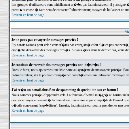
Les groupes d'utilisateurs sont initiallement cr��s par l'administrateur; il y assign
premi�re chose � faire sera de contacter l'administrateur; essayez de lui laisser un 
Revenir en haut de page
Me
Je ne peux pas envoyer de messages priv�s !
Il y a trois raisons pour cela : vous n'�tes pas enregistr� et/ou n'�tes pas connect�
emp�che d'envoyer des messages priv�s. Si vous �tes dans le dernier cas, vous devr
Revenir en haut de page
Je continue de recevoir des messages priv�s non-d�sir�s !
Dans le futur, nous ajouterons une liste noire au syst�me de messagerie priv�e. P
l'administrateur; il a le pouvoir d'emp�cher compl�tement un utilisateur d'envoyer 
Revenir en haut de page
J'ai re�u un e-mail abusif ou de spamming de quelqu'un sur ce forum !
Nous sommes pein�s d'apprendre cela. La fonction d'e-mail int�gr� au forum inclut d
devriez envoyer un e-mail � l'administrateur avec une copie compl�te de l'e-mail que v
d�tails concernant l'exp�diteur). Ensuite, l'administrateur pourra prendre les mesure
Revenir en haut de page