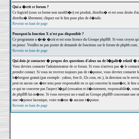
Qui a �crit ce forum ?
Ce logiciel (sous sa forme non modifi�e) est produit, distribu� et est sous droits d'a
distribu� librement; cliquez sur le lien pour plus de d�tails.
Revenir en haut de page
Pourquoi la fonction X n'est pas disponible ?
Ce programme a �t� �crit et est sous licence du Groupe phpBB. Si vous croyez qu'un
en pense. Veuillez ne pas poster de demande de fonctions sur le forum de phpbb.com; 
Revenir en haut de page
Qui dois-je contacter � propos des questions d'abus ou de l�galit� relatif � 
Vous devriez contacter l'administrateur de ce forum. Si vous n'arrivez pas � le conta
prendre contact. Si vous ne recevez toujours pas de r�ponse, vous devriez contacter 
h�bergeur gratuit (par exemple : yahoo, free.fr, f2s.com, etc.), la direction ou le se
peut en aucun cas �tre tenu pour responsable en ce qui concerne la mani�re, le lieu ou 
ce qui ne concerne pas l'aspect l�gal (cessation et d�sistement, responsabilit�, comm
de phpBB lui-m�me. Si vous envoyez un e-mail au Groupe phpBB concernant une utili
une r�ponse laconique, voire m�me � aucune r�ponse.
Revenir en haut de page