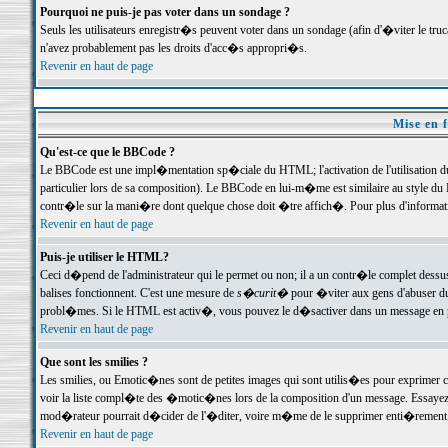
Pourquoi ne puis-je pas voter dans un sondage ?
Seuls les utilisateurs enregistr�s peuvent voter dans un sondage (afin d'�viter le tr
n'avez probablement pas les droits d'acc�s appropri�s.
Revenir en haut de page
Mise en f
Qu'est-ce que le BBCode ?
Le BBCode est une impl�mentation sp�ciale du HTML; l'activation de l'utilisation 
particulier lors de sa composition). Le BBCode en lui-m�me est similaire au style du H
contr�le sur la mani�re dont quelque chose doit �tre affich�. Pour plus d'information
Revenir en haut de page
Puis-je utiliser le HTML?
Ceci d�pend de l'administrateur qui le permet ou non; il a un contr�le complet dessu
balises fonctionnent. C'est une mesure de
s�curit�
pour �viter aux gens d'abuser du 
probl�mes. Si le HTML est activ�, vous pouvez le d�sactiver dans un message en par
Revenir en haut de page
Que sont les smilies ?
Les smilies, ou Emotic�nes sont de petites images qui sont utilis�es pour exprimer certa
voir la liste compl�te des �motic�nes lors de la composition d'un message. Essayez de 
mod�rateur pourrait d�cider de l'�diter, voire m�me de le supprimer enti�rement
Revenir en haut de page