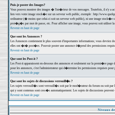
Puis-je poster des Images?
Vous pouvez montrer des images � l'int�rieur de vos messages. Toutefois, il n'y a 
lien vers votre image stock�e sur un serveur web public, exemple : http://www.quelq
ordinateur (� moins que celui-ci soit un serveur web public), ni une image stock�e su
prot�g�s par mot de passe, etc. Pour afficher une image, vous pouvez soit utiliser 
Revenir en haut de page
Que sont les Annonces ?
Les Annonces contiennent le plus souvent d'importantes informations; vous devriez d
elles ont �t� post�es. Pouvoir poster une annonce d�pend des permissions requises;
Revenir en haut de page
Que sont les Post-it ?
Les Post-it apparaissent en-dessous des annonces et seulement sur la premi�re page 
pour les annonces, c'est l'administrateur qui d�termine les permissions requises pour 
Revenir en haut de page
Que sont les sujets de discussions verrouill�s ?
Les sujets verrouill�s sont verrouill�s soit par le mod�rateur du forum ou soit par 
qui y sont contenus sont cess�s automatiquement. Les sujets de discussions peuvent 
Revenir en haut de page
Niveaux de