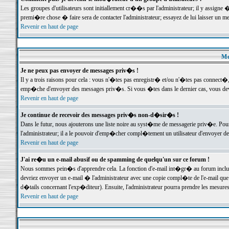
Les groupes d'utilisateurs sont initiallement cr��s par l'administrateur; il y assign
premi�re chose � faire sera de contacter l'administrateur; essayez de lui laisser un 
Revenir en haut de page
Me
Je ne peux pas envoyer de messages priv�s !
Il y a trois raisons pour cela : vous n'�tes pas enregistr� et/ou n'�tes pas connect�
emp�che d'envoyer des messages priv�s. Si vous �tes dans le dernier cas, vous devr
Revenir en haut de page
Je continue de recevoir des messages priv�s non-d�sir�s !
Dans le futur, nous ajouterons une liste noire au syst�me de messagerie priv�e. P
l'administrateur; il a le pouvoir d'emp�cher compl�tement un utilisateur d'envoyer 
Revenir en haut de page
J'ai re�u un e-mail abusif ou de spamming de quelqu'un sur ce forum !
Nous sommes pein�s d'apprendre cela. La fonction d'e-mail int�gr� au forum inclut d
devriez envoyer un e-mail � l'administrateur avec une copie compl�te de l'e-mail que v
d�tails concernant l'exp�diteur). Ensuite, l'administrateur pourra prendre les mesure
Revenir en haut de page