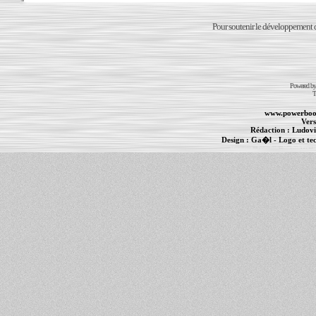
Pour soutenir le développement du
Powered b
T
www.powerboo
Vers
Rédaction :
Ludovi
Design :
Ga�l
- Logo et te
Informations :
PowerBook
-
MacBook Pro
-
i