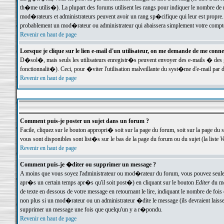
th�me utilis�). La plupart des forums utilisent les rangs pour indiquer le nombre de m
mod�rateurs et administrateurs peuvent avoir un rang sp�cifique qui leur est propre. 
probablement un mod�rateur ou administrateur qui abaissera simplement votre compte
Revenir en haut de page
Lorsque je clique sur le lien e-mail d'un utilisateur, on me demande de me conne
D�sol�, mais seuls les utilisateurs enregistr�s peuvent envoyer des e-mails � des ge
fonctionnalit�). Ceci, pour �viter l'utilisation malveillante du syst�me d'e-mail par 
Revenir en haut de page
Comment puis-je poster un sujet dans un forum ?
Facile, cliquez sur le bouton appropri� soit sur la page du forum, soit sur la page du 
vous sont disponibles sont list�s sur le bas de la page du forum ou du sujet (la liste
V
Revenir en haut de page
Comment puis-je �diter ou supprimer un message ?
A moins que vous soyez l'administrateur ou mod�rateur du forum, vous pouvez seul
apr�s un certain temps apr�s qu'il soit post�) en cliquant sur le bouton
Editer
du me
de texte en dessous de votre message en retournant le lire, indiquant le nombre de fo
non plus si un mod�rateur ou un administrateur �dite le message (ils devraient laisser
supprimer un message une fois que quelqu'un y a r�pondu.
Revenir en haut de page