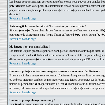
Les heures sont certainement correctes; toutefois, ce que vous pouvez voir sont les he
pr�f�rences dans votre profil en choisissant le fuseau horaire qui vous convient, exe
plupart des autres options, peut uniquement �tre effectu� par les utilisateurs enregis
de mots !
Revenir en haut de page
J'ai chang� le fuseau horaire et l'heure est toujours incorrecte !
Si vous �tes s�r d'avoir choisi le bon fuseau horaire et que l'heure est toujours d
pour g�rer le changement entre l'heure d'hiver et l'heure d'�t�; donc, durant l'�t�,
Revenir en haut de page
Ma langue n'est pas dans la liste !
Les raisons les plus probables pour ceci sont que soit l'administrateur n'a pas install�
Essayez de demander � l'administrateur du forum s'il peut installer le pack de langue d
d'informations peuvent �tre trouv�es sur le site web du groupe phpBB (allez voir le l
Revenir en haut de page
Comment puis-je montrer une image en dessous de mon nom d'utilisateur ?
Il peut y avoir deux images sous votre nom d'utilisateur lorsque vous lisez des mess
ou de blocs indiquant combien de messages vous avez fait ou votre statut sur le for
unique ou personnelle � chaque utilisateur. C'est � l'administrateur du forum d'activer
un avatar, cela voudra alors dire que l'administrateur en a d�cid� ainsi, vous pouvez
Revenir en haut de page
Comment puis-je changer mon rang ?
En g�n�ral, vous ne pouvez pas directement changer le titre d'un rang (le titre d'un ra