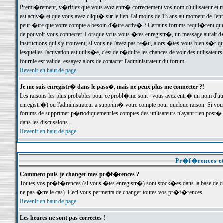
Premi�rement, v�rifiez que vous avez entr� correctement vos nom d'utilisateur et mo
est activ� et que vous avez cliqu� sur le lien
J'ai moins de 13 ans
au moment de l'enre
peut-�tre que votre compte a besoin d'�tre activ� ? Certains forums requi�rent que 
de pouvoir vous connecter. Lorsque vous vous �tes enregistr�, un message aurait d� v
instructions qui s'y trouvent; si vous ne l'avez pas re�u, alors �tes-vous bien s�r que
lesquelles l'activation est utilis�e, c'est de r�duire les chances de voir des utilis
fournie est valide, essayez alors de contacter l'administrateur du forum.
Revenir en haut de page
Je me suis enregistr� dans le pass�, mais ne peux plus me connecter ?!
Les raisons les plus probables pour ce probl�me sont : vous avez entr� un nom d'ut
enregistr�) ou l'administrateur a supprim� votre compte pour quelque raison. Si vous 
forums de supprimer p�riodiquement les comptes des utilisateurs n'ayant rien post� a
dans les discussions.
Revenir en haut de page
Pr�f�rences et
Comment puis-je changer mes pr�f�rences ?
Toutes vos pr�f�rences (si vous �tes enregistr�) sont stock�es dans la base de don
ne pas �tre le cas). Ceci vous permettra de changer toutes vos pr�f�rences.
Revenir en haut de page
Les heures ne sont pas correctes !