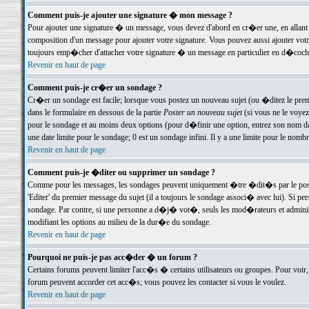
Comment puis-je ajouter une signature � mon message ?
Pour ajouter une signature � un message, vous devez d'abord en cr�er une, en allant
composition d'un message pour ajouter votre signature. Vous pouvez aussi ajouter vot
toujours emp�cher d'attacher votre signature � un message en particulier en d�cochan
Revenir en haut de page
Comment puis-je cr�er un sondage ?
Cr�er un sondage est facile; lorsque vous postez un nouveau sujet (ou �ditez le premie
dans le formulaire en dessous de la partie
Poster un nouveau sujet
(si vous ne le voyez
pour le sondage et au moins deux options (pour d�finir une option, entrez son nom d
une date limite pour le sondage; 0 est un sondage infini. Il y a une limite pour le nomb
Revenir en haut de page
Comment puis-je �diter ou supprimer un sondage ?
Comme pour les messages, les sondages peuvent uniquement �tre �dit�s par le poste
'Editer' du premier message du sujet (il a toujours le sondage associ� avec lui). Si 
sondage. Par contre, si une personne a d�j� vot�, seuls les mod�rateurs et administ
modifiant les options au milieu de la dur�e du sondage.
Revenir en haut de page
Pourquoi ne puis-je pas acc�der � un forum ?
Certains forums peuvent limiter l'acc�s � certains utilisateurs ou groupes. Pour voir, 
forum peuvent accorder cet acc�s; vous pouvez les contacter si vous le voulez.
Revenir en haut de page