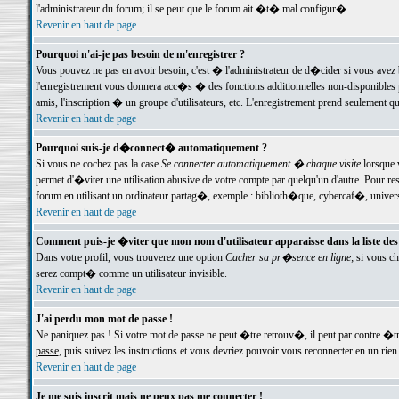
l'administrateur du forum; il se peut que le forum ait �t� mal configur�.
Revenir en haut de page
Pourquoi n'ai-je pas besoin de m'enregistrer ?
Vous pouvez ne pas en avoir besoin; c'est � l'administrateur de d�cider si vous avez 
l'enregistrement vous donnera acc�s � des fonctions additionnelles non-disponibles p
amis, l'inscription � un groupe d'utilisateurs, etc. L'enregistrement prend seulement q
Revenir en haut de page
Pourquoi suis-je d�connect� automatiquement ?
Si vous ne cochez pas la case
Se connecter automatiquement � chaque visite
lorsque 
permet d'�viter une utilisation abusive de votre compte par quelqu'un d'autre. Pour 
forum en utilisant un ordinateur partag�, exemple : biblioth�que, cybercaf�, univers
Revenir en haut de page
Comment puis-je �viter que mon nom d'utilisateur apparaisse dans la liste des u
Dans votre profil, vous trouverez une option
Cacher sa pr�sence en ligne
; si vous c
serez compt� comme un utilisateur invisible.
Revenir en haut de page
J'ai perdu mon mot de passe !
Ne paniquez pas ! Si votre mot de passe ne peut �tre retrouv�, il peut par contre �tre
passe
, puis suivez les instructions et vous devriez pouvoir vous reconnecter en un rien
Revenir en haut de page
Je me suis inscrit mais ne peux pas me connecter !