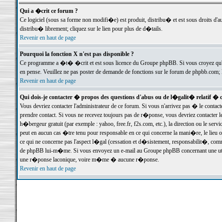
Qui a �crit ce forum ?
Ce logiciel (sous sa forme non modifi�e) est produit, distribu� et est sous droits d'a
distribu� librement; cliquez sur le lien pour plus de d�tails.
Revenir en haut de page
Pourquoi la fonction X n'est pas disponible ?
Ce programme a �t� �crit et est sous licence du Groupe phpBB. Si vous croyez qu'un
en pense. Veuillez ne pas poster de demande de fonctions sur le forum de phpbb.com; 
Revenir en haut de page
Qui dois-je contacter � propos des questions d'abus ou de l�galit� relatif � 
Vous devriez contacter l'administrateur de ce forum. Si vous n'arrivez pas � le conta
prendre contact. Si vous ne recevez toujours pas de r�ponse, vous devriez contacter 
h�bergeur gratuit (par exemple : yahoo, free.fr, f2s.com, etc.), la direction ou le se
peut en aucun cas �tre tenu pour responsable en ce qui concerne la mani�re, le lieu ou 
ce qui ne concerne pas l'aspect l�gal (cessation et d�sistement, responsabilit�, comm
de phpBB lui-m�me. Si vous envoyez un e-mail au Groupe phpBB concernant une utili
une r�ponse laconique, voire m�me � aucune r�ponse.
Revenir en haut de page