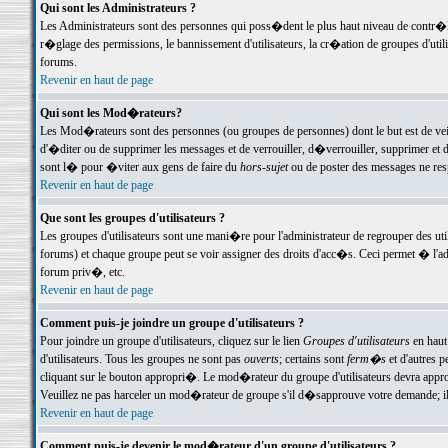
Qui sont les Administrateurs ?
Les Administrateurs sont des personnes qui poss�dent le plus haut niveau de contr�le 
r�glage des permissions, le bannissement d'utilisateurs, la cr�ation de groupes d'uti
forums.
Revenir en haut de page
Qui sont les Mod�rateurs?
Les Mod�rateurs sont des personnes (ou groupes de personnes) dont le but est de veil
d'�diter ou de supprimer les messages et de verrouiller, d�verrouiller, supprimer 
sont l� pour �viter aux gens de faire du
hors-sujet
ou de poster des messages ne res
Revenir en haut de page
Que sont les groupes d'utilisateurs ?
Les groupes d'utilisateurs sont une mani�re pour l'administrateur de regrouper des util
forums) et chaque groupe peut se voir assigner des droits d'acc�s. Ceci permet � 
forum priv�, etc.
Revenir en haut de page
Comment puis-je joindre un groupe d'utilisateurs ?
Pour joindre un groupe d'utilisateurs, cliquez sur le lien
Groupes d'utilisateurs
en haut
d'utilisateurs. Tous les groupes ne sont pas
ouverts
; certains sont
ferm�s
et d'autres p
cliquant sur le bouton appropri�. Le mod�rateur du groupe d'utilisateurs devra appro
Veuillez ne pas harceler un mod�rateur de groupe s'il d�sapprouve votre demande; il 
Revenir en haut de page
Comment puis-je devenir le mod�rateur d'un groupe d'utilisateurs ?