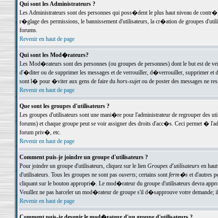
Qui sont les Administrateurs ?
Les Administrateurs sont des personnes qui poss�dent le plus haut niveau de contr�le 
r�glage des permissions, le bannissement d'utilisateurs, la cr�ation de groupes d'uti
forums.
Revenir en haut de page
Qui sont les Mod�rateurs?
Les Mod�rateurs sont des personnes (ou groupes de personnes) dont le but est de veil
d'�diter ou de supprimer les messages et de verrouiller, d�verrouiller, supprimer 
sont l� pour �viter aux gens de faire du
hors-sujet
ou de poster des messages ne res
Revenir en haut de page
Que sont les groupes d'utilisateurs ?
Les groupes d'utilisateurs sont une mani�re pour l'administrateur de regrouper des util
forums) et chaque groupe peut se voir assigner des droits d'acc�s. Ceci permet � 
forum priv�, etc.
Revenir en haut de page
Comment puis-je joindre un groupe d'utilisateurs ?
Pour joindre un groupe d'utilisateurs, cliquez sur le lien
Groupes d'utilisateurs
en haut
d'utilisateurs. Tous les groupes ne sont pas
ouverts
; certains sont
ferm�s
et d'autres p
cliquant sur le bouton appropri�. Le mod�rateur du groupe d'utilisateurs devra appro
Veuillez ne pas harceler un mod�rateur de groupe s'il d�sapprouve votre demande; il 
Revenir en haut de page
Comment puis-je devenir le mod�rateur d'un groupe d'utilisateurs ?