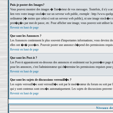
Puis-je poster des Images?
Vous pouvez montrer des images � l'int�rieur de vos messages. Toutefois, il n'y a 
lien vers votre image stock�e sur un serveur web public, exemple : http://www.quelq
ordinateur (� moins que celui-ci soit un serveur web public), ni une image stock�e su
prot�g�s par mot de passe, etc. Pour afficher une image, vous pouvez soit utiliser 
Revenir en haut de page
Que sont les Annonces ?
Les Annonces contiennent le plus souvent d'importantes informations; vous devriez d
elles ont �t� post�es. Pouvoir poster une annonce d�pend des permissions requises;
Revenir en haut de page
Que sont les Post-it ?
Les Post-it apparaissent en-dessous des annonces et seulement sur la premi�re page 
pour les annonces, c'est l'administrateur qui d�termine les permissions requises pour 
Revenir en haut de page
Que sont les sujets de discussions verrouill�s ?
Les sujets verrouill�s sont verrouill�s soit par le mod�rateur du forum ou soit par 
qui y sont contenus sont cess�s automatiquement. Les sujets de discussions peuvent 
Revenir en haut de page
Niveaux de