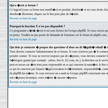
Qui a �crit ce forum ?
Ce logiciel (sous sa forme non modifi�e) est produit, distribu� et est sous droits d'a
distribu� librement; cliquez sur le lien pour plus de d�tails.
Revenir en haut de page
Pourquoi la fonction X n'est pas disponible ?
Ce programme a �t� �crit et est sous licence du Groupe phpBB. Si vous croyez qu'un
en pense. Veuillez ne pas poster de demande de fonctions sur le forum de phpbb.com; 
Revenir en haut de page
Qui dois-je contacter � propos des questions d'abus ou de l�galit� relatif � 
Vous devriez contacter l'administrateur de ce forum. Si vous n'arrivez pas � le conta
prendre contact. Si vous ne recevez toujours pas de r�ponse, vous devriez contacter 
h�bergeur gratuit (par exemple : yahoo, free.fr, f2s.com, etc.), la direction ou le se
peut en aucun cas �tre tenu pour responsable en ce qui concerne la mani�re, le lieu ou 
ce qui ne concerne pas l'aspect l�gal (cessation et d�sistement, responsabilit�, comm
de phpBB lui-m�me. Si vous envoyez un e-mail au Groupe phpBB concernant une utili
une r�ponse laconique, voire m�me � aucune r�ponse.
Revenir en haut de page