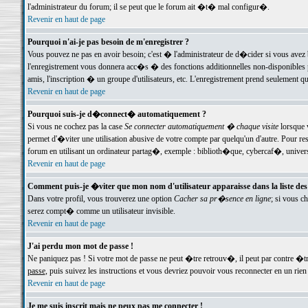
l'administrateur du forum; il se peut que le forum ait �t� mal configur�.
Revenir en haut de page
Pourquoi n'ai-je pas besoin de m'enregistrer ?
Vous pouvez ne pas en avoir besoin; c'est � l'administrateur de d�cider si vous avez 
l'enregistrement vous donnera acc�s � des fonctions additionnelles non-disponibles p
amis, l'inscription � un groupe d'utilisateurs, etc. L'enregistrement prend seulement q
Revenir en haut de page
Pourquoi suis-je d�connect� automatiquement ?
Si vous ne cochez pas la case
Se connecter automatiquement � chaque visite
lorsque 
permet d'�viter une utilisation abusive de votre compte par quelqu'un d'autre. Pour 
forum en utilisant un ordinateur partag�, exemple : biblioth�que, cybercaf�, univers
Revenir en haut de page
Comment puis-je �viter que mon nom d'utilisateur apparaisse dans la liste des u
Dans votre profil, vous trouverez une option
Cacher sa pr�sence en ligne
; si vous c
serez compt� comme un utilisateur invisible.
Revenir en haut de page
J'ai perdu mon mot de passe !
Ne paniquez pas ! Si votre mot de passe ne peut �tre retrouv�, il peut par contre �tre
passe
, puis suivez les instructions et vous devriez pouvoir vous reconnecter en un rien
Revenir en haut de page
Je me suis inscrit mais ne peux pas me connecter !