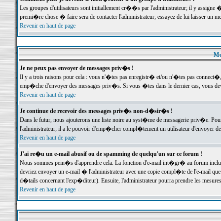
Les groupes d'utilisateurs sont initiallement cr��s par l'administrateur; il y assign
premi�re chose � faire sera de contacter l'administrateur; essayez de lui laisser un 
Revenir en haut de page
Me
Je ne peux pas envoyer de messages priv�s !
Il y a trois raisons pour cela : vous n'�tes pas enregistr� et/ou n'�tes pas connect�
emp�che d'envoyer des messages priv�s. Si vous �tes dans le dernier cas, vous devr
Revenir en haut de page
Je continue de recevoir des messages priv�s non-d�sir�s !
Dans le futur, nous ajouterons une liste noire au syst�me de messagerie priv�e. P
l'administrateur; il a le pouvoir d'emp�cher compl�tement un utilisateur d'envoyer 
Revenir en haut de page
J'ai re�u un e-mail abusif ou de spamming de quelqu'un sur ce forum !
Nous sommes pein�s d'apprendre cela. La fonction d'e-mail int�gr� au forum inclut d
devriez envoyer un e-mail � l'administrateur avec une copie compl�te de l'e-mail que v
d�tails concernant l'exp�diteur). Ensuite, l'administrateur pourra prendre les mesure
Revenir en haut de page