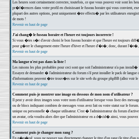
Les heures sont certainement correctes; toutefois, ce que vous pouvez voir sont les he
pr�f�rences dans votre profil en choisissant le fuseau horaire qui vous convient, exe
plupart des autres options, peut uniquement �tre effectu� par les utilisateurs enregis
de mots !
Revenir en haut de page
J'ai chang� le fuseau horaire et l'heure est toujours incorrecte !
Si vous �tes s�r d'avoir choisi le bon fuseau horaire et que l'heure est toujours d
pour g�rer le changement entre l'heure d'hiver et l'heure d'�t�; donc, durant l'�t�,
Revenir en haut de page
Ma langue n'est pas dans la liste !
Les raisons les plus probables pour ceci sont que soit l'administrateur n'a pas install�
Essayez de demander � l'administrateur du forum s'il peut installer le pack de langue d
d'informations peuvent �tre trouv�es sur le site web du groupe phpBB (allez voir le l
Revenir en haut de page
Comment puis-je montrer une image en dessous de mon nom d'utilisateur ?
Il peut y avoir deux images sous votre nom d'utilisateur lorsque vous lisez des mess
ou de blocs indiquant combien de messages vous avez fait ou votre statut sur le for
unique ou personnelle � chaque utilisateur. C'est � l'administrateur du forum d'activer
un avatar, cela voudra alors dire que l'administrateur en a d�cid� ainsi, vous pouvez
Revenir en haut de page
Comment puis-je changer mon rang ?
En g�n�ral, vous ne pouvez pas directement changer le titre d'un rang (le titre d'un ra