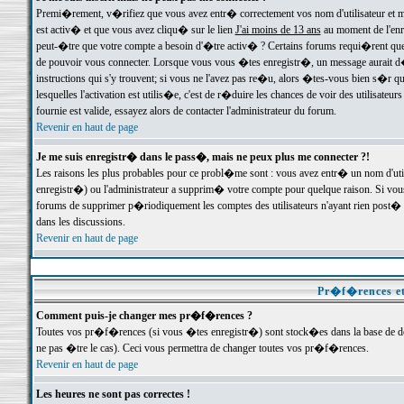
Premi�rement, v�rifiez que vous avez entr� correctement vos nom d'utilisateur et mo
est activ� et que vous avez cliqu� sur le lien
J'ai moins de 13 ans
au moment de l'enre
peut-�tre que votre compte a besoin d'�tre activ� ? Certains forums requi�rent que 
de pouvoir vous connecter. Lorsque vous vous �tes enregistr�, un message aurait d� v
instructions qui s'y trouvent; si vous ne l'avez pas re�u, alors �tes-vous bien s�r que
lesquelles l'activation est utilis�e, c'est de r�duire les chances de voir des utilis
fournie est valide, essayez alors de contacter l'administrateur du forum.
Revenir en haut de page
Je me suis enregistr� dans le pass�, mais ne peux plus me connecter ?!
Les raisons les plus probables pour ce probl�me sont : vous avez entr� un nom d'ut
enregistr�) ou l'administrateur a supprim� votre compte pour quelque raison. Si vous 
forums de supprimer p�riodiquement les comptes des utilisateurs n'ayant rien post� a
dans les discussions.
Revenir en haut de page
Pr�f�rences et
Comment puis-je changer mes pr�f�rences ?
Toutes vos pr�f�rences (si vous �tes enregistr�) sont stock�es dans la base de don
ne pas �tre le cas). Ceci vous permettra de changer toutes vos pr�f�rences.
Revenir en haut de page
Les heures ne sont pas correctes !