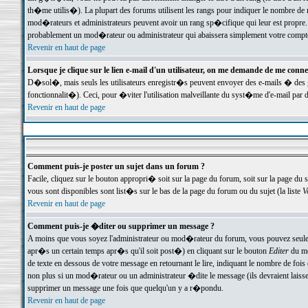
th�me utilis�). La plupart des forums utilisent les rangs pour indiquer le nombre de m
mod�rateurs et administrateurs peuvent avoir un rang sp�cifique qui leur est propre. 
probablement un mod�rateur ou administrateur qui abaissera simplement votre compte
Revenir en haut de page
Lorsque je clique sur le lien e-mail d'un utilisateur, on me demande de me conne
D�sol�, mais seuls les utilisateurs enregistr�s peuvent envoyer des e-mails � des ge
fonctionnalit�). Ceci, pour �viter l'utilisation malveillante du syst�me d'e-mail par 
Revenir en haut de page
Comment puis-je poster un sujet dans un forum ?
Facile, cliquez sur le bouton appropri� soit sur la page du forum, soit sur la page du 
vous sont disponibles sont list�s sur le bas de la page du forum ou du sujet (la liste
V
Revenir en haut de page
Comment puis-je �diter ou supprimer un message ?
A moins que vous soyez l'administrateur ou mod�rateur du forum, vous pouvez seul
apr�s un certain temps apr�s qu'il soit post�) en cliquant sur le bouton
Editer
du me
de texte en dessous de votre message en retournant le lire, indiquant le nombre de fo
non plus si un mod�rateur ou un administrateur �dite le message (ils devraient laisser
supprimer un message une fois que quelqu'un y a r�pondu.
Revenir en haut de page