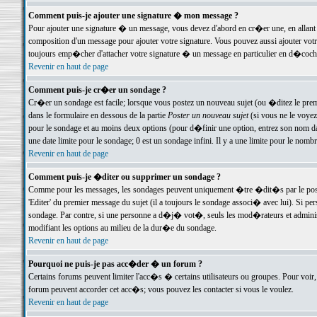
Comment puis-je ajouter une signature � mon message ?
Pour ajouter une signature � un message, vous devez d'abord en cr�er une, en allant
composition d'un message pour ajouter votre signature. Vous pouvez aussi ajouter vot
toujours emp�cher d'attacher votre signature � un message en particulier en d�cochan
Revenir en haut de page
Comment puis-je cr�er un sondage ?
Cr�er un sondage est facile; lorsque vous postez un nouveau sujet (ou �ditez le premie
dans le formulaire en dessous de la partie
Poster un nouveau sujet
(si vous ne le voyez
pour le sondage et au moins deux options (pour d�finir une option, entrez son nom d
une date limite pour le sondage; 0 est un sondage infini. Il y a une limite pour le nomb
Revenir en haut de page
Comment puis-je �diter ou supprimer un sondage ?
Comme pour les messages, les sondages peuvent uniquement �tre �dit�s par le poste
'Editer' du premier message du sujet (il a toujours le sondage associ� avec lui). Si 
sondage. Par contre, si une personne a d�j� vot�, seuls les mod�rateurs et administ
modifiant les options au milieu de la dur�e du sondage.
Revenir en haut de page
Pourquoi ne puis-je pas acc�der � un forum ?
Certains forums peuvent limiter l'acc�s � certains utilisateurs ou groupes. Pour voir, 
forum peuvent accorder cet acc�s; vous pouvez les contacter si vous le voulez.
Revenir en haut de page