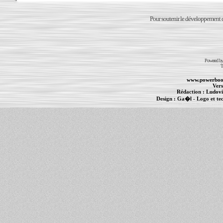
Pour soutenir le développement du
Powered b
T
www.powerboo
Vers
Rédaction :
Ludovi
Design :
Ga�l
- Logo et te
Informations :
PowerBook
-
MacBook Pro
-
i