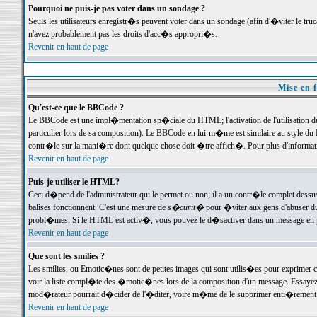
Pourquoi ne puis-je pas voter dans un sondage ?
Seuls les utilisateurs enregistr�s peuvent voter dans un sondage (afin d'�viter le tr
n'avez probablement pas les droits d'acc�s appropri�s.
Revenir en haut de page
Mise en f
Qu'est-ce que le BBCode ?
Le BBCode est une impl�mentation sp�ciale du HTML; l'activation de l'utilisation 
particulier lors de sa composition). Le BBCode en lui-m�me est similaire au style du H
contr�le sur la mani�re dont quelque chose doit �tre affich�. Pour plus d'information
Revenir en haut de page
Puis-je utiliser le HTML?
Ceci d�pend de l'administrateur qui le permet ou non; il a un contr�le complet dessu
balises fonctionnent. C'est une mesure de
s�curit�
pour �viter aux gens d'abuser du 
probl�mes. Si le HTML est activ�, vous pouvez le d�sactiver dans un message en par
Revenir en haut de page
Que sont les smilies ?
Les smilies, ou Emotic�nes sont de petites images qui sont utilis�es pour exprimer certa
voir la liste compl�te des �motic�nes lors de la composition d'un message. Essayez de 
mod�rateur pourrait d�cider de l'�diter, voire m�me de le supprimer enti�rement
Revenir en haut de page