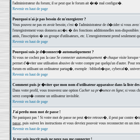
l'administrateur du forum; il se peut que le forum ait �t� mal configur�.
Revenir en haut de page
Pourquoi n'ai-je pas besoin de m'enregistrer ?
Vous pouvez ne pas en avoir besoin; c'est � l'administrateur de d�cider si vous avez 
l'enregistrement vous donnera acc�s � des fonctions additionnelles non-disponibles p
amis, l'inscription � un groupe d'utilisateurs, etc. L'enregistrement prend seulement q
Revenir en haut de page
Pourquoi suis-je d�connect� automatiquement ?
Si vous ne cochez pas la case
Se connecter automatiquement � chaque visite
lorsque 
permet d'�viter une utilisation abusive de votre compte par quelqu'un d'autre. Pour 
forum en utilisant un ordinateur partag�, exemple : biblioth�que, cybercaf�, univers
Revenir en haut de page
Comment puis-je �viter que mon nom d'utilisateur apparaisse dans la liste des u
Dans votre profil, vous trouverez une option
Cacher sa pr�sence en ligne
; si vous c
serez compt� comme un utilisateur invisible.
Revenir en haut de page
J'ai perdu mon mot de passe !
Ne paniquez pas ! Si votre mot de passe ne peut �tre retrouv�, il peut par contre �tre
passe
, puis suivez les instructions et vous devriez pouvoir vous reconnecter en un rien
Revenir en haut de page
Je me suis inscrit mais ne peux pas me connecter !