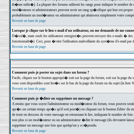
th�me utilis�). La plupart des forums utilisent les rangs pour indiquer le nombre de m
mod�rateurs et administrateurs peuvent avoir un rang sp�cifique qui leur est propre. 
probablement un mod�rateur ou administrateur qui abaissera simplement votre compte
Revenir en haut de page
Lorsque je clique sur le lien e-mail d'un utilisateur, on me demande de me conne
D�sol�, mais seuls les utilisateurs enregistr�s peuvent envoyer des e-mails � des ge
fonctionnalit�). Ceci, pour �viter l'utilisation malveillante du syst�me d'e-mail par 
Revenir en haut de page
Comment puis-je poster un sujet dans un forum ?
Facile, cliquez sur le bouton appropri� soit sur la page du forum, soit sur la page du 
vous sont disponibles sont list�s sur le bas de la page du forum ou du sujet (la liste
V
Revenir en haut de page
Comment puis-je �diter ou supprimer un message ?
A moins que vous soyez l'administrateur ou mod�rateur du forum, vous pouvez seul
apr�s un certain temps apr�s qu'il soit post�) en cliquant sur le bouton
Editer
du me
de texte en dessous de votre message en retournant le lire, indiquant le nombre de fo
non plus si un mod�rateur ou un administrateur �dite le message (ils devraient laisser
supprimer un message une fois que quelqu'un y a r�pondu.
Revenir en haut de page