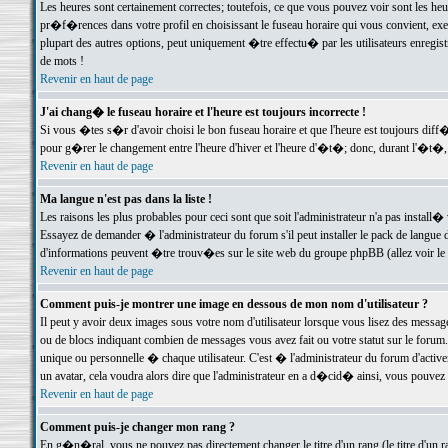
Les heures sont certainement correctes; toutefois, ce que vous pouvez voir sont les he
pr�f�rences dans votre profil en choisissant le fuseau horaire qui vous convient, exe
plupart des autres options, peut uniquement �tre effectu� par les utilisateurs enregis
de mots !
Revenir en haut de page
J'ai chang� le fuseau horaire et l'heure est toujours incorrecte !
Si vous �tes s�r d'avoir choisi le bon fuseau horaire et que l'heure est toujours d
pour g�rer le changement entre l'heure d'hiver et l'heure d'�t�; donc, durant l'�t�,
Revenir en haut de page
Ma langue n'est pas dans la liste !
Les raisons les plus probables pour ceci sont que soit l'administrateur n'a pas install�
Essayez de demander � l'administrateur du forum s'il peut installer le pack de langue d
d'informations peuvent �tre trouv�es sur le site web du groupe phpBB (allez voir le l
Revenir en haut de page
Comment puis-je montrer une image en dessous de mon nom d'utilisateur ?
Il peut y avoir deux images sous votre nom d'utilisateur lorsque vous lisez des mess
ou de blocs indiquant combien de messages vous avez fait ou votre statut sur le for
unique ou personnelle � chaque utilisateur. C'est � l'administrateur du forum d'activer
un avatar, cela voudra alors dire que l'administrateur en a d�cid� ainsi, vous pouvez
Revenir en haut de page
Comment puis-je changer mon rang ?
En g�n�ral, vous ne pouvez pas directement changer le titre d'un rang (le titre d'un ra