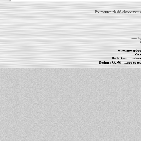
Pour soutenir le développement du
Powered b
T
www.powerboo
Vers
Rédaction :
Ludovi
Design :
Ga�l
- Logo et te
Informations :
PowerBook
-
MacBook Pro
-
i