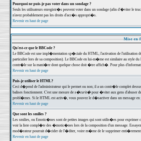
Pourquoi ne puis-je pas voter dans un sondage ?
Seuls les utilisateurs enregistr�s peuvent voter dans un sondage (afin d'�viter le tr
n'avez probablement pas les droits d'acc�s appropri�s.
Revenir en haut de page
Mise en f
Qu'est-ce que le BBCode ?
Le BBCode est une impl�mentation sp�ciale du HTML; l'activation de l'utilisation 
particulier lors de sa composition). Le BBCode en lui-m�me est similaire au style du H
contr�le sur la mani�re dont quelque chose doit �tre affich�. Pour plus d'information
Revenir en haut de page
Puis-je utiliser le HTML?
Ceci d�pend de l'administrateur qui le permet ou non; il a un contr�le complet dessu
balises fonctionnent. C'est une mesure de
s�curit�
pour �viter aux gens d'abuser du 
probl�mes. Si le HTML est activ�, vous pouvez le d�sactiver dans un message en par
Revenir en haut de page
Que sont les smilies ?
Les smilies, ou Emotic�nes sont de petites images qui sont utilis�es pour exprimer certa
voir la liste compl�te des �motic�nes lors de la composition d'un message. Essayez de 
mod�rateur pourrait d�cider de l'�diter, voire m�me de le supprimer enti�rement
Revenir en haut de page