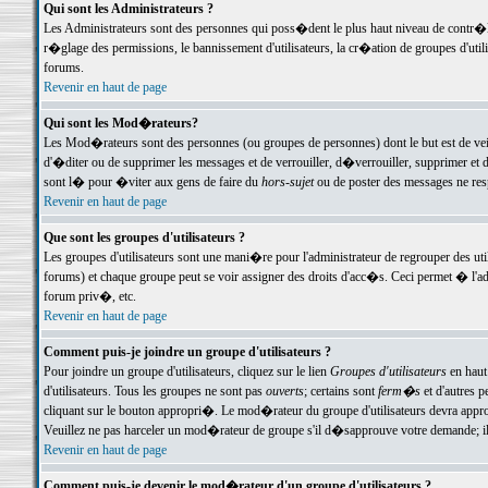
Qui sont les Administrateurs ?
Les Administrateurs sont des personnes qui poss�dent le plus haut niveau de contr�le 
r�glage des permissions, le bannissement d'utilisateurs, la cr�ation de groupes d'uti
forums.
Revenir en haut de page
Qui sont les Mod�rateurs?
Les Mod�rateurs sont des personnes (ou groupes de personnes) dont le but est de veil
d'�diter ou de supprimer les messages et de verrouiller, d�verrouiller, supprimer 
sont l� pour �viter aux gens de faire du
hors-sujet
ou de poster des messages ne res
Revenir en haut de page
Que sont les groupes d'utilisateurs ?
Les groupes d'utilisateurs sont une mani�re pour l'administrateur de regrouper des util
forums) et chaque groupe peut se voir assigner des droits d'acc�s. Ceci permet � 
forum priv�, etc.
Revenir en haut de page
Comment puis-je joindre un groupe d'utilisateurs ?
Pour joindre un groupe d'utilisateurs, cliquez sur le lien
Groupes d'utilisateurs
en haut
d'utilisateurs. Tous les groupes ne sont pas
ouverts
; certains sont
ferm�s
et d'autres p
cliquant sur le bouton appropri�. Le mod�rateur du groupe d'utilisateurs devra appro
Veuillez ne pas harceler un mod�rateur de groupe s'il d�sapprouve votre demande; il 
Revenir en haut de page
Comment puis-je devenir le mod�rateur d'un groupe d'utilisateurs ?