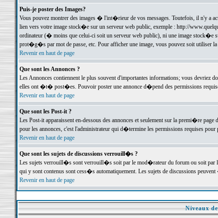
Puis-je poster des Images?
Vous pouvez montrer des images � l'int�rieur de vos messages. Toutefois, il n'y a 
lien vers votre image stock�e sur un serveur web public, exemple : http://www.quelq
ordinateur (� moins que celui-ci soit un serveur web public), ni une image stock�e su
prot�g�s par mot de passe, etc. Pour afficher une image, vous pouvez soit utiliser 
Revenir en haut de page
Que sont les Annonces ?
Les Annonces contiennent le plus souvent d'importantes informations; vous devriez d
elles ont �t� post�es. Pouvoir poster une annonce d�pend des permissions requises;
Revenir en haut de page
Que sont les Post-it ?
Les Post-it apparaissent en-dessous des annonces et seulement sur la premi�re page 
pour les annonces, c'est l'administrateur qui d�termine les permissions requises pour 
Revenir en haut de page
Que sont les sujets de discussions verrouill�s ?
Les sujets verrouill�s sont verrouill�s soit par le mod�rateur du forum ou soit par 
qui y sont contenus sont cess�s automatiquement. Les sujets de discussions peuvent 
Revenir en haut de page
Niveaux de