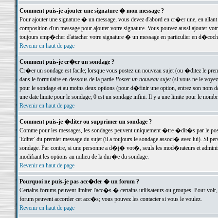
Comment puis-je ajouter une signature � mon message ?
Pour ajouter une signature � un message, vous devez d'abord en cr�er une, en allant
composition d'un message pour ajouter votre signature. Vous pouvez aussi ajouter vot
toujours emp�cher d'attacher votre signature � un message en particulier en d�cochan
Revenir en haut de page
Comment puis-je cr�er un sondage ?
Cr�er un sondage est facile; lorsque vous postez un nouveau sujet (ou �ditez le premie
dans le formulaire en dessous de la partie
Poster un nouveau sujet
(si vous ne le voyez
pour le sondage et au moins deux options (pour d�finir une option, entrez son nom d
une date limite pour le sondage; 0 est un sondage infini. Il y a une limite pour le nomb
Revenir en haut de page
Comment puis-je �diter ou supprimer un sondage ?
Comme pour les messages, les sondages peuvent uniquement �tre �dit�s par le poste
'Editer' du premier message du sujet (il a toujours le sondage associ� avec lui). Si 
sondage. Par contre, si une personne a d�j� vot�, seuls les mod�rateurs et administ
modifiant les options au milieu de la dur�e du sondage.
Revenir en haut de page
Pourquoi ne puis-je pas acc�der � un forum ?
Certains forums peuvent limiter l'acc�s � certains utilisateurs ou groupes. Pour voir, 
forum peuvent accorder cet acc�s; vous pouvez les contacter si vous le voulez.
Revenir en haut de page