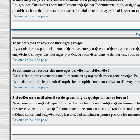
Les groupes d'utilisateurs sont initiallement cr��s par l'administrateur; il y assign
premi�re chose � faire sera de contacter l'administrateur; essayez de lui laisser un 
Revenir en haut de page
Me
Je ne peux pas envoyer de messages priv�s !
Il y a trois raisons pour cela : vous n'�tes pas enregistr� et/ou n'�tes pas connect�
emp�che d'envoyer des messages priv�s. Si vous �tes dans le dernier cas, vous devr
Revenir en haut de page
Je continue de recevoir des messages priv�s non-d�sir�s !
Dans le futur, nous ajouterons une liste noire au syst�me de messagerie priv�e. P
l'administrateur; il a le pouvoir d'emp�cher compl�tement un utilisateur d'envoyer 
Revenir en haut de page
J'ai re�u un e-mail abusif ou de spamming de quelqu'un sur ce forum !
Nous sommes pein�s d'apprendre cela. La fonction d'e-mail int�gr� au forum inclut d
devriez envoyer un e-mail � l'administrateur avec une copie compl�te de l'e-mail que v
d�tails concernant l'exp�diteur). Ensuite, l'administrateur pourra prendre les mesure
Revenir en haut de page