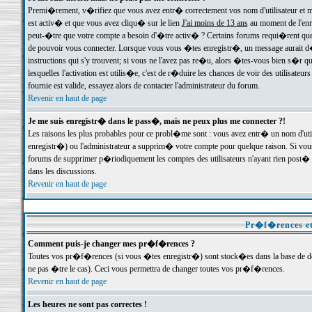
Premi�rement, v�rifiez que vous avez entr� correctement vos nom d'utilisateur et mo
est activ� et que vous avez cliqu� sur le lien
J'ai moins de 13 ans
au moment de l'enre
peut-�tre que votre compte a besoin d'�tre activ� ? Certains forums requi�rent que 
de pouvoir vous connecter. Lorsque vous vous �tes enregistr�, un message aurait d� v
instructions qui s'y trouvent; si vous ne l'avez pas re�u, alors �tes-vous bien s�r que
lesquelles l'activation est utilis�e, c'est de r�duire les chances de voir des utilis
fournie est valide, essayez alors de contacter l'administrateur du forum.
Revenir en haut de page
Je me suis enregistr� dans le pass�, mais ne peux plus me connecter ?!
Les raisons les plus probables pour ce probl�me sont : vous avez entr� un nom d'ut
enregistr�) ou l'administrateur a supprim� votre compte pour quelque raison. Si vous 
forums de supprimer p�riodiquement les comptes des utilisateurs n'ayant rien post� a
dans les discussions.
Revenir en haut de page
Pr�f�rences et
Comment puis-je changer mes pr�f�rences ?
Toutes vos pr�f�rences (si vous �tes enregistr�) sont stock�es dans la base de don
ne pas �tre le cas). Ceci vous permettra de changer toutes vos pr�f�rences.
Revenir en haut de page
Les heures ne sont pas correctes !