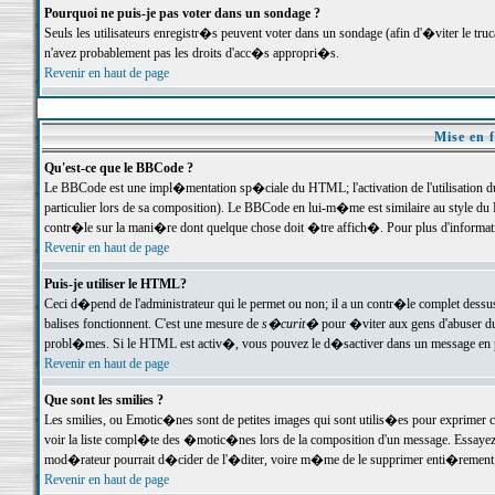
Pourquoi ne puis-je pas voter dans un sondage ?
Seuls les utilisateurs enregistr�s peuvent voter dans un sondage (afin d'�viter le tr
n'avez probablement pas les droits d'acc�s appropri�s.
Revenir en haut de page
Mise en f
Qu'est-ce que le BBCode ?
Le BBCode est une impl�mentation sp�ciale du HTML; l'activation de l'utilisation 
particulier lors de sa composition). Le BBCode en lui-m�me est similaire au style du H
contr�le sur la mani�re dont quelque chose doit �tre affich�. Pour plus d'information
Revenir en haut de page
Puis-je utiliser le HTML?
Ceci d�pend de l'administrateur qui le permet ou non; il a un contr�le complet dessu
balises fonctionnent. C'est une mesure de
s�curit�
pour �viter aux gens d'abuser du 
probl�mes. Si le HTML est activ�, vous pouvez le d�sactiver dans un message en par
Revenir en haut de page
Que sont les smilies ?
Les smilies, ou Emotic�nes sont de petites images qui sont utilis�es pour exprimer certa
voir la liste compl�te des �motic�nes lors de la composition d'un message. Essayez de 
mod�rateur pourrait d�cider de l'�diter, voire m�me de le supprimer enti�rement
Revenir en haut de page