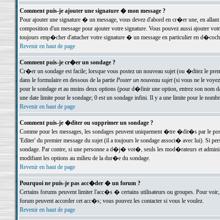
Comment puis-je ajouter une signature � mon message ?
Pour ajouter une signature � un message, vous devez d'abord en cr�er une, en allant
composition d'un message pour ajouter votre signature. Vous pouvez aussi ajouter vot
toujours emp�cher d'attacher votre signature � un message en particulier en d�cochan
Revenir en haut de page
Comment puis-je cr�er un sondage ?
Cr�er un sondage est facile; lorsque vous postez un nouveau sujet (ou �ditez le premie
dans le formulaire en dessous de la partie
Poster un nouveau sujet
(si vous ne le voyez
pour le sondage et au moins deux options (pour d�finir une option, entrez son nom d
une date limite pour le sondage; 0 est un sondage infini. Il y a une limite pour le nomb
Revenir en haut de page
Comment puis-je �diter ou supprimer un sondage ?
Comme pour les messages, les sondages peuvent uniquement �tre �dit�s par le poste
'Editer' du premier message du sujet (il a toujours le sondage associ� avec lui). Si 
sondage. Par contre, si une personne a d�j� vot�, seuls les mod�rateurs et administ
modifiant les options au milieu de la dur�e du sondage.
Revenir en haut de page
Pourquoi ne puis-je pas acc�der � un forum ?
Certains forums peuvent limiter l'acc�s � certains utilisateurs ou groupes. Pour voir, 
forum peuvent accorder cet acc�s; vous pouvez les contacter si vous le voulez.
Revenir en haut de page