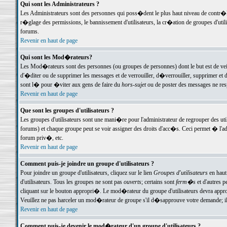
Qui sont les Administrateurs ?
Les Administrateurs sont des personnes qui poss�dent le plus haut niveau de contr�le 
r�glage des permissions, le bannissement d'utilisateurs, la cr�ation de groupes d'uti
forums.
Revenir en haut de page
Qui sont les Mod�rateurs?
Les Mod�rateurs sont des personnes (ou groupes de personnes) dont le but est de veil
d'�diter ou de supprimer les messages et de verrouiller, d�verrouiller, supprimer 
sont l� pour �viter aux gens de faire du
hors-sujet
ou de poster des messages ne res
Revenir en haut de page
Que sont les groupes d'utilisateurs ?
Les groupes d'utilisateurs sont une mani�re pour l'administrateur de regrouper des util
forums) et chaque groupe peut se voir assigner des droits d'acc�s. Ceci permet � 
forum priv�, etc.
Revenir en haut de page
Comment puis-je joindre un groupe d'utilisateurs ?
Pour joindre un groupe d'utilisateurs, cliquez sur le lien
Groupes d'utilisateurs
en haut
d'utilisateurs. Tous les groupes ne sont pas
ouverts
; certains sont
ferm�s
et d'autres p
cliquant sur le bouton appropri�. Le mod�rateur du groupe d'utilisateurs devra appro
Veuillez ne pas harceler un mod�rateur de groupe s'il d�sapprouve votre demande; il 
Revenir en haut de page
Comment puis-je devenir le mod�rateur d'un groupe d'utilisateurs ?