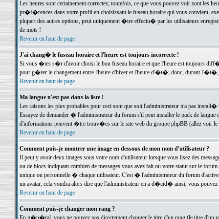
Les heures sont certainement correctes; toutefois, ce que vous pouvez voir sont les he
pr�f�rences dans votre profil en choisissant le fuseau horaire qui vous convient, exe
plupart des autres options, peut uniquement �tre effectu� par les utilisateurs enregis
de mots !
Revenir en haut de page
J'ai chang� le fuseau horaire et l'heure est toujours incorrecte !
Si vous �tes s�r d'avoir choisi le bon fuseau horaire et que l'heure est toujours d
pour g�rer le changement entre l'heure d'hiver et l'heure d'�t�; donc, durant l'�t�,
Revenir en haut de page
Ma langue n'est pas dans la liste !
Les raisons les plus probables pour ceci sont que soit l'administrateur n'a pas install�
Essayez de demander � l'administrateur du forum s'il peut installer le pack de langue d
d'informations peuvent �tre trouv�es sur le site web du groupe phpBB (allez voir le l
Revenir en haut de page
Comment puis-je montrer une image en dessous de mon nom d'utilisateur ?
Il peut y avoir deux images sous votre nom d'utilisateur lorsque vous lisez des mess
ou de blocs indiquant combien de messages vous avez fait ou votre statut sur le for
unique ou personnelle � chaque utilisateur. C'est � l'administrateur du forum d'activer
un avatar, cela voudra alors dire que l'administrateur en a d�cid� ainsi, vous pouvez
Revenir en haut de page
Comment puis-je changer mon rang ?
En g�n�ral, vous ne pouvez pas directement changer le titre d'un rang (le titre d'un ra