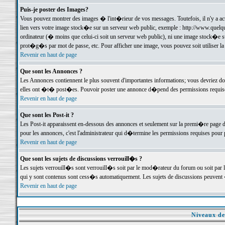
Puis-je poster des Images?
Vous pouvez montrer des images � l'int�rieur de vos messages. Toutefois, il n'y a 
lien vers votre image stock�e sur un serveur web public, exemple : http://www.quelq
ordinateur (� moins que celui-ci soit un serveur web public), ni une image stock�e su
prot�g�s par mot de passe, etc. Pour afficher une image, vous pouvez soit utiliser 
Revenir en haut de page
Que sont les Annonces ?
Les Annonces contiennent le plus souvent d'importantes informations; vous devriez d
elles ont �t� post�es. Pouvoir poster une annonce d�pend des permissions requises;
Revenir en haut de page
Que sont les Post-it ?
Les Post-it apparaissent en-dessous des annonces et seulement sur la premi�re page 
pour les annonces, c'est l'administrateur qui d�termine les permissions requises pour 
Revenir en haut de page
Que sont les sujets de discussions verrouill�s ?
Les sujets verrouill�s sont verrouill�s soit par le mod�rateur du forum ou soit par 
qui y sont contenus sont cess�s automatiquement. Les sujets de discussions peuvent 
Revenir en haut de page
Niveaux de