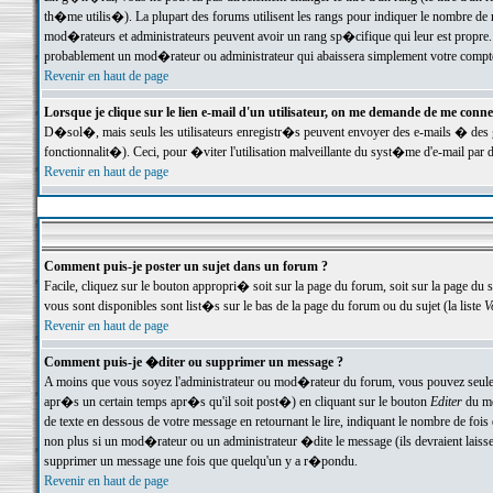
th�me utilis�). La plupart des forums utilisent les rangs pour indiquer le nombre de m
mod�rateurs et administrateurs peuvent avoir un rang sp�cifique qui leur est propre. 
probablement un mod�rateur ou administrateur qui abaissera simplement votre compte
Revenir en haut de page
Lorsque je clique sur le lien e-mail d'un utilisateur, on me demande de me conne
D�sol�, mais seuls les utilisateurs enregistr�s peuvent envoyer des e-mails � des ge
fonctionnalit�). Ceci, pour �viter l'utilisation malveillante du syst�me d'e-mail par 
Revenir en haut de page
Comment puis-je poster un sujet dans un forum ?
Facile, cliquez sur le bouton appropri� soit sur la page du forum, soit sur la page du 
vous sont disponibles sont list�s sur le bas de la page du forum ou du sujet (la liste
V
Revenir en haut de page
Comment puis-je �diter ou supprimer un message ?
A moins que vous soyez l'administrateur ou mod�rateur du forum, vous pouvez seul
apr�s un certain temps apr�s qu'il soit post�) en cliquant sur le bouton
Editer
du me
de texte en dessous de votre message en retournant le lire, indiquant le nombre de fo
non plus si un mod�rateur ou un administrateur �dite le message (ils devraient laisser
supprimer un message une fois que quelqu'un y a r�pondu.
Revenir en haut de page