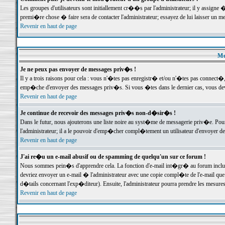
Les groupes d'utilisateurs sont initiallement cr��s par l'administrateur; il y assign
premi�re chose � faire sera de contacter l'administrateur; essayez de lui laisser un 
Revenir en haut de page
Me
Je ne peux pas envoyer de messages priv�s !
Il y a trois raisons pour cela : vous n'�tes pas enregistr� et/ou n'�tes pas connect�
emp�che d'envoyer des messages priv�s. Si vous �tes dans le dernier cas, vous devr
Revenir en haut de page
Je continue de recevoir des messages priv�s non-d�sir�s !
Dans le futur, nous ajouterons une liste noire au syst�me de messagerie priv�e. P
l'administrateur; il a le pouvoir d'emp�cher compl�tement un utilisateur d'envoyer 
Revenir en haut de page
J'ai re�u un e-mail abusif ou de spamming de quelqu'un sur ce forum !
Nous sommes pein�s d'apprendre cela. La fonction d'e-mail int�gr� au forum inclut d
devriez envoyer un e-mail � l'administrateur avec une copie compl�te de l'e-mail que v
d�tails concernant l'exp�diteur). Ensuite, l'administrateur pourra prendre les mesure
Revenir en haut de page