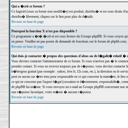
Qui a �crit ce forum ?
Ce logiciel (sous sa forme non modifi�e) est produit, distribu� et est sous droits d'a
distribu� librement; cliquez sur le lien pour plus de d�tails.
Revenir en haut de page
Pourquoi la fonction X n'est pas disponible ?
Ce programme a �t� �crit et est sous licence du Groupe phpBB. Si vous croyez qu'un
en pense. Veuillez ne pas poster de demande de fonctions sur le forum de phpbb.com; 
Revenir en haut de page
Qui dois-je contacter � propos des questions d'abus ou de l�galit� relatif � 
Vous devriez contacter l'administrateur de ce forum. Si vous n'arrivez pas � le conta
prendre contact. Si vous ne recevez toujours pas de r�ponse, vous devriez contacter 
h�bergeur gratuit (par exemple : yahoo, free.fr, f2s.com, etc.), la direction ou le se
peut en aucun cas �tre tenu pour responsable en ce qui concerne la mani�re, le lieu ou 
ce qui ne concerne pas l'aspect l�gal (cessation et d�sistement, responsabilit�, comm
de phpBB lui-m�me. Si vous envoyez un e-mail au Groupe phpBB concernant une utili
une r�ponse laconique, voire m�me � aucune r�ponse.
Revenir en haut de page