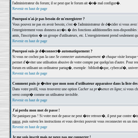
l'administrateur du forum; il se peut que le forum ait �t� mal configur�.
Revenir en haut de page
Pourquoi n'ai-je pas besoin de m'enregistrer ?
Vous pouvez ne pas en avoir besoin; c'est � l'administrateur de d�cider si vous avez 
l'enregistrement vous donnera acc�s � des fonctions additionnelles non-disponibles p
amis, l'inscription � un groupe d'utilisateurs, etc. L'enregistrement prend seulement q
Revenir en haut de page
Pourquoi suis-je d�connect� automatiquement ?
Si vous ne cochez pas la case
Se connecter automatiquement � chaque visite
lorsque 
permet d'�viter une utilisation abusive de votre compte par quelqu'un d'autre. Pour 
forum en utilisant un ordinateur partag�, exemple : biblioth�que, cybercaf�, univers
Revenir en haut de page
Comment puis-je �viter que mon nom d'utilisateur apparaisse dans la liste des u
Dans votre profil, vous trouverez une option
Cacher sa pr�sence en ligne
; si vous c
serez compt� comme un utilisateur invisible.
Revenir en haut de page
J'ai perdu mon mot de passe !
Ne paniquez pas ! Si votre mot de passe ne peut �tre retrouv�, il peut par contre �tre
passe
, puis suivez les instructions et vous devriez pouvoir vous reconnecter en un rien
Revenir en haut de page
Je me suis inscrit mais ne peux pas me connecter !