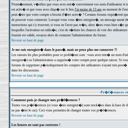
Premi�rement, v�rifiez que vous avez entr� correctement vos nom d'utilisateur et mo
est activ� et que vous avez cliqu� sur le lien
J'ai moins de 13 ans
au moment de l'enre
peut-�tre que votre compte a besoin d'�tre activ� ? Certains forums requi�rent que 
de pouvoir vous connecter. Lorsque vous vous �tes enregistr�, un message aurait d� v
instructions qui s'y trouvent; si vous ne l'avez pas re�u, alors �tes-vous bien s�r que
lesquelles l'activation est utilis�e, c'est de r�duire les chances de voir des utilis
fournie est valide, essayez alors de contacter l'administrateur du forum.
Revenir en haut de page
Je me suis enregistr� dans le pass�, mais ne peux plus me connecter ?!
Les raisons les plus probables pour ce probl�me sont : vous avez entr� un nom d'ut
enregistr�) ou l'administrateur a supprim� votre compte pour quelque raison. Si vous 
forums de supprimer p�riodiquement les comptes des utilisateurs n'ayant rien post� a
dans les discussions.
Revenir en haut de page
Pr�f�rences et
Comment puis-je changer mes pr�f�rences ?
Toutes vos pr�f�rences (si vous �tes enregistr�) sont stock�es dans la base de don
ne pas �tre le cas). Ceci vous permettra de changer toutes vos pr�f�rences.
Revenir en haut de page
Les heures ne sont pas correctes !