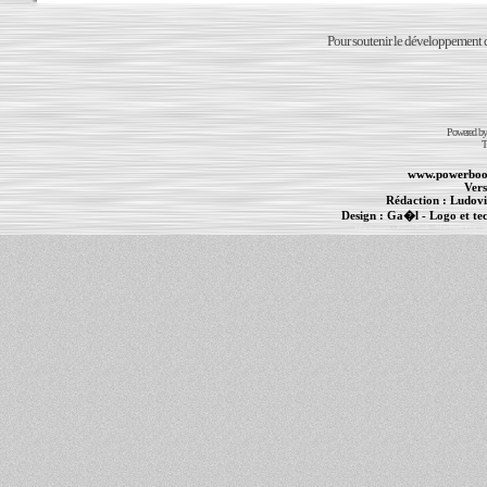
Pour soutenir le développement du
Powered b
T
www.powerboo
Vers
Rédaction :
Ludovi
Design :
Ga�l
- Logo et te
Informations :
PowerBook
-
MacBook Pro
-
i