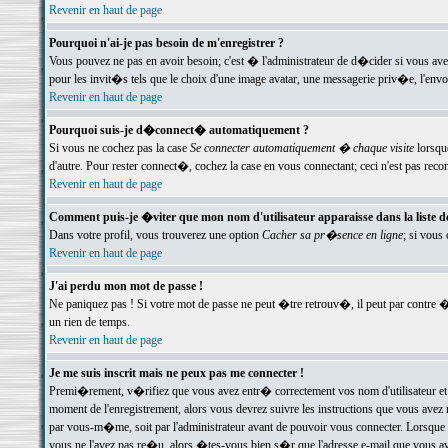
Revenir en haut de page
Pourquoi n'ai-je pas besoin de m'enregistrer ?
Vous pouvez ne pas en avoir besoin; c'est � l'administrateur de d�cider si vous av
pour les invit�s tels que le choix d'une image avatar, une messagerie priv�e, l'envo
Revenir en haut de page
Pourquoi suis-je d�connect� automatiquement ?
Si vous ne cochez pas la case
Se connecter automatiquement � chaque visite
lorsqu
d'autre. Pour rester connect�, cochez la case en vous connectant; ceci n'est pas r
Revenir en haut de page
Comment puis-je �viter que mon nom d'utilisateur apparaisse dans la liste des
Dans votre profil, vous trouverez une option
Cacher sa pr�sence en ligne
; si vous
Revenir en haut de page
J'ai perdu mon mot de passe !
Ne paniquez pas ! Si votre mot de passe ne peut �tre retrouv�, il peut par contre �t
un rien de temps.
Revenir en haut de page
Je me suis inscrit mais ne peux pas me connecter !
Premi�rement, v�rifiez que vous avez entr� correctement vos nom d'utilisateur et 
moment de l'enregistrement, alors vous devrez suivre les instructions que vous avez
par vous-m�me, soit par l'administrateur avant de pouvoir vous connecter. Lorsque v
vous ne l'avez pas re�u, alors �tes-vous bien s�r que l'adresse e-mail que vous avez 