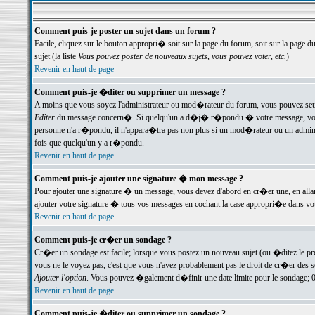
Comment puis-je poster un sujet dans un forum ?
Facile, cliquez sur le bouton appropri� soit sur la page du forum, soit sur la page d
sujet (la liste
Vous pouvez poster de nouveaux sujets, vous pouvez voter, etc.
)
Revenir en haut de page
Comment puis-je �diter ou supprimer un message ?
A moins que vous soyez l'administrateur ou mod�rateur du forum, vous pouvez seul
Editer
du message concern�. Si quelqu'un a d�j� r�pondu � votre message, vous trou
personne n'a r�pondu, il n'appara�tra pas non plus si un mod�rateur ou un administr
fois que quelqu'un y a r�pondu.
Revenir en haut de page
Comment puis-je ajouter une signature � mon message ?
Pour ajouter une signature � un message, vous devez d'abord en cr�er une, en alla
ajouter votre signature � tous vos messages en cochant la case appropri�e dans votr
Revenir en haut de page
Comment puis-je cr�er un sondage ?
Cr�er un sondage est facile; lorsque vous postez un nouveau sujet (ou �ditez le prem
vous ne le voyez pas, c'est que vous n'avez probablement pas le droit de cr�er des 
Ajouter l'option
. Vous pouvez �galement d�finir une date limite pour le sondage; 0 es
Revenir en haut de page
Comment puis-je �diter ou supprimer un sondage ?