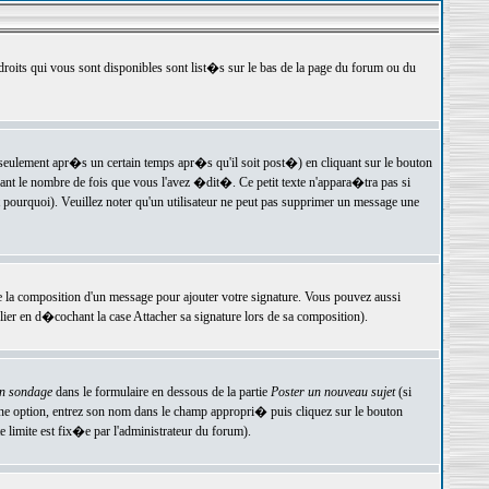
 droits qui vous sont disponibles sont list�s sur le bas de la page du forum ou du
ulement apr�s un certain temps apr�s qu'il soit post�) en cliquant sur le bouton
t le nombre de fois que vous l'avez �dit�. Ce petit texte n'appara�tra pas si
pourquoi). Veuillez noter qu'un utilisateur ne peut pas supprimer un message une
e la composition d'un message pour ajouter votre signature. Vous pouvez aussi
er en d�cochant la case Attacher sa signature lors de sa composition).
un sondage
dans le formulaire en dessous de la partie
Poster un nouveau sujet
(si
une option, entrez son nom dans le champ appropri� puis cliquez sur le bouton
 limite est fix�e par l'administrateur du forum).