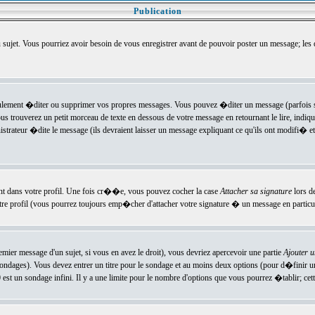
Publication
u sujet. Vous pourriez avoir besoin de vous enregistrer avant de pouvoir poster un message; les
ement �diter ou supprimer vos propres messages. Vous pouvez �diter un message (parfois se
verez un petit morceau de texte en dessous de votre message en retournant le lire, indiquan
ateur �dite le message (ils devraient laisser un message expliquant ce qu'ils ont modifi� et 
nt dans votre profil. Une fois cr��e, vous pouvez cocher la case
Attacher sa signature
lors d
e profil (vous pourrez toujours emp�cher d'attacher votre signature � un message en particuli
ier message d'un sujet, si vous en avez le droit), vous devriez apercevoir une partie
Ajouter 
sondages). Vous devez entrer un titre pour le sondage et au moins deux options (pour d�finir 
t un sondage infini. Il y a une limite pour le nombre d'options que vous pourrez �tablir; cette