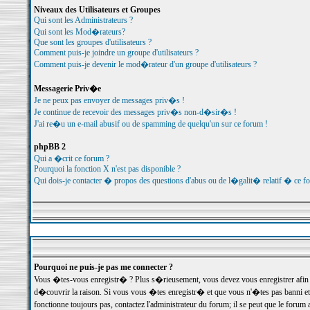
Niveaux des Utilisateurs et Groupes
Qui sont les Administrateurs ?
Qui sont les Mod�rateurs?
Que sont les groupes d'utilisateurs ?
Comment puis-je joindre un groupe d'utilisateurs ?
Comment puis-je devenir le mod�rateur d'un groupe d'utilisateurs ?
Messagerie Priv�e
Je ne peux pas envoyer de messages priv�s !
Je continue de recevoir des messages priv�s non-d�sir�s !
J'ai re�u un e-mail abusif ou de spamming de quelqu'un sur ce forum !
phpBB 2
Qui a �crit ce forum ?
Pourquoi la fonction X n'est pas disponible ?
Qui dois-je contacter � propos des questions d'abus ou de l�galit� relatif � ce f
Pourquoi ne puis-je pas me connecter ?
Vous �tes-vous enregistr� ? Plus s�rieusement, vous devez vous enregistrer afin d
d�couvrir la raison. Si vous vous �tes enregistr� et que vous n'�tes pas banni et
fonctionne toujours pas, contactez l'administrateur du forum; il se peut que le for