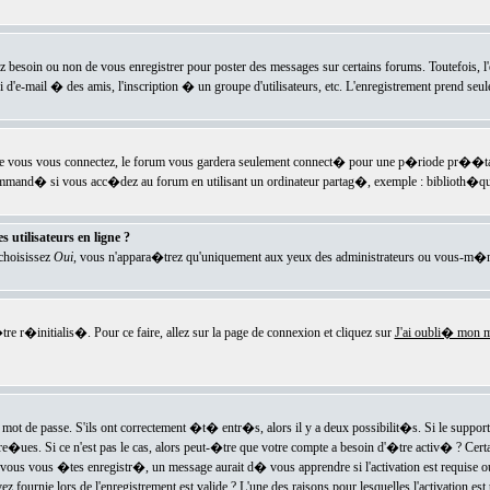
ez besoin ou non de vous enregistrer pour poster des messages sur certains forums. Toutefois,
i d'e-mail � des amis, l'inscription � un groupe d'utilisateurs, etc. L'enregistrement prend seu
e vous vous connectez, le forum vous gardera seulement connect� pour une p�riode pr��tabli
ecommand� si vous acc�dez au forum en utilisant un ordinateur partag�, exemple : biblioth�qu
 utilisateurs en ligne ?
 choisissez
Oui
, vous n'appara�trez qu'uniquement aux yeux des administrateurs ou vous-m�m
re r�initialis�. Pour ce faire, allez sur la page de connexion et cliquez sur
J'ai oubli� mon m
mot de passe. S'ils ont correctement �t� entr�s, alors il y a deux possibilit�s. Si le suppo
 re�ues. Si ce n'est pas le cas, alors peut-�tre que votre compte a besoin d'�tre activ� ? Cer
ous vous �tes enregistr�, un message aurait d� vous apprendre si l'activation est requise ou n
fournie lors de l'enregistrement est valide ? L'une des raisons pour lesquelles l'activation est