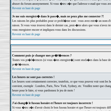
abuser du forum anonymement. Si vous �tes s�r que l'adresse e-mail que vous avez f
Revenir en haut de page
Je me suis enregistr� dans le pass�, mais ne peux plus me connecter ?!
Les raisons les plus probables pour ce probl�me sont : vous avez entr� un nom d'
raison. Si vous vous trouvez dans le dernier cas, peut-�tre alors que vous n'avez ri
vous enregistrer encore et impliquez-vous dans les discussions.
Revenir en haut de page
Comment puis-je changer mes pr�f�rences ?
Toutes vos pr�f�rences (si vous �tes enregistr�) sont stock�es dans la base de d
pr�f�rences.
Revenir en haut de page
Les heures ne sont pas correctes !
Les heures sont certainement correctes; toutefois, ce que vous pouvez voir sont les 
convient, exemple : Londres, Paris, New York, Sydney, etc. Veuillez noter que chang
heure pour le faire, si vous pardonnez le jeu de mots !
Revenir en haut de page
J'ai chang� le fuseau horaire et l'heure est toujours incorrecte !
Si vous �tes s�r d'avoir choisi le bon fuseau horaire et que l'heure est toujours 