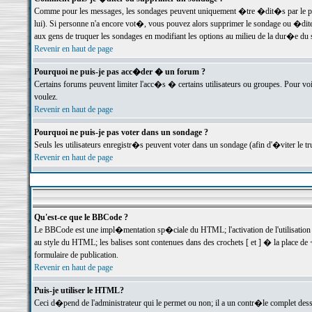
Comme pour les messages, les sondages peuvent uniquement �tre �dit�s par le poste
lui). Si personne n'a encore vot�, vous pouvez alors supprimer le sondage ou �dite
aux gens de truquer les sondages en modifiant les options au milieu de la dur�e du
Revenir en haut de page
Pourquoi ne puis-je pas acc�der � un forum ?
Certains forums peuvent limiter l'acc�s � certains utilisateurs ou groupes. Pour voi
voulez.
Revenir en haut de page
Pourquoi ne puis-je pas voter dans un sondage ?
Seuls les utilisateurs enregistr�s peuvent voter dans un sondage (afin d'�viter le 
Revenir en haut de page
Qu'est-ce que le BBCode ?
Le BBCode est une impl�mentation sp�ciale du HTML; l'activation de l'utilisation
au style du HTML; les balises sont contenues dans des crochets [ et ] � la place de 
formulaire de publication.
Revenir en haut de page
Puis-je utiliser le HTML?
Ceci d�pend de l'administrateur qui le permet ou non; il a un contr�le complet des