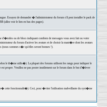
langue. Essayez de demander � l'administrateur du forum s'il peut installer le pack de
 (allez voir le lien en bas des pages).
e d'�toiles ou de blocs indiquant combien de messages vous avez fait ou votre
istrateur du forum d'activer les avatars et de choisir la mani�re dont les avatars
ons (nous sommes s�r qu'elles seront bonnes !).
elon le th�me utilis�). La plupart des forums utilisent les rangs pour indiquer le
est propre. Veuillez ne pas poster inutilement sur le forum dans le but d'�lever
v� cette fonctionnalit�). Ceci, pour �viter l'utilisation malveillante du syst�me