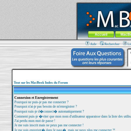
MacBook-fr.com : 100% Apple... 100% nom
Aller au contenu
-
Aller au menu 
Menu général
Accueil
MacB
Aide
Rechercher
Li
Tout sur les MacBook Index du Forum
Connexion et Enregistrement
Pourquoi ne puis-je pas me connecter ?
Pourquoi n'ai-je pas besoin de m'enregistrer ?
Pourquoi suis-je d�connect� automatiquement ?
Comment puis-je �viter que mon nom d'utilisateur apparaisse dans la liste des utilisa
J'ai perdu mon mot de passe !
Je me suis inscrit mais ne peux pas me connecter !
Je me suis enregistr� dans le pass�, mais ne peux plus me connecter ?!