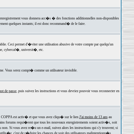
 l'enregistrement vous donnera acc�s � des fonctions additionnelles non-disponibles
lement quelques instants; il est donc recommand� de le faire.
e. Ceci permet d'�viter une utilisation abusive de votre compte par quelqu'un
e, cybercaf�, universit�, etc.
e. Vous serez compt� comme un utilisateur invisible.
ot de passe
, puis suivez les instructions et vous devriez pouvoir vous reconnecter en
rt COPPA est activ� et que vous avez cliqu� sur le lien
J'ai moins de 13 ans
au
tains forums requi�rent que tous les nouveaux enregistrements soient activ�s, soit
on. Si vous avez re�u un e-mail, suivez alors les instructions qui s'y trouvent; si
 utilis�e, c'est de r�duire les chances de voir des utilisateurs malintentionn�s