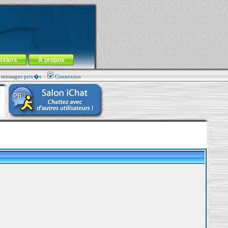
ssiers
À propos
s messages priv�s
Connexion