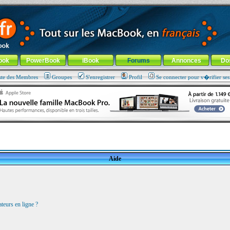
ade !
général
-
Aller au menu de la rubrique
ook
PowerBook
iBook
Forums
Annonces
Do
ste des Membres
Groupes
S'enregistrer
Profil
Se connecter pour v�rifier se
Aide
teurs en ligne ?