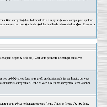
 vous �tes enregistr�) ou l'administrateur a supprim� votre compte pour quelque
teurs n'ayant rien post� afin de r�duire la taille de la base de donn�es. Essayez de
ela peut ne pas �tre le cas). Ceci vous permettra de changer toutes vos
ger vos pr�f�rences dans votre profil en choisissant le fuseau horaire qui vous
es utilisateurs enregistr�s. Donc, si vous n'�tes pas enregistr�, c'est la bonne
 con�u pour g�rer le changement entre l'heure d'hiver et l'heure d'�t�; donc,