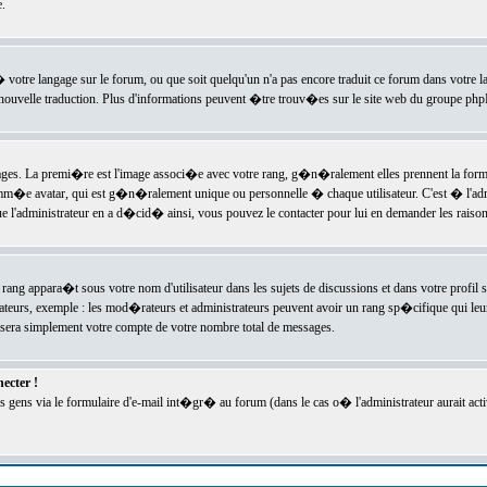
.
l� votre langage sur le forum, ou que soit quelqu'un n'a pas encore traduit ce forum dans votre 
e nouvelle traduction. Plus d'informations peuvent �tre trouv�es sur le site web du groupe phpBB
ssages. La premi�re est l'image associ�e avec votre rang, g�n�ralement elles prennent la form
omm�e avatar, qui est g�n�ralement unique ou personnelle � chaque utilisateur. C'est � l'admin
 que l'administrateur en a d�cid� ainsi, vous pouvez le contacter pour lui en demander les rais
rang appara�t sous votre nom d'utilisateur dans les sujets de discussions et dans votre profil s
teurs, exemple : les mod�rateurs et administrateurs peuvent avoir un rang sp�cifique qui leur 
sera simplement votre compte de votre nombre total de messages.
ecter !
gens via le formulaire d'e-mail int�gr� au forum (dans le cas o� l'administrateur aurait acti