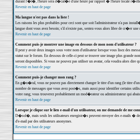
durant l'�t�, l'heure sera d�cal�e d'une heure par rapport � l'heure locale r�elle
Revenir en haut de page
Ma langue n'est pas dans la liste !
Les raisons les plus probables pour ceci sont que soit l'administrateur n'a pas instal
langue dont vous avez besoin; s'il n'existe pas, sentez-vous alors libre de cr�er un
Revenir en haut de page
Comment puis-je montrer une image en dessous de mon nom d'utilisateur ?
Il peut y avoir deux images sous votre nom d'utilisateur lorsque vous lisez des me
statut sur le forum. En dessous de celle-ci peut se trouver une image plus grande n
seront disponibles. Si vous ne pouvez pas utiliser un avatar, cela voudra alors dire
Revenir en haut de page
Comment puis-je changer mon rang ?
En g�n�ral, vous ne pouvez pas directement changer le titre d'un rang (le titre d'un 
nombre de messages que vous avez post�s, mais aussi pour identifier certains utilisa
votre rang; vous trouverez probablement un mod�rateur ou administrateur qui abais
Revenir en haut de page
Lorsque je clique sur le lien e-mail d'un utilisateur, on me demande de me conn
D�sol�, mais seuls les utilisateurs enregistr�s peuvent envoyer des e-mails � des 
d'e-mail par des utilisateurs anonymes.
Revenir en haut de page