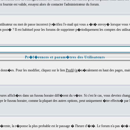
ournie est valide, essayez alors de contacter l'administrateur du forum.
utilisateur ou mot de passe incorrect (v�rifiez l'e-mail qui vous a �t� envoy� lorsque vous
en post� ? Il est habituel pour les forums de supprimer p�riodiquement les comptes des utilisa
Pr�f�rences et param�tres des Utilisateurs
onn�es. Pour les modifier, cliquez sur le lien
Profil
(g�n�ralement en haut des pages, mais c
heures affich�es dans un fuseau horaire diff�rent du v�tre. Si c'est le cas, vous devriez chan
er le fuseau horaire, comme la plupart des autres options, peut uniquement �tre effectu� par l
diff�rente, la r�ponse la plus probable est le passage � l'heure d'�t�. Le forum n'a pas �t�