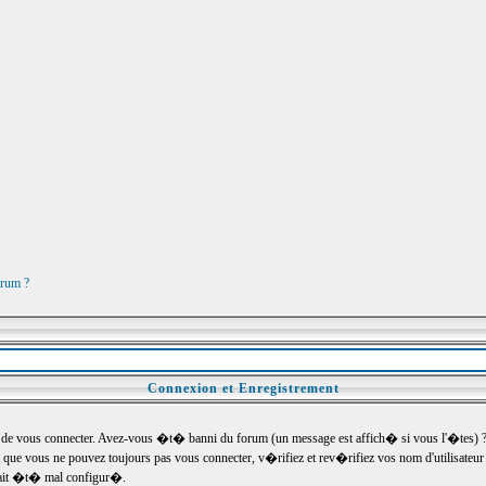
orum ?
Connexion et Enregistrement
e vous connecter. Avez-vous �t� banni du forum (un message est affich� si vous l'�tes) ? Si
 que vous ne pouvez toujours pas vous connecter, v�rifiez et rev�rifiez vos nom d'utilisateu
um ait �t� mal configur�.