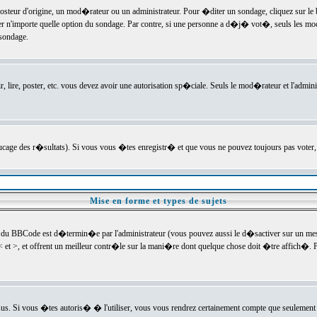
ur d'origine, un mod�rateur ou un administrateur. Pour �diter un sondage, cliquez sur le bou
r n'importe quelle option du sondage. Par contre, si une personne a d�j� vot�, seuls les mod
 sondage.
r, lire, poster, etc. vous devez avoir une autorisation sp�ciale. Seuls le mod�rateur et l'admin
trucage des r�sultats). Si vous vous �tes enregistr� et que vous ne pouvez toujours pas voter
Mise en forme et types de sujets
 du BBCode est d�termin�e par l'administrateur (vous pouvez aussi le d�sactiver sur un mess
< et >, et offrent un meilleur contr�le sur la mani�re dont quelque chose doit �tre affich�. Po
sus. Si vous �tes autoris� � l'utiliser, vous vous rendrez certainement compte que seulement 