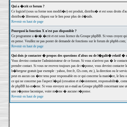
Qui a �crit ce forum ?
Ce logiciel (sous sa forme non modifi�e) est produit, distribu� et est sous droits d'a
distribu� librement; cliquez sur le lien pour plus de d�tails.
Revenir en haut de page
Pourquoi la fonction X n'est pas disponible ?
Ce programme a �t� �crit et est sous licence du Groupe phpBB. Si vous croyez qu'un
en pense. Veuillez ne pas poster de demande de fonctions sur le forum de phpbb.com; 
Revenir en haut de page
Qui dois-je contacter � propos des questions d'abus ou de l�galit� relatif � 
Vous devriez contacter l'administrateur de ce forum. Si vous n'arrivez pas � le conta
prendre contact. Si vous ne recevez toujours pas de r�ponse, vous devriez contacter 
h�bergeur gratuit (par exemple : yahoo, free.fr, f2s.com, etc.), la direction ou le se
peut en aucun cas �tre tenu pour responsable en ce qui concerne la mani�re, le lieu ou 
ce qui ne concerne pas l'aspect l�gal (cessation et d�sistement, responsabilit�, comm
de phpBB lui-m�me. Si vous envoyez un e-mail au Groupe phpBB concernant une utili
une r�ponse laconique, voire m�me � aucune r�ponse.
Revenir en haut de page