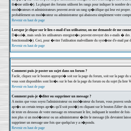
th�me utilis�). La plupart des forums utilisent les rangs pour indiquer le nombre de m
mod�rateurs et administrateurs peuvent avoir un rang sp�cifique qui leur est propre. 
probablement un mod�rateur ou administrateur qui abaissera simplement votre compte
Revenir en haut de page
Lorsque je clique sur le lien e-mail d'un utilisateur, on me demande de me conne
D�sol�, mais seuls les utilisateurs enregistr�s peuvent envoyer des e-mails � des ge
fonctionnalit�). Ceci, pour �viter l'utilisation malveillante du syst�me d'e-mail par 
Revenir en haut de page
Comment puis-je poster un sujet dans un forum ?
Facile, cliquez sur le bouton appropri� soit sur la page du forum, soit sur la page du 
vous sont disponibles sont list�s sur le bas de la page du forum ou du sujet (la liste
V
Revenir en haut de page
Comment puis-je �diter ou supprimer un message ?
A moins que vous soyez l'administrateur ou mod�rateur du forum, vous pouvez seul
apr�s un certain temps apr�s qu'il soit post�) en cliquant sur le bouton
Editer
du me
de texte en dessous de votre message en retournant le lire, indiquant le nombre de fo
non plus si un mod�rateur ou un administrateur �dite le message (ils devraient laisser
supprimer un message une fois que quelqu'un y a r�pondu.
Revenir en haut de page