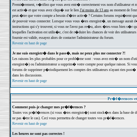
Premi�rement, v�rifiez que vous avez entr� correctement vos nom d'utilisateur et mo
est activ� et que vous avez cliqu� sur le lien
J'ai moins de 13 ans
au moment de l'enre
peut-�tre que votre compte a besoin d'�tre activ� ? Certains forums requi�rent que 
de pouvoir vous connecter. Lorsque vous vous �tes enregistr�, un message aurait d� v
instructions qui s'y trouvent; si vous ne l'avez pas re�u, alors �tes-vous bien s�r que
lesquelles l'activation est utilis�e, c'est de r�duire les chances de voir des utilis
fournie est valide, essayez alors de contacter l'administrateur du forum.
Revenir en haut de page
Je me suis enregistr� dans le pass�, mais ne peux plus me connecter ?!
Les raisons les plus probables pour ce probl�me sont : vous avez entr� un nom d'ut
enregistr�) ou l'administrateur a supprim� votre compte pour quelque raison. Si vous 
forums de supprimer p�riodiquement les comptes des utilisateurs n'ayant rien post� a
dans les discussions.
Revenir en haut de page
Pr�f�rences et
Comment puis-je changer mes pr�f�rences ?
Toutes vos pr�f�rences (si vous �tes enregistr�) sont stock�es dans la base de don
ne pas �tre le cas). Ceci vous permettra de changer toutes vos pr�f�rences.
Revenir en haut de page
Les heures ne sont pas correctes !