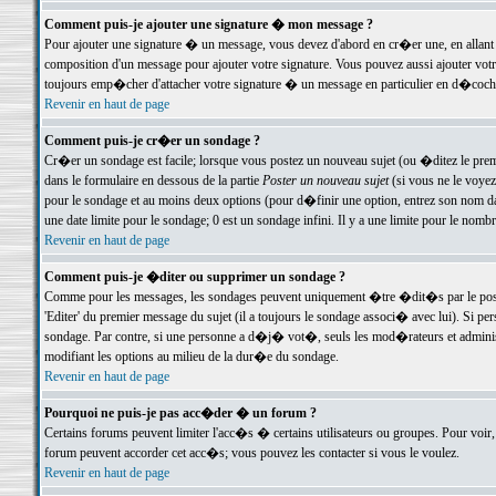
Comment puis-je ajouter une signature � mon message ?
Pour ajouter une signature � un message, vous devez d'abord en cr�er une, en allant
composition d'un message pour ajouter votre signature. Vous pouvez aussi ajouter vot
toujours emp�cher d'attacher votre signature � un message en particulier en d�cochan
Revenir en haut de page
Comment puis-je cr�er un sondage ?
Cr�er un sondage est facile; lorsque vous postez un nouveau sujet (ou �ditez le premie
dans le formulaire en dessous de la partie
Poster un nouveau sujet
(si vous ne le voyez
pour le sondage et au moins deux options (pour d�finir une option, entrez son nom d
une date limite pour le sondage; 0 est un sondage infini. Il y a une limite pour le nomb
Revenir en haut de page
Comment puis-je �diter ou supprimer un sondage ?
Comme pour les messages, les sondages peuvent uniquement �tre �dit�s par le poste
'Editer' du premier message du sujet (il a toujours le sondage associ� avec lui). Si 
sondage. Par contre, si une personne a d�j� vot�, seuls les mod�rateurs et administ
modifiant les options au milieu de la dur�e du sondage.
Revenir en haut de page
Pourquoi ne puis-je pas acc�der � un forum ?
Certains forums peuvent limiter l'acc�s � certains utilisateurs ou groupes. Pour voir, 
forum peuvent accorder cet acc�s; vous pouvez les contacter si vous le voulez.
Revenir en haut de page