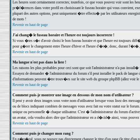
Les heures sont certainement correctes; toutefois, ce que vous pouvez voir sont les he
pr�f�rences dans votre profil en choisissant le fuseau horaire qui vous convient, exe
plupart des autres options, peut uniquement �tre effectu� par les utilisateurs enregis
de mots !
Revenir en haut de page
J'ai chang� le fuseau horaire et l'heure est toujours incorrecte !
Si vous �tes s�r d'avoir choisi le bon fuseau horaire et que l'heure est toujours d
pour g�rer le changement entre l'heure d'hiver et l'heure d'�t�; donc, durant l'�t�,
Revenir en haut de page
Ma langue n'est pas dans la liste !
Les raisons les plus probables pour ceci sont que soit l'administrateur n'a pas install�
Essayez de demander � l'administrateur du forum s'il peut installer le pack de langue d
d'informations peuvent �tre trouv�es sur le site web du groupe phpBB (allez voir le l
Revenir en haut de page
Comment puis-je montrer une image en dessous de mon nom d'utilisateur ?
Il peut y avoir deux images sous votre nom d'utilisateur lorsque vous lisez des mess
ou de blocs indiquant combien de messages vous avez fait ou votre statut sur le for
unique ou personnelle � chaque utilisateur. C'est � l'administrateur du forum d'activer
un avatar, cela voudra alors dire que l'administrateur en a d�cid� ainsi, vous pouvez
Revenir en haut de page
Comment puis-je changer mon rang ?
En g�n�ral, vous ne pouvez pas directement changer le titre d'un rang (le titre d'un ra