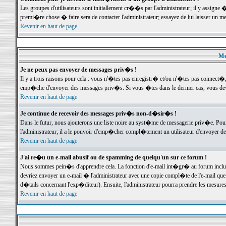
Les groupes d'utilisateurs sont initiallement cr��s par l'administrateur; il y assign
premi�re chose � faire sera de contacter l'administrateur; essayez de lui laisser un 
Revenir en haut de page
Me
Je ne peux pas envoyer de messages priv�s !
Il y a trois raisons pour cela : vous n'�tes pas enregistr� et/ou n'�tes pas connect�
emp�che d'envoyer des messages priv�s. Si vous �tes dans le dernier cas, vous devr
Revenir en haut de page
Je continue de recevoir des messages priv�s non-d�sir�s !
Dans le futur, nous ajouterons une liste noire au syst�me de messagerie priv�e. P
l'administrateur; il a le pouvoir d'emp�cher compl�tement un utilisateur d'envoyer 
Revenir en haut de page
J'ai re�u un e-mail abusif ou de spamming de quelqu'un sur ce forum !
Nous sommes pein�s d'apprendre cela. La fonction d'e-mail int�gr� au forum inclut d
devriez envoyer un e-mail � l'administrateur avec une copie compl�te de l'e-mail que v
d�tails concernant l'exp�diteur). Ensuite, l'administrateur pourra prendre les mesure
Revenir en haut de page