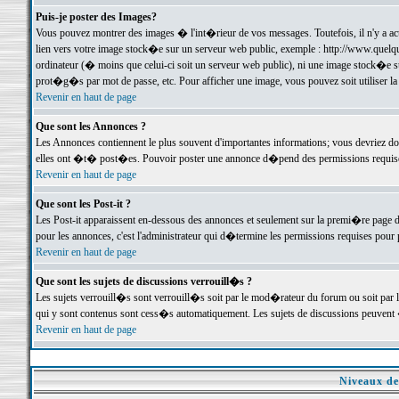
Puis-je poster des Images?
Vous pouvez montrer des images � l'int�rieur de vos messages. Toutefois, il n'y a 
lien vers votre image stock�e sur un serveur web public, exemple : http://www.quelq
ordinateur (� moins que celui-ci soit un serveur web public), ni une image stock�e su
prot�g�s par mot de passe, etc. Pour afficher une image, vous pouvez soit utiliser 
Revenir en haut de page
Que sont les Annonces ?
Les Annonces contiennent le plus souvent d'importantes informations; vous devriez d
elles ont �t� post�es. Pouvoir poster une annonce d�pend des permissions requises;
Revenir en haut de page
Que sont les Post-it ?
Les Post-it apparaissent en-dessous des annonces et seulement sur la premi�re page 
pour les annonces, c'est l'administrateur qui d�termine les permissions requises pour 
Revenir en haut de page
Que sont les sujets de discussions verrouill�s ?
Les sujets verrouill�s sont verrouill�s soit par le mod�rateur du forum ou soit par 
qui y sont contenus sont cess�s automatiquement. Les sujets de discussions peuvent 
Revenir en haut de page
Niveaux de