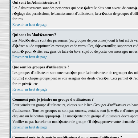
Qui sont les Administrateurs ?
Les Administrateurs sont des personnes qui poss�dent le plus haut niveau de contr�le 
r�glage des permissions, le bannissement d'utilisateurs, la cr�ation de groupes d'uti
forums.
Revenir en haut de page
Qui sont les Mod�rateurs?
Les Mod�rateurs sont des personnes (ou groupes de personnes) dont le but est de veil
d'�diter ou de supprimer les messages et de verrouiller, d�verrouiller, supprimer 
sont l� pour �viter aux gens de faire du
hors-sujet
ou de poster des messages ne res
Revenir en haut de page
Que sont les groupes d'utilisateurs ?
Les groupes d'utilisateurs sont une mani�re pour l'administrateur de regrouper des util
forums) et chaque groupe peut se voir assigner des droits d'acc�s. Ceci permet � 
forum priv�, etc.
Revenir en haut de page
Comment puis-je joindre un groupe d'utilisateurs ?
Pour joindre un groupe d'utilisateurs, cliquez sur le lien
Groupes d'utilisateurs
en haut
d'utilisateurs. Tous les groupes ne sont pas
ouverts
; certains sont
ferm�s
et d'autres p
cliquant sur le bouton appropri�. Le mod�rateur du groupe d'utilisateurs devra appro
Veuillez ne pas harceler un mod�rateur de groupe s'il d�sapprouve votre demande; il 
Revenir en haut de page
Comment puis-je devenir le mod�rateur d'un groupe d'utilisateurs ?