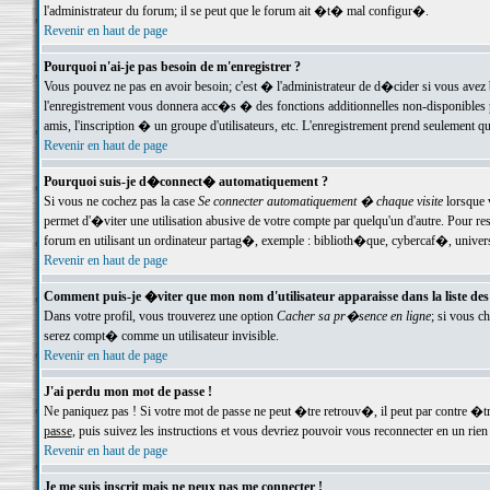
l'administrateur du forum; il se peut que le forum ait �t� mal configur�.
Revenir en haut de page
Pourquoi n'ai-je pas besoin de m'enregistrer ?
Vous pouvez ne pas en avoir besoin; c'est � l'administrateur de d�cider si vous avez 
l'enregistrement vous donnera acc�s � des fonctions additionnelles non-disponibles p
amis, l'inscription � un groupe d'utilisateurs, etc. L'enregistrement prend seulement q
Revenir en haut de page
Pourquoi suis-je d�connect� automatiquement ?
Si vous ne cochez pas la case
Se connecter automatiquement � chaque visite
lorsque 
permet d'�viter une utilisation abusive de votre compte par quelqu'un d'autre. Pour 
forum en utilisant un ordinateur partag�, exemple : biblioth�que, cybercaf�, univers
Revenir en haut de page
Comment puis-je �viter que mon nom d'utilisateur apparaisse dans la liste des u
Dans votre profil, vous trouverez une option
Cacher sa pr�sence en ligne
; si vous c
serez compt� comme un utilisateur invisible.
Revenir en haut de page
J'ai perdu mon mot de passe !
Ne paniquez pas ! Si votre mot de passe ne peut �tre retrouv�, il peut par contre �tre
passe
, puis suivez les instructions et vous devriez pouvoir vous reconnecter en un rien
Revenir en haut de page
Je me suis inscrit mais ne peux pas me connecter !