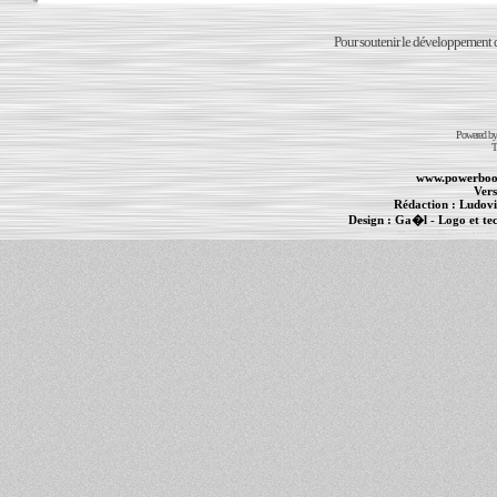
Pour soutenir le développement du
Powered b
T
www.powerboo
Vers
Rédaction :
Ludovi
Design :
Ga�l
- Logo et te
Informations :
PowerBook
-
MacBook Pro
-
i