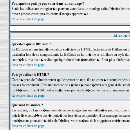
Pourquoi ne puis-je pas voter dans un sondage ?
Seuls les utilisateurs enregistr�s peuvent voter dans un sondage (afin d'�viter le tr
n'avez probablement pas les droits d'acc�s appropri�s.
Revenir en haut de page
Mise en f
Qu'est-ce que le BBCode ?
Le BBCode est une impl�mentation sp�ciale du HTML; l'activation de l'utilisation 
particulier lors de sa composition). Le BBCode en lui-m�me est similaire au style du H
contr�le sur la mani�re dont quelque chose doit �tre affich�. Pour plus d'information
Revenir en haut de page
Puis-je utiliser le HTML?
Ceci d�pend de l'administrateur qui le permet ou non; il a un contr�le complet dessu
balises fonctionnent. C'est une mesure de
s�curit�
pour �viter aux gens d'abuser du 
probl�mes. Si le HTML est activ�, vous pouvez le d�sactiver dans un message en par
Revenir en haut de page
Que sont les smilies ?
Les smilies, ou Emotic�nes sont de petites images qui sont utilis�es pour exprimer certa
voir la liste compl�te des �motic�nes lors de la composition d'un message. Essayez de 
mod�rateur pourrait d�cider de l'�diter, voire m�me de le supprimer enti�rement
Revenir en haut de page